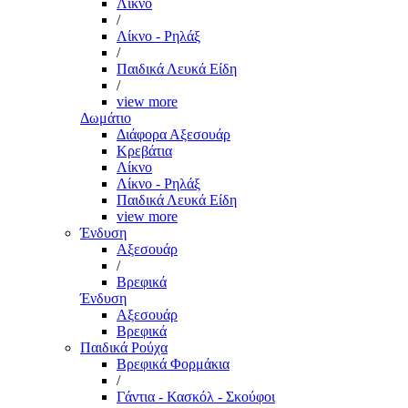
Λίκνο
/
Λίκνο - Ρηλάξ
/
Παιδικά Λευκά Είδη
/
view more
Δωμάτιο
Διάφορα Αξεσουάρ
Κρεβάτια
Λίκνο
Λίκνο - Ρηλάξ
Παιδικά Λευκά Είδη
view more
Ένδυση
Αξεσουάρ
/
Βρεφικά
Ένδυση
Αξεσουάρ
Βρεφικά
Παιδικά Ρούχα
Βρεφικά Φορμάκια
/
Γάντια - Κασκόλ - Σκούφοι