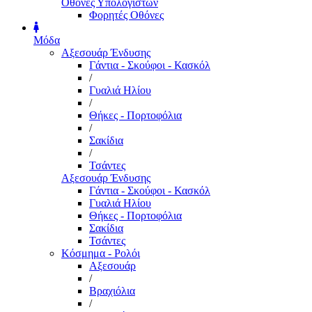
Οθόνες Υπολογιστών
Φορητές Οθόνες
Μόδα
Αξεσουάρ Ένδυσης
Γάντια - Σκούφοι - Κασκόλ
/
Γυαλιά Ηλίου
/
Θήκες - Πορτοφόλια
/
Σακίδια
/
Τσάντες
Αξεσουάρ Ένδυσης
Γάντια - Σκούφοι - Κασκόλ
Γυαλιά Ηλίου
Θήκες - Πορτοφόλια
Σακίδια
Τσάντες
Κόσμημα - Ρολόι
Αξεσουάρ
/
Βραχιόλια
/