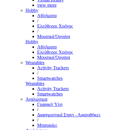
view more
Hobby
Αθλήματα
/
Ελεύθερος Χρόνος
/
Μουσικά Όργανα
Hobby
Αθλήματα
Ελεύθερος Χρόνος
Μουσικά Όργανα
Wearables
Activity Trackers
/
Smartwatches
Wearables
Activity Trackers
Smartwatches
Αναλώσιμα
Γραφική Ύλη
/
Διαφημιστικά Σταντ - Αφισοθήκες
/
Μπαταρίες