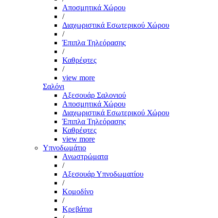
Αποσμητικά Χώρου
/
Διαχωριστικά Εσωτερικού Χώρου
/
Έπιπλα Τηλεόρασης
/
Καθρέφτες
/
view more
Σαλόνι
Αξεσουάρ Σαλονιού
Αποσμητικά Χώρου
Διαχωριστικά Εσωτερικού Χώρου
Έπιπλα Τηλεόρασης
Καθρέφτες
view more
Υπνοδωμάτιο
Ανωστρώματα
/
Αξεσουάρ Υπνοδωματίου
/
Κομοδίνο
/
Κρεβάτια
/