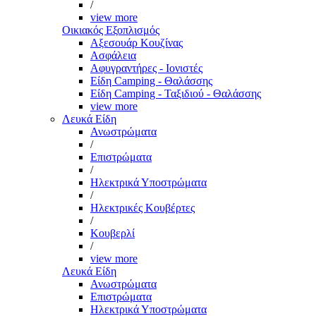
/
view more
Οικιακός Εξοπλισμός
Αξεσουάρ Κουζίνας
Ασφάλεια
Αφυγραντήρες - Ιονιστές
Είδη Camping - Θαλάσσης
Είδη Camping - Ταξιδιού - Θαλάσσης
view more
Λευκά Είδη
Ανωστρώματα
/
Επιστρώματα
/
Ηλεκτρικά Υποστρώματα
/
Ηλεκτρικές Κουβέρτες
/
Κουβερλί
/
view more
Λευκά Είδη
Ανωστρώματα
Επιστρώματα
Ηλεκτρικά Υποστρώματα