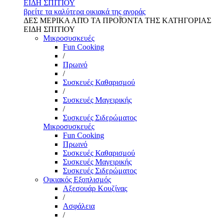
ΕΙΔΗ ΣΠΙΤΙΟΥ
βρείτε τα καλύτερα οικιακά της αγοράς
ΔΕΣ ΜΕΡΙΚΑ ΑΠΌ ΤΑ ΠΡΟΪΌΝΤΑ ΤΗΣ ΚΑΤΗΓΟΡΙΑΣ
ΕΙΔΗ ΣΠΙΤΙΟΥ
Μικροσυσκευές
Fun Cooking
/
Πρωινό
/
Συσκευές Καθαρισμού
/
Συσκευές Μαγειρικής
/
Συσκευές Σιδερώματος
Μικροσυσκευές
Fun Cooking
Πρωινό
Συσκευές Καθαρισμού
Συσκευές Μαγειρικής
Συσκευές Σιδερώματος
Οικιακός Εξοπλισμός
Αξεσουάρ Κουζίνας
/
Ασφάλεια
/