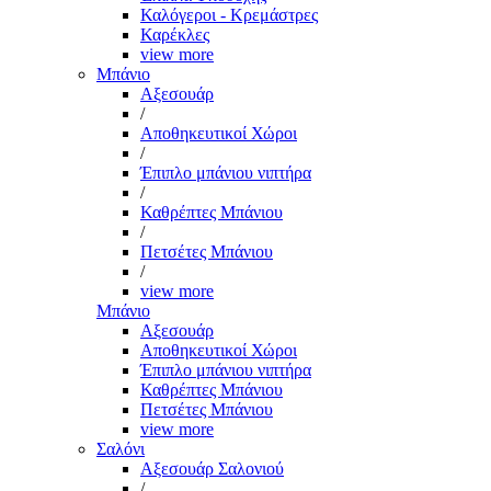
Καλόγεροι - Κρεμάστρες
Καρέκλες
view more
Μπάνιο
Αξεσουάρ
/
Αποθηκευτικοί Χώροι
/
Έπιπλο μπάνιου νιπτήρα
/
Καθρέπτες Μπάνιου
/
Πετσέτες Μπάνιου
/
view more
Μπάνιο
Αξεσουάρ
Αποθηκευτικοί Χώροι
Έπιπλο μπάνιου νιπτήρα
Καθρέπτες Μπάνιου
Πετσέτες Μπάνιου
view more
Σαλόνι
Αξεσουάρ Σαλονιού
/