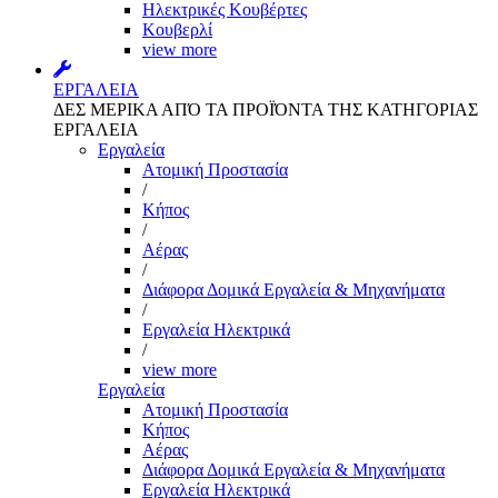
Ηλεκτρικές Κουβέρτες
Κουβερλί
view more
ΕΡΓΑΛΕΙΑ
ΔΕΣ ΜΕΡΙΚΑ ΑΠΌ ΤΑ ΠΡΟΪΌΝΤΑ ΤΗΣ ΚΑΤΗΓΟΡΙΑΣ
ΕΡΓΑΛΕΙΑ
Εργαλεία
Aτομική Προστασία
/
Kήπος
/
Αέρας
/
Διάφορα Δομικά Εργαλεία & Μηχανήματα
/
Εργαλεία Ηλεκτρικά
/
view more
Εργαλεία
Aτομική Προστασία
Kήπος
Αέρας
Διάφορα Δομικά Εργαλεία & Μηχανήματα
Εργαλεία Ηλεκτρικά