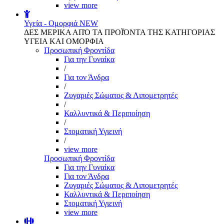
view more
Υγεία - Ομορφιά
NEW
ΔΕΣ ΜΕΡΙΚΑ ΑΠΌ ΤΑ ΠΡΟΪΌΝΤΑ ΤΗΣ ΚΑΤΗΓΟΡΙΑΣ
ΥΓΕΙΑ ΚΑΙ ΟΜΟΡΦΙΑ
Προσωπική Φροντίδα
Για την Γυναίκα
/
Για τον Άνδρα
/
Ζυγαριές Σώματος & Λιπομετρητές
/
Καλλυντικά & Περιποίηση
/
Στοματική Υγιεινή
/
view more
Προσωπική Φροντίδα
Για την Γυναίκα
Για τον Άνδρα
Ζυγαριές Σώματος & Λιπομετρητές
Καλλυντικά & Περιποίηση
Στοματική Υγιεινή
view more