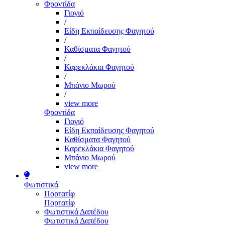
Φροντίδα
Γιογιό
/
Είδη Εκπαίδευσης Φαγητού
/
Καθίσματα Φαγητού
/
Καρεκλάκια Φαγητού
/
Μπάνιο Μωρού
/
view more
Φροντίδα
Γιογιό
Είδη Εκπαίδευσης Φαγητού
Καθίσματα Φαγητού
Καρεκλάκια Φαγητού
Μπάνιο Μωρού
view more
Φωτιστικά
Πορτατίφ
Πορτατίφ
Φωτιστικά Δαπέδου
Φωτιστικά Δαπέδου