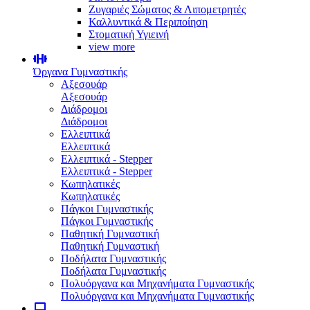
Ζυγαριές Σώματος & Λιπομετρητές
Καλλυντικά & Περιποίηση
Στοματική Υγιεινή
view more
Όργανα Γυμναστικής
Αξεσουάρ
Αξεσουάρ
Διάδρομοι
Διάδρομοι
Ελλειπτικά
Ελλειπτικά
Ελλειπτικά - Stepper
Ελλειπτικά - Stepper
Κωπηλατικές
Κωπηλατικές
Πάγκοι Γυμναστικής
Πάγκοι Γυμναστικής
Παθητική Γυμναστική
Παθητική Γυμναστική
Ποδήλατα Γυμναστικής
Ποδήλατα Γυμναστικής
Πολυόργανα και Μηχανήματα Γυμναστικής
Πολυόργανα και Μηχανήματα Γυμναστικής