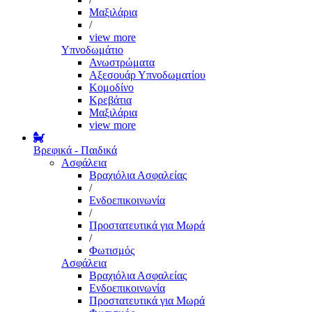
Μαξιλάρια
/
view more
Υπνοδωμάτιο
Ανωστρώματα
Αξεσουάρ Υπνοδωματίου
Κομοδίνο
Κρεβάτια
Μαξιλάρια
view more
Βρεφικά - Παιδικά
Ασφάλεια
Βραχιόλια Ασφαλείας
/
Ενδοεπικοινωνία
/
Προστατευτικά για Μωρά
/
Φωτισμός
Ασφάλεια
Βραχιόλια Ασφαλείας
Ενδοεπικοινωνία
Προστατευτικά για Μωρά