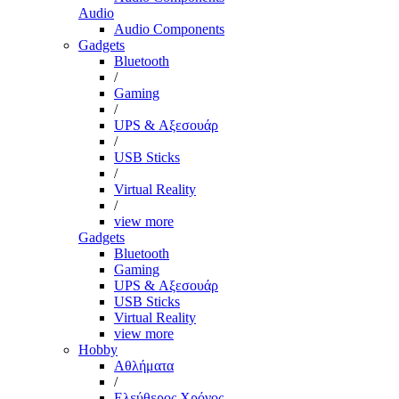
Audio
Audio Components
Gadgets
Bluetooth
/
Gaming
/
UPS & Αξεσουάρ
/
USB Sticks
/
Virtual Reality
/
view more
Gadgets
Bluetooth
Gaming
UPS & Αξεσουάρ
USB Sticks
Virtual Reality
view more
Hobby
Αθλήματα
/
Ελεύθερος Χρόνος