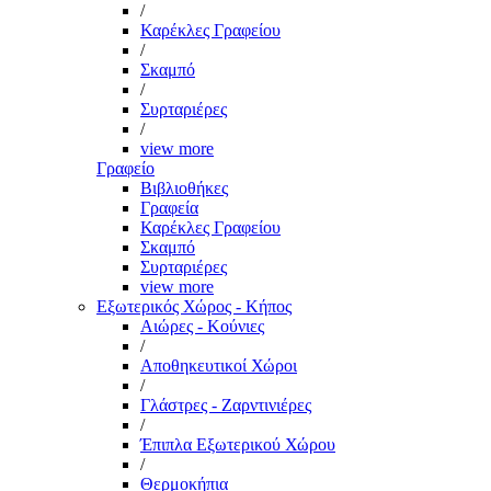
/
Καρέκλες Γραφείου
/
Σκαμπό
/
Συρταριέρες
/
view more
Γραφείο
Βιβλιοθήκες
Γραφεία
Καρέκλες Γραφείου
Σκαμπό
Συρταριέρες
view more
Εξωτερικός Χώρος - Κήπος
Αιώρες - Κούνιες
/
Αποθηκευτικοί Χώροι
/
Γλάστρες - Ζαρντινιέρες
/
Έπιπλα Εξωτερικού Χώρου
/
Θερμοκήπια