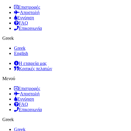
Επιστροφές
Αποστολή
Εγγύηση
FAQ
Επικοινωνία
Greek
Greek
English
Η εταιρεία μας
Κριτικές πελατών
Μενού
Επιστροφές
Αποστολή
Εγγύηση
FAQ
Επικοινωνία
Greek
Greek