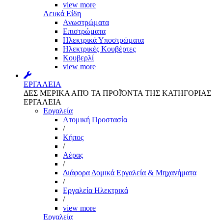
view more
Λευκά Είδη
Ανωστρώματα
Επιστρώματα
Ηλεκτρικά Υποστρώματα
Ηλεκτρικές Κουβέρτες
Κουβερλί
view more
ΕΡΓΑΛΕΙΑ
ΔΕΣ ΜΕΡΙΚΑ ΑΠΌ ΤΑ ΠΡΟΪΌΝΤΑ ΤΗΣ ΚΑΤΗΓΟΡΙΑΣ
ΕΡΓΑΛΕΙΑ
Εργαλεία
Aτομική Προστασία
/
Kήπος
/
Αέρας
/
Διάφορα Δομικά Εργαλεία & Μηχανήματα
/
Εργαλεία Ηλεκτρικά
/
view more
Εργαλεία