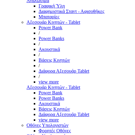
Αναλώσιμα
Γραφική Ύλη
Διαφημιστικά Σταντ - Αφισοθήκες
Μπαταρίες
Αξεσουάρ Κινητών - Tablet
Power Bank
/
Power Banks
/
Ακουστικά
/
Βάσεις Κινητών
/
Διάφορα Αξεσουάρ Tablet
/
view more
Αξεσουάρ Κινητών - Tablet
Power Bank
Power Banks
Ακουστικά
Βάσεις Κινητών
Διάφορα Αξεσουάρ Tablet
view more
Οθόνες Υπολογιστών
Φορητές Οθόνες