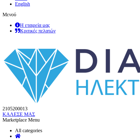
English
Μενού
Η εταιρεία μας
Κριτικές πελατών
2105200013
ΚΑΛΕΣΕ ΜΑΣ
Marketplace Menu
All categories