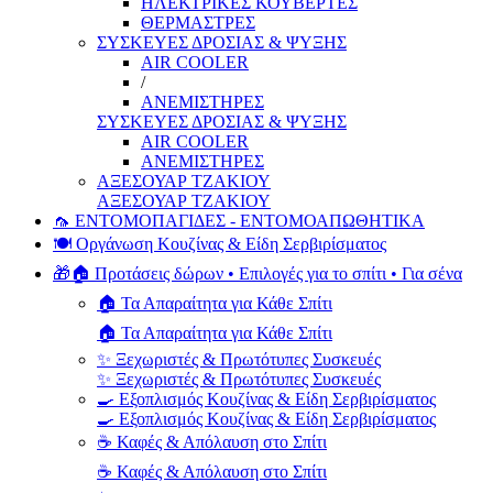
ΗΛΕΚΤΡΙΚΕΣ ΚΟΥΒΕΡΤΕΣ
ΘΕΡΜΑΣΤΡΕΣ
ΣΥΣΚΕΥΕΣ ΔΡΟΣΙΑΣ & ΨΥΞΗΣ
AIR COOLER
/
ΑΝΕΜΙΣΤΗΡΕΣ
ΣΥΣΚΕΥΕΣ ΔΡΟΣΙΑΣ & ΨΥΞΗΣ
AIR COOLER
ΑΝΕΜΙΣΤΗΡΕΣ
ΑΞΕΣΟΥΑΡ ΤΖΑΚΙΟΥ
ΑΞΕΣΟΥΑΡ ΤΖΑΚΙΟΥ
🦟 ΕΝΤΟΜΟΠΑΓΙΔΕΣ - ΕΝΤΟΜΟΑΠΩΘΗΤΙΚΑ
🍽️ Οργάνωση Κουζίνας & Είδη Σερβιρίσματος
🎁🏠 Προτάσεις δώρων • Επιλογές για το σπίτι • Για σένα
🏠 Τα Απαραίτητα για Κάθε Σπίτι
🏠 Τα Απαραίτητα για Κάθε Σπίτι
✨ Ξεχωριστές & Πρωτότυπες Συσκευές
✨ Ξεχωριστές & Πρωτότυπες Συσκευές
🍳 Εξοπλισμός Κουζίνας & Είδη Σερβιρίσματος
🍳 Εξοπλισμός Κουζίνας & Είδη Σερβιρίσματος
☕ Καφές & Απόλαυση στο Σπίτι
☕ Καφές & Απόλαυση στο Σπίτι