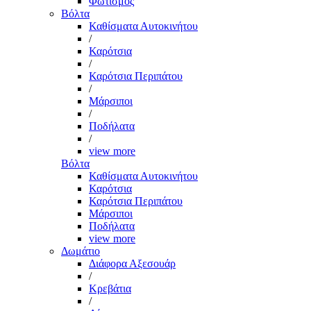
Φωτισμός
Βόλτα
Καθίσματα Αυτοκινήτου
/
Καρότσια
/
Καρότσια Περιπάτου
/
Μάρσιποι
/
Ποδήλατα
/
view more
Βόλτα
Καθίσματα Αυτοκινήτου
Καρότσια
Καρότσια Περιπάτου
Μάρσιποι
Ποδήλατα
view more
Δωμάτιο
Διάφορα Αξεσουάρ
/
Κρεβάτια
/