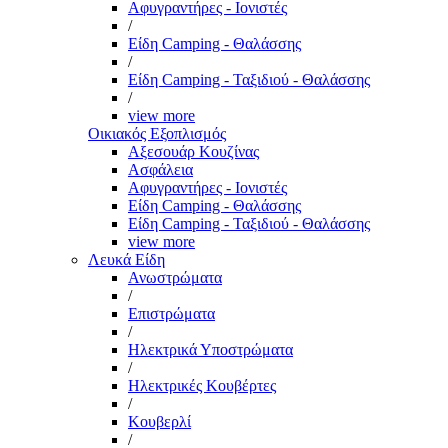
Αφυγραντήρες - Ιονιστές
/
Είδη Camping - Θαλάσσης
/
Είδη Camping - Ταξιδιού - Θαλάσσης
/
view more
Οικιακός Εξοπλισμός
Αξεσουάρ Κουζίνας
Ασφάλεια
Αφυγραντήρες - Ιονιστές
Είδη Camping - Θαλάσσης
Είδη Camping - Ταξιδιού - Θαλάσσης
view more
Λευκά Είδη
Ανωστρώματα
/
Επιστρώματα
/
Ηλεκτρικά Υποστρώματα
/
Ηλεκτρικές Κουβέρτες
/
Κουβερλί
/