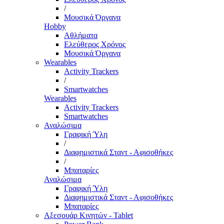
/
Μουσικά Όργανα
Hobby
Αθλήματα
Ελεύθερος Χρόνος
Μουσικά Όργανα
Wearables
Activity Trackers
/
Smartwatches
Wearables
Activity Trackers
Smartwatches
Αναλώσιμα
Γραφική Ύλη
/
Διαφημιστικά Σταντ - Αφισοθήκες
/
Μπαταρίες
Αναλώσιμα
Γραφική Ύλη
Διαφημιστικά Σταντ - Αφισοθήκες
Μπαταρίες
Αξεσουάρ Κινητών - Tablet