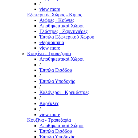
/
view more
Εξωτερικός Χώρος - Κήπος
Αιώρες - Κούνιες
Αποθηκευτικοί Χώροι
Γλάστρες - Ζαρντινιέρες
Έπιπλα Εξωτερικού Χώρου
Θερμοκήπια
view more
Κουζίνα - Τραπεζαρία
Αποθηκευτικοί Χώροι
/
Έπιπλα Εισόδου
/
Έπιπλα Υποδοχής
/
Καλόγεροι - Κρεμάστρες
/
Καρέκλες
/
view more
Κουζίνα - Τραπεζαρία
Αποθηκευτικοί Χώροι
Έπιπλα Εισόδου
Έπιπλα Υποδοχής