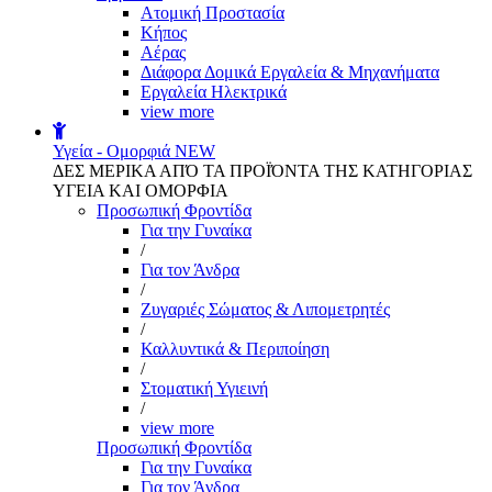
Aτομική Προστασία
Kήπος
Αέρας
Διάφορα Δομικά Εργαλεία & Μηχανήματα
Εργαλεία Ηλεκτρικά
view more
Υγεία - Ομορφιά
NEW
ΔΕΣ ΜΕΡΙΚΑ ΑΠΌ ΤΑ ΠΡΟΪΌΝΤΑ ΤΗΣ ΚΑΤΗΓΟΡΙΑΣ
ΥΓΕΙΑ ΚΑΙ ΟΜΟΡΦΙΑ
Προσωπική Φροντίδα
Για την Γυναίκα
/
Για τον Άνδρα
/
Ζυγαριές Σώματος & Λιπομετρητές
/
Καλλυντικά & Περιποίηση
/
Στοματική Υγιεινή
/
view more
Προσωπική Φροντίδα
Για την Γυναίκα
Για τον Άνδρα