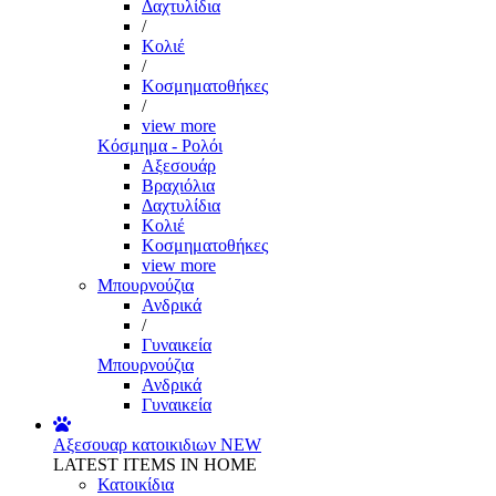
Δαχτυλίδια
/
Κολιέ
/
Κοσμηματοθήκες
/
view more
Κόσμημα - Ρολόι
Αξεσουάρ
Βραχιόλια
Δαχτυλίδια
Κολιέ
Κοσμηματοθήκες
view more
Μπουρνούζια
Ανδρικά
/
Γυναικεία
Μπουρνούζια
Ανδρικά
Γυναικεία
Αξεσουαρ κατοικιδιων
NEW
LATEST ITEMS IN HOME
Κατοικίδια