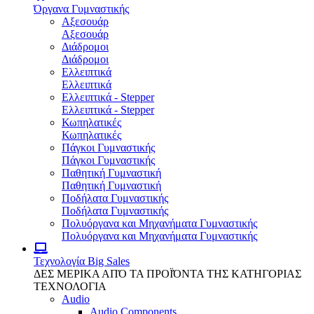
Όργανα Γυμναστικής
Αξεσουάρ
Αξεσουάρ
Διάδρομοι
Διάδρομοι
Ελλειπτικά
Ελλειπτικά
Ελλειπτικά - Stepper
Ελλειπτικά - Stepper
Κωπηλατικές
Κωπηλατικές
Πάγκοι Γυμναστικής
Πάγκοι Γυμναστικής
Παθητική Γυμναστική
Παθητική Γυμναστική
Ποδήλατα Γυμναστικής
Ποδήλατα Γυμναστικής
Πολυόργανα και Μηχανήματα Γυμναστικής
Πολυόργανα και Μηχανήματα Γυμναστικής
Τεχνολογία
Big Sales
ΔΕΣ ΜΕΡΙΚΑ ΑΠΌ ΤΑ ΠΡΟΪΌΝΤΑ ΤΗΣ ΚΑΤΗΓΟΡΙΑΣ
ΤΕΧΝΟΛΟΓΙΑ
Audio
Audio Components