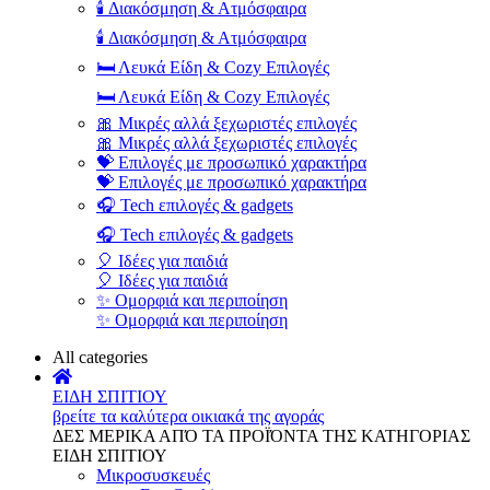
🕯️ Διακόσμηση & Ατμόσφαιρα
🕯️ Διακόσμηση & Ατμόσφαιρα
🛏️ Λευκά Είδη & Cozy Επιλογές
🛏️ Λευκά Είδη & Cozy Επιλογές
🎀 Μικρές αλλά ξεχωριστές επιλογές
🎀 Μικρές αλλά ξεχωριστές επιλογές
💝 Επιλογές με προσωπικό χαρακτήρα
💝 Επιλογές με προσωπικό χαρακτήρα
🎧 Tech επιλογές & gadgets
🎧 Tech επιλογές & gadgets
🎈 Ιδέες για παιδιά
🎈 Ιδέες για παιδιά
✨ Ομορφιά και περιποίηση
✨ Ομορφιά και περιποίηση
All categories
ΕΙΔΗ ΣΠΙΤΙΟΥ
βρείτε τα καλύτερα οικιακά της αγοράς
ΔΕΣ ΜΕΡΙΚΑ ΑΠΌ ΤΑ ΠΡΟΪΌΝΤΑ ΤΗΣ ΚΑΤΗΓΟΡΙΑΣ
ΕΙΔΗ ΣΠΙΤΙΟΥ
Μικροσυσκευές