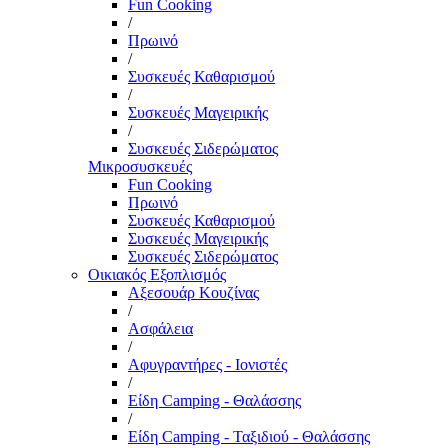
Fun Cooking
/
Πρωινό
/
Συσκευές Καθαρισμού
/
Συσκευές Μαγειρικής
/
Συσκευές Σιδερώματος
Μικροσυσκευές
Fun Cooking
Πρωινό
Συσκευές Καθαρισμού
Συσκευές Μαγειρικής
Συσκευές Σιδερώματος
Οικιακός Εξοπλισμός
Αξεσουάρ Κουζίνας
/
Ασφάλεια
/
Αφυγραντήρες - Ιονιστές
/
Είδη Camping - Θαλάσσης
/
Είδη Camping - Ταξιδιού - Θαλάσσης