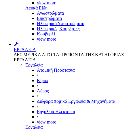
view more
Λευκά Είδη
Ανωστρώματα
Επιστρώματα
Ηλεκτρικά Υποστρώματα
Ηλεκτρικές Κουβέρτες
Κουβερλί
view more
ΕΡΓΑΛΕΙΑ
ΔΕΣ ΜΕΡΙΚΑ ΑΠΌ ΤΑ ΠΡΟΪΌΝΤΑ ΤΗΣ ΚΑΤΗΓΟΡΙΑΣ
ΕΡΓΑΛΕΙΑ
Εργαλεία
Aτομική Προστασία
/
Kήπος
/
Αέρας
/
Διάφορα Δομικά Εργαλεία & Μηχανήματα
/
Εργαλεία Ηλεκτρικά
/
view more
Εργαλεία