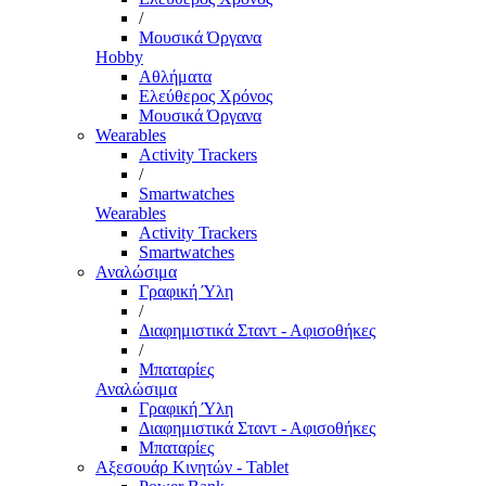
/
Μουσικά Όργανα
Hobby
Αθλήματα
Ελεύθερος Χρόνος
Μουσικά Όργανα
Wearables
Activity Trackers
/
Smartwatches
Wearables
Activity Trackers
Smartwatches
Αναλώσιμα
Γραφική Ύλη
/
Διαφημιστικά Σταντ - Αφισοθήκες
/
Μπαταρίες
Αναλώσιμα
Γραφική Ύλη
Διαφημιστικά Σταντ - Αφισοθήκες
Μπαταρίες
Αξεσουάρ Κινητών - Tablet