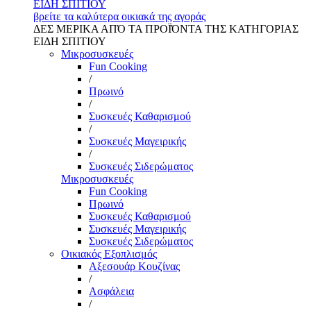
ΕΙΔΗ ΣΠΙΤΙΟΥ
βρείτε τα καλύτερα οικιακά της αγοράς
ΔΕΣ ΜΕΡΙΚΑ ΑΠΌ ΤΑ ΠΡΟΪΌΝΤΑ ΤΗΣ ΚΑΤΗΓΟΡΙΑΣ
ΕΙΔΗ ΣΠΙΤΙΟΥ
Μικροσυσκευές
Fun Cooking
/
Πρωινό
/
Συσκευές Καθαρισμού
/
Συσκευές Μαγειρικής
/
Συσκευές Σιδερώματος
Μικροσυσκευές
Fun Cooking
Πρωινό
Συσκευές Καθαρισμού
Συσκευές Μαγειρικής
Συσκευές Σιδερώματος
Οικιακός Εξοπλισμός
Αξεσουάρ Κουζίνας
/
Ασφάλεια
/