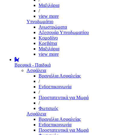
Μαξιλάρια
/
view more
Υπνοδωμάτιο
Ανωστρώματα
Αξεσουάρ Υπνοδωματίου
Κομοδίνο
Κρεβάτια
Μαξιλάρια
view more
Βρεφικά - Παιδικά
Ασφάλεια
Βραχιόλια Ασφαλείας
/
Ενδοεπικοινωνία
/
Προστατευτικά για Μωρά
/
Φωτισμός
Ασφάλεια
Βραχιόλια Ασφαλείας
Ενδοεπικοινωνία
Προστατευτικά για Μωρά