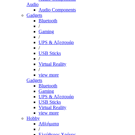
Audio
Audio Components
Gadgets
Bluetooth
/
Gaming
/
UPS & Αξεσουάρ
/
USB Sticks
/
Virtual Reality
/
view more
Gadgets
Bluetooth
Gaming
UPS & Αξεσουάρ
USB Sticks
Virtual Reality
view more
Hobby
Αθλήματα
/
Ελεύθερος Χρόνος