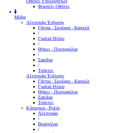
Οθόνες Υπολογιστών
Φορητές Οθόνες
Μόδα
Αξεσουάρ Ένδυσης
Γάντια - Σκούφοι - Κασκόλ
/
Γυαλιά Ηλίου
/
Θήκες - Πορτοφόλια
/
Σακίδια
/
Τσάντες
Αξεσουάρ Ένδυσης
Γάντια - Σκούφοι - Κασκόλ
Γυαλιά Ηλίου
Θήκες - Πορτοφόλια
Σακίδια
Τσάντες
Κόσμημα - Ρολόι
Αξεσουάρ
/
Βραχιόλια
/