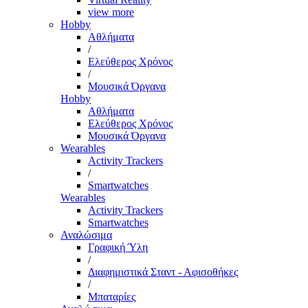
view more
Hobby
Αθλήματα
/
Ελεύθερος Χρόνος
/
Μουσικά Όργανα
Hobby
Αθλήματα
Ελεύθερος Χρόνος
Μουσικά Όργανα
Wearables
Activity Trackers
/
Smartwatches
Wearables
Activity Trackers
Smartwatches
Αναλώσιμα
Γραφική Ύλη
/
Διαφημιστικά Σταντ - Αφισοθήκες
/
Μπαταρίες