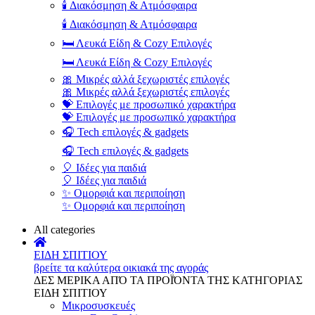
🕯️ Διακόσμηση & Ατμόσφαιρα
🕯️ Διακόσμηση & Ατμόσφαιρα
🛏️ Λευκά Είδη & Cozy Επιλογές
🛏️ Λευκά Είδη & Cozy Επιλογές
🎀 Μικρές αλλά ξεχωριστές επιλογές
🎀 Μικρές αλλά ξεχωριστές επιλογές
💝 Επιλογές με προσωπικό χαρακτήρα
💝 Επιλογές με προσωπικό χαρακτήρα
🎧 Tech επιλογές & gadgets
🎧 Tech επιλογές & gadgets
🎈 Ιδέες για παιδιά
🎈 Ιδέες για παιδιά
✨ Ομορφιά και περιποίηση
✨ Ομορφιά και περιποίηση
All categories
ΕΙΔΗ ΣΠΙΤΙΟΥ
βρείτε τα καλύτερα οικιακά της αγοράς
ΔΕΣ ΜΕΡΙΚΑ ΑΠΌ ΤΑ ΠΡΟΪΌΝΤΑ ΤΗΣ ΚΑΤΗΓΟΡΙΑΣ
ΕΙΔΗ ΣΠΙΤΙΟΥ
Μικροσυσκευές