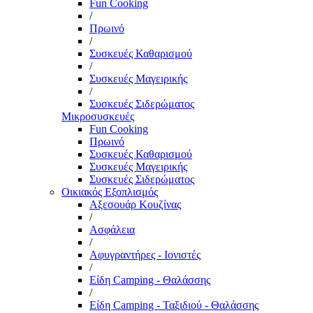
Fun Cooking
/
Πρωινό
/
Συσκευές Καθαρισμού
/
Συσκευές Μαγειρικής
/
Συσκευές Σιδερώματος
Μικροσυσκευές
Fun Cooking
Πρωινό
Συσκευές Καθαρισμού
Συσκευές Μαγειρικής
Συσκευές Σιδερώματος
Οικιακός Εξοπλισμός
Αξεσουάρ Κουζίνας
/
Ασφάλεια
/
Αφυγραντήρες - Ιονιστές
/
Είδη Camping - Θαλάσσης
/
Είδη Camping - Ταξιδιού - Θαλάσσης