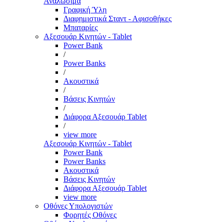
Αναλώσιμα
Γραφική Ύλη
Διαφημιστικά Σταντ - Αφισοθήκες
Μπαταρίες
Αξεσουάρ Κινητών - Tablet
Power Bank
/
Power Banks
/
Ακουστικά
/
Βάσεις Κινητών
/
Διάφορα Αξεσουάρ Tablet
/
view more
Αξεσουάρ Κινητών - Tablet
Power Bank
Power Banks
Ακουστικά
Βάσεις Κινητών
Διάφορα Αξεσουάρ Tablet
view more
Οθόνες Υπολογιστών
Φορητές Οθόνες