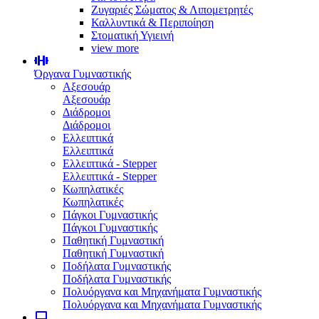
Ζυγαριές Σώματος & Λιπομετρητές
Καλλυντικά & Περιποίηση
Στοματική Υγιεινή
view more
Όργανα Γυμναστικής
Αξεσουάρ
Αξεσουάρ
Διάδρομοι
Διάδρομοι
Ελλειπτικά
Ελλειπτικά
Ελλειπτικά - Stepper
Ελλειπτικά - Stepper
Κωπηλατικές
Κωπηλατικές
Πάγκοι Γυμναστικής
Πάγκοι Γυμναστικής
Παθητική Γυμναστική
Παθητική Γυμναστική
Ποδήλατα Γυμναστικής
Ποδήλατα Γυμναστικής
Πολυόργανα και Μηχανήματα Γυμναστικής
Πολυόργανα και Μηχανήματα Γυμναστικής