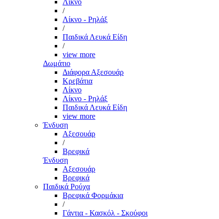
Λίκνο
/
Λίκνο - Ρηλάξ
/
Παιδικά Λευκά Είδη
/
view more
Δωμάτιο
Διάφορα Αξεσουάρ
Κρεβάτια
Λίκνο
Λίκνο - Ρηλάξ
Παιδικά Λευκά Είδη
view more
Ένδυση
Αξεσουάρ
/
Βρεφικά
Ένδυση
Αξεσουάρ
Βρεφικά
Παιδικά Ρούχα
Βρεφικά Φορμάκια
/
Γάντια - Κασκόλ - Σκούφοι