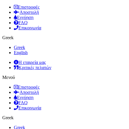
Επιστροφές
Αποστολή
Εγγύηση
FAQ
Επικοινωνία
Greek
Greek
English
Η εταιρεία μας
Κριτικές πελατών
Μενού
Επιστροφές
Αποστολή
Εγγύηση
FAQ
Επικοινωνία
Greek
Greek