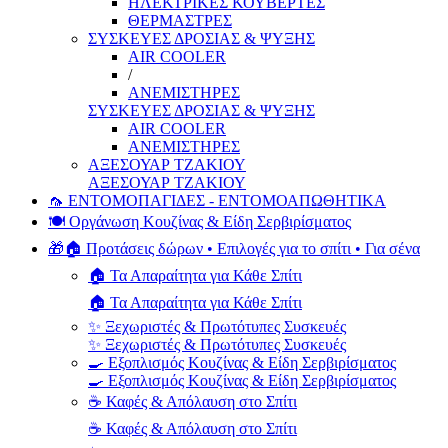
ΗΛΕΚΤΡΙΚΕΣ ΚΟΥΒΕΡΤΕΣ
ΘΕΡΜΑΣΤΡΕΣ
ΣΥΣΚΕΥΕΣ ΔΡΟΣΙΑΣ & ΨΥΞΗΣ
AIR COOLER
/
ΑΝΕΜΙΣΤΗΡΕΣ
ΣΥΣΚΕΥΕΣ ΔΡΟΣΙΑΣ & ΨΥΞΗΣ
AIR COOLER
ΑΝΕΜΙΣΤΗΡΕΣ
ΑΞΕΣΟΥΑΡ ΤΖΑΚΙΟΥ
ΑΞΕΣΟΥΑΡ ΤΖΑΚΙΟΥ
🦟 ΕΝΤΟΜΟΠΑΓΙΔΕΣ - ΕΝΤΟΜΟΑΠΩΘΗΤΙΚΑ
🍽️ Οργάνωση Κουζίνας & Είδη Σερβιρίσματος
🎁🏠 Προτάσεις δώρων • Επιλογές για το σπίτι • Για σένα
🏠 Τα Απαραίτητα για Κάθε Σπίτι
🏠 Τα Απαραίτητα για Κάθε Σπίτι
✨ Ξεχωριστές & Πρωτότυπες Συσκευές
✨ Ξεχωριστές & Πρωτότυπες Συσκευές
🍳 Εξοπλισμός Κουζίνας & Είδη Σερβιρίσματος
🍳 Εξοπλισμός Κουζίνας & Είδη Σερβιρίσματος
☕ Καφές & Απόλαυση στο Σπίτι
☕ Καφές & Απόλαυση στο Σπίτι