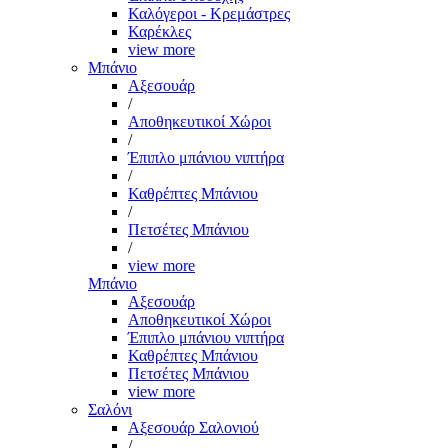
Καλόγεροι - Κρεμάστρες
Καρέκλες
view more
Μπάνιο
Αξεσουάρ
/
Αποθηκευτικοί Χώροι
/
Έπιπλο μπάνιου νιπτήρα
/
Καθρέπτες Μπάνιου
/
Πετσέτες Μπάνιου
/
view more
Μπάνιο
Αξεσουάρ
Αποθηκευτικοί Χώροι
Έπιπλο μπάνιου νιπτήρα
Καθρέπτες Μπάνιου
Πετσέτες Μπάνιου
view more
Σαλόνι
Αξεσουάρ Σαλονιού
/