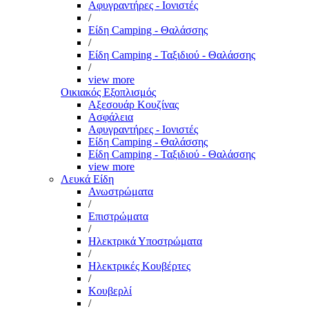
Αφυγραντήρες - Ιονιστές
/
Είδη Camping - Θαλάσσης
/
Είδη Camping - Ταξιδιού - Θαλάσσης
/
view more
Οικιακός Εξοπλισμός
Αξεσουάρ Κουζίνας
Ασφάλεια
Αφυγραντήρες - Ιονιστές
Είδη Camping - Θαλάσσης
Είδη Camping - Ταξιδιού - Θαλάσσης
view more
Λευκά Είδη
Ανωστρώματα
/
Επιστρώματα
/
Ηλεκτρικά Υποστρώματα
/
Ηλεκτρικές Κουβέρτες
/
Κουβερλί
/