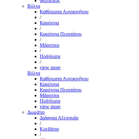
Φωτισμός
Βόλτα
Καθίσματα Αυτοκινήτου
/
Καρότσια
/
Καρότσια Περιπάτου
/
Μάρσιποι
/
Ποδήλατα
/
view more
Βόλτα
Καθίσματα Αυτοκινήτου
Καρότσια
Καρότσια Περιπάτου
Μάρσιποι
Ποδήλατα
view more
Δωμάτιο
Διάφορα Αξεσουάρ
/
Κρεβάτια
/