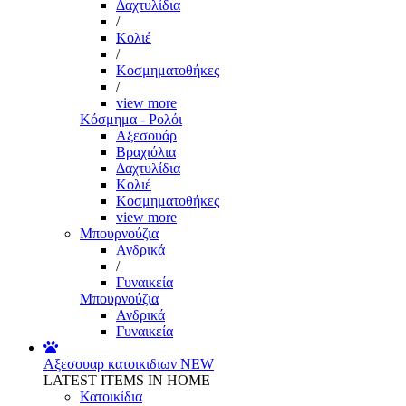
Δαχτυλίδια
/
Κολιέ
/
Κοσμηματοθήκες
/
view more
Κόσμημα - Ρολόι
Αξεσουάρ
Βραχιόλια
Δαχτυλίδια
Κολιέ
Κοσμηματοθήκες
view more
Μπουρνούζια
Ανδρικά
/
Γυναικεία
Μπουρνούζια
Ανδρικά
Γυναικεία
Αξεσουαρ κατοικιδιων
NEW
LATEST ITEMS IN HOME
Κατοικίδια