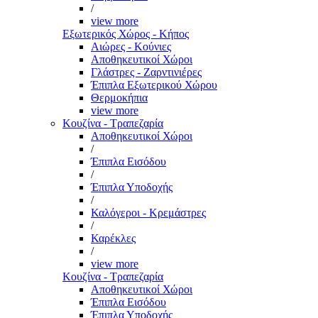
/
view more
Εξωτερικός Χώρος - Κήπος
Αιώρες - Κούνιες
Αποθηκευτικοί Χώροι
Γλάστρες - Ζαρντινιέρες
Έπιπλα Εξωτερικού Χώρου
Θερμοκήπια
view more
Κουζίνα - Τραπεζαρία
Αποθηκευτικοί Χώροι
/
Έπιπλα Εισόδου
/
Έπιπλα Υποδοχής
/
Καλόγεροι - Κρεμάστρες
/
Καρέκλες
/
view more
Κουζίνα - Τραπεζαρία
Αποθηκευτικοί Χώροι
Έπιπλα Εισόδου
Έπιπλα Υποδοχής