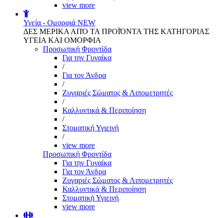
view more
Υγεία - Ομορφιά
NEW
ΔΕΣ ΜΕΡΙΚΑ ΑΠΌ ΤΑ ΠΡΟΪΌΝΤΑ ΤΗΣ ΚΑΤΗΓΟΡΙΑΣ
ΥΓΕΙΑ ΚΑΙ ΟΜΟΡΦΙΑ
Προσωπική Φροντίδα
Για την Γυναίκα
/
Για τον Άνδρα
/
Ζυγαριές Σώματος & Λιπομετρητές
/
Καλλυντικά & Περιποίηση
/
Στοματική Υγιεινή
/
view more
Προσωπική Φροντίδα
Για την Γυναίκα
Για τον Άνδρα
Ζυγαριές Σώματος & Λιπομετρητές
Καλλυντικά & Περιποίηση
Στοματική Υγιεινή
view more