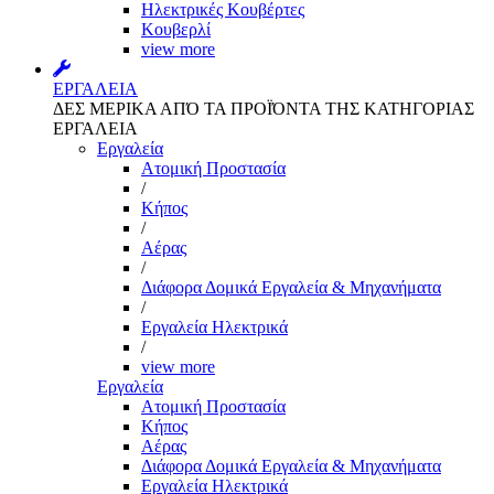
Ηλεκτρικές Κουβέρτες
Κουβερλί
view more
ΕΡΓΑΛΕΙΑ
ΔΕΣ ΜΕΡΙΚΑ ΑΠΌ ΤΑ ΠΡΟΪΌΝΤΑ ΤΗΣ ΚΑΤΗΓΟΡΙΑΣ
ΕΡΓΑΛΕΙΑ
Εργαλεία
Aτομική Προστασία
/
Kήπος
/
Αέρας
/
Διάφορα Δομικά Εργαλεία & Μηχανήματα
/
Εργαλεία Ηλεκτρικά
/
view more
Εργαλεία
Aτομική Προστασία
Kήπος
Αέρας
Διάφορα Δομικά Εργαλεία & Μηχανήματα
Εργαλεία Ηλεκτρικά