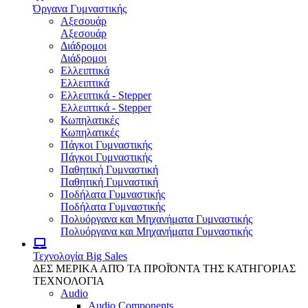
Όργανα Γυμναστικής
Αξεσουάρ
Αξεσουάρ
Διάδρομοι
Διάδρομοι
Ελλειπτικά
Ελλειπτικά
Ελλειπτικά - Stepper
Ελλειπτικά - Stepper
Κωπηλατικές
Κωπηλατικές
Πάγκοι Γυμναστικής
Πάγκοι Γυμναστικής
Παθητική Γυμναστική
Παθητική Γυμναστική
Ποδήλατα Γυμναστικής
Ποδήλατα Γυμναστικής
Πολυόργανα και Μηχανήματα Γυμναστικής
Πολυόργανα και Μηχανήματα Γυμναστικής
Τεχνολογία
Big Sales
ΔΕΣ ΜΕΡΙΚΑ ΑΠΌ ΤΑ ΠΡΟΪΌΝΤΑ ΤΗΣ ΚΑΤΗΓΟΡΙΑΣ
ΤΕΧΝΟΛΟΓΙΑ
Audio
Audio Components