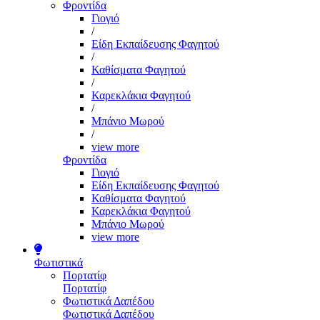
Φροντίδα
Γιογιό
/
Είδη Εκπαίδευσης Φαγητού
/
Καθίσματα Φαγητού
/
Καρεκλάκια Φαγητού
/
Μπάνιο Μωρού
/
view more
Φροντίδα
Γιογιό
Είδη Εκπαίδευσης Φαγητού
Καθίσματα Φαγητού
Καρεκλάκια Φαγητού
Μπάνιο Μωρού
view more
Φωτιστικά
Πορτατίφ
Πορτατίφ
Φωτιστικά Δαπέδου
Φωτιστικά Δαπέδου