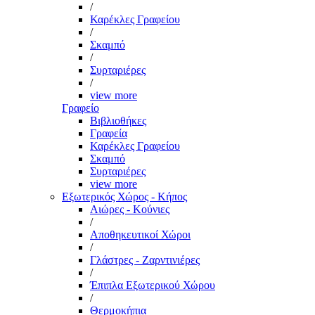
/
Καρέκλες Γραφείου
/
Σκαμπό
/
Συρταριέρες
/
view more
Γραφείο
Βιβλιοθήκες
Γραφεία
Καρέκλες Γραφείου
Σκαμπό
Συρταριέρες
view more
Εξωτερικός Χώρος - Κήπος
Αιώρες - Κούνιες
/
Αποθηκευτικοί Χώροι
/
Γλάστρες - Ζαρντινιέρες
/
Έπιπλα Εξωτερικού Χώρου
/
Θερμοκήπια