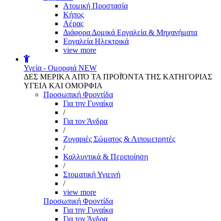
Aτομική Προστασία
Kήπος
Αέρας
Διάφορα Δομικά Εργαλεία & Μηχανήματα
Εργαλεία Ηλεκτρικά
view more
Υγεία - Ομορφιά
NEW
ΔΕΣ ΜΕΡΙΚΑ ΑΠΌ ΤΑ ΠΡΟΪΌΝΤΑ ΤΗΣ ΚΑΤΗΓΟΡΙΑΣ
ΥΓΕΙΑ ΚΑΙ ΟΜΟΡΦΙΑ
Προσωπική Φροντίδα
Για την Γυναίκα
/
Για τον Άνδρα
/
Ζυγαριές Σώματος & Λιπομετρητές
/
Καλλυντικά & Περιποίηση
/
Στοματική Υγιεινή
/
view more
Προσωπική Φροντίδα
Για την Γυναίκα
Για τον Άνδρα