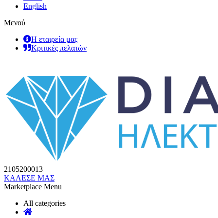
English
Μενού
Η εταιρεία μας
Κριτικές πελατών
2105200013
ΚΑΛΕΣΕ ΜΑΣ
Marketplace Menu
All categories