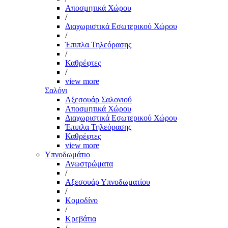
Αποσμητικά Χώρου
/
Διαχωριστικά Εσωτερικού Χώρου
/
Έπιπλα Τηλεόρασης
/
Καθρέφτες
/
view more
Σαλόνι
Αξεσουάρ Σαλονιού
Αποσμητικά Χώρου
Διαχωριστικά Εσωτερικού Χώρου
Έπιπλα Τηλεόρασης
Καθρέφτες
view more
Υπνοδωμάτιο
Ανωστρώματα
/
Αξεσουάρ Υπνοδωματίου
/
Κομοδίνο
/
Κρεβάτια
/