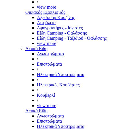
/
view more
Οικιακός Εξοπλισμός
Αξεσουάρ Κουζίνας
Ασφάλεια
Αφυγραντήρες - Ιονιστές
Είδη Camping - Θαλάσσης
Είδη Camping - Ταξιδιού - Θαλάσσης
view more
Λευκά Είδη
Ανωστρώματα
/
Επιστρώματα
/
Ηλεκτρικά Υποστρώματα
/
Ηλεκτρικές Κουβέρτες
/
Κουβερλί
/
view more
Λευκά Είδη
Ανωστρώματα
Επιστρώματα
Ηλεκτρικά Υποστρώματα