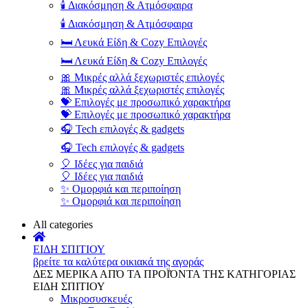
🕯️ Διακόσμηση & Ατμόσφαιρα
🕯️ Διακόσμηση & Ατμόσφαιρα
🛏️ Λευκά Είδη & Cozy Επιλογές
🛏️ Λευκά Είδη & Cozy Επιλογές
🎀 Μικρές αλλά ξεχωριστές επιλογές
🎀 Μικρές αλλά ξεχωριστές επιλογές
💝 Επιλογές με προσωπικό χαρακτήρα
💝 Επιλογές με προσωπικό χαρακτήρα
🎧 Tech επιλογές & gadgets
🎧 Tech επιλογές & gadgets
🎈 Ιδέες για παιδιά
🎈 Ιδέες για παιδιά
✨ Ομορφιά και περιποίηση
✨ Ομορφιά και περιποίηση
All categories
ΕΙΔΗ ΣΠΙΤΙΟΥ
βρείτε τα καλύτερα οικιακά της αγοράς
ΔΕΣ ΜΕΡΙΚΑ ΑΠΌ ΤΑ ΠΡΟΪΌΝΤΑ ΤΗΣ ΚΑΤΗΓΟΡΙΑΣ
ΕΙΔΗ ΣΠΙΤΙΟΥ
Μικροσυσκευές