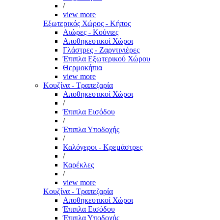
/
view more
Εξωτερικός Χώρος - Κήπος
Αιώρες - Κούνιες
Αποθηκευτικοί Χώροι
Γλάστρες - Ζαρντινιέρες
Έπιπλα Εξωτερικού Χώρου
Θερμοκήπια
view more
Κουζίνα - Τραπεζαρία
Αποθηκευτικοί Χώροι
/
Έπιπλα Εισόδου
/
Έπιπλα Υποδοχής
/
Καλόγεροι - Κρεμάστρες
/
Καρέκλες
/
view more
Κουζίνα - Τραπεζαρία
Αποθηκευτικοί Χώροι
Έπιπλα Εισόδου
Έπιπλα Υποδοχής