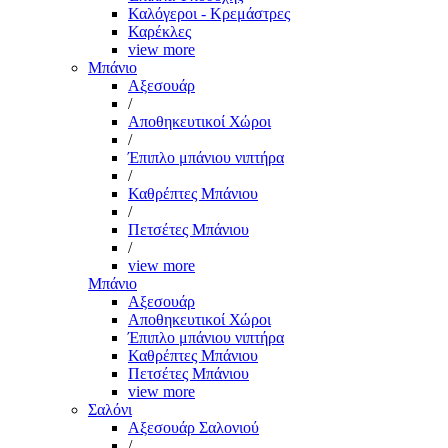
Καλόγεροι - Κρεμάστρες
Καρέκλες
view more
Μπάνιο
Αξεσουάρ
/
Αποθηκευτικοί Χώροι
/
Έπιπλο μπάνιου νιπτήρα
/
Καθρέπτες Μπάνιου
/
Πετσέτες Μπάνιου
/
view more
Μπάνιο
Αξεσουάρ
Αποθηκευτικοί Χώροι
Έπιπλο μπάνιου νιπτήρα
Καθρέπτες Μπάνιου
Πετσέτες Μπάνιου
view more
Σαλόνι
Αξεσουάρ Σαλονιού
/