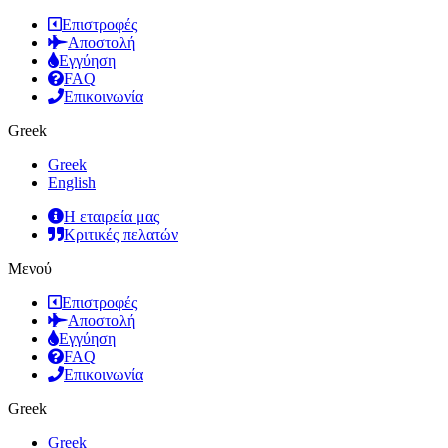
Επιστροφές
Αποστολή
Εγγύηση
FAQ
Επικοινωνία
Greek
Greek
English
Η εταιρεία μας
Κριτικές πελατών
Μενού
Επιστροφές
Αποστολή
Εγγύηση
FAQ
Επικοινωνία
Greek
Greek