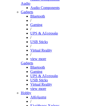
Audio
Audio Components
Gadgets
Bluetooth
/
Gaming
/
UPS & Αξεσουάρ
/
USB Sticks
/
Virtual Reality
/
view more
Gadgets
Bluetooth
Gaming
UPS & Αξεσουάρ
USB Sticks
Virtual Reality
view more
Hobby
Αθλήματα
/
Ελεύθερος Χρόνος