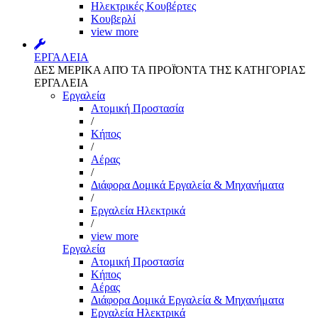
Ηλεκτρικές Κουβέρτες
Κουβερλί
view more
ΕΡΓΑΛΕΙΑ
ΔΕΣ ΜΕΡΙΚΑ ΑΠΌ ΤΑ ΠΡΟΪΌΝΤΑ ΤΗΣ ΚΑΤΗΓΟΡΙΑΣ
ΕΡΓΑΛΕΙΑ
Εργαλεία
Aτομική Προστασία
/
Kήπος
/
Αέρας
/
Διάφορα Δομικά Εργαλεία & Μηχανήματα
/
Εργαλεία Ηλεκτρικά
/
view more
Εργαλεία
Aτομική Προστασία
Kήπος
Αέρας
Διάφορα Δομικά Εργαλεία & Μηχανήματα
Εργαλεία Ηλεκτρικά