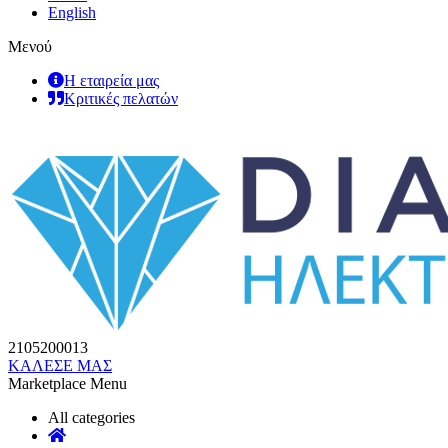
English
Μενού
Η εταιρεία μας
Κριτικές πελατών
2105200013
ΚΑΛΕΣΕ ΜΑΣ
Marketplace Menu
All categories