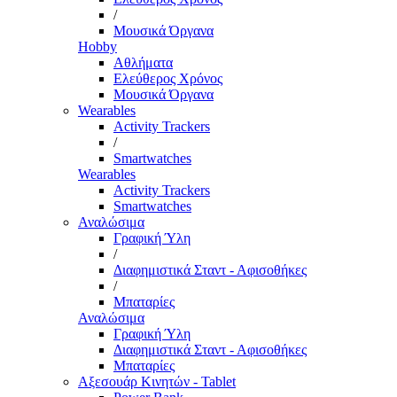
/
Μουσικά Όργανα
Hobby
Αθλήματα
Ελεύθερος Χρόνος
Μουσικά Όργανα
Wearables
Activity Trackers
/
Smartwatches
Wearables
Activity Trackers
Smartwatches
Αναλώσιμα
Γραφική Ύλη
/
Διαφημιστικά Σταντ - Αφισοθήκες
/
Μπαταρίες
Αναλώσιμα
Γραφική Ύλη
Διαφημιστικά Σταντ - Αφισοθήκες
Μπαταρίες
Αξεσουάρ Κινητών - Tablet