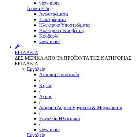
view more
Λευκά Είδη
Ανωστρώματα
Επιστρώματα
Ηλεκτρικά Υποστρώματα
Ηλεκτρικές Κουβέρτες
Κουβερλί
view more
ΕΡΓΑΛΕΙΑ
ΔΕΣ ΜΕΡΙΚΑ ΑΠΌ ΤΑ ΠΡΟΪΌΝΤΑ ΤΗΣ ΚΑΤΗΓΟΡΙΑΣ
ΕΡΓΑΛΕΙΑ
Εργαλεία
Aτομική Προστασία
/
Kήπος
/
Αέρας
/
Διάφορα Δομικά Εργαλεία & Μηχανήματα
/
Εργαλεία Ηλεκτρικά
/
view more
Εργαλεία