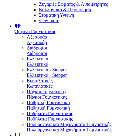
Ζυγαριές Σώματος & Λιπομετρητές
Καλλυντικά & Περιποίηση
Στοματική Υγιεινή
view more
Όργανα Γυμναστικής
Αξεσουάρ
Αξεσουάρ
Διάδρομοι
Διάδρομοι
Ελλειπτικά
Ελλειπτικά
Ελλειπτικά - Stepper
Ελλειπτικά - Stepper
Κωπηλατικές
Κωπηλατικές
Πάγκοι Γυμναστικής
Πάγκοι Γυμναστικής
Παθητική Γυμναστική
Παθητική Γυμναστική
Ποδήλατα Γυμναστικής
Ποδήλατα Γυμναστικής
Πολυόργανα και Μηχανήματα Γυμναστικής
Πολυόργανα και Μηχανήματα Γυμναστικής