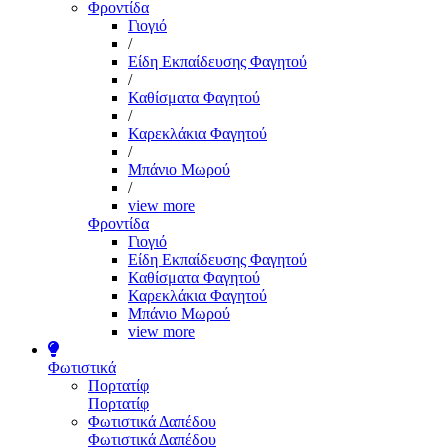
Φροντίδα
Γιογιό
/
Είδη Εκπαίδευσης Φαγητού
/
Καθίσματα Φαγητού
/
Καρεκλάκια Φαγητού
/
Μπάνιο Μωρού
/
view more
Φροντίδα
Γιογιό
Είδη Εκπαίδευσης Φαγητού
Καθίσματα Φαγητού
Καρεκλάκια Φαγητού
Μπάνιο Μωρού
view more
Φωτιστικά
Πορτατίφ
Πορτατίφ
Φωτιστικά Δαπέδου
Φωτιστικά Δαπέδου