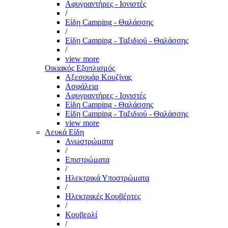
Αφυγραντήρες - Ιονιστές
/
Είδη Camping - Θαλάσσης
/
Είδη Camping - Ταξιδιού - Θαλάσσης
/
view more
Οικιακός Εξοπλισμός
Αξεσουάρ Κουζίνας
Ασφάλεια
Αφυγραντήρες - Ιονιστές
Είδη Camping - Θαλάσσης
Είδη Camping - Ταξιδιού - Θαλάσσης
view more
Λευκά Είδη
Ανωστρώματα
/
Επιστρώματα
/
Ηλεκτρικά Υποστρώματα
/
Ηλεκτρικές Κουβέρτες
/
Κουβερλί
/