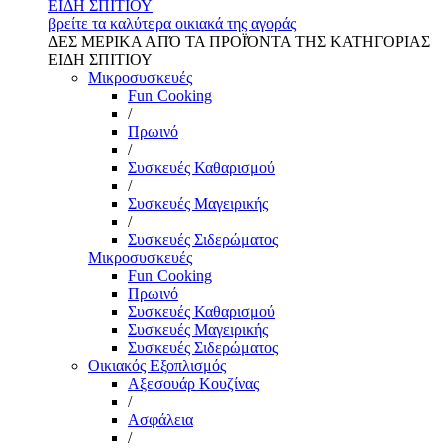
ΕΙΔΗ ΣΠΙΤΙΟΥ
βρείτε τα καλύτερα οικιακά της αγοράς
ΔΕΣ ΜΕΡΙΚΑ ΑΠΌ ΤΑ ΠΡΟΪΌΝΤΑ ΤΗΣ ΚΑΤΗΓΟΡΙΑΣ
ΕΙΔΗ ΣΠΙΤΙΟΥ
Μικροσυσκευές
Fun Cooking
/
Πρωινό
/
Συσκευές Καθαρισμού
/
Συσκευές Μαγειρικής
/
Συσκευές Σιδερώματος
Μικροσυσκευές
Fun Cooking
Πρωινό
Συσκευές Καθαρισμού
Συσκευές Μαγειρικής
Συσκευές Σιδερώματος
Οικιακός Εξοπλισμός
Αξεσουάρ Κουζίνας
/
Ασφάλεια
/