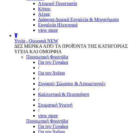
Aτομική Προστασία
Kήπος
Αέρας
Διάφορα Δομικά Εργαλεία & Μηχανήματα
Εργαλεία Ηλεκτρικά
view more
Υγεία - Ομορφιά
NEW
ΔΕΣ ΜΕΡΙΚΑ ΑΠΌ ΤΑ ΠΡΟΪΌΝΤΑ ΤΗΣ ΚΑΤΗΓΟΡΙΑΣ
ΥΓΕΙΑ ΚΑΙ ΟΜΟΡΦΙΑ
Προσωπική Φροντίδα
Για την Γυναίκα
/
Για τον Άνδρα
/
Ζυγαριές Σώματος & Λιπομετρητές
/
Καλλυντικά & Περιποίηση
/
Στοματική Υγιεινή
/
view more
Προσωπική Φροντίδα
Για την Γυναίκα
Για τον Άνδρα