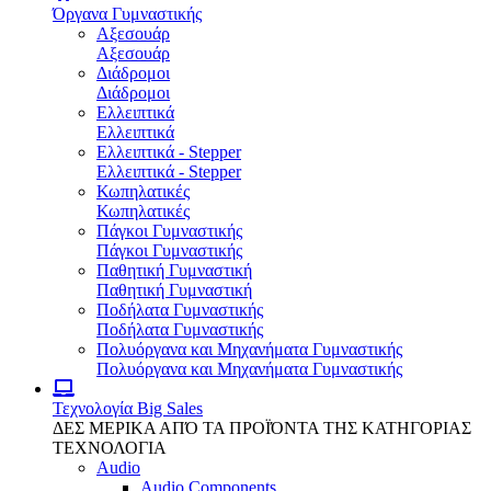
Όργανα Γυμναστικής
Αξεσουάρ
Αξεσουάρ
Διάδρομοι
Διάδρομοι
Ελλειπτικά
Ελλειπτικά
Ελλειπτικά - Stepper
Ελλειπτικά - Stepper
Κωπηλατικές
Κωπηλατικές
Πάγκοι Γυμναστικής
Πάγκοι Γυμναστικής
Παθητική Γυμναστική
Παθητική Γυμναστική
Ποδήλατα Γυμναστικής
Ποδήλατα Γυμναστικής
Πολυόργανα και Μηχανήματα Γυμναστικής
Πολυόργανα και Μηχανήματα Γυμναστικής
Τεχνολογία
Big Sales
ΔΕΣ ΜΕΡΙΚΑ ΑΠΌ ΤΑ ΠΡΟΪΌΝΤΑ ΤΗΣ ΚΑΤΗΓΟΡΙΑΣ
ΤΕΧΝΟΛΟΓΙΑ
Audio
Audio Components