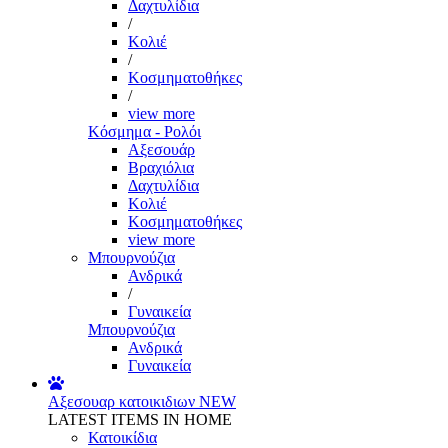
Δαχτυλίδια
/
Κολιέ
/
Κοσμηματοθήκες
/
view more
Κόσμημα - Ρολόι
Αξεσουάρ
Βραχιόλια
Δαχτυλίδια
Κολιέ
Κοσμηματοθήκες
view more
Μπουρνούζια
Ανδρικά
/
Γυναικεία
Μπουρνούζια
Ανδρικά
Γυναικεία
Αξεσουαρ κατοικιδιων
NEW
LATEST ITEMS IN HOME
Κατοικίδια