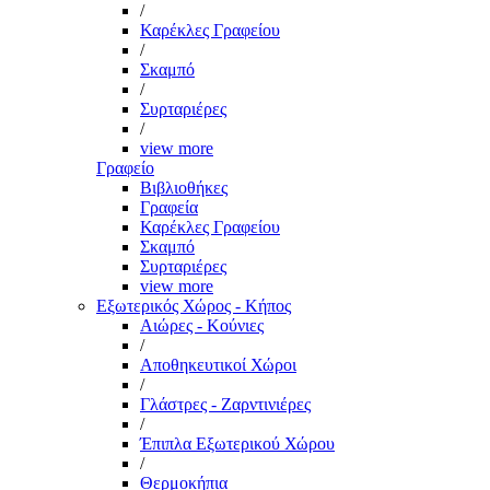
/
Καρέκλες Γραφείου
/
Σκαμπό
/
Συρταριέρες
/
view more
Γραφείο
Βιβλιοθήκες
Γραφεία
Καρέκλες Γραφείου
Σκαμπό
Συρταριέρες
view more
Εξωτερικός Χώρος - Κήπος
Αιώρες - Κούνιες
/
Αποθηκευτικοί Χώροι
/
Γλάστρες - Ζαρντινιέρες
/
Έπιπλα Εξωτερικού Χώρου
/
Θερμοκήπια