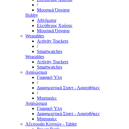
/
Μουσικά Όργανα
Hobby
Αθλήματα
Ελεύθερος Χρόνος
Μουσικά Όργανα
Wearables
Activity Trackers
/
Smartwatches
Wearables
Activity Trackers
Smartwatches
Αναλώσιμα
Γραφική Ύλη
/
Διαφημιστικά Σταντ - Αφισοθήκες
/
Μπαταρίες
Αναλώσιμα
Γραφική Ύλη
Διαφημιστικά Σταντ - Αφισοθήκες
Μπαταρίες
Αξεσουάρ Κινητών - Tablet