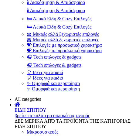
🕯️ Διακόσμηση & Ατμόσφαιρα
🕯️ Διακόσμηση & Ατμόσφαιρα
🛏️ Λευκά Είδη & Cozy Επιλογές
🛏️ Λευκά Είδη & Cozy Επιλογές
🎀 Μικρές αλλά ξεχωριστές επιλογές
🎀 Μικρές αλλά ξεχωριστές επιλογές
💝 Επιλογές με προσωπικό χαρακτήρα
💝 Επιλογές με προσωπικό χαρακτήρα
🎧 Tech επιλογές & gadgets
🎧 Tech επιλογές & gadgets
🎈 Ιδέες για παιδιά
🎈 Ιδέες για παιδιά
✨ Ομορφιά και περιποίηση
✨ Ομορφιά και περιποίηση
All categories
ΕΙΔΗ ΣΠΙΤΙΟΥ
βρείτε τα καλύτερα οικιακά της αγοράς
ΔΕΣ ΜΕΡΙΚΑ ΑΠΌ ΤΑ ΠΡΟΪΌΝΤΑ ΤΗΣ ΚΑΤΗΓΟΡΙΑΣ
ΕΙΔΗ ΣΠΙΤΙΟΥ
Μικροσυσκευές