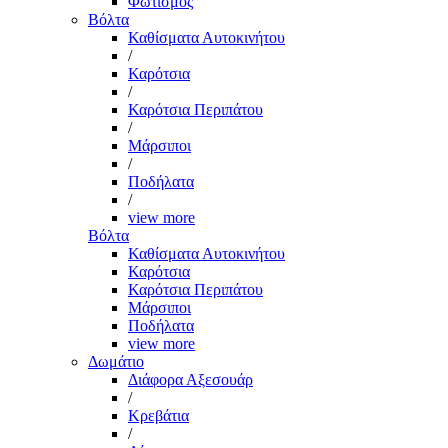
Φωτισμός
Βόλτα
Καθίσματα Αυτοκινήτου
/
Καρότσια
/
Καρότσια Περιπάτου
/
Μάρσιποι
/
Ποδήλατα
/
view more
Βόλτα
Καθίσματα Αυτοκινήτου
Καρότσια
Καρότσια Περιπάτου
Μάρσιποι
Ποδήλατα
view more
Δωμάτιο
Διάφορα Αξεσουάρ
/
Κρεβάτια
/