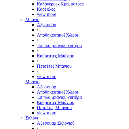
Καλόγεροι - Κρεμάστρες
Καρέκλες
view more
Μπάνιο
Αξεσουάρ
/
Αποθηκευτικοί Χώροι
/
Έπιπλο μπάνιου νιπτήρα
/
Καθρέπτες Μπάνιου
/
Πετσέτες Μπάνιου
/
view more
Μπάνιο
Αξεσουάρ
Αποθηκευτικοί Χώροι
Έπιπλο μπάνιου νιπτήρα
Καθρέπτες Μπάνιου
Πετσέτες Μπάνιου
view more
Σαλόνι
Αξεσουάρ Σαλονιού
/