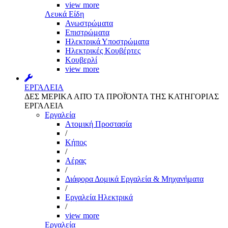
view more
Λευκά Είδη
Ανωστρώματα
Επιστρώματα
Ηλεκτρικά Υποστρώματα
Ηλεκτρικές Κουβέρτες
Κουβερλί
view more
ΕΡΓΑΛΕΙΑ
ΔΕΣ ΜΕΡΙΚΑ ΑΠΌ ΤΑ ΠΡΟΪΌΝΤΑ ΤΗΣ ΚΑΤΗΓΟΡΙΑΣ
ΕΡΓΑΛΕΙΑ
Εργαλεία
Aτομική Προστασία
/
Kήπος
/
Αέρας
/
Διάφορα Δομικά Εργαλεία & Μηχανήματα
/
Εργαλεία Ηλεκτρικά
/
view more
Εργαλεία