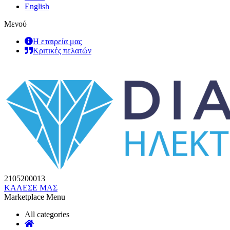
English
Μενού
Η εταιρεία μας
Κριτικές πελατών
2105200013
ΚΑΛΕΣΕ ΜΑΣ
Marketplace Menu
All categories