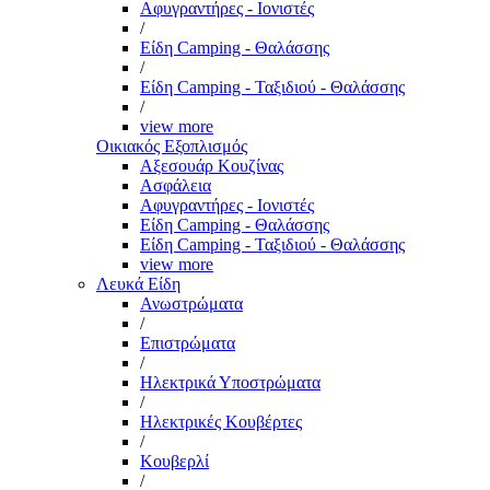
Αφυγραντήρες - Ιονιστές
/
Είδη Camping - Θαλάσσης
/
Είδη Camping - Ταξιδιού - Θαλάσσης
/
view more
Οικιακός Εξοπλισμός
Αξεσουάρ Κουζίνας
Ασφάλεια
Αφυγραντήρες - Ιονιστές
Είδη Camping - Θαλάσσης
Είδη Camping - Ταξιδιού - Θαλάσσης
view more
Λευκά Είδη
Ανωστρώματα
/
Επιστρώματα
/
Ηλεκτρικά Υποστρώματα
/
Ηλεκτρικές Κουβέρτες
/
Κουβερλί
/