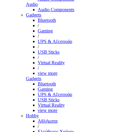
Audio
Audio Components
Gadgets
Bluetooth
/
Gaming
/
UPS & Αξεσουάρ
/
USB Sticks
/
Virtual Reality
/
view more
Gadgets
Bluetooth
Gaming
UPS & Αξεσουάρ
USB Sticks
Virtual Reality
view more
Hobby
Αθλήματα
/
Ελεύθερος Χρόνος