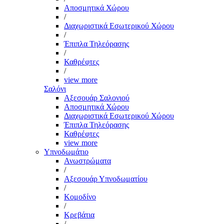
Αποσμητικά Χώρου
/
Διαχωριστικά Εσωτερικού Χώρου
/
Έπιπλα Τηλεόρασης
/
Καθρέφτες
/
view more
Σαλόνι
Αξεσουάρ Σαλονιού
Αποσμητικά Χώρου
Διαχωριστικά Εσωτερικού Χώρου
Έπιπλα Τηλεόρασης
Καθρέφτες
view more
Υπνοδωμάτιο
Ανωστρώματα
/
Αξεσουάρ Υπνοδωματίου
/
Κομοδίνο
/
Κρεβάτια
/