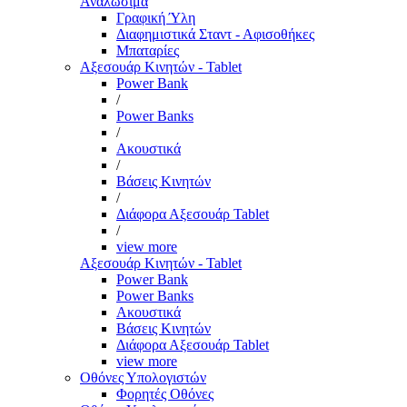
Αναλώσιμα
Γραφική Ύλη
Διαφημιστικά Σταντ - Αφισοθήκες
Μπαταρίες
Αξεσουάρ Κινητών - Tablet
Power Bank
/
Power Banks
/
Ακουστικά
/
Βάσεις Κινητών
/
Διάφορα Αξεσουάρ Tablet
/
view more
Αξεσουάρ Κινητών - Tablet
Power Bank
Power Banks
Ακουστικά
Βάσεις Κινητών
Διάφορα Αξεσουάρ Tablet
view more
Οθόνες Υπολογιστών
Φορητές Οθόνες