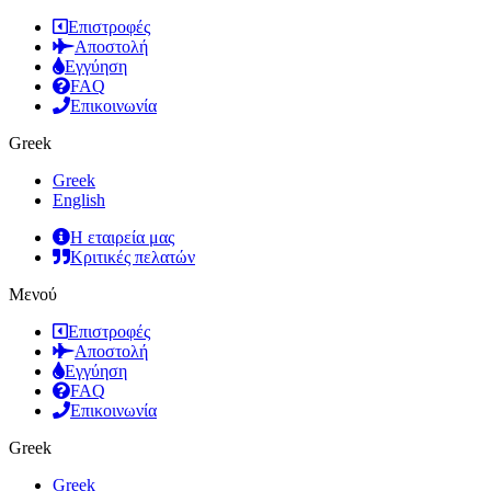
Επιστροφές
Αποστολή
Εγγύηση
FAQ
Επικοινωνία
Greek
Greek
English
Η εταιρεία μας
Κριτικές πελατών
Μενού
Επιστροφές
Αποστολή
Εγγύηση
FAQ
Επικοινωνία
Greek
Greek