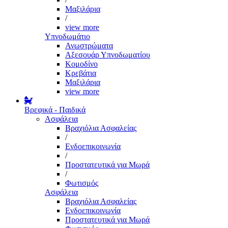
Μαξιλάρια
/
view more
Υπνοδωμάτιο
Ανωστρώματα
Αξεσουάρ Υπνοδωματίου
Κομοδίνο
Κρεβάτια
Μαξιλάρια
view more
Βρεφικά - Παιδικά
Ασφάλεια
Βραχιόλια Ασφαλείας
/
Ενδοεπικοινωνία
/
Προστατευτικά για Μωρά
/
Φωτισμός
Ασφάλεια
Βραχιόλια Ασφαλείας
Ενδοεπικοινωνία
Προστατευτικά για Μωρά