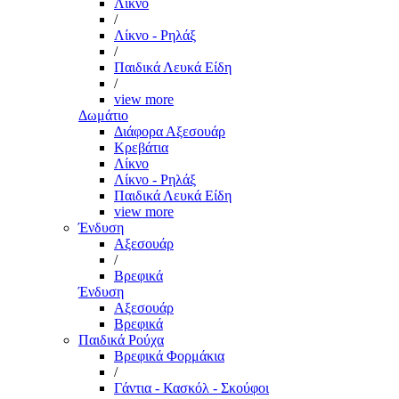
Λίκνο
/
Λίκνο - Ρηλάξ
/
Παιδικά Λευκά Είδη
/
view more
Δωμάτιο
Διάφορα Αξεσουάρ
Κρεβάτια
Λίκνο
Λίκνο - Ρηλάξ
Παιδικά Λευκά Είδη
view more
Ένδυση
Αξεσουάρ
/
Βρεφικά
Ένδυση
Αξεσουάρ
Βρεφικά
Παιδικά Ρούχα
Βρεφικά Φορμάκια
/
Γάντια - Κασκόλ - Σκούφοι