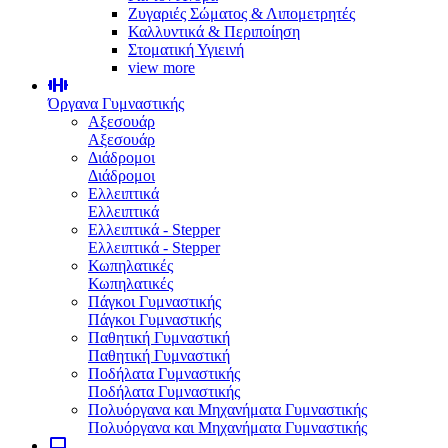
Ζυγαριές Σώματος & Λιπομετρητές
Καλλυντικά & Περιποίηση
Στοματική Υγιεινή
view more
Όργανα Γυμναστικής
Αξεσουάρ
Αξεσουάρ
Διάδρομοι
Διάδρομοι
Ελλειπτικά
Ελλειπτικά
Ελλειπτικά - Stepper
Ελλειπτικά - Stepper
Κωπηλατικές
Κωπηλατικές
Πάγκοι Γυμναστικής
Πάγκοι Γυμναστικής
Παθητική Γυμναστική
Παθητική Γυμναστική
Ποδήλατα Γυμναστικής
Ποδήλατα Γυμναστικής
Πολυόργανα και Μηχανήματα Γυμναστικής
Πολυόργανα και Μηχανήματα Γυμναστικής