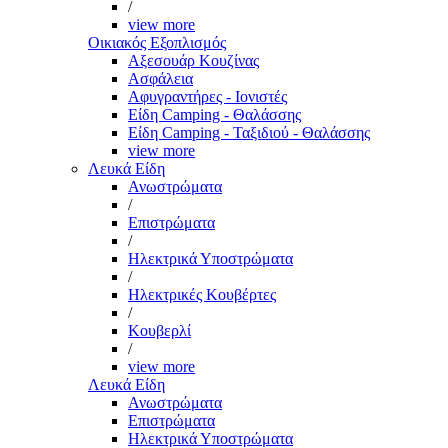
/
view more
Οικιακός Εξοπλισμός
Αξεσουάρ Κουζίνας
Ασφάλεια
Αφυγραντήρες - Ιονιστές
Είδη Camping - Θαλάσσης
Είδη Camping - Ταξιδιού - Θαλάσσης
view more
Λευκά Είδη
Ανωστρώματα
/
Επιστρώματα
/
Ηλεκτρικά Υποστρώματα
/
Ηλεκτρικές Κουβέρτες
/
Κουβερλί
/
view more
Λευκά Είδη
Ανωστρώματα
Επιστρώματα
Ηλεκτρικά Υποστρώματα