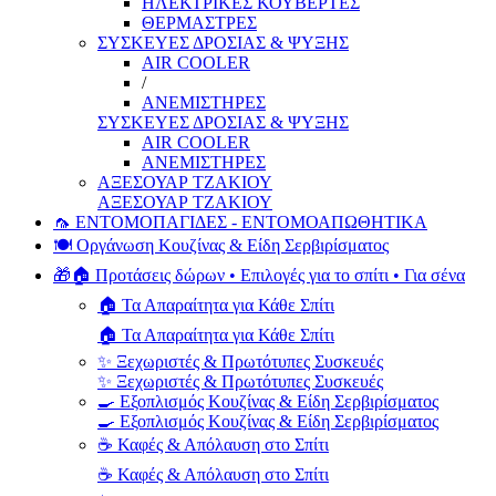
ΗΛΕΚΤΡΙΚΕΣ ΚΟΥΒΕΡΤΕΣ
ΘΕΡΜΑΣΤΡΕΣ
ΣΥΣΚΕΥΕΣ ΔΡΟΣΙΑΣ & ΨΥΞΗΣ
AIR COOLER
/
ΑΝΕΜΙΣΤΗΡΕΣ
ΣΥΣΚΕΥΕΣ ΔΡΟΣΙΑΣ & ΨΥΞΗΣ
AIR COOLER
ΑΝΕΜΙΣΤΗΡΕΣ
ΑΞΕΣΟΥΑΡ ΤΖΑΚΙΟΥ
ΑΞΕΣΟΥΑΡ ΤΖΑΚΙΟΥ
🦟 ΕΝΤΟΜΟΠΑΓΙΔΕΣ - ΕΝΤΟΜΟΑΠΩΘΗΤΙΚΑ
🍽️ Οργάνωση Κουζίνας & Είδη Σερβιρίσματος
🎁🏠 Προτάσεις δώρων • Επιλογές για το σπίτι • Για σένα
🏠 Τα Απαραίτητα για Κάθε Σπίτι
🏠 Τα Απαραίτητα για Κάθε Σπίτι
✨ Ξεχωριστές & Πρωτότυπες Συσκευές
✨ Ξεχωριστές & Πρωτότυπες Συσκευές
🍳 Εξοπλισμός Κουζίνας & Είδη Σερβιρίσματος
🍳 Εξοπλισμός Κουζίνας & Είδη Σερβιρίσματος
☕ Καφές & Απόλαυση στο Σπίτι
☕ Καφές & Απόλαυση στο Σπίτι