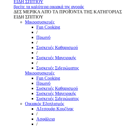
ΕΙΔΗ ΣΠΙΤΙΟΥ
βρείτε τα καλύτερα οικιακά της αγοράς
ΔΕΣ ΜΕΡΙΚΑ ΑΠΌ ΤΑ ΠΡΟΪΌΝΤΑ ΤΗΣ ΚΑΤΗΓΟΡΙΑΣ
ΕΙΔΗ ΣΠΙΤΙΟΥ
Μικροσυσκευές
Fun Cooking
/
Πρωινό
/
Συσκευές Καθαρισμού
/
Συσκευές Μαγειρικής
/
Συσκευές Σιδερώματος
Μικροσυσκευές
Fun Cooking
Πρωινό
Συσκευές Καθαρισμού
Συσκευές Μαγειρικής
Συσκευές Σιδερώματος
Οικιακός Εξοπλισμός
Αξεσουάρ Κουζίνας
/
Ασφάλεια
/