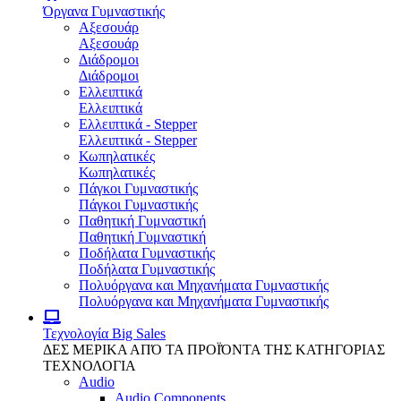
Όργανα Γυμναστικής
Αξεσουάρ
Αξεσουάρ
Διάδρομοι
Διάδρομοι
Ελλειπτικά
Ελλειπτικά
Ελλειπτικά - Stepper
Ελλειπτικά - Stepper
Κωπηλατικές
Κωπηλατικές
Πάγκοι Γυμναστικής
Πάγκοι Γυμναστικής
Παθητική Γυμναστική
Παθητική Γυμναστική
Ποδήλατα Γυμναστικής
Ποδήλατα Γυμναστικής
Πολυόργανα και Μηχανήματα Γυμναστικής
Πολυόργανα και Μηχανήματα Γυμναστικής
Τεχνολογία
Big Sales
ΔΕΣ ΜΕΡΙΚΑ ΑΠΌ ΤΑ ΠΡΟΪΌΝΤΑ ΤΗΣ ΚΑΤΗΓΟΡΙΑΣ
ΤΕΧΝΟΛΟΓΙΑ
Audio
Audio Components