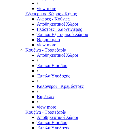
/
view more
Εξωτερικός Χώρος - Κήπος
Αιώρες - Κούνιες
Αποθηκευτικοί Χώροι
Γλάστρες - Ζαρντινιέρες
Έπιπλα Εξωτερικού Χώρου
Θερμοκήπια
view more
Κουζίνα - Τραπεζαρία
Αποθηκευτικοί Χώροι
/
Έπιπλα Εισόδου
/
Έπιπλα Υποδοχής
/
Καλόγεροι - Κρεμάστρες
/
Καρέκλες
/
view more
Κουζίνα - Τραπεζαρία
Αποθηκευτικοί Χώροι
Έπιπλα Εισόδου
Έπιπλα Υποδοχής