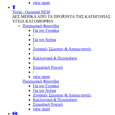
view more
Υγεία - Ομορφιά
NEW
ΔΕΣ ΜΕΡΙΚΑ ΑΠΌ ΤΑ ΠΡΟΪΌΝΤΑ ΤΗΣ ΚΑΤΗΓΟΡΙΑΣ
ΥΓΕΙΑ ΚΑΙ ΟΜΟΡΦΙΑ
Προσωπική Φροντίδα
Για την Γυναίκα
/
Για τον Άνδρα
/
Ζυγαριές Σώματος & Λιπομετρητές
/
Καλλυντικά & Περιποίηση
/
Στοματική Υγιεινή
/
view more
Προσωπική Φροντίδα
Για την Γυναίκα
Για τον Άνδρα
Ζυγαριές Σώματος & Λιπομετρητές
Καλλυντικά & Περιποίηση
Στοματική Υγιεινή
view more