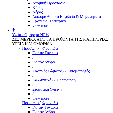
Aτομική Προστασία
Kήπος
Αέρας
Διάφορα Δομικά Εργαλεία & Μηχανήματα
Εργαλεία Ηλεκτρικά
view more
Υγεία - Ομορφιά
NEW
ΔΕΣ ΜΕΡΙΚΑ ΑΠΌ ΤΑ ΠΡΟΪΌΝΤΑ ΤΗΣ ΚΑΤΗΓΟΡΙΑΣ
ΥΓΕΙΑ ΚΑΙ ΟΜΟΡΦΙΑ
Προσωπική Φροντίδα
Για την Γυναίκα
/
Για τον Άνδρα
/
Ζυγαριές Σώματος & Λιπομετρητές
/
Καλλυντικά & Περιποίηση
/
Στοματική Υγιεινή
/
view more
Προσωπική Φροντίδα
Για την Γυναίκα
Για τον Άνδρα