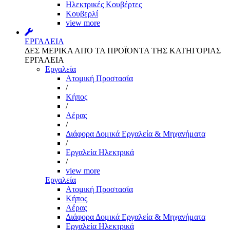
Ηλεκτρικές Κουβέρτες
Κουβερλί
view more
ΕΡΓΑΛΕΙΑ
ΔΕΣ ΜΕΡΙΚΑ ΑΠΌ ΤΑ ΠΡΟΪΌΝΤΑ ΤΗΣ ΚΑΤΗΓΟΡΙΑΣ
ΕΡΓΑΛΕΙΑ
Εργαλεία
Aτομική Προστασία
/
Kήπος
/
Αέρας
/
Διάφορα Δομικά Εργαλεία & Μηχανήματα
/
Εργαλεία Ηλεκτρικά
/
view more
Εργαλεία
Aτομική Προστασία
Kήπος
Αέρας
Διάφορα Δομικά Εργαλεία & Μηχανήματα
Εργαλεία Ηλεκτρικά