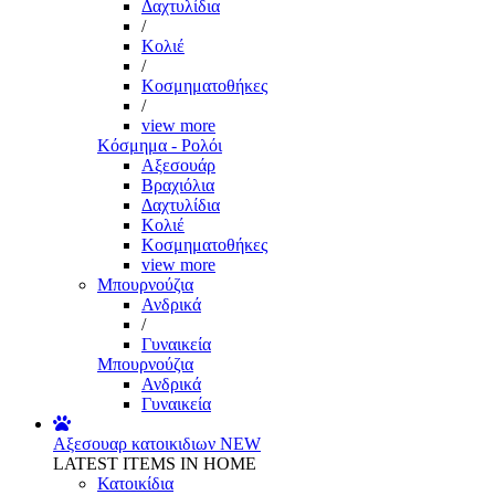
Δαχτυλίδια
/
Κολιέ
/
Κοσμηματοθήκες
/
view more
Κόσμημα - Ρολόι
Αξεσουάρ
Βραχιόλια
Δαχτυλίδια
Κολιέ
Κοσμηματοθήκες
view more
Μπουρνούζια
Ανδρικά
/
Γυναικεία
Μπουρνούζια
Ανδρικά
Γυναικεία
Αξεσουαρ κατοικιδιων
NEW
LATEST ITEMS IN HOME
Κατοικίδια