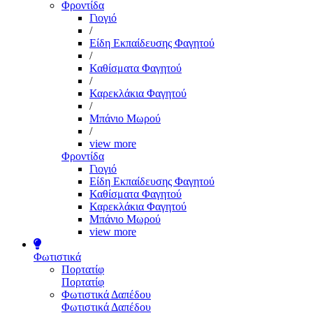
Φροντίδα
Γιογιό
/
Είδη Εκπαίδευσης Φαγητού
/
Καθίσματα Φαγητού
/
Καρεκλάκια Φαγητού
/
Μπάνιο Μωρού
/
view more
Φροντίδα
Γιογιό
Είδη Εκπαίδευσης Φαγητού
Καθίσματα Φαγητού
Καρεκλάκια Φαγητού
Μπάνιο Μωρού
view more
Φωτιστικά
Πορτατίφ
Πορτατίφ
Φωτιστικά Δαπέδου
Φωτιστικά Δαπέδου