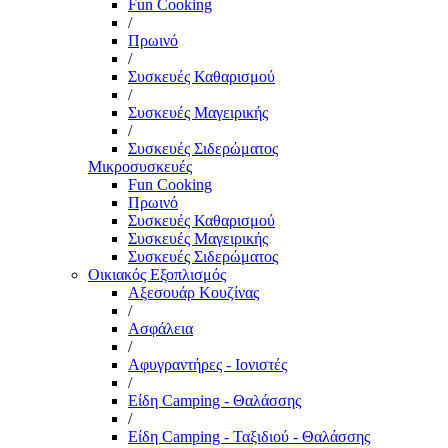
Fun Cooking
/
Πρωινό
/
Συσκευές Καθαρισμού
/
Συσκευές Μαγειρικής
/
Συσκευές Σιδερώματος
Μικροσυσκευές
Fun Cooking
Πρωινό
Συσκευές Καθαρισμού
Συσκευές Μαγειρικής
Συσκευές Σιδερώματος
Οικιακός Εξοπλισμός
Αξεσουάρ Κουζίνας
/
Ασφάλεια
/
Αφυγραντήρες - Ιονιστές
/
Είδη Camping - Θαλάσσης
/
Είδη Camping - Ταξιδιού - Θαλάσσης