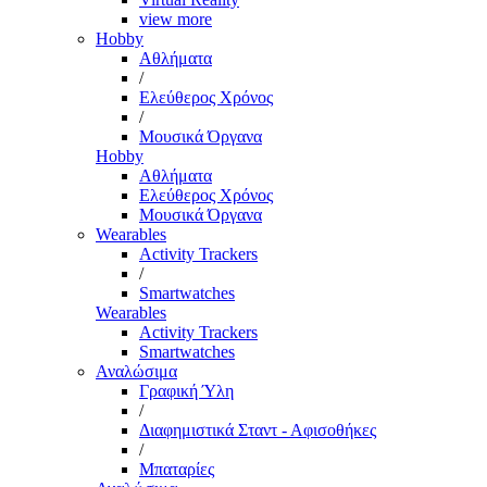
view more
Hobby
Αθλήματα
/
Ελεύθερος Χρόνος
/
Μουσικά Όργανα
Hobby
Αθλήματα
Ελεύθερος Χρόνος
Μουσικά Όργανα
Wearables
Activity Trackers
/
Smartwatches
Wearables
Activity Trackers
Smartwatches
Αναλώσιμα
Γραφική Ύλη
/
Διαφημιστικά Σταντ - Αφισοθήκες
/
Μπαταρίες