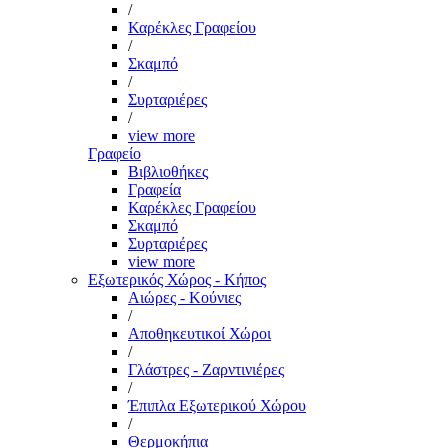
/
Καρέκλες Γραφείου
/
Σκαμπό
/
Συρταριέρες
/
view more
Γραφείο
Βιβλιοθήκες
Γραφεία
Καρέκλες Γραφείου
Σκαμπό
Συρταριέρες
view more
Εξωτερικός Χώρος - Κήπος
Αιώρες - Κούνιες
/
Αποθηκευτικοί Χώροι
/
Γλάστρες - Ζαρντινιέρες
/
Έπιπλα Εξωτερικού Χώρου
/
Θερμοκήπια