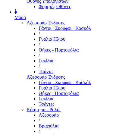
Οθόνες Υπολογιστών
Φορητές Οθόνες
Μόδα
Αξεσουάρ Ένδυσης
Γάντια - Σκούφοι - Κασκόλ
/
Γυαλιά Ηλίου
/
Θήκες - Πορτοφόλια
/
Σακίδια
/
Τσάντες
Αξεσουάρ Ένδυσης
Γάντια - Σκούφοι - Κασκόλ
Γυαλιά Ηλίου
Θήκες - Πορτοφόλια
Σακίδια
Τσάντες
Κόσμημα - Ρολόι
Αξεσουάρ
/
Βραχιόλια
/