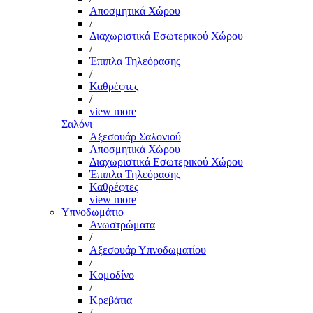
Αποσμητικά Χώρου
/
Διαχωριστικά Εσωτερικού Χώρου
/
Έπιπλα Τηλεόρασης
/
Καθρέφτες
/
view more
Σαλόνι
Αξεσουάρ Σαλονιού
Αποσμητικά Χώρου
Διαχωριστικά Εσωτερικού Χώρου
Έπιπλα Τηλεόρασης
Καθρέφτες
view more
Υπνοδωμάτιο
Ανωστρώματα
/
Αξεσουάρ Υπνοδωματίου
/
Κομοδίνο
/
Κρεβάτια
/