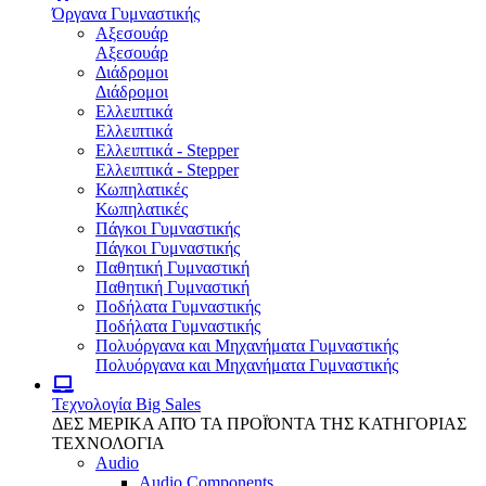
Όργανα Γυμναστικής
Αξεσουάρ
Αξεσουάρ
Διάδρομοι
Διάδρομοι
Ελλειπτικά
Ελλειπτικά
Ελλειπτικά - Stepper
Ελλειπτικά - Stepper
Κωπηλατικές
Κωπηλατικές
Πάγκοι Γυμναστικής
Πάγκοι Γυμναστικής
Παθητική Γυμναστική
Παθητική Γυμναστική
Ποδήλατα Γυμναστικής
Ποδήλατα Γυμναστικής
Πολυόργανα και Μηχανήματα Γυμναστικής
Πολυόργανα και Μηχανήματα Γυμναστικής
Τεχνολογία
Big Sales
ΔΕΣ ΜΕΡΙΚΑ ΑΠΌ ΤΑ ΠΡΟΪΌΝΤΑ ΤΗΣ ΚΑΤΗΓΟΡΙΑΣ
ΤΕΧΝΟΛΟΓΙΑ
Audio
Audio Components