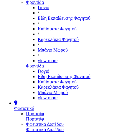
Φροντίδα
Γιογιό
/
Είδη Εκπαίδευσης Φαγητού
/
Καθίσματα Φαγητού
/
Καρεκλάκια Φαγητού
/
Μπάνιο Μωρού
/
view more
Φροντίδα
Γιογιό
Είδη Εκπαίδευσης Φαγητού
Καθίσματα Φαγητού
Καρεκλάκια Φαγητού
Μπάνιο Μωρού
view more
Φωτιστικά
Πορτατίφ
Πορτατίφ
Φωτιστικά Δαπέδου
Φωτιστικά Δαπέδου