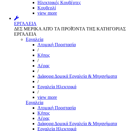
Ηλεκτρικές Κουβέρτες
Κουβερλί
view more
ΕΡΓΑΛΕΙΑ
ΔΕΣ ΜΕΡΙΚΑ ΑΠΌ ΤΑ ΠΡΟΪΌΝΤΑ ΤΗΣ ΚΑΤΗΓΟΡΙΑΣ
ΕΡΓΑΛΕΙΑ
Εργαλεία
Aτομική Προστασία
/
Kήπος
/
Αέρας
/
Διάφορα Δομικά Εργαλεία & Μηχανήματα
/
Εργαλεία Ηλεκτρικά
/
view more
Εργαλεία
Aτομική Προστασία
Kήπος
Αέρας
Διάφορα Δομικά Εργαλεία & Μηχανήματα
Εργαλεία Ηλεκτρικά