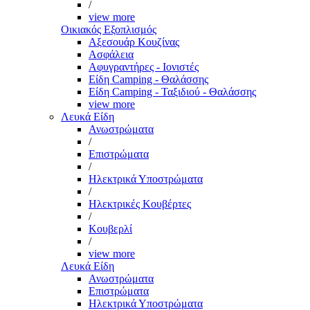
/
view more
Οικιακός Εξοπλισμός
Αξεσουάρ Κουζίνας
Ασφάλεια
Αφυγραντήρες - Ιονιστές
Είδη Camping - Θαλάσσης
Είδη Camping - Ταξιδιού - Θαλάσσης
view more
Λευκά Είδη
Ανωστρώματα
/
Επιστρώματα
/
Ηλεκτρικά Υποστρώματα
/
Ηλεκτρικές Κουβέρτες
/
Κουβερλί
/
view more
Λευκά Είδη
Ανωστρώματα
Επιστρώματα
Ηλεκτρικά Υποστρώματα