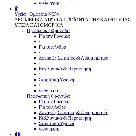
view more
Υγεία - Ομορφιά
NEW
ΔΕΣ ΜΕΡΙΚΑ ΑΠΌ ΤΑ ΠΡΟΪΌΝΤΑ ΤΗΣ ΚΑΤΗΓΟΡΙΑΣ
ΥΓΕΙΑ ΚΑΙ ΟΜΟΡΦΙΑ
Προσωπική Φροντίδα
Για την Γυναίκα
/
Για τον Άνδρα
/
Ζυγαριές Σώματος & Λιπομετρητές
/
Καλλυντικά & Περιποίηση
/
Στοματική Υγιεινή
/
view more
Προσωπική Φροντίδα
Για την Γυναίκα
Για τον Άνδρα
Ζυγαριές Σώματος & Λιπομετρητές
Καλλυντικά & Περιποίηση
Στοματική Υγιεινή
view more