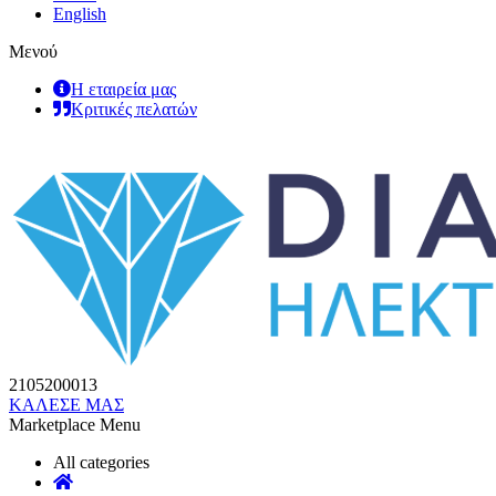
English
Μενού
Η εταιρεία μας
Κριτικές πελατών
2105200013
ΚΑΛΕΣΕ ΜΑΣ
Marketplace Menu
All categories