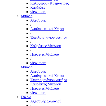
Καλόγεροι - Κρεμάστρες
Καρέκλες
view more
Μπάνιο
Αξεσουάρ
/
Αποθηκευτικοί Χώροι
/
Έπιπλο μπάνιου νιπτήρα
/
Καθρέπτες Μπάνιου
/
Πετσέτες Μπάνιου
/
view more
Μπάνιο
Αξεσουάρ
Αποθηκευτικοί Χώροι
Έπιπλο μπάνιου νιπτήρα
Καθρέπτες Μπάνιου
Πετσέτες Μπάνιου
view more
Σαλόνι
Αξεσουάρ Σαλονιού
/