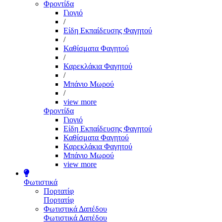
Φροντίδα
Γιογιό
/
Είδη Εκπαίδευσης Φαγητού
/
Καθίσματα Φαγητού
/
Καρεκλάκια Φαγητού
/
Μπάνιο Μωρού
/
view more
Φροντίδα
Γιογιό
Είδη Εκπαίδευσης Φαγητού
Καθίσματα Φαγητού
Καρεκλάκια Φαγητού
Μπάνιο Μωρού
view more
Φωτιστικά
Πορτατίφ
Πορτατίφ
Φωτιστικά Δαπέδου
Φωτιστικά Δαπέδου