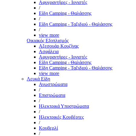
Αφυγραντήρες - Ιονιστές
/
Είδη Camping - Θαλάσσης
/
Είδη Camping - Ταξιδιού - Θαλάσσης
/
view more
Οικιακός Εξοπλισμός
Αξεσουάρ Κουζίνας
Ασφάλεια
Αφυγραντήρες - Ιονιστές
Είδη Camping - Θαλάσσης
Είδη Camping - Ταξιδιού - Θαλάσσης
view more
Λευκά Είδη
Ανωστρώματα
/
Επιστρώματα
/
Ηλεκτρικά Υποστρώματα
/
Ηλεκτρικές Κουβέρτες
/
Κουβερλί
/