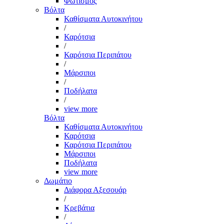
Φωτισμός
Βόλτα
Καθίσματα Αυτοκινήτου
/
Καρότσια
/
Καρότσια Περιπάτου
/
Μάρσιποι
/
Ποδήλατα
/
view more
Βόλτα
Καθίσματα Αυτοκινήτου
Καρότσια
Καρότσια Περιπάτου
Μάρσιποι
Ποδήλατα
view more
Δωμάτιο
Διάφορα Αξεσουάρ
/
Κρεβάτια
/