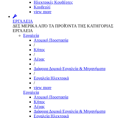
Ηλεκτρικές Κουβέρτες
Κουβερλί
view more
ΕΡΓΑΛΕΙΑ
ΔΕΣ ΜΕΡΙΚΑ ΑΠΌ ΤΑ ΠΡΟΪΌΝΤΑ ΤΗΣ ΚΑΤΗΓΟΡΙΑΣ
ΕΡΓΑΛΕΙΑ
Εργαλεία
Aτομική Προστασία
/
Kήπος
/
Αέρας
/
Διάφορα Δομικά Εργαλεία & Μηχανήματα
/
Εργαλεία Ηλεκτρικά
/
view more
Εργαλεία
Aτομική Προστασία
Kήπος
Αέρας
Διάφορα Δομικά Εργαλεία & Μηχανήματα
Εργαλεία Ηλεκτρικά