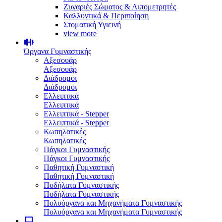
Ζυγαριές Σώματος & Λιπομετρητές
Καλλυντικά & Περιποίηση
Στοματική Υγιεινή
view more
Όργανα Γυμναστικής
Αξεσουάρ
Αξεσουάρ
Διάδρομοι
Διάδρομοι
Ελλειπτικά
Ελλειπτικά
Ελλειπτικά - Stepper
Ελλειπτικά - Stepper
Κωπηλατικές
Κωπηλατικές
Πάγκοι Γυμναστικής
Πάγκοι Γυμναστικής
Παθητική Γυμναστική
Παθητική Γυμναστική
Ποδήλατα Γυμναστικής
Ποδήλατα Γυμναστικής
Πολυόργανα και Μηχανήματα Γυμναστικής
Πολυόργανα και Μηχανήματα Γυμναστικής