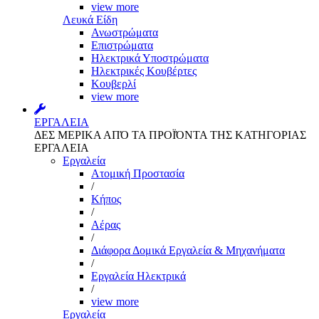
view more
Λευκά Είδη
Ανωστρώματα
Επιστρώματα
Ηλεκτρικά Υποστρώματα
Ηλεκτρικές Κουβέρτες
Κουβερλί
view more
ΕΡΓΑΛΕΙΑ
ΔΕΣ ΜΕΡΙΚΑ ΑΠΌ ΤΑ ΠΡΟΪΌΝΤΑ ΤΗΣ ΚΑΤΗΓΟΡΙΑΣ
ΕΡΓΑΛΕΙΑ
Εργαλεία
Aτομική Προστασία
/
Kήπος
/
Αέρας
/
Διάφορα Δομικά Εργαλεία & Μηχανήματα
/
Εργαλεία Ηλεκτρικά
/
view more
Εργαλεία