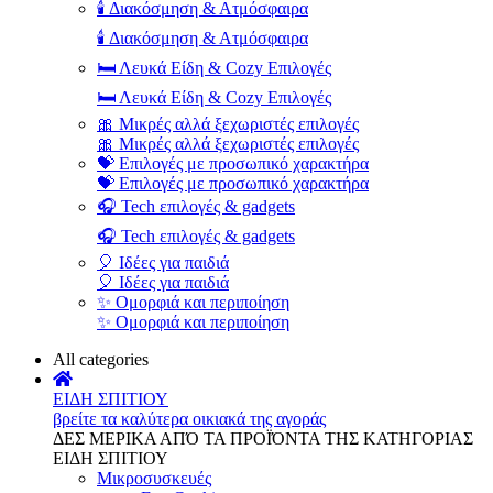
🕯️ Διακόσμηση & Ατμόσφαιρα
🕯️ Διακόσμηση & Ατμόσφαιρα
🛏️ Λευκά Είδη & Cozy Επιλογές
🛏️ Λευκά Είδη & Cozy Επιλογές
🎀 Μικρές αλλά ξεχωριστές επιλογές
🎀 Μικρές αλλά ξεχωριστές επιλογές
💝 Επιλογές με προσωπικό χαρακτήρα
💝 Επιλογές με προσωπικό χαρακτήρα
🎧 Tech επιλογές & gadgets
🎧 Tech επιλογές & gadgets
🎈 Ιδέες για παιδιά
🎈 Ιδέες για παιδιά
✨ Ομορφιά και περιποίηση
✨ Ομορφιά και περιποίηση
All categories
ΕΙΔΗ ΣΠΙΤΙΟΥ
βρείτε τα καλύτερα οικιακά της αγοράς
ΔΕΣ ΜΕΡΙΚΑ ΑΠΌ ΤΑ ΠΡΟΪΌΝΤΑ ΤΗΣ ΚΑΤΗΓΟΡΙΑΣ
ΕΙΔΗ ΣΠΙΤΙΟΥ
Μικροσυσκευές