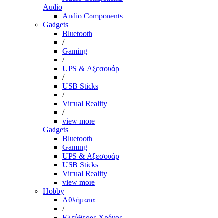
Audio
Audio Components
Gadgets
Bluetooth
/
Gaming
/
UPS & Αξεσουάρ
/
USB Sticks
/
Virtual Reality
/
view more
Gadgets
Bluetooth
Gaming
UPS & Αξεσουάρ
USB Sticks
Virtual Reality
view more
Hobby
Αθλήματα
/
Ελεύθερος Χρόνος