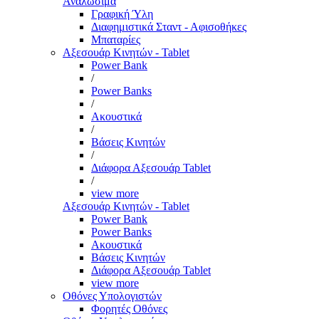
Αναλώσιμα
Γραφική Ύλη
Διαφημιστικά Σταντ - Αφισοθήκες
Μπαταρίες
Αξεσουάρ Κινητών - Tablet
Power Bank
/
Power Banks
/
Ακουστικά
/
Βάσεις Κινητών
/
Διάφορα Αξεσουάρ Tablet
/
view more
Αξεσουάρ Κινητών - Tablet
Power Bank
Power Banks
Ακουστικά
Βάσεις Κινητών
Διάφορα Αξεσουάρ Tablet
view more
Οθόνες Υπολογιστών
Φορητές Οθόνες