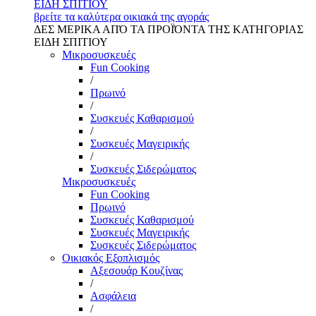
ΕΙΔΗ ΣΠΙΤΙΟΥ
βρείτε τα καλύτερα οικιακά της αγοράς
ΔΕΣ ΜΕΡΙΚΑ ΑΠΌ ΤΑ ΠΡΟΪΌΝΤΑ ΤΗΣ ΚΑΤΗΓΟΡΙΑΣ
ΕΙΔΗ ΣΠΙΤΙΟΥ
Μικροσυσκευές
Fun Cooking
/
Πρωινό
/
Συσκευές Καθαρισμού
/
Συσκευές Μαγειρικής
/
Συσκευές Σιδερώματος
Μικροσυσκευές
Fun Cooking
Πρωινό
Συσκευές Καθαρισμού
Συσκευές Μαγειρικής
Συσκευές Σιδερώματος
Οικιακός Εξοπλισμός
Αξεσουάρ Κουζίνας
/
Ασφάλεια
/