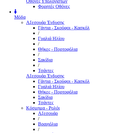
Οθόνες Υπολογιστών
Φορητές Οθόνες
Μόδα
Αξεσουάρ Ένδυσης
Γάντια - Σκούφοι - Κασκόλ
/
Γυαλιά Ηλίου
/
Θήκες - Πορτοφόλια
/
Σακίδια
/
Τσάντες
Αξεσουάρ Ένδυσης
Γάντια - Σκούφοι - Κασκόλ
Γυαλιά Ηλίου
Θήκες - Πορτοφόλια
Σακίδια
Τσάντες
Κόσμημα - Ρολόι
Αξεσουάρ
/
Βραχιόλια
/