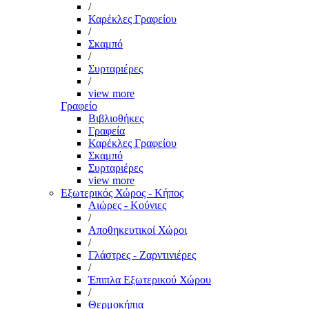
/
Καρέκλες Γραφείου
/
Σκαμπό
/
Συρταριέρες
/
view more
Γραφείο
Βιβλιοθήκες
Γραφεία
Καρέκλες Γραφείου
Σκαμπό
Συρταριέρες
view more
Εξωτερικός Χώρος - Κήπος
Αιώρες - Κούνιες
/
Αποθηκευτικοί Χώροι
/
Γλάστρες - Ζαρντινιέρες
/
Έπιπλα Εξωτερικού Χώρου
/
Θερμοκήπια