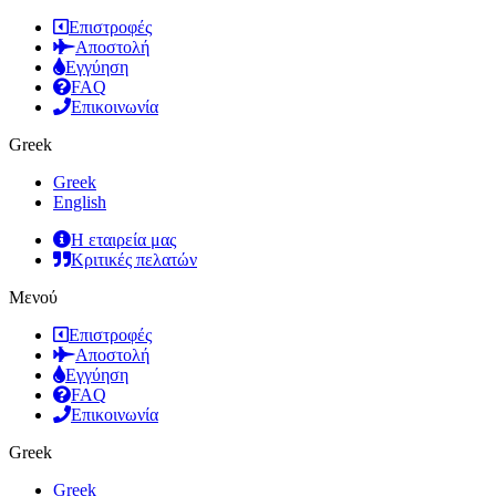
Επιστροφές
Αποστολή
Εγγύηση
FAQ
Επικοινωνία
Greek
Greek
English
Η εταιρεία μας
Κριτικές πελατών
Μενού
Επιστροφές
Αποστολή
Εγγύηση
FAQ
Επικοινωνία
Greek
Greek