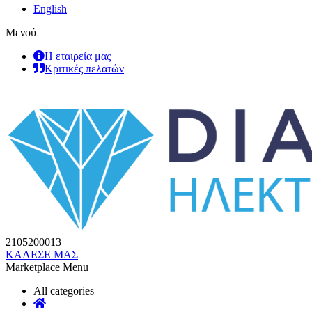
English
Μενού
Η εταιρεία μας
Κριτικές πελατών
2105200013
ΚΑΛΕΣΕ ΜΑΣ
Marketplace Menu
All categories