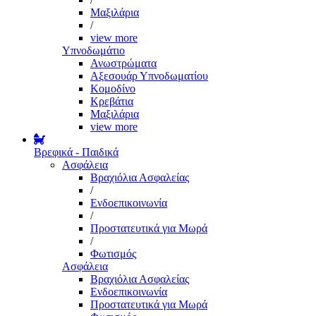
Μαξιλάρια
/
view more
Υπνοδωμάτιο
Ανωστρώματα
Αξεσουάρ Υπνοδωματίου
Κομοδίνο
Κρεβάτια
Μαξιλάρια
view more
Βρεφικά - Παιδικά
Ασφάλεια
Βραχιόλια Ασφαλείας
/
Ενδοεπικοινωνία
/
Προστατευτικά για Μωρά
/
Φωτισμός
Ασφάλεια
Βραχιόλια Ασφαλείας
Ενδοεπικοινωνία
Προστατευτικά για Μωρά