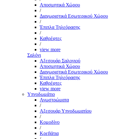
Αποσμητικά Χώρου
/
Διαχωριστικά Εσωτερικού Χώρου
/
Έπιπλα Τηλεόρασης
/
Καθρέφτες
/
view more
Σαλόνι
Αξεσουάρ Σαλονιού
Αποσμητικά Χώρου
Διαχωριστικά Εσωτερικού Χώρου
Έπιπλα Τηλεόρασης
Καθρέφτες
view more
Υπνοδωμάτιο
Ανωστρώματα
/
Αξεσουάρ Υπνοδωματίου
/
Κομοδίνο
/
Κρεβάτια
/