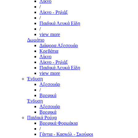
Λίκνο
/
Λίκνο - Ρηλάξ
/
Παιδικά Λευκά Είδη
/
view more
Δωμάτιο
Διάφορα Αξεσουάρ
Κρεβάτια
Λίκνο
Λίκνο - Ρηλάξ
Παιδικά Λευκά Είδη
view more
Ένδυση
Αξεσουάρ
/
Βρεφικά
Ένδυση
Αξεσουάρ
Βρεφικά
Παιδικά Ρούχα
Βρεφικά Φορμάκια
/
Γάντια - Κασκόλ - Σκούφοι