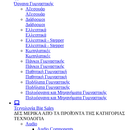
Όργανα Γυμναστικής
Αξεσουάρ
Αξεσουάρ
Διάδρομοι
Διάδρομοι
Ελλειπτικά
Ελλειπτικά
Ελλειπτικά - Stepper
Ελλειπτικά - Stepper
Κωπηλατικές
Κωπηλατικές
Πάγκοι Γυμναστικής
Πάγκοι Γυμναστικής
Παθητική Γυμναστική
Παθητική Γυμναστική
Ποδήλατα Γυμναστικής
Ποδήλατα Γυμναστικής
Πολυόργανα και Μηχανήματα Γυμναστικής
Πολυόργανα και Μηχανήματα Γυμναστικής
Τεχνολογία
Big Sales
ΔΕΣ ΜΕΡΙΚΑ ΑΠΌ ΤΑ ΠΡΟΪΌΝΤΑ ΤΗΣ ΚΑΤΗΓΟΡΙΑΣ
ΤΕΧΝΟΛΟΓΙΑ
Audio
Audio Components