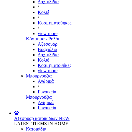
Δαχτυλίδια
/
Κολιέ
/
Κοσμηματοθήκες
/
view more
Κόσμημα - Ρολόι
Αξεσουάρ
Βραχιόλια
Δαχτυλίδια
Κολιέ
Κοσμηματοθήκες
view more
Μπουρνούζια
Ανδρικά
/
Γυναικεία
Μπουρνούζια
Ανδρικά
Γυναικεία
Αξεσουαρ κατοικιδιων
NEW
LATEST ITEMS IN HOME
Κατοικίδια