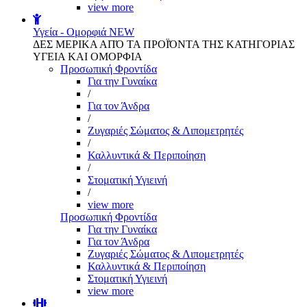
view more
Υγεία - Ομορφιά
NEW
ΔΕΣ ΜΕΡΙΚΑ ΑΠΌ ΤΑ ΠΡΟΪΌΝΤΑ ΤΗΣ ΚΑΤΗΓΟΡΙΑΣ
ΥΓΕΙΑ ΚΑΙ ΟΜΟΡΦΙΑ
Προσωπική Φροντίδα
Για την Γυναίκα
/
Για τον Άνδρα
/
Ζυγαριές Σώματος & Λιπομετρητές
/
Καλλυντικά & Περιποίηση
/
Στοματική Υγιεινή
/
view more
Προσωπική Φροντίδα
Για την Γυναίκα
Για τον Άνδρα
Ζυγαριές Σώματος & Λιπομετρητές
Καλλυντικά & Περιποίηση
Στοματική Υγιεινή
view more