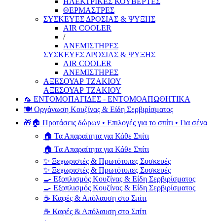
ΗΛΕΚΤΡΙΚΕΣ ΚΟΥΒΕΡΤΕΣ
ΘΕΡΜΑΣΤΡΕΣ
ΣΥΣΚΕΥΕΣ ΔΡΟΣΙΑΣ & ΨΥΞΗΣ
AIR COOLER
/
ΑΝΕΜΙΣΤΗΡΕΣ
ΣΥΣΚΕΥΕΣ ΔΡΟΣΙΑΣ & ΨΥΞΗΣ
AIR COOLER
ΑΝΕΜΙΣΤΗΡΕΣ
ΑΞΕΣΟΥΑΡ ΤΖΑΚΙΟΥ
ΑΞΕΣΟΥΑΡ ΤΖΑΚΙΟΥ
🦟 ΕΝΤΟΜΟΠΑΓΙΔΕΣ - ΕΝΤΟΜΟΑΠΩΘΗΤΙΚΑ
🍽️ Οργάνωση Κουζίνας & Είδη Σερβιρίσματος
🎁🏠 Προτάσεις δώρων • Επιλογές για το σπίτι • Για σένα
🏠 Τα Απαραίτητα για Κάθε Σπίτι
🏠 Τα Απαραίτητα για Κάθε Σπίτι
✨ Ξεχωριστές & Πρωτότυπες Συσκευές
✨ Ξεχωριστές & Πρωτότυπες Συσκευές
🍳 Εξοπλισμός Κουζίνας & Είδη Σερβιρίσματος
🍳 Εξοπλισμός Κουζίνας & Είδη Σερβιρίσματος
☕ Καφές & Απόλαυση στο Σπίτι
☕ Καφές & Απόλαυση στο Σπίτι