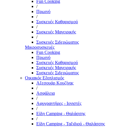
Fun Cooking
/
Πρωινό
/
Συσκευές Καθαρισμού
/
Συσκευές Μαγειρικής
/
Συσκευές Σιδερώματος
Μικροσυσκευές
Fun Cooking
Πρωινό
Συσκευές Καθαρισμού
Συσκευές Μαγειρικής
Συσκευές Σιδερώματος
Οικιακός Εξοπλισμός
Αξεσουάρ Κουζίνας
/
Ασφάλεια
/
Αφυγραντήρες - Ιονιστές
/
Είδη Camping - Θαλάσσης
/
Είδη Camping - Ταξιδιού - Θαλάσσης