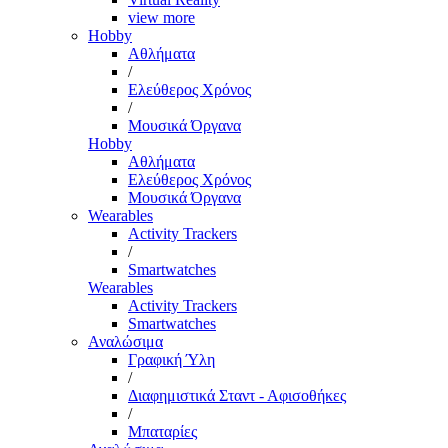
view more
Hobby
Αθλήματα
/
Ελεύθερος Χρόνος
/
Μουσικά Όργανα
Hobby
Αθλήματα
Ελεύθερος Χρόνος
Μουσικά Όργανα
Wearables
Activity Trackers
/
Smartwatches
Wearables
Activity Trackers
Smartwatches
Αναλώσιμα
Γραφική Ύλη
/
Διαφημιστικά Σταντ - Αφισοθήκες
/
Μπαταρίες