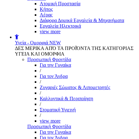
Aτομική Προστασία
Kήπος
Αέρας
Διάφορα Δομικά Εργαλεία & Μηχανήματα
Εργαλεία Ηλεκτρικά
view more
Υγεία - Ομορφιά
NEW
ΔΕΣ ΜΕΡΙΚΑ ΑΠΌ ΤΑ ΠΡΟΪΌΝΤΑ ΤΗΣ ΚΑΤΗΓΟΡΙΑΣ
ΥΓΕΙΑ ΚΑΙ ΟΜΟΡΦΙΑ
Προσωπική Φροντίδα
Για την Γυναίκα
/
Για τον Άνδρα
/
Ζυγαριές Σώματος & Λιπομετρητές
/
Καλλυντικά & Περιποίηση
/
Στοματική Υγιεινή
/
view more
Προσωπική Φροντίδα
Για την Γυναίκα
Για τον Άνδρα