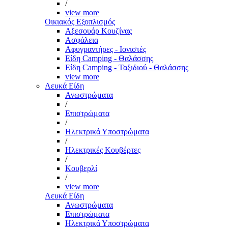
/
view more
Οικιακός Εξοπλισμός
Αξεσουάρ Κουζίνας
Ασφάλεια
Αφυγραντήρες - Ιονιστές
Είδη Camping - Θαλάσσης
Είδη Camping - Ταξιδιού - Θαλάσσης
view more
Λευκά Είδη
Ανωστρώματα
/
Επιστρώματα
/
Ηλεκτρικά Υποστρώματα
/
Ηλεκτρικές Κουβέρτες
/
Κουβερλί
/
view more
Λευκά Είδη
Ανωστρώματα
Επιστρώματα
Ηλεκτρικά Υποστρώματα