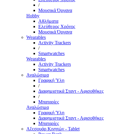
/
Μουσικά Όργανα
Hobby
Αθλήματα
Ελεύθερος Χρόνος
Μουσικά Όργανα
Wearables
Activity Trackers
/
Smartwatches
Wearables
Activity Trackers
Smartwatches
Αναλώσιμα
Γραφική Ύλη
/
Διαφημιστικά Σταντ - Αφισοθήκες
/
Μπαταρίες
Αναλώσιμα
Γραφική Ύλη
Διαφημιστικά Σταντ - Αφισοθήκες
Μπαταρίες
Αξεσουάρ Κινητών - Tablet