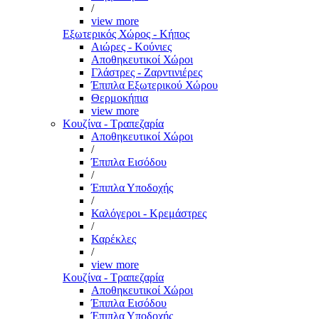
/
view more
Εξωτερικός Χώρος - Κήπος
Αιώρες - Κούνιες
Αποθηκευτικοί Χώροι
Γλάστρες - Ζαρντινιέρες
Έπιπλα Εξωτερικού Χώρου
Θερμοκήπια
view more
Κουζίνα - Τραπεζαρία
Αποθηκευτικοί Χώροι
/
Έπιπλα Εισόδου
/
Έπιπλα Υποδοχής
/
Καλόγεροι - Κρεμάστρες
/
Καρέκλες
/
view more
Κουζίνα - Τραπεζαρία
Αποθηκευτικοί Χώροι
Έπιπλα Εισόδου
Έπιπλα Υποδοχής