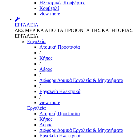
Ηλεκτρικές Κουβέρτες
Κουβερλί
view more
ΕΡΓΑΛΕΙΑ
ΔΕΣ ΜΕΡΙΚΑ ΑΠΌ ΤΑ ΠΡΟΪΌΝΤΑ ΤΗΣ ΚΑΤΗΓΟΡΙΑΣ
ΕΡΓΑΛΕΙΑ
Εργαλεία
Aτομική Προστασία
/
Kήπος
/
Αέρας
/
Διάφορα Δομικά Εργαλεία & Μηχανήματα
/
Εργαλεία Ηλεκτρικά
/
view more
Εργαλεία
Aτομική Προστασία
Kήπος
Αέρας
Διάφορα Δομικά Εργαλεία & Μηχανήματα
Εργαλεία Ηλεκτρικά