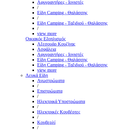
Αφυγραντήρες - Ιονιστές
/
Είδη Camping - Θαλάσσης
/
Είδη Camping - Ταξιδιού - Θαλάσσης
/
view more
Οικιακός Εξοπλισμός
Αξεσουάρ Κουζίνας
Ασφάλεια
Αφυγραντήρες - Ιονιστές
Είδη Camping - Θαλάσσης
Είδη Camping - Ταξιδιού - Θαλάσσης
view more
Λευκά Είδη
Ανωστρώματα
/
Επιστρώματα
/
Ηλεκτρικά Υποστρώματα
/
Ηλεκτρικές Κουβέρτες
/
Κουβερλί
/