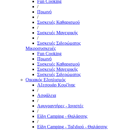
Fun Cooking
/
Πρωινό
/
Συσκευές Καθαρισμού
/
Συσκευές Μαγειρικής
/
Συσκευές Σιδερώματος
Μικροσυσκευές
Fun Cooking
Πρωινό
Συσκευές Καθαρισμού
Συσκευές Μαγειρικής
Συσκευές Σιδερώματος
Οικιακός Εξοπλισμός
Αξεσουάρ Κουζίνας
/
Ασφάλεια
/
Αφυγραντήρες - Ιονιστές
/
Είδη Camping - Θαλάσσης
/
Είδη Camping - Ταξιδιού - Θαλάσσης