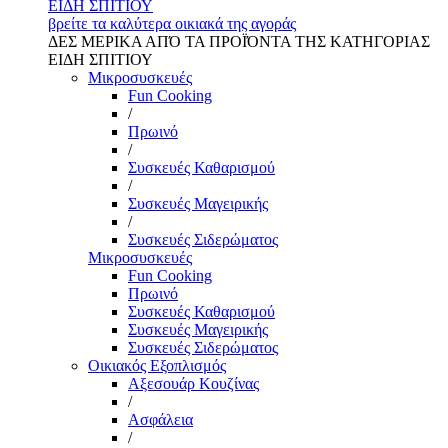
ΕΙΔΗ ΣΠΙΤΙΟΥ
βρείτε τα καλύτερα οικιακά της αγοράς
ΔΕΣ ΜΕΡΙΚΑ ΑΠΌ ΤΑ ΠΡΟΪΌΝΤΑ ΤΗΣ ΚΑΤΗΓΟΡΙΑΣ
ΕΙΔΗ ΣΠΙΤΙΟΥ
Μικροσυσκευές
Fun Cooking
/
Πρωινό
/
Συσκευές Καθαρισμού
/
Συσκευές Μαγειρικής
/
Συσκευές Σιδερώματος
Μικροσυσκευές
Fun Cooking
Πρωινό
Συσκευές Καθαρισμού
Συσκευές Μαγειρικής
Συσκευές Σιδερώματος
Οικιακός Εξοπλισμός
Αξεσουάρ Κουζίνας
/
Ασφάλεια
/