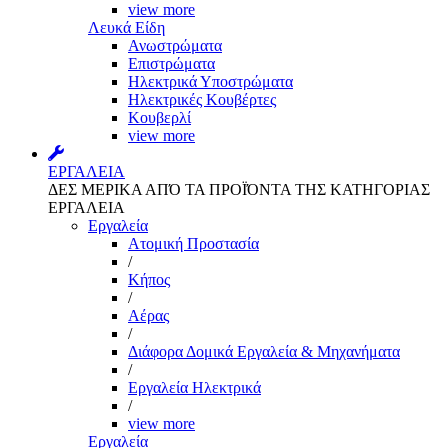
view more
Λευκά Είδη
Ανωστρώματα
Επιστρώματα
Ηλεκτρικά Υποστρώματα
Ηλεκτρικές Κουβέρτες
Κουβερλί
view more
ΕΡΓΑΛΕΙΑ
ΔΕΣ ΜΕΡΙΚΑ ΑΠΌ ΤΑ ΠΡΟΪΌΝΤΑ ΤΗΣ ΚΑΤΗΓΟΡΙΑΣ
ΕΡΓΑΛΕΙΑ
Εργαλεία
Aτομική Προστασία
/
Kήπος
/
Αέρας
/
Διάφορα Δομικά Εργαλεία & Μηχανήματα
/
Εργαλεία Ηλεκτρικά
/
view more
Εργαλεία