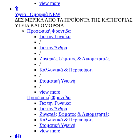
view more
Υγεία - Ομορφιά
NEW
ΔΕΣ ΜΕΡΙΚΑ ΑΠΌ ΤΑ ΠΡΟΪΌΝΤΑ ΤΗΣ ΚΑΤΗΓΟΡΙΑΣ
ΥΓΕΙΑ ΚΑΙ ΟΜΟΡΦΙΑ
Προσωπική Φροντίδα
Για την Γυναίκα
/
Για τον Άνδρα
/
Ζυγαριές Σώματος & Λιπομετρητές
/
Καλλυντικά & Περιποίηση
/
Στοματική Υγιεινή
/
view more
Προσωπική Φροντίδα
Για την Γυναίκα
Για τον Άνδρα
Ζυγαριές Σώματος & Λιπομετρητές
Καλλυντικά & Περιποίηση
Στοματική Υγιεινή
view more