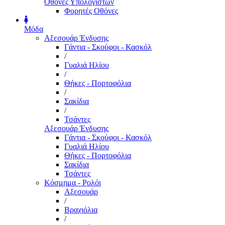
Οθόνες Υπολογιστών
Φορητές Οθόνες
Μόδα
Αξεσουάρ Ένδυσης
Γάντια - Σκούφοι - Κασκόλ
/
Γυαλιά Ηλίου
/
Θήκες - Πορτοφόλια
/
Σακίδια
/
Τσάντες
Αξεσουάρ Ένδυσης
Γάντια - Σκούφοι - Κασκόλ
Γυαλιά Ηλίου
Θήκες - Πορτοφόλια
Σακίδια
Τσάντες
Κόσμημα - Ρολόι
Αξεσουάρ
/
Βραχιόλια
/