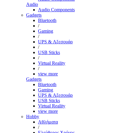
Audio
Audio Components
Gadgets
Bluetooth
/
Gaming
/
UPS & Αξεσουάρ
/
USB Sticks
/
Virtual Reality
/
view more
Gadgets
Bluetooth
Gaming
UPS & Αξεσουάρ
USB Sticks
Virtual Reality
view more
Hobby
Αθλήματα
/
Ελεύθερος Χρόνος