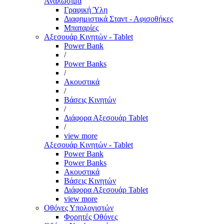
Αναλώσιμα
Γραφική Ύλη
Διαφημιστικά Σταντ - Αφισοθήκες
Μπαταρίες
Αξεσουάρ Κινητών - Tablet
Power Bank
/
Power Banks
/
Ακουστικά
/
Βάσεις Κινητών
/
Διάφορα Αξεσουάρ Tablet
/
view more
Αξεσουάρ Κινητών - Tablet
Power Bank
Power Banks
Ακουστικά
Βάσεις Κινητών
Διάφορα Αξεσουάρ Tablet
view more
Οθόνες Υπολογιστών
Φορητές Οθόνες