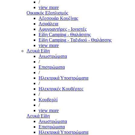
/
view more
Οικιακός Εξοπλισμός
Αξεσουάρ Κουζίνας
Ασφάλεια
Αφυγραντήρες - Ιονιστές
Είδη Camping - Θαλάσσης
Είδη Camping - Ταξιδιού - Θαλάσσης
view more
Λευκά Είδη
Ανωστρώματα
/
Επιστρώματα
/
Ηλεκτρικά Υποστρώματα
/
Ηλεκτρικές Κουβέρτες
/
Κουβερλί
/
view more
Λευκά Είδη
Ανωστρώματα
Επιστρώματα
Ηλεκτρικά Υποστρώματα