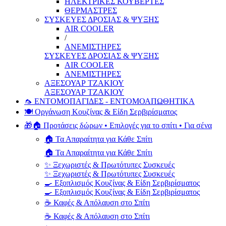
ΗΛΕΚΤΡΙΚΕΣ ΚΟΥΒΕΡΤΕΣ
ΘΕΡΜΑΣΤΡΕΣ
ΣΥΣΚΕΥΕΣ ΔΡΟΣΙΑΣ & ΨΥΞΗΣ
AIR COOLER
/
ΑΝΕΜΙΣΤΗΡΕΣ
ΣΥΣΚΕΥΕΣ ΔΡΟΣΙΑΣ & ΨΥΞΗΣ
AIR COOLER
ΑΝΕΜΙΣΤΗΡΕΣ
ΑΞΕΣΟΥΑΡ ΤΖΑΚΙΟΥ
ΑΞΕΣΟΥΑΡ ΤΖΑΚΙΟΥ
🦟 ΕΝΤΟΜΟΠΑΓΙΔΕΣ - ΕΝΤΟΜΟΑΠΩΘΗΤΙΚΑ
🍽️ Οργάνωση Κουζίνας & Είδη Σερβιρίσματος
🎁🏠 Προτάσεις δώρων • Επιλογές για το σπίτι • Για σένα
🏠 Τα Απαραίτητα για Κάθε Σπίτι
🏠 Τα Απαραίτητα για Κάθε Σπίτι
✨ Ξεχωριστές & Πρωτότυπες Συσκευές
✨ Ξεχωριστές & Πρωτότυπες Συσκευές
🍳 Εξοπλισμός Κουζίνας & Είδη Σερβιρίσματος
🍳 Εξοπλισμός Κουζίνας & Είδη Σερβιρίσματος
☕ Καφές & Απόλαυση στο Σπίτι
☕ Καφές & Απόλαυση στο Σπίτι