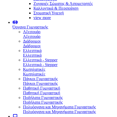
Ζυγαριές Σώματος & Λιπομετρητές
Καλλυντικά & Περιποίηση
Στοματική Υγιεινή
view more
Όργανα Γυμναστικής
Αξεσουάρ
Αξεσουάρ
Διάδρομοι
Διάδρομοι
Ελλειπτικά
Ελλειπτικά
Ελλειπτικά - Stepper
Ελλειπτικά - Stepper
Κωπηλατικές
Κωπηλατικές
Πάγκοι Γυμναστικής
Πάγκοι Γυμναστικής
Παθητική Γυμναστική
Παθητική Γυμναστική
Ποδήλατα Γυμναστικής
Ποδήλατα Γυμναστικής
Πολυόργανα και Μηχανήματα Γυμναστικής
Πολυόργανα και Μηχανήματα Γυμναστικής