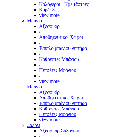
Καλόγεροι - Κρεμάστρες
Καρέκλες
view more
Μπάνιο
Αξεσουάρ
/
Αποθηκευτικοί Χώροι
/
Έπιπλο μπάνιου νιπτήρα
/
Καθρέπτες Μπάνιου
/
Πετσέτες Μπάνιου
/
view more
Μπάνιο
Αξεσουάρ
Αποθηκευτικοί Χώροι
Έπιπλο μπάνιου νιπτήρα
Καθρέπτες Μπάνιου
Πετσέτες Μπάνιου
view more
Σαλόνι
Αξεσουάρ Σαλονιού
/