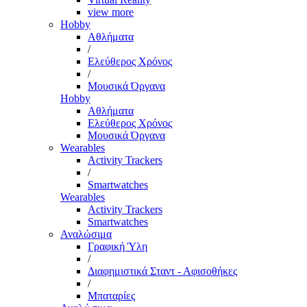
view more
Hobby
Αθλήματα
/
Ελεύθερος Χρόνος
/
Μουσικά Όργανα
Hobby
Αθλήματα
Ελεύθερος Χρόνος
Μουσικά Όργανα
Wearables
Activity Trackers
/
Smartwatches
Wearables
Activity Trackers
Smartwatches
Αναλώσιμα
Γραφική Ύλη
/
Διαφημιστικά Σταντ - Αφισοθήκες
/
Μπαταρίες