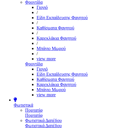
Φροντίδα
Γιογιό
/
Είδη Εκπαίδευσης Φαγητού
/
Καθίσματα Φαγητού
/
Καρεκλάκια Φαγητού
/
Μπάνιο Μωρού
/
view more
Φροντίδα
Γιογιό
Είδη Εκπαίδευσης Φαγητού
Καθίσματα Φαγητού
Καρεκλάκια Φαγητού
Μπάνιο Μωρού
view more
Φωτιστικά
Πορτατίφ
Πορτατίφ
Φωτιστικά Δαπέδου
Φωτιστικά Δαπέδου