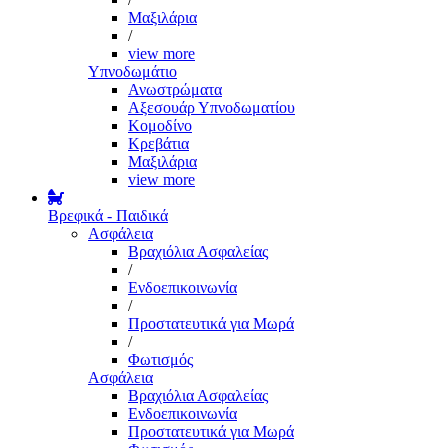
Μαξιλάρια
/
view more
Υπνοδωμάτιο
Ανωστρώματα
Αξεσουάρ Υπνοδωματίου
Κομοδίνο
Κρεβάτια
Μαξιλάρια
view more
Βρεφικά - Παιδικά
Ασφάλεια
Βραχιόλια Ασφαλείας
/
Ενδοεπικοινωνία
/
Προστατευτικά για Μωρά
/
Φωτισμός
Ασφάλεια
Βραχιόλια Ασφαλείας
Ενδοεπικοινωνία
Προστατευτικά για Μωρά