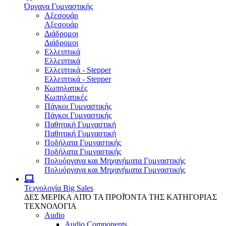
Όργανα Γυμναστικής
Αξεσουάρ
Αξεσουάρ
Διάδρομοι
Διάδρομοι
Ελλειπτικά
Ελλειπτικά
Ελλειπτικά - Stepper
Ελλειπτικά - Stepper
Κωπηλατικές
Κωπηλατικές
Πάγκοι Γυμναστικής
Πάγκοι Γυμναστικής
Παθητική Γυμναστική
Παθητική Γυμναστική
Ποδήλατα Γυμναστικής
Ποδήλατα Γυμναστικής
Πολυόργανα και Μηχανήματα Γυμναστικής
Πολυόργανα και Μηχανήματα Γυμναστικής
Τεχνολογία
Big Sales
ΔΕΣ ΜΕΡΙΚΑ ΑΠΌ ΤΑ ΠΡΟΪΌΝΤΑ ΤΗΣ ΚΑΤΗΓΟΡΙΑΣ
ΤΕΧΝΟΛΟΓΙΑ
Audio
Audio Components