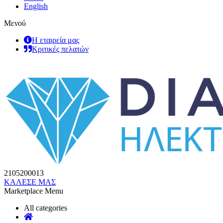
English
Μενού
Η εταιρεία μας
Κριτικές πελατών
2105200013
ΚΑΛΕΣΕ ΜΑΣ
Marketplace Menu
All categories