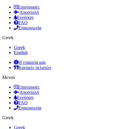
Επιστροφές
Αποστολή
Εγγύηση
FAQ
Επικοινωνία
Greek
Greek
English
Η εταιρεία μας
Κριτικές πελατών
Μενού
Επιστροφές
Αποστολή
Εγγύηση
FAQ
Επικοινωνία
Greek
Greek