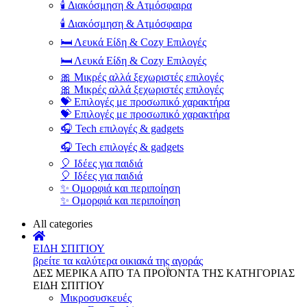
🕯️ Διακόσμηση & Ατμόσφαιρα
🕯️ Διακόσμηση & Ατμόσφαιρα
🛏️ Λευκά Είδη & Cozy Επιλογές
🛏️ Λευκά Είδη & Cozy Επιλογές
🎀 Μικρές αλλά ξεχωριστές επιλογές
🎀 Μικρές αλλά ξεχωριστές επιλογές
💝 Επιλογές με προσωπικό χαρακτήρα
💝 Επιλογές με προσωπικό χαρακτήρα
🎧 Tech επιλογές & gadgets
🎧 Tech επιλογές & gadgets
🎈 Ιδέες για παιδιά
🎈 Ιδέες για παιδιά
✨ Ομορφιά και περιποίηση
✨ Ομορφιά και περιποίηση
All categories
ΕΙΔΗ ΣΠΙΤΙΟΥ
βρείτε τα καλύτερα οικιακά της αγοράς
ΔΕΣ ΜΕΡΙΚΑ ΑΠΌ ΤΑ ΠΡΟΪΌΝΤΑ ΤΗΣ ΚΑΤΗΓΟΡΙΑΣ
ΕΙΔΗ ΣΠΙΤΙΟΥ
Μικροσυσκευές