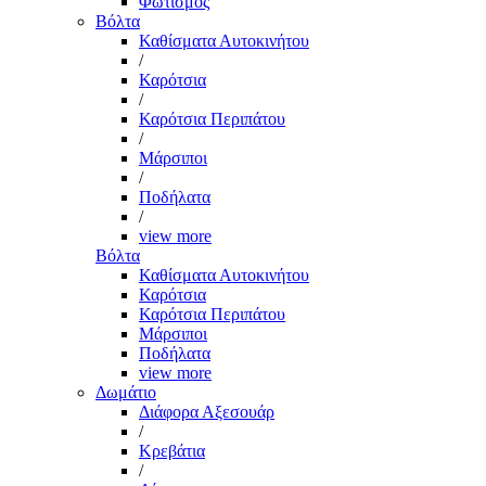
Φωτισμός
Βόλτα
Καθίσματα Αυτοκινήτου
/
Καρότσια
/
Καρότσια Περιπάτου
/
Μάρσιποι
/
Ποδήλατα
/
view more
Βόλτα
Καθίσματα Αυτοκινήτου
Καρότσια
Καρότσια Περιπάτου
Μάρσιποι
Ποδήλατα
view more
Δωμάτιο
Διάφορα Αξεσουάρ
/
Κρεβάτια
/