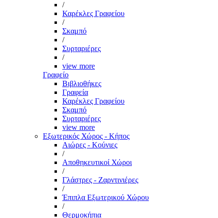
/
Καρέκλες Γραφείου
/
Σκαμπό
/
Συρταριέρες
/
view more
Γραφείο
Βιβλιοθήκες
Γραφεία
Καρέκλες Γραφείου
Σκαμπό
Συρταριέρες
view more
Εξωτερικός Χώρος - Κήπος
Αιώρες - Κούνιες
/
Αποθηκευτικοί Χώροι
/
Γλάστρες - Ζαρντινιέρες
/
Έπιπλα Εξωτερικού Χώρου
/
Θερμοκήπια