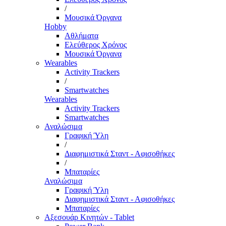
/
Μουσικά Όργανα
Hobby
Αθλήματα
Ελεύθερος Χρόνος
Μουσικά Όργανα
Wearables
Activity Trackers
/
Smartwatches
Wearables
Activity Trackers
Smartwatches
Αναλώσιμα
Γραφική Ύλη
/
Διαφημιστικά Σταντ - Αφισοθήκες
/
Μπαταρίες
Αναλώσιμα
Γραφική Ύλη
Διαφημιστικά Σταντ - Αφισοθήκες
Μπαταρίες
Αξεσουάρ Κινητών - Tablet