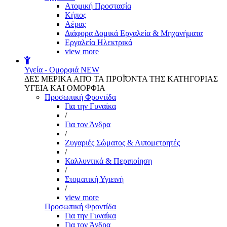
Aτομική Προστασία
Kήπος
Αέρας
Διάφορα Δομικά Εργαλεία & Μηχανήματα
Εργαλεία Ηλεκτρικά
view more
Υγεία - Ομορφιά
NEW
ΔΕΣ ΜΕΡΙΚΑ ΑΠΌ ΤΑ ΠΡΟΪΌΝΤΑ ΤΗΣ ΚΑΤΗΓΟΡΙΑΣ
ΥΓΕΙΑ ΚΑΙ ΟΜΟΡΦΙΑ
Προσωπική Φροντίδα
Για την Γυναίκα
/
Για τον Άνδρα
/
Ζυγαριές Σώματος & Λιπομετρητές
/
Καλλυντικά & Περιποίηση
/
Στοματική Υγιεινή
/
view more
Προσωπική Φροντίδα
Για την Γυναίκα
Για τον Άνδρα