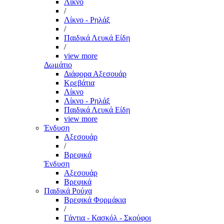
Λίκνο
/
Λίκνο - Ρηλάξ
/
Παιδικά Λευκά Είδη
/
view more
Δωμάτιο
Διάφορα Αξεσουάρ
Κρεβάτια
Λίκνο
Λίκνο - Ρηλάξ
Παιδικά Λευκά Είδη
view more
Ένδυση
Αξεσουάρ
/
Βρεφικά
Ένδυση
Αξεσουάρ
Βρεφικά
Παιδικά Ρούχα
Βρεφικά Φορμάκια
/
Γάντια - Κασκόλ - Σκούφοι