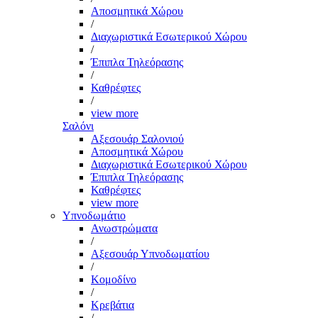
Αποσμητικά Χώρου
/
Διαχωριστικά Εσωτερικού Χώρου
/
Έπιπλα Τηλεόρασης
/
Καθρέφτες
/
view more
Σαλόνι
Αξεσουάρ Σαλονιού
Αποσμητικά Χώρου
Διαχωριστικά Εσωτερικού Χώρου
Έπιπλα Τηλεόρασης
Καθρέφτες
view more
Υπνοδωμάτιο
Ανωστρώματα
/
Αξεσουάρ Υπνοδωματίου
/
Κομοδίνο
/
Κρεβάτια
/