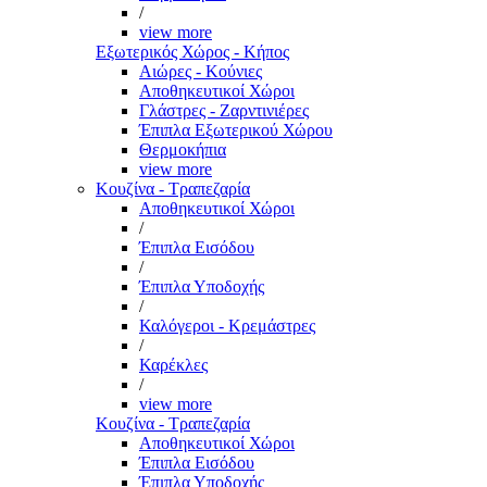
/
view more
Εξωτερικός Χώρος - Κήπος
Αιώρες - Κούνιες
Αποθηκευτικοί Χώροι
Γλάστρες - Ζαρντινιέρες
Έπιπλα Εξωτερικού Χώρου
Θερμοκήπια
view more
Κουζίνα - Τραπεζαρία
Αποθηκευτικοί Χώροι
/
Έπιπλα Εισόδου
/
Έπιπλα Υποδοχής
/
Καλόγεροι - Κρεμάστρες
/
Καρέκλες
/
view more
Κουζίνα - Τραπεζαρία
Αποθηκευτικοί Χώροι
Έπιπλα Εισόδου
Έπιπλα Υποδοχής