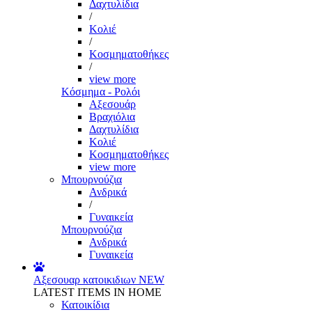
Δαχτυλίδια
/
Κολιέ
/
Κοσμηματοθήκες
/
view more
Κόσμημα - Ρολόι
Αξεσουάρ
Βραχιόλια
Δαχτυλίδια
Κολιέ
Κοσμηματοθήκες
view more
Μπουρνούζια
Ανδρικά
/
Γυναικεία
Μπουρνούζια
Ανδρικά
Γυναικεία
Αξεσουαρ κατοικιδιων
NEW
LATEST ITEMS IN HOME
Κατοικίδια