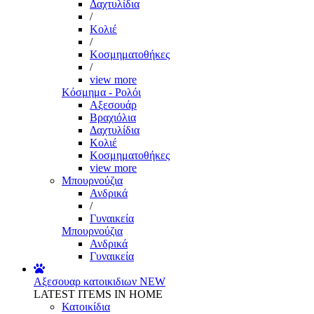
Δαχτυλίδια
/
Κολιέ
/
Κοσμηματοθήκες
/
view more
Κόσμημα - Ρολόι
Αξεσουάρ
Βραχιόλια
Δαχτυλίδια
Κολιέ
Κοσμηματοθήκες
view more
Μπουρνούζια
Ανδρικά
/
Γυναικεία
Μπουρνούζια
Ανδρικά
Γυναικεία
Αξεσουαρ κατοικιδιων
NEW
LATEST ITEMS IN HOME
Κατοικίδια