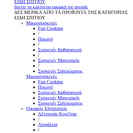
ΕΙΔΗ ΣΠΙΤΙΟΥ
βρείτε τα καλύτερα οικιακά της αγοράς
ΔΕΣ ΜΕΡΙΚΑ ΑΠΌ ΤΑ ΠΡΟΪΌΝΤΑ ΤΗΣ ΚΑΤΗΓΟΡΙΑΣ
ΕΙΔΗ ΣΠΙΤΙΟΥ
Μικροσυσκευές
Fun Cooking
/
Πρωινό
/
Συσκευές Καθαρισμού
/
Συσκευές Μαγειρικής
/
Συσκευές Σιδερώματος
Μικροσυσκευές
Fun Cooking
Πρωινό
Συσκευές Καθαρισμού
Συσκευές Μαγειρικής
Συσκευές Σιδερώματος
Οικιακός Εξοπλισμός
Αξεσουάρ Κουζίνας
/
Ασφάλεια
/