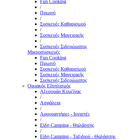
Fun Cooking
/
Πρωινό
/
Συσκευές Καθαρισμού
/
Συσκευές Μαγειρικής
/
Συσκευές Σιδερώματος
Μικροσυσκευές
Fun Cooking
Πρωινό
Συσκευές Καθαρισμού
Συσκευές Μαγειρικής
Συσκευές Σιδερώματος
Οικιακός Εξοπλισμός
Αξεσουάρ Κουζίνας
/
Ασφάλεια
/
Αφυγραντήρες - Ιονιστές
/
Είδη Camping - Θαλάσσης
/
Είδη Camping - Ταξιδιού - Θαλάσσης