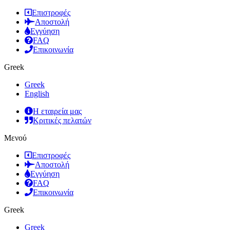
Επιστροφές
Αποστολή
Εγγύηση
FAQ
Επικοινωνία
Greek
Greek
English
Η εταιρεία μας
Κριτικές πελατών
Μενού
Επιστροφές
Αποστολή
Εγγύηση
FAQ
Επικοινωνία
Greek
Greek