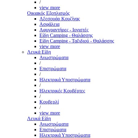
/
view more
Οικιακός Εξοπλισμός
Αξεσουάρ Κουζίνας
Ασφάλεια
Αφυγραντήρες - Ιονιστές
Είδη Camping - Θαλάσσης
Είδη Camping - Ταξιδιού - Θαλάσσης
view more
Λευκά Είδη
Ανωστρώματα
/
Επιστρώματα
/
Ηλεκτρικά Υποστρώματα
/
Ηλεκτρικές Κουβέρτες
/
Κουβερλί
/
view more
Λευκά Είδη
Ανωστρώματα
Επιστρώματα
Ηλεκτρικά Υποστρώματα