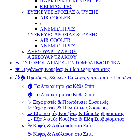
ΗΛΕΚΤΡΙΚΕΣ ΚΟΥΒΕΡΤΕΣ
ΘΕΡΜΑΣΤΡΕΣ
ΣΥΣΚΕΥΕΣ ΔΡΟΣΙΑΣ & ΨΥΞΗΣ
AIR COOLER
/
ΑΝΕΜΙΣΤΗΡΕΣ
ΣΥΣΚΕΥΕΣ ΔΡΟΣΙΑΣ & ΨΥΞΗΣ
AIR COOLER
ΑΝΕΜΙΣΤΗΡΕΣ
ΑΞΕΣΟΥΑΡ ΤΖΑΚΙΟΥ
ΑΞΕΣΟΥΑΡ ΤΖΑΚΙΟΥ
🦟 ΕΝΤΟΜΟΠΑΓΙΔΕΣ - ΕΝΤΟΜΟΑΠΩΘΗΤΙΚΑ
🍽️ Οργάνωση Κουζίνας & Είδη Σερβιρίσματος
🎁🏠 Προτάσεις δώρων • Επιλογές για το σπίτι • Για σένα
🏠 Τα Απαραίτητα για Κάθε Σπίτι
🏠 Τα Απαραίτητα για Κάθε Σπίτι
✨ Ξεχωριστές & Πρωτότυπες Συσκευές
✨ Ξεχωριστές & Πρωτότυπες Συσκευές
🍳 Εξοπλισμός Κουζίνας & Είδη Σερβιρίσματος
🍳 Εξοπλισμός Κουζίνας & Είδη Σερβιρίσματος
☕ Καφές & Απόλαυση στο Σπίτι
☕ Καφές & Απόλαυση στο Σπίτι