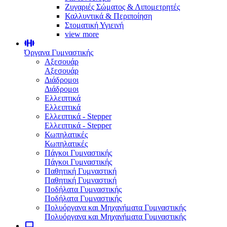
Ζυγαριές Σώματος & Λιπομετρητές
Καλλυντικά & Περιποίηση
Στοματική Υγιεινή
view more
Όργανα Γυμναστικής
Αξεσουάρ
Αξεσουάρ
Διάδρομοι
Διάδρομοι
Ελλειπτικά
Ελλειπτικά
Ελλειπτικά - Stepper
Ελλειπτικά - Stepper
Κωπηλατικές
Κωπηλατικές
Πάγκοι Γυμναστικής
Πάγκοι Γυμναστικής
Παθητική Γυμναστική
Παθητική Γυμναστική
Ποδήλατα Γυμναστικής
Ποδήλατα Γυμναστικής
Πολυόργανα και Μηχανήματα Γυμναστικής
Πολυόργανα και Μηχανήματα Γυμναστικής