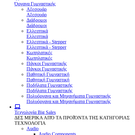
Όργανα Γυμναστικής
Αξεσουάρ
Αξεσουάρ
Διάδρομοι
Διάδρομοι
Ελλειπτικά
Ελλειπτικά
Ελλειπτικά - Stepper
Ελλειπτικά - Stepper
Κωπηλατικές
Κωπηλατικές
Πάγκοι Γυμναστικής
Πάγκοι Γυμναστικής
Παθητική Γυμναστική
Παθητική Γυμναστική
Ποδήλατα Γυμναστικής
Ποδήλατα Γυμναστικής
Πολυόργανα και Μηχανήματα Γυμναστικής
Πολυόργανα και Μηχανήματα Γυμναστικής
Τεχνολογία
Big Sales
ΔΕΣ ΜΕΡΙΚΑ ΑΠΌ ΤΑ ΠΡΟΪΌΝΤΑ ΤΗΣ ΚΑΤΗΓΟΡΙΑΣ
ΤΕΧΝΟΛΟΓΙΑ
Audio
Audio Components