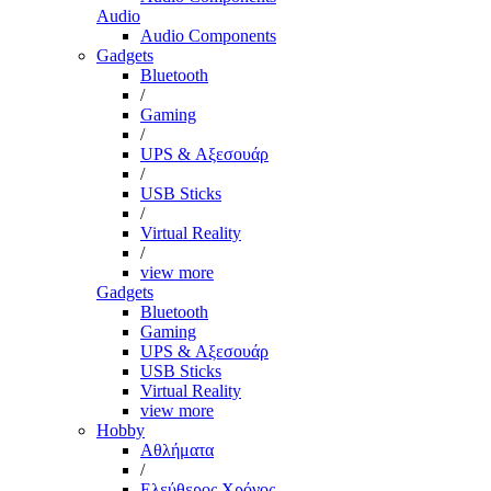
Audio
Audio Components
Gadgets
Bluetooth
/
Gaming
/
UPS & Αξεσουάρ
/
USB Sticks
/
Virtual Reality
/
view more
Gadgets
Bluetooth
Gaming
UPS & Αξεσουάρ
USB Sticks
Virtual Reality
view more
Hobby
Αθλήματα
/
Ελεύθερος Χρόνος