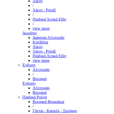
Λίκνο
/
Λίκνο - Ρηλάξ
/
Παιδικά Λευκά Είδη
/
view more
Δωμάτιο
Διάφορα Αξεσουάρ
Κρεβάτια
Λίκνο
Λίκνο - Ρηλάξ
Παιδικά Λευκά Είδη
view more
Ένδυση
Αξεσουάρ
/
Βρεφικά
Ένδυση
Αξεσουάρ
Βρεφικά
Παιδικά Ρούχα
Βρεφικά Φορμάκια
/
Γάντια - Κασκόλ - Σκούφοι