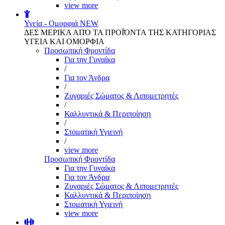
view more
Υγεία - Ομορφιά
NEW
ΔΕΣ ΜΕΡΙΚΑ ΑΠΌ ΤΑ ΠΡΟΪΌΝΤΑ ΤΗΣ ΚΑΤΗΓΟΡΙΑΣ
ΥΓΕΙΑ ΚΑΙ ΟΜΟΡΦΙΑ
Προσωπική Φροντίδα
Για την Γυναίκα
/
Για τον Άνδρα
/
Ζυγαριές Σώματος & Λιπομετρητές
/
Καλλυντικά & Περιποίηση
/
Στοματική Υγιεινή
/
view more
Προσωπική Φροντίδα
Για την Γυναίκα
Για τον Άνδρα
Ζυγαριές Σώματος & Λιπομετρητές
Καλλυντικά & Περιποίηση
Στοματική Υγιεινή
view more