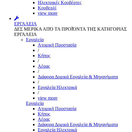
Ηλεκτρικές Κουβέρτες
Κουβερλί
view more
ΕΡΓΑΛΕΙΑ
ΔΕΣ ΜΕΡΙΚΑ ΑΠΌ ΤΑ ΠΡΟΪΌΝΤΑ ΤΗΣ ΚΑΤΗΓΟΡΙΑΣ
ΕΡΓΑΛΕΙΑ
Εργαλεία
Aτομική Προστασία
/
Kήπος
/
Αέρας
/
Διάφορα Δομικά Εργαλεία & Μηχανήματα
/
Εργαλεία Ηλεκτρικά
/
view more
Εργαλεία
Aτομική Προστασία
Kήπος
Αέρας
Διάφορα Δομικά Εργαλεία & Μηχανήματα
Εργαλεία Ηλεκτρικά