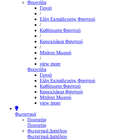
Φροντίδα
Γιογιό
/
Είδη Εκπαίδευσης Φαγητού
/
Καθίσματα Φαγητού
/
Καρεκλάκια Φαγητού
/
Μπάνιο Μωρού
/
view more
Φροντίδα
Γιογιό
Είδη Εκπαίδευσης Φαγητού
Καθίσματα Φαγητού
Καρεκλάκια Φαγητού
Μπάνιο Μωρού
view more
Φωτιστικά
Πορτατίφ
Πορτατίφ
Φωτιστικά Δαπέδου
Φωτιστικά Δαπέδου