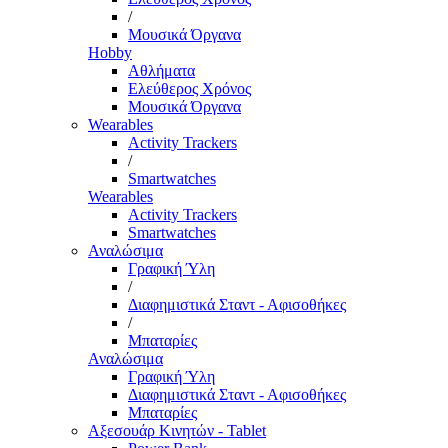
/
Μουσικά Όργανα
Hobby
Αθλήματα
Ελεύθερος Χρόνος
Μουσικά Όργανα
Wearables
Activity Trackers
/
Smartwatches
Wearables
Activity Trackers
Smartwatches
Αναλώσιμα
Γραφική Ύλη
/
Διαφημιστικά Σταντ - Αφισοθήκες
/
Μπαταρίες
Αναλώσιμα
Γραφική Ύλη
Διαφημιστικά Σταντ - Αφισοθήκες
Μπαταρίες
Αξεσουάρ Κινητών - Tablet