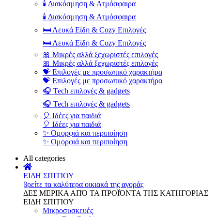
🕯️ Διακόσμηση & Ατμόσφαιρα
🕯️ Διακόσμηση & Ατμόσφαιρα
🛏️ Λευκά Είδη & Cozy Επιλογές
🛏️ Λευκά Είδη & Cozy Επιλογές
🎀 Μικρές αλλά ξεχωριστές επιλογές
🎀 Μικρές αλλά ξεχωριστές επιλογές
💝 Επιλογές με προσωπικό χαρακτήρα
💝 Επιλογές με προσωπικό χαρακτήρα
🎧 Tech επιλογές & gadgets
🎧 Tech επιλογές & gadgets
🎈 Ιδέες για παιδιά
🎈 Ιδέες για παιδιά
✨ Ομορφιά και περιποίηση
✨ Ομορφιά και περιποίηση
All categories
ΕΙΔΗ ΣΠΙΤΙΟΥ
βρείτε τα καλύτερα οικιακά της αγοράς
ΔΕΣ ΜΕΡΙΚΑ ΑΠΌ ΤΑ ΠΡΟΪΌΝΤΑ ΤΗΣ ΚΑΤΗΓΟΡΙΑΣ
ΕΙΔΗ ΣΠΙΤΙΟΥ
Μικροσυσκευές