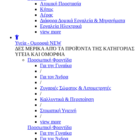
Aτομική Προστασία
Kήπος
Αέρας
Διάφορα Δομικά Εργαλεία & Μηχανήματα
Εργαλεία Ηλεκτρικά
view more
Υγεία - Ομορφιά
NEW
ΔΕΣ ΜΕΡΙΚΑ ΑΠΌ ΤΑ ΠΡΟΪΌΝΤΑ ΤΗΣ ΚΑΤΗΓΟΡΙΑΣ
ΥΓΕΙΑ ΚΑΙ ΟΜΟΡΦΙΑ
Προσωπική Φροντίδα
Για την Γυναίκα
/
Για τον Άνδρα
/
Ζυγαριές Σώματος & Λιπομετρητές
/
Καλλυντικά & Περιποίηση
/
Στοματική Υγιεινή
/
view more
Προσωπική Φροντίδα
Για την Γυναίκα
Για τον Άνδρα