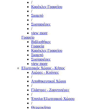
/
Καρέκλες Γραφείου
/
Σκαμπό
/
Συρταριέρες
/
view more
Γραφείο
Βιβλιοθήκες
Γραφεία
Καρέκλες Γραφείου
Σκαμπό
Συρταριέρες
view more
Εξωτερικός Χώρος - Κήπος
Αιώρες - Κούνιες
/
Αποθηκευτικοί Χώροι
/
Γλάστρες - Ζαρντινιέρες
/
Έπιπλα Εξωτερικού Χώρου
/
Θερμοκήπια