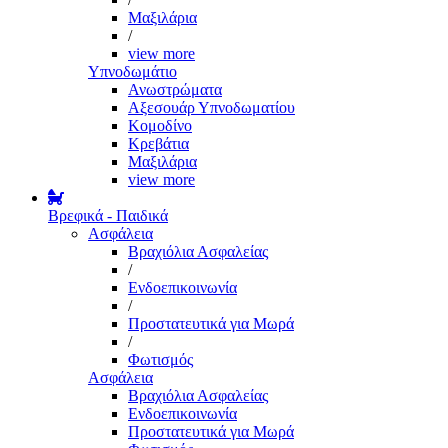
Μαξιλάρια
/
view more
Υπνοδωμάτιο
Ανωστρώματα
Αξεσουάρ Υπνοδωματίου
Κομοδίνο
Κρεβάτια
Μαξιλάρια
view more
Βρεφικά - Παιδικά
Ασφάλεια
Βραχιόλια Ασφαλείας
/
Ενδοεπικοινωνία
/
Προστατευτικά για Μωρά
/
Φωτισμός
Ασφάλεια
Βραχιόλια Ασφαλείας
Ενδοεπικοινωνία
Προστατευτικά για Μωρά