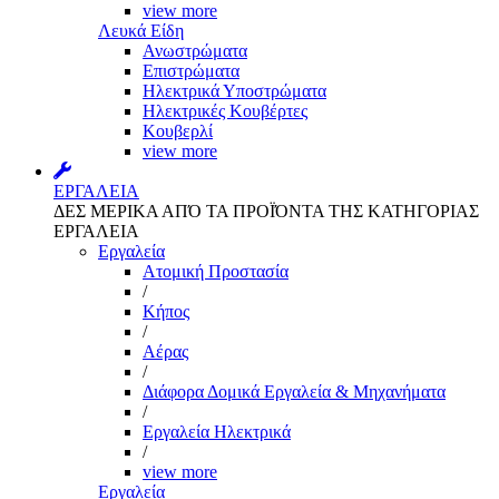
view more
Λευκά Είδη
Ανωστρώματα
Επιστρώματα
Ηλεκτρικά Υποστρώματα
Ηλεκτρικές Κουβέρτες
Κουβερλί
view more
ΕΡΓΑΛΕΙΑ
ΔΕΣ ΜΕΡΙΚΑ ΑΠΌ ΤΑ ΠΡΟΪΌΝΤΑ ΤΗΣ ΚΑΤΗΓΟΡΙΑΣ
ΕΡΓΑΛΕΙΑ
Εργαλεία
Aτομική Προστασία
/
Kήπος
/
Αέρας
/
Διάφορα Δομικά Εργαλεία & Μηχανήματα
/
Εργαλεία Ηλεκτρικά
/
view more
Εργαλεία