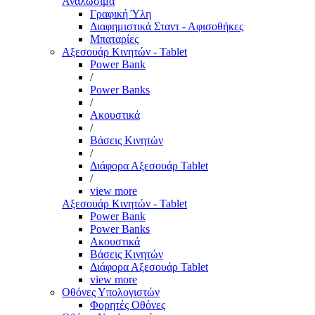
Αναλώσιμα
Γραφική Ύλη
Διαφημιστικά Σταντ - Αφισοθήκες
Μπαταρίες
Αξεσουάρ Κινητών - Tablet
Power Bank
/
Power Banks
/
Ακουστικά
/
Βάσεις Κινητών
/
Διάφορα Αξεσουάρ Tablet
/
view more
Αξεσουάρ Κινητών - Tablet
Power Bank
Power Banks
Ακουστικά
Βάσεις Κινητών
Διάφορα Αξεσουάρ Tablet
view more
Οθόνες Υπολογιστών
Φορητές Οθόνες