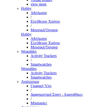
view more
Hobby
Αθλήματα
/
Ελεύθερος Χρόνος
/
Μουσικά Όργανα
Hobby
Αθλήματα
Ελεύθερος Χρόνος
Μουσικά Όργανα
Wearables
Activity Trackers
/
Smartwatches
Wearables
Activity Trackers
Smartwatches
Αναλώσιμα
Γραφική Ύλη
/
Διαφημιστικά Σταντ - Αφισοθήκες
/
Μπαταρίες