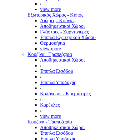
/
view more
Εξωτερικός Χώρος - Κήπος
Αιώρες - Κούνιες
Αποθηκευτικοί Χώροι
Γλάστρες - Ζαρντινιέρες
Έπιπλα Εξωτερικού Χώρου
Θερμοκήπια
view more
Κουζίνα - Τραπεζαρία
Αποθηκευτικοί Χώροι
/
Έπιπλα Εισόδου
/
Έπιπλα Υποδοχής
/
Καλόγεροι - Κρεμάστρες
/
Καρέκλες
/
view more
Κουζίνα - Τραπεζαρία
Αποθηκευτικοί Χώροι
Έπιπλα Εισόδου
Έπιπλα Υποδοχής