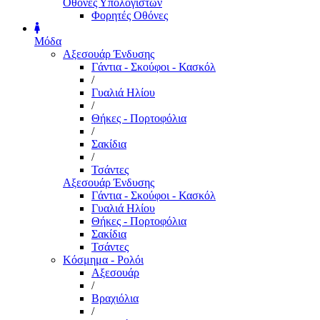
Οθόνες Υπολογιστών
Φορητές Οθόνες
Μόδα
Αξεσουάρ Ένδυσης
Γάντια - Σκούφοι - Κασκόλ
/
Γυαλιά Ηλίου
/
Θήκες - Πορτοφόλια
/
Σακίδια
/
Τσάντες
Αξεσουάρ Ένδυσης
Γάντια - Σκούφοι - Κασκόλ
Γυαλιά Ηλίου
Θήκες - Πορτοφόλια
Σακίδια
Τσάντες
Κόσμημα - Ρολόι
Αξεσουάρ
/
Βραχιόλια
/