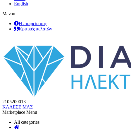
English
Μενού
Η εταιρεία μας
Κριτικές πελατών
2105200013
ΚΑΛΕΣΕ ΜΑΣ
Marketplace Menu
All categories