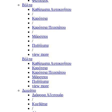
Φωτισμός
Βόλτα
Καθίσματα Αυτοκινήτου
/
Καρότσια
/
Καρότσια Περιπάτου
/
Μάρσιποι
/
Ποδήλατα
/
view more
Βόλτα
Καθίσματα Αυτοκινήτου
Καρότσια
Καρότσια Περιπάτου
Μάρσιποι
Ποδήλατα
view more
Δωμάτιο
Διάφορα Αξεσουάρ
/
Κρεβάτια
/