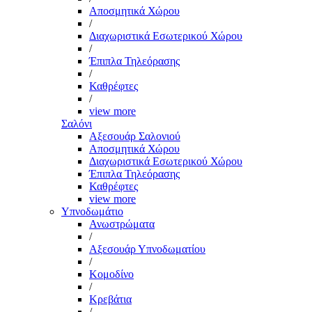
Αποσμητικά Χώρου
/
Διαχωριστικά Εσωτερικού Χώρου
/
Έπιπλα Τηλεόρασης
/
Καθρέφτες
/
view more
Σαλόνι
Αξεσουάρ Σαλονιού
Αποσμητικά Χώρου
Διαχωριστικά Εσωτερικού Χώρου
Έπιπλα Τηλεόρασης
Καθρέφτες
view more
Υπνοδωμάτιο
Ανωστρώματα
/
Αξεσουάρ Υπνοδωματίου
/
Κομοδίνο
/
Κρεβάτια
/