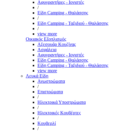
Αφυγραντήρες - Ιονιστές
/
Είδη Camping - Θαλάσσης
/
Είδη Camping - Ταξιδιού - Θαλάσσης
/
view more
Οικιακός Εξοπλισμός
Αξεσουάρ Κουζίνας
Ασφάλεια
Αφυγραντήρες - Ιονιστές
Είδη Camping - Θαλάσσης
Είδη Camping - Ταξιδιού - Θαλάσσης
view more
Λευκά Είδη
Ανωστρώματα
/
Επιστρώματα
/
Ηλεκτρικά Υποστρώματα
/
Ηλεκτρικές Κουβέρτες
/
Κουβερλί
/