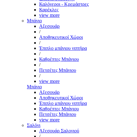
Καλόγεροι - Κρεμάστρες
Καρέκλες
view more
Μπάνιο
Αξεσουάρ
/
Αποθηκευτικοί Χώροι
/
Έπιπλο μπάνιου νιπτήρα
/
Καθρέπτες Μπάνιου
/
Πετσέτες Μπάνιου
/
view more
Μπάνιο
Αξεσουάρ
Αποθηκευτικοί Χώροι
Έπιπλο μπάνιου νιπτήρα
Καθρέπτες Μπάνιου
Πετσέτες Μπάνιου
view more
Σαλόνι
Αξεσουάρ Σαλονιού
/