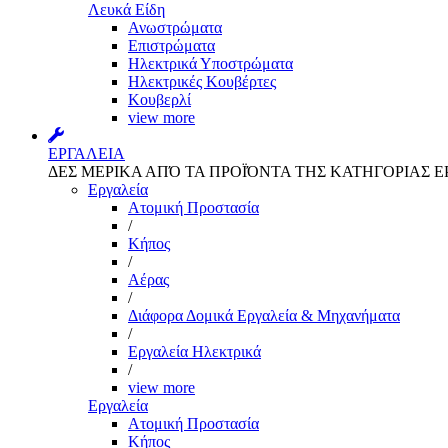
Λευκά Είδη
Ανωστρώματα
Επιστρώματα
Ηλεκτρικά Υποστρώματα
Ηλεκτρικές Κουβέρτες
Κουβερλί
view more
ΕΡΓΑΛΕΙΑ
ΔΕΣ ΜΕΡΙΚΑ ΑΠΌ ΤΑ ΠΡΟΪΌΝΤΑ ΤΗΣ ΚΑΤΗΓΟΡΙΑΣ Ε
Εργαλεία
Aτομική Προστασία
/
Kήπος
/
Αέρας
/
Διάφορα Δομικά Εργαλεία & Μηχανήματα
/
Εργαλεία Ηλεκτρικά
/
view more
Εργαλεία
Aτομική Προστασία
Kήπος