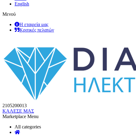
English
Μενού
Η εταιρεία μας
Κριτικές πελατών
2105200013
ΚΑΛΕΣΕ ΜΑΣ
Marketplace Menu
All categories