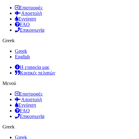
Επιστροφές
Αποστολή
Εγγύηση
FAQ
Επικοινωνία
Greek
Greek
English
Η εταιρεία μας
Κριτικές πελατών
Μενού
Επιστροφές
Αποστολή
Εγγύηση
FAQ
Επικοινωνία
Greek
Greek