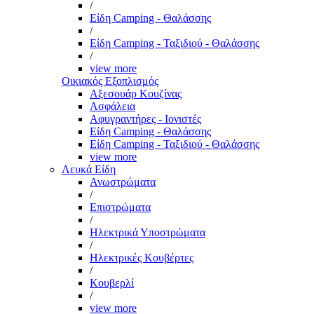
/
Είδη Camping - Θαλάσσης
/
Είδη Camping - Ταξιδιού - Θαλάσσης
/
view more
Οικιακός Εξοπλισμός
Αξεσουάρ Κουζίνας
Ασφάλεια
Αφυγραντήρες - Ιονιστές
Είδη Camping - Θαλάσσης
Είδη Camping - Ταξιδιού - Θαλάσσης
view more
Λευκά Είδη
Ανωστρώματα
/
Επιστρώματα
/
Ηλεκτρικά Υποστρώματα
/
Ηλεκτρικές Κουβέρτες
/
Κουβερλί
/
view more