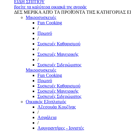
ΕΙΔΗ ΣΠΙΤΙΟΥ
βρείτε τα καλύτερα οικιακά της αγοράς
ΔΕΣ ΜΕΡΙΚΑ ΑΠΌ ΤΑ ΠΡΟΪΌΝΤΑ ΤΗΣ ΚΑΤΗΓΟΡΙΑΣ Ε
Μικροσυσκευές
Fun Cooking
/
Πρωινό
/
Συσκευές Καθαρισμού
/
Συσκευές Μαγειρικής
/
Συσκευές Σιδερώματος
Μικροσυσκευές
Fun Cooking
Πρωινό
Συσκευές Καθαρισμού
Συσκευές Μαγειρικής
Συσκευές Σιδερώματος
Οικιακός Εξοπλισμός
Αξεσουάρ Κουζίνας
/
Ασφάλεια
/
Αφυγραντήρες - Ιονιστές