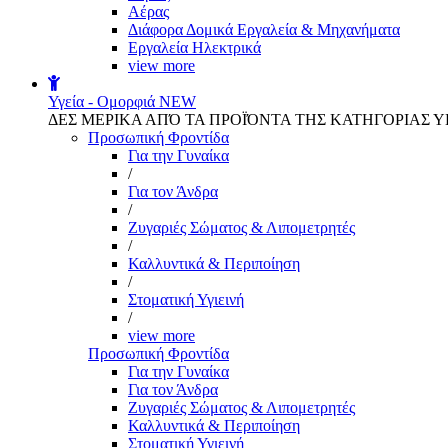
Αέρας
Διάφορα Δομικά Εργαλεία & Μηχανήματα
Εργαλεία Ηλεκτρικά
view more
Υγεία - Ομορφιά
NEW
ΔΕΣ ΜΕΡΙΚΑ ΑΠΌ ΤΑ ΠΡΟΪΌΝΤΑ ΤΗΣ ΚΑΤΗΓΟΡΙΑΣ Υ
Προσωπική Φροντίδα
Για την Γυναίκα
/
Για τον Άνδρα
/
Ζυγαριές Σώματος & Λιπομετρητές
/
Καλλυντικά & Περιποίηση
/
Στοματική Υγιεινή
/
view more
Προσωπική Φροντίδα
Για την Γυναίκα
Για τον Άνδρα
Ζυγαριές Σώματος & Λιπομετρητές
Καλλυντικά & Περιποίηση
Στοματική Υγιεινή