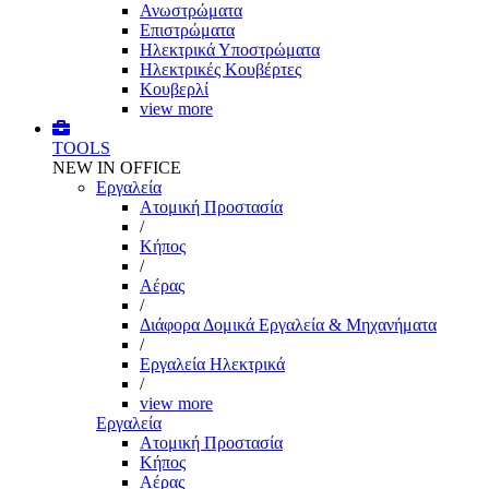
Ανωστρώματα
Επιστρώματα
Ηλεκτρικά Υποστρώματα
Ηλεκτρικές Κουβέρτες
Κουβερλί
view more
TOOLS
NEW IN OFFICE
Εργαλεία
Aτομική Προστασία
/
Kήπος
/
Αέρας
/
Διάφορα Δομικά Εργαλεία & Μηχανήματα
/
Εργαλεία Ηλεκτρικά
/
view more
Εργαλεία
Aτομική Προστασία
Kήπος
Αέρας