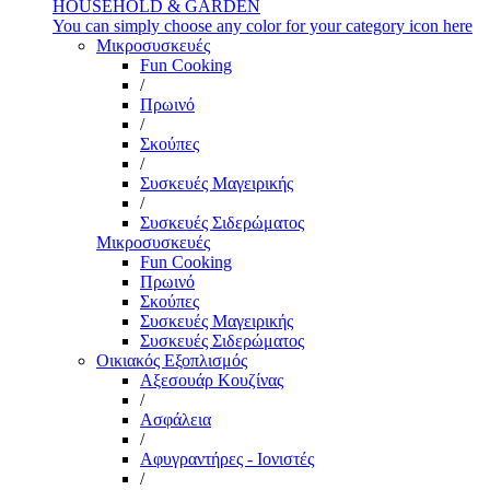
HOUSEHOLD & GARDEN
You can simply choose any color for your category icon here
Μικροσυσκευές
Fun Cooking
/
Πρωινό
/
Σκούπες
/
Συσκευές Μαγειρικής
/
Συσκευές Σιδερώματος
Μικροσυσκευές
Fun Cooking
Πρωινό
Σκούπες
Συσκευές Μαγειρικής
Συσκευές Σιδερώματος
Οικιακός Εξοπλισμός
Αξεσουάρ Κουζίνας
/
Ασφάλεια
/
Αφυγραντήρες - Ιονιστές
/