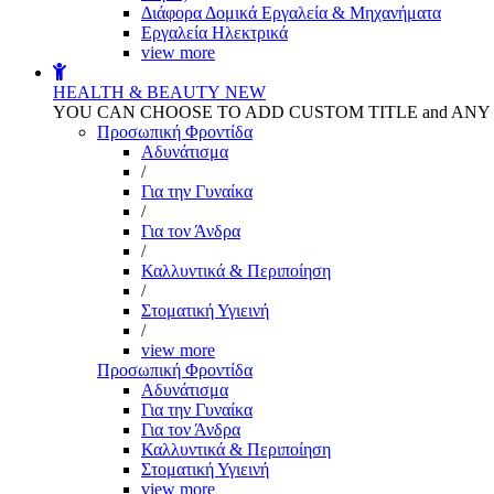
Διάφορα Δομικά Εργαλεία & Μηχανήματα
Εργαλεία Ηλεκτρικά
view more
HEALTH & BEAUTY
NEW
YOU CAN CHOOSE TO ADD CUSTOM TITLE and AN
Προσωπική Φροντίδα
Αδυνάτισμα
/
Για την Γυναίκα
/
Για τον Άνδρα
/
Καλλυντικά & Περιποίηση
/
Στοματική Υγιεινή
/
view more
Προσωπική Φροντίδα
Αδυνάτισμα
Για την Γυναίκα
Για τον Άνδρα
Καλλυντικά & Περιποίηση
Στοματική Υγιεινή
view more