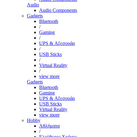
Audio
Audio Components
Gadgets
Bluetooth
/
Gaming
/
UPS & Αξεσουάρ
/
USB Sticks
/
Virtual Reality
/
view more
Gadgets
Bluetooth
Gaming
UPS & Αξεσουάρ
USB Sticks
Virtual Reality
view more
Hobby
Αθλήματα
/
Ελεύθερος Χρόνος