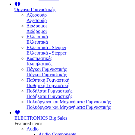
Όργανα Γυμναστικής
Αξεσουάρ
Αξεσουάρ
Διάδρομοι
Διάδρομοι
Ελλειπτικά
Ελλειπτικά
Ελλειπτικά - Stepper
Ελλειπτικά - Stepper
Κωπηλατικές
Κωπηλατικές
Πάγκοι Γυμναστικής
Πάγκοι Γυμναστικής
Παθητική Γυμναστική
Παθητική Γυμναστική
Ποδήλατα Γυμναστικής
Ποδήλατα Γυμναστικής
Πολυόργανα και Μηχανήματα Γυμναστικής
Πολυόργανα και Μηχανήματα Γυμναστικής
ELECTRONICS
Big Sales
Featured items
Audio
Audio Components