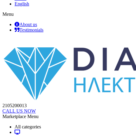
English
Menu
About us
Testimonials
2105200013
CALL US NOW
Marketplace Menu
All categories