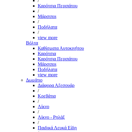
/
Καρότσια Περιπάτου
/
Μάρσιποι
/
Ποδήλατα
/
view more
Βόλτα
Καθίσματα Αυτοκινήτου
Καρότσια
Καρότσια Περιπάτου
Μάρσιποι
Ποδήλατα
view more
Δωμάτιο
Διάφορα Αξεσουάρ
/
Κρεβάτια
/
Λίκνο
/
Λίκνο - Ρηλάξ
/
Παιδικά Λευκά Είδη