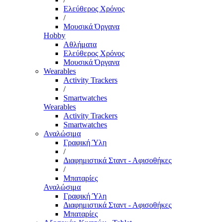
Ελεύθερος Χρόνος
/
Μουσικά Όργανα
Hobby
Αθλήματα
Ελεύθερος Χρόνος
Μουσικά Όργανα
Wearables
Activity Trackers
/
Smartwatches
Wearables
Activity Trackers
Smartwatches
Αναλώσιμα
Γραφική Ύλη
/
Διαφημιστικά Σταντ - Αφισοθήκες
/
Μπαταρίες
Αναλώσιμα
Γραφική Ύλη
Διαφημιστικά Σταντ - Αφισοθήκες
Μπαταρίες