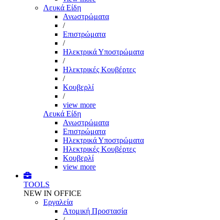
Λευκά Είδη
Ανωστρώματα
/
Επιστρώματα
/
Ηλεκτρικά Υποστρώματα
/
Ηλεκτρικές Κουβέρτες
/
Κουβερλί
/
view more
Λευκά Είδη
Ανωστρώματα
Επιστρώματα
Ηλεκτρικά Υποστρώματα
Ηλεκτρικές Κουβέρτες
Κουβερλί
view more
TOOLS
NEW IN OFFICE
Εργαλεία
Aτομική Προστασία
/