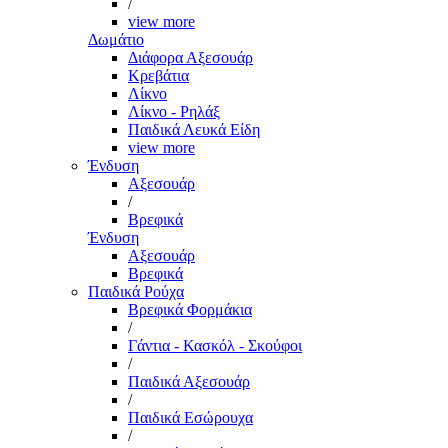
/
view more
Δωμάτιο
Διάφορα Αξεσουάρ
Κρεβάτια
Λίκνο
Λίκνο - Ρηλάξ
Παιδικά Λευκά Είδη
view more
Ένδυση
Αξεσουάρ
/
Βρεφικά
Ένδυση
Αξεσουάρ
Βρεφικά
Παιδικά Ρούχα
Βρεφικά Φορμάκια
/
Γάντια - Κασκόλ - Σκούφοι
/
Παιδικά Αξεσουάρ
/
Παιδικά Εσώρουχα
/