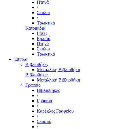
Πτηνά
/
Σκύλοι
/
Τρωκτικά
Κατοικίδια
Γάτες
Ερπετά
Πτηνά
Σκύλοι
Τρωκτικά
Έπιπλα
Βιβλιοθήκες
Μεταλλική Βιβλιοθήκη
Βιβλιοθήκες
Μεταλλική Βιβλιοθήκη
Γραφείο
Βιβλιοθήκες
/
Γραφεία
/
Καρέκλες Γραφείου
/
Σκαμπό
/