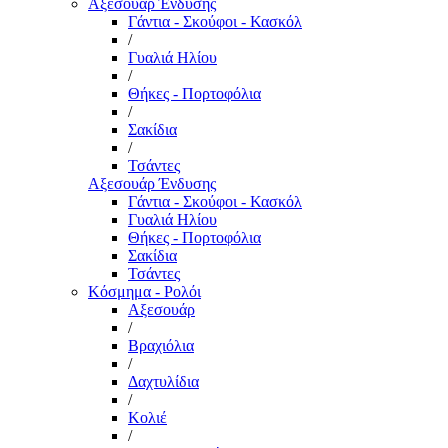
Αξεσουάρ Ένδυσης
Γάντια - Σκούφοι - Κασκόλ
/
Γυαλιά Ηλίου
/
Θήκες - Πορτοφόλια
/
Σακίδια
/
Τσάντες
Αξεσουάρ Ένδυσης
Γάντια - Σκούφοι - Κασκόλ
Γυαλιά Ηλίου
Θήκες - Πορτοφόλια
Σακίδια
Τσάντες
Κόσμημα - Ρολόι
Αξεσουάρ
/
Βραχιόλια
/
Δαχτυλίδια
/
Κολιέ
/