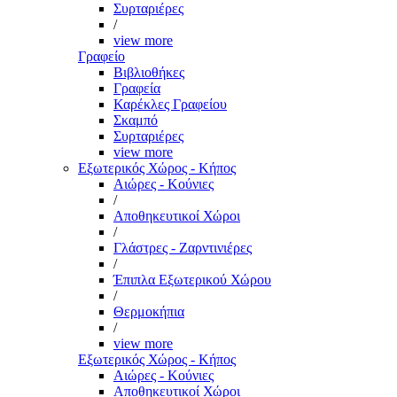
Συρταριέρες
/
view more
Γραφείο
Βιβλιοθήκες
Γραφεία
Καρέκλες Γραφείου
Σκαμπό
Συρταριέρες
view more
Εξωτερικός Χώρος - Κήπος
Αιώρες - Κούνιες
/
Αποθηκευτικοί Χώροι
/
Γλάστρες - Ζαρντινιέρες
/
Έπιπλα Εξωτερικού Χώρου
/
Θερμοκήπια
/
view more
Εξωτερικός Χώρος - Κήπος
Αιώρες - Κούνιες
Αποθηκευτικοί Χώροι