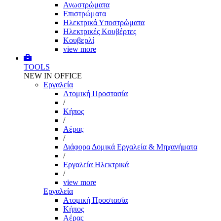
Ανωστρώματα
Επιστρώματα
Ηλεκτρικά Υποστρώματα
Ηλεκτρικές Κουβέρτες
Κουβερλί
view more
TOOLS
NEW IN OFFICE
Εργαλεία
Aτομική Προστασία
/
Kήπος
/
Αέρας
/
Διάφορα Δομικά Εργαλεία & Μηχανήματα
/
Εργαλεία Ηλεκτρικά
/
view more
Εργαλεία
Aτομική Προστασία
Kήπος
Αέρας