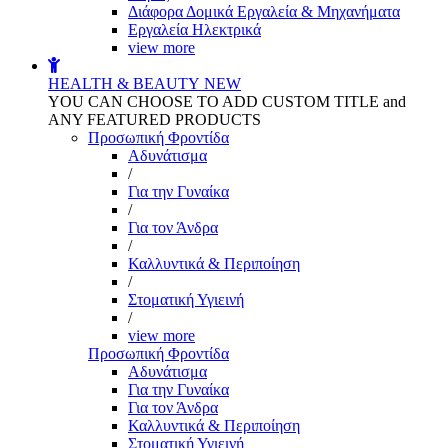
Διάφορα Δομικά Εργαλεία & Μηχανήματα
Εργαλεία Ηλεκτρικά
view more
HEALTH & BEAUTY
NEW
YOU CAN CHOOSE TO ADD CUSTOM TITLE and
ANY FEATURED PRODUCTS
Προσωπική Φροντίδα
Αδυνάτισμα
/
Για την Γυναίκα
/
Για τον Άνδρα
/
Καλλυντικά & Περιποίηση
/
Στοματική Υγιεινή
/
view more
Προσωπική Φροντίδα
Αδυνάτισμα
Για την Γυναίκα
Για τον Άνδρα
Καλλυντικά & Περιποίηση
Στοματική Υγιεινή