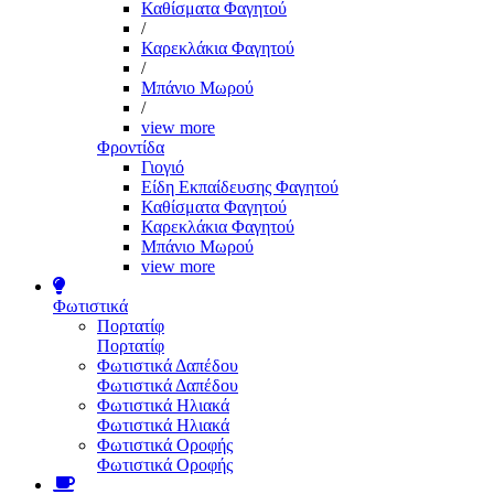
Καθίσματα Φαγητού
/
Καρεκλάκια Φαγητού
/
Μπάνιο Μωρού
/
view more
Φροντίδα
Γιογιό
Είδη Εκπαίδευσης Φαγητού
Καθίσματα Φαγητού
Καρεκλάκια Φαγητού
Μπάνιο Μωρού
view more
Φωτιστικά
Πορτατίφ
Πορτατίφ
Φωτιστικά Δαπέδου
Φωτιστικά Δαπέδου
Φωτιστικά Ηλιακά
Φωτιστικά Ηλιακά
Φωτιστικά Οροφής
Φωτιστικά Οροφής