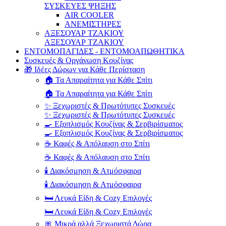
ΣΥΣΚΕΥΕΣ ΨΗΞΗΣ
AIR COOLER
ΑΝΕΜΙΣΤΗΡΕΣ
ΑΞΕΣΟΥΑΡ ΤΖΑΚΙΟΥ
ΑΞΕΣΟΥΑΡ ΤΖΑΚΙΟΥ
ΕΝΤΟΜΟΠΑΓΙΔΕΣ - ΕΝΤΟΜΟΑΠΩΘΗΤΙΚΑ
Συσκευές & Οργάνωση Κουζίνας
🎁 Ιδέες Δώρων για Κάθε Περίσταση
🏠 Τα Απαραίτητα για Κάθε Σπίτι
🏠 Τα Απαραίτητα για Κάθε Σπίτι
✨ Ξεχωριστές & Πρωτότυπες Συσκευές
✨ Ξεχωριστές & Πρωτότυπες Συσκευές
🍳 Εξοπλισμός Κουζίνας & Σερβιρίσματος
🍳 Εξοπλισμός Κουζίνας & Σερβιρίσματος
☕ Καφές & Απόλαυση στο Σπίτι
☕ Καφές & Απόλαυση στο Σπίτι
🕯️ Διακόσμηση & Ατμόσφαιρα
🕯️ Διακόσμηση & Ατμόσφαιρα
🛏️ Λευκά Είδη & Cozy Επιλογές
🛏️ Λευκά Είδη & Cozy Επιλογές
🎀 Μικρά αλλά Ξεχωριστά Δώρα