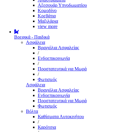
Αξεσουάρ Υπνοδωματίου
Κομοδίνο
Κρεβάτια
Μαξιλάρια
view more
Βρεφικά - Παιδικά
Ασφάλεια
Βραχιόλια Ασφαλείας
/
Ενδοεπικοινωνία
/
Προστατευτικά για Μωρά
/
Φωτισμός
Ασφάλεια
Βραχιόλια Ασφαλείας
Ενδοεπικοινωνία
Προστατευτικά για Μωρά
Φωτισμός
Βόλτα
Καθίσματα Αυτοκινήτου
/
Καρότσια