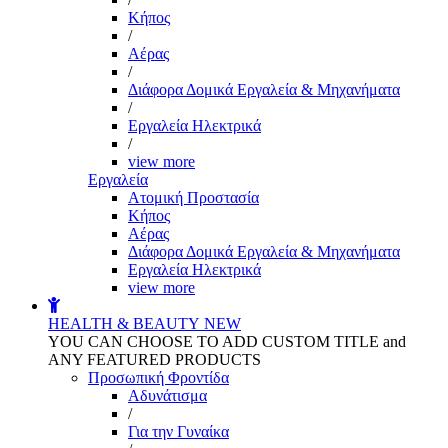
Kήπος
/
Αέρας
/
Διάφορα Δομικά Εργαλεία & Μηχανήματα
/
Εργαλεία Ηλεκτρικά
/
view more
Εργαλεία
Aτομική Προστασία
Kήπος
Αέρας
Διάφορα Δομικά Εργαλεία & Μηχανήματα
Εργαλεία Ηλεκτρικά
view more
HEALTH & BEAUTY
NEW
YOU CAN CHOOSE TO ADD CUSTOM TITLE and
ANY FEATURED PRODUCTS
Προσωπική Φροντίδα
Αδυνάτισμα
/
Για την Γυναίκα