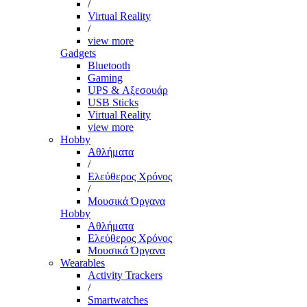
/
Virtual Reality
/
view more
Gadgets
Bluetooth
Gaming
UPS & Αξεσουάρ
USB Sticks
Virtual Reality
view more
Hobby
Αθλήματα
/
Ελεύθερος Χρόνος
/
Μουσικά Όργανα
Hobby
Αθλήματα
Ελεύθερος Χρόνος
Μουσικά Όργανα
Wearables
Activity Trackers
/
Smartwatches