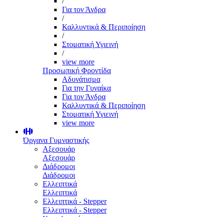
/
Για τον Άνδρα
/
Καλλυντικά & Περιποίηση
/
Στοματική Υγιεινή
/
view more
Προσωπική Φροντίδα
Αδυνάτισμα
Για την Γυναίκα
Για τον Άνδρα
Καλλυντικά & Περιποίηση
Στοματική Υγιεινή
view more
Όργανα Γυμναστικής
Αξεσουάρ
Αξεσουάρ
Διάδρομοι
Διάδρομοι
Ελλειπτικά
Ελλειπτικά
Ελλειπτικά - Stepper
Ελλειπτικά - Stepper