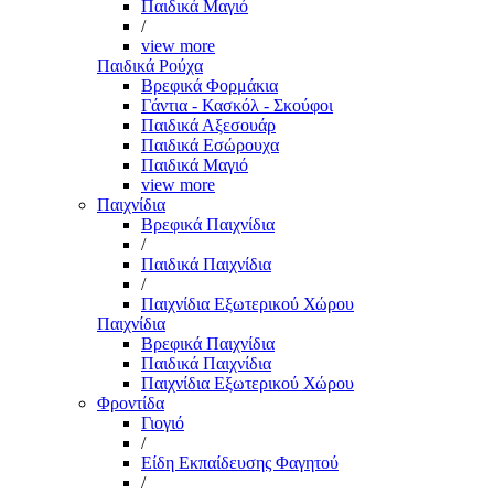
Παιδικά Μαγιό
/
view more
Παιδικά Ρούχα
Βρεφικά Φορμάκια
Γάντια - Κασκόλ - Σκούφοι
Παιδικά Αξεσουάρ
Παιδικά Εσώρουχα
Παιδικά Μαγιό
view more
Παιχνίδια
Βρεφικά Παιχνίδια
/
Παιδικά Παιχνίδια
/
Παιχνίδια Εξωτερικού Χώρου
Παιχνίδια
Βρεφικά Παιχνίδια
Παιδικά Παιχνίδια
Παιχνίδια Εξωτερικού Χώρου
Φροντίδα
Γιογιό
/
Είδη Εκπαίδευσης Φαγητού
/