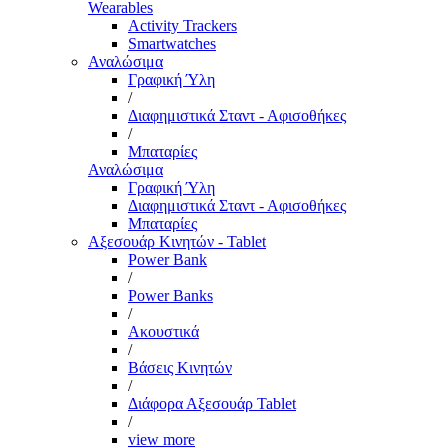
Wearables
Activity Trackers
Smartwatches
Αναλώσιμα
Γραφική Ύλη
/
Διαφημιστικά Σταντ - Αφισοθήκες
/
Μπαταρίες
Αναλώσιμα
Γραφική Ύλη
Διαφημιστικά Σταντ - Αφισοθήκες
Μπαταρίες
Αξεσουάρ Κινητών - Tablet
Power Bank
/
Power Banks
/
Ακουστικά
/
Βάσεις Κινητών
/
Διάφορα Αξεσουάρ Tablet
/
view more