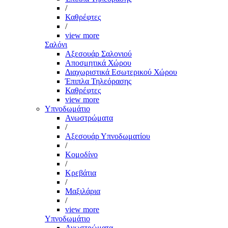
/
Καθρέφτες
/
view more
Σαλόνι
Αξεσουάρ Σαλονιού
Αποσμητικά Χώρου
Διαχωριστικά Εσωτερικού Χώρου
Έπιπλα Τηλεόρασης
Καθρέφτες
view more
Υπνοδωμάτιο
Ανωστρώματα
/
Αξεσουάρ Υπνοδωματίου
/
Κομοδίνο
/
Κρεβάτια
/
Μαξιλάρια
/
view more
Υπνοδωμάτιο
Ανωστρώματα