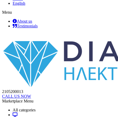
English
Menu
About us
Testimonials
2105200013
CALL US NOW
Marketplace Menu
All categories