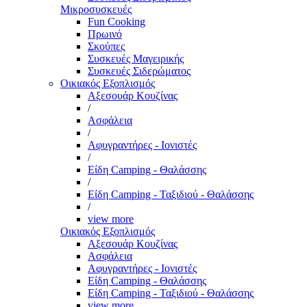
Μικροσυσκευές
Fun Cooking
Πρωινό
Σκούπες
Συσκευές Μαγειρικής
Συσκευές Σιδερώματος
Οικιακός Εξοπλισμός
Αξεσουάρ Κουζίνας
/
Ασφάλεια
/
Αφυγραντήρες - Ιονιστές
/
Είδη Camping - Θαλάσσης
/
Είδη Camping - Ταξιδιού - Θαλάσσης
/
view more
Οικιακός Εξοπλισμός
Αξεσουάρ Κουζίνας
Ασφάλεια
Αφυγραντήρες - Ιονιστές
Είδη Camping - Θαλάσσης
Είδη Camping - Ταξιδιού - Θαλάσσης
view more