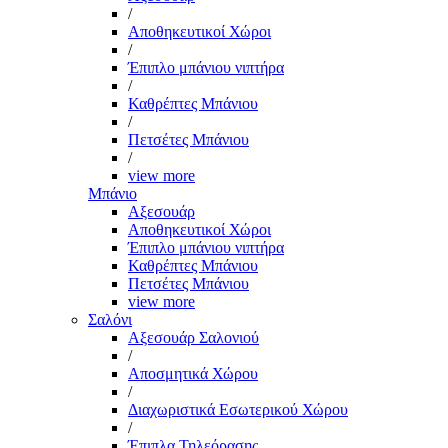
/
Αποθηκευτικοί Χώροι
/
Έπιπλο μπάνιου νιπτήρα
/
Καθρέπτες Μπάνιου
/
Πετσέτες Μπάνιου
/
view more
Μπάνιο
Αξεσουάρ
Αποθηκευτικοί Χώροι
Έπιπλο μπάνιου νιπτήρα
Καθρέπτες Μπάνιου
Πετσέτες Μπάνιου
view more
Σαλόνι
Αξεσουάρ Σαλονιού
/
Αποσμητικά Χώρου
/
Διαχωριστικά Εσωτερικού Χώρου
/
Έπιπλα Τηλεόρασης