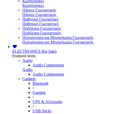
Κωπηλατικές
Κωπηλατικές
Πάγκοι Γυμναστικής
Πάγκοι Γυμναστικής
Παθητική Γυμναστική
Παθητική Γυμναστική
Ποδήλατα Γυμναστικής
Ποδήλατα Γυμναστικής
Πολυόργανα και Μηχανήματα Γυμναστικής
Πολυόργανα και Μηχανήματα Γυμναστικής
ELECTRONICS
Big Sales
Featured items
Audio
Audio Components
Audio
Audio Components
Gadgets
Bluetooth
/
Gaming
/
UPS & Αξεσουάρ
/
USB Sticks