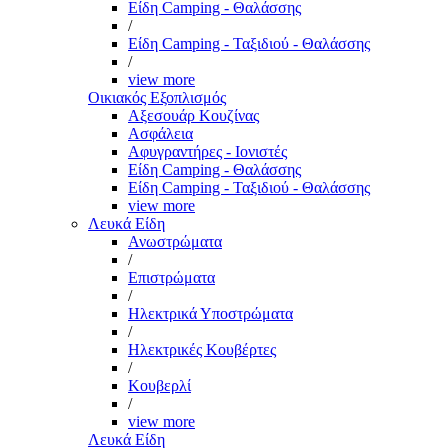
Είδη Camping - Θαλάσσης
/
Είδη Camping - Ταξιδιού - Θαλάσσης
/
view more
Οικιακός Εξοπλισμός
Αξεσουάρ Κουζίνας
Ασφάλεια
Αφυγραντήρες - Ιονιστές
Είδη Camping - Θαλάσσης
Είδη Camping - Ταξιδιού - Θαλάσσης
view more
Λευκά Είδη
Ανωστρώματα
/
Επιστρώματα
/
Ηλεκτρικά Υποστρώματα
/
Ηλεκτρικές Κουβέρτες
/
Κουβερλί
/
view more
Λευκά Είδη