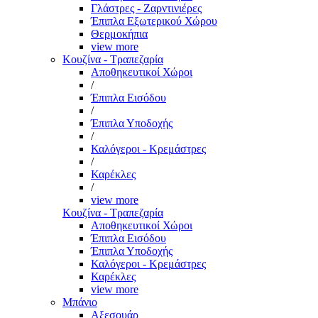
Γλάστρες - Ζαρντινιέρες
Έπιπλα Εξωτερικού Χώρου
Θερμοκήπια
view more
Κουζίνα - Τραπεζαρία
Αποθηκευτικοί Χώροι
/
Έπιπλα Εισόδου
/
Έπιπλα Υποδοχής
/
Καλόγεροι - Κρεμάστρες
/
Καρέκλες
/
view more
Κουζίνα - Τραπεζαρία
Αποθηκευτικοί Χώροι
Έπιπλα Εισόδου
Έπιπλα Υποδοχής
Καλόγεροι - Κρεμάστρες
Καρέκλες
view more
Μπάνιο
Αξεσουάρ