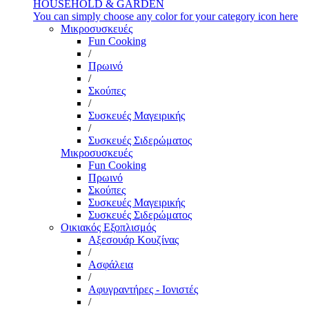
HOUSEHOLD & GARDEN
You can simply choose any color for your category icon here
Μικροσυσκευές
Fun Cooking
/
Πρωινό
/
Σκούπες
/
Συσκευές Μαγειρικής
/
Συσκευές Σιδερώματος
Μικροσυσκευές
Fun Cooking
Πρωινό
Σκούπες
Συσκευές Μαγειρικής
Συσκευές Σιδερώματος
Οικιακός Εξοπλισμός
Αξεσουάρ Κουζίνας
/
Ασφάλεια
/
Αφυγραντήρες - Ιονιστές
/