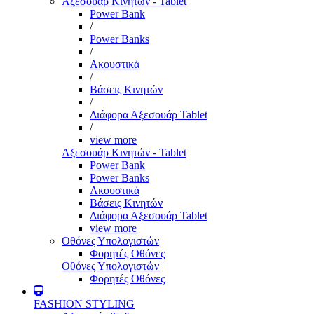
Αξεσουάρ Κινητών - Tablet
Power Bank
/
Power Banks
/
Ακουστικά
/
Βάσεις Κινητών
/
Διάφορα Αξεσουάρ Tablet
/
view more
Αξεσουάρ Κινητών - Tablet
Power Bank
Power Banks
Ακουστικά
Βάσεις Κινητών
Διάφορα Αξεσουάρ Tablet
view more
Οθόνες Υπολογιστών
Φορητές Οθόνες
Οθόνες Υπολογιστών
Φορητές Οθόνες
FASHION STYLING