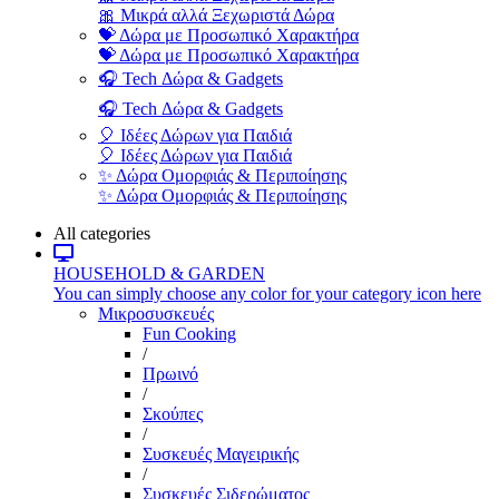
🎀 Μικρά αλλά Ξεχωριστά Δώρα
💝 Δώρα με Προσωπικό Χαρακτήρα
💝 Δώρα με Προσωπικό Χαρακτήρα
🎧 Tech Δώρα & Gadgets
🎧 Tech Δώρα & Gadgets
🎈 Ιδέες Δώρων για Παιδιά
🎈 Ιδέες Δώρων για Παιδιά
✨ Δώρα Ομορφιάς & Περιποίησης
✨ Δώρα Ομορφιάς & Περιποίησης
All categories
HOUSEHOLD & GARDEN
You can simply choose any color for your category icon here
Μικροσυσκευές
Fun Cooking
/
Πρωινό
/
Σκούπες
/
Συσκευές Μαγειρικής
/
Συσκευές Σιδερώματος