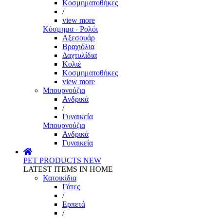
Κοσμηματοθήκες
/
view more
Κόσμημα - Ρολόι
Αξεσουάρ
Βραχιόλια
Δαχτυλίδια
Κολιέ
Κοσμηματοθήκες
view more
Μπουρνούζια
Ανδρικά
/
Γυναικεία
Μπουρνούζια
Ανδρικά
Γυναικεία
PET PRODUCTS
NEW
LATEST ITEMS IN HOME
Κατοικίδια
Γάτες
/
Ερπετά
/