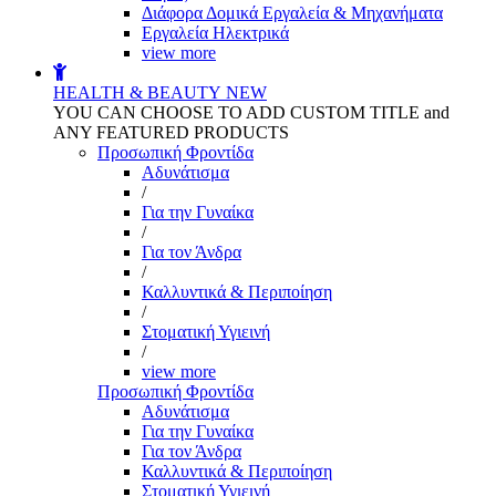
Διάφορα Δομικά Εργαλεία & Μηχανήματα
Εργαλεία Ηλεκτρικά
view more
HEALTH & BEAUTY
NEW
YOU CAN CHOOSE TO ADD CUSTOM TITLE and
ANY FEATURED PRODUCTS
Προσωπική Φροντίδα
Αδυνάτισμα
/
Για την Γυναίκα
/
Για τον Άνδρα
/
Καλλυντικά & Περιποίηση
/
Στοματική Υγιεινή
/
view more
Προσωπική Φροντίδα
Αδυνάτισμα
Για την Γυναίκα
Για τον Άνδρα
Καλλυντικά & Περιποίηση
Στοματική Υγιεινή