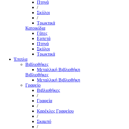
Πτηνά
/
Σκύλοι
/
Τρωκτικά
Κατοικίδια
Γάτες
Ερπετά
Πτηνά
Σκύλοι
Τρωκτικά
Έπιπλα
Βιβλιοθήκες
Μεταλλική Βιβλιοθήκη
Βιβλιοθήκες
Μεταλλική Βιβλιοθήκη
Γραφείο
Βιβλιοθήκες
/
Γραφεία
/
Καρέκλες Γραφείου
/
Σκαμπό
/