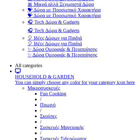
🎀 Μικρά αλλά Ξεχωριστά Δώρα
💝 Δώρα με Προσωπικό Χαρακτήρα
💝 Δώρα με Προσωπικό Χαρακτήρα
🎧 Tech Δώρα & Gadgets
🎧 Tech Δώρα & Gadgets
🎈 Ιδέες Δώρων για Παιδιά
🎈 Ιδέες Δώρων για Παιδιά
✨ Δώρα Ομορφιάς & Περιποίησης
✨ Δώρα Ομορφιάς & Περιποίησης
All categories
HOUSEHOLD & GARDEN
You can simply choose any color for your category icon here
Μικροσυσκευές
Fun Cooking
/
Πρωινό
/
Σκούπες
/
Συσκευές Μαγειρικής
/
Συσκευές Σιδερώματος