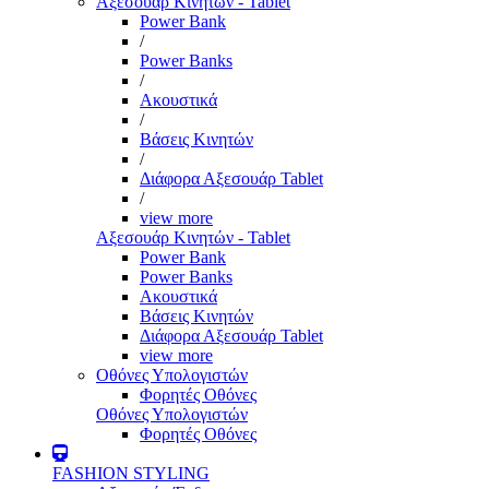
Αξεσουάρ Κινητών - Tablet
Power Bank
/
Power Banks
/
Ακουστικά
/
Βάσεις Κινητών
/
Διάφορα Αξεσουάρ Tablet
/
view more
Αξεσουάρ Κινητών - Tablet
Power Bank
Power Banks
Ακουστικά
Βάσεις Κινητών
Διάφορα Αξεσουάρ Tablet
view more
Οθόνες Υπολογιστών
Φορητές Οθόνες
Οθόνες Υπολογιστών
Φορητές Οθόνες
FASHION STYLING