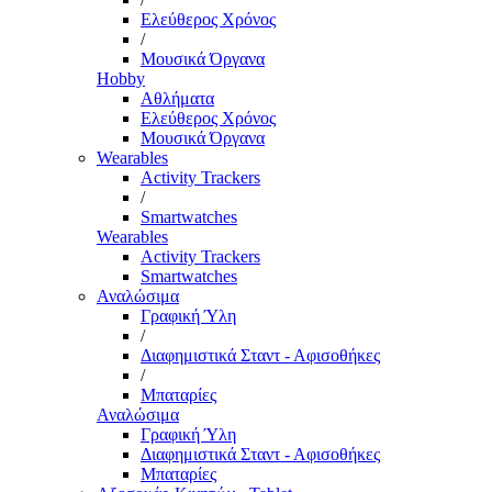
Ελεύθερος Χρόνος
/
Μουσικά Όργανα
Hobby
Αθλήματα
Ελεύθερος Χρόνος
Μουσικά Όργανα
Wearables
Activity Trackers
/
Smartwatches
Wearables
Activity Trackers
Smartwatches
Αναλώσιμα
Γραφική Ύλη
/
Διαφημιστικά Σταντ - Αφισοθήκες
/
Μπαταρίες
Αναλώσιμα
Γραφική Ύλη
Διαφημιστικά Σταντ - Αφισοθήκες
Μπαταρίες