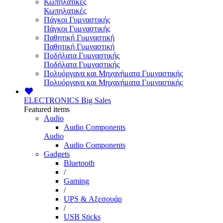
Κωπηλατικές
Κωπηλατικές
Πάγκοι Γυμναστικής
Πάγκοι Γυμναστικής
Παθητική Γυμναστική
Παθητική Γυμναστική
Ποδήλατα Γυμναστικής
Ποδήλατα Γυμναστικής
Πολυόργανα και Μηχανήματα Γυμναστικής
Πολυόργανα και Μηχανήματα Γυμναστικής
ELECTRONICS
Big Sales
Featured items
Audio
Audio Components
Audio
Audio Components
Gadgets
Bluetooth
/
Gaming
/
UPS & Αξεσουάρ
/
USB Sticks