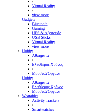
/
Virtual Reality
/
view more
Gadgets
Bluetooth
Gaming
UPS & Αξεσουάρ
USB Sticks
Virtual Reality
view more
Hobby
Αθλήματα
/
Ελεύθερος Χρόνος
/
Μουσικά Όργανα
Hobby
Αθλήματα
Ελεύθερος Χρόνος
Μουσικά Όργανα
Wearables
Activity Trackers
/
Smartwatches