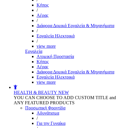
Kήπος
/
Αέρας
/
Διάφορα Δομικά Εργαλεία & Μηχανήματα
/
Εργαλεία Ηλεκτρικά
/
view more
Εργαλεία
Aτομική Προστασία
Kήπος
Αέρας
Διάφορα Δομικά Εργαλεία & Μηχανήματα
Εργαλεία Ηλεκτρικά
view more
HEALTH & BEAUTY
NEW
YOU CAN CHOOSE TO ADD CUSTOM TITLE and
ANY FEATURED PRODUCTS
Προσωπική Φροντίδα
Αδυνάτισμα
/
Για την Γυναίκα