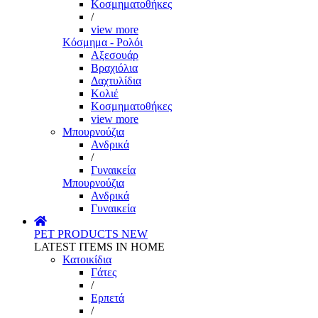
Κοσμηματοθήκες
/
view more
Κόσμημα - Ρολόι
Αξεσουάρ
Βραχιόλια
Δαχτυλίδια
Κολιέ
Κοσμηματοθήκες
view more
Μπουρνούζια
Ανδρικά
/
Γυναικεία
Μπουρνούζια
Ανδρικά
Γυναικεία
PET PRODUCTS
NEW
LATEST ITEMS IN HOME
Κατοικίδια
Γάτες
/
Ερπετά
/