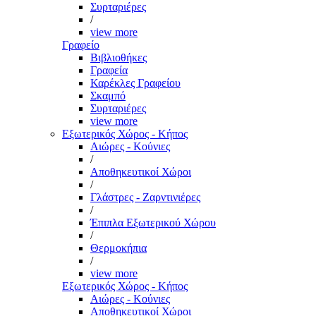
Συρταριέρες
/
view more
Γραφείο
Βιβλιοθήκες
Γραφεία
Καρέκλες Γραφείου
Σκαμπό
Συρταριέρες
view more
Εξωτερικός Χώρος - Κήπος
Αιώρες - Κούνιες
/
Αποθηκευτικοί Χώροι
/
Γλάστρες - Ζαρντινιέρες
/
Έπιπλα Εξωτερικού Χώρου
/
Θερμοκήπια
/
view more
Εξωτερικός Χώρος - Κήπος
Αιώρες - Κούνιες
Αποθηκευτικοί Χώροι