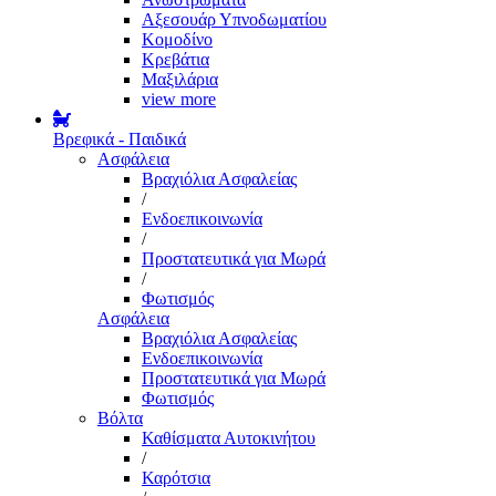
Αξεσουάρ Υπνοδωματίου
Κομοδίνο
Κρεβάτια
Μαξιλάρια
view more
Βρεφικά - Παιδικά
Ασφάλεια
Βραχιόλια Ασφαλείας
/
Ενδοεπικοινωνία
/
Προστατευτικά για Μωρά
/
Φωτισμός
Ασφάλεια
Βραχιόλια Ασφαλείας
Ενδοεπικοινωνία
Προστατευτικά για Μωρά
Φωτισμός
Βόλτα
Καθίσματα Αυτοκινήτου
/
Καρότσια