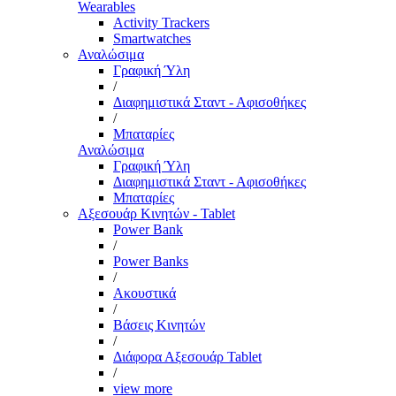
Wearables
Activity Trackers
Smartwatches
Αναλώσιμα
Γραφική Ύλη
/
Διαφημιστικά Σταντ - Αφισοθήκες
/
Μπαταρίες
Αναλώσιμα
Γραφική Ύλη
Διαφημιστικά Σταντ - Αφισοθήκες
Μπαταρίες
Αξεσουάρ Κινητών - Tablet
Power Bank
/
Power Banks
/
Ακουστικά
/
Βάσεις Κινητών
/
Διάφορα Αξεσουάρ Tablet
/
view more