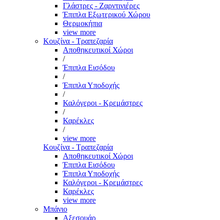
Γλάστρες - Ζαρντινιέρες
Έπιπλα Εξωτερικού Χώρου
Θερμοκήπια
view more
Κουζίνα - Τραπεζαρία
Αποθηκευτικοί Χώροι
/
Έπιπλα Εισόδου
/
Έπιπλα Υποδοχής
/
Καλόγεροι - Κρεμάστρες
/
Καρέκλες
/
view more
Κουζίνα - Τραπεζαρία
Αποθηκευτικοί Χώροι
Έπιπλα Εισόδου
Έπιπλα Υποδοχής
Καλόγεροι - Κρεμάστρες
Καρέκλες
view more
Μπάνιο
Αξεσουάρ