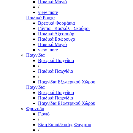
Παιδικά Μαγιό
/
view more
Παιδικά Ρούχα
Βρεφικά Φορμάκια
Γάντια - Κασκόλ - Σκούφοι
Παιδικά Αξεσουάρ
Παιδικά Εσώρουχα
Παιδικά Μαγιό
view more
Παιχνίδια
Βρεφικά Παιχνίδια
/
Παιδικά Παιχνίδια
/
Παιχνίδια Εξωτερικού Χώρου
Παιχνίδια
Βρεφικά Παιχνίδια
Παιδικά Παιχνίδια
Παιχνίδια Εξωτερικού Χώρου
Φροντίδα
Γιογιό
/
Είδη Εκπαίδευσης Φαγητού
/