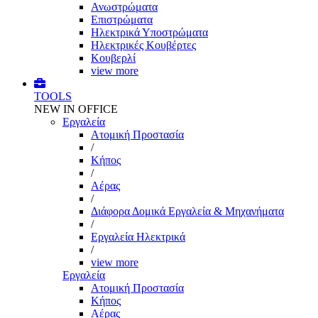
Ανωστρώματα
Επιστρώματα
Ηλεκτρικά Υποστρώματα
Ηλεκτρικές Κουβέρτες
Κουβερλί
view more
TOOLS
NEW IN OFFICE
Εργαλεία
Aτομική Προστασία
/
Kήπος
/
Αέρας
/
Διάφορα Δομικά Εργαλεία & Μηχανήματα
/
Εργαλεία Ηλεκτρικά
/
view more
Εργαλεία
Aτομική Προστασία
Kήπος
Αέρας