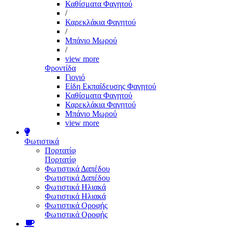
Καθίσματα Φαγητού
/
Καρεκλάκια Φαγητού
/
Μπάνιο Μωρού
/
view more
Φροντίδα
Γιογιό
Είδη Εκπαίδευσης Φαγητού
Καθίσματα Φαγητού
Καρεκλάκια Φαγητού
Μπάνιο Μωρού
view more
Φωτιστικά
Πορτατίφ
Πορτατίφ
Φωτιστικά Δαπέδου
Φωτιστικά Δαπέδου
Φωτιστικά Ηλιακά
Φωτιστικά Ηλιακά
Φωτιστικά Οροφής
Φωτιστικά Οροφής