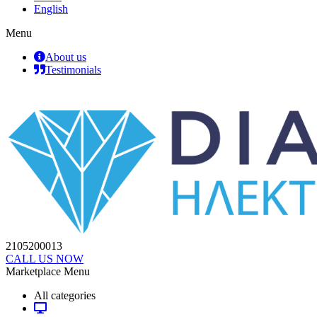
English
Menu
About us
Testimonials
2105200013
CALL US NOW
Marketplace Menu
All categories