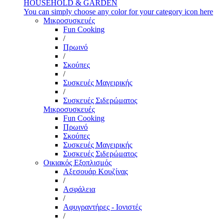
HOUSEHOLD & GARDEN
You can simply choose any color for your category icon here
Μικροσυσκευές
Fun Cooking
/
Πρωινό
/
Σκούπες
/
Συσκευές Μαγειρικής
/
Συσκευές Σιδερώματος
Μικροσυσκευές
Fun Cooking
Πρωινό
Σκούπες
Συσκευές Μαγειρικής
Συσκευές Σιδερώματος
Οικιακός Εξοπλισμός
Αξεσουάρ Κουζίνας
/
Ασφάλεια
/
Αφυγραντήρες - Ιονιστές
/