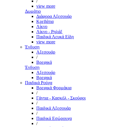
/
view more
Δωμάτιο
Διάφορα Αξεσουάρ
Κρεβάτια
Λίκνο
Λίκνο - Ρηλάξ
Παιδικά Λευκά Είδη
view more
Ένδυση
Αξεσουάρ
/
Βρεφικά
Ένδυση
Αξεσουάρ
Βρεφικά
Παιδικά Ρούχα
Βρεφικά Φορμάκια
/
Γάντια - Κασκόλ - Σκούφοι
/
Παιδικά Αξεσουάρ
/
Παιδικά Εσώρουχα
/