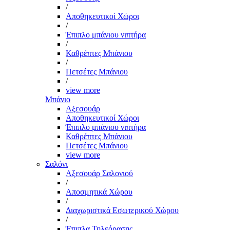
/
Αποθηκευτικοί Χώροι
/
Έπιπλο μπάνιου νιπτήρα
/
Καθρέπτες Μπάνιου
/
Πετσέτες Μπάνιου
/
view more
Μπάνιο
Αξεσουάρ
Αποθηκευτικοί Χώροι
Έπιπλο μπάνιου νιπτήρα
Καθρέπτες Μπάνιου
Πετσέτες Μπάνιου
view more
Σαλόνι
Αξεσουάρ Σαλονιού
/
Αποσμητικά Χώρου
/
Διαχωριστικά Εσωτερικού Χώρου
/
Έπιπλα Τηλεόρασης