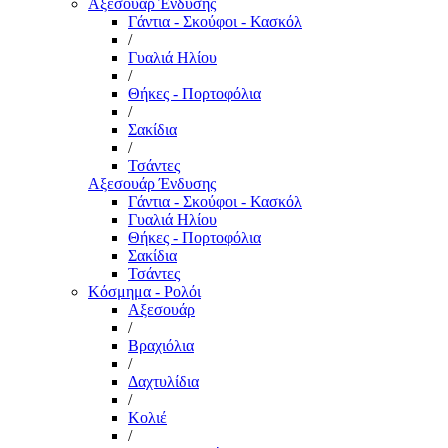
Αξεσουάρ Ένδυσης
Γάντια - Σκούφοι - Κασκόλ
/
Γυαλιά Ηλίου
/
Θήκες - Πορτοφόλια
/
Σακίδια
/
Τσάντες
Αξεσουάρ Ένδυσης
Γάντια - Σκούφοι - Κασκόλ
Γυαλιά Ηλίου
Θήκες - Πορτοφόλια
Σακίδια
Τσάντες
Κόσμημα - Ρολόι
Αξεσουάρ
/
Βραχιόλια
/
Δαχτυλίδια
/
Κολιέ
/