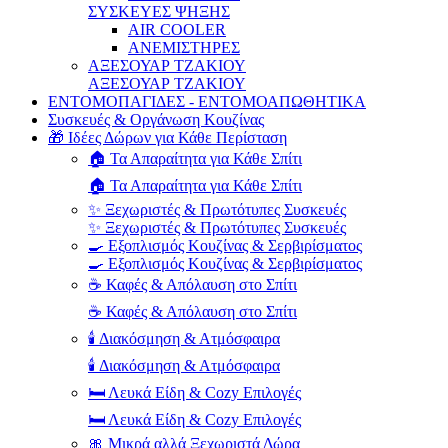
ΣΥΣΚΕΥΕΣ ΨΗΞΗΣ
AIR COOLER
ΑΝΕΜΙΣΤΗΡΕΣ
ΑΞΕΣΟΥΑΡ ΤΖΑΚΙΟΥ
ΑΞΕΣΟΥΑΡ ΤΖΑΚΙΟΥ
ΕΝΤΟΜΟΠΑΓΙΔΕΣ - ΕΝΤΟΜΟΑΠΩΘΗΤΙΚΑ
Συσκευές & Οργάνωση Κουζίνας
🎁 Ιδέες Δώρων για Κάθε Περίσταση
🏠 Τα Απαραίτητα για Κάθε Σπίτι
🏠 Τα Απαραίτητα για Κάθε Σπίτι
✨ Ξεχωριστές & Πρωτότυπες Συσκευές
✨ Ξεχωριστές & Πρωτότυπες Συσκευές
🍳 Εξοπλισμός Κουζίνας & Σερβιρίσματος
🍳 Εξοπλισμός Κουζίνας & Σερβιρίσματος
☕ Καφές & Απόλαυση στο Σπίτι
☕ Καφές & Απόλαυση στο Σπίτι
🕯️ Διακόσμηση & Ατμόσφαιρα
🕯️ Διακόσμηση & Ατμόσφαιρα
🛏️ Λευκά Είδη & Cozy Επιλογές
🛏️ Λευκά Είδη & Cozy Επιλογές
🎀 Μικρά αλλά Ξεχωριστά Δώρα