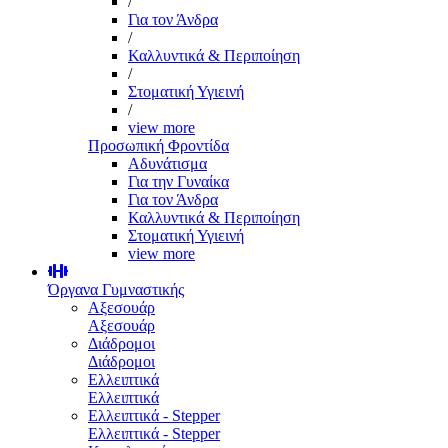
/
Για τον Άνδρα
/
Καλλυντικά & Περιποίηση
/
Στοματική Υγιεινή
/
view more
Προσωπική Φροντίδα
Αδυνάτισμα
Για την Γυναίκα
Για τον Άνδρα
Καλλυντικά & Περιποίηση
Στοματική Υγιεινή
view more
Όργανα Γυμναστικής
Αξεσουάρ
Αξεσουάρ
Διάδρομοι
Διάδρομοι
Ελλειπτικά
Ελλειπτικά
Ελλειπτικά - Stepper
Ελλειπτικά - Stepper