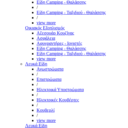
Είδη Camping - Θαλάσσης
/
Είδη Camping - Ταξιδιού - Θαλάσσης
/
view more
Οικιακός Εξοπλισμός
Αξεσουάρ Κουζίνας
Ασφάλεια
Αφυγραντήρες - Ιονιστές
Είδη Camping - Θαλάσσης
Είδη Camping - Ταξιδιού - Θαλάσσης
view more
Λευκά Είδη
Ανωστρώματα
/
Επιστρώματα
/
Ηλεκτρικά Υποστρώματα
/
Ηλεκτρικές Κουβέρτες
/
Κουβερλί
/
view more
Λευκά Είδη