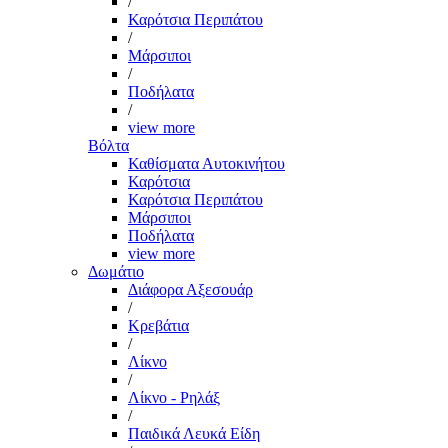
/
Καρότσια Περιπάτου
/
Μάρσιποι
/
Ποδήλατα
/
view more
Βόλτα
Καθίσματα Αυτοκινήτου
Καρότσια
Καρότσια Περιπάτου
Μάρσιποι
Ποδήλατα
view more
Δωμάτιο
Διάφορα Αξεσουάρ
/
Κρεβάτια
/
Λίκνο
/
Λίκνο - Ρηλάξ
/
Παιδικά Λευκά Είδη