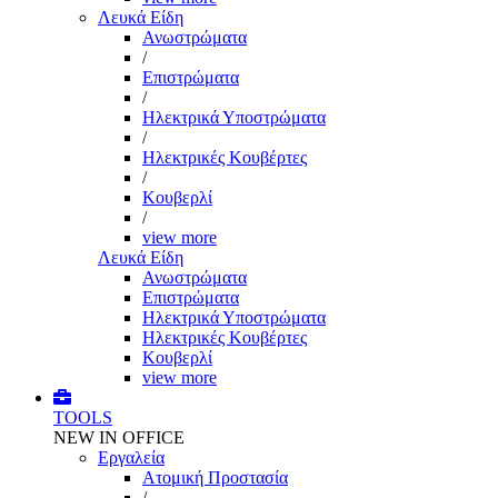
Λευκά Είδη
Ανωστρώματα
/
Επιστρώματα
/
Ηλεκτρικά Υποστρώματα
/
Ηλεκτρικές Κουβέρτες
/
Κουβερλί
/
view more
Λευκά Είδη
Ανωστρώματα
Επιστρώματα
Ηλεκτρικά Υποστρώματα
Ηλεκτρικές Κουβέρτες
Κουβερλί
view more
TOOLS
NEW IN OFFICE
Εργαλεία
Aτομική Προστασία
/