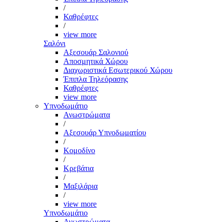
/
Καθρέφτες
/
view more
Σαλόνι
Αξεσουάρ Σαλονιού
Αποσμητικά Χώρου
Διαχωριστικά Εσωτερικού Χώρου
Έπιπλα Τηλεόρασης
Καθρέφτες
view more
Υπνοδωμάτιο
Ανωστρώματα
/
Αξεσουάρ Υπνοδωματίου
/
Κομοδίνο
/
Κρεβάτια
/
Μαξιλάρια
/
view more
Υπνοδωμάτιο
Ανωστρώματα