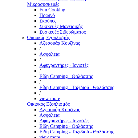
Μικροσυσκευές
Fun Cooking
Πρωινό
Σκούπες
Συσκευές Μαγειρικής
Συσκευές Σιδερώματος
Οικιακός Εξοπλισμός
Αξεσουάρ Κουζίνας
/
Ασφάλεια
/
Αφυγραντήρες - Ιονιστές
/
Είδη Camping - Θαλάσσης
/
Είδη Camping - Ταξιδιού - Θαλάσσης
/
view more
Οικιακός Εξοπλισμός
Αξεσουάρ Κουζίνας
Ασφάλεια
Αφυγραντήρες - Ιονιστές
Είδη Camping - Θαλάσσης
Είδη Camping - Ταξιδιού - Θαλάσσης
view more