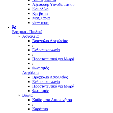
Αξεσουάρ Υπνοδωματίου
Κομοδίνο
Κρεβάτια
Μαξιλάρια
view more
Βρεφικά - Παιδικά
Ασφάλεια
Βραχιόλια Ασφαλείας
/
Ενδοεπικοινωνία
/
Προστατευτικά για Μωρά
/
Φωτισμός
Ασφάλεια
Βραχιόλια Ασφαλείας
Ενδοεπικοινωνία
Προστατευτικά για Μωρά
Φωτισμός
Βόλτα
Καθίσματα Αυτοκινήτου
/
Καρότσια