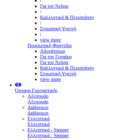
/
Για τον Άνδρα
/
Καλλυντικά & Περιποίηση
/
Στοματική Υγιεινή
/
view more
Προσωπική Φροντίδα
Αδυνάτισμα
Για την Γυναίκα
Για τον Άνδρα
Καλλυντικά & Περιποίηση
Στοματική Υγιεινή
view more
Όργανα Γυμναστικής
Αξεσουάρ
Αξεσουάρ
Διάδρομοι
Διάδρομοι
Ελλειπτικά
Ελλειπτικά
Ελλειπτικά - Stepper
Ελλειπτικά - Stepper