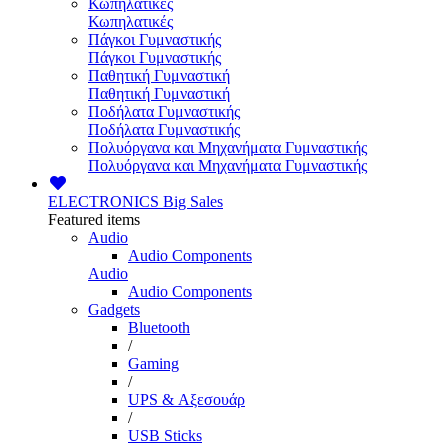
Κωπηλατικές
Κωπηλατικές
Πάγκοι Γυμναστικής
Πάγκοι Γυμναστικής
Παθητική Γυμναστική
Παθητική Γυμναστική
Ποδήλατα Γυμναστικής
Ποδήλατα Γυμναστικής
Πολυόργανα και Μηχανήματα Γυμναστικής
Πολυόργανα και Μηχανήματα Γυμναστικής
ELECTRONICS
Big Sales
Featured items
Audio
Audio Components
Audio
Audio Components
Gadgets
Bluetooth
/
Gaming
/
UPS & Αξεσουάρ
/
USB Sticks