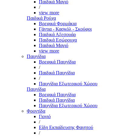
Παιδικά Μαγιό
/
view more
Παιδικά Ρούχα
Βρεφικά Φορμάκια
Γάντια - Κασκόλ - Σκούφοι
Παιδικά Αξεσουάρ
Παιδικά Εσώρουχα
Παιδικά Μαγιό
view more
Παιχνίδια
Βρεφικά Παιχνίδια
/
Παιδικά Παιχνίδια
/
Παιχνίδια Εξωτερικού Χώρου
Παιχνίδια
Βρεφικά Παιχνίδια
Παιδικά Παιχνίδια
Παιχνίδια Εξωτερικού Χώρου
Φροντίδα
Γιογιό
/
Είδη Εκπαίδευσης Φαγητού
/