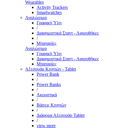
Wearables
Activity Trackers
Smartwatches
Αναλώσιμα
Γραφική Ύλη
/
Διαφημιστικά Σταντ - Αφισοθήκες
/
Μπαταρίες
Αναλώσιμα
Γραφική Ύλη
Διαφημιστικά Σταντ - Αφισοθήκες
Μπαταρίες
Αξεσουάρ Κινητών - Tablet
Power Bank
/
Power Banks
/
Ακουστικά
/
Βάσεις Κινητών
/
Διάφορα Αξεσουάρ Tablet
/
view more