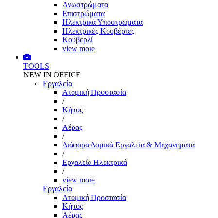
Ανωστρώματα
Επιστρώματα
Ηλεκτρικά Υποστρώματα
Ηλεκτρικές Κουβέρτες
Κουβερλί
view more
TOOLS
NEW IN OFFICE
Εργαλεία
Aτομική Προστασία
/
Kήπος
/
Αέρας
/
Διάφορα Δομικά Εργαλεία & Μηχανήματα
/
Εργαλεία Ηλεκτρικά
/
view more
Εργαλεία
Aτομική Προστασία
Kήπος
Αέρας