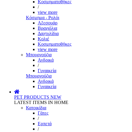
Κοσμηματοθήκες
/
view more
Κόσμημα - Ρολόι
Αξεσουάρ
Βραχιόλια
Δαχτυλίδια
Κολιέ
Κοσμηματοθήκες
view more
Μπουρνούζια
Ανδρικά
/
Γυναικεία
Μπουρνούζια
Ανδρικά
Γυναικεία
PET PRODUCTS
NEW
LATEST ITEMS IN HOME
Κατοικίδια
Γάτες
/
Ερπετά
/