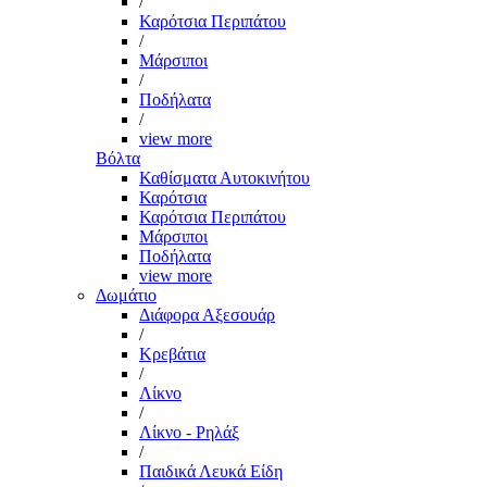
/
Καρότσια Περιπάτου
/
Μάρσιποι
/
Ποδήλατα
/
view more
Βόλτα
Καθίσματα Αυτοκινήτου
Καρότσια
Καρότσια Περιπάτου
Μάρσιποι
Ποδήλατα
view more
Δωμάτιο
Διάφορα Αξεσουάρ
/
Κρεβάτια
/
Λίκνο
/
Λίκνο - Ρηλάξ
/
Παιδικά Λευκά Είδη