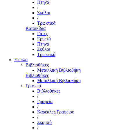
Πτηνά
/
Σκύλοι
/
Τρωκτικά
Κατοικίδια
Γάτες
Ερπετά
Πτηνά
Σκύλοι
Τρωκτικά
Έπιπλα
Βιβλιοθήκες
Μεταλλική Βιβλιοθήκη
Βιβλιοθήκες
Μεταλλική Βιβλιοθήκη
Γραφείο
Βιβλιοθήκες
/
Γραφεία
/
Καρέκλες Γραφείου
/
Σκαμπό
/