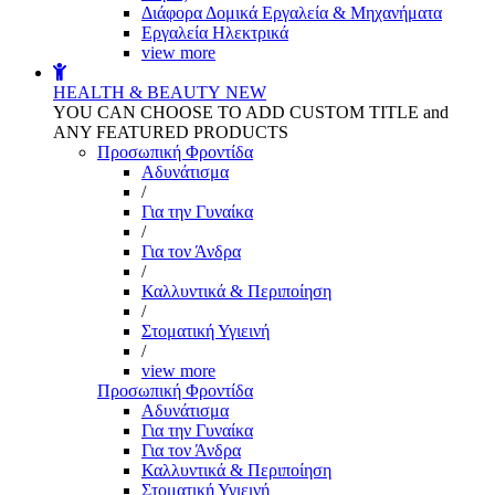
Διάφορα Δομικά Εργαλεία & Μηχανήματα
Εργαλεία Ηλεκτρικά
view more
HEALTH & BEAUTY
NEW
YOU CAN CHOOSE TO ADD CUSTOM TITLE and
ANY FEATURED PRODUCTS
Προσωπική Φροντίδα
Αδυνάτισμα
/
Για την Γυναίκα
/
Για τον Άνδρα
/
Καλλυντικά & Περιποίηση
/
Στοματική Υγιεινή
/
view more
Προσωπική Φροντίδα
Αδυνάτισμα
Για την Γυναίκα
Για τον Άνδρα
Καλλυντικά & Περιποίηση
Στοματική Υγιεινή