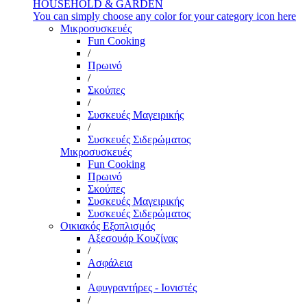
HOUSEHOLD & GARDEN
You can simply choose any color for your category icon here
Μικροσυσκευές
Fun Cooking
/
Πρωινό
/
Σκούπες
/
Συσκευές Μαγειρικής
/
Συσκευές Σιδερώματος
Μικροσυσκευές
Fun Cooking
Πρωινό
Σκούπες
Συσκευές Μαγειρικής
Συσκευές Σιδερώματος
Οικιακός Εξοπλισμός
Αξεσουάρ Κουζίνας
/
Ασφάλεια
/
Αφυγραντήρες - Ιονιστές
/