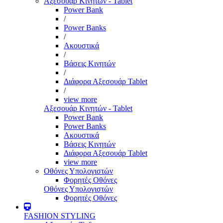
Αξεσουάρ Κινητών - Tablet
Power Bank
/
Power Banks
/
Ακουστικά
/
Βάσεις Κινητών
/
Διάφορα Αξεσουάρ Tablet
/
view more
Αξεσουάρ Κινητών - Tablet
Power Bank
Power Banks
Ακουστικά
Βάσεις Κινητών
Διάφορα Αξεσουάρ Tablet
view more
Οθόνες Υπολογιστών
Φορητές Οθόνες
Οθόνες Υπολογιστών
Φορητές Οθόνες
FASHION STYLING