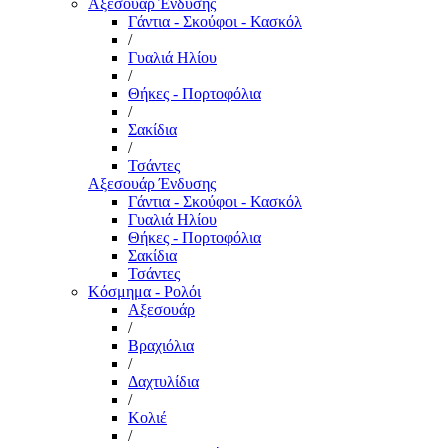
Αξεσουάρ Ένδυσης
Γάντια - Σκούφοι - Κασκόλ
/
Γυαλιά Ηλίου
/
Θήκες - Πορτοφόλια
/
Σακίδια
/
Τσάντες
Αξεσουάρ Ένδυσης
Γάντια - Σκούφοι - Κασκόλ
Γυαλιά Ηλίου
Θήκες - Πορτοφόλια
Σακίδια
Τσάντες
Κόσμημα - Ρολόι
Αξεσουάρ
/
Βραχιόλια
/
Δαχτυλίδια
/
Κολιέ
/