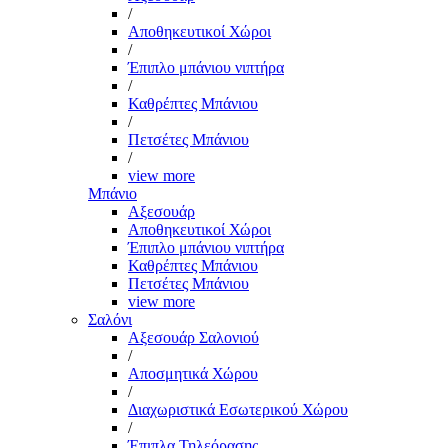
/
Αποθηκευτικοί Χώροι
/
Έπιπλο μπάνιου νιπτήρα
/
Καθρέπτες Μπάνιου
/
Πετσέτες Μπάνιου
/
view more
Μπάνιο
Αξεσουάρ
Αποθηκευτικοί Χώροι
Έπιπλο μπάνιου νιπτήρα
Καθρέπτες Μπάνιου
Πετσέτες Μπάνιου
view more
Σαλόνι
Αξεσουάρ Σαλονιού
/
Αποσμητικά Χώρου
/
Διαχωριστικά Εσωτερικού Χώρου
/
Έπιπλα Τηλεόρασης