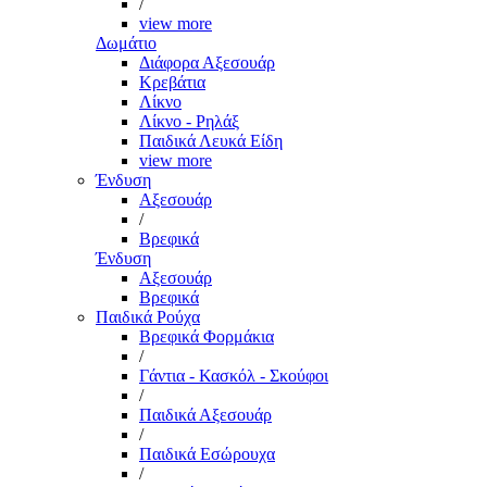
/
view more
Δωμάτιο
Διάφορα Αξεσουάρ
Κρεβάτια
Λίκνο
Λίκνο - Ρηλάξ
Παιδικά Λευκά Είδη
view more
Ένδυση
Αξεσουάρ
/
Βρεφικά
Ένδυση
Αξεσουάρ
Βρεφικά
Παιδικά Ρούχα
Βρεφικά Φορμάκια
/
Γάντια - Κασκόλ - Σκούφοι
/
Παιδικά Αξεσουάρ
/
Παιδικά Εσώρουχα
/