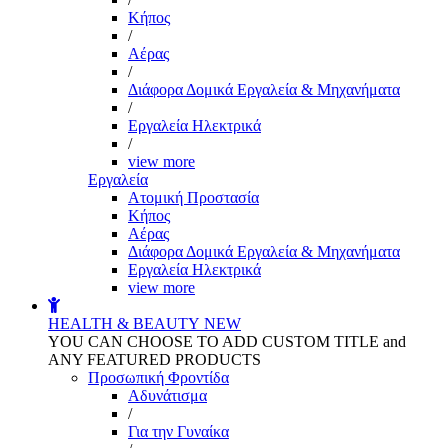
Kήπος
/
Αέρας
/
Διάφορα Δομικά Εργαλεία & Μηχανήματα
/
Εργαλεία Ηλεκτρικά
/
view more
Εργαλεία
Aτομική Προστασία
Kήπος
Αέρας
Διάφορα Δομικά Εργαλεία & Μηχανήματα
Εργαλεία Ηλεκτρικά
view more
HEALTH & BEAUTY
NEW
YOU CAN CHOOSE TO ADD CUSTOM TITLE and
ANY FEATURED PRODUCTS
Προσωπική Φροντίδα
Αδυνάτισμα
/
Για την Γυναίκα