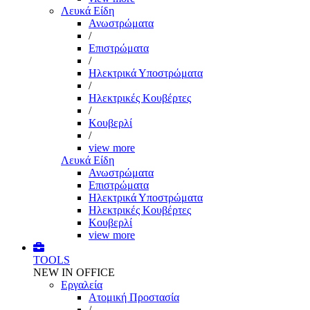
Λευκά Είδη
Ανωστρώματα
/
Επιστρώματα
/
Ηλεκτρικά Υποστρώματα
/
Ηλεκτρικές Κουβέρτες
/
Κουβερλί
/
view more
Λευκά Είδη
Ανωστρώματα
Επιστρώματα
Ηλεκτρικά Υποστρώματα
Ηλεκτρικές Κουβέρτες
Κουβερλί
view more
TOOLS
NEW IN OFFICE
Εργαλεία
Aτομική Προστασία
/