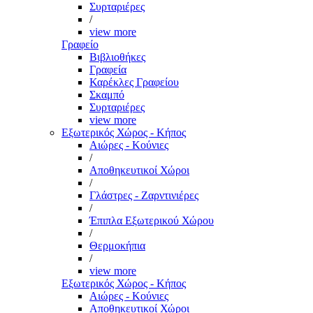
Συρταριέρες
/
view more
Γραφείο
Βιβλιοθήκες
Γραφεία
Καρέκλες Γραφείου
Σκαμπό
Συρταριέρες
view more
Εξωτερικός Χώρος - Κήπος
Αιώρες - Κούνιες
/
Αποθηκευτικοί Χώροι
/
Γλάστρες - Ζαρντινιέρες
/
Έπιπλα Εξωτερικού Χώρου
/
Θερμοκήπια
/
view more
Εξωτερικός Χώρος - Κήπος
Αιώρες - Κούνιες
Αποθηκευτικοί Χώροι