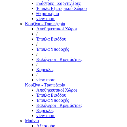
Γλάστρες - Ζαρντινιέρες
Έπιπλα Εξωτερικού Χώρου
Θερμοκήπια
view more
Κουζίνα - Τραπεζαρία
Αποθηκευτικοί Χώροι
/
Έπιπλα Εισόδου
/
Έπιπλα Υποδοχής
/
Καλόγεροι - Κρεμάστρες
/
Καρέκλες
/
view more
Κουζίνα - Τραπεζαρία
Αποθηκευτικοί Χώροι
Έπιπλα Εισόδου
Έπιπλα Υποδοχής
Καλόγεροι - Κρεμάστρες
Καρέκλες
view more
Μπάνιο
Αξεσουάρ