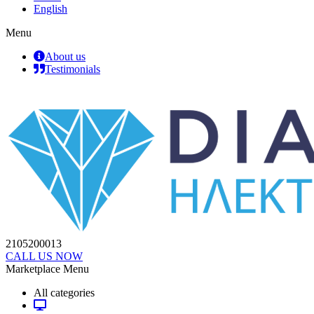
English
Menu
About us
Testimonials
2105200013
CALL US NOW
Marketplace Menu
All categories