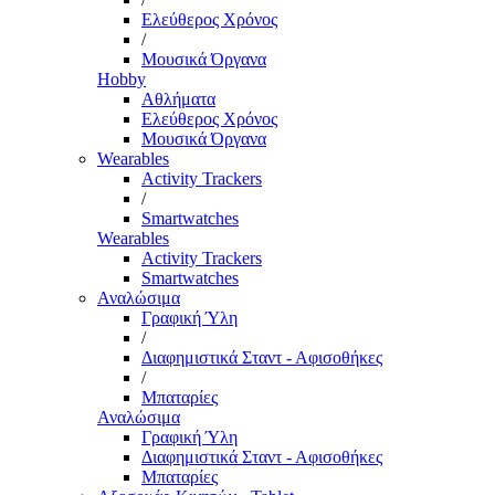
Ελεύθερος Χρόνος
/
Μουσικά Όργανα
Hobby
Αθλήματα
Ελεύθερος Χρόνος
Μουσικά Όργανα
Wearables
Activity Trackers
/
Smartwatches
Wearables
Activity Trackers
Smartwatches
Αναλώσιμα
Γραφική Ύλη
/
Διαφημιστικά Σταντ - Αφισοθήκες
/
Μπαταρίες
Αναλώσιμα
Γραφική Ύλη
Διαφημιστικά Σταντ - Αφισοθήκες
Μπαταρίες