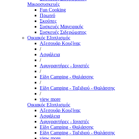
Μικροσυσκευές
Fun Cooking
Πρωινό
Σκούπες
Συσκευές Μαγειρικής
Συσκευές Σιδερώματος
Οικιακός Εξοπλισμός
Αξεσουάρ Κουζίνας
/
Ασφάλεια
/
Αφυγραντήρες - Ιονιστές
/
Είδη Camping - Θαλάσσης
/
Είδη Camping - Ταξιδιού - Θαλάσσης
/
view more
Οικιακός Εξοπλισμός
Αξεσουάρ Κουζίνας
Ασφάλεια
Αφυγραντήρες - Ιονιστές
Είδη Camping - Θαλάσσης
Είδη Camping - Ταξιδιού - Θαλάσσης
view more