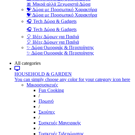
🎀 Μικρά αλλά Ξεχωριστά Δώρα
💝 Δώρα με Προσωπικό Χαρακτήρα
💝 Δώρα με Προσωπικό Χαρακτήρα
🎧 Tech Δώρα & Gadgets
🎧 Tech Δώρα & Gadgets
🎈 Ιδέες Δώρων για Παιδιά
🎈 Ιδέες Δώρων για Παιδιά
✨ Δώρα Ομορφιάς & Περιποίησης
✨ Δώρα Ομορφιάς & Περιποίησης
All categories
HOUSEHOLD & GARDEN
You can simply choose any color for your category icon here
Μικροσυσκευές
Fun Cooking
/
Πρωινό
/
Σκούπες
/
Συσκευές Μαγειρικής
/
Συσκευές Σιδερώματος