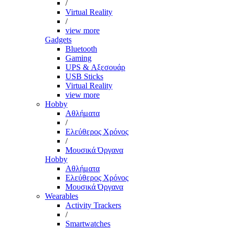
/
Virtual Reality
/
view more
Gadgets
Bluetooth
Gaming
UPS & Αξεσουάρ
USB Sticks
Virtual Reality
view more
Hobby
Αθλήματα
/
Ελεύθερος Χρόνος
/
Μουσικά Όργανα
Hobby
Αθλήματα
Ελεύθερος Χρόνος
Μουσικά Όργανα
Wearables
Activity Trackers
/
Smartwatches