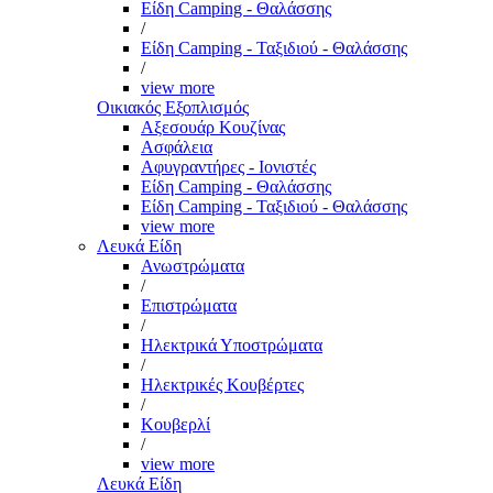
Είδη Camping - Θαλάσσης
/
Είδη Camping - Ταξιδιού - Θαλάσσης
/
view more
Οικιακός Εξοπλισμός
Αξεσουάρ Κουζίνας
Ασφάλεια
Αφυγραντήρες - Ιονιστές
Είδη Camping - Θαλάσσης
Είδη Camping - Ταξιδιού - Θαλάσσης
view more
Λευκά Είδη
Ανωστρώματα
/
Επιστρώματα
/
Ηλεκτρικά Υποστρώματα
/
Ηλεκτρικές Κουβέρτες
/
Κουβερλί
/
view more
Λευκά Είδη