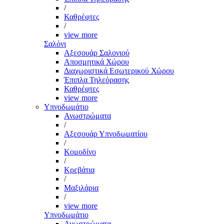
/
Καθρέφτες
/
view more
Σαλόνι
Αξεσουάρ Σαλονιού
Αποσμητικά Χώρου
Διαχωριστικά Εσωτερικού Χώρου
Έπιπλα Τηλεόρασης
Καθρέφτες
view more
Υπνοδωμάτιο
Ανωστρώματα
/
Αξεσουάρ Υπνοδωματίου
/
Κομοδίνο
/
Κρεβάτια
/
Μαξιλάρια
/
view more
Υπνοδωμάτιο
Ανωστρώματα