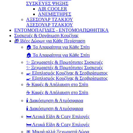
ΣΥΣΚΕΥΕΣ ΨΗΞΗΣ
AIR COOLER
ΑΝΕΜΙΣΤΗΡΕΣ
ΑΞΕΣΟΥΑΡ ΤΖΑΚΙΟΥ
ΑΞΕΣΟΥΑΡ ΤΖΑΚΙΟΥ
ΕΝΤΟΜΟΠΑΓΙΔΕΣ - ΕΝΤΟΜΟΑΠΩΘΗΤΙΚΑ
Συσκευές & Οργάνωση Κουζίνας
🎁 Ιδέες Δώρων για Κάθε Περίσταση
🏠 Τα Απαραίτητα για Κάθε Σπίτι
🏠 Τα Απαραίτητα για Κάθε Σπίτι
✨ Ξεχωριστές & Πρωτότυπες Συσκευές
✨ Ξεχωριστές & Πρωτότυπες Συσκευές
🍳 Εξοπλισμός Κουζίνας & Σερβιρίσματος
🍳 Εξοπλισμός Κουζίνας & Σερβιρίσματος
☕ Καφές & Απόλαυση στο Σπίτι
☕ Καφές & Απόλαυση στο Σπίτι
🕯️ Διακόσμηση & Ατμόσφαιρα
🕯️ Διακόσμηση & Ατμόσφαιρα
🛏️ Λευκά Είδη & Cozy Επιλογές
🛏️ Λευκά Είδη & Cozy Επιλογές
🎀 Μικρά αλλά Ξεχωριστά Δώρα