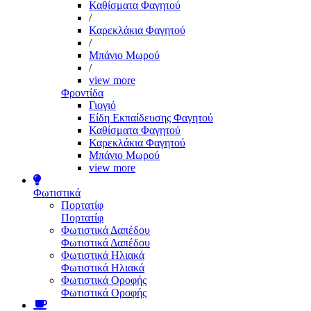
Καθίσματα Φαγητού
/
Καρεκλάκια Φαγητού
/
Μπάνιο Μωρού
/
view more
Φροντίδα
Γιογιό
Είδη Εκπαίδευσης Φαγητού
Καθίσματα Φαγητού
Καρεκλάκια Φαγητού
Μπάνιο Μωρού
view more
Φωτιστικά
Πορτατίφ
Πορτατίφ
Φωτιστικά Δαπέδου
Φωτιστικά Δαπέδου
Φωτιστικά Ηλιακά
Φωτιστικά Ηλιακά
Φωτιστικά Οροφής
Φωτιστικά Οροφής