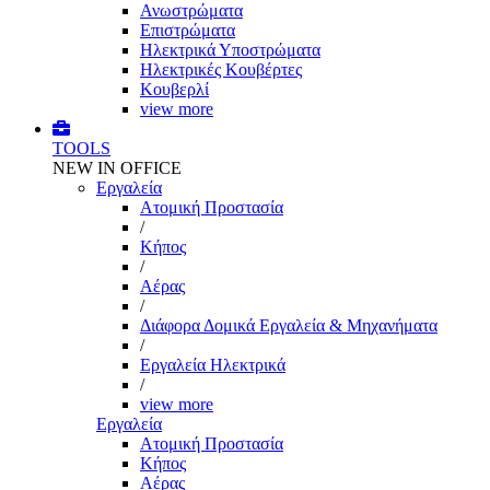
Ανωστρώματα
Επιστρώματα
Ηλεκτρικά Υποστρώματα
Ηλεκτρικές Κουβέρτες
Κουβερλί
view more
TOOLS
NEW IN OFFICE
Εργαλεία
Aτομική Προστασία
/
Kήπος
/
Αέρας
/
Διάφορα Δομικά Εργαλεία & Μηχανήματα
/
Εργαλεία Ηλεκτρικά
/
view more
Εργαλεία
Aτομική Προστασία
Kήπος
Αέρας