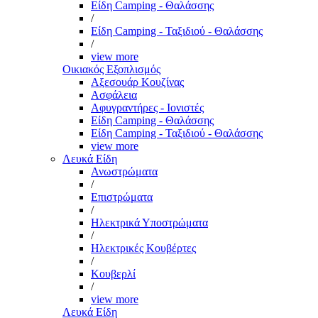
Είδη Camping - Θαλάσσης
/
Είδη Camping - Ταξιδιού - Θαλάσσης
/
view more
Οικιακός Εξοπλισμός
Αξεσουάρ Κουζίνας
Ασφάλεια
Αφυγραντήρες - Ιονιστές
Είδη Camping - Θαλάσσης
Είδη Camping - Ταξιδιού - Θαλάσσης
view more
Λευκά Είδη
Ανωστρώματα
/
Επιστρώματα
/
Ηλεκτρικά Υποστρώματα
/
Ηλεκτρικές Κουβέρτες
/
Κουβερλί
/
view more
Λευκά Είδη