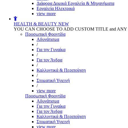
Διάφορα Δομικά Εργαλεία & Μηχανήματα
Εργαλεία Ηλεκτρικά
view more
HEALTH & BEAUTY
NEW
YOU CAN CHOOSE TO ADD CUSTOM TITLE and AN
Προσωπική Φροντίδα
Αδυνάτισμα
/
Για την Γυναίκα
/
Για τον Άνδρα
/
Καλλυντικά & Περιποίηση
/
Στοματική Υγιεινή
/
view more
Προσωπική Φροντίδα
Αδυνάτισμα
Για την Γυναίκα
Για τον Άνδρα
Καλλυντικά & Περιποίηση
Στοματική Υγιεινή
view more