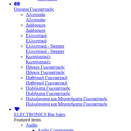
Όργανα Γυμναστικής
Αξεσουάρ
Αξεσουάρ
Διάδρομοι
Διάδρομοι
Ελλειπτικά
Ελλειπτικά
Ελλειπτικά - Stepper
Ελλειπτικά - Stepper
Κωπηλατικές
Κωπηλατικές
Πάγκοι Γυμναστικής
Πάγκοι Γυμναστικής
Παθητική Γυμναστική
Παθητική Γυμναστική
Ποδήλατα Γυμναστικής
Ποδήλατα Γυμναστικής
Πολυόργανα και Μηχανήματα Γυμναστικής
Πολυόργανα και Μηχανήματα Γυμναστικής
ELECTRONICS
Big Sales
Featured items
Audio
Audio Components