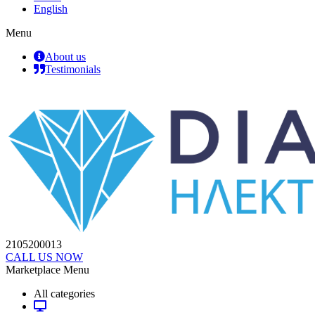
English
Menu
About us
Testimonials
2105200013
CALL US NOW
Marketplace Menu
All categories