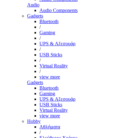
Audio
Audio Components
Gadgets
Bluetooth
/
Gaming
/
UPS & Αξεσουάρ
/
USB Sticks
/
Virtual Reality
/
view more
Gadgets
Bluetooth
Gaming
UPS & Αξεσουάρ
USB Sticks
Virtual Reality
view more
Hobby
Αθλήματα
/
Ελεύθερος Χρόνος