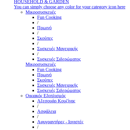
HOUSEHOLD & GARDEN
You can simply choose any color for your category icon here
Μικροσυσκευές
Fun Cooking
/
Πρωινό
/
Σκούπες
/
Συσκευές Μαγειρικής
/
Συσκευές Σιδερώματος
Μικροσυσκευές
Fun Cooking
Πρωινό
Σκούπες
Συσκευές Μαγειρικής
Συσκευές Σιδερώματος
Οικιακός Εξοπλισμός
Αξεσουάρ Κουζίνας
/
Ασφάλεια
/
Αφυγραντήρες - Ιονιστές
/