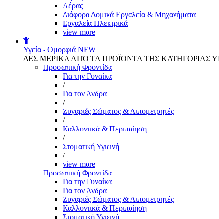
Αέρας
Διάφορα Δομικά Εργαλεία & Μηχανήματα
Εργαλεία Ηλεκτρικά
view more
Υγεία - Ομορφιά
NEW
ΔΕΣ ΜΕΡΙΚΑ ΑΠΌ ΤΑ ΠΡΟΪΌΝΤΑ ΤΗΣ ΚΑΤΗΓΟΡΙΑΣ Υ
Προσωπική Φροντίδα
Για την Γυναίκα
/
Για τον Άνδρα
/
Ζυγαριές Σώματος & Λιπομετρητές
/
Καλλυντικά & Περιποίηση
/
Στοματική Υγιεινή
/
view more
Προσωπική Φροντίδα
Για την Γυναίκα
Για τον Άνδρα
Ζυγαριές Σώματος & Λιπομετρητές
Καλλυντικά & Περιποίηση
Στοματική Υγιεινή