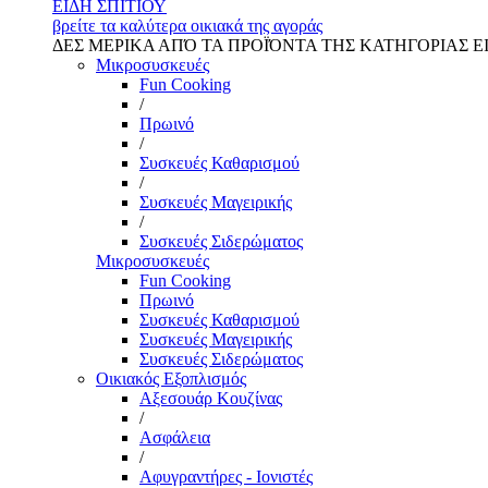
ΕΙΔΗ ΣΠΙΤΙΟΥ
βρείτε τα καλύτερα οικιακά της αγοράς
ΔΕΣ ΜΕΡΙΚΑ ΑΠΌ ΤΑ ΠΡΟΪΌΝΤΑ ΤΗΣ ΚΑΤΗΓΟΡΙΑΣ Ε
Μικροσυσκευές
Fun Cooking
/
Πρωινό
/
Συσκευές Καθαρισμού
/
Συσκευές Μαγειρικής
/
Συσκευές Σιδερώματος
Μικροσυσκευές
Fun Cooking
Πρωινό
Συσκευές Καθαρισμού
Συσκευές Μαγειρικής
Συσκευές Σιδερώματος
Οικιακός Εξοπλισμός
Αξεσουάρ Κουζίνας
/
Ασφάλεια
/
Αφυγραντήρες - Ιονιστές