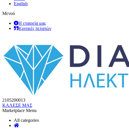
English
Μενού
Η εταιρεία μας
Κριτικές πελατών
2105200013
ΚΑΛΕΣΕ ΜΑΣ
Marketplace Menu
All categories