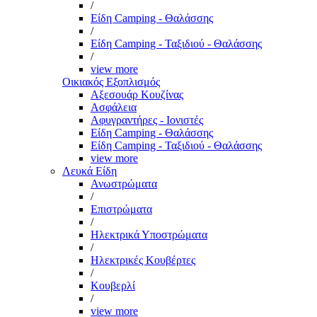
/
Είδη Camping - Θαλάσσης
/
Είδη Camping - Ταξιδιού - Θαλάσσης
/
view more
Οικιακός Εξοπλισμός
Αξεσουάρ Κουζίνας
Ασφάλεια
Αφυγραντήρες - Ιονιστές
Είδη Camping - Θαλάσσης
Είδη Camping - Ταξιδιού - Θαλάσσης
view more
Λευκά Είδη
Ανωστρώματα
/
Επιστρώματα
/
Ηλεκτρικά Υποστρώματα
/
Ηλεκτρικές Κουβέρτες
/
Κουβερλί
/
view more