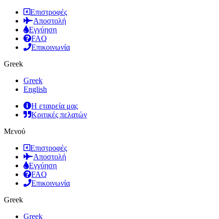
Επιστροφές
Αποστολή
Εγγύηση
FAQ
Επικοινωνία
Greek
Greek
English
Η εταιρεία μας
Κριτικές πελατών
Μενού
Επιστροφές
Αποστολή
Εγγύηση
FAQ
Επικοινωνία
Greek
Greek