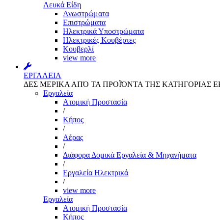
Λευκά Είδη
Ανωστρώματα
Επιστρώματα
Ηλεκτρικά Υποστρώματα
Ηλεκτρικές Κουβέρτες
Κουβερλί
view more
ΕΡΓΑΛΕΙΑ
ΔΕΣ ΜΕΡΙΚΑ ΑΠΌ ΤΑ ΠΡΟΪΌΝΤΑ ΤΗΣ ΚΑΤΗΓΟΡΙΑΣ Ε
Εργαλεία
Aτομική Προστασία
/
Kήπος
/
Αέρας
/
Διάφορα Δομικά Εργαλεία & Μηχανήματα
/
Εργαλεία Ηλεκτρικά
/
view more
Εργαλεία
Aτομική Προστασία
Kήπος