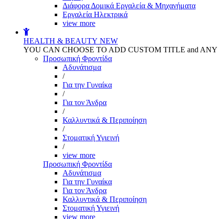
Διάφορα Δομικά Εργαλεία & Μηχανήματα
Εργαλεία Ηλεκτρικά
view more
HEALTH & BEAUTY
NEW
YOU CAN CHOOSE TO ADD CUSTOM TITLE and AN
Προσωπική Φροντίδα
Αδυνάτισμα
/
Για την Γυναίκα
/
Για τον Άνδρα
/
Καλλυντικά & Περιποίηση
/
Στοματική Υγιεινή
/
view more
Προσωπική Φροντίδα
Αδυνάτισμα
Για την Γυναίκα
Για τον Άνδρα
Καλλυντικά & Περιποίηση
Στοματική Υγιεινή
view more