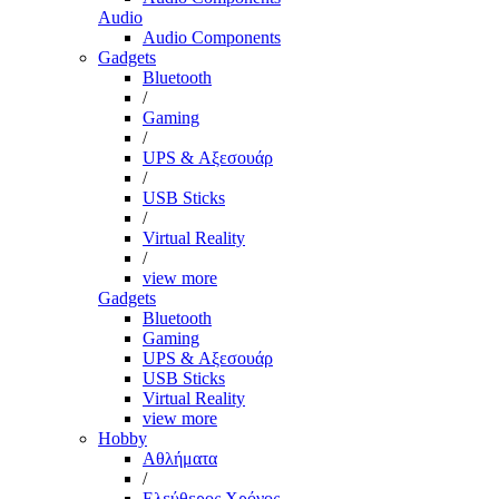
Audio
Audio Components
Gadgets
Bluetooth
/
Gaming
/
UPS & Αξεσουάρ
/
USB Sticks
/
Virtual Reality
/
view more
Gadgets
Bluetooth
Gaming
UPS & Αξεσουάρ
USB Sticks
Virtual Reality
view more
Hobby
Αθλήματα
/
Ελεύθερος Χρόνος