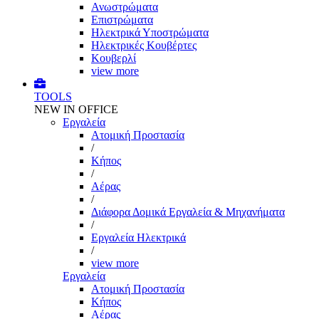
Ανωστρώματα
Επιστρώματα
Ηλεκτρικά Υποστρώματα
Ηλεκτρικές Κουβέρτες
Κουβερλί
view more
TOOLS
NEW IN OFFICE
Εργαλεία
Aτομική Προστασία
/
Kήπος
/
Αέρας
/
Διάφορα Δομικά Εργαλεία & Μηχανήματα
/
Εργαλεία Ηλεκτρικά
/
view more
Εργαλεία
Aτομική Προστασία
Kήπος
Αέρας