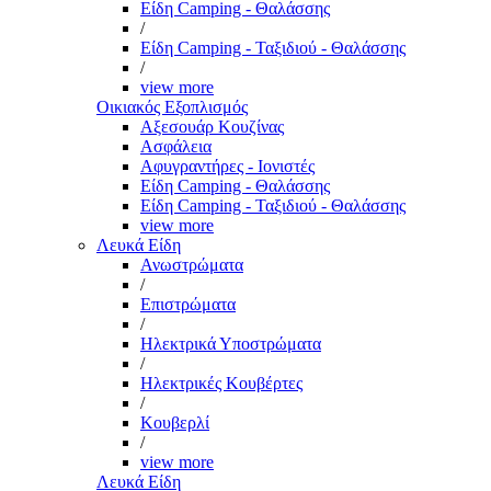
Είδη Camping - Θαλάσσης
/
Είδη Camping - Ταξιδιού - Θαλάσσης
/
view more
Οικιακός Εξοπλισμός
Αξεσουάρ Κουζίνας
Ασφάλεια
Αφυγραντήρες - Ιονιστές
Είδη Camping - Θαλάσσης
Είδη Camping - Ταξιδιού - Θαλάσσης
view more
Λευκά Είδη
Ανωστρώματα
/
Επιστρώματα
/
Ηλεκτρικά Υποστρώματα
/
Ηλεκτρικές Κουβέρτες
/
Κουβερλί
/
view more
Λευκά Είδη