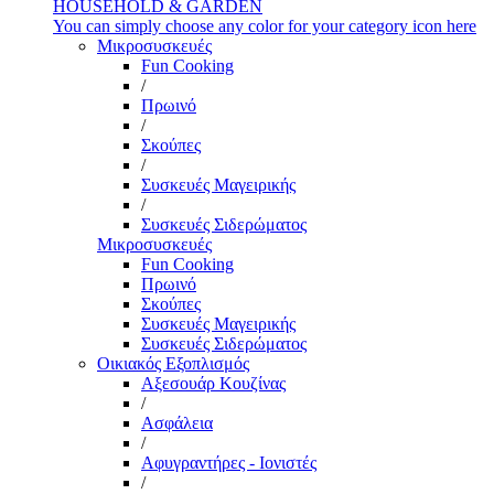
HOUSEHOLD & GARDEN
You can simply choose any color for your category icon here
Μικροσυσκευές
Fun Cooking
/
Πρωινό
/
Σκούπες
/
Συσκευές Μαγειρικής
/
Συσκευές Σιδερώματος
Μικροσυσκευές
Fun Cooking
Πρωινό
Σκούπες
Συσκευές Μαγειρικής
Συσκευές Σιδερώματος
Οικιακός Εξοπλισμός
Αξεσουάρ Κουζίνας
/
Ασφάλεια
/
Αφυγραντήρες - Ιονιστές
/