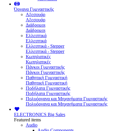
Όργανα Γυμναστικής
Αξεσουάρ
Αξεσουάρ
Διάδρομοι
Διάδρομοι
Ελλειπτικά
Ελλειπτικά
Ελλειπτικά - Stepper
Ελλειπτικά - Stepper
Κωπηλατικές
Κωπηλατικές
Πάγκοι Γυμναστικής
Πάγκοι Γυμναστικής
Παθητική Γυμναστική
Παθητική Γυμναστική
Ποδήλατα Γυμναστικής
Ποδήλατα Γυμναστικής
Πολυόργανα και Μηχανήματα Γυμναστικής
Πολυόργανα και Μηχανήματα Γυμναστικής
ELECTRONICS
Big Sales
Featured items
Audio
Audio Components