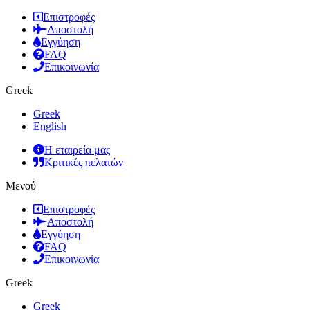
Επιστροφές
Αποστολή
Εγγύηση
FAQ
Επικοινωνία
Greek
Greek
English
Η εταιρεία μας
Κριτικές πελατών
Μενού
Επιστροφές
Αποστολή
Εγγύηση
FAQ
Επικοινωνία
Greek
Greek