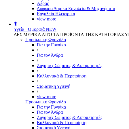
Αέρας
Διάφορα Δομικά Εργαλεία & Μηχανήματα
Εργαλεία Ηλεκτρικά
view more
Υγεία - Ομορφιά
NEW
ΔΕΣ ΜΕΡΙΚΑ ΑΠΌ ΤΑ ΠΡΟΪΌΝΤΑ ΤΗΣ ΚΑΤΗΓΟΡΙΑΣ Υ
Προσωπική Φροντίδα
Για την Γυναίκα
/
Για τον Άνδρα
/
Ζυγαριές Σώματος & Λιπομετρητές
/
Καλλυντικά & Περιποίηση
/
Στοματική Υγιεινή
/
view more
Προσωπική Φροντίδα
Για την Γυναίκα
Για τον Άνδρα
Ζυγαριές Σώματος & Λιπομετρητές
Καλλυντικά & Περιποίηση
Στοματική Υγιεινή