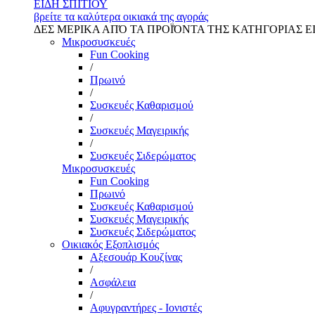
ΕΙΔΗ ΣΠΙΤΙΟΥ
βρείτε τα καλύτερα οικιακά της αγοράς
ΔΕΣ ΜΕΡΙΚΑ ΑΠΌ ΤΑ ΠΡΟΪΌΝΤΑ ΤΗΣ ΚΑΤΗΓΟΡΙΑΣ Ε
Μικροσυσκευές
Fun Cooking
/
Πρωινό
/
Συσκευές Καθαρισμού
/
Συσκευές Μαγειρικής
/
Συσκευές Σιδερώματος
Μικροσυσκευές
Fun Cooking
Πρωινό
Συσκευές Καθαρισμού
Συσκευές Μαγειρικής
Συσκευές Σιδερώματος
Οικιακός Εξοπλισμός
Αξεσουάρ Κουζίνας
/
Ασφάλεια
/
Αφυγραντήρες - Ιονιστές