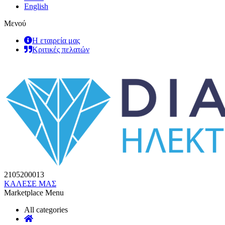
English
Μενού
Η εταιρεία μας
Κριτικές πελατών
2105200013
ΚΑΛΕΣΕ ΜΑΣ
Marketplace Menu
All categories