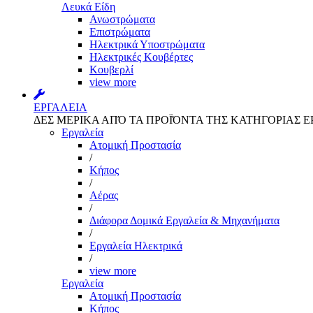
Λευκά Είδη
Ανωστρώματα
Επιστρώματα
Ηλεκτρικά Υποστρώματα
Ηλεκτρικές Κουβέρτες
Κουβερλί
view more
ΕΡΓΑΛΕΙΑ
ΔΕΣ ΜΕΡΙΚΑ ΑΠΌ ΤΑ ΠΡΟΪΌΝΤΑ ΤΗΣ ΚΑΤΗΓΟΡΙΑΣ Ε
Εργαλεία
Aτομική Προστασία
/
Kήπος
/
Αέρας
/
Διάφορα Δομικά Εργαλεία & Μηχανήματα
/
Εργαλεία Ηλεκτρικά
/
view more
Εργαλεία
Aτομική Προστασία
Kήπος