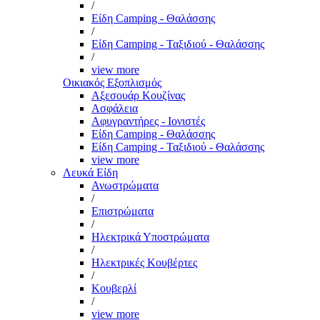
/
Είδη Camping - Θαλάσσης
/
Είδη Camping - Ταξιδιού - Θαλάσσης
/
view more
Οικιακός Εξοπλισμός
Αξεσουάρ Κουζίνας
Ασφάλεια
Αφυγραντήρες - Ιονιστές
Είδη Camping - Θαλάσσης
Είδη Camping - Ταξιδιού - Θαλάσσης
view more
Λευκά Είδη
Ανωστρώματα
/
Επιστρώματα
/
Ηλεκτρικά Υποστρώματα
/
Ηλεκτρικές Κουβέρτες
/
Κουβερλί
/
view more