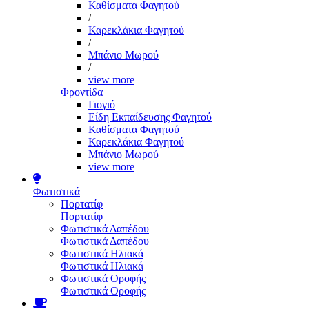
Καθίσματα Φαγητού
/
Καρεκλάκια Φαγητού
/
Μπάνιο Μωρού
/
view more
Φροντίδα
Γιογιό
Είδη Εκπαίδευσης Φαγητού
Καθίσματα Φαγητού
Καρεκλάκια Φαγητού
Μπάνιο Μωρού
view more
Φωτιστικά
Πορτατίφ
Πορτατίφ
Φωτιστικά Δαπέδου
Φωτιστικά Δαπέδου
Φωτιστικά Ηλιακά
Φωτιστικά Ηλιακά
Φωτιστικά Οροφής
Φωτιστικά Οροφής