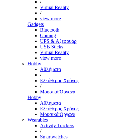
/
Virtual Reality
/
view more
Gadgets
Bluetooth
Gaming
UPS & Αξεσουάρ
USB Sticks
Virtual Reality
view more
Hobby
Αθλήματα
/
Ελεύθερος Χρόνος
/
Μουσικά Όργανα
Hobby
Αθλήματα
Ελεύθερος Χρόνος
Μουσικά Όργανα
Wearables
Activity Trackers
/
Smartwatches