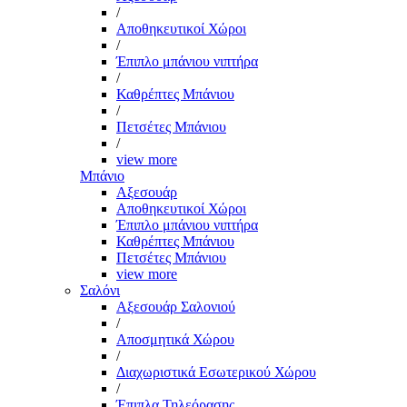
/
Αποθηκευτικοί Χώροι
/
Έπιπλο μπάνιου νιπτήρα
/
Καθρέπτες Μπάνιου
/
Πετσέτες Μπάνιου
/
view more
Μπάνιο
Αξεσουάρ
Αποθηκευτικοί Χώροι
Έπιπλο μπάνιου νιπτήρα
Καθρέπτες Μπάνιου
Πετσέτες Μπάνιου
view more
Σαλόνι
Αξεσουάρ Σαλονιού
/
Αποσμητικά Χώρου
/
Διαχωριστικά Εσωτερικού Χώρου
/
Έπιπλα Τηλεόρασης