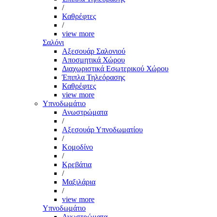
/
Καθρέφτες
/
view more
Σαλόνι
Αξεσουάρ Σαλονιού
Αποσμητικά Χώρου
Διαχωριστικά Εσωτερικού Χώρου
Έπιπλα Τηλεόρασης
Καθρέφτες
view more
Υπνοδωμάτιο
Ανωστρώματα
/
Αξεσουάρ Υπνοδωματίου
/
Κομοδίνο
/
Κρεβάτια
/
Μαξιλάρια
/
view more
Υπνοδωμάτιο
Ανωστρώματα