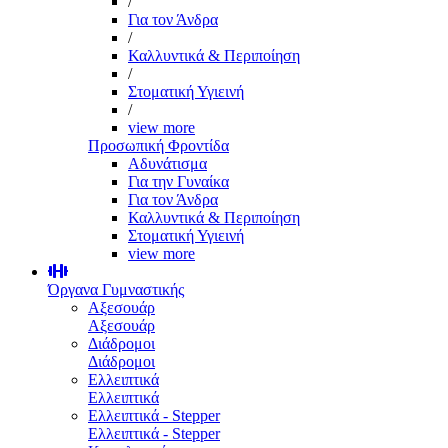
/
Για τον Άνδρα
/
Καλλυντικά & Περιποίηση
/
Στοματική Υγιεινή
/
view more
Προσωπική Φροντίδα
Αδυνάτισμα
Για την Γυναίκα
Για τον Άνδρα
Καλλυντικά & Περιποίηση
Στοματική Υγιεινή
view more
Όργανα Γυμναστικής
Αξεσουάρ
Αξεσουάρ
Διάδρομοι
Διάδρομοι
Ελλειπτικά
Ελλειπτικά
Ελλειπτικά - Stepper
Ελλειπτικά - Stepper