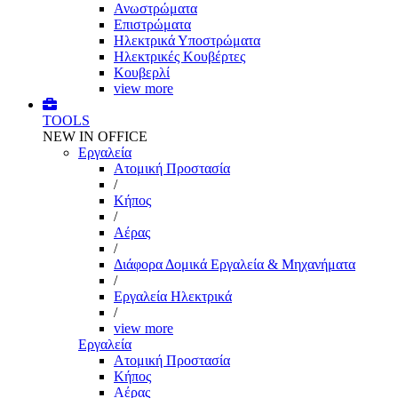
Ανωστρώματα
Επιστρώματα
Ηλεκτρικά Υποστρώματα
Ηλεκτρικές Κουβέρτες
Κουβερλί
view more
TOOLS
NEW IN OFFICE
Εργαλεία
Aτομική Προστασία
/
Kήπος
/
Αέρας
/
Διάφορα Δομικά Εργαλεία & Μηχανήματα
/
Εργαλεία Ηλεκτρικά
/
view more
Εργαλεία
Aτομική Προστασία
Kήπος
Αέρας