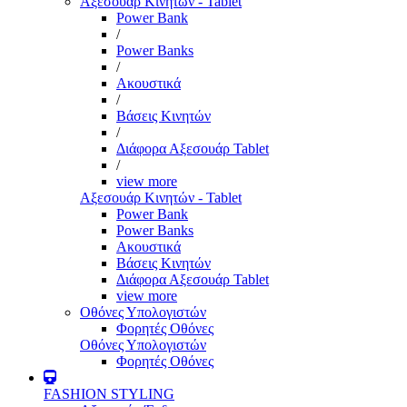
Αξεσουάρ Κινητών - Tablet
Power Bank
/
Power Banks
/
Ακουστικά
/
Βάσεις Κινητών
/
Διάφορα Αξεσουάρ Tablet
/
view more
Αξεσουάρ Κινητών - Tablet
Power Bank
Power Banks
Ακουστικά
Βάσεις Κινητών
Διάφορα Αξεσουάρ Tablet
view more
Οθόνες Υπολογιστών
Φορητές Οθόνες
Οθόνες Υπολογιστών
Φορητές Οθόνες
FASHION STYLING