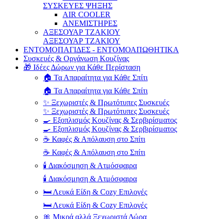
ΣΥΣΚΕΥΕΣ ΨΗΞΗΣ
AIR COOLER
ΑΝΕΜΙΣΤΗΡΕΣ
ΑΞΕΣΟΥΑΡ ΤΖΑΚΙΟΥ
ΑΞΕΣΟΥΑΡ ΤΖΑΚΙΟΥ
ΕΝΤΟΜΟΠΑΓΙΔΕΣ - ΕΝΤΟΜΟΑΠΩΘΗΤΙΚΑ
Συσκευές & Οργάνωση Κουζίνας
🎁 Ιδέες Δώρων για Κάθε Περίσταση
🏠 Τα Απαραίτητα για Κάθε Σπίτι
🏠 Τα Απαραίτητα για Κάθε Σπίτι
✨ Ξεχωριστές & Πρωτότυπες Συσκευές
✨ Ξεχωριστές & Πρωτότυπες Συσκευές
🍳 Εξοπλισμός Κουζίνας & Σερβιρίσματος
🍳 Εξοπλισμός Κουζίνας & Σερβιρίσματος
☕ Καφές & Απόλαυση στο Σπίτι
☕ Καφές & Απόλαυση στο Σπίτι
🕯️ Διακόσμηση & Ατμόσφαιρα
🕯️ Διακόσμηση & Ατμόσφαιρα
🛏️ Λευκά Είδη & Cozy Επιλογές
🛏️ Λευκά Είδη & Cozy Επιλογές
🎀 Μικρά αλλά Ξεχωριστά Δώρα