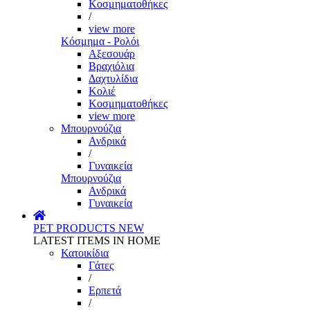
Κοσμηματοθήκες
/
view more
Κόσμημα - Ρολόι
Αξεσουάρ
Βραχιόλια
Δαχτυλίδια
Κολιέ
Κοσμηματοθήκες
view more
Μπουρνούζια
Ανδρικά
/
Γυναικεία
Μπουρνούζια
Ανδρικά
Γυναικεία
PET PRODUCTS
NEW
LATEST ITEMS IN HOME
Κατοικίδια
Γάτες
/
Ερπετά
/