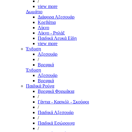
/
view more
Δωμάτιο
Διάφορα Αξεσουάρ
Κρεβάτια
Λίκνο
Λίκνο - Ρηλάξ
Παιδικά Λευκά Είδη
view more
Ένδυση
Αξεσουάρ
/
Βρεφικά
Ένδυση
Αξεσουάρ
Βρεφικά
Παιδικά Ρούχα
Βρεφικά Φορμάκια
/
Γάντια - Κασκόλ - Σκούφοι
/
Παιδικά Αξεσουάρ
/
Παιδικά Εσώρουχα
/