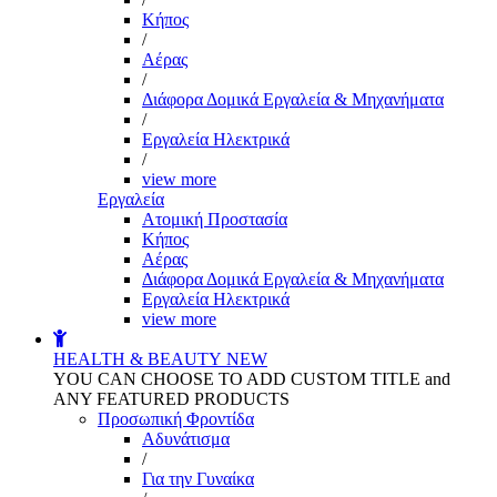
Kήπος
/
Αέρας
/
Διάφορα Δομικά Εργαλεία & Μηχανήματα
/
Εργαλεία Ηλεκτρικά
/
view more
Εργαλεία
Aτομική Προστασία
Kήπος
Αέρας
Διάφορα Δομικά Εργαλεία & Μηχανήματα
Εργαλεία Ηλεκτρικά
view more
HEALTH & BEAUTY
NEW
YOU CAN CHOOSE TO ADD CUSTOM TITLE and
ANY FEATURED PRODUCTS
Προσωπική Φροντίδα
Αδυνάτισμα
/
Για την Γυναίκα