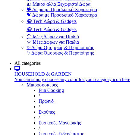
🎀 Μικρά αλλά Ξεχωριστά Δώρα
💝 Δώρα με Προσωπικό Χαρακτήρα
💝 Δώρα με Προσωπικό Χαρακτήρα
🎧 Tech Δώρα & Gadgets
🎧 Tech Δώρα & Gadgets
🎈 Ιδέες Δώρων για Παιδιά
🎈 Ιδέες Δώρων για Παιδιά
✨ Δώρα Ομορφιάς & Περιποίησης
✨ Δώρα Ομορφιάς & Περιποίησης
All categories
HOUSEHOLD & GARDEN
You can simply choose any color for your category icon here
Μικροσυσκευές
Fun Cooking
/
Πρωινό
/
Σκούπες
/
Συσκευές Μαγειρικής
/
Συσκευές Σιδερώματος