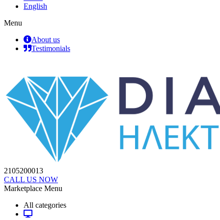
English
Menu
About us
Testimonials
2105200013
CALL US NOW
Marketplace Menu
All categories