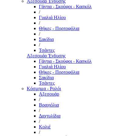
Αξεσουάρ Ένδυσης
Γάντια - Σκούφοι - Κασκόλ
/
Γυαλιά Ηλίου
/
Θήκες - Πορτοφόλια
/
Σακίδια
/
Τσάντες
Αξεσουάρ Ένδυσης
Γάντια - Σκούφοι - Κασκόλ
Γυαλιά Ηλίου
Θήκες - Πορτοφόλια
Σακίδια
Τσάντες
Κόσμημα - Ρολόι
Αξεσουάρ
/
Βραχιόλια
/
Δαχτυλίδια
/
Κολιέ
/