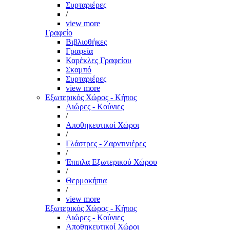
Συρταριέρες
/
view more
Γραφείο
Βιβλιοθήκες
Γραφεία
Καρέκλες Γραφείου
Σκαμπό
Συρταριέρες
view more
Εξωτερικός Χώρος - Κήπος
Αιώρες - Κούνιες
/
Αποθηκευτικοί Χώροι
/
Γλάστρες - Ζαρντινιέρες
/
Έπιπλα Εξωτερικού Χώρου
/
Θερμοκήπια
/
view more
Εξωτερικός Χώρος - Κήπος
Αιώρες - Κούνιες
Αποθηκευτικοί Χώροι