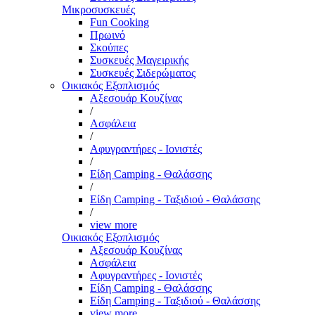
Μικροσυσκευές
Fun Cooking
Πρωινό
Σκούπες
Συσκευές Μαγειρικής
Συσκευές Σιδερώματος
Οικιακός Εξοπλισμός
Αξεσουάρ Κουζίνας
/
Ασφάλεια
/
Αφυγραντήρες - Ιονιστές
/
Είδη Camping - Θαλάσσης
/
Είδη Camping - Ταξιδιού - Θαλάσσης
/
view more
Οικιακός Εξοπλισμός
Αξεσουάρ Κουζίνας
Ασφάλεια
Αφυγραντήρες - Ιονιστές
Είδη Camping - Θαλάσσης
Είδη Camping - Ταξιδιού - Θαλάσσης
view more