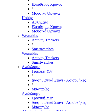
Ελεύθερος Χρόνος
/
Μουσικά Όργανα
Hobby
Αθλήματα
Ελεύθερος Χρόνος
Μουσικά Όργανα
Wearables
Activity Trackers
/
Smartwatches
Wearables
Activity Trackers
Smartwatches
Αναλώσιμα
Γραφική Ύλη
/
Διαφημιστικά Σταντ - Αφισοθήκες
/
Μπαταρίες
Αναλώσιμα
Γραφική Ύλη
Διαφημιστικά Σταντ - Αφισοθήκες
Μπαταρίες