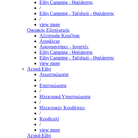
Είδη Camping - Θαλάσσης
/
Είδη Camping - Ταξιδιού - Θαλάσσης
/
view more
Οικιακός Εξοπλισμός
Αξεσουάρ Κουζίνας
Ασφάλεια
Αφυγραντήρες - Ιονιστές
Είδη Camping - Θαλάσσης
Είδη Camping - Ταξιδιού - Θαλάσσης
view more
Λευκά Είδη
Ανωστρώματα
/
Επιστρώματα
/
Ηλεκτρικά Υποστρώματα
/
Ηλεκτρικές Κουβέρτες
/
Κουβερλί
/
view more
Λευκά Είδη