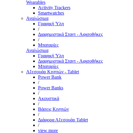
Wearables
Activity Trackers
Smartwatches
Αναλώσιμα
Γραφική Ύλη
/
Διαφημιστικά Σταντ - Αφισοθήκες
/
Μπαταρίες
Αναλώσιμα
Γραφική Ύλη
Διαφημιστικά Σταντ - Αφισοθήκες
Μπαταρίες
Αξεσουάρ Κινητών - Tablet
Power Bank
/
Power Banks
/
Ακουστικά
/
Βάσεις Κινητών
/
Διάφορα Αξεσουάρ Tablet
/
view more