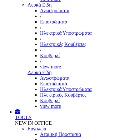
Λευκά Είδη
Ανωστρώματα
/
Επιστρώματα
/
Ηλεκτρικά Υποστρώματα
/
Ηλεκτρικές Κουβέρτες
/
Κουβερλί
/
view more
Λευκά Είδη
Ανωστρώματα
Επιστρώματα
Ηλεκτρικά Υποστρώματα
Ηλεκτρικές Κουβέρτες
Κουβερλί
view more
TOOLS
NEW IN OFFICE
Εργαλεία
Aτομική Προστασία
/