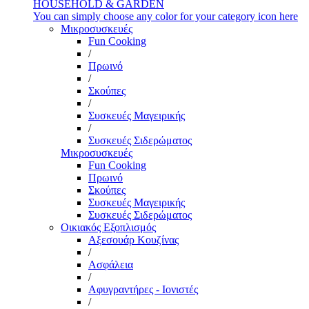
HOUSEHOLD & GARDEN
You can simply choose any color for your category icon here
Μικροσυσκευές
Fun Cooking
/
Πρωινό
/
Σκούπες
/
Συσκευές Μαγειρικής
/
Συσκευές Σιδερώματος
Μικροσυσκευές
Fun Cooking
Πρωινό
Σκούπες
Συσκευές Μαγειρικής
Συσκευές Σιδερώματος
Οικιακός Εξοπλισμός
Αξεσουάρ Κουζίνας
/
Ασφάλεια
/
Αφυγραντήρες - Ιονιστές
/