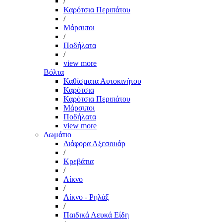
/
Καρότσια Περιπάτου
/
Μάρσιποι
/
Ποδήλατα
/
view more
Βόλτα
Καθίσματα Αυτοκινήτου
Καρότσια
Καρότσια Περιπάτου
Μάρσιποι
Ποδήλατα
view more
Δωμάτιο
Διάφορα Αξεσουάρ
/
Κρεβάτια
/
Λίκνο
/
Λίκνο - Ρηλάξ
/
Παιδικά Λευκά Είδη