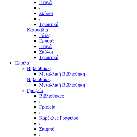
Πτηνά
/
Σκύλοι
/
Τρωκτικά
Κατοικίδια
Γάτες
Ερπετά
Πτηνά
Σκύλοι
Τρωκτικά
Έπιπλα
Βιβλιοθήκες
Μεταλλική Βιβλιοθήκη
Βιβλιοθήκες
Μεταλλική Βιβλιοθήκη
Γραφείο
Βιβλιοθήκες
/
Γραφεία
/
Καρέκλες Γραφείου
/
Σκαμπό
/