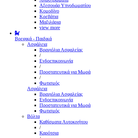
Αξεσουάρ Υπνοδωματίου
Κομοδίνο
Κρεβάτια
Μαξιλάρια
view more
Βρεφικά - Παιδικά
Ασφάλεια
Βραχιόλια Ασφαλείας
/
Ενδοεπικοινωνία
/
Προστατευτικά για Μωρά
/
Φωτισμός
Ασφάλεια
Βραχιόλια Ασφαλείας
Ενδοεπικοινωνία
Προστατευτικά για Μωρά
Φωτισμός
Βόλτα
Καθίσματα Αυτοκινήτου
/
Καρότσια