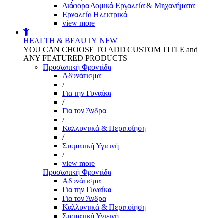
Διάφορα Δομικά Εργαλεία & Μηχανήματα
Εργαλεία Ηλεκτρικά
view more
HEALTH & BEAUTY
NEW
YOU CAN CHOOSE TO ADD CUSTOM TITLE and
ANY FEATURED PRODUCTS
Προσωπική Φροντίδα
Αδυνάτισμα
/
Για την Γυναίκα
/
Για τον Άνδρα
/
Καλλυντικά & Περιποίηση
/
Στοματική Υγιεινή
/
view more
Προσωπική Φροντίδα
Αδυνάτισμα
Για την Γυναίκα
Για τον Άνδρα
Καλλυντικά & Περιποίηση
Στοματική Υγιεινή