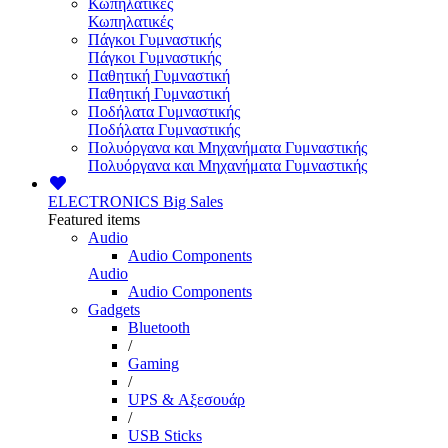
Κωπηλατικές
Κωπηλατικές
Πάγκοι Γυμναστικής
Πάγκοι Γυμναστικής
Παθητική Γυμναστική
Παθητική Γυμναστική
Ποδήλατα Γυμναστικής
Ποδήλατα Γυμναστικής
Πολυόργανα και Μηχανήματα Γυμναστικής
Πολυόργανα και Μηχανήματα Γυμναστικής
ELECTRONICS
Big Sales
Featured items
Audio
Audio Components
Audio
Audio Components
Gadgets
Bluetooth
/
Gaming
/
UPS & Αξεσουάρ
/
USB Sticks