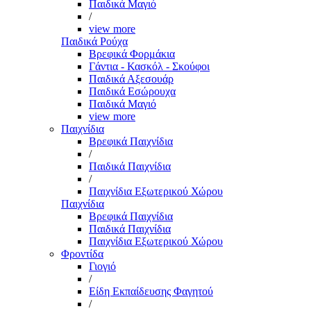
Παιδικά Μαγιό
/
view more
Παιδικά Ρούχα
Βρεφικά Φορμάκια
Γάντια - Κασκόλ - Σκούφοι
Παιδικά Αξεσουάρ
Παιδικά Εσώρουχα
Παιδικά Μαγιό
view more
Παιχνίδια
Βρεφικά Παιχνίδια
/
Παιδικά Παιχνίδια
/
Παιχνίδια Εξωτερικού Χώρου
Παιχνίδια
Βρεφικά Παιχνίδια
Παιδικά Παιχνίδια
Παιχνίδια Εξωτερικού Χώρου
Φροντίδα
Γιογιό
/
Είδη Εκπαίδευσης Φαγητού
/