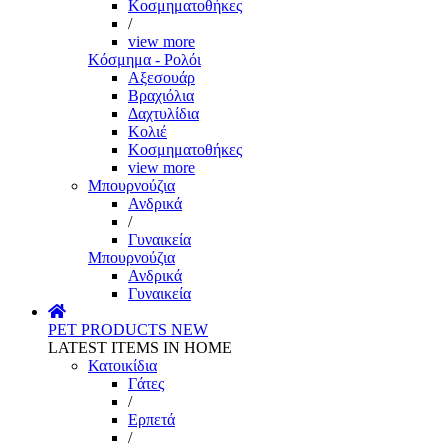
Κοσμηματοθήκες
/
view more
Κόσμημα - Ρολόι
Αξεσουάρ
Βραχιόλια
Δαχτυλίδια
Κολιέ
Κοσμηματοθήκες
view more
Μπουρνούζια
Ανδρικά
/
Γυναικεία
Μπουρνούζια
Ανδρικά
Γυναικεία
PET PRODUCTS
NEW
LATEST ITEMS IN HOME
Κατοικίδια
Γάτες
/
Ερπετά
/