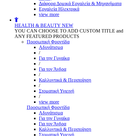
Διάφορα Δομικά Εργαλεία & Μηχανήματα
Εργαλεία Ηλεκτρικά
view more
HEALTH & BEAUTY
NEW
YOU CAN CHOOSE TO ADD CUSTOM TITLE and
ANY FEATURED PRODUCTS
Προσωπική Φροντίδα
Αδυνάτισμα
/
Για την Γυναίκα
/
Για τον Άνδρα
/
Καλλυντικά & Περιποίηση
/
Στοματική Υγιεινή
/
view more
Προσωπική Φροντίδα
Αδυνάτισμα
Για την Γυναίκα
Για τον Άνδρα
Καλλυντικά & Περιποίηση
Στοματική Υγιεινή