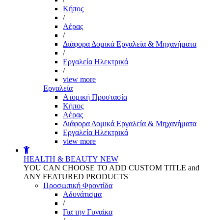
Kήπος
/
Αέρας
/
Διάφορα Δομικά Εργαλεία & Μηχανήματα
/
Εργαλεία Ηλεκτρικά
/
view more
Εργαλεία
Aτομική Προστασία
Kήπος
Αέρας
Διάφορα Δομικά Εργαλεία & Μηχανήματα
Εργαλεία Ηλεκτρικά
view more
HEALTH & BEAUTY
NEW
YOU CAN CHOOSE TO ADD CUSTOM TITLE and
ANY FEATURED PRODUCTS
Προσωπική Φροντίδα
Αδυνάτισμα
/
Για την Γυναίκα