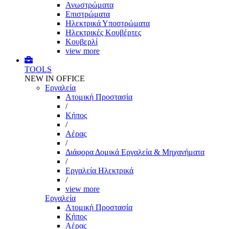
Ανωστρώματα
Επιστρώματα
Ηλεκτρικά Υποστρώματα
Ηλεκτρικές Κουβέρτες
Κουβερλί
view more
TOOLS
NEW IN OFFICE
Εργαλεία
Aτομική Προστασία
/
Kήπος
/
Αέρας
/
Διάφορα Δομικά Εργαλεία & Μηχανήματα
/
Εργαλεία Ηλεκτρικά
/
view more
Εργαλεία
Aτομική Προστασία
Kήπος
Αέρας