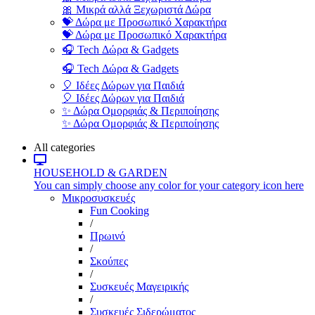
🎀 Μικρά αλλά Ξεχωριστά Δώρα
💝 Δώρα με Προσωπικό Χαρακτήρα
💝 Δώρα με Προσωπικό Χαρακτήρα
🎧 Tech Δώρα & Gadgets
🎧 Tech Δώρα & Gadgets
🎈 Ιδέες Δώρων για Παιδιά
🎈 Ιδέες Δώρων για Παιδιά
✨ Δώρα Ομορφιάς & Περιποίησης
✨ Δώρα Ομορφιάς & Περιποίησης
All categories
HOUSEHOLD & GARDEN
You can simply choose any color for your category icon here
Μικροσυσκευές
Fun Cooking
/
Πρωινό
/
Σκούπες
/
Συσκευές Μαγειρικής
/
Συσκευές Σιδερώματος