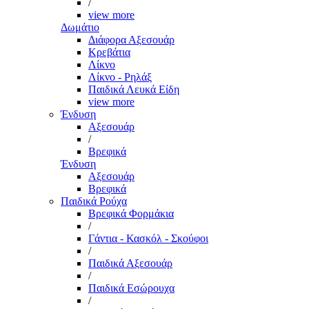
/
view more
Δωμάτιο
Διάφορα Αξεσουάρ
Κρεβάτια
Λίκνο
Λίκνο - Ρηλάξ
Παιδικά Λευκά Είδη
view more
Ένδυση
Αξεσουάρ
/
Βρεφικά
Ένδυση
Αξεσουάρ
Βρεφικά
Παιδικά Ρούχα
Βρεφικά Φορμάκια
/
Γάντια - Κασκόλ - Σκούφοι
/
Παιδικά Αξεσουάρ
/
Παιδικά Εσώρουχα
/