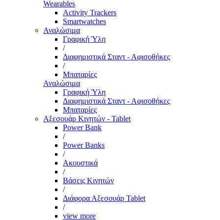
Wearables
Activity Trackers
Smartwatches
Αναλώσιμα
Γραφική Ύλη
/
Διαφημιστικά Σταντ - Αφισοθήκες
/
Μπαταρίες
Αναλώσιμα
Γραφική Ύλη
Διαφημιστικά Σταντ - Αφισοθήκες
Μπαταρίες
Αξεσουάρ Κινητών - Tablet
Power Bank
/
Power Banks
/
Ακουστικά
/
Βάσεις Κινητών
/
Διάφορα Αξεσουάρ Tablet
/
view more