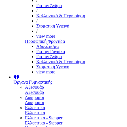
/
Για τον Άνδρα
/
Καλλυντικά & Περιποίηση
/
Στοματική Υγιεινή
/
view more
Προσωπική Φροντίδα
Αδυνάτισμα
Για την Γυναίκα
Για τον Άνδρα
Καλλυντικά & Περιποίηση
Στοματική Υγιεινή
view more
Όργανα Γυμναστικής
Αξεσουάρ
Αξεσουάρ
Διάδρομοι
Διάδρομοι
Ελλειπτικά
Ελλειπτικά
Ελλειπτικά - Stepper
Ελλειπτικά - Stepper