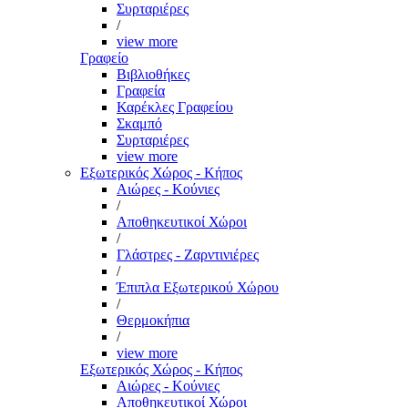
Συρταριέρες
/
view more
Γραφείο
Βιβλιοθήκες
Γραφεία
Καρέκλες Γραφείου
Σκαμπό
Συρταριέρες
view more
Εξωτερικός Χώρος - Κήπος
Αιώρες - Κούνιες
/
Αποθηκευτικοί Χώροι
/
Γλάστρες - Ζαρντινιέρες
/
Έπιπλα Εξωτερικού Χώρου
/
Θερμοκήπια
/
view more
Εξωτερικός Χώρος - Κήπος
Αιώρες - Κούνιες
Αποθηκευτικοί Χώροι