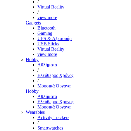
/
Virtual Reality
/
view more
Gadgets
Bluetooth
Gaming
UPS & Αξεσουάρ
USB Sticks
Virtual Reality
view more
Hobby
Αθλήματα
/
Ελεύθερος Χρόνος
/
Μουσικά Όργανα
Hobby
Αθλήματα
Ελεύθερος Χρόνος
Μουσικά Όργανα
Wearables
Activity Trackers
/
Smartwatches