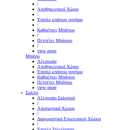
/
Αποθηκευτικοί Χώροι
/
Έπιπλο μπάνιου νιπτήρα
/
Καθρέπτες Μπάνιου
/
Πετσέτες Μπάνιου
/
view more
Μπάνιο
Αξεσουάρ
Αποθηκευτικοί Χώροι
Έπιπλο μπάνιου νιπτήρα
Καθρέπτες Μπάνιου
Πετσέτες Μπάνιου
view more
Σαλόνι
Αξεσουάρ Σαλονιού
/
Αποσμητικά Χώρου
/
Διαχωριστικά Εσωτερικού Χώρου
/
Έπιπλα Τηλεόρασης