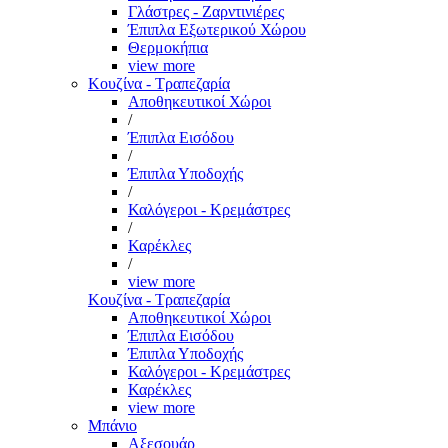
Γλάστρες - Ζαρντινιέρες
Έπιπλα Εξωτερικού Χώρου
Θερμοκήπια
view more
Κουζίνα - Τραπεζαρία
Αποθηκευτικοί Χώροι
/
Έπιπλα Εισόδου
/
Έπιπλα Υποδοχής
/
Καλόγεροι - Κρεμάστρες
/
Καρέκλες
/
view more
Κουζίνα - Τραπεζαρία
Αποθηκευτικοί Χώροι
Έπιπλα Εισόδου
Έπιπλα Υποδοχής
Καλόγεροι - Κρεμάστρες
Καρέκλες
view more
Μπάνιο
Αξεσουάρ