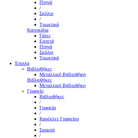
Πτηνά
/
Σκύλοι
/
Τρωκτικά
Κατοικίδια
Γάτες
Ερπετά
Πτηνά
Σκύλοι
Τρωκτικά
Έπιπλα
Βιβλιοθήκες
Μεταλλική Βιβλιοθήκη
Βιβλιοθήκες
Μεταλλική Βιβλιοθήκη
Γραφείο
Βιβλιοθήκες
/
Γραφεία
/
Καρέκλες Γραφείου
/
Σκαμπό
/