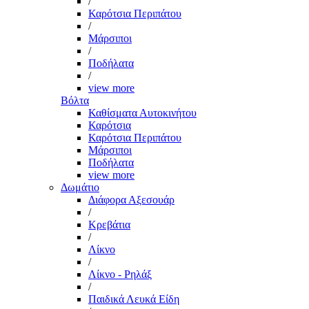
/
Καρότσια Περιπάτου
/
Μάρσιποι
/
Ποδήλατα
/
view more
Βόλτα
Καθίσματα Αυτοκινήτου
Καρότσια
Καρότσια Περιπάτου
Μάρσιποι
Ποδήλατα
view more
Δωμάτιο
Διάφορα Αξεσουάρ
/
Κρεβάτια
/
Λίκνο
/
Λίκνο - Ρηλάξ
/
Παιδικά Λευκά Είδη