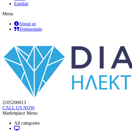
English
Menu
About us
Testimonials
2105200013
CALL US NOW
Marketplace Menu
All categories