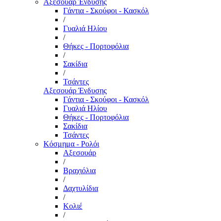
Αξεσουάρ Ένδυσης
Γάντια - Σκούφοι - Κασκόλ
/
Γυαλιά Ηλίου
/
Θήκες - Πορτοφόλια
/
Σακίδια
/
Τσάντες
Αξεσουάρ Ένδυσης
Γάντια - Σκούφοι - Κασκόλ
Γυαλιά Ηλίου
Θήκες - Πορτοφόλια
Σακίδια
Τσάντες
Κόσμημα - Ρολόι
Αξεσουάρ
/
Βραχιόλια
/
Δαχτυλίδια
/
Κολιέ
/