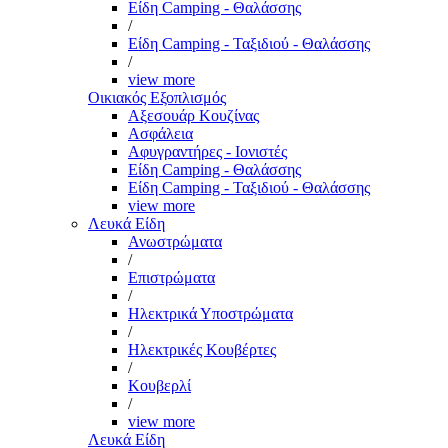
Είδη Camping - Θαλάσσης
/
Είδη Camping - Ταξιδιού - Θαλάσσης
/
view more
Οικιακός Εξοπλισμός
Αξεσουάρ Κουζίνας
Ασφάλεια
Αφυγραντήρες - Ιονιστές
Είδη Camping - Θαλάσσης
Είδη Camping - Ταξιδιού - Θαλάσσης
view more
Λευκά Είδη
Ανωστρώματα
/
Επιστρώματα
/
Ηλεκτρικά Υποστρώματα
/
Ηλεκτρικές Κουβέρτες
/
Κουβερλί
/
view more
Λευκά Είδη