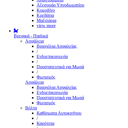
Αξεσουάρ Υπνοδωματίου
Κομοδίνο
Κρεβάτια
Μαξιλάρια
view more
Βρεφικά - Παιδικά
Ασφάλεια
Βραχιόλια Ασφαλείας
/
Ενδοεπικοινωνία
/
Προστατευτικά για Μωρά
/
Φωτισμός
Ασφάλεια
Βραχιόλια Ασφαλείας
Ενδοεπικοινωνία
Προστατευτικά για Μωρά
Φωτισμός
Βόλτα
Καθίσματα Αυτοκινήτου
/
Καρότσια