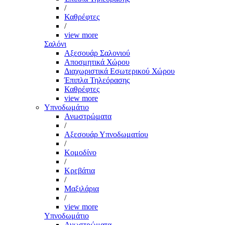
/
Καθρέφτες
/
view more
Σαλόνι
Αξεσουάρ Σαλονιού
Αποσμητικά Χώρου
Διαχωριστικά Εσωτερικού Χώρου
Έπιπλα Τηλεόρασης
Καθρέφτες
view more
Υπνοδωμάτιο
Ανωστρώματα
/
Αξεσουάρ Υπνοδωματίου
/
Κομοδίνο
/
Κρεβάτια
/
Μαξιλάρια
/
view more
Υπνοδωμάτιο
Ανωστρώματα