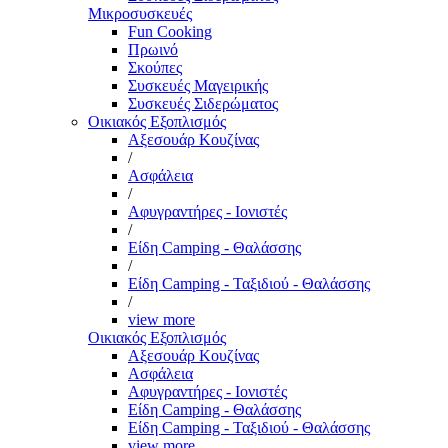
Μικροσυσκευές
Fun Cooking
Πρωινό
Σκούπες
Συσκευές Μαγειρικής
Συσκευές Σιδερώματος
Οικιακός Εξοπλισμός
Αξεσουάρ Κουζίνας
/
Ασφάλεια
/
Αφυγραντήρες - Ιονιστές
/
Είδη Camping - Θαλάσσης
/
Είδη Camping - Ταξιδιού - Θαλάσσης
/
view more
Οικιακός Εξοπλισμός
Αξεσουάρ Κουζίνας
Ασφάλεια
Αφυγραντήρες - Ιονιστές
Είδη Camping - Θαλάσσης
Είδη Camping - Ταξιδιού - Θαλάσσης
view more