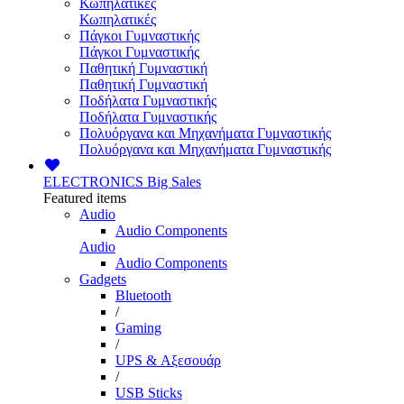
Κωπηλατικές
Κωπηλατικές
Πάγκοι Γυμναστικής
Πάγκοι Γυμναστικής
Παθητική Γυμναστική
Παθητική Γυμναστική
Ποδήλατα Γυμναστικής
Ποδήλατα Γυμναστικής
Πολυόργανα και Μηχανήματα Γυμναστικής
Πολυόργανα και Μηχανήματα Γυμναστικής
ELECTRONICS
Big Sales
Featured items
Audio
Audio Components
Audio
Audio Components
Gadgets
Bluetooth
/
Gaming
/
UPS & Αξεσουάρ
/
USB Sticks