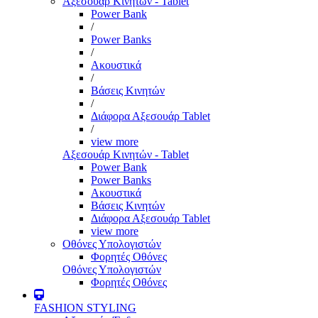
Αξεσουάρ Κινητών - Tablet
Power Bank
/
Power Banks
/
Ακουστικά
/
Βάσεις Κινητών
/
Διάφορα Αξεσουάρ Tablet
/
view more
Αξεσουάρ Κινητών - Tablet
Power Bank
Power Banks
Ακουστικά
Βάσεις Κινητών
Διάφορα Αξεσουάρ Tablet
view more
Οθόνες Υπολογιστών
Φορητές Οθόνες
Οθόνες Υπολογιστών
Φορητές Οθόνες
FASHION STYLING