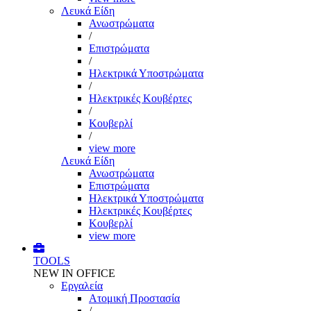
Λευκά Είδη
Ανωστρώματα
/
Επιστρώματα
/
Ηλεκτρικά Υποστρώματα
/
Ηλεκτρικές Κουβέρτες
/
Κουβερλί
/
view more
Λευκά Είδη
Ανωστρώματα
Επιστρώματα
Ηλεκτρικά Υποστρώματα
Ηλεκτρικές Κουβέρτες
Κουβερλί
view more
TOOLS
NEW IN OFFICE
Εργαλεία
Aτομική Προστασία
/