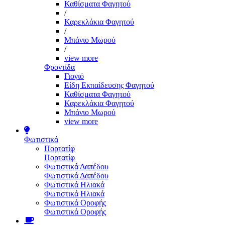
Καθίσματα Φαγητού
/
Καρεκλάκια Φαγητού
/
Μπάνιο Μωρού
/
view more
Φροντίδα
Γιογιό
Είδη Εκπαίδευσης Φαγητού
Καθίσματα Φαγητού
Καρεκλάκια Φαγητού
Μπάνιο Μωρού
view more
Φωτιστικά
Πορτατίφ
Πορτατίφ
Φωτιστικά Δαπέδου
Φωτιστικά Δαπέδου
Φωτιστικά Ηλιακά
Φωτιστικά Ηλιακά
Φωτιστικά Οροφής
Φωτιστικά Οροφής