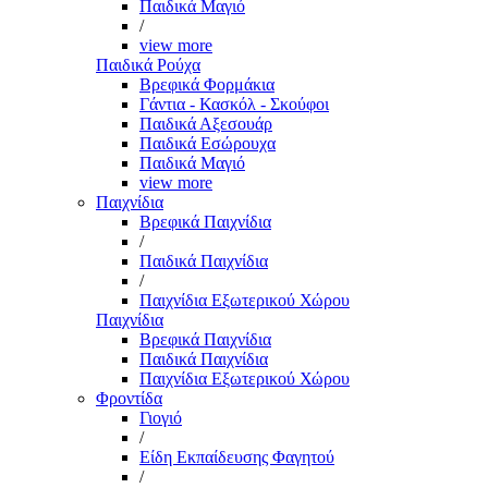
Παιδικά Μαγιό
/
view more
Παιδικά Ρούχα
Βρεφικά Φορμάκια
Γάντια - Κασκόλ - Σκούφοι
Παιδικά Αξεσουάρ
Παιδικά Εσώρουχα
Παιδικά Μαγιό
view more
Παιχνίδια
Βρεφικά Παιχνίδια
/
Παιδικά Παιχνίδια
/
Παιχνίδια Εξωτερικού Χώρου
Παιχνίδια
Βρεφικά Παιχνίδια
Παιδικά Παιχνίδια
Παιχνίδια Εξωτερικού Χώρου
Φροντίδα
Γιογιό
/
Είδη Εκπαίδευσης Φαγητού
/