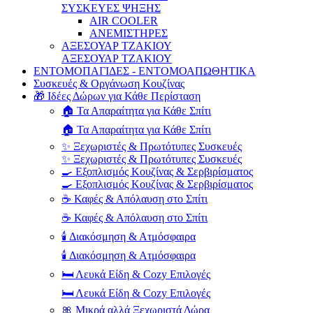
ΣΥΣΚΕΥΕΣ ΨΗΞΗΣ
AIR COOLER
ΑΝΕΜΙΣΤΗΡΕΣ
ΑΞΕΣΟΥΑΡ ΤΖΑΚΙΟΥ
ΑΞΕΣΟΥΑΡ ΤΖΑΚΙΟΥ
ΕΝΤΟΜΟΠΑΓΙΔΕΣ - ΕΝΤΟΜΟΑΠΩΘΗΤΙΚΑ
Συσκευές & Οργάνωση Κουζίνας
🎁 Ιδέες Δώρων για Κάθε Περίσταση
🏠 Τα Απαραίτητα για Κάθε Σπίτι
🏠 Τα Απαραίτητα για Κάθε Σπίτι
✨ Ξεχωριστές & Πρωτότυπες Συσκευές
✨ Ξεχωριστές & Πρωτότυπες Συσκευές
🍳 Εξοπλισμός Κουζίνας & Σερβιρίσματος
🍳 Εξοπλισμός Κουζίνας & Σερβιρίσματος
☕ Καφές & Απόλαυση στο Σπίτι
☕ Καφές & Απόλαυση στο Σπίτι
🕯️ Διακόσμηση & Ατμόσφαιρα
🕯️ Διακόσμηση & Ατμόσφαιρα
🛏️ Λευκά Είδη & Cozy Επιλογές
🛏️ Λευκά Είδη & Cozy Επιλογές
🎀 Μικρά αλλά Ξεχωριστά Δώρα