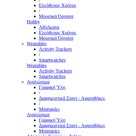
Ελεύθερος Χρόνος
/
Μουσικά Όργανα
Hobby
Αθλήματα
Ελεύθερος Χρόνος
Μουσικά Όργανα
Wearables
Activity Trackers
/
Smartwatches
Wearables
Activity Trackers
Smartwatches
Αναλώσιμα
Γραφική Ύλη
/
Διαφημιστικά Σταντ - Αφισοθήκες
/
Μπαταρίες
Αναλώσιμα
Γραφική Ύλη
Διαφημιστικά Σταντ - Αφισοθήκες
Μπαταρίες