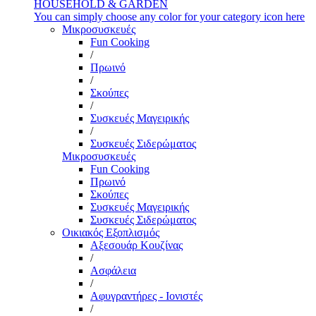
HOUSEHOLD & GARDEN
You can simply choose any color for your category icon here
Μικροσυσκευές
Fun Cooking
/
Πρωινό
/
Σκούπες
/
Συσκευές Μαγειρικής
/
Συσκευές Σιδερώματος
Μικροσυσκευές
Fun Cooking
Πρωινό
Σκούπες
Συσκευές Μαγειρικής
Συσκευές Σιδερώματος
Οικιακός Εξοπλισμός
Αξεσουάρ Κουζίνας
/
Ασφάλεια
/
Αφυγραντήρες - Ιονιστές
/