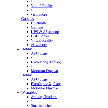
/
Virtual Reality
/
view more
Gadgets
Bluetooth
Gaming
UPS & Αξεσουάρ
USB Sticks
Virtual Reality
view more
Hobby
Αθλήματα
/
Ελεύθερος Χρόνος
/
Μουσικά Όργανα
Hobby
Αθλήματα
Ελεύθερος Χρόνος
Μουσικά Όργανα
Wearables
Activity Trackers
/
Smartwatches