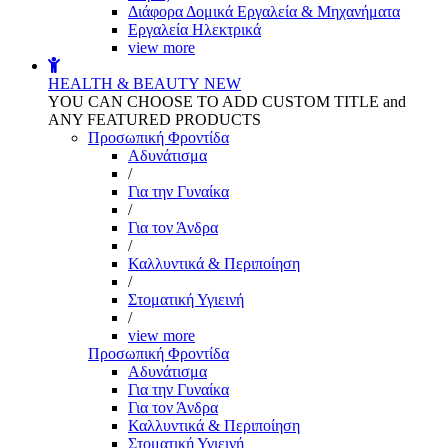
Διάφορα Δομικά Εργαλεία & Μηχανήματα
Εργαλεία Ηλεκτρικά
view more
HEALTH & BEAUTY
NEW
YOU CAN CHOOSE TO ADD CUSTOM TITLE and
ANY FEATURED PRODUCTS
Προσωπική Φροντίδα
Αδυνάτισμα
/
Για την Γυναίκα
/
Για τον Άνδρα
/
Καλλυντικά & Περιποίηση
/
Στοματική Υγιεινή
/
view more
Προσωπική Φροντίδα
Αδυνάτισμα
Για την Γυναίκα
Για τον Άνδρα
Καλλυντικά & Περιποίηση
Στοματική Υγιεινή