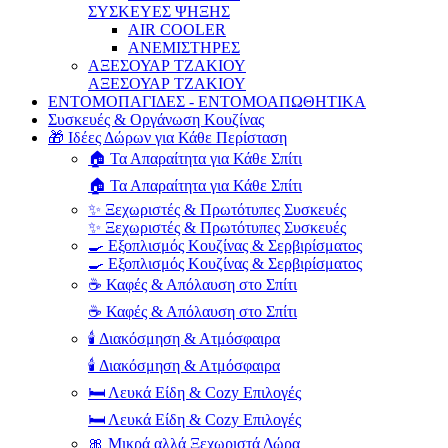
ΣΥΣΚΕΥΕΣ ΨΗΞΗΣ
AIR COOLER
ΑΝΕΜΙΣΤΗΡΕΣ
ΑΞΕΣΟΥΑΡ ΤΖΑΚΙΟΥ
ΑΞΕΣΟΥΑΡ ΤΖΑΚΙΟΥ
ΕΝΤΟΜΟΠΑΓΙΔΕΣ - ΕΝΤΟΜΟΑΠΩΘΗΤΙΚΑ
Συσκευές & Οργάνωση Κουζίνας
🎁 Ιδέες Δώρων για Κάθε Περίσταση
🏠 Τα Απαραίτητα για Κάθε Σπίτι
🏠 Τα Απαραίτητα για Κάθε Σπίτι
✨ Ξεχωριστές & Πρωτότυπες Συσκευές
✨ Ξεχωριστές & Πρωτότυπες Συσκευές
🍳 Εξοπλισμός Κουζίνας & Σερβιρίσματος
🍳 Εξοπλισμός Κουζίνας & Σερβιρίσματος
☕ Καφές & Απόλαυση στο Σπίτι
☕ Καφές & Απόλαυση στο Σπίτι
🕯️ Διακόσμηση & Ατμόσφαιρα
🕯️ Διακόσμηση & Ατμόσφαιρα
🛏️ Λευκά Είδη & Cozy Επιλογές
🛏️ Λευκά Είδη & Cozy Επιλογές
🎀 Μικρά αλλά Ξεχωριστά Δώρα