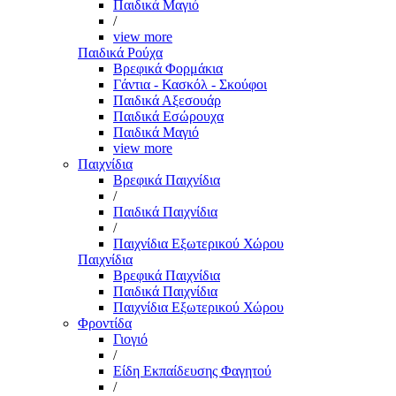
Παιδικά Μαγιό
/
view more
Παιδικά Ρούχα
Βρεφικά Φορμάκια
Γάντια - Κασκόλ - Σκούφοι
Παιδικά Αξεσουάρ
Παιδικά Εσώρουχα
Παιδικά Μαγιό
view more
Παιχνίδια
Βρεφικά Παιχνίδια
/
Παιδικά Παιχνίδια
/
Παιχνίδια Εξωτερικού Χώρου
Παιχνίδια
Βρεφικά Παιχνίδια
Παιδικά Παιχνίδια
Παιχνίδια Εξωτερικού Χώρου
Φροντίδα
Γιογιό
/
Είδη Εκπαίδευσης Φαγητού
/