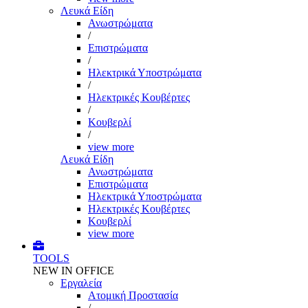
Λευκά Είδη
Ανωστρώματα
/
Επιστρώματα
/
Ηλεκτρικά Υποστρώματα
/
Ηλεκτρικές Κουβέρτες
/
Κουβερλί
/
view more
Λευκά Είδη
Ανωστρώματα
Επιστρώματα
Ηλεκτρικά Υποστρώματα
Ηλεκτρικές Κουβέρτες
Κουβερλί
view more
TOOLS
NEW IN OFFICE
Εργαλεία
Aτομική Προστασία
/