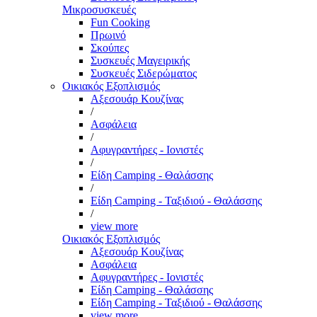
Μικροσυσκευές
Fun Cooking
Πρωινό
Σκούπες
Συσκευές Μαγειρικής
Συσκευές Σιδερώματος
Οικιακός Εξοπλισμός
Αξεσουάρ Κουζίνας
/
Ασφάλεια
/
Αφυγραντήρες - Ιονιστές
/
Είδη Camping - Θαλάσσης
/
Είδη Camping - Ταξιδιού - Θαλάσσης
/
view more
Οικιακός Εξοπλισμός
Αξεσουάρ Κουζίνας
Ασφάλεια
Αφυγραντήρες - Ιονιστές
Είδη Camping - Θαλάσσης
Είδη Camping - Ταξιδιού - Θαλάσσης
view more