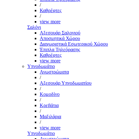
/
Καθρέφτες
/
view more
Σαλόνι
Αξεσουάρ Σαλονιού
Αποσμητικά Χώρου
Διαχωριστικά Εσωτερικού Χώρου
Έπιπλα Τηλεόρασης
Καθρέφτες
view more
Υπνοδωμάτιο
Ανωστρώματα
/
Αξεσουάρ Υπνοδωματίου
/
Κομοδίνο
/
Κρεβάτια
/
Μαξιλάρια
/
view more
Υπνοδωμάτιο
Ανωστρώματα