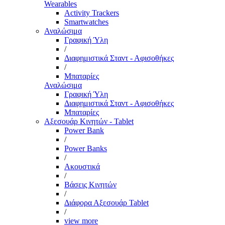
Wearables
Activity Trackers
Smartwatches
Αναλώσιμα
Γραφική Ύλη
/
Διαφημιστικά Σταντ - Αφισοθήκες
/
Μπαταρίες
Αναλώσιμα
Γραφική Ύλη
Διαφημιστικά Σταντ - Αφισοθήκες
Μπαταρίες
Αξεσουάρ Κινητών - Tablet
Power Bank
/
Power Banks
/
Ακουστικά
/
Βάσεις Κινητών
/
Διάφορα Αξεσουάρ Tablet
/
view more