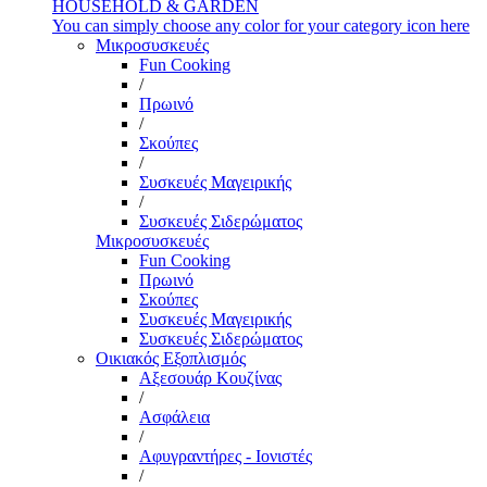
HOUSEHOLD & GARDEN
You can simply choose any color for your category icon here
Μικροσυσκευές
Fun Cooking
/
Πρωινό
/
Σκούπες
/
Συσκευές Μαγειρικής
/
Συσκευές Σιδερώματος
Μικροσυσκευές
Fun Cooking
Πρωινό
Σκούπες
Συσκευές Μαγειρικής
Συσκευές Σιδερώματος
Οικιακός Εξοπλισμός
Αξεσουάρ Κουζίνας
/
Ασφάλεια
/
Αφυγραντήρες - Ιονιστές
/