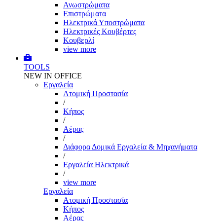
Ανωστρώματα
Επιστρώματα
Ηλεκτρικά Υποστρώματα
Ηλεκτρικές Κουβέρτες
Κουβερλί
view more
TOOLS
NEW IN OFFICE
Εργαλεία
Aτομική Προστασία
/
Kήπος
/
Αέρας
/
Διάφορα Δομικά Εργαλεία & Μηχανήματα
/
Εργαλεία Ηλεκτρικά
/
view more
Εργαλεία
Aτομική Προστασία
Kήπος
Αέρας