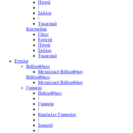
Πτηνά
/
Σκύλοι
/
Τρωκτικά
Κατοικίδια
Γάτες
Ερπετά
Πτηνά
Σκύλοι
Τρωκτικά
Έπιπλα
Βιβλιοθήκες
Μεταλλική Βιβλιοθήκη
Βιβλιοθήκες
Μεταλλική Βιβλιοθήκη
Γραφείο
Βιβλιοθήκες
/
Γραφεία
/
Καρέκλες Γραφείου
/
Σκαμπό
/