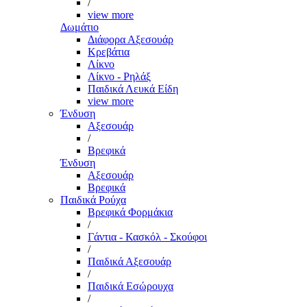
/
view more
Δωμάτιο
Διάφορα Αξεσουάρ
Κρεβάτια
Λίκνο
Λίκνο - Ρηλάξ
Παιδικά Λευκά Είδη
view more
Ένδυση
Αξεσουάρ
/
Βρεφικά
Ένδυση
Αξεσουάρ
Βρεφικά
Παιδικά Ρούχα
Βρεφικά Φορμάκια
/
Γάντια - Κασκόλ - Σκούφοι
/
Παιδικά Αξεσουάρ
/
Παιδικά Εσώρουχα
/