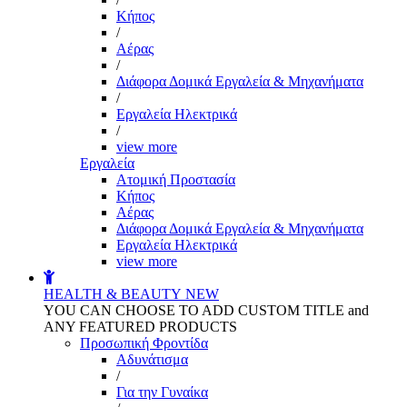
Kήπος
/
Αέρας
/
Διάφορα Δομικά Εργαλεία & Μηχανήματα
/
Εργαλεία Ηλεκτρικά
/
view more
Εργαλεία
Aτομική Προστασία
Kήπος
Αέρας
Διάφορα Δομικά Εργαλεία & Μηχανήματα
Εργαλεία Ηλεκτρικά
view more
HEALTH & BEAUTY
NEW
YOU CAN CHOOSE TO ADD CUSTOM TITLE and
ANY FEATURED PRODUCTS
Προσωπική Φροντίδα
Αδυνάτισμα
/
Για την Γυναίκα