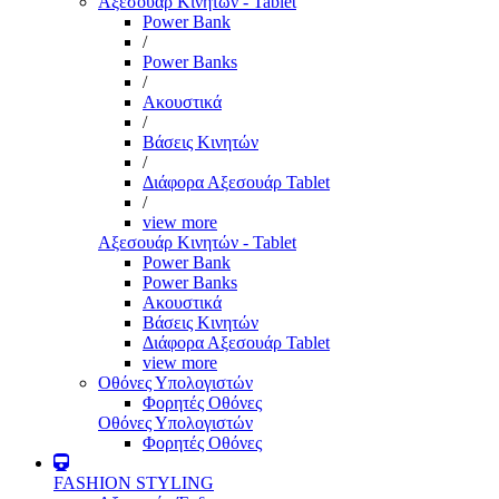
Αξεσουάρ Κινητών - Tablet
Power Bank
/
Power Banks
/
Ακουστικά
/
Βάσεις Κινητών
/
Διάφορα Αξεσουάρ Tablet
/
view more
Αξεσουάρ Κινητών - Tablet
Power Bank
Power Banks
Ακουστικά
Βάσεις Κινητών
Διάφορα Αξεσουάρ Tablet
view more
Οθόνες Υπολογιστών
Φορητές Οθόνες
Οθόνες Υπολογιστών
Φορητές Οθόνες
FASHION STYLING