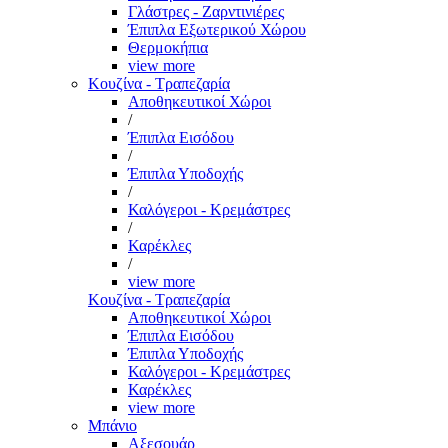
Γλάστρες - Ζαρντινιέρες
Έπιπλα Εξωτερικού Χώρου
Θερμοκήπια
view more
Κουζίνα - Τραπεζαρία
Αποθηκευτικοί Χώροι
/
Έπιπλα Εισόδου
/
Έπιπλα Υποδοχής
/
Καλόγεροι - Κρεμάστρες
/
Καρέκλες
/
view more
Κουζίνα - Τραπεζαρία
Αποθηκευτικοί Χώροι
Έπιπλα Εισόδου
Έπιπλα Υποδοχής
Καλόγεροι - Κρεμάστρες
Καρέκλες
view more
Μπάνιο
Αξεσουάρ