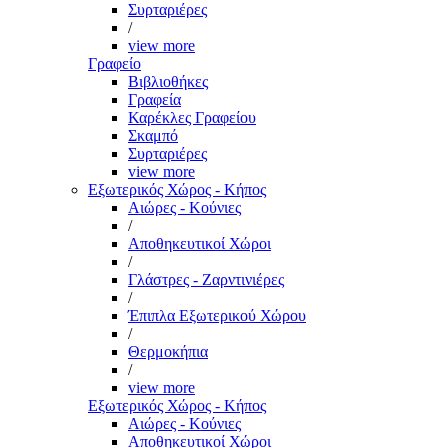
Συρταριέρες
/
view more
Γραφείο
Βιβλιοθήκες
Γραφεία
Καρέκλες Γραφείου
Σκαμπό
Συρταριέρες
view more
Εξωτερικός Χώρος - Κήπος
Αιώρες - Κούνιες
/
Αποθηκευτικοί Χώροι
/
Γλάστρες - Ζαρντινιέρες
/
Έπιπλα Εξωτερικού Χώρου
/
Θερμοκήπια
/
view more
Εξωτερικός Χώρος - Κήπος
Αιώρες - Κούνιες
Αποθηκευτικοί Χώροι