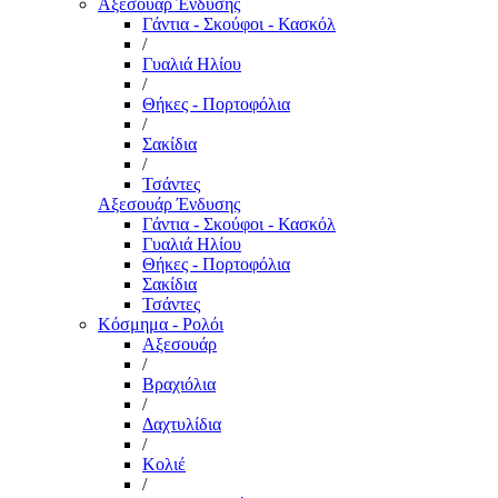
Αξεσουάρ Ένδυσης
Γάντια - Σκούφοι - Κασκόλ
/
Γυαλιά Ηλίου
/
Θήκες - Πορτοφόλια
/
Σακίδια
/
Τσάντες
Αξεσουάρ Ένδυσης
Γάντια - Σκούφοι - Κασκόλ
Γυαλιά Ηλίου
Θήκες - Πορτοφόλια
Σακίδια
Τσάντες
Κόσμημα - Ρολόι
Αξεσουάρ
/
Βραχιόλια
/
Δαχτυλίδια
/
Κολιέ
/