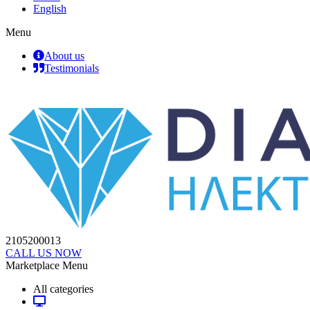
English
Menu
About us
Testimonials
2105200013
CALL US NOW
Marketplace Menu
All categories