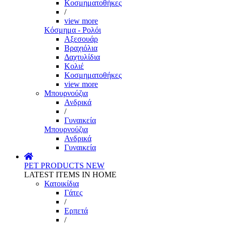
Κοσμηματοθήκες
/
view more
Κόσμημα - Ρολόι
Αξεσουάρ
Βραχιόλια
Δαχτυλίδια
Κολιέ
Κοσμηματοθήκες
view more
Μπουρνούζια
Ανδρικά
/
Γυναικεία
Μπουρνούζια
Ανδρικά
Γυναικεία
PET PRODUCTS
NEW
LATEST ITEMS IN HOME
Κατοικίδια
Γάτες
/
Ερπετά
/