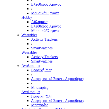
Ελεύθερος Χρόνος
/
Μουσικά Όργανα
Hobby
Αθλήματα
Ελεύθερος Χρόνος
Μουσικά Όργανα
Wearables
Activity Trackers
/
Smartwatches
Wearables
Activity Trackers
Smartwatches
Αναλώσιμα
Γραφική Ύλη
/
Διαφημιστικά Σταντ - Αφισοθήκες
/
Μπαταρίες
Αναλώσιμα
Γραφική Ύλη
Διαφημιστικά Σταντ - Αφισοθήκες
Μπαταρίες