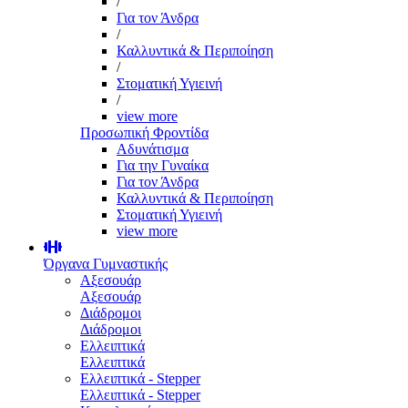
/
Για τον Άνδρα
/
Καλλυντικά & Περιποίηση
/
Στοματική Υγιεινή
/
view more
Προσωπική Φροντίδα
Αδυνάτισμα
Για την Γυναίκα
Για τον Άνδρα
Καλλυντικά & Περιποίηση
Στοματική Υγιεινή
view more
Όργανα Γυμναστικής
Αξεσουάρ
Αξεσουάρ
Διάδρομοι
Διάδρομοι
Ελλειπτικά
Ελλειπτικά
Ελλειπτικά - Stepper
Ελλειπτικά - Stepper