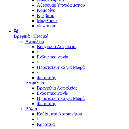
Αξεσουάρ Υπνοδωματίου
Κομοδίνο
Κρεβάτια
Μαξιλάρια
view more
Βρεφικά - Παιδικά
Ασφάλεια
Βραχιόλια Ασφαλείας
/
Ενδοεπικοινωνία
/
Προστατευτικά για Μωρά
/
Φωτισμός
Ασφάλεια
Βραχιόλια Ασφαλείας
Ενδοεπικοινωνία
Προστατευτικά για Μωρά
Φωτισμός
Βόλτα
Καθίσματα Αυτοκινήτου
/
Καρότσια