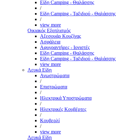
Είδη Camping - Θαλάσσης
/
Είδη Camping - Ταξιδιού - Θαλάσσης
/
view more
Οικιακός Εξοπλισμός
Αξεσουάρ Κουζίνας
Ασφάλεια
Αφυγραντήρες - Ιονιστές
Είδη Camping - Θαλάσσης
Είδη Camping - Ταξιδιού - Θαλάσσης
view more
Λευκά Είδη
Ανωστρώματα
/
Επιστρώματα
/
Ηλεκτρικά Υποστρώματα
/
Ηλεκτρικές Κουβέρτες
/
Κουβερλί
/
view more
Λευκά Είδη