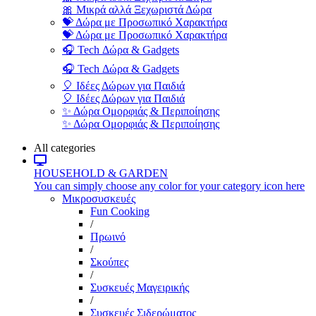
🎀 Μικρά αλλά Ξεχωριστά Δώρα
💝 Δώρα με Προσωπικό Χαρακτήρα
💝 Δώρα με Προσωπικό Χαρακτήρα
🎧 Tech Δώρα & Gadgets
🎧 Tech Δώρα & Gadgets
🎈 Ιδέες Δώρων για Παιδιά
🎈 Ιδέες Δώρων για Παιδιά
✨ Δώρα Ομορφιάς & Περιποίησης
✨ Δώρα Ομορφιάς & Περιποίησης
All categories
HOUSEHOLD & GARDEN
You can simply choose any color for your category icon here
Μικροσυσκευές
Fun Cooking
/
Πρωινό
/
Σκούπες
/
Συσκευές Μαγειρικής
/
Συσκευές Σιδερώματος