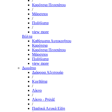
/
Καρότσια Περιπάτου
/
Μάρσιποι
/
Ποδήλατα
/
view more
Βόλτα
Καθίσματα Αυτοκινήτου
Καρότσια
Καρότσια Περιπάτου
Μάρσιποι
Ποδήλατα
view more
Δωμάτιο
Διάφορα Αξεσουάρ
/
Κρεβάτια
/
Λίκνο
/
Λίκνο - Ρηλάξ
/
Παιδικά Λευκά Είδη