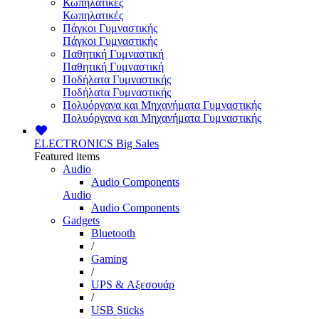
Κωπηλατικές
Κωπηλατικές
Πάγκοι Γυμναστικής
Πάγκοι Γυμναστικής
Παθητική Γυμναστική
Παθητική Γυμναστική
Ποδήλατα Γυμναστικής
Ποδήλατα Γυμναστικής
Πολυόργανα και Μηχανήματα Γυμναστικής
Πολυόργανα και Μηχανήματα Γυμναστικής
ELECTRONICS
Big Sales
Featured items
Audio
Audio Components
Audio
Audio Components
Gadgets
Bluetooth
/
Gaming
/
UPS & Αξεσουάρ
/
USB Sticks