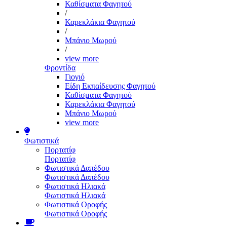
Καθίσματα Φαγητού
/
Καρεκλάκια Φαγητού
/
Μπάνιο Μωρού
/
view more
Φροντίδα
Γιογιό
Είδη Εκπαίδευσης Φαγητού
Καθίσματα Φαγητού
Καρεκλάκια Φαγητού
Μπάνιο Μωρού
view more
Φωτιστικά
Πορτατίφ
Πορτατίφ
Φωτιστικά Δαπέδου
Φωτιστικά Δαπέδου
Φωτιστικά Ηλιακά
Φωτιστικά Ηλιακά
Φωτιστικά Οροφής
Φωτιστικά Οροφής