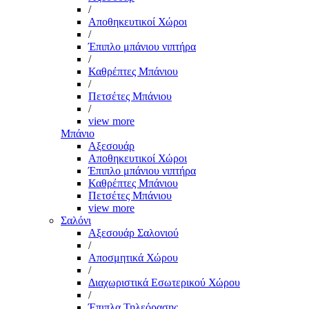
/
Αποθηκευτικοί Χώροι
/
Έπιπλο μπάνιου νιπτήρα
/
Καθρέπτες Μπάνιου
/
Πετσέτες Μπάνιου
/
view more
Μπάνιο
Αξεσουάρ
Αποθηκευτικοί Χώροι
Έπιπλο μπάνιου νιπτήρα
Καθρέπτες Μπάνιου
Πετσέτες Μπάνιου
view more
Σαλόνι
Αξεσουάρ Σαλονιού
/
Αποσμητικά Χώρου
/
Διαχωριστικά Εσωτερικού Χώρου
/
Έπιπλα Τηλεόρασης