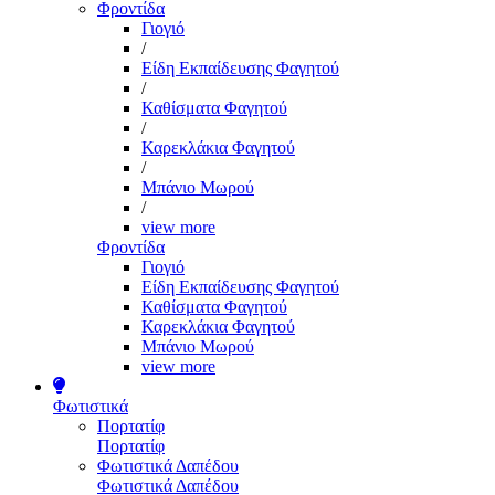
Φροντίδα
Γιογιό
/
Είδη Εκπαίδευσης Φαγητού
/
Καθίσματα Φαγητού
/
Καρεκλάκια Φαγητού
/
Μπάνιο Μωρού
/
view more
Φροντίδα
Γιογιό
Είδη Εκπαίδευσης Φαγητού
Καθίσματα Φαγητού
Καρεκλάκια Φαγητού
Μπάνιο Μωρού
view more
Φωτιστικά
Πορτατίφ
Πορτατίφ
Φωτιστικά Δαπέδου
Φωτιστικά Δαπέδου