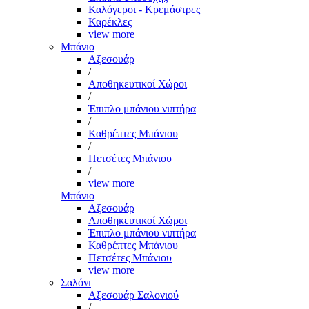
Καλόγεροι - Κρεμάστρες
Καρέκλες
view more
Μπάνιο
Αξεσουάρ
/
Αποθηκευτικοί Χώροι
/
Έπιπλο μπάνιου νιπτήρα
/
Καθρέπτες Μπάνιου
/
Πετσέτες Μπάνιου
/
view more
Μπάνιο
Αξεσουάρ
Αποθηκευτικοί Χώροι
Έπιπλο μπάνιου νιπτήρα
Καθρέπτες Μπάνιου
Πετσέτες Μπάνιου
view more
Σαλόνι
Αξεσουάρ Σαλονιού
/