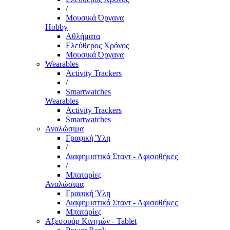
/
Μουσικά Όργανα
Hobby
Αθλήματα
Ελεύθερος Χρόνος
Μουσικά Όργανα
Wearables
Activity Trackers
/
Smartwatches
Wearables
Activity Trackers
Smartwatches
Αναλώσιμα
Γραφική Ύλη
/
Διαφημιστικά Σταντ - Αφισοθήκες
/
Μπαταρίες
Αναλώσιμα
Γραφική Ύλη
Διαφημιστικά Σταντ - Αφισοθήκες
Μπαταρίες
Αξεσουάρ Κινητών - Tablet