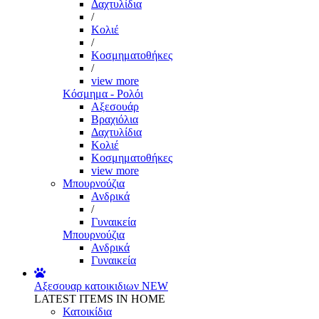
Δαχτυλίδια
/
Κολιέ
/
Κοσμηματοθήκες
/
view more
Κόσμημα - Ρολόι
Αξεσουάρ
Βραχιόλια
Δαχτυλίδια
Κολιέ
Κοσμηματοθήκες
view more
Μπουρνούζια
Ανδρικά
/
Γυναικεία
Μπουρνούζια
Ανδρικά
Γυναικεία
Αξεσουαρ κατοικιδιων
NEW
LATEST ITEMS IN HOME
Κατοικίδια