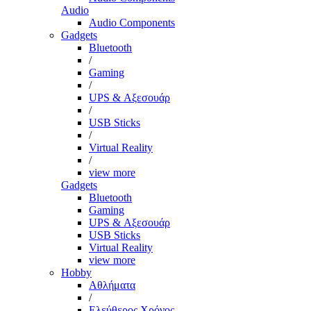
Audio
Audio Components
Gadgets
Bluetooth
/
Gaming
/
UPS & Αξεσουάρ
/
USB Sticks
/
Virtual Reality
/
view more
Gadgets
Bluetooth
Gaming
UPS & Αξεσουάρ
USB Sticks
Virtual Reality
view more
Hobby
Αθλήματα
/
Ελεύθερος Χρόνος