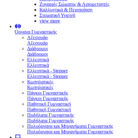
Ζυγαριές Σώματος & Λιπομετρητές
Καλλυντικά & Περιποίηση
Στοματική Υγιεινή
view more
Όργανα Γυμναστικής
Αξεσουάρ
Αξεσουάρ
Διάδρομοι
Διάδρομοι
Ελλειπτικά
Ελλειπτικά
Ελλειπτικά - Stepper
Ελλειπτικά - Stepper
Κωπηλατικές
Κωπηλατικές
Πάγκοι Γυμναστικής
Πάγκοι Γυμναστικής
Παθητική Γυμναστική
Παθητική Γυμναστική
Ποδήλατα Γυμναστικής
Ποδήλατα Γυμναστικής
Πολυόργανα και Μηχανήματα Γυμναστικής
Πολυόργανα και Μηχανήματα Γυμναστικής