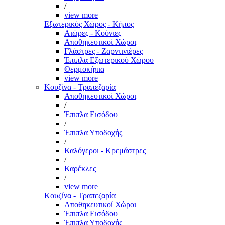
/
view more
Εξωτερικός Χώρος - Κήπος
Αιώρες - Κούνιες
Αποθηκευτικοί Χώροι
Γλάστρες - Ζαρντινιέρες
Έπιπλα Εξωτερικού Χώρου
Θερμοκήπια
view more
Κουζίνα - Τραπεζαρία
Αποθηκευτικοί Χώροι
/
Έπιπλα Εισόδου
/
Έπιπλα Υποδοχής
/
Καλόγεροι - Κρεμάστρες
/
Καρέκλες
/
view more
Κουζίνα - Τραπεζαρία
Αποθηκευτικοί Χώροι
Έπιπλα Εισόδου
Έπιπλα Υποδοχής