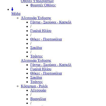
Οθόνες Υπολογιστών
Φορητές Οθόνες
Μόδα
Αξεσουάρ Ένδυσης
Γάντια - Σκούφοι - Κασκόλ
/
Γυαλιά Ηλίου
/
Θήκες - Πορτοφόλια
/
Σακίδια
/
Τσάντες
Αξεσουάρ Ένδυσης
Γάντια - Σκούφοι - Κασκόλ
Γυαλιά Ηλίου
Θήκες - Πορτοφόλια
Σακίδια
Τσάντες
Κόσμημα - Ρολόι
Αξεσουάρ
/
Βραχιόλια
/