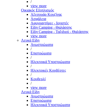
/
view more
Οικιακός Εξοπλισμός
Αξεσουάρ Κουζίνας
Ασφάλεια
Αφυγραντήρες - Ιονιστές
Είδη Camping - Θαλάσσης
Είδη Camping - Ταξιδιού - Θαλάσσης
view more
Λευκά Είδη
Ανωστρώματα
/
Επιστρώματα
/
Ηλεκτρικά Υποστρώματα
/
Ηλεκτρικές Κουβέρτες
/
Κουβερλί
/
view more
Λευκά Είδη
Ανωστρώματα
Επιστρώματα
Ηλεκτρικά Υποστρώματα