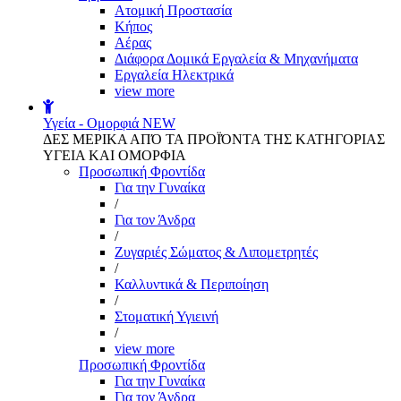
Aτομική Προστασία
Kήπος
Αέρας
Διάφορα Δομικά Εργαλεία & Μηχανήματα
Εργαλεία Ηλεκτρικά
view more
Υγεία - Ομορφιά
NEW
ΔΕΣ ΜΕΡΙΚΑ ΑΠΌ ΤΑ ΠΡΟΪΌΝΤΑ ΤΗΣ ΚΑΤΗΓΟΡΙΑΣ
ΥΓΕΙΑ ΚΑΙ ΟΜΟΡΦΙΑ
Προσωπική Φροντίδα
Για την Γυναίκα
/
Για τον Άνδρα
/
Ζυγαριές Σώματος & Λιπομετρητές
/
Καλλυντικά & Περιποίηση
/
Στοματική Υγιεινή
/
view more
Προσωπική Φροντίδα
Για την Γυναίκα
Για τον Άνδρα