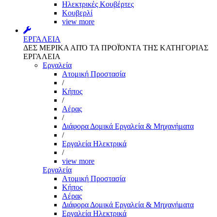
Ηλεκτρικές Κουβέρτες
Κουβερλί
view more
ΕΡΓΑΛΕΙΑ
ΔΕΣ ΜΕΡΙΚΑ ΑΠΌ ΤΑ ΠΡΟΪΌΝΤΑ ΤΗΣ ΚΑΤΗΓΟΡΙΑΣ
ΕΡΓΑΛΕΙΑ
Εργαλεία
Aτομική Προστασία
/
Kήπος
/
Αέρας
/
Διάφορα Δομικά Εργαλεία & Μηχανήματα
/
Εργαλεία Ηλεκτρικά
/
view more
Εργαλεία
Aτομική Προστασία
Kήπος
Αέρας
Διάφορα Δομικά Εργαλεία & Μηχανήματα
Εργαλεία Ηλεκτρικά