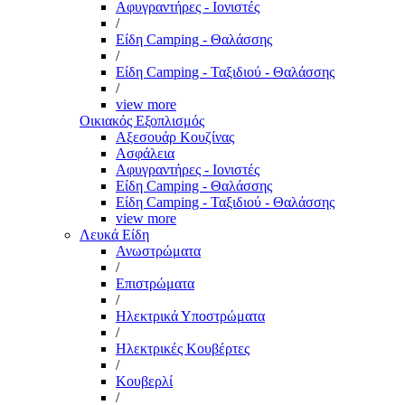
Αφυγραντήρες - Ιονιστές
/
Είδη Camping - Θαλάσσης
/
Είδη Camping - Ταξιδιού - Θαλάσσης
/
view more
Οικιακός Εξοπλισμός
Αξεσουάρ Κουζίνας
Ασφάλεια
Αφυγραντήρες - Ιονιστές
Είδη Camping - Θαλάσσης
Είδη Camping - Ταξιδιού - Θαλάσσης
view more
Λευκά Είδη
Ανωστρώματα
/
Επιστρώματα
/
Ηλεκτρικά Υποστρώματα
/
Ηλεκτρικές Κουβέρτες
/
Κουβερλί
/