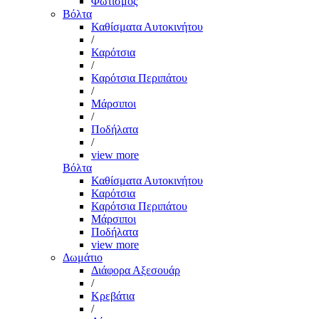
Φωτισμός
Βόλτα
Καθίσματα Αυτοκινήτου
/
Καρότσια
/
Καρότσια Περιπάτου
/
Μάρσιποι
/
Ποδήλατα
/
view more
Βόλτα
Καθίσματα Αυτοκινήτου
Καρότσια
Καρότσια Περιπάτου
Μάρσιποι
Ποδήλατα
view more
Δωμάτιο
Διάφορα Αξεσουάρ
/
Κρεβάτια
/