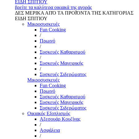
ΕΙΔΗ ΣΠΙΤΙΟΥ
βρείτε τα καλύτερα οικιακά της αγοράς
ΔΕΣ ΜΕΡΙΚΑ ΑΠΌ ΤΑ ΠΡΟΪΌΝΤΑ ΤΗΣ ΚΑΤΗΓΟΡΙΑΣ
ΕΙΔΗ ΣΠΙΤΙΟΥ
Μικροσυσκευές
Fun Cooking
/
Πρωινό
/
Συσκευές Καθαρισμού
/
Συσκευές Μαγειρικής
/
Συσκευές Σιδερώματος
Μικροσυσκευές
Fun Cooking
Πρωινό
Συσκευές Καθαρισμού
Συσκευές Μαγειρικής
Συσκευές Σιδερώματος
Οικιακός Εξοπλισμός
Αξεσουάρ Κουζίνας
/
Ασφάλεια
/