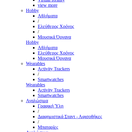
view more
Hobby
Αθλήματα
/
Ελεύθερος Χρόνος
/
Μουσικά Όργανα
Hobby
Αθλήματα
Ελεύθερος Χρόνος
Μουσικά Όργανα
Wearables
Activity Trackers
/
Smartwatches
Wearables
Activity Trackers
Smartwatches
Αναλώσιμα
Γραφική Ύλη
/
Διαφημιστικά Σταντ - Αφισοθήκες
/
Μπαταρίες