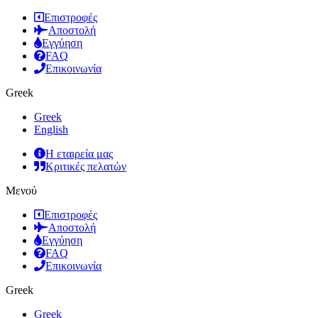
Επιστροφές
Αποστολή
Εγγύηση
FAQ
Επικοινωνία
Greek
Greek
English
Η εταιρεία μας
Κριτικές πελατών
Μενού
Επιστροφές
Αποστολή
Εγγύηση
FAQ
Επικοινωνία
Greek
Greek