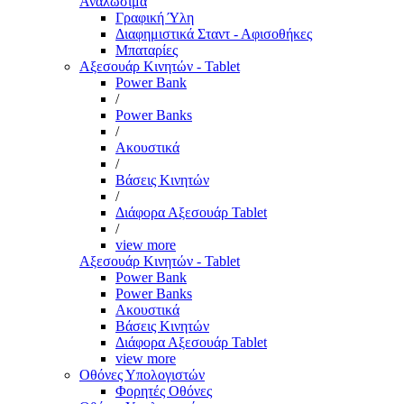
Αναλώσιμα
Γραφική Ύλη
Διαφημιστικά Σταντ - Αφισοθήκες
Μπαταρίες
Αξεσουάρ Κινητών - Tablet
Power Bank
/
Power Banks
/
Ακουστικά
/
Βάσεις Κινητών
/
Διάφορα Αξεσουάρ Tablet
/
view more
Αξεσουάρ Κινητών - Tablet
Power Bank
Power Banks
Ακουστικά
Βάσεις Κινητών
Διάφορα Αξεσουάρ Tablet
view more
Οθόνες Υπολογιστών
Φορητές Οθόνες