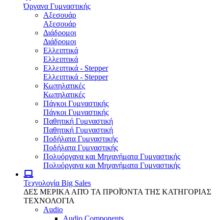
Όργανα Γυμναστικής
Αξεσουάρ
Αξεσουάρ
Διάδρομοι
Διάδρομοι
Ελλειπτικά
Ελλειπτικά
Ελλειπτικά - Stepper
Ελλειπτικά - Stepper
Κωπηλατικές
Κωπηλατικές
Πάγκοι Γυμναστικής
Πάγκοι Γυμναστικής
Παθητική Γυμναστική
Παθητική Γυμναστική
Ποδήλατα Γυμναστικής
Ποδήλατα Γυμναστικής
Πολυόργανα και Μηχανήματα Γυμναστικής
Πολυόργανα και Μηχανήματα Γυμναστικής
Τεχνολογία
Big Sales
ΔΕΣ ΜΕΡΙΚΑ ΑΠΌ ΤΑ ΠΡΟΪΌΝΤΑ ΤΗΣ ΚΑΤΗΓΟΡΙΑΣ
ΤΕΧΝΟΛΟΓΙΑ
Audio
Audio Components