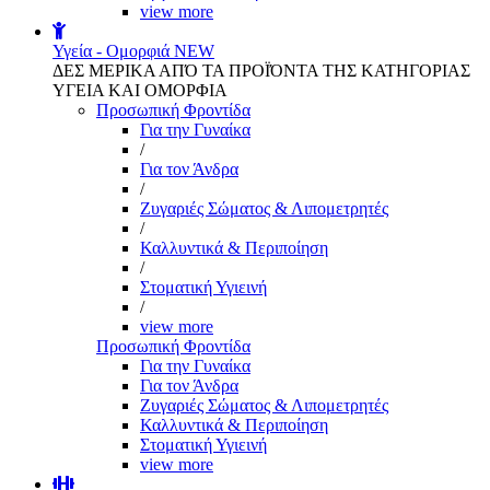
view more
Υγεία - Ομορφιά
NEW
ΔΕΣ ΜΕΡΙΚΑ ΑΠΌ ΤΑ ΠΡΟΪΌΝΤΑ ΤΗΣ ΚΑΤΗΓΟΡΙΑΣ
ΥΓΕΙΑ ΚΑΙ ΟΜΟΡΦΙΑ
Προσωπική Φροντίδα
Για την Γυναίκα
/
Για τον Άνδρα
/
Ζυγαριές Σώματος & Λιπομετρητές
/
Καλλυντικά & Περιποίηση
/
Στοματική Υγιεινή
/
view more
Προσωπική Φροντίδα
Για την Γυναίκα
Για τον Άνδρα
Ζυγαριές Σώματος & Λιπομετρητές
Καλλυντικά & Περιποίηση
Στοματική Υγιεινή
view more