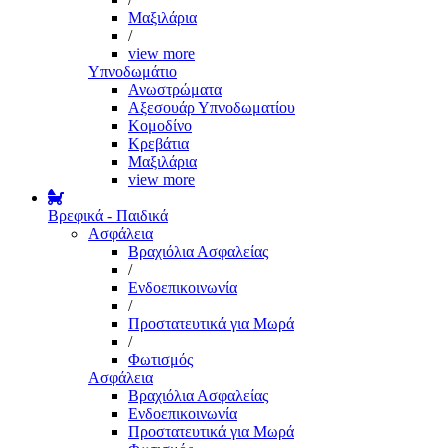
Μαξιλάρια
/
view more
Υπνοδωμάτιο
Ανωστρώματα
Αξεσουάρ Υπνοδωματίου
Κομοδίνο
Κρεβάτια
Μαξιλάρια
view more
Βρεφικά - Παιδικά
Ασφάλεια
Βραχιόλια Ασφαλείας
/
Ενδοεπικοινωνία
/
Προστατευτικά για Μωρά
/
Φωτισμός
Ασφάλεια
Βραχιόλια Ασφαλείας
Ενδοεπικοινωνία
Προστατευτικά για Μωρά