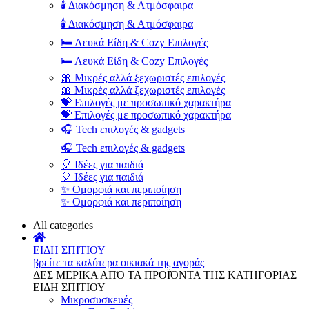
🕯️ Διακόσμηση & Ατμόσφαιρα
🕯️ Διακόσμηση & Ατμόσφαιρα
🛏️ Λευκά Είδη & Cozy Επιλογές
🛏️ Λευκά Είδη & Cozy Επιλογές
🎀 Μικρές αλλά ξεχωριστές επιλογές
🎀 Μικρές αλλά ξεχωριστές επιλογές
💝 Επιλογές με προσωπικό χαρακτήρα
💝 Επιλογές με προσωπικό χαρακτήρα
🎧 Tech επιλογές & gadgets
🎧 Tech επιλογές & gadgets
🎈 Ιδέες για παιδιά
🎈 Ιδέες για παιδιά
✨ Ομορφιά και περιποίηση
✨ Ομορφιά και περιποίηση
All categories
ΕΙΔΗ ΣΠΙΤΙΟΥ
βρείτε τα καλύτερα οικιακά της αγοράς
ΔΕΣ ΜΕΡΙΚΑ ΑΠΌ ΤΑ ΠΡΟΪΌΝΤΑ ΤΗΣ ΚΑΤΗΓΟΡΙΑΣ
ΕΙΔΗ ΣΠΙΤΙΟΥ
Μικροσυσκευές