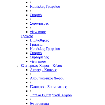
/
Καρέκλες Γραφείου
/
Σκαμπό
/
Συρταριέρες
/
view more
Γραφείο
Βιβλιοθήκες
Γραφεία
Καρέκλες Γραφείου
Σκαμπό
Συρταριέρες
view more
Εξωτερικός Χώρος - Κήπος
Αιώρες - Κούνιες
/
Αποθηκευτικοί Χώροι
/
Γλάστρες - Ζαρντινιέρες
/
Έπιπλα Εξωτερικού Χώρου
/
Θερμοκήπια