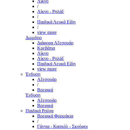
Λίκνο
/
Λίκνο - Ρηλάξ
/
Παιδικά Λευκά Είδη
/
view more
Δωμάτιο
Διάφορα Αξεσουάρ
Κρεβάτια
Λίκνο
Λίκνο - Ρηλάξ
Παιδικά Λευκά Είδη
view more
Ένδυση
Αξεσουάρ
/
Βρεφικά
Ένδυση
Αξεσουάρ
Βρεφικά
Παιδικά Ρούχα
Βρεφικά Φορμάκια
/
Γάντια - Κασκόλ - Σκούφοι