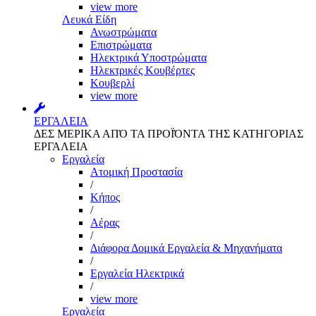
view more
Λευκά Είδη
Ανωστρώματα
Επιστρώματα
Ηλεκτρικά Υποστρώματα
Ηλεκτρικές Κουβέρτες
Κουβερλί
view more
ΕΡΓΑΛΕΙΑ
ΔΕΣ ΜΕΡΙΚΑ ΑΠΌ ΤΑ ΠΡΟΪΌΝΤΑ ΤΗΣ ΚΑΤΗΓΟΡΙΑΣ
ΕΡΓΑΛΕΙΑ
Εργαλεία
Aτομική Προστασία
/
Kήπος
/
Αέρας
/
Διάφορα Δομικά Εργαλεία & Μηχανήματα
/
Εργαλεία Ηλεκτρικά
/
view more
Εργαλεία