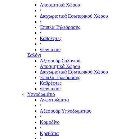
Αποσμητικά Χώρου
/
Διαχωριστικά Εσωτερικού Χώρου
/
Έπιπλα Τηλεόρασης
/
Καθρέφτες
/
view more
Σαλόνι
Αξεσουάρ Σαλονιού
Αποσμητικά Χώρου
Διαχωριστικά Εσωτερικού Χώρου
Έπιπλα Τηλεόρασης
Καθρέφτες
view more
Υπνοδωμάτιο
Ανωστρώματα
/
Αξεσουάρ Υπνοδωματίου
/
Κομοδίνο
/
Κρεβάτια
/