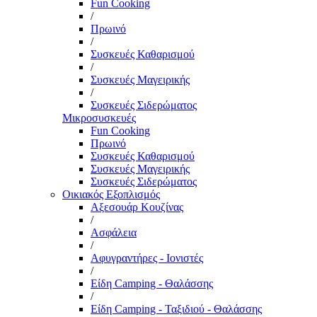
Fun Cooking
/
Πρωινό
/
Συσκευές Καθαρισμού
/
Συσκευές Μαγειρικής
/
Συσκευές Σιδερώματος
Μικροσυσκευές
Fun Cooking
Πρωινό
Συσκευές Καθαρισμού
Συσκευές Μαγειρικής
Συσκευές Σιδερώματος
Οικιακός Εξοπλισμός
Αξεσουάρ Κουζίνας
/
Ασφάλεια
/
Αφυγραντήρες - Ιονιστές
/
Είδη Camping - Θαλάσσης
/
Είδη Camping - Ταξιδιού - Θαλάσσης