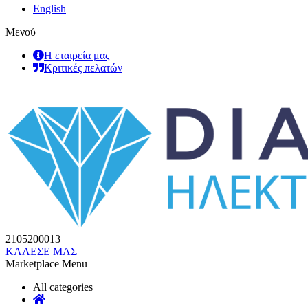
English
Μενού
Η εταιρεία μας
Κριτικές πελατών
2105200013
ΚΑΛΕΣΕ ΜΑΣ
Marketplace Menu
All categories