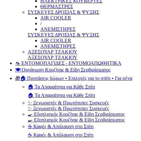
ΗΛΕΚΤΡΙΚΕΣ ΚΟΥΒΕΡΤΕΣ
ΘΕΡΜΑΣΤΡΕΣ
ΣΥΣΚΕΥΕΣ ΔΡΟΣΙΑΣ & ΨΥΞΗΣ
AIR COOLER
/
ΑΝΕΜΙΣΤΗΡΕΣ
ΣΥΣΚΕΥΕΣ ΔΡΟΣΙΑΣ & ΨΥΞΗΣ
AIR COOLER
ΑΝΕΜΙΣΤΗΡΕΣ
ΑΞΕΣΟΥΑΡ ΤΖΑΚΙΟΥ
ΑΞΕΣΟΥΑΡ ΤΖΑΚΙΟΥ
🦟 ΕΝΤΟΜΟΠΑΓΙΔΕΣ - ΕΝΤΟΜΟΑΠΩΘΗΤΙΚΑ
🍽️ Οργάνωση Κουζίνας & Είδη Σερβιρίσματος
🎁🏠 Προτάσεις δώρων • Επιλογές για το σπίτι • Για σένα
🏠 Τα Απαραίτητα για Κάθε Σπίτι
🏠 Τα Απαραίτητα για Κάθε Σπίτι
✨ Ξεχωριστές & Πρωτότυπες Συσκευές
✨ Ξεχωριστές & Πρωτότυπες Συσκευές
🍳 Εξοπλισμός Κουζίνας & Είδη Σερβιρίσματος
🍳 Εξοπλισμός Κουζίνας & Είδη Σερβιρίσματος
☕ Καφές & Απόλαυση στο Σπίτι
☕ Καφές & Απόλαυση στο Σπίτι