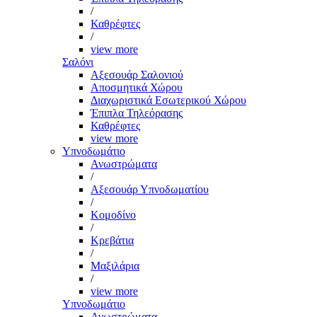
/
Καθρέφτες
/
view more
Σαλόνι
Αξεσουάρ Σαλονιού
Αποσμητικά Χώρου
Διαχωριστικά Εσωτερικού Χώρου
Έπιπλα Τηλεόρασης
Καθρέφτες
view more
Υπνοδωμάτιο
Ανωστρώματα
/
Αξεσουάρ Υπνοδωματίου
/
Κομοδίνο
/
Κρεβάτια
/
Μαξιλάρια
/
view more
Υπνοδωμάτιο
Ανωστρώματα