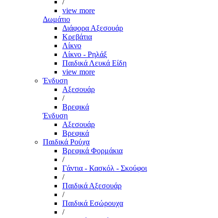
/
view more
Δωμάτιο
Διάφορα Αξεσουάρ
Κρεβάτια
Λίκνο
Λίκνο - Ρηλάξ
Παιδικά Λευκά Είδη
view more
Ένδυση
Αξεσουάρ
/
Βρεφικά
Ένδυση
Αξεσουάρ
Βρεφικά
Παιδικά Ρούχα
Βρεφικά Φορμάκια
/
Γάντια - Κασκόλ - Σκούφοι
/
Παιδικά Αξεσουάρ
/
Παιδικά Εσώρουχα
/