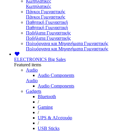
Κωπηλατικές
Κωπηλατικές
Πάγκοι Γυμναστικής
Πάγκοι Γυμναστικής
Παθητική Γυμναστική
Παθητική Γυμναστική
Ποδήλατα Γυμναστικής
Ποδήλατα Γυμναστικής
Πολυόργανα και Μηχανήματα Γυμναστικής
Πολυόργανα και Μηχανήματα Γυμναστικής
ELECTRONICS
Big Sales
Featured items
Audio
Audio Components
Audio
Audio Components
Gadgets
Bluetooth
/
Gaming
/
UPS & Αξεσουάρ
/
USB Sticks