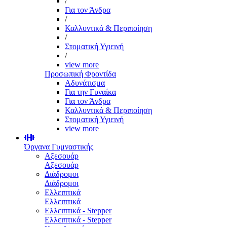
/
Για τον Άνδρα
/
Καλλυντικά & Περιποίηση
/
Στοματική Υγιεινή
/
view more
Προσωπική Φροντίδα
Αδυνάτισμα
Για την Γυναίκα
Για τον Άνδρα
Καλλυντικά & Περιποίηση
Στοματική Υγιεινή
view more
Όργανα Γυμναστικής
Αξεσουάρ
Αξεσουάρ
Διάδρομοι
Διάδρομοι
Ελλειπτικά
Ελλειπτικά
Ελλειπτικά - Stepper
Ελλειπτικά - Stepper