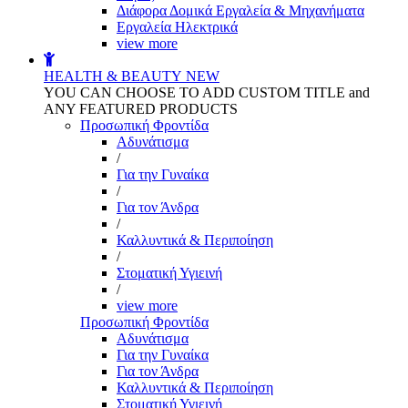
Διάφορα Δομικά Εργαλεία & Μηχανήματα
Εργαλεία Ηλεκτρικά
view more
HEALTH & BEAUTY
NEW
YOU CAN CHOOSE TO ADD CUSTOM TITLE and
ANY FEATURED PRODUCTS
Προσωπική Φροντίδα
Αδυνάτισμα
/
Για την Γυναίκα
/
Για τον Άνδρα
/
Καλλυντικά & Περιποίηση
/
Στοματική Υγιεινή
/
view more
Προσωπική Φροντίδα
Αδυνάτισμα
Για την Γυναίκα
Για τον Άνδρα
Καλλυντικά & Περιποίηση
Στοματική Υγιεινή