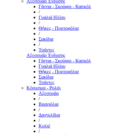
Αξεσουάρ Ένδυσης
Γάντια - Σκούφοι - Κασκόλ
/
Γυαλιά Ηλίου
/
Θήκες - Πορτοφόλια
/
Σακίδια
/
Τσάντες
Αξεσουάρ Ένδυσης
Γάντια - Σκούφοι - Κασκόλ
Γυαλιά Ηλίου
Θήκες - Πορτοφόλια
Σακίδια
Τσάντες
Κόσμημα - Ρολόι
Αξεσουάρ
/
Βραχιόλια
/
Δαχτυλίδια
/
Κολιέ
/