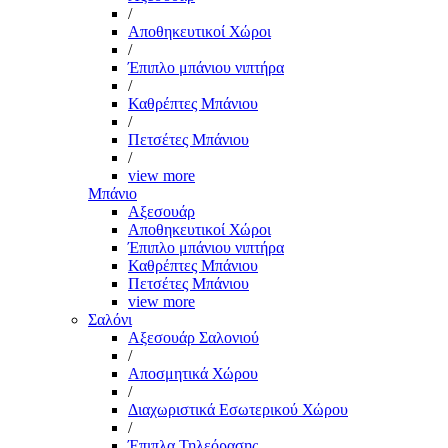
/
Αποθηκευτικοί Χώροι
/
Έπιπλο μπάνιου νιπτήρα
/
Καθρέπτες Μπάνιου
/
Πετσέτες Μπάνιου
/
view more
Μπάνιο
Αξεσουάρ
Αποθηκευτικοί Χώροι
Έπιπλο μπάνιου νιπτήρα
Καθρέπτες Μπάνιου
Πετσέτες Μπάνιου
view more
Σαλόνι
Αξεσουάρ Σαλονιού
/
Αποσμητικά Χώρου
/
Διαχωριστικά Εσωτερικού Χώρου
/
Έπιπλα Τηλεόρασης