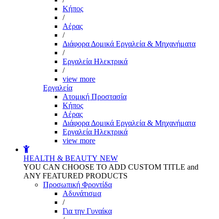
Kήπος
/
Αέρας
/
Διάφορα Δομικά Εργαλεία & Μηχανήματα
/
Εργαλεία Ηλεκτρικά
/
view more
Εργαλεία
Aτομική Προστασία
Kήπος
Αέρας
Διάφορα Δομικά Εργαλεία & Μηχανήματα
Εργαλεία Ηλεκτρικά
view more
HEALTH & BEAUTY
NEW
YOU CAN CHOOSE TO ADD CUSTOM TITLE and
ANY FEATURED PRODUCTS
Προσωπική Φροντίδα
Αδυνάτισμα
/
Για την Γυναίκα