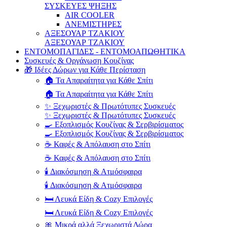
ΣΥΣΚΕΥΕΣ ΨΗΞΗΣ
AIR COOLER
ΑΝΕΜΙΣΤΗΡΕΣ
ΑΞΕΣΟΥΑΡ ΤΖΑΚΙΟΥ
ΑΞΕΣΟΥΑΡ ΤΖΑΚΙΟΥ
ΕΝΤΟΜΟΠΑΓΙΔΕΣ - ΕΝΤΟΜΟΑΠΩΘΗΤΙΚΑ
Συσκευές & Οργάνωση Κουζίνας
🎁 Ιδέες Δώρων για Κάθε Περίσταση
🏠 Τα Απαραίτητα για Κάθε Σπίτι
🏠 Τα Απαραίτητα για Κάθε Σπίτι
✨ Ξεχωριστές & Πρωτότυπες Συσκευές
✨ Ξεχωριστές & Πρωτότυπες Συσκευές
🍳 Εξοπλισμός Κουζίνας & Σερβιρίσματος
🍳 Εξοπλισμός Κουζίνας & Σερβιρίσματος
☕ Καφές & Απόλαυση στο Σπίτι
☕ Καφές & Απόλαυση στο Σπίτι
🕯️ Διακόσμηση & Ατμόσφαιρα
🕯️ Διακόσμηση & Ατμόσφαιρα
🛏️ Λευκά Είδη & Cozy Επιλογές
🛏️ Λευκά Είδη & Cozy Επιλογές
🎀 Μικρά αλλά Ξεχωριστά Δώρα