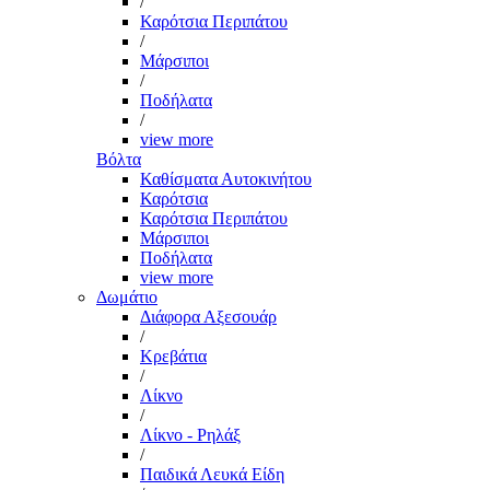
/
Καρότσια Περιπάτου
/
Μάρσιποι
/
Ποδήλατα
/
view more
Βόλτα
Καθίσματα Αυτοκινήτου
Καρότσια
Καρότσια Περιπάτου
Μάρσιποι
Ποδήλατα
view more
Δωμάτιο
Διάφορα Αξεσουάρ
/
Κρεβάτια
/
Λίκνο
/
Λίκνο - Ρηλάξ
/
Παιδικά Λευκά Είδη