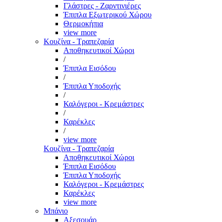
Γλάστρες - Ζαρντινιέρες
Έπιπλα Εξωτερικού Χώρου
Θερμοκήπια
view more
Κουζίνα - Τραπεζαρία
Αποθηκευτικοί Χώροι
/
Έπιπλα Εισόδου
/
Έπιπλα Υποδοχής
/
Καλόγεροι - Κρεμάστρες
/
Καρέκλες
/
view more
Κουζίνα - Τραπεζαρία
Αποθηκευτικοί Χώροι
Έπιπλα Εισόδου
Έπιπλα Υποδοχής
Καλόγεροι - Κρεμάστρες
Καρέκλες
view more
Μπάνιο
Αξεσουάρ