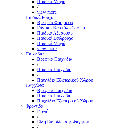
Παιδικά Μαγιό
/
view more
Παιδικά Ρούχα
Βρεφικά Φορμάκια
Γάντια - Κασκόλ - Σκούφοι
Παιδικά Αξεσουάρ
Παιδικά Εσώρουχα
Παιδικά Μαγιό
view more
Παιχνίδια
Βρεφικά Παιχνίδια
/
Παιδικά Παιχνίδια
/
Παιχνίδια Εξωτερικού Χώρου
Παιχνίδια
Βρεφικά Παιχνίδια
Παιδικά Παιχνίδια
Παιχνίδια Εξωτερικού Χώρου
Φροντίδα
Γιογιό
/
Είδη Εκπαίδευσης Φαγητού
/