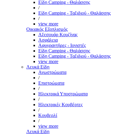
Είδη Camping - Θαλάσσης
/
Είδη Camping - Ταξιδιού - Θαλάσσης
/
view more
Οικιακός Εξοπλισμός
Αξεσουάρ Κουζίνας
Ασφάλεια
Αφυγραντήρες - Ιονιστές
Είδη Camping - Θαλάσσης
Είδη Camping - Ταξιδιού - Θαλάσσης
view more
Λευκά Είδη
Ανωστρώματα
/
Επιστρώματα
/
Ηλεκτρικά Υποστρώματα
/
Ηλεκτρικές Κουβέρτες
/
Κουβερλί
/
view more
Λευκά Είδη