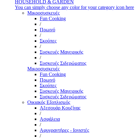
HOUSEHOLD & GARDEN
You can simply choose any color for your category icon here
Μικροσυσκευές
Fun Cooking
/
Πρωινό
/
Σκούπες
/
Συσκευές Μαγειρικής
/
Συσκευές Σιδερώματος
Μικροσυσκευές
Fun Cooking
Πρωινό
Σκούπες
Συσκευές Μαγειρικής
Συσκευές Σιδερώματος
Οικιακός Εξοπλισμός
Αξεσουάρ Κουζίνας
/
Ασφάλεια
/
Αφυγραντήρες - Ιονιστές
/