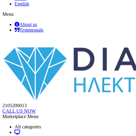
English
Menu
About us
Testimonials
2105200013
CALL US NOW
Marketplace Menu
All categories