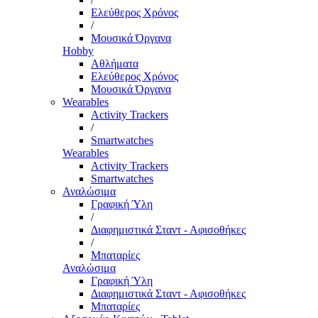
Ελεύθερος Χρόνος
/
Μουσικά Όργανα
Hobby
Αθλήματα
Ελεύθερος Χρόνος
Μουσικά Όργανα
Wearables
Activity Trackers
/
Smartwatches
Wearables
Activity Trackers
Smartwatches
Αναλώσιμα
Γραφική Ύλη
/
Διαφημιστικά Σταντ - Αφισοθήκες
/
Μπαταρίες
Αναλώσιμα
Γραφική Ύλη
Διαφημιστικά Σταντ - Αφισοθήκες
Μπαταρίες