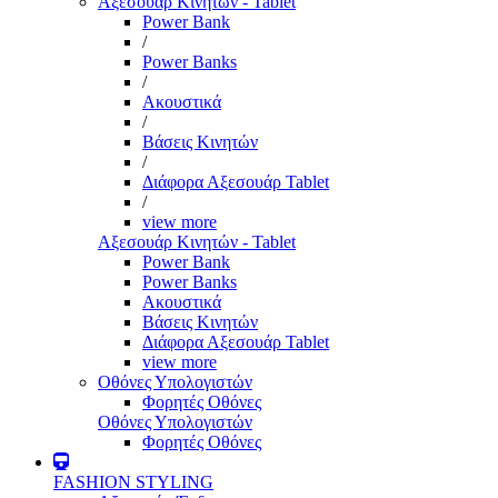
Αξεσουάρ Κινητών - Tablet
Power Bank
/
Power Banks
/
Ακουστικά
/
Βάσεις Κινητών
/
Διάφορα Αξεσουάρ Tablet
/
view more
Αξεσουάρ Κινητών - Tablet
Power Bank
Power Banks
Ακουστικά
Βάσεις Κινητών
Διάφορα Αξεσουάρ Tablet
view more
Οθόνες Υπολογιστών
Φορητές Οθόνες
Οθόνες Υπολογιστών
Φορητές Οθόνες
FASHION STYLING