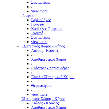
Συρταριέρες
/
view more
Γραφείο
Βιβλιοθήκες
Γραφεία
Καρέκλες Γραφείου
Σκαμπό
Συρταριέρες
view more
Εξωτερικός Χώρος - Κήπος
Αιώρες - Κούνιες
/
Αποθηκευτικοί Χώροι
/
Γλάστρες - Ζαρντινιέρες
/
Έπιπλα Εξωτερικού Χώρου
/
Θερμοκήπια
/
view more
Εξωτερικός Χώρος - Κήπος
Αιώρες - Κούνιες
Αποθηκευτικοί Χώροι