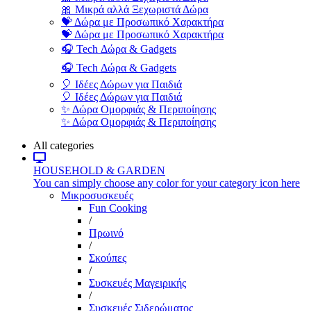
🎀 Μικρά αλλά Ξεχωριστά Δώρα
💝 Δώρα με Προσωπικό Χαρακτήρα
💝 Δώρα με Προσωπικό Χαρακτήρα
🎧 Tech Δώρα & Gadgets
🎧 Tech Δώρα & Gadgets
🎈 Ιδέες Δώρων για Παιδιά
🎈 Ιδέες Δώρων για Παιδιά
✨ Δώρα Ομορφιάς & Περιποίησης
✨ Δώρα Ομορφιάς & Περιποίησης
All categories
HOUSEHOLD & GARDEN
You can simply choose any color for your category icon here
Μικροσυσκευές
Fun Cooking
/
Πρωινό
/
Σκούπες
/
Συσκευές Μαγειρικής
/
Συσκευές Σιδερώματος