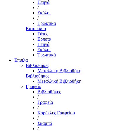
Πτηνά
/
Σκύλοι
/
Τρωκτικά
Κατοικίδια
Γάτες
Ερπετά
Πτηνά
Σκύλοι
Τρωκτικά
Έπιπλα
Βιβλιοθήκες
Μεταλλική Βιβλιοθήκη
Βιβλιοθήκες
Μεταλλική Βιβλιοθήκη
Γραφείο
Βιβλιοθήκες
/
Γραφεία
/
Καρέκλες Γραφείου
/
Σκαμπό
/