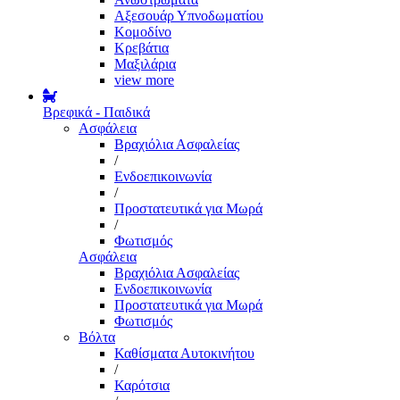
Αξεσουάρ Υπνοδωματίου
Κομοδίνο
Κρεβάτια
Μαξιλάρια
view more
Βρεφικά - Παιδικά
Ασφάλεια
Βραχιόλια Ασφαλείας
/
Ενδοεπικοινωνία
/
Προστατευτικά για Μωρά
/
Φωτισμός
Ασφάλεια
Βραχιόλια Ασφαλείας
Ενδοεπικοινωνία
Προστατευτικά για Μωρά
Φωτισμός
Βόλτα
Καθίσματα Αυτοκινήτου
/
Καρότσια