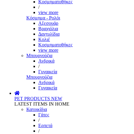
Κοσμηματοθήκες
/
view more
Κόσμημα - Ρολόι
Αξεσουάρ
Βραχιόλια
Δαχτυλίδια
Κολιέ
Κοσμηματοθήκες
view more
Μπουρνούζια
Ανδρικά
/
Γυναικεία
Μπουρνούζια
Ανδρικά
Γυναικεία
PET PRODUCTS
NEW
LATEST ITEMS IN HOME
Κατοικίδια
Γάτες
/
Ερπετά
/