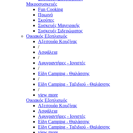
Μικροσυσκευές
Fun Cooking
Πρωινό
Σκούπες
Συσκευές Μαγειρικής
Συσκευές Σιδερώματος
Οικιακός Εξοπλισμός
Αξεσουάρ Κουζίνας
/
Ασφάλεια
/
Αφυγραντήρες - Ιονιστές
/
Είδη Camping - Θαλάσσης
/
Είδη Camping - Ταξιδιού - Θαλάσσης
/
view more
Οικιακός Εξοπλισμός
Αξεσουάρ Κουζίνας
Ασφάλεια
Αφυγραντήρες - Ιονιστές
Είδη Camping - Θαλάσσης
Είδη Camping - Ταξιδιού - Θαλάσσης
view more