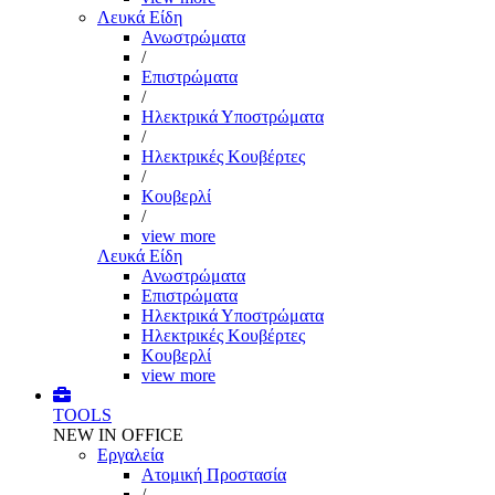
Λευκά Είδη
Ανωστρώματα
/
Επιστρώματα
/
Ηλεκτρικά Υποστρώματα
/
Ηλεκτρικές Κουβέρτες
/
Κουβερλί
/
view more
Λευκά Είδη
Ανωστρώματα
Επιστρώματα
Ηλεκτρικά Υποστρώματα
Ηλεκτρικές Κουβέρτες
Κουβερλί
view more
TOOLS
NEW IN OFFICE
Εργαλεία
Aτομική Προστασία
/