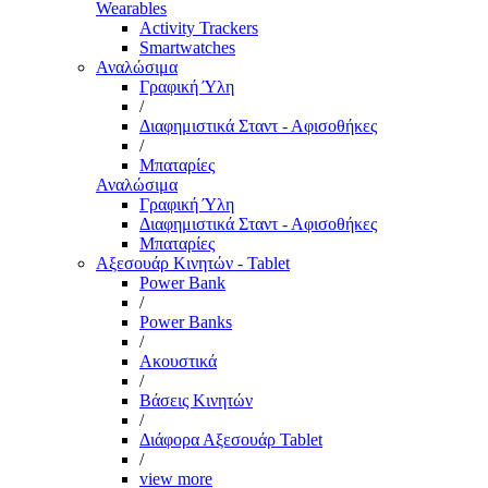
Wearables
Activity Trackers
Smartwatches
Αναλώσιμα
Γραφική Ύλη
/
Διαφημιστικά Σταντ - Αφισοθήκες
/
Μπαταρίες
Αναλώσιμα
Γραφική Ύλη
Διαφημιστικά Σταντ - Αφισοθήκες
Μπαταρίες
Αξεσουάρ Κινητών - Tablet
Power Bank
/
Power Banks
/
Ακουστικά
/
Βάσεις Κινητών
/
Διάφορα Αξεσουάρ Tablet
/
view more