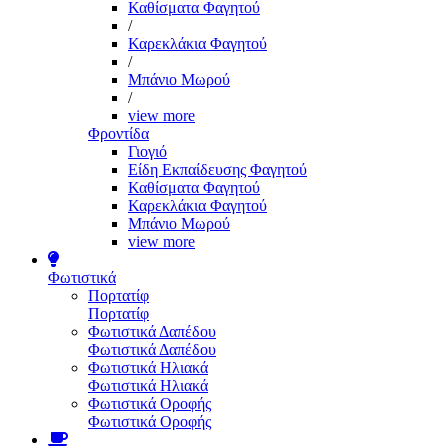
Καθίσματα Φαγητού
/
Καρεκλάκια Φαγητού
/
Μπάνιο Μωρού
/
view more
Φροντίδα
Γιογιό
Είδη Εκπαίδευσης Φαγητού
Καθίσματα Φαγητού
Καρεκλάκια Φαγητού
Μπάνιο Μωρού
view more
Φωτιστικά
Πορτατίφ
Πορτατίφ
Φωτιστικά Δαπέδου
Φωτιστικά Δαπέδου
Φωτιστικά Ηλιακά
Φωτιστικά Ηλιακά
Φωτιστικά Οροφής
Φωτιστικά Οροφής