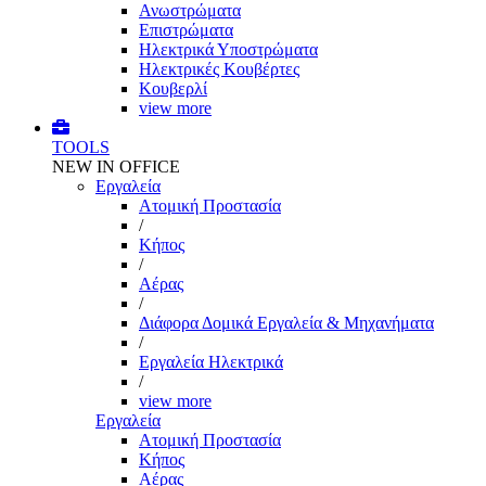
Ανωστρώματα
Επιστρώματα
Ηλεκτρικά Υποστρώματα
Ηλεκτρικές Κουβέρτες
Κουβερλί
view more
TOOLS
NEW IN OFFICE
Εργαλεία
Aτομική Προστασία
/
Kήπος
/
Αέρας
/
Διάφορα Δομικά Εργαλεία & Μηχανήματα
/
Εργαλεία Ηλεκτρικά
/
view more
Εργαλεία
Aτομική Προστασία
Kήπος
Αέρας