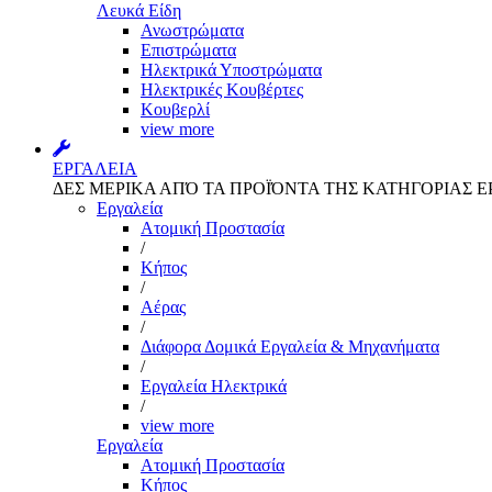
Λευκά Είδη
Ανωστρώματα
Επιστρώματα
Ηλεκτρικά Υποστρώματα
Ηλεκτρικές Κουβέρτες
Κουβερλί
view more
ΕΡΓΑΛΕΙΑ
ΔΕΣ ΜΕΡΙΚΑ ΑΠΌ ΤΑ ΠΡΟΪΌΝΤΑ ΤΗΣ ΚΑΤΗΓΟΡΙΑΣ Ε
Εργαλεία
Aτομική Προστασία
/
Kήπος
/
Αέρας
/
Διάφορα Δομικά Εργαλεία & Μηχανήματα
/
Εργαλεία Ηλεκτρικά
/
view more
Εργαλεία
Aτομική Προστασία
Kήπος