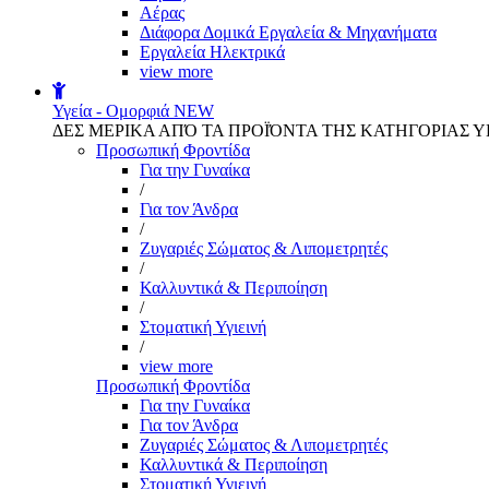
Αέρας
Διάφορα Δομικά Εργαλεία & Μηχανήματα
Εργαλεία Ηλεκτρικά
view more
Υγεία - Ομορφιά
NEW
ΔΕΣ ΜΕΡΙΚΑ ΑΠΌ ΤΑ ΠΡΟΪΌΝΤΑ ΤΗΣ ΚΑΤΗΓΟΡΙΑΣ Υ
Προσωπική Φροντίδα
Για την Γυναίκα
/
Για τον Άνδρα
/
Ζυγαριές Σώματος & Λιπομετρητές
/
Καλλυντικά & Περιποίηση
/
Στοματική Υγιεινή
/
view more
Προσωπική Φροντίδα
Για την Γυναίκα
Για τον Άνδρα
Ζυγαριές Σώματος & Λιπομετρητές
Καλλυντικά & Περιποίηση
Στοματική Υγιεινή