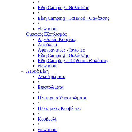
/
Είδη Camping - Θαλάσσης
/
Είδη Camping - Ταξιδιού - Θαλάσσης
/
view more
Οικιακός Εξοπλισμός
Αξεσουάρ Κουζίνας
Ασφάλεια
Αφυγραντήρες - Ιονιστές
Είδη Camping - Θαλάσσης
Είδη Camping - Ταξιδιού - Θαλάσσης
view more
Λευκά Είδη
Ανωστρώματα
/
Επιστρώματα
/
Ηλεκτρικά Υποστρώματα
/
Ηλεκτρικές Κουβέρτες
/
Κουβερλί
/
view more