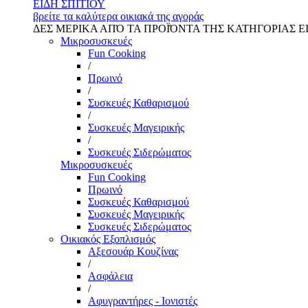
ΕΙΔΗ ΣΠΙΤΙΟΥ
βρείτε τα καλύτερα οικιακά της αγοράς
ΔΕΣ ΜΕΡΙΚΑ ΑΠΌ ΤΑ ΠΡΟΪΌΝΤΑ ΤΗΣ ΚΑΤΗΓΟΡΙΑΣ Ε
Μικροσυσκευές
Fun Cooking
/
Πρωινό
/
Συσκευές Καθαρισμού
/
Συσκευές Μαγειρικής
/
Συσκευές Σιδερώματος
Μικροσυσκευές
Fun Cooking
Πρωινό
Συσκευές Καθαρισμού
Συσκευές Μαγειρικής
Συσκευές Σιδερώματος
Οικιακός Εξοπλισμός
Αξεσουάρ Κουζίνας
/
Ασφάλεια
/
Αφυγραντήρες - Ιονιστές