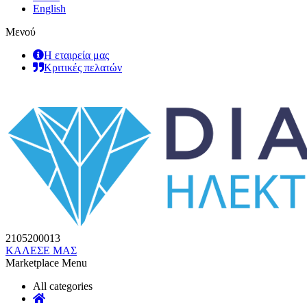
English
Μενού
Η εταιρεία μας
Κριτικές πελατών
2105200013
ΚΑΛΕΣΕ ΜΑΣ
Marketplace Menu
All categories