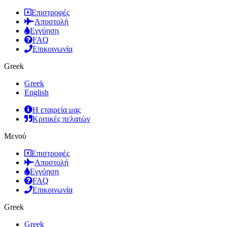
Επιστροφές
Αποστολή
Εγγύηση
FAQ
Επικοινωνία
Greek
Greek
English
Η εταιρεία μας
Κριτικές πελατών
Μενού
Επιστροφές
Αποστολή
Εγγύηση
FAQ
Επικοινωνία
Greek
Greek