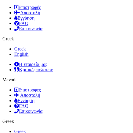
Επιστροφές
Αποστολή
Εγγύηση
FAQ
Επικοινωνία
Greek
Greek
English
Η εταιρεία μας
Κριτικές πελατών
Μενού
Επιστροφές
Αποστολή
Εγγύηση
FAQ
Επικοινωνία
Greek
Greek