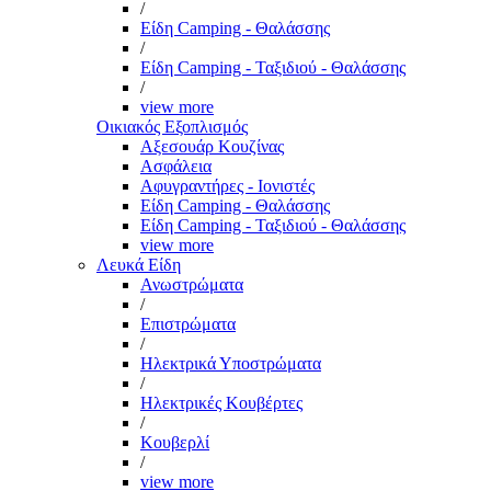
/
Είδη Camping - Θαλάσσης
/
Είδη Camping - Ταξιδιού - Θαλάσσης
/
view more
Οικιακός Εξοπλισμός
Αξεσουάρ Κουζίνας
Ασφάλεια
Αφυγραντήρες - Ιονιστές
Είδη Camping - Θαλάσσης
Είδη Camping - Ταξιδιού - Θαλάσσης
view more
Λευκά Είδη
Ανωστρώματα
/
Επιστρώματα
/
Ηλεκτρικά Υποστρώματα
/
Ηλεκτρικές Κουβέρτες
/
Κουβερλί
/
view more