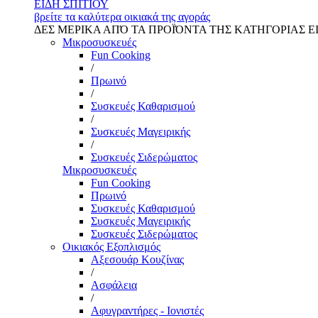
ΕΙΔΗ ΣΠΙΤΙΟΥ
βρείτε τα καλύτερα οικιακά της αγοράς
ΔΕΣ ΜΕΡΙΚΑ ΑΠΌ ΤΑ ΠΡΟΪΌΝΤΑ ΤΗΣ ΚΑΤΗΓΟΡΙΑΣ Ε
Μικροσυσκευές
Fun Cooking
/
Πρωινό
/
Συσκευές Καθαρισμού
/
Συσκευές Μαγειρικής
/
Συσκευές Σιδερώματος
Μικροσυσκευές
Fun Cooking
Πρωινό
Συσκευές Καθαρισμού
Συσκευές Μαγειρικής
Συσκευές Σιδερώματος
Οικιακός Εξοπλισμός
Αξεσουάρ Κουζίνας
/
Ασφάλεια
/
Αφυγραντήρες - Ιονιστές