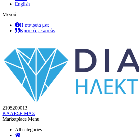
English
Μενού
Η εταιρεία μας
Κριτικές πελατών
2105200013
ΚΑΛΕΣΕ ΜΑΣ
Marketplace Menu
All categories