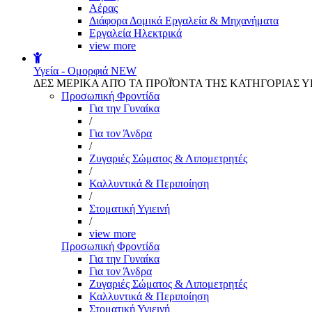
Αέρας
Διάφορα Δομικά Εργαλεία & Μηχανήματα
Εργαλεία Ηλεκτρικά
view more
Υγεία - Ομορφιά
NEW
ΔΕΣ ΜΕΡΙΚΑ ΑΠΌ ΤΑ ΠΡΟΪΌΝΤΑ ΤΗΣ ΚΑΤΗΓΟΡΙΑΣ Υ
Προσωπική Φροντίδα
Για την Γυναίκα
/
Για τον Άνδρα
/
Ζυγαριές Σώματος & Λιπομετρητές
/
Καλλυντικά & Περιποίηση
/
Στοματική Υγιεινή
/
view more
Προσωπική Φροντίδα
Για την Γυναίκα
Για τον Άνδρα
Ζυγαριές Σώματος & Λιπομετρητές
Καλλυντικά & Περιποίηση
Στοματική Υγιεινή