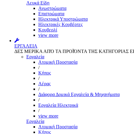
Λευκά Είδη
Ανωστρώματα
Επιστρώματα
Ηλεκτρικά Υποστρώματα
Ηλεκτρικές Κουβέρτες
Κουβερλί
view more
ΕΡΓΑΛΕΙΑ
ΔΕΣ ΜΕΡΙΚΑ ΑΠΌ ΤΑ ΠΡΟΪΌΝΤΑ ΤΗΣ ΚΑΤΗΓΟΡΙΑΣ Ε
Εργαλεία
Aτομική Προστασία
/
Kήπος
/
Αέρας
/
Διάφορα Δομικά Εργαλεία & Μηχανήματα
/
Εργαλεία Ηλεκτρικά
/
view more
Εργαλεία
Aτομική Προστασία
Kήπος