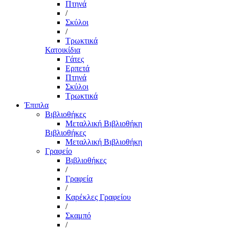
Πτηνά
/
Σκύλοι
/
Τρωκτικά
Κατοικίδια
Γάτες
Ερπετά
Πτηνά
Σκύλοι
Τρωκτικά
Έπιπλα
Βιβλιοθήκες
Μεταλλική Βιβλιοθήκη
Βιβλιοθήκες
Μεταλλική Βιβλιοθήκη
Γραφείο
Βιβλιοθήκες
/
Γραφεία
/
Καρέκλες Γραφείου
/
Σκαμπό
/