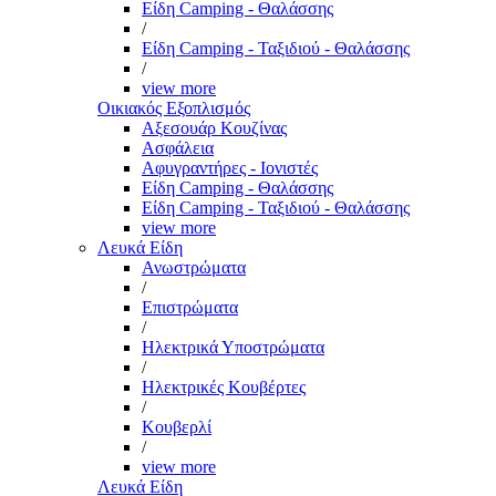
Είδη Camping - Θαλάσσης
/
Είδη Camping - Ταξιδιού - Θαλάσσης
/
view more
Οικιακός Εξοπλισμός
Αξεσουάρ Κουζίνας
Ασφάλεια
Αφυγραντήρες - Ιονιστές
Είδη Camping - Θαλάσσης
Είδη Camping - Ταξιδιού - Θαλάσσης
view more
Λευκά Είδη
Ανωστρώματα
/
Επιστρώματα
/
Ηλεκτρικά Υποστρώματα
/
Ηλεκτρικές Κουβέρτες
/
Κουβερλί
/
view more
Λευκά Είδη