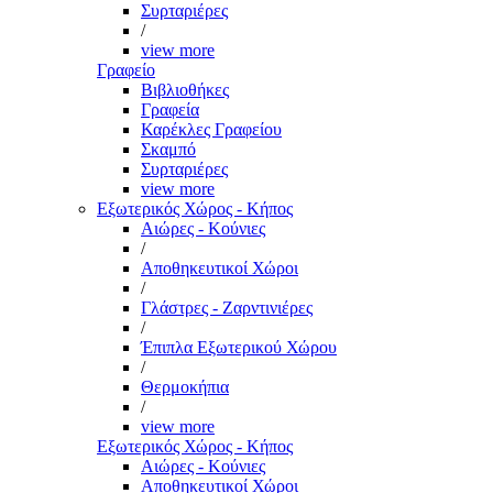
Συρταριέρες
/
view more
Γραφείο
Βιβλιοθήκες
Γραφεία
Καρέκλες Γραφείου
Σκαμπό
Συρταριέρες
view more
Εξωτερικός Χώρος - Κήπος
Αιώρες - Κούνιες
/
Αποθηκευτικοί Χώροι
/
Γλάστρες - Ζαρντινιέρες
/
Έπιπλα Εξωτερικού Χώρου
/
Θερμοκήπια
/
view more
Εξωτερικός Χώρος - Κήπος
Αιώρες - Κούνιες
Αποθηκευτικοί Χώροι