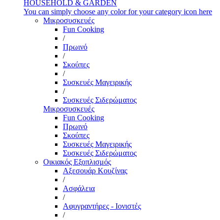
HOUSEHOLD & GARDEN
You can simply choose any color for your category icon here
Μικροσυσκευές
Fun Cooking
/
Πρωινό
/
Σκούπες
/
Συσκευές Μαγειρικής
/
Συσκευές Σιδερώματος
Μικροσυσκευές
Fun Cooking
Πρωινό
Σκούπες
Συσκευές Μαγειρικής
Συσκευές Σιδερώματος
Οικιακός Εξοπλισμός
Αξεσουάρ Κουζίνας
/
Ασφάλεια
/
Αφυγραντήρες - Ιονιστές
/