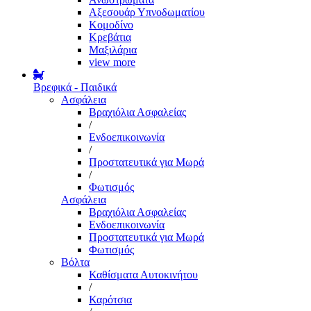
Αξεσουάρ Υπνοδωματίου
Κομοδίνο
Κρεβάτια
Μαξιλάρια
view more
Βρεφικά - Παιδικά
Ασφάλεια
Βραχιόλια Ασφαλείας
/
Ενδοεπικοινωνία
/
Προστατευτικά για Μωρά
/
Φωτισμός
Ασφάλεια
Βραχιόλια Ασφαλείας
Ενδοεπικοινωνία
Προστατευτικά για Μωρά
Φωτισμός
Βόλτα
Καθίσματα Αυτοκινήτου
/
Καρότσια