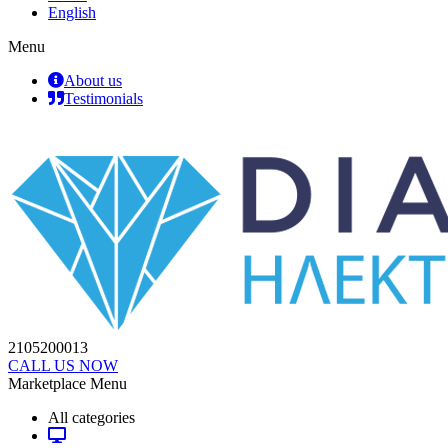
English
Menu
About us
Testimonials
2105200013
CALL US NOW
Marketplace Menu
All categories