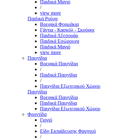
Παιδικά Μαγιό
/
view more
Παιδικά Ρούχα
Βρεφικά Φορμάκια
Γάντια - Κασκόλ - Σκούφοι
Παιδικά Αξεσουάρ
Παιδικά Εσώρουχα
Παιδικά Μαγιό
view more
Παιχνίδια
Βρεφικά Παιχνίδια
/
Παιδικά Παιχνίδια
/
Παιχνίδια Εξωτερικού Χώρου
Παιχνίδια
Βρεφικά Παιχνίδια
Παιδικά Παιχνίδια
Παιχνίδια Εξωτερικού Χώρου
Φροντίδα
Γιογιό
/
Είδη Εκπαίδευσης Φαγητού
/