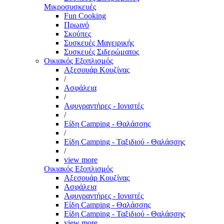
Μικροσυσκευές
Fun Cooking
Πρωινό
Σκούπες
Συσκευές Μαγειρικής
Συσκευές Σιδερώματος
Οικιακός Εξοπλισμός
Αξεσουάρ Κουζίνας
/
Ασφάλεια
/
Αφυγραντήρες - Ιονιστές
/
Είδη Camping - Θαλάσσης
/
Είδη Camping - Ταξιδιού - Θαλάσσης
/
view more
Οικιακός Εξοπλισμός
Αξεσουάρ Κουζίνας
Ασφάλεια
Αφυγραντήρες - Ιονιστές
Είδη Camping - Θαλάσσης
Είδη Camping - Ταξιδιού - Θαλάσσης
view more