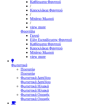
Καθίσματα Φαγητού
/
Καρεκλάκια Φαγητού
/
Μπάνιο Μωρού
/
view more
Φροντίδα
Γιογιό
Είδη Εκπαίδευσης Φαγητού
Καθίσματα Φαγητού
Καρεκλάκια Φαγητού
Μπάνιο Μωρού
view more
Φωτιστικά
Πορτατίφ
Πορτατίφ
Φωτιστικά Δαπέδου
Φωτιστικά Δαπέδου
Φωτιστικά Ηλιακά
Φωτιστικά Ηλιακά
Φωτιστικά Οροφής
Φωτιστικά Οροφής