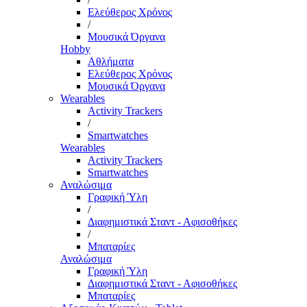
Ελεύθερος Χρόνος
/
Μουσικά Όργανα
Hobby
Αθλήματα
Ελεύθερος Χρόνος
Μουσικά Όργανα
Wearables
Activity Trackers
/
Smartwatches
Wearables
Activity Trackers
Smartwatches
Αναλώσιμα
Γραφική Ύλη
/
Διαφημιστικά Σταντ - Αφισοθήκες
/
Μπαταρίες
Αναλώσιμα
Γραφική Ύλη
Διαφημιστικά Σταντ - Αφισοθήκες
Μπαταρίες