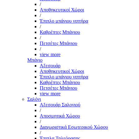
/
Αποθηκευτικοί Χώροι
/
Έπιπλο μπάνιου νιπτήρα
/
Καθρέπτες Μπάνιου
/
Πετσέτες Μπάνιου
/
view more
Μπάνιο
Αξεσουάρ
Αποθηκευτικοί Χώροι
Έπιπλο μπάνιου νιπτήρα
Καθρέπτες Μπάνιου
Πετσέτες Μπάνιου
view more
Σαλόνι
Αξεσουάρ Σαλονιού
/
Αποσμητικά Χώρου
/
Διαχωριστικά Εσωτερικού Χώρου
/
Έπιπλα Τηλεόρασης