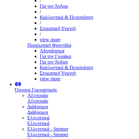
/
Για τον Άνδρα
/
Καλλυντικά & Περιποίηση
/
Στοματική Υγιεινή
/
view more
Προσωπική Φροντίδα
Αδυνάτισμα
Για την Γυναίκα
Για τον Άνδρα
Καλλυντικά & Περιποίηση
Στοματική Υγιεινή
view more
Όργανα Γυμναστικής
Αξεσουάρ
Αξεσουάρ
Διάδρομοι
Διάδρομοι
Ελλειπτικά
Ελλειπτικά
Ελλειπτικά - Stepper
Ελλειπτικά - Stepper