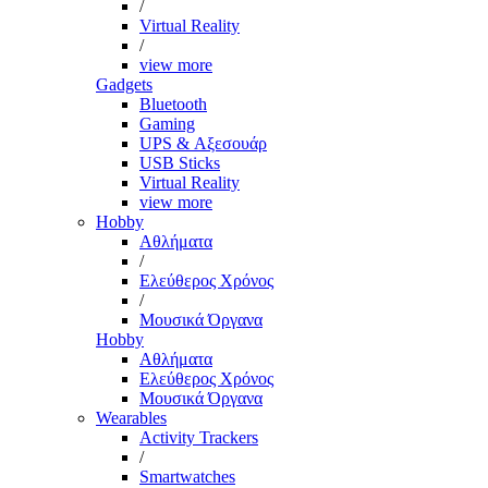
/
Virtual Reality
/
view more
Gadgets
Bluetooth
Gaming
UPS & Αξεσουάρ
USB Sticks
Virtual Reality
view more
Hobby
Αθλήματα
/
Ελεύθερος Χρόνος
/
Μουσικά Όργανα
Hobby
Αθλήματα
Ελεύθερος Χρόνος
Μουσικά Όργανα
Wearables
Activity Trackers
/
Smartwatches