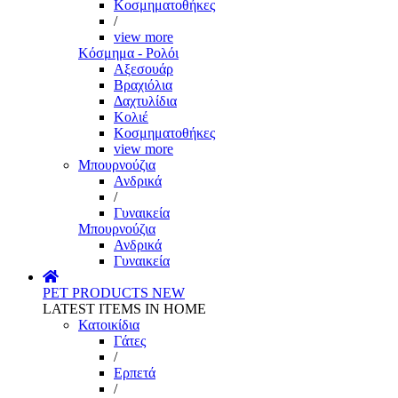
Κοσμηματοθήκες
/
view more
Κόσμημα - Ρολόι
Αξεσουάρ
Βραχιόλια
Δαχτυλίδια
Κολιέ
Κοσμηματοθήκες
view more
Μπουρνούζια
Ανδρικά
/
Γυναικεία
Μπουρνούζια
Ανδρικά
Γυναικεία
PET PRODUCTS
NEW
LATEST ITEMS IN HOME
Κατοικίδια
Γάτες
/
Ερπετά
/