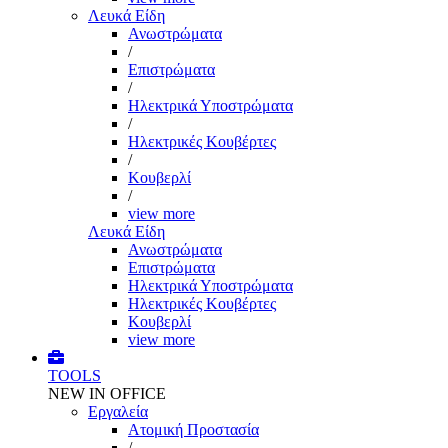
Λευκά Είδη
Ανωστρώματα
/
Επιστρώματα
/
Ηλεκτρικά Υποστρώματα
/
Ηλεκτρικές Κουβέρτες
/
Κουβερλί
/
view more
Λευκά Είδη
Ανωστρώματα
Επιστρώματα
Ηλεκτρικά Υποστρώματα
Ηλεκτρικές Κουβέρτες
Κουβερλί
view more
TOOLS
NEW IN OFFICE
Εργαλεία
Aτομική Προστασία
/