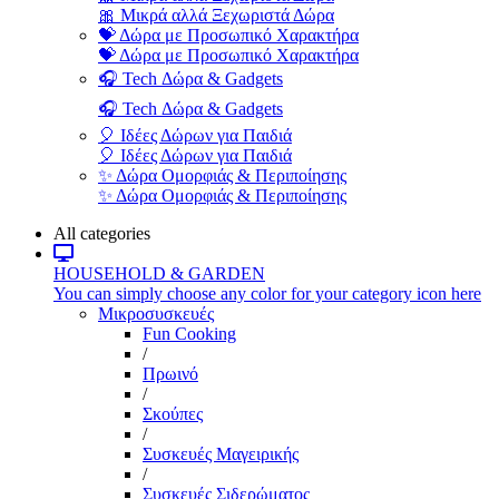
🎀 Μικρά αλλά Ξεχωριστά Δώρα
💝 Δώρα με Προσωπικό Χαρακτήρα
💝 Δώρα με Προσωπικό Χαρακτήρα
🎧 Tech Δώρα & Gadgets
🎧 Tech Δώρα & Gadgets
🎈 Ιδέες Δώρων για Παιδιά
🎈 Ιδέες Δώρων για Παιδιά
✨ Δώρα Ομορφιάς & Περιποίησης
✨ Δώρα Ομορφιάς & Περιποίησης
All categories
HOUSEHOLD & GARDEN
You can simply choose any color for your category icon here
Μικροσυσκευές
Fun Cooking
/
Πρωινό
/
Σκούπες
/
Συσκευές Μαγειρικής
/
Συσκευές Σιδερώματος