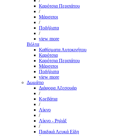
/
Καρότσια Περιπάτου
/
Μάρσιποι
/
Ποδήλατα
/
view more
Βόλτα
Καθίσματα Αυτοκινήτου
Καρότσια
Καρότσια Περιπάτου
Μάρσιποι
Ποδήλατα
view more
Δωμάτιο
Διάφορα Αξεσουάρ
/
Κρεβάτια
/
Λίκνο
/
Λίκνο - Ρηλάξ
/
Παιδικά Λευκά Είδη