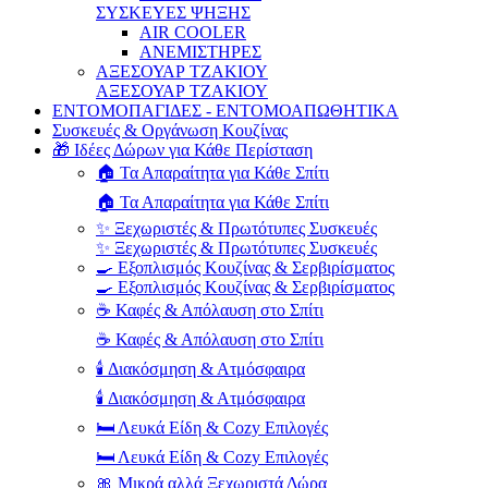
ΣΥΣΚΕΥΕΣ ΨΗΞΗΣ
AIR COOLER
ΑΝΕΜΙΣΤΗΡΕΣ
ΑΞΕΣΟΥΑΡ ΤΖΑΚΙΟΥ
ΑΞΕΣΟΥΑΡ ΤΖΑΚΙΟΥ
ΕΝΤΟΜΟΠΑΓΙΔΕΣ - ΕΝΤΟΜΟΑΠΩΘΗΤΙΚΑ
Συσκευές & Οργάνωση Κουζίνας
🎁 Ιδέες Δώρων για Κάθε Περίσταση
🏠 Τα Απαραίτητα για Κάθε Σπίτι
🏠 Τα Απαραίτητα για Κάθε Σπίτι
✨ Ξεχωριστές & Πρωτότυπες Συσκευές
✨ Ξεχωριστές & Πρωτότυπες Συσκευές
🍳 Εξοπλισμός Κουζίνας & Σερβιρίσματος
🍳 Εξοπλισμός Κουζίνας & Σερβιρίσματος
☕ Καφές & Απόλαυση στο Σπίτι
☕ Καφές & Απόλαυση στο Σπίτι
🕯️ Διακόσμηση & Ατμόσφαιρα
🕯️ Διακόσμηση & Ατμόσφαιρα
🛏️ Λευκά Είδη & Cozy Επιλογές
🛏️ Λευκά Είδη & Cozy Επιλογές
🎀 Μικρά αλλά Ξεχωριστά Δώρα