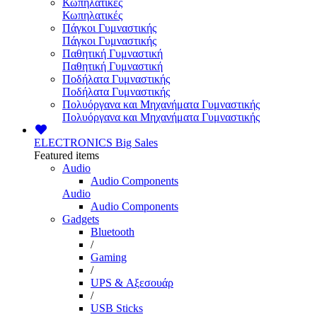
Κωπηλατικές
Κωπηλατικές
Πάγκοι Γυμναστικής
Πάγκοι Γυμναστικής
Παθητική Γυμναστική
Παθητική Γυμναστική
Ποδήλατα Γυμναστικής
Ποδήλατα Γυμναστικής
Πολυόργανα και Μηχανήματα Γυμναστικής
Πολυόργανα και Μηχανήματα Γυμναστικής
ELECTRONICS
Big Sales
Featured items
Audio
Audio Components
Audio
Audio Components
Gadgets
Bluetooth
/
Gaming
/
UPS & Αξεσουάρ
/
USB Sticks