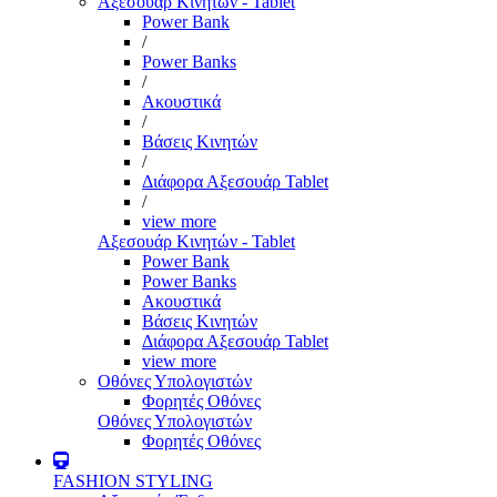
Αξεσουάρ Κινητών - Tablet
Power Bank
/
Power Banks
/
Ακουστικά
/
Βάσεις Κινητών
/
Διάφορα Αξεσουάρ Tablet
/
view more
Αξεσουάρ Κινητών - Tablet
Power Bank
Power Banks
Ακουστικά
Βάσεις Κινητών
Διάφορα Αξεσουάρ Tablet
view more
Οθόνες Υπολογιστών
Φορητές Οθόνες
Οθόνες Υπολογιστών
Φορητές Οθόνες
FASHION STYLING