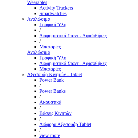
Wearables
Activity Trackers
Smartwatches
Αναλώσιμα
Γραφική Ύλη
/
Διαφημιστικά Σταντ - Αφισοθήκες
/
Μπαταρίες
Αναλώσιμα
Γραφική Ύλη
Διαφημιστικά Σταντ - Αφισοθήκες
Μπαταρίες
Αξεσουάρ Κινητών - Tablet
Power Bank
/
Power Banks
/
Ακουστικά
/
Βάσεις Κινητών
/
Διάφορα Αξεσουάρ Tablet
/
view more