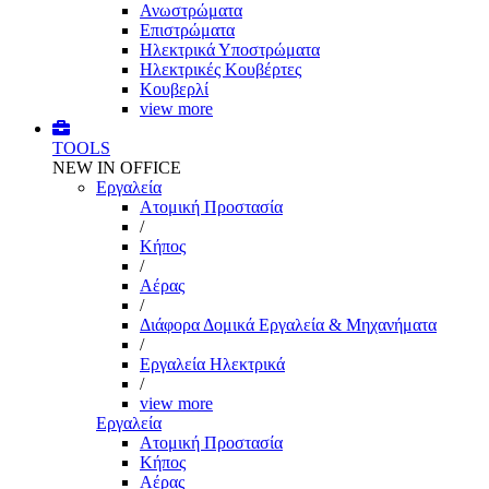
Ανωστρώματα
Επιστρώματα
Ηλεκτρικά Υποστρώματα
Ηλεκτρικές Κουβέρτες
Κουβερλί
view more
TOOLS
NEW IN OFFICE
Εργαλεία
Aτομική Προστασία
/
Kήπος
/
Αέρας
/
Διάφορα Δομικά Εργαλεία & Μηχανήματα
/
Εργαλεία Ηλεκτρικά
/
view more
Εργαλεία
Aτομική Προστασία
Kήπος
Αέρας