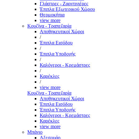
Γλάστρες - Ζαρντινιέρες
Έπιπλα Εξωτερικού Χώρου
Θερμοκήπια
view more
Κουζίνα - Τραπεζαρία
Αποθηκευτικοί Χώροι
/
Έπιπλα Εισόδου
/
Έπιπλα Υποδοχής
/
Καλόγεροι - Κρεμάστρες
/
Καρέκλες
/
view more
Κουζίνα - Τραπεζαρία
Αποθηκευτικοί Χώροι
Έπιπλα Εισόδου
Έπιπλα Υποδοχής
Καλόγεροι - Κρεμάστρες
Καρέκλες
view more
Μπάνιο
Αξεσουάρ