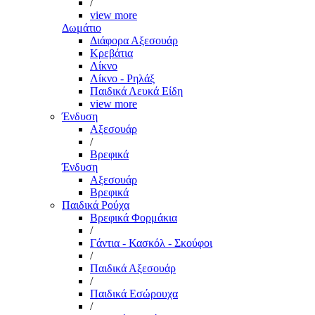
/
view more
Δωμάτιο
Διάφορα Αξεσουάρ
Κρεβάτια
Λίκνο
Λίκνο - Ρηλάξ
Παιδικά Λευκά Είδη
view more
Ένδυση
Αξεσουάρ
/
Βρεφικά
Ένδυση
Αξεσουάρ
Βρεφικά
Παιδικά Ρούχα
Βρεφικά Φορμάκια
/
Γάντια - Κασκόλ - Σκούφοι
/
Παιδικά Αξεσουάρ
/
Παιδικά Εσώρουχα
/