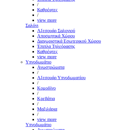
/
Καθρέφτες
/
view more
Σαλόνι
Αξεσουάρ Σαλονιού
Αποσμητικά Χώρου
Διαχωριστικά Εσωτερικού Χώρου
Έπιπλα Τηλεόρασης
Καθρέφτες
view more
Υπνοδωμάτιο
Ανωστρώματα
/
Αξεσουάρ Υπνοδωματίου
/
Κομοδίνο
/
Κρεβάτια
/
Μαξιλάρια
/
view more
Υπνοδωμάτιο
Ανωστρώματα