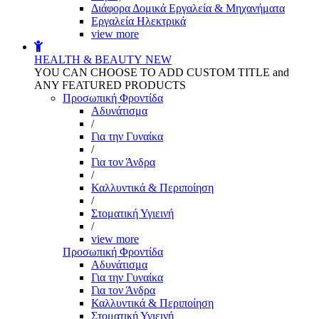
Διάφορα Δομικά Εργαλεία & Μηχανήματα
Εργαλεία Ηλεκτρικά
view more
HEALTH & BEAUTY
NEW
YOU CAN CHOOSE TO ADD CUSTOM TITLE and
ANY FEATURED PRODUCTS
Προσωπική Φροντίδα
Αδυνάτισμα
/
Για την Γυναίκα
/
Για τον Άνδρα
/
Καλλυντικά & Περιποίηση
/
Στοματική Υγιεινή
/
view more
Προσωπική Φροντίδα
Αδυνάτισμα
Για την Γυναίκα
Για τον Άνδρα
Καλλυντικά & Περιποίηση
Στοματική Υγιεινή