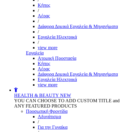
Kήπος
/
Αέρας
/
Διάφορα Δομικά Εργαλεία & Μηχανήματα
/
Εργαλεία Ηλεκτρικά
/
view more
Εργαλεία
Aτομική Προστασία
Kήπος
Αέρας
Διάφορα Δομικά Εργαλεία & Μηχανήματα
Εργαλεία Ηλεκτρικά
view more
HEALTH & BEAUTY
NEW
YOU CAN CHOOSE TO ADD CUSTOM TITLE and
ANY FEATURED PRODUCTS
Προσωπική Φροντίδα
Αδυνάτισμα
/
Για την Γυναίκα