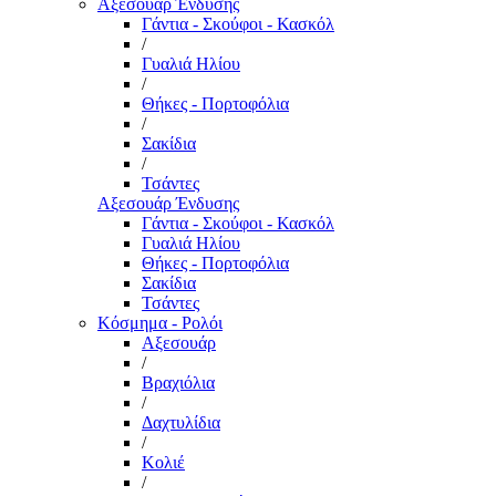
Αξεσουάρ Ένδυσης
Γάντια - Σκούφοι - Κασκόλ
/
Γυαλιά Ηλίου
/
Θήκες - Πορτοφόλια
/
Σακίδια
/
Τσάντες
Αξεσουάρ Ένδυσης
Γάντια - Σκούφοι - Κασκόλ
Γυαλιά Ηλίου
Θήκες - Πορτοφόλια
Σακίδια
Τσάντες
Κόσμημα - Ρολόι
Αξεσουάρ
/
Βραχιόλια
/
Δαχτυλίδια
/
Κολιέ
/