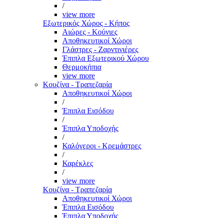
/
view more
Εξωτερικός Χώρος - Κήπος
Αιώρες - Κούνιες
Αποθηκευτικοί Χώροι
Γλάστρες - Ζαρντινιέρες
Έπιπλα Εξωτερικού Χώρου
Θερμοκήπια
view more
Κουζίνα - Τραπεζαρία
Αποθηκευτικοί Χώροι
/
Έπιπλα Εισόδου
/
Έπιπλα Υποδοχής
/
Καλόγεροι - Κρεμάστρες
/
Καρέκλες
/
view more
Κουζίνα - Τραπεζαρία
Αποθηκευτικοί Χώροι
Έπιπλα Εισόδου
Έπιπλα Υποδοχής