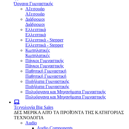
Όργανα Γυμναστικής
Αξεσουάρ
Αξεσουάρ
Διάδρομοι
Διάδρομοι
Ελλειπτικά
Ελλειπτικά
Ελλειπτικά - Stepper
Ελλειπτικά - Stepper
Κωπηλατικές
Κωπηλατικές
Πάγκοι Γυμναστικής
Πάγκοι Γυμναστικής
Παθητική Γυμναστική
Παθητική Γυμναστική
Ποδήλατα Γυμναστικής
Ποδήλατα Γυμναστικής
Πολυόργανα και Μηχανήματα Γυμναστικής
Πολυόργανα και Μηχανήματα Γυμναστικής
Τεχνολογία
Big Sales
ΔΕΣ ΜΕΡΙΚΑ ΑΠΌ ΤΑ ΠΡΟΪΌΝΤΑ ΤΗΣ ΚΑΤΗΓΟΡΙΑΣ
ΤΕΧΝΟΛΟΓΙΑ
Audio
Audio Components