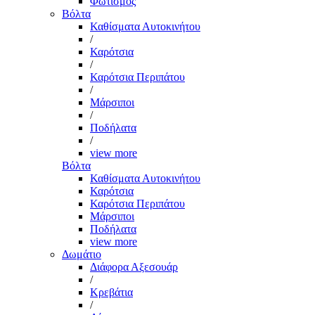
Φωτισμός
Βόλτα
Καθίσματα Αυτοκινήτου
/
Καρότσια
/
Καρότσια Περιπάτου
/
Μάρσιποι
/
Ποδήλατα
/
view more
Βόλτα
Καθίσματα Αυτοκινήτου
Καρότσια
Καρότσια Περιπάτου
Μάρσιποι
Ποδήλατα
view more
Δωμάτιο
Διάφορα Αξεσουάρ
/
Κρεβάτια
/