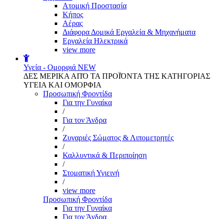
Aτομική Προστασία
Kήπος
Αέρας
Διάφορα Δομικά Εργαλεία & Μηχανήματα
Εργαλεία Ηλεκτρικά
view more
Υγεία - Ομορφιά
NEW
ΔΕΣ ΜΕΡΙΚΑ ΑΠΌ ΤΑ ΠΡΟΪΌΝΤΑ ΤΗΣ ΚΑΤΗΓΟΡΙΑΣ
ΥΓΕΙΑ ΚΑΙ ΟΜΟΡΦΙΑ
Προσωπική Φροντίδα
Για την Γυναίκα
/
Για τον Άνδρα
/
Ζυγαριές Σώματος & Λιπομετρητές
/
Καλλυντικά & Περιποίηση
/
Στοματική Υγιεινή
/
view more
Προσωπική Φροντίδα
Για την Γυναίκα
Για τον Άνδρα