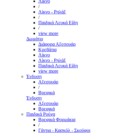
Λίκνο
/
Λίκνο - Ρηλάξ
/
Παιδικά Λευκά Είδη
/
view more
Δωμάτιο
Διάφορα Αξεσουάρ
Κρεβάτια
Λίκνο
Λίκνο - Ρηλάξ
Παιδικά Λευκά Είδη
view more
Ένδυση
Αξεσουάρ
/
Βρεφικά
Ένδυση
Αξεσουάρ
Βρεφικά
Παιδικά Ρούχα
Βρεφικά Φορμάκια
/
Γάντια - Κασκόλ - Σκούφοι