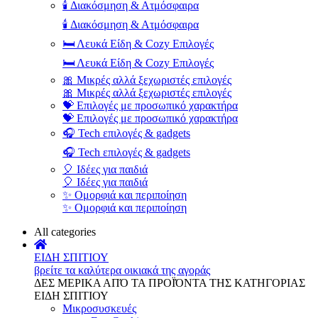
🕯️ Διακόσμηση & Ατμόσφαιρα
🕯️ Διακόσμηση & Ατμόσφαιρα
🛏️ Λευκά Είδη & Cozy Επιλογές
🛏️ Λευκά Είδη & Cozy Επιλογές
🎀 Μικρές αλλά ξεχωριστές επιλογές
🎀 Μικρές αλλά ξεχωριστές επιλογές
💝 Επιλογές με προσωπικό χαρακτήρα
💝 Επιλογές με προσωπικό χαρακτήρα
🎧 Tech επιλογές & gadgets
🎧 Tech επιλογές & gadgets
🎈 Ιδέες για παιδιά
🎈 Ιδέες για παιδιά
✨ Ομορφιά και περιποίηση
✨ Ομορφιά και περιποίηση
All categories
ΕΙΔΗ ΣΠΙΤΙΟΥ
βρείτε τα καλύτερα οικιακά της αγοράς
ΔΕΣ ΜΕΡΙΚΑ ΑΠΌ ΤΑ ΠΡΟΪΌΝΤΑ ΤΗΣ ΚΑΤΗΓΟΡΙΑΣ
ΕΙΔΗ ΣΠΙΤΙΟΥ
Μικροσυσκευές