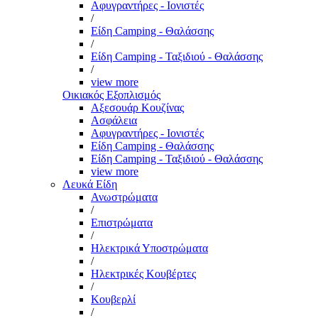
Αφυγραντήρες - Ιονιστές
/
Είδη Camping - Θαλάσσης
/
Είδη Camping - Ταξιδιού - Θαλάσσης
/
view more
Οικιακός Εξοπλισμός
Αξεσουάρ Κουζίνας
Ασφάλεια
Αφυγραντήρες - Ιονιστές
Είδη Camping - Θαλάσσης
Είδη Camping - Ταξιδιού - Θαλάσσης
view more
Λευκά Είδη
Ανωστρώματα
/
Επιστρώματα
/
Ηλεκτρικά Υποστρώματα
/
Ηλεκτρικές Κουβέρτες
/
Κουβερλί
/