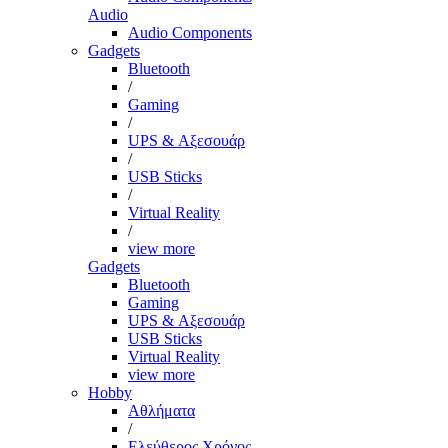
Audio
Audio Components
Gadgets
Bluetooth
/
Gaming
/
UPS & Αξεσουάρ
/
USB Sticks
/
Virtual Reality
/
view more
Gadgets
Bluetooth
Gaming
UPS & Αξεσουάρ
USB Sticks
Virtual Reality
view more
Hobby
Αθλήματα
/
Ελεύθερος Χρόνος