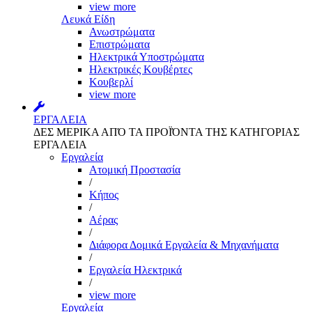
view more
Λευκά Είδη
Ανωστρώματα
Επιστρώματα
Ηλεκτρικά Υποστρώματα
Ηλεκτρικές Κουβέρτες
Κουβερλί
view more
ΕΡΓΑΛΕΙΑ
ΔΕΣ ΜΕΡΙΚΑ ΑΠΌ ΤΑ ΠΡΟΪΌΝΤΑ ΤΗΣ ΚΑΤΗΓΟΡΙΑΣ
ΕΡΓΑΛΕΙΑ
Εργαλεία
Aτομική Προστασία
/
Kήπος
/
Αέρας
/
Διάφορα Δομικά Εργαλεία & Μηχανήματα
/
Εργαλεία Ηλεκτρικά
/
view more
Εργαλεία