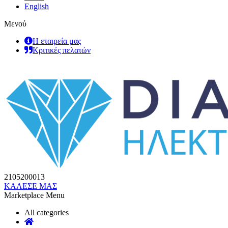
English
Μενού
Η εταιρεία μας
Κριτικές πελατών
2105200013
ΚΑΛΕΣΕ ΜΑΣ
Marketplace Menu
All categories