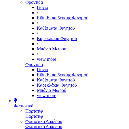
Φροντίδα
Γιογιό
/
Είδη Εκπαίδευσης Φαγητού
/
Καθίσματα Φαγητού
/
Καρεκλάκια Φαγητού
/
Μπάνιο Μωρού
/
view more
Φροντίδα
Γιογιό
Είδη Εκπαίδευσης Φαγητού
Καθίσματα Φαγητού
Καρεκλάκια Φαγητού
Μπάνιο Μωρού
view more
Φωτιστικά
Πορτατίφ
Πορτατίφ
Φωτιστικά Δαπέδου
Φωτιστικά Δαπέδου