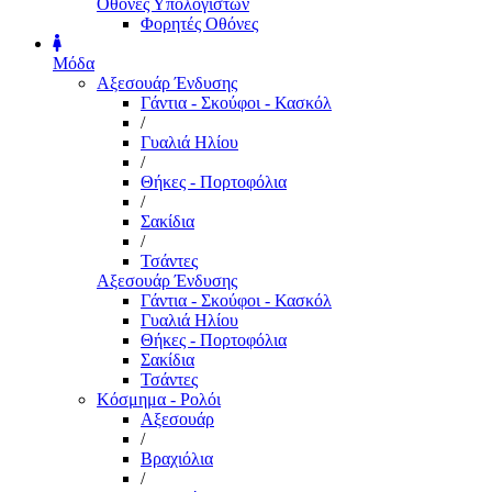
Οθόνες Υπολογιστών
Φορητές Οθόνες
Μόδα
Αξεσουάρ Ένδυσης
Γάντια - Σκούφοι - Κασκόλ
/
Γυαλιά Ηλίου
/
Θήκες - Πορτοφόλια
/
Σακίδια
/
Τσάντες
Αξεσουάρ Ένδυσης
Γάντια - Σκούφοι - Κασκόλ
Γυαλιά Ηλίου
Θήκες - Πορτοφόλια
Σακίδια
Τσάντες
Κόσμημα - Ρολόι
Αξεσουάρ
/
Βραχιόλια
/