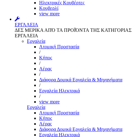
Ηλεκτρικές Κουβέρτες
Κουβερλί
view more
ΕΡΓΑΛΕΙΑ
ΔΕΣ ΜΕΡΙΚΑ ΑΠΌ ΤΑ ΠΡΟΪΌΝΤΑ ΤΗΣ ΚΑΤΗΓΟΡΙΑΣ
ΕΡΓΑΛΕΙΑ
Εργαλεία
Aτομική Προστασία
/
Kήπος
/
Αέρας
/
Διάφορα Δομικά Εργαλεία & Μηχανήματα
/
Εργαλεία Ηλεκτρικά
/
view more
Εργαλεία
Aτομική Προστασία
Kήπος
Αέρας
Διάφορα Δομικά Εργαλεία & Μηχανήματα
Εργαλεία Ηλεκτρικά