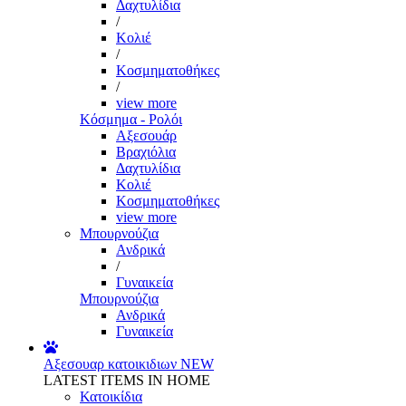
Δαχτυλίδια
/
Κολιέ
/
Κοσμηματοθήκες
/
view more
Κόσμημα - Ρολόι
Αξεσουάρ
Βραχιόλια
Δαχτυλίδια
Κολιέ
Κοσμηματοθήκες
view more
Μπουρνούζια
Ανδρικά
/
Γυναικεία
Μπουρνούζια
Ανδρικά
Γυναικεία
Αξεσουαρ κατοικιδιων
NEW
LATEST ITEMS IN HOME
Κατοικίδια