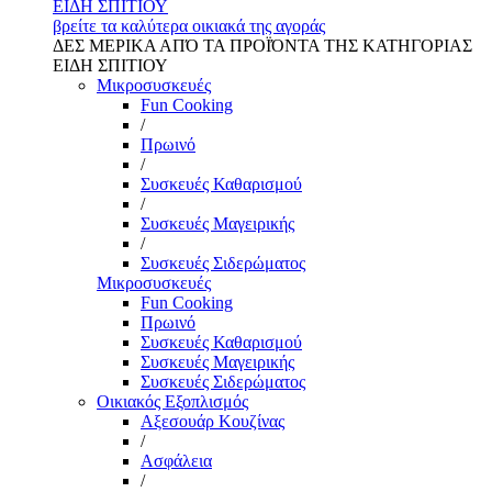
ΕΙΔΗ ΣΠΙΤΙΟΥ
βρείτε τα καλύτερα οικιακά της αγοράς
ΔΕΣ ΜΕΡΙΚΑ ΑΠΌ ΤΑ ΠΡΟΪΌΝΤΑ ΤΗΣ ΚΑΤΗΓΟΡΙΑΣ
ΕΙΔΗ ΣΠΙΤΙΟΥ
Μικροσυσκευές
Fun Cooking
/
Πρωινό
/
Συσκευές Καθαρισμού
/
Συσκευές Μαγειρικής
/
Συσκευές Σιδερώματος
Μικροσυσκευές
Fun Cooking
Πρωινό
Συσκευές Καθαρισμού
Συσκευές Μαγειρικής
Συσκευές Σιδερώματος
Οικιακός Εξοπλισμός
Αξεσουάρ Κουζίνας
/
Ασφάλεια
/