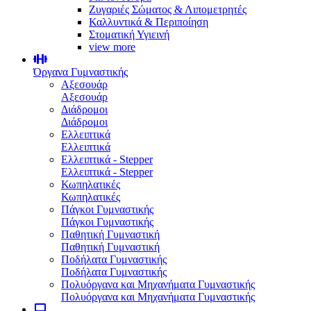
Ζυγαριές Σώματος & Λιπομετρητές
Καλλυντικά & Περιποίηση
Στοματική Υγιεινή
view more
Όργανα Γυμναστικής
Αξεσουάρ
Αξεσουάρ
Διάδρομοι
Διάδρομοι
Ελλειπτικά
Ελλειπτικά
Ελλειπτικά - Stepper
Ελλειπτικά - Stepper
Κωπηλατικές
Κωπηλατικές
Πάγκοι Γυμναστικής
Πάγκοι Γυμναστικής
Παθητική Γυμναστική
Παθητική Γυμναστική
Ποδήλατα Γυμναστικής
Ποδήλατα Γυμναστικής
Πολυόργανα και Μηχανήματα Γυμναστικής
Πολυόργανα και Μηχανήματα Γυμναστικής