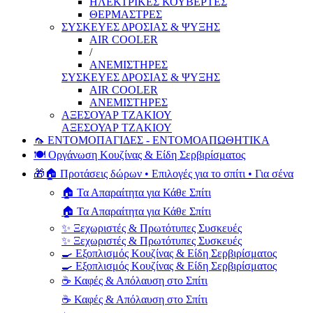
ΗΛΕΚΤΡΙΚΕΣ ΚΟΥΒΕΡΤΕΣ
ΘΕΡΜΑΣΤΡΕΣ
ΣΥΣΚΕΥΕΣ ΔΡΟΣΙΑΣ & ΨΥΞΗΣ
AIR COOLER
/
ΑΝΕΜΙΣΤΗΡΕΣ
ΣΥΣΚΕΥΕΣ ΔΡΟΣΙΑΣ & ΨΥΞΗΣ
AIR COOLER
ΑΝΕΜΙΣΤΗΡΕΣ
ΑΞΕΣΟΥΑΡ ΤΖΑΚΙΟΥ
ΑΞΕΣΟΥΑΡ ΤΖΑΚΙΟΥ
🦟 ΕΝΤΟΜΟΠΑΓΙΔΕΣ - ΕΝΤΟΜΟΑΠΩΘΗΤΙΚΑ
🍽️ Οργάνωση Κουζίνας & Είδη Σερβιρίσματος
🎁🏠 Προτάσεις δώρων • Επιλογές για το σπίτι • Για σένα
🏠 Τα Απαραίτητα για Κάθε Σπίτι
🏠 Τα Απαραίτητα για Κάθε Σπίτι
✨ Ξεχωριστές & Πρωτότυπες Συσκευές
✨ Ξεχωριστές & Πρωτότυπες Συσκευές
🍳 Εξοπλισμός Κουζίνας & Είδη Σερβιρίσματος
🍳 Εξοπλισμός Κουζίνας & Είδη Σερβιρίσματος
☕ Καφές & Απόλαυση στο Σπίτι
☕ Καφές & Απόλαυση στο Σπίτι