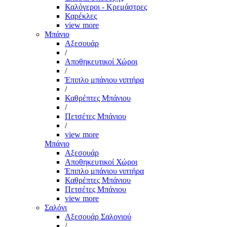
Καλόγεροι - Κρεμάστρες
Καρέκλες
view more
Μπάνιο
Αξεσουάρ
/
Αποθηκευτικοί Χώροι
/
Έπιπλο μπάνιου νιπτήρα
/
Καθρέπτες Μπάνιου
/
Πετσέτες Μπάνιου
/
view more
Μπάνιο
Αξεσουάρ
Αποθηκευτικοί Χώροι
Έπιπλο μπάνιου νιπτήρα
Καθρέπτες Μπάνιου
Πετσέτες Μπάνιου
view more
Σαλόνι
Αξεσουάρ Σαλονιού
/