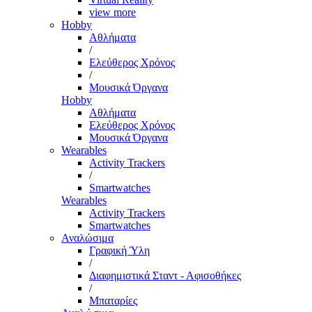
view more
Hobby
Αθλήματα
/
Ελεύθερος Χρόνος
/
Μουσικά Όργανα
Hobby
Αθλήματα
Ελεύθερος Χρόνος
Μουσικά Όργανα
Wearables
Activity Trackers
/
Smartwatches
Wearables
Activity Trackers
Smartwatches
Αναλώσιμα
Γραφική Ύλη
/
Διαφημιστικά Σταντ - Αφισοθήκες
/
Μπαταρίες