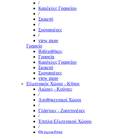
/
Καρέκλες Γραφείου
/
Σκαμπό
/
Συρταριέρες
/
view more
Γραφείο
Βιβλιοθήκες
Γραφεία
Καρέκλες Γραφείου
Σκαμπό
Συρταριέρες
view more
Εξωτερικός Χώρος - Κήπος
Αιώρες - Κούνιες
/
Αποθηκευτικοί Χώροι
/
Γλάστρες - Ζαρντινιέρες
/
Έπιπλα Εξωτερικού Χώρου
/
Θερμοκήπια