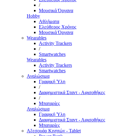
/
Μουσικά Όργανα
Hobby
Αθλήματα
Ελεύθερος Χρόνος
Μουσικά Όργανα
Wearables
Activity Trackers
/
Smartwatches
Wearables
Activity Trackers
Smartwatches
Αναλώσιμα
Γραφική Ύλη
/
Διαφημιστικά Σταντ - Αφισοθήκες
/
Μπαταρίες
Αναλώσιμα
Γραφική Ύλη
Διαφημιστικά Σταντ - Αφισοθήκες
Μπαταρίες
Αξεσουάρ Κινητών - Tablet