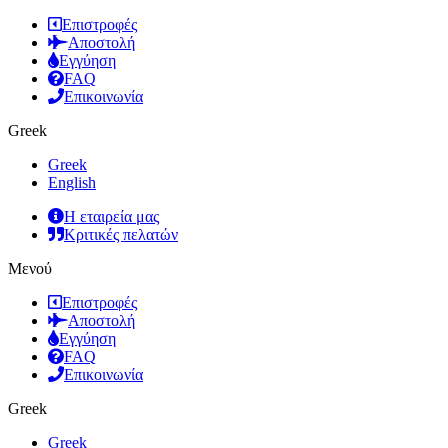
Επιστροφές
Αποστολή
Εγγύηση
FAQ
Επικοινωνία
Greek
Greek
English
Η εταιρεία μας
Κριτικές πελατών
Μενού
Επιστροφές
Αποστολή
Εγγύηση
FAQ
Επικοινωνία
Greek
Greek