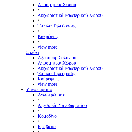
Αποσμητικά Χώρου
/
Διαχωριστικά Εσωτερικού Χώρου
/
Έπιπλα Τηλεόρασης
/
Καθρέφτες
/
view more
Σαλόνι
Αξεσουάρ Σαλονιού
Αποσμητικά Χώρου
Διαχωριστικά Εσωτερικού Χώρου
Έπιπλα Τηλεόρασης
Καθρέφτες
view more
Υπνοδωμάτιο
Ανωστρώματα
/
Αξεσουάρ Υπνοδωματίου
/
Κομοδίνο
/
Κρεβάτια
/