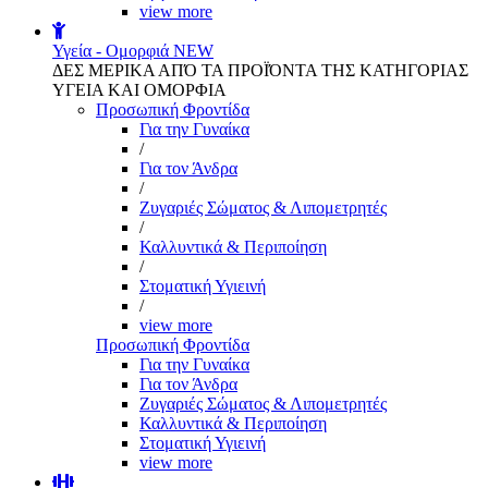
view more
Υγεία - Ομορφιά
NEW
ΔΕΣ ΜΕΡΙΚΑ ΑΠΌ ΤΑ ΠΡΟΪΌΝΤΑ ΤΗΣ ΚΑΤΗΓΟΡΙΑΣ
ΥΓΕΙΑ ΚΑΙ ΟΜΟΡΦΙΑ
Προσωπική Φροντίδα
Για την Γυναίκα
/
Για τον Άνδρα
/
Ζυγαριές Σώματος & Λιπομετρητές
/
Καλλυντικά & Περιποίηση
/
Στοματική Υγιεινή
/
view more
Προσωπική Φροντίδα
Για την Γυναίκα
Για τον Άνδρα
Ζυγαριές Σώματος & Λιπομετρητές
Καλλυντικά & Περιποίηση
Στοματική Υγιεινή
view more