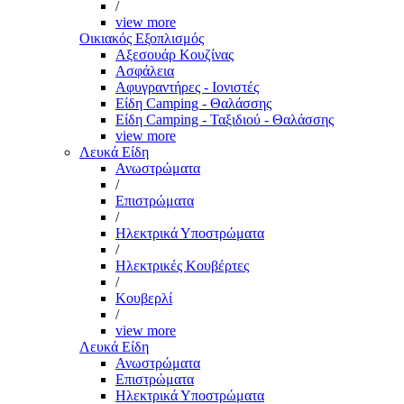
/
view more
Οικιακός Εξοπλισμός
Αξεσουάρ Κουζίνας
Ασφάλεια
Αφυγραντήρες - Ιονιστές
Είδη Camping - Θαλάσσης
Είδη Camping - Ταξιδιού - Θαλάσσης
view more
Λευκά Είδη
Ανωστρώματα
/
Επιστρώματα
/
Ηλεκτρικά Υποστρώματα
/
Ηλεκτρικές Κουβέρτες
/
Κουβερλί
/
view more
Λευκά Είδη
Ανωστρώματα
Επιστρώματα
Ηλεκτρικά Υποστρώματα