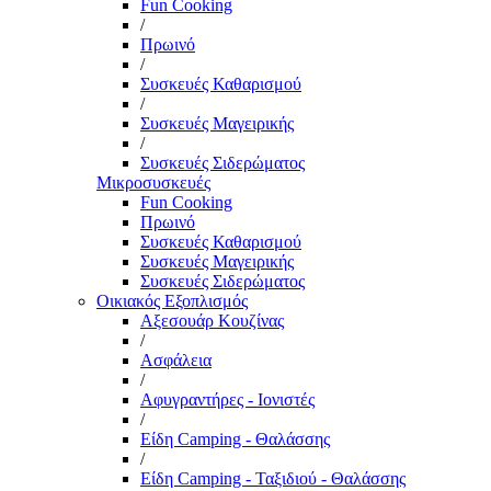
Fun Cooking
/
Πρωινό
/
Συσκευές Καθαρισμού
/
Συσκευές Μαγειρικής
/
Συσκευές Σιδερώματος
Μικροσυσκευές
Fun Cooking
Πρωινό
Συσκευές Καθαρισμού
Συσκευές Μαγειρικής
Συσκευές Σιδερώματος
Οικιακός Εξοπλισμός
Αξεσουάρ Κουζίνας
/
Ασφάλεια
/
Αφυγραντήρες - Ιονιστές
/
Είδη Camping - Θαλάσσης
/
Είδη Camping - Ταξιδιού - Θαλάσσης