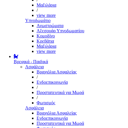
Μαξιλάρια
/
view more
Υπνοδωμάτιο
Ανωστρώματα
Αξεσουάρ Υπνοδωματίου
Κομοδίνο
Κρεβάτια
Μαξιλάρια
view more
Βρεφικά - Παιδικά
Ασφάλεια
Βραχιόλια Ασφαλείας
/
Ενδοεπικοινωνία
/
Προστατευτικά για Μωρά
/
Φωτισμός
Ασφάλεια
Βραχιόλια Ασφαλείας
Ενδοεπικοινωνία
Προστατευτικά για Μωρά