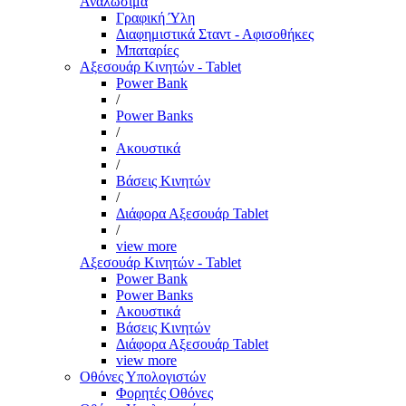
Αναλώσιμα
Γραφική Ύλη
Διαφημιστικά Σταντ - Αφισοθήκες
Μπαταρίες
Αξεσουάρ Κινητών - Tablet
Power Bank
/
Power Banks
/
Ακουστικά
/
Βάσεις Κινητών
/
Διάφορα Αξεσουάρ Tablet
/
view more
Αξεσουάρ Κινητών - Tablet
Power Bank
Power Banks
Ακουστικά
Βάσεις Κινητών
Διάφορα Αξεσουάρ Tablet
view more
Οθόνες Υπολογιστών
Φορητές Οθόνες