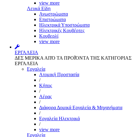
view more
Λευκά Είδη
Ανωστρώματα
Επιστρώματα
Ηλεκτρικά Υποστρώματα
Ηλεκτρικές Κουβέρτες
Κουβερλί
view more
ΕΡΓΑΛΕΙΑ
ΔΕΣ ΜΕΡΙΚΑ ΑΠΌ ΤΑ ΠΡΟΪΌΝΤΑ ΤΗΣ ΚΑΤΗΓΟΡΙΑΣ
ΕΡΓΑΛΕΙΑ
Εργαλεία
Aτομική Προστασία
/
Kήπος
/
Αέρας
/
Διάφορα Δομικά Εργαλεία & Μηχανήματα
/
Εργαλεία Ηλεκτρικά
/
view more
Εργαλεία