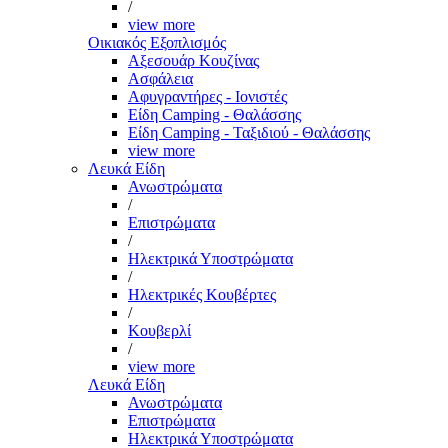
/
view more
Οικιακός Εξοπλισμός
Αξεσουάρ Κουζίνας
Ασφάλεια
Αφυγραντήρες - Ιονιστές
Είδη Camping - Θαλάσσης
Είδη Camping - Ταξιδιού - Θαλάσσης
view more
Λευκά Είδη
Ανωστρώματα
/
Επιστρώματα
/
Ηλεκτρικά Υποστρώματα
/
Ηλεκτρικές Κουβέρτες
/
Κουβερλί
/
view more
Λευκά Είδη
Ανωστρώματα
Επιστρώματα
Ηλεκτρικά Υποστρώματα