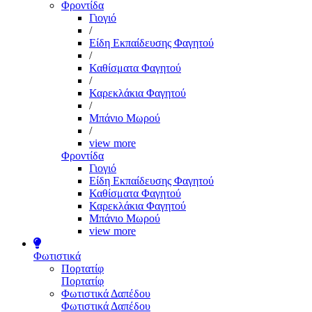
Φροντίδα
Γιογιό
/
Είδη Εκπαίδευσης Φαγητού
/
Καθίσματα Φαγητού
/
Καρεκλάκια Φαγητού
/
Μπάνιο Μωρού
/
view more
Φροντίδα
Γιογιό
Είδη Εκπαίδευσης Φαγητού
Καθίσματα Φαγητού
Καρεκλάκια Φαγητού
Μπάνιο Μωρού
view more
Φωτιστικά
Πορτατίφ
Πορτατίφ
Φωτιστικά Δαπέδου
Φωτιστικά Δαπέδου