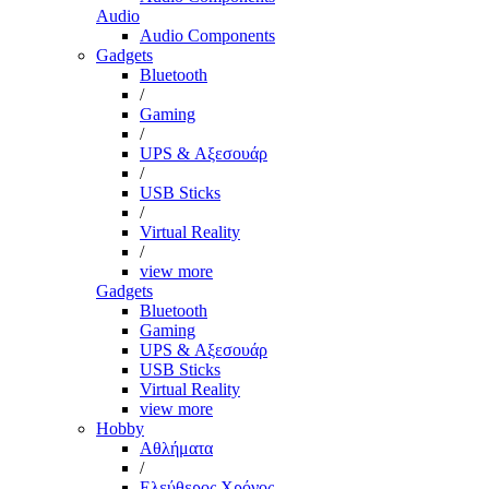
Audio
Audio Components
Gadgets
Bluetooth
/
Gaming
/
UPS & Αξεσουάρ
/
USB Sticks
/
Virtual Reality
/
view more
Gadgets
Bluetooth
Gaming
UPS & Αξεσουάρ
USB Sticks
Virtual Reality
view more
Hobby
Αθλήματα
/
Ελεύθερος Χρόνος