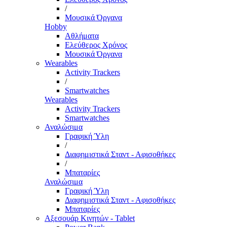
/
Μουσικά Όργανα
Hobby
Αθλήματα
Ελεύθερος Χρόνος
Μουσικά Όργανα
Wearables
Activity Trackers
/
Smartwatches
Wearables
Activity Trackers
Smartwatches
Αναλώσιμα
Γραφική Ύλη
/
Διαφημιστικά Σταντ - Αφισοθήκες
/
Μπαταρίες
Αναλώσιμα
Γραφική Ύλη
Διαφημιστικά Σταντ - Αφισοθήκες
Μπαταρίες
Αξεσουάρ Κινητών - Tablet