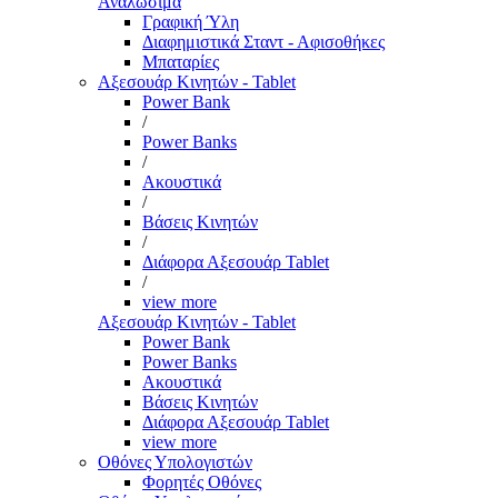
Αναλώσιμα
Γραφική Ύλη
Διαφημιστικά Σταντ - Αφισοθήκες
Μπαταρίες
Αξεσουάρ Κινητών - Tablet
Power Bank
/
Power Banks
/
Ακουστικά
/
Βάσεις Κινητών
/
Διάφορα Αξεσουάρ Tablet
/
view more
Αξεσουάρ Κινητών - Tablet
Power Bank
Power Banks
Ακουστικά
Βάσεις Κινητών
Διάφορα Αξεσουάρ Tablet
view more
Οθόνες Υπολογιστών
Φορητές Οθόνες