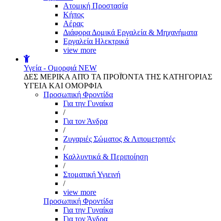
Aτομική Προστασία
Kήπος
Αέρας
Διάφορα Δομικά Εργαλεία & Μηχανήματα
Εργαλεία Ηλεκτρικά
view more
Υγεία - Ομορφιά
NEW
ΔΕΣ ΜΕΡΙΚΑ ΑΠΌ ΤΑ ΠΡΟΪΌΝΤΑ ΤΗΣ ΚΑΤΗΓΟΡΙΑΣ
ΥΓΕΙΑ ΚΑΙ ΟΜΟΡΦΙΑ
Προσωπική Φροντίδα
Για την Γυναίκα
/
Για τον Άνδρα
/
Ζυγαριές Σώματος & Λιπομετρητές
/
Καλλυντικά & Περιποίηση
/
Στοματική Υγιεινή
/
view more
Προσωπική Φροντίδα
Για την Γυναίκα
Για τον Άνδρα