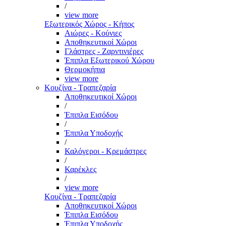
/
view more
Εξωτερικός Χώρος - Κήπος
Αιώρες - Κούνιες
Αποθηκευτικοί Χώροι
Γλάστρες - Ζαρντινιέρες
Έπιπλα Εξωτερικού Χώρου
Θερμοκήπια
view more
Κουζίνα - Τραπεζαρία
Αποθηκευτικοί Χώροι
/
Έπιπλα Εισόδου
/
Έπιπλα Υποδοχής
/
Καλόγεροι - Κρεμάστρες
/
Καρέκλες
/
view more
Κουζίνα - Τραπεζαρία
Αποθηκευτικοί Χώροι
Έπιπλα Εισόδου
Έπιπλα Υποδοχής