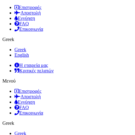
Επιστροφές
Αποστολή
Εγγύηση
FAQ
Επικοινωνία
Greek
Greek
English
Η εταιρεία μας
Κριτικές πελατών
Μενού
Επιστροφές
Αποστολή
Εγγύηση
FAQ
Επικοινωνία
Greek
Greek