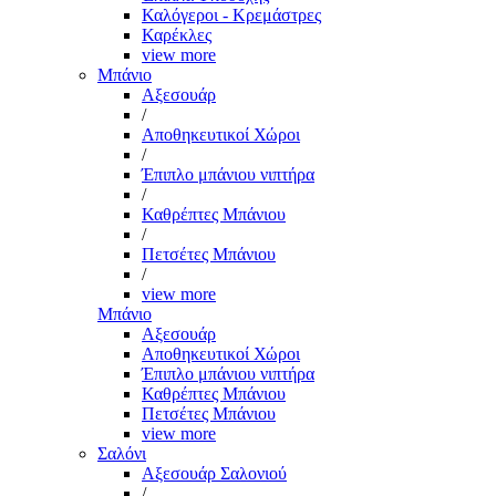
Καλόγεροι - Κρεμάστρες
Καρέκλες
view more
Μπάνιο
Αξεσουάρ
/
Αποθηκευτικοί Χώροι
/
Έπιπλο μπάνιου νιπτήρα
/
Καθρέπτες Μπάνιου
/
Πετσέτες Μπάνιου
/
view more
Μπάνιο
Αξεσουάρ
Αποθηκευτικοί Χώροι
Έπιπλο μπάνιου νιπτήρα
Καθρέπτες Μπάνιου
Πετσέτες Μπάνιου
view more
Σαλόνι
Αξεσουάρ Σαλονιού
/