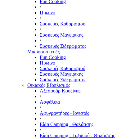
Fun Cooking
/
Πρωινό
/
Συσκευές Καθαρισμού
/
Συσκευές Μαγειρικής
/
Συσκευές Σιδερώματος
Μικροσυσκευές
Fun Cooking
Πρωινό
Συσκευές Καθαρισμού
Συσκευές Μαγειρικής
Συσκευές Σιδερώματος
Οικιακός Εξοπλισμός
Αξεσουάρ Κουζίνας
/
Ασφάλεια
/
Αφυγραντήρες - Ιονιστές
/
Είδη Camping - Θαλάσσης
/
Είδη Camping - Ταξιδιού - Θαλάσσης