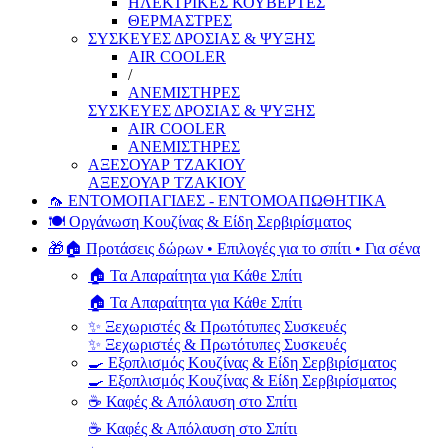
ΗΛΕΚΤΡΙΚΕΣ ΚΟΥΒΕΡΤΕΣ
ΘΕΡΜΑΣΤΡΕΣ
ΣΥΣΚΕΥΕΣ ΔΡΟΣΙΑΣ & ΨΥΞΗΣ
AIR COOLER
/
ΑΝΕΜΙΣΤΗΡΕΣ
ΣΥΣΚΕΥΕΣ ΔΡΟΣΙΑΣ & ΨΥΞΗΣ
AIR COOLER
ΑΝΕΜΙΣΤΗΡΕΣ
ΑΞΕΣΟΥΑΡ ΤΖΑΚΙΟΥ
ΑΞΕΣΟΥΑΡ ΤΖΑΚΙΟΥ
🦟 ΕΝΤΟΜΟΠΑΓΙΔΕΣ - ΕΝΤΟΜΟΑΠΩΘΗΤΙΚΑ
🍽️ Οργάνωση Κουζίνας & Είδη Σερβιρίσματος
🎁🏠 Προτάσεις δώρων • Επιλογές για το σπίτι • Για σένα
🏠 Τα Απαραίτητα για Κάθε Σπίτι
🏠 Τα Απαραίτητα για Κάθε Σπίτι
✨ Ξεχωριστές & Πρωτότυπες Συσκευές
✨ Ξεχωριστές & Πρωτότυπες Συσκευές
🍳 Εξοπλισμός Κουζίνας & Είδη Σερβιρίσματος
🍳 Εξοπλισμός Κουζίνας & Είδη Σερβιρίσματος
☕ Καφές & Απόλαυση στο Σπίτι
☕ Καφές & Απόλαυση στο Σπίτι