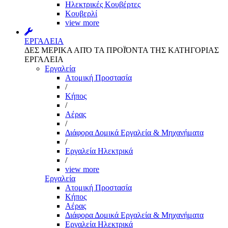
Ηλεκτρικές Κουβέρτες
Κουβερλί
view more
ΕΡΓΑΛΕΙΑ
ΔΕΣ ΜΕΡΙΚΑ ΑΠΌ ΤΑ ΠΡΟΪΌΝΤΑ ΤΗΣ ΚΑΤΗΓΟΡΙΑΣ
ΕΡΓΑΛΕΙΑ
Εργαλεία
Aτομική Προστασία
/
Kήπος
/
Αέρας
/
Διάφορα Δομικά Εργαλεία & Μηχανήματα
/
Εργαλεία Ηλεκτρικά
/
view more
Εργαλεία
Aτομική Προστασία
Kήπος
Αέρας
Διάφορα Δομικά Εργαλεία & Μηχανήματα
Εργαλεία Ηλεκτρικά