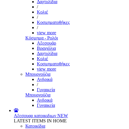
Δαχτυλίδια
/
Κολιέ
/
Κοσμηματοθήκες
/
view more
Κόσμημα - Ρολόι
Αξεσουάρ
Βραχιόλια
Δαχτυλίδια
Κολιέ
Κοσμηματοθήκες
view more
Μπουρνούζια
Ανδρικά
/
Γυναικεία
Μπουρνούζια
Ανδρικά
Γυναικεία
Αξεσουαρ κατοικιδιων
NEW
LATEST ITEMS IN HOME
Κατοικίδια