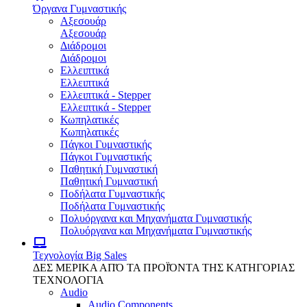
Όργανα Γυμναστικής
Αξεσουάρ
Αξεσουάρ
Διάδρομοι
Διάδρομοι
Ελλειπτικά
Ελλειπτικά
Ελλειπτικά - Stepper
Ελλειπτικά - Stepper
Κωπηλατικές
Κωπηλατικές
Πάγκοι Γυμναστικής
Πάγκοι Γυμναστικής
Παθητική Γυμναστική
Παθητική Γυμναστική
Ποδήλατα Γυμναστικής
Ποδήλατα Γυμναστικής
Πολυόργανα και Μηχανήματα Γυμναστικής
Πολυόργανα και Μηχανήματα Γυμναστικής
Τεχνολογία
Big Sales
ΔΕΣ ΜΕΡΙΚΑ ΑΠΌ ΤΑ ΠΡΟΪΌΝΤΑ ΤΗΣ ΚΑΤΗΓΟΡΙΑΣ
ΤΕΧΝΟΛΟΓΙΑ
Audio
Audio Components