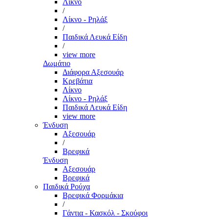
Λίκνο
/
Λίκνο - Ρηλάξ
/
Παιδικά Λευκά Είδη
/
view more
Δωμάτιο
Διάφορα Αξεσουάρ
Κρεβάτια
Λίκνο
Λίκνο - Ρηλάξ
Παιδικά Λευκά Είδη
view more
Ένδυση
Αξεσουάρ
/
Βρεφικά
Ένδυση
Αξεσουάρ
Βρεφικά
Παιδικά Ρούχα
Βρεφικά Φορμάκια
/
Γάντια - Κασκόλ - Σκούφοι