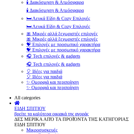
🕯️ Διακόσμηση & Ατμόσφαιρα
🕯️ Διακόσμηση & Ατμόσφαιρα
🛏️ Λευκά Είδη & Cozy Επιλογές
🛏️ Λευκά Είδη & Cozy Επιλογές
🎀 Μικρές αλλά ξεχωριστές επιλογές
🎀 Μικρές αλλά ξεχωριστές επιλογές
💝 Επιλογές με προσωπικό χαρακτήρα
💝 Επιλογές με προσωπικό χαρακτήρα
🎧 Tech επιλογές & gadgets
🎧 Tech επιλογές & gadgets
🎈 Ιδέες για παιδιά
🎈 Ιδέες για παιδιά
✨ Ομορφιά και περιποίηση
✨ Ομορφιά και περιποίηση
All categories
ΕΙΔΗ ΣΠΙΤΙΟΥ
βρείτε τα καλύτερα οικιακά της αγοράς
ΔΕΣ ΜΕΡΙΚΑ ΑΠΌ ΤΑ ΠΡΟΪΌΝΤΑ ΤΗΣ ΚΑΤΗΓΟΡΙΑΣ
ΕΙΔΗ ΣΠΙΤΙΟΥ
Μικροσυσκευές