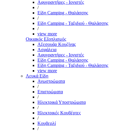
Αφυγραντήρες - Ιονιστές
/
Είδη Camping - Θαλάσσης
/
Είδη Camping - Ταξιδιού - Θαλάσσης
/
view more
Οικιακός Εξοπλισμός
Αξεσουάρ Κουζίνας
Ασφάλεια
Αφυγραντήρες - Ιονιστές
Είδη Camping - Θαλάσσης
Είδη Camping - Ταξιδιού - Θαλάσσης
view more
Λευκά Είδη
Ανωστρώματα
/
Επιστρώματα
/
Ηλεκτρικά Υποστρώματα
/
Ηλεκτρικές Κουβέρτες
/
Κουβερλί
/