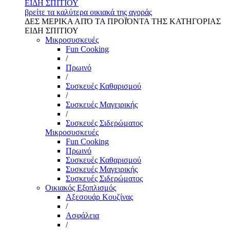
ΕΙΔΗ ΣΠΙΤΙΟΥ
βρείτε τα καλύτερα οικιακά της αγοράς
ΔΕΣ ΜΕΡΙΚΑ ΑΠΌ ΤΑ ΠΡΟΪΌΝΤΑ ΤΗΣ ΚΑΤΗΓΟΡΙΑΣ
ΕΙΔΗ ΣΠΙΤΙΟΥ
Μικροσυσκευές
Fun Cooking
/
Πρωινό
/
Συσκευές Καθαρισμού
/
Συσκευές Μαγειρικής
/
Συσκευές Σιδερώματος
Μικροσυσκευές
Fun Cooking
Πρωινό
Συσκευές Καθαρισμού
Συσκευές Μαγειρικής
Συσκευές Σιδερώματος
Οικιακός Εξοπλισμός
Αξεσουάρ Κουζίνας
/
Ασφάλεια
/