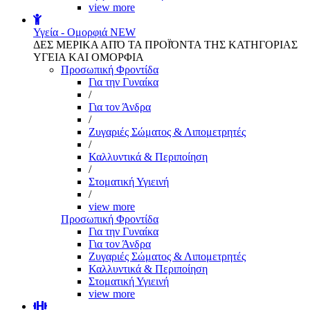
view more
Υγεία - Ομορφιά
NEW
ΔΕΣ ΜΕΡΙΚΑ ΑΠΌ ΤΑ ΠΡΟΪΌΝΤΑ ΤΗΣ ΚΑΤΗΓΟΡΙΑΣ
ΥΓΕΙΑ ΚΑΙ ΟΜΟΡΦΙΑ
Προσωπική Φροντίδα
Για την Γυναίκα
/
Για τον Άνδρα
/
Ζυγαριές Σώματος & Λιπομετρητές
/
Καλλυντικά & Περιποίηση
/
Στοματική Υγιεινή
/
view more
Προσωπική Φροντίδα
Για την Γυναίκα
Για τον Άνδρα
Ζυγαριές Σώματος & Λιπομετρητές
Καλλυντικά & Περιποίηση
Στοματική Υγιεινή
view more