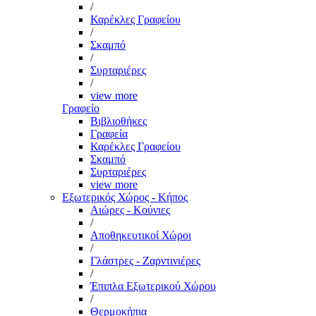
/
Καρέκλες Γραφείου
/
Σκαμπό
/
Συρταριέρες
/
view more
Γραφείο
Βιβλιοθήκες
Γραφεία
Καρέκλες Γραφείου
Σκαμπό
Συρταριέρες
view more
Εξωτερικός Χώρος - Κήπος
Αιώρες - Κούνιες
/
Αποθηκευτικοί Χώροι
/
Γλάστρες - Ζαρντινιέρες
/
Έπιπλα Εξωτερικού Χώρου
/
Θερμοκήπια