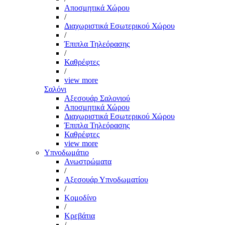
Αποσμητικά Χώρου
/
Διαχωριστικά Εσωτερικού Χώρου
/
Έπιπλα Τηλεόρασης
/
Καθρέφτες
/
view more
Σαλόνι
Αξεσουάρ Σαλονιού
Αποσμητικά Χώρου
Διαχωριστικά Εσωτερικού Χώρου
Έπιπλα Τηλεόρασης
Καθρέφτες
view more
Υπνοδωμάτιο
Ανωστρώματα
/
Αξεσουάρ Υπνοδωματίου
/
Κομοδίνο
/
Κρεβάτια
/