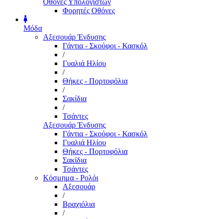
Οθόνες Υπολογιστών
Φορητές Οθόνες
Μόδα
Αξεσουάρ Ένδυσης
Γάντια - Σκούφοι - Κασκόλ
/
Γυαλιά Ηλίου
/
Θήκες - Πορτοφόλια
/
Σακίδια
/
Τσάντες
Αξεσουάρ Ένδυσης
Γάντια - Σκούφοι - Κασκόλ
Γυαλιά Ηλίου
Θήκες - Πορτοφόλια
Σακίδια
Τσάντες
Κόσμημα - Ρολόι
Αξεσουάρ
/
Βραχιόλια
/