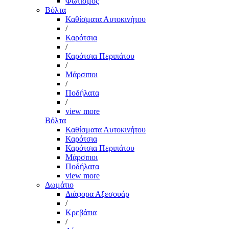
Φωτισμός
Βόλτα
Καθίσματα Αυτοκινήτου
/
Καρότσια
/
Καρότσια Περιπάτου
/
Μάρσιποι
/
Ποδήλατα
/
view more
Βόλτα
Καθίσματα Αυτοκινήτου
Καρότσια
Καρότσια Περιπάτου
Μάρσιποι
Ποδήλατα
view more
Δωμάτιο
Διάφορα Αξεσουάρ
/
Κρεβάτια
/