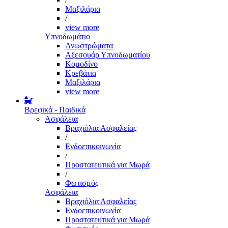
Μαξιλάρια
/
view more
Υπνοδωμάτιο
Ανωστρώματα
Αξεσουάρ Υπνοδωματίου
Κομοδίνο
Κρεβάτια
Μαξιλάρια
view more
Βρεφικά - Παιδικά
Ασφάλεια
Βραχιόλια Ασφαλείας
/
Ενδοεπικοινωνία
/
Προστατευτικά για Μωρά
/
Φωτισμός
Ασφάλεια
Βραχιόλια Ασφαλείας
Ενδοεπικοινωνία
Προστατευτικά για Μωρά