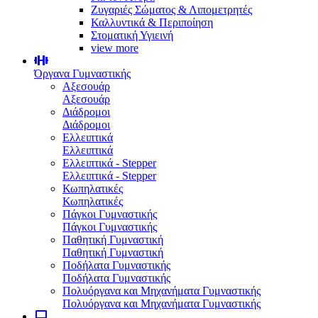
Ζυγαριές Σώματος & Λιπομετρητές
Καλλυντικά & Περιποίηση
Στοματική Υγιεινή
view more
Όργανα Γυμναστικής
Αξεσουάρ
Αξεσουάρ
Διάδρομοι
Διάδρομοι
Ελλειπτικά
Ελλειπτικά
Ελλειπτικά - Stepper
Ελλειπτικά - Stepper
Κωπηλατικές
Κωπηλατικές
Πάγκοι Γυμναστικής
Πάγκοι Γυμναστικής
Παθητική Γυμναστική
Παθητική Γυμναστική
Ποδήλατα Γυμναστικής
Ποδήλατα Γυμναστικής
Πολυόργανα και Μηχανήματα Γυμναστικής
Πολυόργανα και Μηχανήματα Γυμναστικής