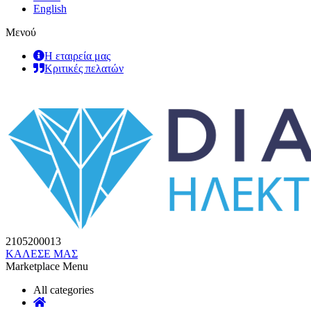
English
Μενού
Η εταιρεία μας
Κριτικές πελατών
2105200013
ΚΑΛΕΣΕ ΜΑΣ
Marketplace Menu
All categories