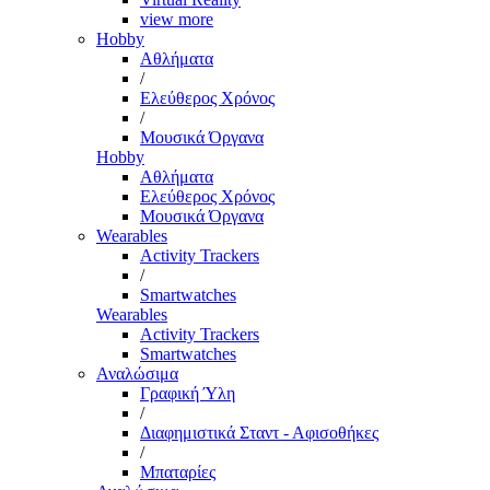
view more
Hobby
Αθλήματα
/
Ελεύθερος Χρόνος
/
Μουσικά Όργανα
Hobby
Αθλήματα
Ελεύθερος Χρόνος
Μουσικά Όργανα
Wearables
Activity Trackers
/
Smartwatches
Wearables
Activity Trackers
Smartwatches
Αναλώσιμα
Γραφική Ύλη
/
Διαφημιστικά Σταντ - Αφισοθήκες
/
Μπαταρίες