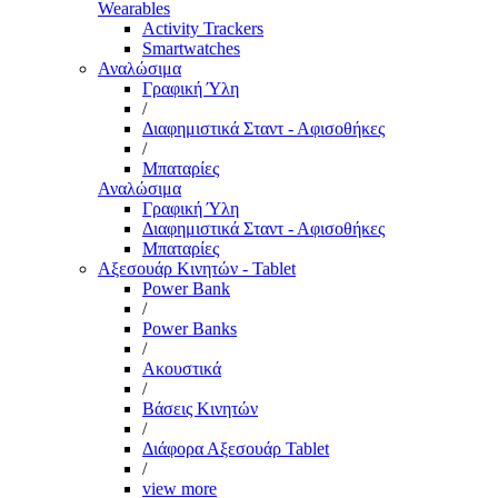
Wearables
Activity Trackers
Smartwatches
Αναλώσιμα
Γραφική Ύλη
/
Διαφημιστικά Σταντ - Αφισοθήκες
/
Μπαταρίες
Αναλώσιμα
Γραφική Ύλη
Διαφημιστικά Σταντ - Αφισοθήκες
Μπαταρίες
Αξεσουάρ Κινητών - Tablet
Power Bank
/
Power Banks
/
Ακουστικά
/
Βάσεις Κινητών
/
Διάφορα Αξεσουάρ Tablet
/
view more