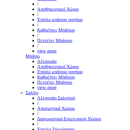
/
Αποθηκευτικοί Χώροι
/
Έπιπλο μπάνιου νιπτήρα
/
Καθρέπτες Μπάνιου
/
Πετσέτες Μπάνιου
/
view more
Μπάνιο
Αξεσουάρ
Αποθηκευτικοί Χώροι
Έπιπλο μπάνιου νιπτήρα
Καθρέπτες Μπάνιου
Πετσέτες Μπάνιου
view more
Σαλόνι
Αξεσουάρ Σαλονιού
/
Αποσμητικά Χώρου
/
Διαχωριστικά Εσωτερικού Χώρου
/
Έπιπλα Τηλεόρασης