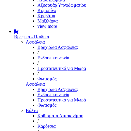
Αξεσουάρ Υπνοδωματίου
Κομοδίνο
Κρεβάτια
Μαξιλάρια
view more
Βρεφικά - Παιδικά
Ασφάλεια
Βραχιόλια Ασφαλείας
/
Ενδοεπικοινωνία
/
Προστατευτικά για Μωρά
/
Φωτισμός
Ασφάλεια
Βραχιόλια Ασφαλείας
Ενδοεπικοινωνία
Προστατευτικά για Μωρά
Φωτισμός
Βόλτα
Καθίσματα Αυτοκινήτου
/
Καρότσια