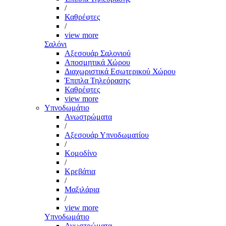
/
Καθρέφτες
/
view more
Σαλόνι
Αξεσουάρ Σαλονιού
Αποσμητικά Χώρου
Διαχωριστικά Εσωτερικού Χώρου
Έπιπλα Τηλεόρασης
Καθρέφτες
view more
Υπνοδωμάτιο
Ανωστρώματα
/
Αξεσουάρ Υπνοδωματίου
/
Κομοδίνο
/
Κρεβάτια
/
Μαξιλάρια
/
view more
Υπνοδωμάτιο
Ανωστρώματα