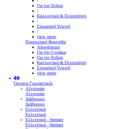
/
Για τον Άνδρα
/
Καλλυντικά & Περιποίηση
/
Στοματική Υγιεινή
/
view more
Προσωπική Φροντίδα
Αδυνάτισμα
Για την Γυναίκα
Για τον Άνδρα
Καλλυντικά & Περιποίηση
Στοματική Υγιεινή
view more
Όργανα Γυμναστικής
Αξεσουάρ
Αξεσουάρ
Διάδρομοι
Διάδρομοι
Ελλειπτικά
Ελλειπτικά
Ελλειπτικά - Stepper
Ελλειπτικά - Stepper