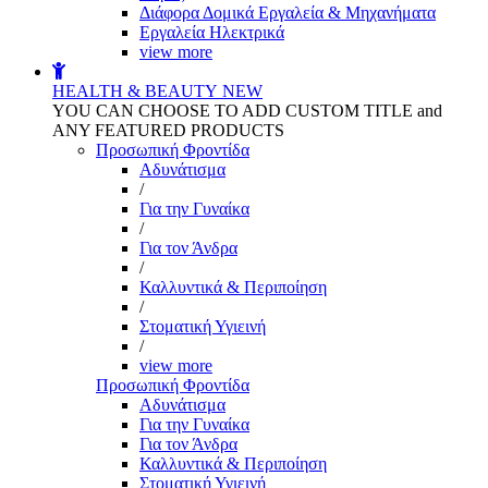
Διάφορα Δομικά Εργαλεία & Μηχανήματα
Εργαλεία Ηλεκτρικά
view more
HEALTH & BEAUTY
NEW
YOU CAN CHOOSE TO ADD CUSTOM TITLE and
ANY FEATURED PRODUCTS
Προσωπική Φροντίδα
Αδυνάτισμα
/
Για την Γυναίκα
/
Για τον Άνδρα
/
Καλλυντικά & Περιποίηση
/
Στοματική Υγιεινή
/
view more
Προσωπική Φροντίδα
Αδυνάτισμα
Για την Γυναίκα
Για τον Άνδρα
Καλλυντικά & Περιποίηση
Στοματική Υγιεινή