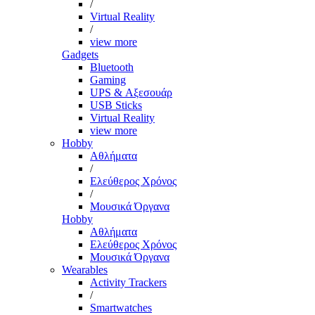
/
Virtual Reality
/
view more
Gadgets
Bluetooth
Gaming
UPS & Αξεσουάρ
USB Sticks
Virtual Reality
view more
Hobby
Αθλήματα
/
Ελεύθερος Χρόνος
/
Μουσικά Όργανα
Hobby
Αθλήματα
Ελεύθερος Χρόνος
Μουσικά Όργανα
Wearables
Activity Trackers
/
Smartwatches