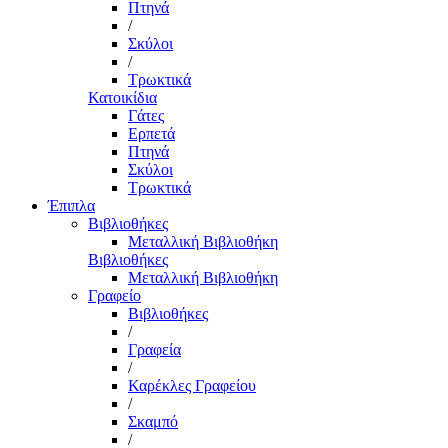
Πτηνά
/
Σκύλοι
/
Τρωκτικά
Κατοικίδια
Γάτες
Ερπετά
Πτηνά
Σκύλοι
Τρωκτικά
Έπιπλα
Βιβλιοθήκες
Μεταλλική Βιβλιοθήκη
Βιβλιοθήκες
Μεταλλική Βιβλιοθήκη
Γραφείο
Βιβλιοθήκες
/
Γραφεία
/
Καρέκλες Γραφείου
/
Σκαμπό
/