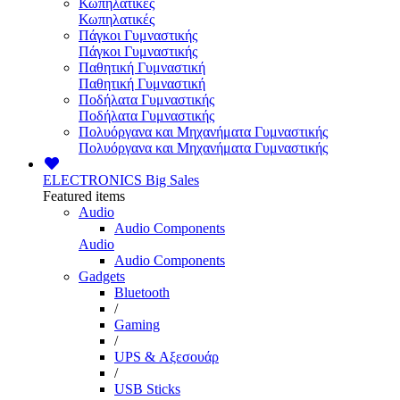
Κωπηλατικές
Κωπηλατικές
Πάγκοι Γυμναστικής
Πάγκοι Γυμναστικής
Παθητική Γυμναστική
Παθητική Γυμναστική
Ποδήλατα Γυμναστικής
Ποδήλατα Γυμναστικής
Πολυόργανα και Μηχανήματα Γυμναστικής
Πολυόργανα και Μηχανήματα Γυμναστικής
ELECTRONICS
Big Sales
Featured items
Audio
Audio Components
Audio
Audio Components
Gadgets
Bluetooth
/
Gaming
/
UPS & Αξεσουάρ
/
USB Sticks