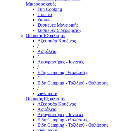
Μικροσυσκευές
Fun Cooking
Πρωινό
Σκούπες
Συσκευές Μαγειρικής
Συσκευές Σιδερώματος
Οικιακός Εξοπλισμός
Αξεσουάρ Κουζίνας
/
Ασφάλεια
/
Αφυγραντήρες - Ιονιστές
/
Είδη Camping - Θαλάσσης
/
Είδη Camping - Ταξιδιού - Θαλάσσης
/
view more
Οικιακός Εξοπλισμός
Αξεσουάρ Κουζίνας
Ασφάλεια
Αφυγραντήρες - Ιονιστές
Είδη Camping - Θαλάσσης
Είδη Camping - Ταξιδιού - Θαλάσσης
view more