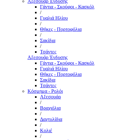
Αξεσουάρ Ένδυσης
Γάντια - Σκούφοι - Κασκόλ
/
Γυαλιά Ηλίου
/
Θήκες - Πορτοφόλια
/
Σακίδια
/
Τσάντες
Αξεσουάρ Ένδυσης
Γάντια - Σκούφοι - Κασκόλ
Γυαλιά Ηλίου
Θήκες - Πορτοφόλια
Σακίδια
Τσάντες
Κόσμημα - Ρολόι
Αξεσουάρ
/
Βραχιόλια
/
Δαχτυλίδια
/
Κολιέ
/