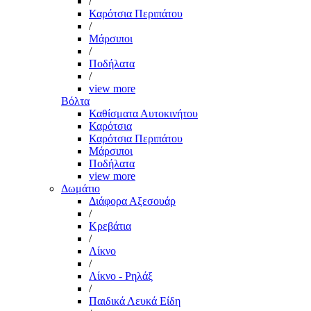
/
Καρότσια Περιπάτου
/
Μάρσιποι
/
Ποδήλατα
/
view more
Βόλτα
Καθίσματα Αυτοκινήτου
Καρότσια
Καρότσια Περιπάτου
Μάρσιποι
Ποδήλατα
view more
Δωμάτιο
Διάφορα Αξεσουάρ
/
Κρεβάτια
/
Λίκνο
/
Λίκνο - Ρηλάξ
/
Παιδικά Λευκά Είδη