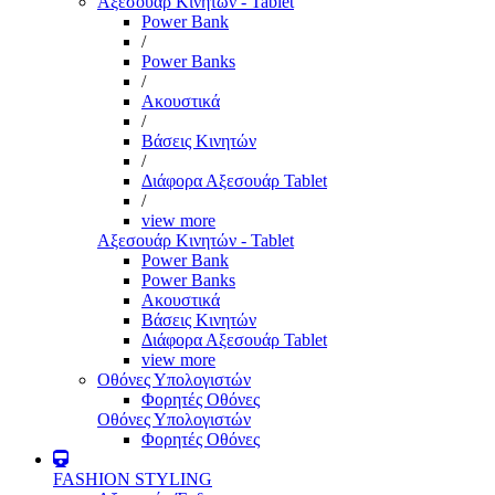
Αξεσουάρ Κινητών - Tablet
Power Bank
/
Power Banks
/
Ακουστικά
/
Βάσεις Κινητών
/
Διάφορα Αξεσουάρ Tablet
/
view more
Αξεσουάρ Κινητών - Tablet
Power Bank
Power Banks
Ακουστικά
Βάσεις Κινητών
Διάφορα Αξεσουάρ Tablet
view more
Οθόνες Υπολογιστών
Φορητές Οθόνες
Οθόνες Υπολογιστών
Φορητές Οθόνες
FASHION STYLING