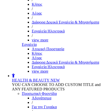
Kήπος
/
Αέρας
/
Διάφορα Δομικά Εργαλεία & Μηχανήματα
/
Εργαλεία Ηλεκτρικά
/
view more
Εργαλεία
Aτομική Προστασία
Kήπος
Αέρας
Διάφορα Δομικά Εργαλεία & Μηχανήματα
Εργαλεία Ηλεκτρικά
view more
HEALTH & BEAUTY
NEW
YOU CAN CHOOSE TO ADD CUSTOM TITLE and
ANY FEATURED PRODUCTS
Προσωπική Φροντίδα
Αδυνάτισμα
/
Για την Γυναίκα