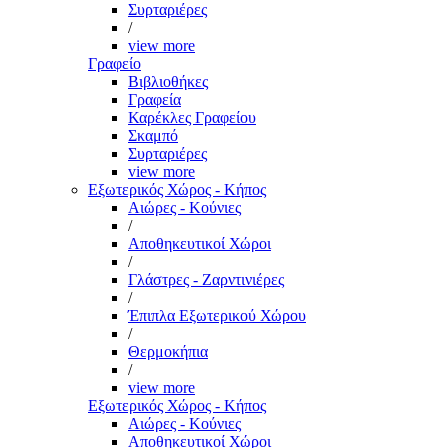
Συρταριέρες
/
view more
Γραφείο
Βιβλιοθήκες
Γραφεία
Καρέκλες Γραφείου
Σκαμπό
Συρταριέρες
view more
Εξωτερικός Χώρος - Κήπος
Αιώρες - Κούνιες
/
Αποθηκευτικοί Χώροι
/
Γλάστρες - Ζαρντινιέρες
/
Έπιπλα Εξωτερικού Χώρου
/
Θερμοκήπια
/
view more
Εξωτερικός Χώρος - Κήπος
Αιώρες - Κούνιες
Αποθηκευτικοί Χώροι