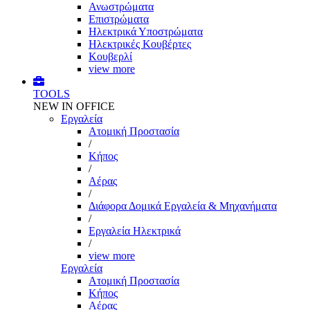
Ανωστρώματα
Επιστρώματα
Ηλεκτρικά Υποστρώματα
Ηλεκτρικές Κουβέρτες
Κουβερλί
view more
TOOLS
NEW IN OFFICE
Εργαλεία
Aτομική Προστασία
/
Kήπος
/
Αέρας
/
Διάφορα Δομικά Εργαλεία & Μηχανήματα
/
Εργαλεία Ηλεκτρικά
/
view more
Εργαλεία
Aτομική Προστασία
Kήπος
Αέρας