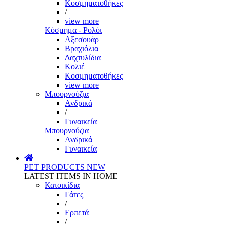
Κοσμηματοθήκες
/
view more
Κόσμημα - Ρολόι
Αξεσουάρ
Βραχιόλια
Δαχτυλίδια
Κολιέ
Κοσμηματοθήκες
view more
Μπουρνούζια
Ανδρικά
/
Γυναικεία
Μπουρνούζια
Ανδρικά
Γυναικεία
PET PRODUCTS
NEW
LATEST ITEMS IN HOME
Κατοικίδια
Γάτες
/
Ερπετά
/