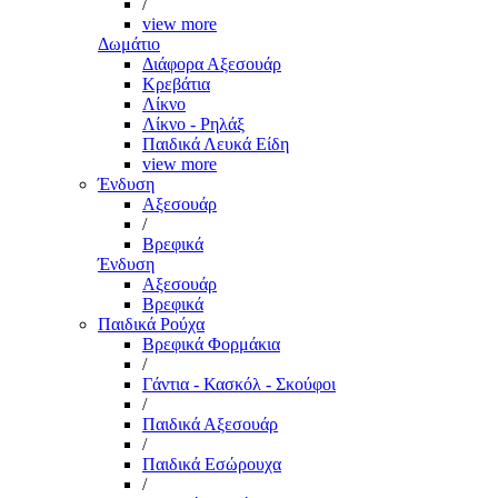
/
view more
Δωμάτιο
Διάφορα Αξεσουάρ
Κρεβάτια
Λίκνο
Λίκνο - Ρηλάξ
Παιδικά Λευκά Είδη
view more
Ένδυση
Αξεσουάρ
/
Βρεφικά
Ένδυση
Αξεσουάρ
Βρεφικά
Παιδικά Ρούχα
Βρεφικά Φορμάκια
/
Γάντια - Κασκόλ - Σκούφοι
/
Παιδικά Αξεσουάρ
/
Παιδικά Εσώρουχα
/