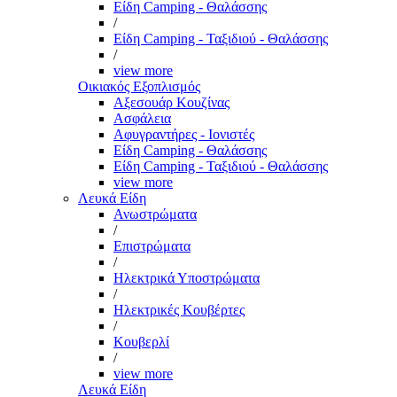
Είδη Camping - Θαλάσσης
/
Είδη Camping - Ταξιδιού - Θαλάσσης
/
view more
Οικιακός Εξοπλισμός
Αξεσουάρ Κουζίνας
Ασφάλεια
Αφυγραντήρες - Ιονιστές
Είδη Camping - Θαλάσσης
Είδη Camping - Ταξιδιού - Θαλάσσης
view more
Λευκά Είδη
Ανωστρώματα
/
Επιστρώματα
/
Ηλεκτρικά Υποστρώματα
/
Ηλεκτρικές Κουβέρτες
/
Κουβερλί
/
view more
Λευκά Είδη