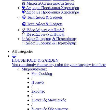
🎀 Μικρά αλλά Ξεχωριστά Δώρα
💝 Δώρα με Προσωπικό Χαρακτήρα
💝 Δώρα με Προσωπικό Χαρακτήρα
🎧 Tech Δώρα & Gadgets
🎧 Tech Δώρα & Gadgets
🎈 Ιδέες Δώρων για Παιδιά
🎈 Ιδέες Δώρων για Παιδιά
✨ Δώρα Ομορφιάς & Περιποίησης
✨ Δώρα Ομορφιάς & Περιποίησης
All categories
HOUSEHOLD & GARDEN
You can simply choose any color for your category icon here
Μικροσυσκευές
Fun Cooking
/
Πρωινό
/
Σκούπες
/
Συσκευές Μαγειρικής
/
Συσκευές Σιδερώματος