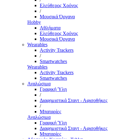
Ελεύθερος Χρόνος
/
Μουσικά Όργανα
Hobby
Αθλήματα
Ελεύθερος Χρόνος
Μουσικά Όργανα
Wearables
Activity Trackers
/
Smartwatches
Wearables
Activity Trackers
Smartwatches
Αναλώσιμα
Γραφική Ύλη
/
Διαφημιστικά Σταντ - Αφισοθήκες
/
Μπαταρίες
Αναλώσιμα
Γραφική Ύλη
Διαφημιστικά Σταντ - Αφισοθήκες
Μπαταρίες