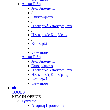
Λευκά Είδη
Ανωστρώματα
/
Επιστρώματα
/
Ηλεκτρικά Υποστρώματα
/
Ηλεκτρικές Κουβέρτες
/
Κουβερλί
/
view more
Λευκά Είδη
Ανωστρώματα
Επιστρώματα
Ηλεκτρικά Υποστρώματα
Ηλεκτρικές Κουβέρτες
Κουβερλί
view more
TOOLS
NEW IN OFFICE
Εργαλεία
Aτομική Προστασία
/