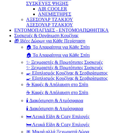
ΣΥΣΚΕΥΕΣ ΨΗΞΗΣ
AIR COOLER
ΑΝΕΜΙΣΤΗΡΕΣ
ΑΞΕΣΟΥΑΡ ΤΖΑΚΙΟΥ
ΑΞΕΣΟΥΑΡ ΤΖΑΚΙΟΥ
ΕΝΤΟΜΟΠΑΓΙΔΕΣ - ΕΝΤΟΜΟΑΠΩΘΗΤΙΚΑ
Συσκευές & Οργάνωση Κουζίνας
🎁 Ιδέες Δώρων για Κάθε Περίσταση
🏠 Τα Απαραίτητα για Κάθε Σπίτι
🏠 Τα Απαραίτητα για Κάθε Σπίτι
✨ Ξεχωριστές & Πρωτότυπες Συσκευές
✨ Ξεχωριστές & Πρωτότυπες Συσκευές
🍳 Εξοπλισμός Κουζίνας & Σερβιρίσματος
🍳 Εξοπλισμός Κουζίνας & Σερβιρίσματος
☕ Καφές & Απόλαυση στο Σπίτι
☕ Καφές & Απόλαυση στο Σπίτι
🕯️ Διακόσμηση & Ατμόσφαιρα
🕯️ Διακόσμηση & Ατμόσφαιρα
🛏️ Λευκά Είδη & Cozy Επιλογές
🛏️ Λευκά Είδη & Cozy Επιλογές
🎀 Μικρά αλλά Ξεχωριστά Δώρα