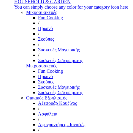
HOUSEHOLD & GARDEN
You can simply choose any color for your category icon here
Μικροσυσκευές
Fun Cooking
/
Πρωινό
/
Σκούπες
/
Συσκευές Μαγειρικής
/
Συσκευές Σιδερώματος
Μικροσυσκευές
Fun Cooking
Πρωινό
Σκούπες
Συσκευές Μαγειρικής
Συσκευές Σιδερώματος
Οικιακός Εξοπλισμός
Αξεσουάρ Κουζίνας
/
Ασφάλεια
/
Αφυγραντήρες - Ιονιστές
/