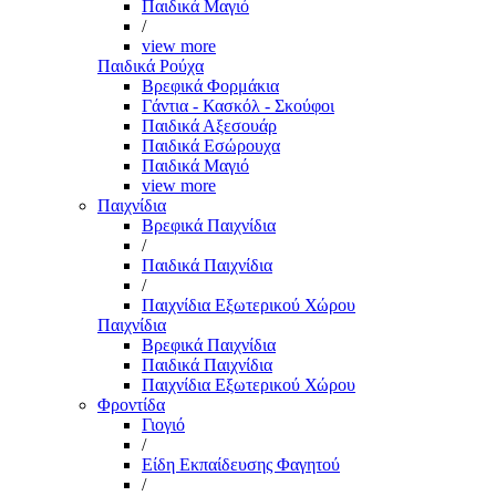
Παιδικά Μαγιό
/
view more
Παιδικά Ρούχα
Βρεφικά Φορμάκια
Γάντια - Κασκόλ - Σκούφοι
Παιδικά Αξεσουάρ
Παιδικά Εσώρουχα
Παιδικά Μαγιό
view more
Παιχνίδια
Βρεφικά Παιχνίδια
/
Παιδικά Παιχνίδια
/
Παιχνίδια Εξωτερικού Χώρου
Παιχνίδια
Βρεφικά Παιχνίδια
Παιδικά Παιχνίδια
Παιχνίδια Εξωτερικού Χώρου
Φροντίδα
Γιογιό
/
Είδη Εκπαίδευσης Φαγητού
/