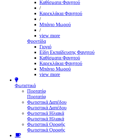
Καθίσματα Φαγητού
/
Καρεκλάκια Φαγητού
/
Μπάνιο Μωρού
/
view more
Φροντίδα
Γιογιό
Είδη Εκπαίδευσης Φαγητού
Καθίσματα Φαγητού
Καρεκλάκια Φαγητού
Μπάνιο Μωρού
view more
Φωτιστικά
Πορτατίφ
Πορτατίφ
Φωτιστικά Δαπέδου
Φωτιστικά Δαπέδου
Φωτιστικά Ηλιακά
Φωτιστικά Ηλιακά
Φωτιστικά Οροφής
Φωτιστικά Οροφής