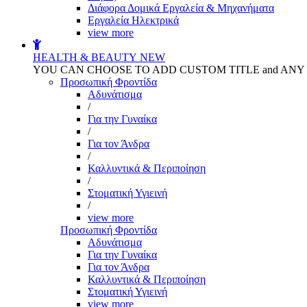
Διάφορα Δομικά Εργαλεία & Μηχανήματα
Εργαλεία Ηλεκτρικά
view more
HEALTH & BEAUTY
NEW
YOU CAN CHOOSE TO ADD CUSTOM TITLE and AN
Προσωπική Φροντίδα
Αδυνάτισμα
/
Για την Γυναίκα
/
Για τον Άνδρα
/
Καλλυντικά & Περιποίηση
/
Στοματική Υγιεινή
/
view more
Προσωπική Φροντίδα
Αδυνάτισμα
Για την Γυναίκα
Για τον Άνδρα
Καλλυντικά & Περιποίηση
Στοματική Υγιεινή
view more