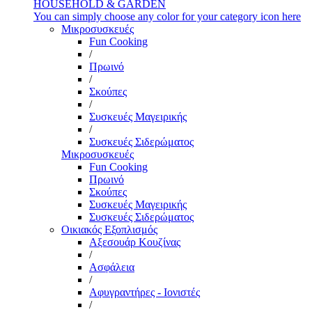
HOUSEHOLD & GARDEN
You can simply choose any color for your category icon here
Μικροσυσκευές
Fun Cooking
/
Πρωινό
/
Σκούπες
/
Συσκευές Μαγειρικής
/
Συσκευές Σιδερώματος
Μικροσυσκευές
Fun Cooking
Πρωινό
Σκούπες
Συσκευές Μαγειρικής
Συσκευές Σιδερώματος
Οικιακός Εξοπλισμός
Αξεσουάρ Κουζίνας
/
Ασφάλεια
/
Αφυγραντήρες - Ιονιστές
/