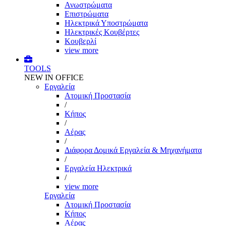
Ανωστρώματα
Επιστρώματα
Ηλεκτρικά Υποστρώματα
Ηλεκτρικές Κουβέρτες
Κουβερλί
view more
TOOLS
NEW IN OFFICE
Εργαλεία
Aτομική Προστασία
/
Kήπος
/
Αέρας
/
Διάφορα Δομικά Εργαλεία & Μηχανήματα
/
Εργαλεία Ηλεκτρικά
/
view more
Εργαλεία
Aτομική Προστασία
Kήπος
Αέρας