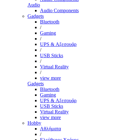
Audio
Audio Components
Gadgets
Bluetooth
/
Gaming
/
UPS & Αξεσουάρ
/
USB Sticks
/
Virtual Reality
/
view more
Gadgets
Bluetooth
Gaming
UPS & Αξεσουάρ
USB Sticks
Virtual Reality
view more
Hobby
Αθλήματα
/
Ελεύθερος Χρόνος