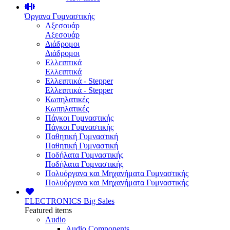
Όργανα Γυμναστικής
Αξεσουάρ
Αξεσουάρ
Διάδρομοι
Διάδρομοι
Ελλειπτικά
Ελλειπτικά
Ελλειπτικά - Stepper
Ελλειπτικά - Stepper
Κωπηλατικές
Κωπηλατικές
Πάγκοι Γυμναστικής
Πάγκοι Γυμναστικής
Παθητική Γυμναστική
Παθητική Γυμναστική
Ποδήλατα Γυμναστικής
Ποδήλατα Γυμναστικής
Πολυόργανα και Μηχανήματα Γυμναστικής
Πολυόργανα και Μηχανήματα Γυμναστικής
ELECTRONICS
Big Sales
Featured items
Audio
Audio Components