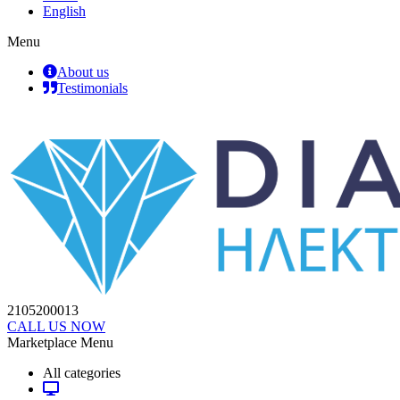
English
Menu
About us
Testimonials
2105200013
CALL US NOW
Marketplace Menu
All categories