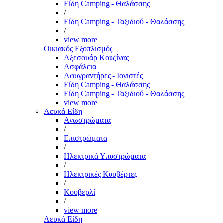
Είδη Camping - Θαλάσσης
/
Είδη Camping - Ταξιδιού - Θαλάσσης
/
view more
Οικιακός Εξοπλισμός
Αξεσουάρ Κουζίνας
Ασφάλεια
Αφυγραντήρες - Ιονιστές
Είδη Camping - Θαλάσσης
Είδη Camping - Ταξιδιού - Θαλάσσης
view more
Λευκά Είδη
Ανωστρώματα
/
Επιστρώματα
/
Ηλεκτρικά Υποστρώματα
/
Ηλεκτρικές Κουβέρτες
/
Κουβερλί
/
view more
Λευκά Είδη