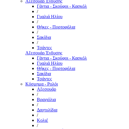
Αξεσουάρ Ένδυσης
Γάντια - Σκούφοι - Κασκόλ
/
Γυαλιά Ηλίου
/
Θήκες - Πορτοφόλια
/
Σακίδια
/
Τσάντες
Αξεσουάρ Ένδυσης
Γάντια - Σκούφοι - Κασκόλ
Γυαλιά Ηλίου
Θήκες - Πορτοφόλια
Σακίδια
Τσάντες
Κόσμημα - Ρολόι
Αξεσουάρ
/
Βραχιόλια
/
Δαχτυλίδια
/
Κολιέ
/