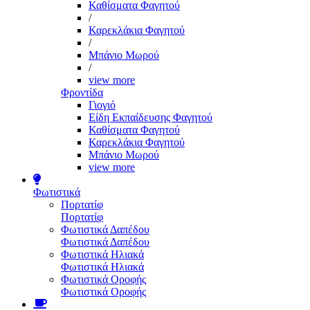
Καθίσματα Φαγητού
/
Καρεκλάκια Φαγητού
/
Μπάνιο Μωρού
/
view more
Φροντίδα
Γιογιό
Είδη Εκπαίδευσης Φαγητού
Καθίσματα Φαγητού
Καρεκλάκια Φαγητού
Μπάνιο Μωρού
view more
Φωτιστικά
Πορτατίφ
Πορτατίφ
Φωτιστικά Δαπέδου
Φωτιστικά Δαπέδου
Φωτιστικά Ηλιακά
Φωτιστικά Ηλιακά
Φωτιστικά Οροφής
Φωτιστικά Οροφής