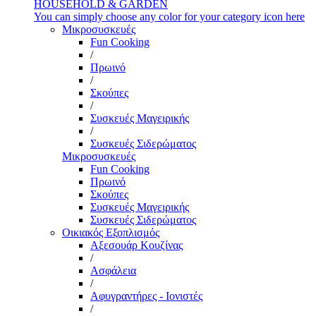
HOUSEHOLD & GARDEN
You can simply choose any color for your category icon here
Μικροσυσκευές
Fun Cooking
/
Πρωινό
/
Σκούπες
/
Συσκευές Μαγειρικής
/
Συσκευές Σιδερώματος
Μικροσυσκευές
Fun Cooking
Πρωινό
Σκούπες
Συσκευές Μαγειρικής
Συσκευές Σιδερώματος
Οικιακός Εξοπλισμός
Αξεσουάρ Κουζίνας
/
Ασφάλεια
/
Αφυγραντήρες - Ιονιστές
/