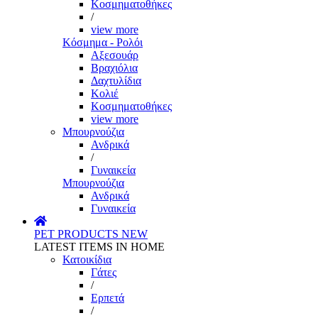
Κοσμηματοθήκες
/
view more
Κόσμημα - Ρολόι
Αξεσουάρ
Βραχιόλια
Δαχτυλίδια
Κολιέ
Κοσμηματοθήκες
view more
Μπουρνούζια
Ανδρικά
/
Γυναικεία
Μπουρνούζια
Ανδρικά
Γυναικεία
PET PRODUCTS
NEW
LATEST ITEMS IN HOME
Κατοικίδια
Γάτες
/
Ερπετά
/