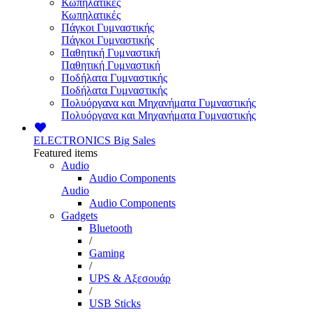
Κωπηλατικές
Κωπηλατικές
Πάγκοι Γυμναστικής
Πάγκοι Γυμναστικής
Παθητική Γυμναστική
Παθητική Γυμναστική
Ποδήλατα Γυμναστικής
Ποδήλατα Γυμναστικής
Πολυόργανα και Μηχανήματα Γυμναστικής
Πολυόργανα και Μηχανήματα Γυμναστικής
ELECTRONICS
Big Sales
Featured items
Audio
Audio Components
Audio
Audio Components
Gadgets
Bluetooth
/
Gaming
/
UPS & Αξεσουάρ
/
USB Sticks