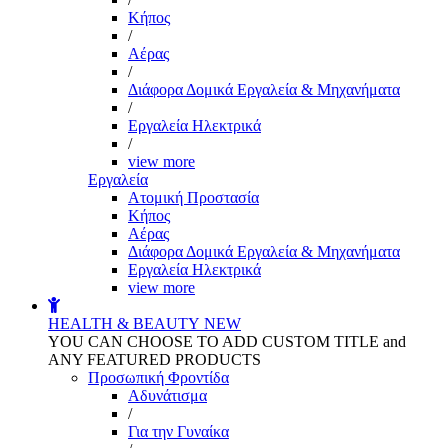
Kήπος
/
Αέρας
/
Διάφορα Δομικά Εργαλεία & Μηχανήματα
/
Εργαλεία Ηλεκτρικά
/
view more
Εργαλεία
Aτομική Προστασία
Kήπος
Αέρας
Διάφορα Δομικά Εργαλεία & Μηχανήματα
Εργαλεία Ηλεκτρικά
view more
HEALTH & BEAUTY
NEW
YOU CAN CHOOSE TO ADD CUSTOM TITLE and
ANY FEATURED PRODUCTS
Προσωπική Φροντίδα
Αδυνάτισμα
/
Για την Γυναίκα