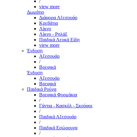
/
view more
Δωμάτιο
Διάφορα Αξεσουάρ
Κρεβάτια
Λίκνο
Λίκνο - Ρηλάξ
Παιδικά Λευκά Είδη
view more
Ένδυση
Αξεσουάρ
/
Βρεφικά
Ένδυση
Αξεσουάρ
Βρεφικά
Παιδικά Ρούχα
Βρεφικά Φορμάκια
/
Γάντια - Κασκόλ - Σκούφοι
/
Παιδικά Αξεσουάρ
/
Παιδικά Εσώρουχα
/