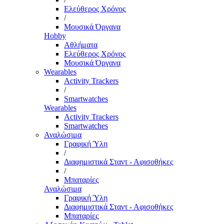
Ελεύθερος Χρόνος
/
Μουσικά Όργανα
Hobby
Αθλήματα
Ελεύθερος Χρόνος
Μουσικά Όργανα
Wearables
Activity Trackers
/
Smartwatches
Wearables
Activity Trackers
Smartwatches
Αναλώσιμα
Γραφική Ύλη
/
Διαφημιστικά Σταντ - Αφισοθήκες
/
Μπαταρίες
Αναλώσιμα
Γραφική Ύλη
Διαφημιστικά Σταντ - Αφισοθήκες
Μπαταρίες