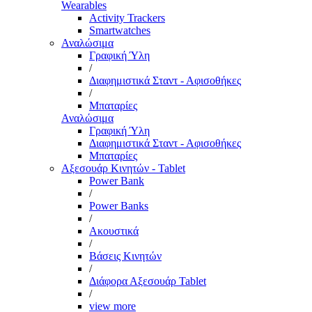
Wearables
Activity Trackers
Smartwatches
Αναλώσιμα
Γραφική Ύλη
/
Διαφημιστικά Σταντ - Αφισοθήκες
/
Μπαταρίες
Αναλώσιμα
Γραφική Ύλη
Διαφημιστικά Σταντ - Αφισοθήκες
Μπαταρίες
Αξεσουάρ Κινητών - Tablet
Power Bank
/
Power Banks
/
Ακουστικά
/
Βάσεις Κινητών
/
Διάφορα Αξεσουάρ Tablet
/
view more