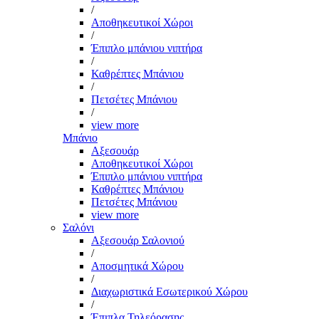
/
Αποθηκευτικοί Χώροι
/
Έπιπλο μπάνιου νιπτήρα
/
Καθρέπτες Μπάνιου
/
Πετσέτες Μπάνιου
/
view more
Μπάνιο
Αξεσουάρ
Αποθηκευτικοί Χώροι
Έπιπλο μπάνιου νιπτήρα
Καθρέπτες Μπάνιου
Πετσέτες Μπάνιου
view more
Σαλόνι
Αξεσουάρ Σαλονιού
/
Αποσμητικά Χώρου
/
Διαχωριστικά Εσωτερικού Χώρου
/
Έπιπλα Τηλεόρασης