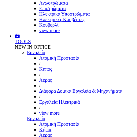
Ανωστρώματα
Επιστρώματα
Ηλεκτρικά Υποστρώματα
Ηλεκτρικές Κουβέρτες
Κουβερλί
view more
TOOLS
NEW IN OFFICE
Εργαλεία
Aτομική Προστασία
/
Kήπος
/
Αέρας
/
Διάφορα Δομικά Εργαλεία & Μηχανήματα
/
Εργαλεία Ηλεκτρικά
/
view more
Εργαλεία
Aτομική Προστασία
Kήπος
Αέρας