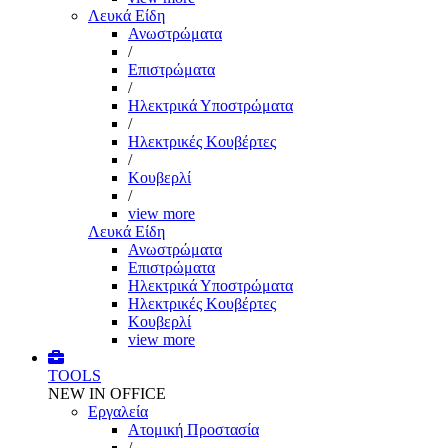
Λευκά Είδη
Ανωστρώματα
/
Επιστρώματα
/
Ηλεκτρικά Υποστρώματα
/
Ηλεκτρικές Κουβέρτες
/
Κουβερλί
/
view more
Λευκά Είδη
Ανωστρώματα
Επιστρώματα
Ηλεκτρικά Υποστρώματα
Ηλεκτρικές Κουβέρτες
Κουβερλί
view more
TOOLS
NEW IN OFFICE
Εργαλεία
Aτομική Προστασία
/