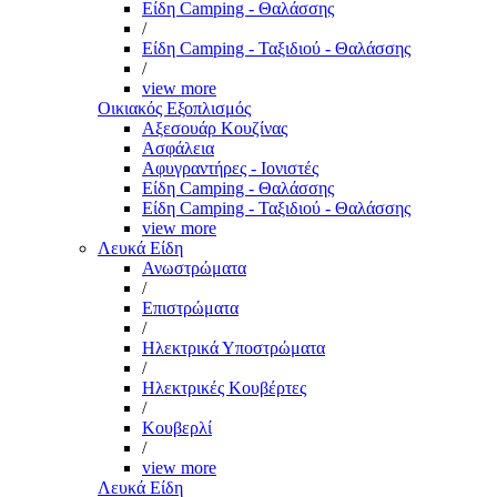
Είδη Camping - Θαλάσσης
/
Είδη Camping - Ταξιδιού - Θαλάσσης
/
view more
Οικιακός Εξοπλισμός
Αξεσουάρ Κουζίνας
Ασφάλεια
Αφυγραντήρες - Ιονιστές
Είδη Camping - Θαλάσσης
Είδη Camping - Ταξιδιού - Θαλάσσης
view more
Λευκά Είδη
Ανωστρώματα
/
Επιστρώματα
/
Ηλεκτρικά Υποστρώματα
/
Ηλεκτρικές Κουβέρτες
/
Κουβερλί
/
view more
Λευκά Είδη