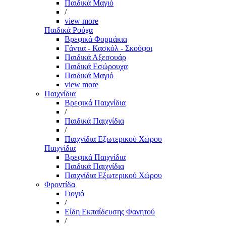
Παιδικά Μαγιό
/
view more
Παιδικά Ρούχα
Βρεφικά Φορμάκια
Γάντια - Κασκόλ - Σκούφοι
Παιδικά Αξεσουάρ
Παιδικά Εσώρουχα
Παιδικά Μαγιό
view more
Παιχνίδια
Βρεφικά Παιχνίδια
/
Παιδικά Παιχνίδια
/
Παιχνίδια Εξωτερικού Χώρου
Παιχνίδια
Βρεφικά Παιχνίδια
Παιδικά Παιχνίδια
Παιχνίδια Εξωτερικού Χώρου
Φροντίδα
Γιογιό
/
Είδη Εκπαίδευσης Φαγητού
/