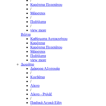
/
Καρότσια Περιπάτου
/
Μάρσιποι
/
Ποδήλατα
/
view more
Βόλτα
Καθίσματα Αυτοκινήτου
Καρότσια
Καρότσια Περιπάτου
Μάρσιποι
Ποδήλατα
view more
Δωμάτιο
Διάφορα Αξεσουάρ
/
Κρεβάτια
/
Λίκνο
/
Λίκνο - Ρηλάξ
/
Παιδικά Λευκά Είδη