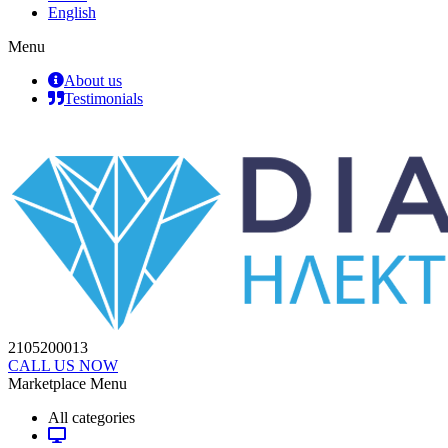
English
Menu
About us
Testimonials
2105200013
CALL US NOW
Marketplace Menu
All categories