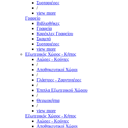
Συρταριέρες
/
view more
Γραφείο
Βιβλιοθήκες
Γραφεία
Καρέκλες Γραφείου
Σκαμπό
Συρταριέρες
view more
Εξωτερικός Χώρος - Κήπος
Αιώρες - Κούνιες
/
Αποθηκευτικοί Χώροι
/
Γλάστρες - Ζαρντινιέρες
/
Έπιπλα Εξωτερικού Χώρου
/
Θερμοκήπια
/
view more
Εξωτερικός Χώρος - Κήπος
Αιώρες - Κούνιες
Αποθηκευτικοί Χώροι