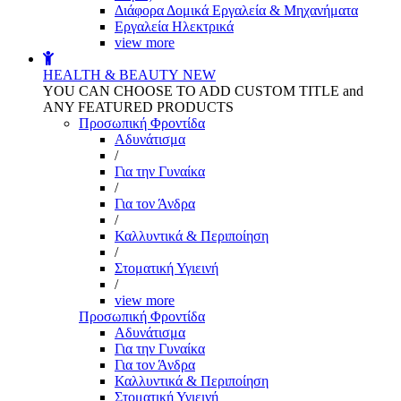
Διάφορα Δομικά Εργαλεία & Μηχανήματα
Εργαλεία Ηλεκτρικά
view more
HEALTH & BEAUTY
NEW
YOU CAN CHOOSE TO ADD CUSTOM TITLE and
ANY FEATURED PRODUCTS
Προσωπική Φροντίδα
Αδυνάτισμα
/
Για την Γυναίκα
/
Για τον Άνδρα
/
Καλλυντικά & Περιποίηση
/
Στοματική Υγιεινή
/
view more
Προσωπική Φροντίδα
Αδυνάτισμα
Για την Γυναίκα
Για τον Άνδρα
Καλλυντικά & Περιποίηση
Στοματική Υγιεινή