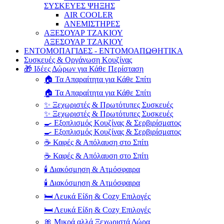
ΣΥΣΚΕΥΕΣ ΨΗΞΗΣ
AIR COOLER
ΑΝΕΜΙΣΤΗΡΕΣ
ΑΞΕΣΟΥΑΡ ΤΖΑΚΙΟΥ
ΑΞΕΣΟΥΑΡ ΤΖΑΚΙΟΥ
ΕΝΤΟΜΟΠΑΓΙΔΕΣ - ΕΝΤΟΜΟΑΠΩΘΗΤΙΚΑ
Συσκευές & Οργάνωση Κουζίνας
🎁 Ιδέες Δώρων για Κάθε Περίσταση
🏠 Τα Απαραίτητα για Κάθε Σπίτι
🏠 Τα Απαραίτητα για Κάθε Σπίτι
✨ Ξεχωριστές & Πρωτότυπες Συσκευές
✨ Ξεχωριστές & Πρωτότυπες Συσκευές
🍳 Εξοπλισμός Κουζίνας & Σερβιρίσματος
🍳 Εξοπλισμός Κουζίνας & Σερβιρίσματος
☕ Καφές & Απόλαυση στο Σπίτι
☕ Καφές & Απόλαυση στο Σπίτι
🕯️ Διακόσμηση & Ατμόσφαιρα
🕯️ Διακόσμηση & Ατμόσφαιρα
🛏️ Λευκά Είδη & Cozy Επιλογές
🛏️ Λευκά Είδη & Cozy Επιλογές
🎀 Μικρά αλλά Ξεχωριστά Δώρα