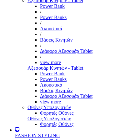
Αξεσουάρ Κινητών - Tablet
Power Bank
/
Power Banks
/
Ακουστικά
/
Βάσεις Κινητών
/
Διάφορα Αξεσουάρ Tablet
/
view more
Αξεσουάρ Κινητών - Tablet
Power Bank
Power Banks
Ακουστικά
Βάσεις Κινητών
Διάφορα Αξεσουάρ Tablet
view more
Οθόνες Υπολογιστών
Φορητές Οθόνες
Οθόνες Υπολογιστών
Φορητές Οθόνες
FASHION STYLING