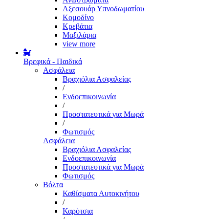
Αξεσουάρ Υπνοδωματίου
Κομοδίνο
Κρεβάτια
Μαξιλάρια
view more
Βρεφικά - Παιδικά
Ασφάλεια
Βραχιόλια Ασφαλείας
/
Ενδοεπικοινωνία
/
Προστατευτικά για Μωρά
/
Φωτισμός
Ασφάλεια
Βραχιόλια Ασφαλείας
Ενδοεπικοινωνία
Προστατευτικά για Μωρά
Φωτισμός
Βόλτα
Καθίσματα Αυτοκινήτου
/
Καρότσια