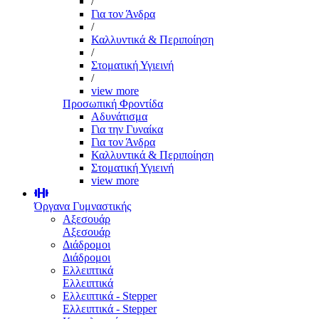
/
Για τον Άνδρα
/
Καλλυντικά & Περιποίηση
/
Στοματική Υγιεινή
/
view more
Προσωπική Φροντίδα
Αδυνάτισμα
Για την Γυναίκα
Για τον Άνδρα
Καλλυντικά & Περιποίηση
Στοματική Υγιεινή
view more
Όργανα Γυμναστικής
Αξεσουάρ
Αξεσουάρ
Διάδρομοι
Διάδρομοι
Ελλειπτικά
Ελλειπτικά
Ελλειπτικά - Stepper
Ελλειπτικά - Stepper