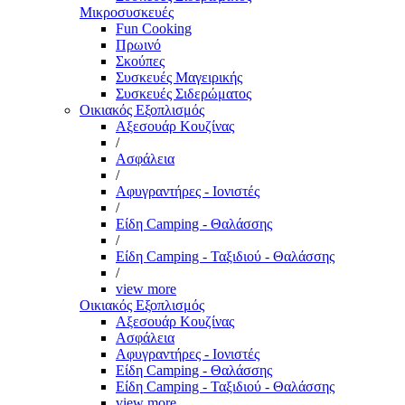
Μικροσυσκευές
Fun Cooking
Πρωινό
Σκούπες
Συσκευές Μαγειρικής
Συσκευές Σιδερώματος
Οικιακός Εξοπλισμός
Αξεσουάρ Κουζίνας
/
Ασφάλεια
/
Αφυγραντήρες - Ιονιστές
/
Είδη Camping - Θαλάσσης
/
Είδη Camping - Ταξιδιού - Θαλάσσης
/
view more
Οικιακός Εξοπλισμός
Αξεσουάρ Κουζίνας
Ασφάλεια
Αφυγραντήρες - Ιονιστές
Είδη Camping - Θαλάσσης
Είδη Camping - Ταξιδιού - Θαλάσσης
view more