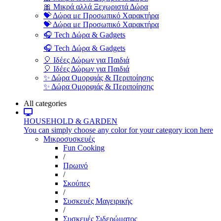
🎀 Μικρά αλλά Ξεχωριστά Δώρα
💝 Δώρα με Προσωπικό Χαρακτήρα
💝 Δώρα με Προσωπικό Χαρακτήρα
🎧 Tech Δώρα & Gadgets
🎧 Tech Δώρα & Gadgets
🎈 Ιδέες Δώρων για Παιδιά
🎈 Ιδέες Δώρων για Παιδιά
✨ Δώρα Ομορφιάς & Περιποίησης
✨ Δώρα Ομορφιάς & Περιποίησης
All categories
HOUSEHOLD & GARDEN
You can simply choose any color for your category icon here
Μικροσυσκευές
Fun Cooking
/
Πρωινό
/
Σκούπες
/
Συσκευές Μαγειρικής
/
Συσκευές Σιδερώματος