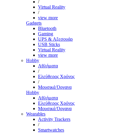
/
Virtual Reality
/
view more
Gadgets
Bluetooth
Gaming
UPS & Αξεσουάρ
USB Sticks
Virtual Reality
view more
Hobby
Αθλήματα
/
Ελεύθερος Χρόνος
/
Μουσικά Όργανα
Hobby
Αθλήματα
Ελεύθερος Χρόνος
Μουσικά Όργανα
Wearables
Activity Trackers
/
Smartwatches