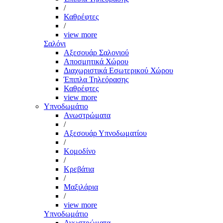
/
Καθρέφτες
/
view more
Σαλόνι
Αξεσουάρ Σαλονιού
Αποσμητικά Χώρου
Διαχωριστικά Εσωτερικού Χώρου
Έπιπλα Τηλεόρασης
Καθρέφτες
view more
Υπνοδωμάτιο
Ανωστρώματα
/
Αξεσουάρ Υπνοδωματίου
/
Κομοδίνο
/
Κρεβάτια
/
Μαξιλάρια
/
view more
Υπνοδωμάτιο
Ανωστρώματα