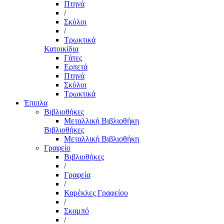
Πτηνά
/
Σκύλοι
/
Τρωκτικά
Κατοικίδια
Γάτες
Ερπετά
Πτηνά
Σκύλοι
Τρωκτικά
Έπιπλα
Βιβλιοθήκες
Μεταλλική Βιβλιοθήκη
Βιβλιοθήκες
Μεταλλική Βιβλιοθήκη
Γραφείο
Βιβλιοθήκες
/
Γραφεία
/
Καρέκλες Γραφείου
/
Σκαμπό
/