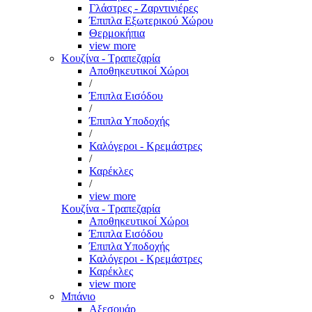
Γλάστρες - Ζαρντινιέρες
Έπιπλα Εξωτερικού Χώρου
Θερμοκήπια
view more
Κουζίνα - Τραπεζαρία
Αποθηκευτικοί Χώροι
/
Έπιπλα Εισόδου
/
Έπιπλα Υποδοχής
/
Καλόγεροι - Κρεμάστρες
/
Καρέκλες
/
view more
Κουζίνα - Τραπεζαρία
Αποθηκευτικοί Χώροι
Έπιπλα Εισόδου
Έπιπλα Υποδοχής
Καλόγεροι - Κρεμάστρες
Καρέκλες
view more
Μπάνιο
Αξεσουάρ