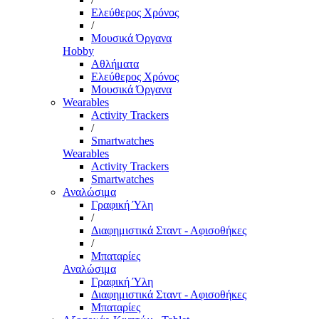
Ελεύθερος Χρόνος
/
Μουσικά Όργανα
Hobby
Αθλήματα
Ελεύθερος Χρόνος
Μουσικά Όργανα
Wearables
Activity Trackers
/
Smartwatches
Wearables
Activity Trackers
Smartwatches
Αναλώσιμα
Γραφική Ύλη
/
Διαφημιστικά Σταντ - Αφισοθήκες
/
Μπαταρίες
Αναλώσιμα
Γραφική Ύλη
Διαφημιστικά Σταντ - Αφισοθήκες
Μπαταρίες