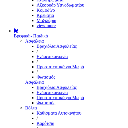
Αξεσουάρ Υπνοδωματίου
Κομοδίνο
Κρεβάτια
Μαξιλάρια
view more
Βρεφικά - Παιδικά
Ασφάλεια
Βραχιόλια Ασφαλείας
/
Ενδοεπικοινωνία
/
Προστατευτικά για Μωρά
/
Φωτισμός
Ασφάλεια
Βραχιόλια Ασφαλείας
Ενδοεπικοινωνία
Προστατευτικά για Μωρά
Φωτισμός
Βόλτα
Καθίσματα Αυτοκινήτου
/
Καρότσια