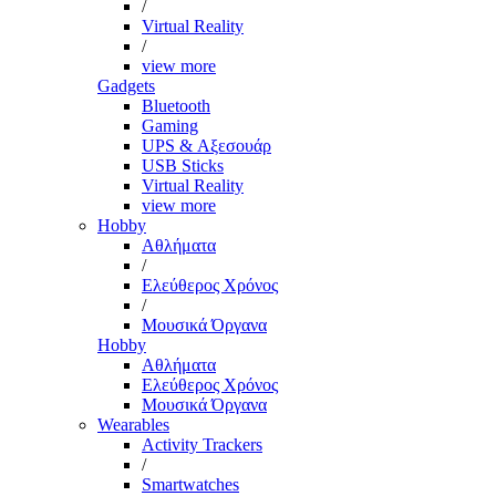
/
Virtual Reality
/
view more
Gadgets
Bluetooth
Gaming
UPS & Αξεσουάρ
USB Sticks
Virtual Reality
view more
Hobby
Αθλήματα
/
Ελεύθερος Χρόνος
/
Μουσικά Όργανα
Hobby
Αθλήματα
Ελεύθερος Χρόνος
Μουσικά Όργανα
Wearables
Activity Trackers
/
Smartwatches