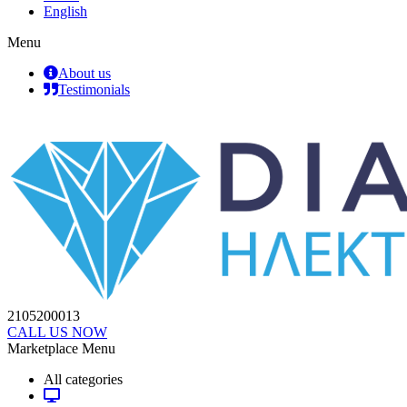
English
Menu
About us
Testimonials
2105200013
CALL US NOW
Marketplace Menu
All categories