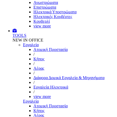
Ανωστρώματα
Επιστρώματα
Ηλεκτρικά Υποστρώματα
Ηλεκτρικές Κουβέρτες
Κουβερλί
view more
TOOLS
NEW IN OFFICE
Εργαλεία
Aτομική Προστασία
/
Kήπος
/
Αέρας
/
Διάφορα Δομικά Εργαλεία & Μηχανήματα
/
Εργαλεία Ηλεκτρικά
/
view more
Εργαλεία
Aτομική Προστασία
Kήπος
Αέρας