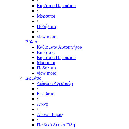
/
Καρότσια Περιπάτου
/
Μάρσιποι
/
Ποδήλατα
/
view more
Βόλτα
Καθίσματα Αυτοκινήτου
Καρότσια
Καρότσια Περιπάτου
Μάρσιποι
Ποδήλατα
view more
Δωμάτιο
Διάφορα Αξεσουάρ
/
Κρεβάτια
/
Λίκνο
/
Λίκνο - Ρηλάξ
/
Παιδικά Λευκά Είδη