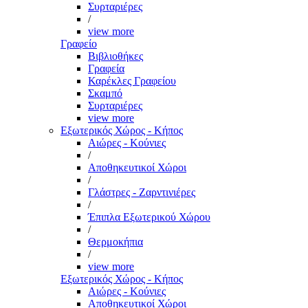
Συρταριέρες
/
view more
Γραφείο
Βιβλιοθήκες
Γραφεία
Καρέκλες Γραφείου
Σκαμπό
Συρταριέρες
view more
Εξωτερικός Χώρος - Κήπος
Αιώρες - Κούνιες
/
Αποθηκευτικοί Χώροι
/
Γλάστρες - Ζαρντινιέρες
/
Έπιπλα Εξωτερικού Χώρου
/
Θερμοκήπια
/
view more
Εξωτερικός Χώρος - Κήπος
Αιώρες - Κούνιες
Αποθηκευτικοί Χώροι