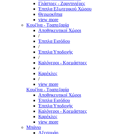
Γλάστρες - Ζαρντινιέρες
Έπιπλα Εξωτερικού Χώρου
Θερμοκήπια
view more
Κουζίνα - Τραπεζαρία
Αποθηκευτικοί Χώροι
/
Έπιπλα Εισόδου
/
Έπιπλα Υποδοχής
/
Καλόγεροι - Κρεμάστρες
/
Καρέκλες
/
view more
Κουζίνα - Τραπεζαρία
Αποθηκευτικοί Χώροι
Έπιπλα Εισόδου
Έπιπλα Υποδοχής
Καλόγεροι - Κρεμάστρες
Καρέκλες
view more
Μπάνιο
Αξεσουάρ