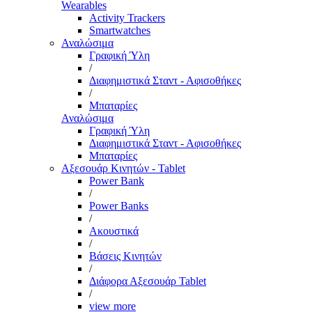
Wearables
Activity Trackers
Smartwatches
Αναλώσιμα
Γραφική Ύλη
/
Διαφημιστικά Σταντ - Αφισοθήκες
/
Μπαταρίες
Αναλώσιμα
Γραφική Ύλη
Διαφημιστικά Σταντ - Αφισοθήκες
Μπαταρίες
Αξεσουάρ Κινητών - Tablet
Power Bank
/
Power Banks
/
Ακουστικά
/
Βάσεις Κινητών
/
Διάφορα Αξεσουάρ Tablet
/
view more