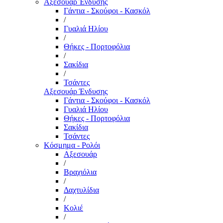
Αξεσουάρ Ένδυσης
Γάντια - Σκούφοι - Κασκόλ
/
Γυαλιά Ηλίου
/
Θήκες - Πορτοφόλια
/
Σακίδια
/
Τσάντες
Αξεσουάρ Ένδυσης
Γάντια - Σκούφοι - Κασκόλ
Γυαλιά Ηλίου
Θήκες - Πορτοφόλια
Σακίδια
Τσάντες
Κόσμημα - Ρολόι
Αξεσουάρ
/
Βραχιόλια
/
Δαχτυλίδια
/
Κολιέ
/