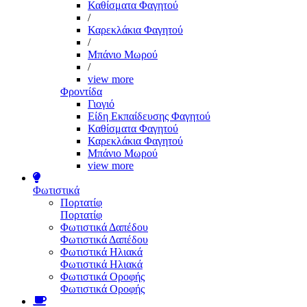
Καθίσματα Φαγητού
/
Καρεκλάκια Φαγητού
/
Μπάνιο Μωρού
/
view more
Φροντίδα
Γιογιό
Είδη Εκπαίδευσης Φαγητού
Καθίσματα Φαγητού
Καρεκλάκια Φαγητού
Μπάνιο Μωρού
view more
Φωτιστικά
Πορτατίφ
Πορτατίφ
Φωτιστικά Δαπέδου
Φωτιστικά Δαπέδου
Φωτιστικά Ηλιακά
Φωτιστικά Ηλιακά
Φωτιστικά Οροφής
Φωτιστικά Οροφής