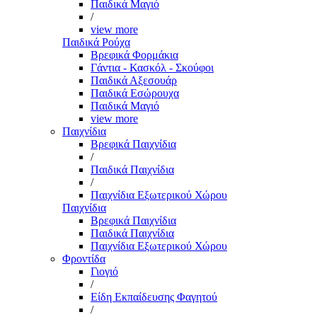
Παιδικά Μαγιό
/
view more
Παιδικά Ρούχα
Βρεφικά Φορμάκια
Γάντια - Κασκόλ - Σκούφοι
Παιδικά Αξεσουάρ
Παιδικά Εσώρουχα
Παιδικά Μαγιό
view more
Παιχνίδια
Βρεφικά Παιχνίδια
/
Παιδικά Παιχνίδια
/
Παιχνίδια Εξωτερικού Χώρου
Παιχνίδια
Βρεφικά Παιχνίδια
Παιδικά Παιχνίδια
Παιχνίδια Εξωτερικού Χώρου
Φροντίδα
Γιογιό
/
Είδη Εκπαίδευσης Φαγητού
/