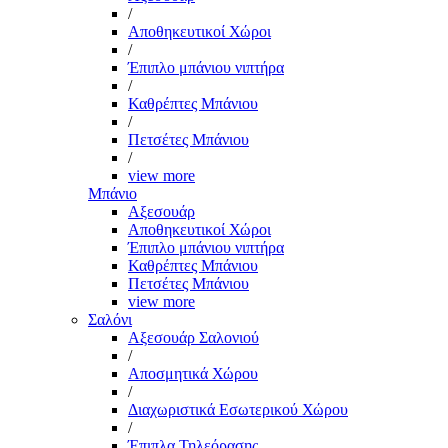
/
Αποθηκευτικοί Χώροι
/
Έπιπλο μπάνιου νιπτήρα
/
Καθρέπτες Μπάνιου
/
Πετσέτες Μπάνιου
/
view more
Μπάνιο
Αξεσουάρ
Αποθηκευτικοί Χώροι
Έπιπλο μπάνιου νιπτήρα
Καθρέπτες Μπάνιου
Πετσέτες Μπάνιου
view more
Σαλόνι
Αξεσουάρ Σαλονιού
/
Αποσμητικά Χώρου
/
Διαχωριστικά Εσωτερικού Χώρου
/
Έπιπλα Τηλεόρασης