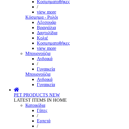
Κοσμηματοθήκες
/
view more
Κόσμημα - Ρολόι
Αξεσουάρ
Βραχιόλια
Δαχτυλίδια
Κολιέ
Κοσμηματοθήκες
view more
Μπουρνούζια
Ανδρικά
/
Γυναικεία
Μπουρνούζια
Ανδρικά
Γυναικεία
PET PRODUCTS
NEW
LATEST ITEMS IN HOME
Κατοικίδια
Γάτες
/
Ερπετά
/