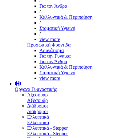
/
Για τον Άνδρα
/
Καλλυντικά & Περιποίηση
/
Στοματική Υγιεινή
/
view more
Προσωπική Φροντίδα
Αδυνάτισμα
Για την Γυναίκα
Για τον Άνδρα
Καλλυντικά & Περιποίηση
Στοματική Υγιεινή
view more
Όργανα Γυμναστικής
Αξεσουάρ
Αξεσουάρ
Διάδρομοι
Διάδρομοι
Ελλειπτικά
Ελλειπτικά
Ελλειπτικά - Stepper
Ελλειπτικά - Stepper