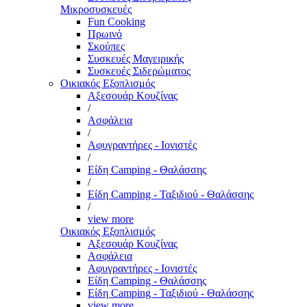
Μικροσυσκευές
Fun Cooking
Πρωινό
Σκούπες
Συσκευές Μαγειρικής
Συσκευές Σιδερώματος
Οικιακός Εξοπλισμός
Αξεσουάρ Κουζίνας
/
Ασφάλεια
/
Αφυγραντήρες - Ιονιστές
/
Είδη Camping - Θαλάσσης
/
Είδη Camping - Ταξιδιού - Θαλάσσης
/
view more
Οικιακός Εξοπλισμός
Αξεσουάρ Κουζίνας
Ασφάλεια
Αφυγραντήρες - Ιονιστές
Είδη Camping - Θαλάσσης
Είδη Camping - Ταξιδιού - Θαλάσσης
view more