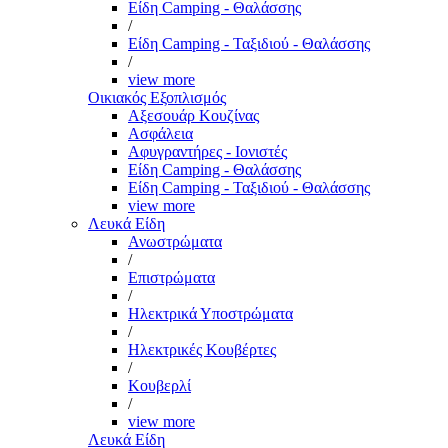
Είδη Camping - Θαλάσσης
/
Είδη Camping - Ταξιδιού - Θαλάσσης
/
view more
Οικιακός Εξοπλισμός
Αξεσουάρ Κουζίνας
Ασφάλεια
Αφυγραντήρες - Ιονιστές
Είδη Camping - Θαλάσσης
Είδη Camping - Ταξιδιού - Θαλάσσης
view more
Λευκά Είδη
Ανωστρώματα
/
Επιστρώματα
/
Ηλεκτρικά Υποστρώματα
/
Ηλεκτρικές Κουβέρτες
/
Κουβερλί
/
view more
Λευκά Είδη