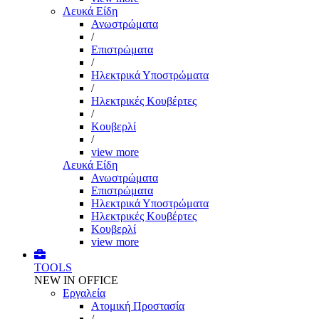
Λευκά Είδη
Ανωστρώματα
/
Επιστρώματα
/
Ηλεκτρικά Υποστρώματα
/
Ηλεκτρικές Κουβέρτες
/
Κουβερλί
/
view more
Λευκά Είδη
Ανωστρώματα
Επιστρώματα
Ηλεκτρικά Υποστρώματα
Ηλεκτρικές Κουβέρτες
Κουβερλί
view more
TOOLS
NEW IN OFFICE
Εργαλεία
Aτομική Προστασία
/