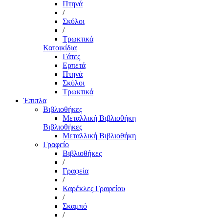
Πτηνά
/
Σκύλοι
/
Τρωκτικά
Κατοικίδια
Γάτες
Ερπετά
Πτηνά
Σκύλοι
Τρωκτικά
Έπιπλα
Βιβλιοθήκες
Μεταλλική Βιβλιοθήκη
Βιβλιοθήκες
Μεταλλική Βιβλιοθήκη
Γραφείο
Βιβλιοθήκες
/
Γραφεία
/
Καρέκλες Γραφείου
/
Σκαμπό
/