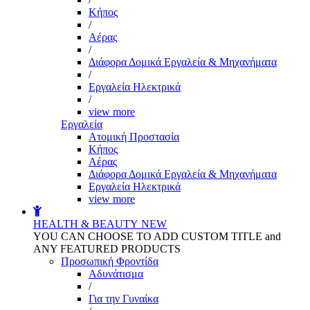
Kήπος
/
Αέρας
/
Διάφορα Δομικά Εργαλεία & Μηχανήματα
/
Εργαλεία Ηλεκτρικά
/
view more
Εργαλεία
Aτομική Προστασία
Kήπος
Αέρας
Διάφορα Δομικά Εργαλεία & Μηχανήματα
Εργαλεία Ηλεκτρικά
view more
HEALTH & BEAUTY
NEW
YOU CAN CHOOSE TO ADD CUSTOM TITLE and
ANY FEATURED PRODUCTS
Προσωπική Φροντίδα
Αδυνάτισμα
/
Για την Γυναίκα