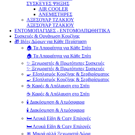
ΣΥΣΚΕΥΕΣ ΨΗΞΗΣ
AIR COOLER
ΑΝΕΜΙΣΤΗΡΕΣ
ΑΞΕΣΟΥΑΡ ΤΖΑΚΙΟΥ
ΑΞΕΣΟΥΑΡ ΤΖΑΚΙΟΥ
ΕΝΤΟΜΟΠΑΓΙΔΕΣ - ΕΝΤΟΜΟΑΠΩΘΗΤΙΚΑ
Συσκευές & Οργάνωση Κουζίνας
🎁 Ιδέες Δώρων για Κάθε Περίσταση
🏠 Τα Απαραίτητα για Κάθε Σπίτι
🏠 Τα Απαραίτητα για Κάθε Σπίτι
✨ Ξεχωριστές & Πρωτότυπες Συσκευές
✨ Ξεχωριστές & Πρωτότυπες Συσκευές
🍳 Εξοπλισμός Κουζίνας & Σερβιρίσματος
🍳 Εξοπλισμός Κουζίνας & Σερβιρίσματος
☕ Καφές & Απόλαυση στο Σπίτι
☕ Καφές & Απόλαυση στο Σπίτι
🕯️ Διακόσμηση & Ατμόσφαιρα
🕯️ Διακόσμηση & Ατμόσφαιρα
🛏️ Λευκά Είδη & Cozy Επιλογές
🛏️ Λευκά Είδη & Cozy Επιλογές
🎀 Μικρά αλλά Ξεχωριστά Δώρα