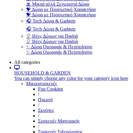
🎀 Μικρά αλλά Ξεχωριστά Δώρα
💝 Δώρα με Προσωπικό Χαρακτήρα
💝 Δώρα με Προσωπικό Χαρακτήρα
🎧 Tech Δώρα & Gadgets
🎧 Tech Δώρα & Gadgets
🎈 Ιδέες Δώρων για Παιδιά
🎈 Ιδέες Δώρων για Παιδιά
✨ Δώρα Ομορφιάς & Περιποίησης
✨ Δώρα Ομορφιάς & Περιποίησης
All categories
HOUSEHOLD & GARDEN
You can simply choose any color for your category icon here
Μικροσυσκευές
Fun Cooking
/
Πρωινό
/
Σκούπες
/
Συσκευές Μαγειρικής
/
Συσκευές Σιδερώματος