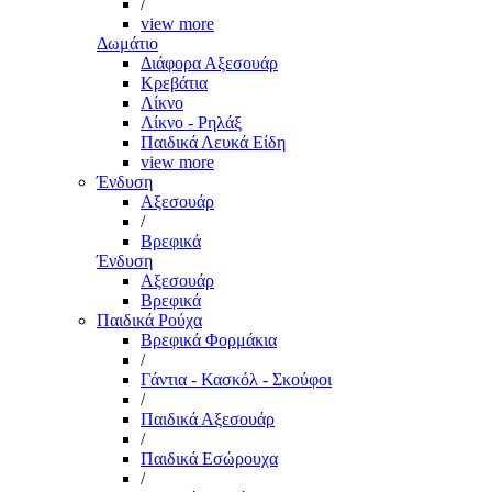
/
view more
Δωμάτιο
Διάφορα Αξεσουάρ
Κρεβάτια
Λίκνο
Λίκνο - Ρηλάξ
Παιδικά Λευκά Είδη
view more
Ένδυση
Αξεσουάρ
/
Βρεφικά
Ένδυση
Αξεσουάρ
Βρεφικά
Παιδικά Ρούχα
Βρεφικά Φορμάκια
/
Γάντια - Κασκόλ - Σκούφοι
/
Παιδικά Αξεσουάρ
/
Παιδικά Εσώρουχα
/