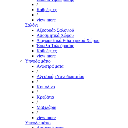
/
Καθρέφτες
/
view more
Σαλόνι
Αξεσουάρ Σαλονιού
Αποσμητικά Χώρου
Διαχωριστικά Εσωτερικού Χώρου
Έπιπλα Τηλεόρασης
Καθρέφτες
view more
Υπνοδωμάτιο
Ανωστρώματα
/
Αξεσουάρ Υπνοδωματίου
/
Κομοδίνο
/
Κρεβάτια
/
Μαξιλάρια
/
view more
Υπνοδωμάτιο
Ανωστρώματα