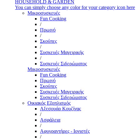
HOUSEHOLD & GARDEN
You can simply choose any color for your category icon here
Μικροσυσκευές
Fun Cooking
/
Πρωινό
/
Σκούπες
/
Συσκευές Μαγειρικής
/
Συσκευές Σιδερώματος
Μικροσυσκευές
Fun Cooking
Πρωινό
Σκούπες
Συσκευές Μαγειρικής
Συσκευές Σιδερώματος
Οικιακός Εξοπλισμός
Αξεσουάρ Κουζίνας
/
Ασφάλεια
/
Αφυγραντήρες - Ιονιστές
/