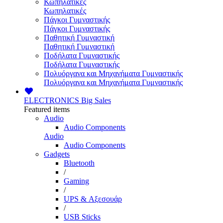
Κωπηλατικές
Κωπηλατικές
Πάγκοι Γυμναστικής
Πάγκοι Γυμναστικής
Παθητική Γυμναστική
Παθητική Γυμναστική
Ποδήλατα Γυμναστικής
Ποδήλατα Γυμναστικής
Πολυόργανα και Μηχανήματα Γυμναστικής
Πολυόργανα και Μηχανήματα Γυμναστικής
ELECTRONICS
Big Sales
Featured items
Audio
Audio Components
Audio
Audio Components
Gadgets
Bluetooth
/
Gaming
/
UPS & Αξεσουάρ
/
USB Sticks