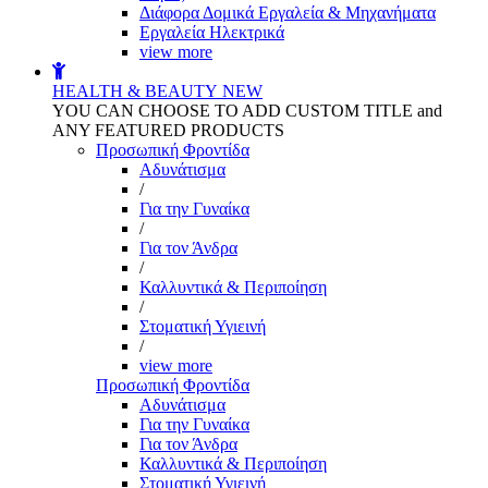
Διάφορα Δομικά Εργαλεία & Μηχανήματα
Εργαλεία Ηλεκτρικά
view more
HEALTH & BEAUTY
NEW
YOU CAN CHOOSE TO ADD CUSTOM TITLE and
ANY FEATURED PRODUCTS
Προσωπική Φροντίδα
Αδυνάτισμα
/
Για την Γυναίκα
/
Για τον Άνδρα
/
Καλλυντικά & Περιποίηση
/
Στοματική Υγιεινή
/
view more
Προσωπική Φροντίδα
Αδυνάτισμα
Για την Γυναίκα
Για τον Άνδρα
Καλλυντικά & Περιποίηση
Στοματική Υγιεινή