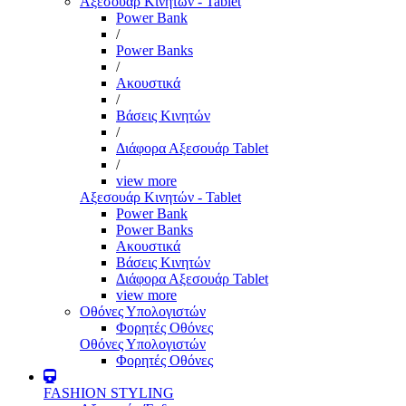
Αξεσουάρ Κινητών - Tablet
Power Bank
/
Power Banks
/
Ακουστικά
/
Βάσεις Κινητών
/
Διάφορα Αξεσουάρ Tablet
/
view more
Αξεσουάρ Κινητών - Tablet
Power Bank
Power Banks
Ακουστικά
Βάσεις Κινητών
Διάφορα Αξεσουάρ Tablet
view more
Οθόνες Υπολογιστών
Φορητές Οθόνες
Οθόνες Υπολογιστών
Φορητές Οθόνες
FASHION STYLING