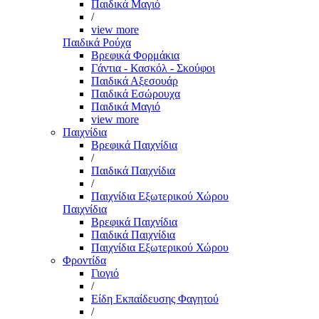
Παιδικά Μαγιό
/
view more
Παιδικά Ρούχα
Βρεφικά Φορμάκια
Γάντια - Κασκόλ - Σκούφοι
Παιδικά Αξεσουάρ
Παιδικά Εσώρουχα
Παιδικά Μαγιό
view more
Παιχνίδια
Βρεφικά Παιχνίδια
/
Παιδικά Παιχνίδια
/
Παιχνίδια Εξωτερικού Χώρου
Παιχνίδια
Βρεφικά Παιχνίδια
Παιδικά Παιχνίδια
Παιχνίδια Εξωτερικού Χώρου
Φροντίδα
Γιογιό
/
Είδη Εκπαίδευσης Φαγητού
/