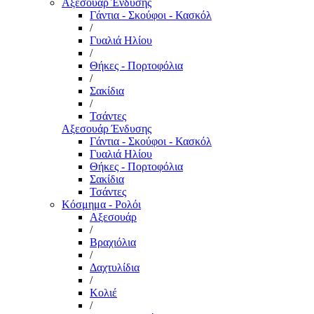
Αξεσουάρ Ένδυσης
Γάντια - Σκούφοι - Κασκόλ
/
Γυαλιά Ηλίου
/
Θήκες - Πορτοφόλια
/
Σακίδια
/
Τσάντες
Αξεσουάρ Ένδυσης
Γάντια - Σκούφοι - Κασκόλ
Γυαλιά Ηλίου
Θήκες - Πορτοφόλια
Σακίδια
Τσάντες
Κόσμημα - Ρολόι
Αξεσουάρ
/
Βραχιόλια
/
Δαχτυλίδια
/
Κολιέ
/