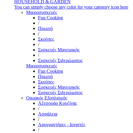
HOUSEHOLD & GARDEN
You can simply choose any color for your category icon here
Μικροσυσκευές
Fun Cooking
/
Πρωινό
/
Σκούπες
/
Συσκευές Μαγειρικής
/
Συσκευές Σιδερώματος
Μικροσυσκευές
Fun Cooking
Πρωινό
Σκούπες
Συσκευές Μαγειρικής
Συσκευές Σιδερώματος
Οικιακός Εξοπλισμός
Αξεσουάρ Κουζίνας
/
Ασφάλεια
/
Αφυγραντήρες - Ιονιστές
/