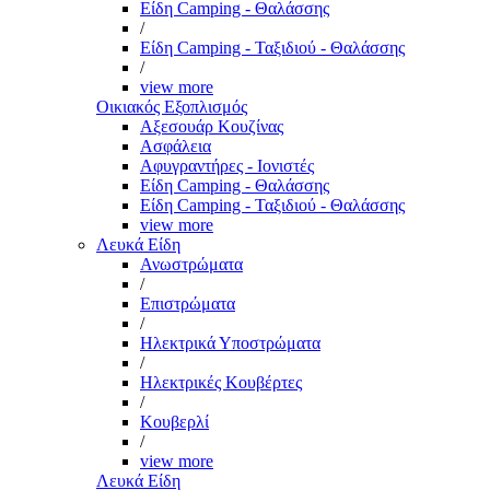
Είδη Camping - Θαλάσσης
/
Είδη Camping - Ταξιδιού - Θαλάσσης
/
view more
Οικιακός Εξοπλισμός
Αξεσουάρ Κουζίνας
Ασφάλεια
Αφυγραντήρες - Ιονιστές
Είδη Camping - Θαλάσσης
Είδη Camping - Ταξιδιού - Θαλάσσης
view more
Λευκά Είδη
Ανωστρώματα
/
Επιστρώματα
/
Ηλεκτρικά Υποστρώματα
/
Ηλεκτρικές Κουβέρτες
/
Κουβερλί
/
view more
Λευκά Είδη