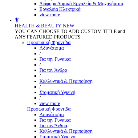
Διάφορα Δομικά Εργαλεία & Μηχανήματα
Εργαλεία Ηλεκτρικά
view more
HEALTH & BEAUTY
NEW
YOU CAN CHOOSE TO ADD CUSTOM TITLE and
ANY FEATURED PRODUCTS
Προσωπική Φροντίδα
Αδυνάτισμα
/
Για την Γυναίκα
/
Για τον Άνδρα
/
Καλλυντικά & Περιποίηση
/
Στοματική Υγιεινή
/
view more
Προσωπική Φροντίδα
Αδυνάτισμα
Για την Γυναίκα
Για τον Άνδρα
Καλλυντικά & Περιποίηση
Στοματική Υγιεινή