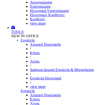
Ανωστρώματα
Επιστρώματα
Ηλεκτρικά Υποστρώματα
Ηλεκτρικές Κουβέρτες
Κουβερλί
view more
TOOLS
NEW IN OFFICE
Εργαλεία
Aτομική Προστασία
/
Kήπος
/
Αέρας
/
Διάφορα Δομικά Εργαλεία & Μηχανήματα
/
Εργαλεία Ηλεκτρικά
/
view more
Εργαλεία
Aτομική Προστασία
Kήπος
Αέρας