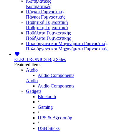
Κωπηλατικές
Κωπηλατικές
Πάγκοι Γυμναστικής
Πάγκοι Γυμναστικής
Παθητική Γυμναστική
Παθητική Γυμναστική
Ποδήλατα Γυμναστικής
Ποδήλατα Γυμναστικής
Πολυόργανα και Μηχανήματα Γυμναστικής
Πολυόργανα και Μηχανήματα Γυμναστικής
ELECTRONICS
Big Sales
Featured items
Audio
Audio Components
Audio
Audio Components
Gadgets
Bluetooth
/
Gaming
/
UPS & Αξεσουάρ
/
USB Sticks