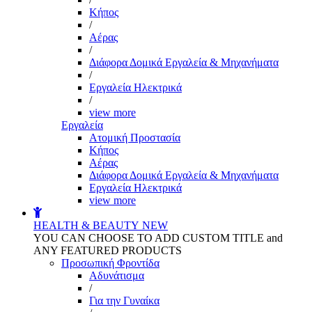
Kήπος
/
Αέρας
/
Διάφορα Δομικά Εργαλεία & Μηχανήματα
/
Εργαλεία Ηλεκτρικά
/
view more
Εργαλεία
Aτομική Προστασία
Kήπος
Αέρας
Διάφορα Δομικά Εργαλεία & Μηχανήματα
Εργαλεία Ηλεκτρικά
view more
HEALTH & BEAUTY
NEW
YOU CAN CHOOSE TO ADD CUSTOM TITLE and
ANY FEATURED PRODUCTS
Προσωπική Φροντίδα
Αδυνάτισμα
/
Για την Γυναίκα