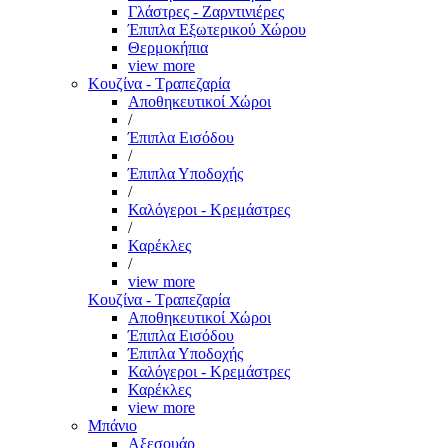
Γλάστρες - Ζαρντινιέρες
Έπιπλα Εξωτερικού Χώρου
Θερμοκήπια
view more
Κουζίνα - Τραπεζαρία
Αποθηκευτικοί Χώροι
/
Έπιπλα Εισόδου
/
Έπιπλα Υποδοχής
/
Καλόγεροι - Κρεμάστρες
/
Καρέκλες
/
view more
Κουζίνα - Τραπεζαρία
Αποθηκευτικοί Χώροι
Έπιπλα Εισόδου
Έπιπλα Υποδοχής
Καλόγεροι - Κρεμάστρες
Καρέκλες
view more
Μπάνιο
Αξεσουάρ