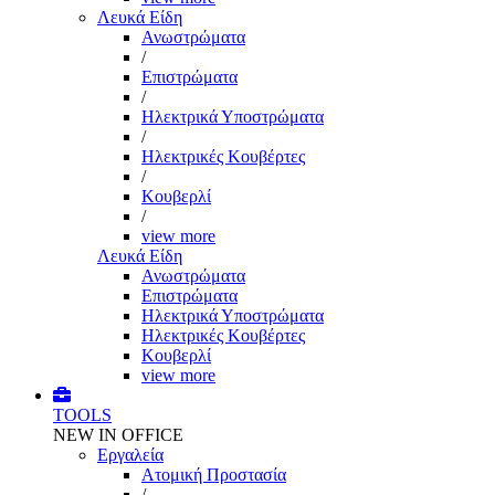
Λευκά Είδη
Ανωστρώματα
/
Επιστρώματα
/
Ηλεκτρικά Υποστρώματα
/
Ηλεκτρικές Κουβέρτες
/
Κουβερλί
/
view more
Λευκά Είδη
Ανωστρώματα
Επιστρώματα
Ηλεκτρικά Υποστρώματα
Ηλεκτρικές Κουβέρτες
Κουβερλί
view more
TOOLS
NEW IN OFFICE
Εργαλεία
Aτομική Προστασία
/