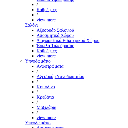
/
Καθρέφτες
/
view more
Σαλόνι
Αξεσουάρ Σαλονιού
Αποσμητικά Χώρου
Διαχωριστικά Εσωτερικού Χώρου
Έπιπλα Τηλεόρασης
Καθρέφτες
view more
Υπνοδωμάτιο
Ανωστρώματα
/
Αξεσουάρ Υπνοδωματίου
/
Κομοδίνο
/
Κρεβάτια
/
Μαξιλάρια
/
view more
Υπνοδωμάτιο
Ανωστρώματα