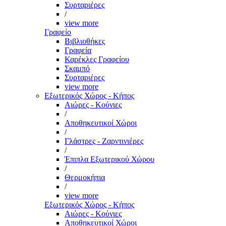
Συρταριέρες
/
view more
Γραφείο
Βιβλιοθήκες
Γραφεία
Καρέκλες Γραφείου
Σκαμπό
Συρταριέρες
view more
Εξωτερικός Χώρος - Κήπος
Αιώρες - Κούνιες
/
Αποθηκευτικοί Χώροι
/
Γλάστρες - Ζαρντινιέρες
/
Έπιπλα Εξωτερικού Χώρου
/
Θερμοκήπια
/
view more
Εξωτερικός Χώρος - Κήπος
Αιώρες - Κούνιες
Αποθηκευτικοί Χώροι