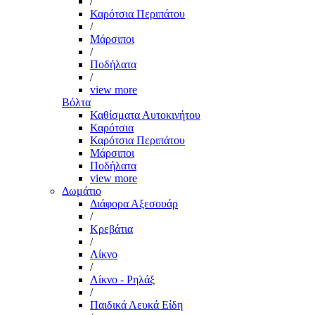
/
Καρότσια Περιπάτου
/
Μάρσιποι
/
Ποδήλατα
/
view more
Βόλτα
Καθίσματα Αυτοκινήτου
Καρότσια
Καρότσια Περιπάτου
Μάρσιποι
Ποδήλατα
view more
Δωμάτιο
Διάφορα Αξεσουάρ
/
Κρεβάτια
/
Λίκνο
/
Λίκνο - Ρηλάξ
/
Παιδικά Λευκά Είδη