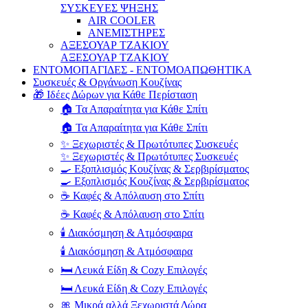
ΣΥΣΚΕΥΕΣ ΨΗΞΗΣ
AIR COOLER
ΑΝΕΜΙΣΤΗΡΕΣ
ΑΞΕΣΟΥΑΡ ΤΖΑΚΙΟΥ
ΑΞΕΣΟΥΑΡ ΤΖΑΚΙΟΥ
ΕΝΤΟΜΟΠΑΓΙΔΕΣ - ΕΝΤΟΜΟΑΠΩΘΗΤΙΚΑ
Συσκευές & Οργάνωση Κουζίνας
🎁 Ιδέες Δώρων για Κάθε Περίσταση
🏠 Τα Απαραίτητα για Κάθε Σπίτι
🏠 Τα Απαραίτητα για Κάθε Σπίτι
✨ Ξεχωριστές & Πρωτότυπες Συσκευές
✨ Ξεχωριστές & Πρωτότυπες Συσκευές
🍳 Εξοπλισμός Κουζίνας & Σερβιρίσματος
🍳 Εξοπλισμός Κουζίνας & Σερβιρίσματος
☕ Καφές & Απόλαυση στο Σπίτι
☕ Καφές & Απόλαυση στο Σπίτι
🕯️ Διακόσμηση & Ατμόσφαιρα
🕯️ Διακόσμηση & Ατμόσφαιρα
🛏️ Λευκά Είδη & Cozy Επιλογές
🛏️ Λευκά Είδη & Cozy Επιλογές
🎀 Μικρά αλλά Ξεχωριστά Δώρα