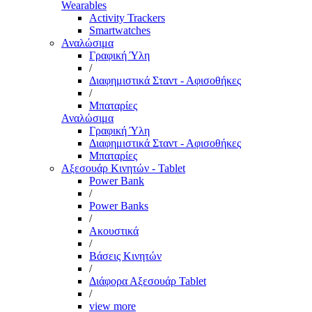
Wearables
Activity Trackers
Smartwatches
Αναλώσιμα
Γραφική Ύλη
/
Διαφημιστικά Σταντ - Αφισοθήκες
/
Μπαταρίες
Αναλώσιμα
Γραφική Ύλη
Διαφημιστικά Σταντ - Αφισοθήκες
Μπαταρίες
Αξεσουάρ Κινητών - Tablet
Power Bank
/
Power Banks
/
Ακουστικά
/
Βάσεις Κινητών
/
Διάφορα Αξεσουάρ Tablet
/
view more