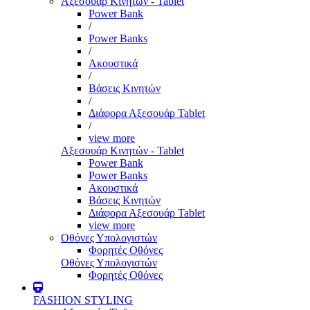
Αξεσουάρ Κινητών - Tablet
Power Bank
/
Power Banks
/
Ακουστικά
/
Βάσεις Κινητών
/
Διάφορα Αξεσουάρ Tablet
/
view more
Αξεσουάρ Κινητών - Tablet
Power Bank
Power Banks
Ακουστικά
Βάσεις Κινητών
Διάφορα Αξεσουάρ Tablet
view more
Οθόνες Υπολογιστών
Φορητές Οθόνες
Οθόνες Υπολογιστών
Φορητές Οθόνες
FASHION STYLING