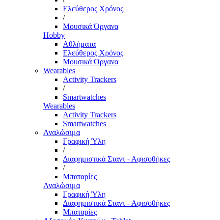
Ελεύθερος Χρόνος
/
Μουσικά Όργανα
Hobby
Αθλήματα
Ελεύθερος Χρόνος
Μουσικά Όργανα
Wearables
Activity Trackers
/
Smartwatches
Wearables
Activity Trackers
Smartwatches
Αναλώσιμα
Γραφική Ύλη
/
Διαφημιστικά Σταντ - Αφισοθήκες
/
Μπαταρίες
Αναλώσιμα
Γραφική Ύλη
Διαφημιστικά Σταντ - Αφισοθήκες
Μπαταρίες