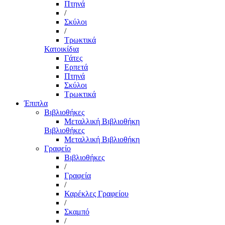
Πτηνά
/
Σκύλοι
/
Τρωκτικά
Κατοικίδια
Γάτες
Ερπετά
Πτηνά
Σκύλοι
Τρωκτικά
Έπιπλα
Βιβλιοθήκες
Μεταλλική Βιβλιοθήκη
Βιβλιοθήκες
Μεταλλική Βιβλιοθήκη
Γραφείο
Βιβλιοθήκες
/
Γραφεία
/
Καρέκλες Γραφείου
/
Σκαμπό
/