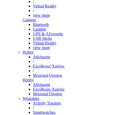
/
Virtual Reality
/
view more
Gadgets
Bluetooth
Gaming
UPS & Αξεσουάρ
USB Sticks
Virtual Reality
view more
Hobby
Αθλήματα
/
Ελεύθερος Χρόνος
/
Μουσικά Όργανα
Hobby
Αθλήματα
Ελεύθερος Χρόνος
Μουσικά Όργανα
Wearables
Activity Trackers
/
Smartwatches