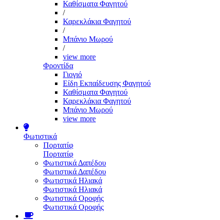
Καθίσματα Φαγητού
/
Καρεκλάκια Φαγητού
/
Μπάνιο Μωρού
/
view more
Φροντίδα
Γιογιό
Είδη Εκπαίδευσης Φαγητού
Καθίσματα Φαγητού
Καρεκλάκια Φαγητού
Μπάνιο Μωρού
view more
Φωτιστικά
Πορτατίφ
Πορτατίφ
Φωτιστικά Δαπέδου
Φωτιστικά Δαπέδου
Φωτιστικά Ηλιακά
Φωτιστικά Ηλιακά
Φωτιστικά Οροφής
Φωτιστικά Οροφής