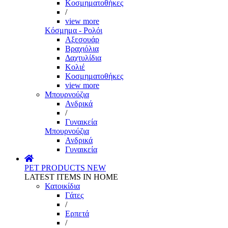
Κοσμηματοθήκες
/
view more
Κόσμημα - Ρολόι
Αξεσουάρ
Βραχιόλια
Δαχτυλίδια
Κολιέ
Κοσμηματοθήκες
view more
Μπουρνούζια
Ανδρικά
/
Γυναικεία
Μπουρνούζια
Ανδρικά
Γυναικεία
PET PRODUCTS
NEW
LATEST ITEMS IN HOME
Κατοικίδια
Γάτες
/
Ερπετά
/