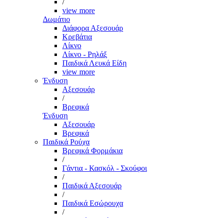
/
view more
Δωμάτιο
Διάφορα Αξεσουάρ
Κρεβάτια
Λίκνο
Λίκνο - Ρηλάξ
Παιδικά Λευκά Είδη
view more
Ένδυση
Αξεσουάρ
/
Βρεφικά
Ένδυση
Αξεσουάρ
Βρεφικά
Παιδικά Ρούχα
Βρεφικά Φορμάκια
/
Γάντια - Κασκόλ - Σκούφοι
/
Παιδικά Αξεσουάρ
/
Παιδικά Εσώρουχα
/