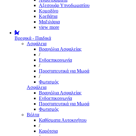
Αξεσουάρ Υπνοδωματίου
Κομοδίνο
Κρεβάτια
Μαξιλάρια
view more
Βρεφικά - Παιδικά
Ασφάλεια
Βραχιόλια Ασφαλείας
/
Ενδοεπικοινωνία
/
Προστατευτικά για Μωρά
/
Φωτισμός
Ασφάλεια
Βραχιόλια Ασφαλείας
Ενδοεπικοινωνία
Προστατευτικά για Μωρά
Φωτισμός
Βόλτα
Καθίσματα Αυτοκινήτου
/
Καρότσια