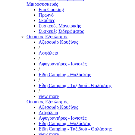
Μικροσυσκευές
Fun Cooking
Πρωινό
Σκούπες
Συσκευές Μαγειρικής
Συσκευές Σιδερώματος
Οικιακός Εξοπλισμός
Αξεσουάρ Κουζίνας
/
Ασφάλεια
/
Αφυγραντήρες - Ιονιστές
/
Είδη Camping - Θαλάσσης
/
Είδη Camping - Ταξιδιού - Θαλάσσης
/
view more
Οικιακός Εξοπλισμός
Αξεσουάρ Κουζίνας
Ασφάλεια
Αφυγραντήρες - Ιονιστές
Είδη Camping - Θαλάσσης
Είδη Camping - Ταξιδιού - Θαλάσσης
view more