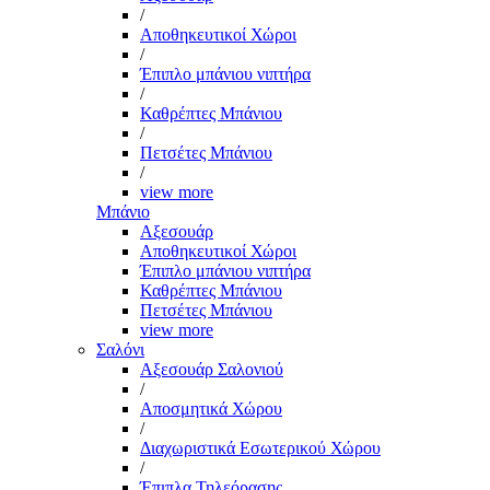
/
Αποθηκευτικοί Χώροι
/
Έπιπλο μπάνιου νιπτήρα
/
Καθρέπτες Μπάνιου
/
Πετσέτες Μπάνιου
/
view more
Μπάνιο
Αξεσουάρ
Αποθηκευτικοί Χώροι
Έπιπλο μπάνιου νιπτήρα
Καθρέπτες Μπάνιου
Πετσέτες Μπάνιου
view more
Σαλόνι
Αξεσουάρ Σαλονιού
/
Αποσμητικά Χώρου
/
Διαχωριστικά Εσωτερικού Χώρου
/
Έπιπλα Τηλεόρασης