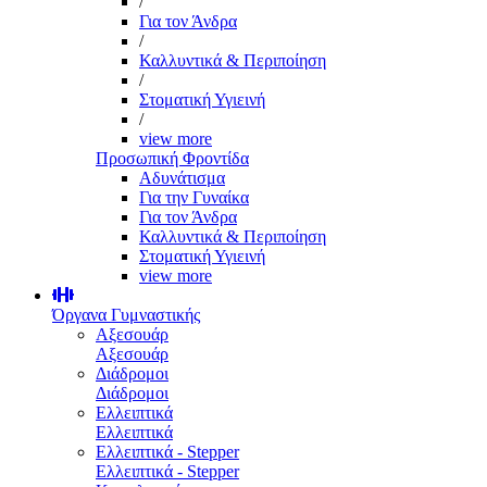
/
Για τον Άνδρα
/
Καλλυντικά & Περιποίηση
/
Στοματική Υγιεινή
/
view more
Προσωπική Φροντίδα
Αδυνάτισμα
Για την Γυναίκα
Για τον Άνδρα
Καλλυντικά & Περιποίηση
Στοματική Υγιεινή
view more
Όργανα Γυμναστικής
Αξεσουάρ
Αξεσουάρ
Διάδρομοι
Διάδρομοι
Ελλειπτικά
Ελλειπτικά
Ελλειπτικά - Stepper
Ελλειπτικά - Stepper