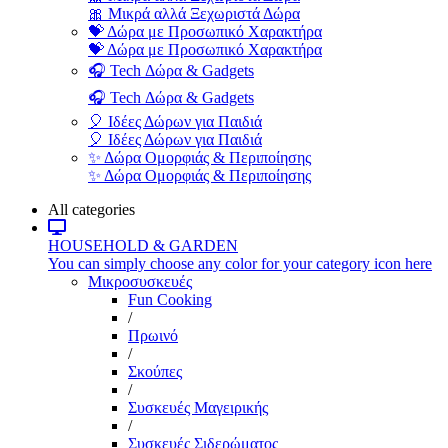
🎀 Μικρά αλλά Ξεχωριστά Δώρα
💝 Δώρα με Προσωπικό Χαρακτήρα
💝 Δώρα με Προσωπικό Χαρακτήρα
🎧 Tech Δώρα & Gadgets
🎧 Tech Δώρα & Gadgets
🎈 Ιδέες Δώρων για Παιδιά
🎈 Ιδέες Δώρων για Παιδιά
✨ Δώρα Ομορφιάς & Περιποίησης
✨ Δώρα Ομορφιάς & Περιποίησης
All categories
HOUSEHOLD & GARDEN
You can simply choose any color for your category icon here
Μικροσυσκευές
Fun Cooking
/
Πρωινό
/
Σκούπες
/
Συσκευές Μαγειρικής
/
Συσκευές Σιδερώματος