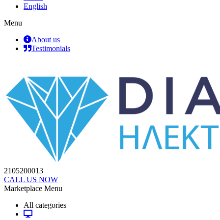
English
Menu
About us
Testimonials
2105200013
CALL US NOW
Marketplace Menu
All categories