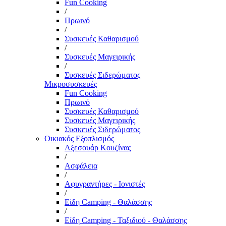
Fun Cooking
/
Πρωινό
/
Συσκευές Καθαρισμού
/
Συσκευές Μαγειρικής
/
Συσκευές Σιδερώματος
Μικροσυσκευές
Fun Cooking
Πρωινό
Συσκευές Καθαρισμού
Συσκευές Μαγειρικής
Συσκευές Σιδερώματος
Οικιακός Εξοπλισμός
Αξεσουάρ Κουζίνας
/
Ασφάλεια
/
Αφυγραντήρες - Ιονιστές
/
Είδη Camping - Θαλάσσης
/
Είδη Camping - Ταξιδιού - Θαλάσσης