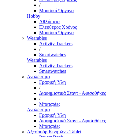
/
Μουσικά Όργανα
Hobby
Αθλήματα
Ελεύθερος Χρόνος
Μουσικά Όργανα
Wearables
Activity Trackers
/
Smartwatches
Wearables
Activity Trackers
Smartwatches
Αναλώσιμα
Γραφική Ύλη
/
Διαφημιστικά Σταντ - Αφισοθήκες
/
Μπαταρίες
Αναλώσιμα
Γραφική Ύλη
Διαφημιστικά Σταντ - Αφισοθήκες
Μπαταρίες
Αξεσουάρ Κινητών - Tablet