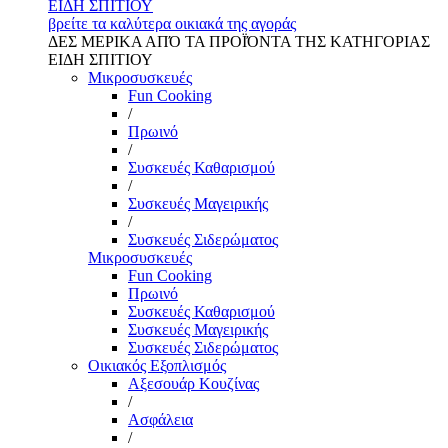
ΕΙΔΗ ΣΠΙΤΙΟΥ
βρείτε τα καλύτερα οικιακά της αγοράς
ΔΕΣ ΜΕΡΙΚΑ ΑΠΌ ΤΑ ΠΡΟΪΌΝΤΑ ΤΗΣ ΚΑΤΗΓΟΡΙΑΣ
ΕΙΔΗ ΣΠΙΤΙΟΥ
Μικροσυσκευές
Fun Cooking
/
Πρωινό
/
Συσκευές Καθαρισμού
/
Συσκευές Μαγειρικής
/
Συσκευές Σιδερώματος
Μικροσυσκευές
Fun Cooking
Πρωινό
Συσκευές Καθαρισμού
Συσκευές Μαγειρικής
Συσκευές Σιδερώματος
Οικιακός Εξοπλισμός
Αξεσουάρ Κουζίνας
/
Ασφάλεια
/