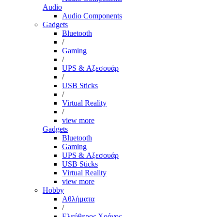
Audio
Audio Components
Gadgets
Bluetooth
/
Gaming
/
UPS & Αξεσουάρ
/
USB Sticks
/
Virtual Reality
/
view more
Gadgets
Bluetooth
Gaming
UPS & Αξεσουάρ
USB Sticks
Virtual Reality
view more
Hobby
Αθλήματα
/
Ελεύθερος Χρόνος