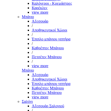
Καλόγεροι - Κρεμάστρες
Καρέκλες
view more
Μπάνιο
Αξεσουάρ
/
Αποθηκευτικοί Χώροι
/
Έπιπλο μπάνιου νιπτήρα
/
Καθρέπτες Μπάνιου
/
Πετσέτες Μπάνιου
/
view more
Μπάνιο
Αξεσουάρ
Αποθηκευτικοί Χώροι
Έπιπλο μπάνιου νιπτήρα
Καθρέπτες Μπάνιου
Πετσέτες Μπάνιου
view more
Σαλόνι
Αξεσουάρ Σαλονιού
/