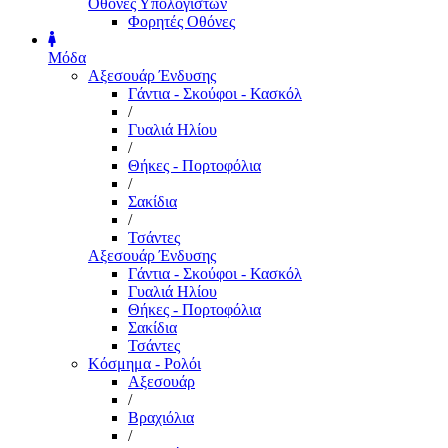
Οθόνες Υπολογιστών
Φορητές Οθόνες
Μόδα
Αξεσουάρ Ένδυσης
Γάντια - Σκούφοι - Κασκόλ
/
Γυαλιά Ηλίου
/
Θήκες - Πορτοφόλια
/
Σακίδια
/
Τσάντες
Αξεσουάρ Ένδυσης
Γάντια - Σκούφοι - Κασκόλ
Γυαλιά Ηλίου
Θήκες - Πορτοφόλια
Σακίδια
Τσάντες
Κόσμημα - Ρολόι
Αξεσουάρ
/
Βραχιόλια
/