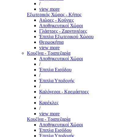
/
view more
Εξωτερικός Χώρος - Κήπος
Αιώρες - Κούνιες
Αποθηκευτικοί Χώροι
Γλάστρες - Ζαρντινιέρες
Έπιπλα Εξωτερικού Χώρου
Θερμοκήπια
view more
Κουζίνα - Τραπεζαρία
Αποθηκευτικοί Χώροι
/
Έπιπλα Εισόδου
/
Έπιπλα Υποδοχής
/
Καλόγεροι - Κρεμάστρες
/
Καρέκλες
/
view more
Κουζίνα - Τραπεζαρία
Αποθηκευτικοί Χώροι
Έπιπλα Εισόδου
Έπιπλα Υποδοχής