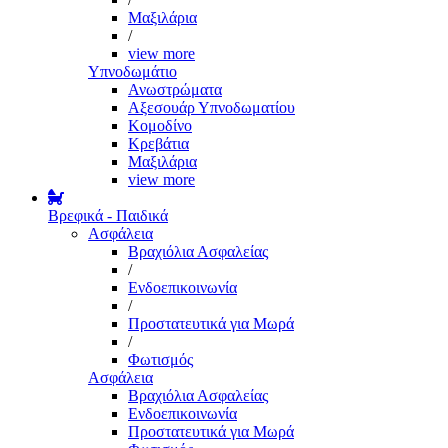
Μαξιλάρια
/
view more
Υπνοδωμάτιο
Ανωστρώματα
Αξεσουάρ Υπνοδωματίου
Κομοδίνο
Κρεβάτια
Μαξιλάρια
view more
Βρεφικά - Παιδικά
Ασφάλεια
Βραχιόλια Ασφαλείας
/
Ενδοεπικοινωνία
/
Προστατευτικά για Μωρά
/
Φωτισμός
Ασφάλεια
Βραχιόλια Ασφαλείας
Ενδοεπικοινωνία
Προστατευτικά για Μωρά