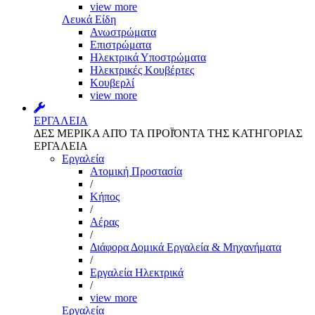
view more
Λευκά Είδη
Ανωστρώματα
Επιστρώματα
Ηλεκτρικά Υποστρώματα
Ηλεκτρικές Κουβέρτες
Κουβερλί
view more
ΕΡΓΑΛΕΙΑ
ΔΕΣ ΜΕΡΙΚΑ ΑΠΌ ΤΑ ΠΡΟΪΌΝΤΑ ΤΗΣ ΚΑΤΗΓΟΡΙΑΣ
ΕΡΓΑΛΕΙΑ
Εργαλεία
Aτομική Προστασία
/
Kήπος
/
Αέρας
/
Διάφορα Δομικά Εργαλεία & Μηχανήματα
/
Εργαλεία Ηλεκτρικά
/
view more
Εργαλεία