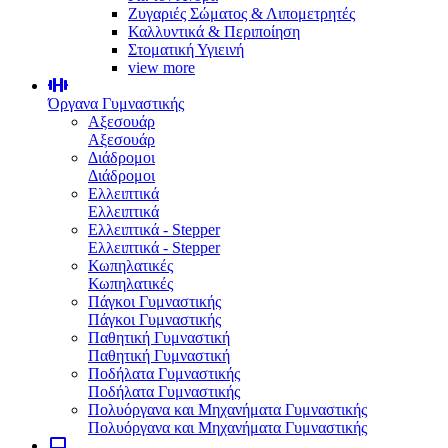
Ζυγαριές Σώματος & Λιπομετρητές
Καλλυντικά & Περιποίηση
Στοματική Υγιεινή
view more
Όργανα Γυμναστικής
Αξεσουάρ
Αξεσουάρ
Διάδρομοι
Διάδρομοι
Ελλειπτικά
Ελλειπτικά
Ελλειπτικά - Stepper
Ελλειπτικά - Stepper
Κωπηλατικές
Κωπηλατικές
Πάγκοι Γυμναστικής
Πάγκοι Γυμναστικής
Παθητική Γυμναστική
Παθητική Γυμναστική
Ποδήλατα Γυμναστικής
Ποδήλατα Γυμναστικής
Πολυόργανα και Μηχανήματα Γυμναστικής
Πολυόργανα και Μηχανήματα Γυμναστικής