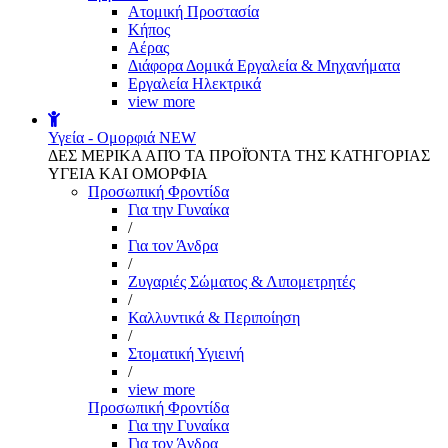
Aτομική Προστασία
Kήπος
Αέρας
Διάφορα Δομικά Εργαλεία & Μηχανήματα
Εργαλεία Ηλεκτρικά
view more
Υγεία - Ομορφιά
NEW
ΔΕΣ ΜΕΡΙΚΑ ΑΠΌ ΤΑ ΠΡΟΪΌΝΤΑ ΤΗΣ ΚΑΤΗΓΟΡΙΑΣ
ΥΓΕΙΑ ΚΑΙ ΟΜΟΡΦΙΑ
Προσωπική Φροντίδα
Για την Γυναίκα
/
Για τον Άνδρα
/
Ζυγαριές Σώματος & Λιπομετρητές
/
Καλλυντικά & Περιποίηση
/
Στοματική Υγιεινή
/
view more
Προσωπική Φροντίδα
Για την Γυναίκα
Για τον Άνδρα