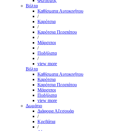
Φωτισμός
Βόλτα
Καθίσματα Αυτοκινήτου
/
Καρότσια
/
Καρότσια Περιπάτου
/
Μάρσιποι
/
Ποδήλατα
/
view more
Βόλτα
Καθίσματα Αυτοκινήτου
Καρότσια
Καρότσια Περιπάτου
Μάρσιποι
Ποδήλατα
view more
Δωμάτιο
Διάφορα Αξεσουάρ
/
Κρεβάτια
/