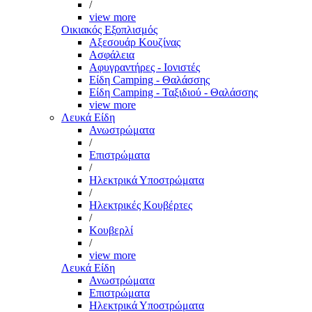
/
view more
Οικιακός Εξοπλισμός
Αξεσουάρ Κουζίνας
Ασφάλεια
Αφυγραντήρες - Ιονιστές
Είδη Camping - Θαλάσσης
Είδη Camping - Ταξιδιού - Θαλάσσης
view more
Λευκά Είδη
Ανωστρώματα
/
Επιστρώματα
/
Ηλεκτρικά Υποστρώματα
/
Ηλεκτρικές Κουβέρτες
/
Κουβερλί
/
view more
Λευκά Είδη
Ανωστρώματα
Επιστρώματα
Ηλεκτρικά Υποστρώματα