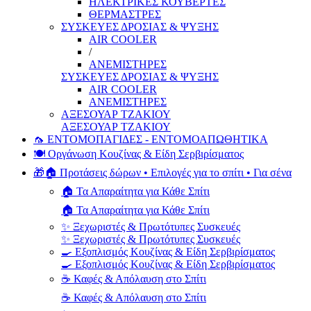
ΗΛΕΚΤΡΙΚΕΣ ΚΟΥΒΕΡΤΕΣ
ΘΕΡΜΑΣΤΡΕΣ
ΣΥΣΚΕΥΕΣ ΔΡΟΣΙΑΣ & ΨΥΞΗΣ
AIR COOLER
/
ΑΝΕΜΙΣΤΗΡΕΣ
ΣΥΣΚΕΥΕΣ ΔΡΟΣΙΑΣ & ΨΥΞΗΣ
AIR COOLER
ΑΝΕΜΙΣΤΗΡΕΣ
ΑΞΕΣΟΥΑΡ ΤΖΑΚΙΟΥ
ΑΞΕΣΟΥΑΡ ΤΖΑΚΙΟΥ
🦟 ΕΝΤΟΜΟΠΑΓΙΔΕΣ - ΕΝΤΟΜΟΑΠΩΘΗΤΙΚΑ
🍽️ Οργάνωση Κουζίνας & Είδη Σερβιρίσματος
🎁🏠 Προτάσεις δώρων • Επιλογές για το σπίτι • Για σένα
🏠 Τα Απαραίτητα για Κάθε Σπίτι
🏠 Τα Απαραίτητα για Κάθε Σπίτι
✨ Ξεχωριστές & Πρωτότυπες Συσκευές
✨ Ξεχωριστές & Πρωτότυπες Συσκευές
🍳 Εξοπλισμός Κουζίνας & Είδη Σερβιρίσματος
🍳 Εξοπλισμός Κουζίνας & Είδη Σερβιρίσματος
☕ Καφές & Απόλαυση στο Σπίτι
☕ Καφές & Απόλαυση στο Σπίτι