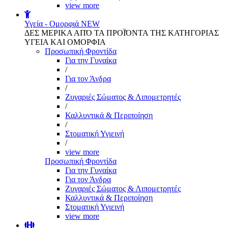
view more
Υγεία - Ομορφιά
NEW
ΔΕΣ ΜΕΡΙΚΑ ΑΠΌ ΤΑ ΠΡΟΪΌΝΤΑ ΤΗΣ ΚΑΤΗΓΟΡΙΑΣ
ΥΓΕΙΑ ΚΑΙ ΟΜΟΡΦΙΑ
Προσωπική Φροντίδα
Για την Γυναίκα
/
Για τον Άνδρα
/
Ζυγαριές Σώματος & Λιπομετρητές
/
Καλλυντικά & Περιποίηση
/
Στοματική Υγιεινή
/
view more
Προσωπική Φροντίδα
Για την Γυναίκα
Για τον Άνδρα
Ζυγαριές Σώματος & Λιπομετρητές
Καλλυντικά & Περιποίηση
Στοματική Υγιεινή
view more