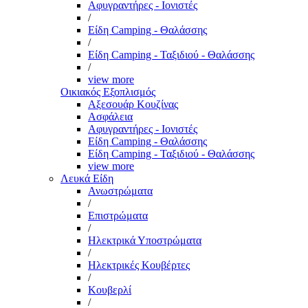
Αφυγραντήρες - Ιονιστές
/
Είδη Camping - Θαλάσσης
/
Είδη Camping - Ταξιδιού - Θαλάσσης
/
view more
Οικιακός Εξοπλισμός
Αξεσουάρ Κουζίνας
Ασφάλεια
Αφυγραντήρες - Ιονιστές
Είδη Camping - Θαλάσσης
Είδη Camping - Ταξιδιού - Θαλάσσης
view more
Λευκά Είδη
Ανωστρώματα
/
Επιστρώματα
/
Ηλεκτρικά Υποστρώματα
/
Ηλεκτρικές Κουβέρτες
/
Κουβερλί
/