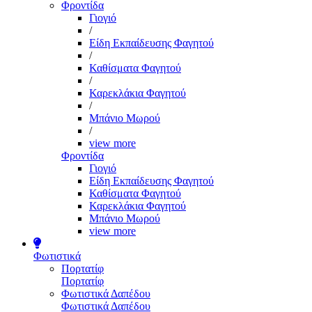
Φροντίδα
Γιογιό
/
Είδη Εκπαίδευσης Φαγητού
/
Καθίσματα Φαγητού
/
Καρεκλάκια Φαγητού
/
Μπάνιο Μωρού
/
view more
Φροντίδα
Γιογιό
Είδη Εκπαίδευσης Φαγητού
Καθίσματα Φαγητού
Καρεκλάκια Φαγητού
Μπάνιο Μωρού
view more
Φωτιστικά
Πορτατίφ
Πορτατίφ
Φωτιστικά Δαπέδου
Φωτιστικά Δαπέδου