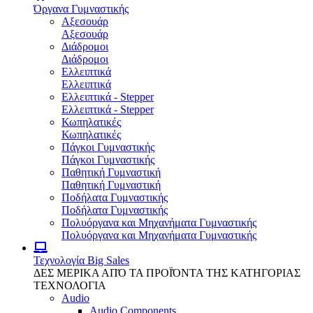
Όργανα Γυμναστικής
Αξεσουάρ
Αξεσουάρ
Διάδρομοι
Διάδρομοι
Ελλειπτικά
Ελλειπτικά
Ελλειπτικά - Stepper
Ελλειπτικά - Stepper
Κωπηλατικές
Κωπηλατικές
Πάγκοι Γυμναστικής
Πάγκοι Γυμναστικής
Παθητική Γυμναστική
Παθητική Γυμναστική
Ποδήλατα Γυμναστικής
Ποδήλατα Γυμναστικής
Πολυόργανα και Μηχανήματα Γυμναστικής
Πολυόργανα και Μηχανήματα Γυμναστικής
Τεχνολογία
Big Sales
ΔΕΣ ΜΕΡΙΚΑ ΑΠΌ ΤΑ ΠΡΟΪΌΝΤΑ ΤΗΣ ΚΑΤΗΓΟΡΙΑΣ
ΤΕΧΝΟΛΟΓΙΑ
Audio
Audio Components