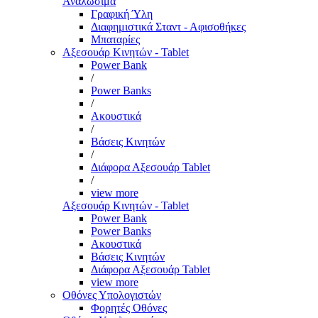
Αναλώσιμα
Γραφική Ύλη
Διαφημιστικά Σταντ - Αφισοθήκες
Μπαταρίες
Αξεσουάρ Κινητών - Tablet
Power Bank
/
Power Banks
/
Ακουστικά
/
Βάσεις Κινητών
/
Διάφορα Αξεσουάρ Tablet
/
view more
Αξεσουάρ Κινητών - Tablet
Power Bank
Power Banks
Ακουστικά
Βάσεις Κινητών
Διάφορα Αξεσουάρ Tablet
view more
Οθόνες Υπολογιστών
Φορητές Οθόνες