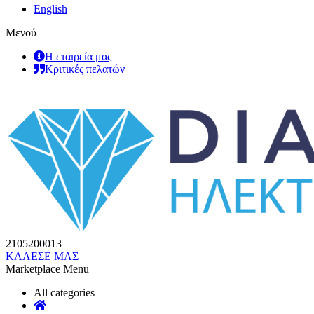
English
Μενού
Η εταιρεία μας
Κριτικές πελατών
2105200013
ΚΑΛΕΣΕ ΜΑΣ
Marketplace Menu
All categories