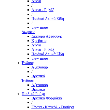
Λίκνο
/
Λίκνο - Ρηλάξ
/
Παιδικά Λευκά Είδη
/
view more
Δωμάτιο
Διάφορα Αξεσουάρ
Κρεβάτια
Λίκνο
Λίκνο - Ρηλάξ
Παιδικά Λευκά Είδη
view more
Ένδυση
Αξεσουάρ
/
Βρεφικά
Ένδυση
Αξεσουάρ
Βρεφικά
Παιδικά Ρούχα
Βρεφικά Φορμάκια
/
Γάντια - Κασκόλ - Σκούφοι