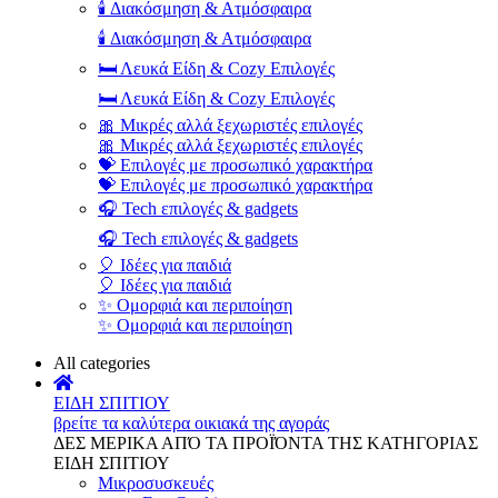
🕯️ Διακόσμηση & Ατμόσφαιρα
🕯️ Διακόσμηση & Ατμόσφαιρα
🛏️ Λευκά Είδη & Cozy Επιλογές
🛏️ Λευκά Είδη & Cozy Επιλογές
🎀 Μικρές αλλά ξεχωριστές επιλογές
🎀 Μικρές αλλά ξεχωριστές επιλογές
💝 Επιλογές με προσωπικό χαρακτήρα
💝 Επιλογές με προσωπικό χαρακτήρα
🎧 Tech επιλογές & gadgets
🎧 Tech επιλογές & gadgets
🎈 Ιδέες για παιδιά
🎈 Ιδέες για παιδιά
✨ Ομορφιά και περιποίηση
✨ Ομορφιά και περιποίηση
All categories
ΕΙΔΗ ΣΠΙΤΙΟΥ
βρείτε τα καλύτερα οικιακά της αγοράς
ΔΕΣ ΜΕΡΙΚΑ ΑΠΌ ΤΑ ΠΡΟΪΌΝΤΑ ΤΗΣ ΚΑΤΗΓΟΡΙΑΣ
ΕΙΔΗ ΣΠΙΤΙΟΥ
Μικροσυσκευές