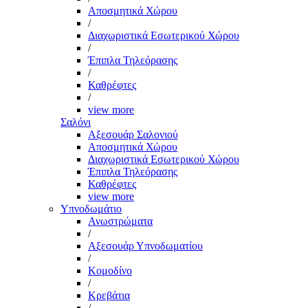
Αποσμητικά Χώρου
/
Διαχωριστικά Εσωτερικού Χώρου
/
Έπιπλα Τηλεόρασης
/
Καθρέφτες
/
view more
Σαλόνι
Αξεσουάρ Σαλονιού
Αποσμητικά Χώρου
Διαχωριστικά Εσωτερικού Χώρου
Έπιπλα Τηλεόρασης
Καθρέφτες
view more
Υπνοδωμάτιο
Ανωστρώματα
/
Αξεσουάρ Υπνοδωματίου
/
Κομοδίνο
/
Κρεβάτια
/