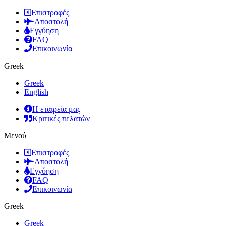
Επιστροφές
Αποστολή
Εγγύηση
FAQ
Επικοινωνία
Greek
Greek
English
Η εταιρεία μας
Κριτικές πελατών
Μενού
Επιστροφές
Αποστολή
Εγγύηση
FAQ
Επικοινωνία
Greek
Greek