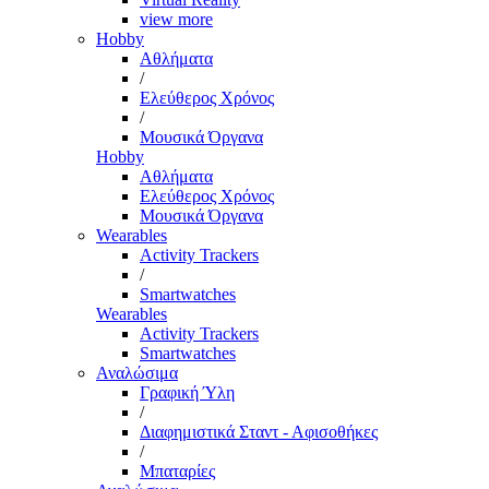
view more
Hobby
Αθλήματα
/
Ελεύθερος Χρόνος
/
Μουσικά Όργανα
Hobby
Αθλήματα
Ελεύθερος Χρόνος
Μουσικά Όργανα
Wearables
Activity Trackers
/
Smartwatches
Wearables
Activity Trackers
Smartwatches
Αναλώσιμα
Γραφική Ύλη
/
Διαφημιστικά Σταντ - Αφισοθήκες
/
Μπαταρίες