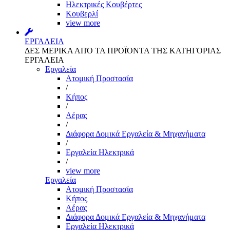
Ηλεκτρικές Κουβέρτες
Κουβερλί
view more
ΕΡΓΑΛΕΙΑ
ΔΕΣ ΜΕΡΙΚΑ ΑΠΌ ΤΑ ΠΡΟΪΌΝΤΑ ΤΗΣ ΚΑΤΗΓΟΡΙΑΣ
ΕΡΓΑΛΕΙΑ
Εργαλεία
Aτομική Προστασία
/
Kήπος
/
Αέρας
/
Διάφορα Δομικά Εργαλεία & Μηχανήματα
/
Εργαλεία Ηλεκτρικά
/
view more
Εργαλεία
Aτομική Προστασία
Kήπος
Αέρας
Διάφορα Δομικά Εργαλεία & Μηχανήματα
Εργαλεία Ηλεκτρικά