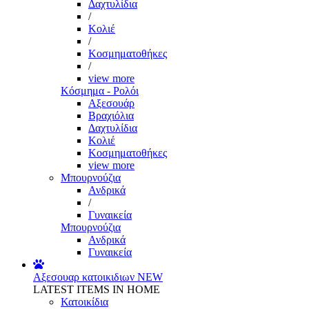
Δαχτυλίδια
/
Κολιέ
/
Κοσμηματοθήκες
/
view more
Κόσμημα - Ρολόι
Αξεσουάρ
Βραχιόλια
Δαχτυλίδια
Κολιέ
Κοσμηματοθήκες
view more
Μπουρνούζια
Ανδρικά
/
Γυναικεία
Μπουρνούζια
Ανδρικά
Γυναικεία
Αξεσουαρ κατοικιδιων
NEW
LATEST ITEMS IN HOME
Κατοικίδια