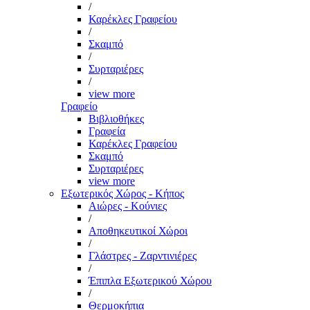
/
Καρέκλες Γραφείου
/
Σκαμπό
/
Συρταριέρες
/
view more
Γραφείο
Βιβλιοθήκες
Γραφεία
Καρέκλες Γραφείου
Σκαμπό
Συρταριέρες
view more
Εξωτερικός Χώρος - Κήπος
Αιώρες - Κούνιες
/
Αποθηκευτικοί Χώροι
/
Γλάστρες - Ζαρντινιέρες
/
Έπιπλα Εξωτερικού Χώρου
/
Θερμοκήπια