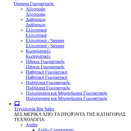
Όργανα Γυμναστικής
Αξεσουάρ
Αξεσουάρ
Διάδρομοι
Διάδρομοι
Ελλειπτικά
Ελλειπτικά
Ελλειπτικά - Stepper
Ελλειπτικά - Stepper
Κωπηλατικές
Κωπηλατικές
Πάγκοι Γυμναστικής
Πάγκοι Γυμναστικής
Παθητική Γυμναστική
Παθητική Γυμναστική
Ποδήλατα Γυμναστικής
Ποδήλατα Γυμναστικής
Πολυόργανα και Μηχανήματα Γυμναστικής
Πολυόργανα και Μηχανήματα Γυμναστικής
Τεχνολογία
Big Sales
ΔΕΣ ΜΕΡΙΚΑ ΑΠΌ ΤΑ ΠΡΟΪΌΝΤΑ ΤΗΣ ΚΑΤΗΓΟΡΙΑΣ
ΤΕΧΝΟΛΟΓΙΑ
Audio
Audio Components