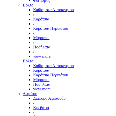
Φωτισμός
Βόλτα
Καθίσματα Αυτοκινήτου
/
Καρότσια
/
Καρότσια Περιπάτου
/
Μάρσιποι
/
Ποδήλατα
/
view more
Βόλτα
Καθίσματα Αυτοκινήτου
Καρότσια
Καρότσια Περιπάτου
Μάρσιποι
Ποδήλατα
view more
Δωμάτιο
Διάφορα Αξεσουάρ
/
Κρεβάτια
/