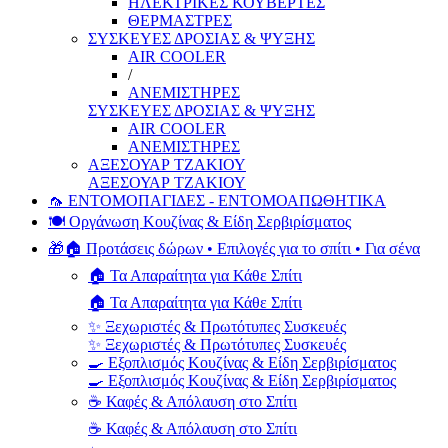
ΗΛΕΚΤΡΙΚΕΣ ΚΟΥΒΕΡΤΕΣ
ΘΕΡΜΑΣΤΡΕΣ
ΣΥΣΚΕΥΕΣ ΔΡΟΣΙΑΣ & ΨΥΞΗΣ
AIR COOLER
/
ΑΝΕΜΙΣΤΗΡΕΣ
ΣΥΣΚΕΥΕΣ ΔΡΟΣΙΑΣ & ΨΥΞΗΣ
AIR COOLER
ΑΝΕΜΙΣΤΗΡΕΣ
ΑΞΕΣΟΥΑΡ ΤΖΑΚΙΟΥ
ΑΞΕΣΟΥΑΡ ΤΖΑΚΙΟΥ
🦟 ΕΝΤΟΜΟΠΑΓΙΔΕΣ - ΕΝΤΟΜΟΑΠΩΘΗΤΙΚΑ
🍽️ Οργάνωση Κουζίνας & Είδη Σερβιρίσματος
🎁🏠 Προτάσεις δώρων • Επιλογές για το σπίτι • Για σένα
🏠 Τα Απαραίτητα για Κάθε Σπίτι
🏠 Τα Απαραίτητα για Κάθε Σπίτι
✨ Ξεχωριστές & Πρωτότυπες Συσκευές
✨ Ξεχωριστές & Πρωτότυπες Συσκευές
🍳 Εξοπλισμός Κουζίνας & Είδη Σερβιρίσματος
🍳 Εξοπλισμός Κουζίνας & Είδη Σερβιρίσματος
☕ Καφές & Απόλαυση στο Σπίτι
☕ Καφές & Απόλαυση στο Σπίτι