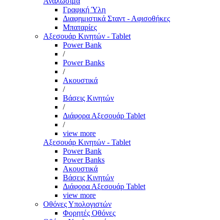
Αναλώσιμα
Γραφική Ύλη
Διαφημιστικά Σταντ - Αφισοθήκες
Μπαταρίες
Αξεσουάρ Κινητών - Tablet
Power Bank
/
Power Banks
/
Ακουστικά
/
Βάσεις Κινητών
/
Διάφορα Αξεσουάρ Tablet
/
view more
Αξεσουάρ Κινητών - Tablet
Power Bank
Power Banks
Ακουστικά
Βάσεις Κινητών
Διάφορα Αξεσουάρ Tablet
view more
Οθόνες Υπολογιστών
Φορητές Οθόνες