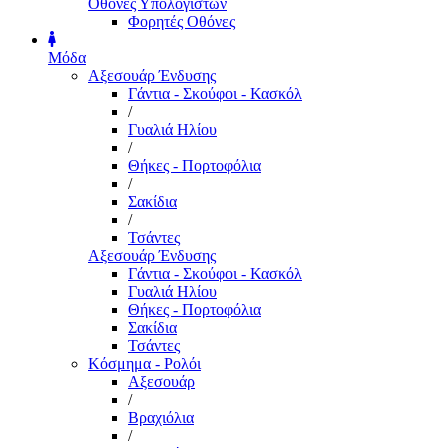
Οθόνες Υπολογιστών
Φορητές Οθόνες
Μόδα
Αξεσουάρ Ένδυσης
Γάντια - Σκούφοι - Κασκόλ
/
Γυαλιά Ηλίου
/
Θήκες - Πορτοφόλια
/
Σακίδια
/
Τσάντες
Αξεσουάρ Ένδυσης
Γάντια - Σκούφοι - Κασκόλ
Γυαλιά Ηλίου
Θήκες - Πορτοφόλια
Σακίδια
Τσάντες
Κόσμημα - Ρολόι
Αξεσουάρ
/
Βραχιόλια
/