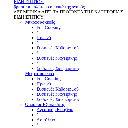
ΕΙΔΗ ΣΠΙΤΙΟΥ
βρείτε τα καλύτερα οικιακά της αγοράς
ΔΕΣ ΜΕΡΙΚΑ ΑΠΌ ΤΑ ΠΡΟΪΌΝΤΑ ΤΗΣ ΚΑΤΗΓΟΡΙΑΣ
ΕΙΔΗ ΣΠΙΤΙΟΥ
Μικροσυσκευές
Fun Cooking
/
Πρωινό
/
Συσκευές Καθαρισμού
/
Συσκευές Μαγειρικής
/
Συσκευές Σιδερώματος
Μικροσυσκευές
Fun Cooking
Πρωινό
Συσκευές Καθαρισμού
Συσκευές Μαγειρικής
Συσκευές Σιδερώματος
Οικιακός Εξοπλισμός
Αξεσουάρ Κουζίνας
/
Ασφάλεια
/