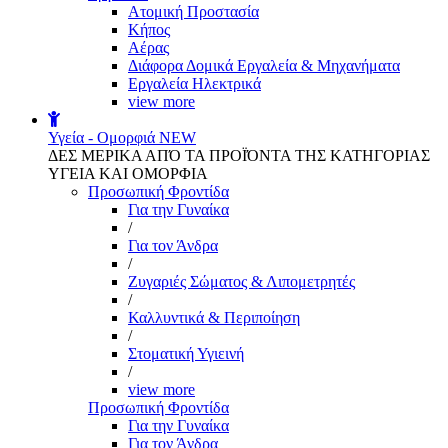
Aτομική Προστασία
Kήπος
Αέρας
Διάφορα Δομικά Εργαλεία & Μηχανήματα
Εργαλεία Ηλεκτρικά
view more
Υγεία - Ομορφιά
NEW
ΔΕΣ ΜΕΡΙΚΑ ΑΠΌ ΤΑ ΠΡΟΪΌΝΤΑ ΤΗΣ ΚΑΤΗΓΟΡΙΑΣ
ΥΓΕΙΑ ΚΑΙ ΟΜΟΡΦΙΑ
Προσωπική Φροντίδα
Για την Γυναίκα
/
Για τον Άνδρα
/
Ζυγαριές Σώματος & Λιπομετρητές
/
Καλλυντικά & Περιποίηση
/
Στοματική Υγιεινή
/
view more
Προσωπική Φροντίδα
Για την Γυναίκα
Για τον Άνδρα