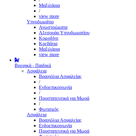
Μαξιλάρια
/
view more
Υπνοδωμάτιο
Ανωστρώματα
Αξεσουάρ Υπνοδωματίου
Κομοδίνο
Κρεβάτια
Μαξιλάρια
view more
Βρεφικά - Παιδικά
Ασφάλεια
Βραχιόλια Ασφαλείας
/
Ενδοεπικοινωνία
/
Προστατευτικά για Μωρά
/
Φωτισμός
Ασφάλεια
Βραχιόλια Ασφαλείας
Ενδοεπικοινωνία
Προστατευτικά για Μωρά