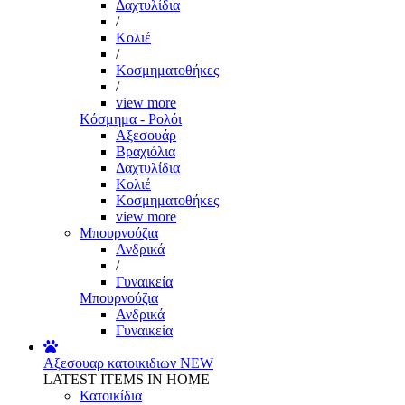
Δαχτυλίδια
/
Κολιέ
/
Κοσμηματοθήκες
/
view more
Κόσμημα - Ρολόι
Αξεσουάρ
Βραχιόλια
Δαχτυλίδια
Κολιέ
Κοσμηματοθήκες
view more
Μπουρνούζια
Ανδρικά
/
Γυναικεία
Μπουρνούζια
Ανδρικά
Γυναικεία
Αξεσουαρ κατοικιδιων
NEW
LATEST ITEMS IN HOME
Κατοικίδια