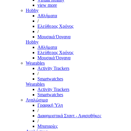
view more
Hobby
Αθλήματα
/
Ελεύθερος Χρόνος
/
Μουσικά Όργανα
Hobby
Αθλήματα
Ελεύθερος Χρόνος
Μουσικά Όργανα
Wearables
Activity Trackers
/
Smartwatches
Wearables
Activity Trackers
Smartwatches
Αναλώσιμα
Γραφική Ύλη
/
Διαφημιστικά Σταντ - Αφισοθήκες
/
Μπαταρίες