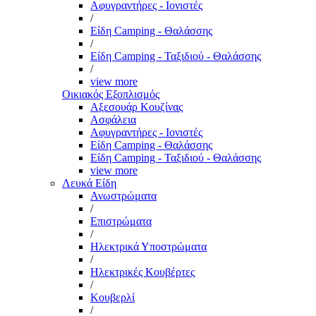
Αφυγραντήρες - Ιονιστές
/
Είδη Camping - Θαλάσσης
/
Είδη Camping - Ταξιδιού - Θαλάσσης
/
view more
Οικιακός Εξοπλισμός
Αξεσουάρ Κουζίνας
Ασφάλεια
Αφυγραντήρες - Ιονιστές
Είδη Camping - Θαλάσσης
Είδη Camping - Ταξιδιού - Θαλάσσης
view more
Λευκά Είδη
Ανωστρώματα
/
Επιστρώματα
/
Ηλεκτρικά Υποστρώματα
/
Ηλεκτρικές Κουβέρτες
/
Κουβερλί
/