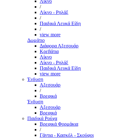
Λίκνο
/
Λίκνο - Ρηλάξ
/
Παιδικά Λευκά Είδη
/
view more
Δωμάτιο
Διάφορα Αξεσουάρ
Κρεβάτια
Λίκνο
Λίκνο - Ρηλάξ
Παιδικά Λευκά Είδη
view more
Ένδυση
Αξεσουάρ
/
Βρεφικά
Ένδυση
Αξεσουάρ
Βρεφικά
Παιδικά Ρούχα
Βρεφικά Φορμάκια
/
Γάντια - Κασκόλ - Σκούφοι