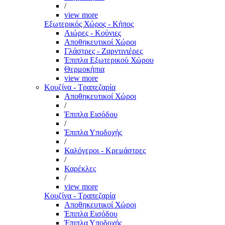
/
view more
Εξωτερικός Χώρος - Κήπος
Αιώρες - Κούνιες
Αποθηκευτικοί Χώροι
Γλάστρες - Ζαρντινιέρες
Έπιπλα Εξωτερικού Χώρου
Θερμοκήπια
view more
Κουζίνα - Τραπεζαρία
Αποθηκευτικοί Χώροι
/
Έπιπλα Εισόδου
/
Έπιπλα Υποδοχής
/
Καλόγεροι - Κρεμάστρες
/
Καρέκλες
/
view more
Κουζίνα - Τραπεζαρία
Αποθηκευτικοί Χώροι
Έπιπλα Εισόδου
Έπιπλα Υποδοχής