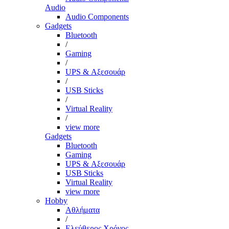
Audio
Audio Components
Gadgets
Bluetooth
/
Gaming
/
UPS & Αξεσουάρ
/
USB Sticks
/
Virtual Reality
/
view more
Gadgets
Bluetooth
Gaming
UPS & Αξεσουάρ
USB Sticks
Virtual Reality
view more
Hobby
Αθλήματα
/
Ελεύθερος Χρόνος