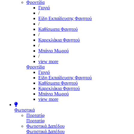
Φροντίδα
Γιογιό
/
Είδη Εκπαίδευσης Φαγητού
/
Καθίσματα Φαγητού
/
Καρεκλάκια Φαγητού
/
Μπάνιο Μωρού
/
view more
Φροντίδα
Γιογιό
Είδη Εκπαίδευσης Φαγητού
Καθίσματα Φαγητού
Καρεκλάκια Φαγητού
Μπάνιο Μωρού
view more
Φωτιστικά
Πορτατίφ
Πορτατίφ
Φωτιστικά Δαπέδου
Φωτιστικά Δαπέδου