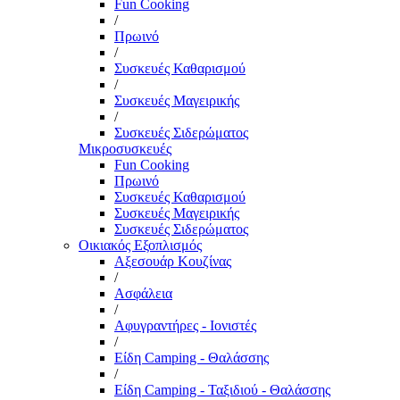
Fun Cooking
/
Πρωινό
/
Συσκευές Καθαρισμού
/
Συσκευές Μαγειρικής
/
Συσκευές Σιδερώματος
Μικροσυσκευές
Fun Cooking
Πρωινό
Συσκευές Καθαρισμού
Συσκευές Μαγειρικής
Συσκευές Σιδερώματος
Οικιακός Εξοπλισμός
Αξεσουάρ Κουζίνας
/
Ασφάλεια
/
Αφυγραντήρες - Ιονιστές
/
Είδη Camping - Θαλάσσης
/
Είδη Camping - Ταξιδιού - Θαλάσσης