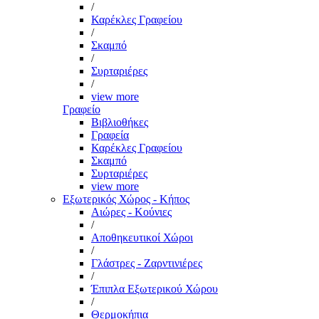
/
Καρέκλες Γραφείου
/
Σκαμπό
/
Συρταριέρες
/
view more
Γραφείο
Βιβλιοθήκες
Γραφεία
Καρέκλες Γραφείου
Σκαμπό
Συρταριέρες
view more
Εξωτερικός Χώρος - Κήπος
Αιώρες - Κούνιες
/
Αποθηκευτικοί Χώροι
/
Γλάστρες - Ζαρντινιέρες
/
Έπιπλα Εξωτερικού Χώρου
/
Θερμοκήπια