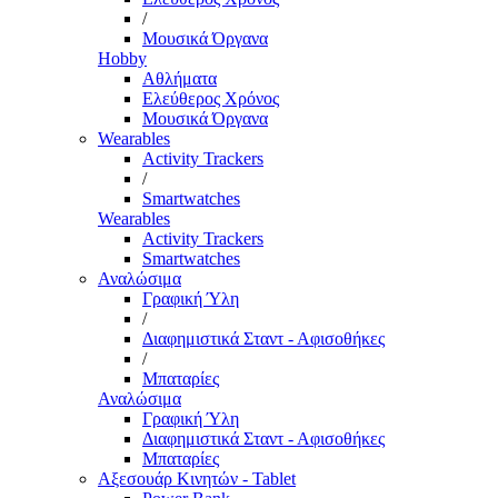
/
Μουσικά Όργανα
Hobby
Αθλήματα
Ελεύθερος Χρόνος
Μουσικά Όργανα
Wearables
Activity Trackers
/
Smartwatches
Wearables
Activity Trackers
Smartwatches
Αναλώσιμα
Γραφική Ύλη
/
Διαφημιστικά Σταντ - Αφισοθήκες
/
Μπαταρίες
Αναλώσιμα
Γραφική Ύλη
Διαφημιστικά Σταντ - Αφισοθήκες
Μπαταρίες
Αξεσουάρ Κινητών - Tablet