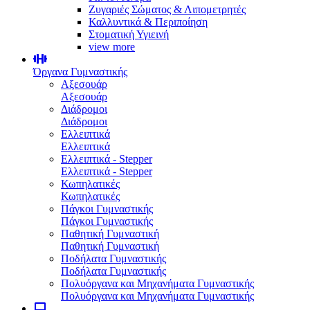
Ζυγαριές Σώματος & Λιπομετρητές
Καλλυντικά & Περιποίηση
Στοματική Υγιεινή
view more
Όργανα Γυμναστικής
Αξεσουάρ
Αξεσουάρ
Διάδρομοι
Διάδρομοι
Ελλειπτικά
Ελλειπτικά
Ελλειπτικά - Stepper
Ελλειπτικά - Stepper
Κωπηλατικές
Κωπηλατικές
Πάγκοι Γυμναστικής
Πάγκοι Γυμναστικής
Παθητική Γυμναστική
Παθητική Γυμναστική
Ποδήλατα Γυμναστικής
Ποδήλατα Γυμναστικής
Πολυόργανα και Μηχανήματα Γυμναστικής
Πολυόργανα και Μηχανήματα Γυμναστικής