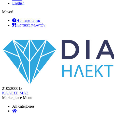
English
Μενού
Η εταιρεία μας
Κριτικές πελατών
2105200013
ΚΑΛΕΣΕ ΜΑΣ
Marketplace Menu
All categories