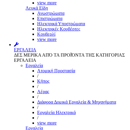
view more
Λευκά Είδη
Ανωστρώματα
Επιστρώματα
Ηλεκτρικά Υποστρώματα
Ηλεκτρικές Κουβέρτες
Κουβερλί
view more
ΕΡΓΑΛΕΙΑ
ΔΕΣ ΜΕΡΙΚΑ ΑΠΌ ΤΑ ΠΡΟΪΌΝΤΑ ΤΗΣ ΚΑΤΗΓΟΡΙΑΣ
ΕΡΓΑΛΕΙΑ
Εργαλεία
Aτομική Προστασία
/
Kήπος
/
Αέρας
/
Διάφορα Δομικά Εργαλεία & Μηχανήματα
/
Εργαλεία Ηλεκτρικά
/
view more
Εργαλεία