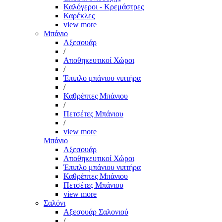
Καλόγεροι - Κρεμάστρες
Καρέκλες
view more
Μπάνιο
Αξεσουάρ
/
Αποθηκευτικοί Χώροι
/
Έπιπλο μπάνιου νιπτήρα
/
Καθρέπτες Μπάνιου
/
Πετσέτες Μπάνιου
/
view more
Μπάνιο
Αξεσουάρ
Αποθηκευτικοί Χώροι
Έπιπλο μπάνιου νιπτήρα
Καθρέπτες Μπάνιου
Πετσέτες Μπάνιου
view more
Σαλόνι
Αξεσουάρ Σαλονιού
/