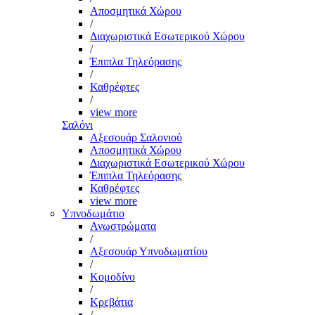
Αποσμητικά Χώρου
/
Διαχωριστικά Εσωτερικού Χώρου
/
Έπιπλα Τηλεόρασης
/
Καθρέφτες
/
view more
Σαλόνι
Αξεσουάρ Σαλονιού
Αποσμητικά Χώρου
Διαχωριστικά Εσωτερικού Χώρου
Έπιπλα Τηλεόρασης
Καθρέφτες
view more
Υπνοδωμάτιο
Ανωστρώματα
/
Αξεσουάρ Υπνοδωματίου
/
Κομοδίνο
/
Κρεβάτια
/