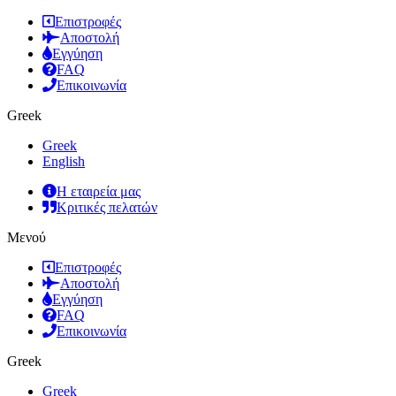
Επιστροφές
Αποστολή
Εγγύηση
FAQ
Επικοινωνία
Greek
Greek
English
Η εταιρεία μας
Κριτικές πελατών
Μενού
Επιστροφές
Αποστολή
Εγγύηση
FAQ
Επικοινωνία
Greek
Greek