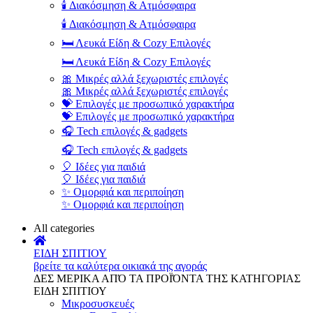
🕯️ Διακόσμηση & Ατμόσφαιρα
🕯️ Διακόσμηση & Ατμόσφαιρα
🛏️ Λευκά Είδη & Cozy Επιλογές
🛏️ Λευκά Είδη & Cozy Επιλογές
🎀 Μικρές αλλά ξεχωριστές επιλογές
🎀 Μικρές αλλά ξεχωριστές επιλογές
💝 Επιλογές με προσωπικό χαρακτήρα
💝 Επιλογές με προσωπικό χαρακτήρα
🎧 Tech επιλογές & gadgets
🎧 Tech επιλογές & gadgets
🎈 Ιδέες για παιδιά
🎈 Ιδέες για παιδιά
✨ Ομορφιά και περιποίηση
✨ Ομορφιά και περιποίηση
All categories
ΕΙΔΗ ΣΠΙΤΙΟΥ
βρείτε τα καλύτερα οικιακά της αγοράς
ΔΕΣ ΜΕΡΙΚΑ ΑΠΌ ΤΑ ΠΡΟΪΌΝΤΑ ΤΗΣ ΚΑΤΗΓΟΡΙΑΣ
ΕΙΔΗ ΣΠΙΤΙΟΥ
Μικροσυσκευές