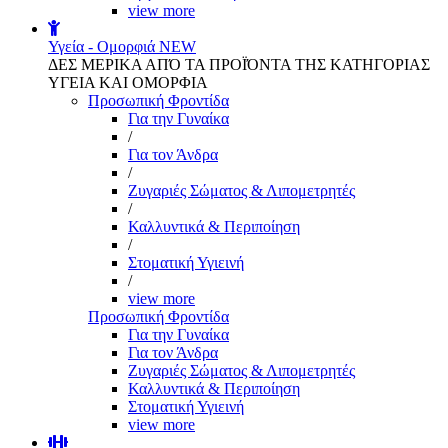
view more
Υγεία - Ομορφιά
NEW
ΔΕΣ ΜΕΡΙΚΑ ΑΠΌ ΤΑ ΠΡΟΪΌΝΤΑ ΤΗΣ ΚΑΤΗΓΟΡΙΑΣ
ΥΓΕΙΑ ΚΑΙ ΟΜΟΡΦΙΑ
Προσωπική Φροντίδα
Για την Γυναίκα
/
Για τον Άνδρα
/
Ζυγαριές Σώματος & Λιπομετρητές
/
Καλλυντικά & Περιποίηση
/
Στοματική Υγιεινή
/
view more
Προσωπική Φροντίδα
Για την Γυναίκα
Για τον Άνδρα
Ζυγαριές Σώματος & Λιπομετρητές
Καλλυντικά & Περιποίηση
Στοματική Υγιεινή
view more