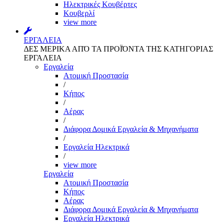
Ηλεκτρικές Κουβέρτες
Κουβερλί
view more
ΕΡΓΑΛΕΙΑ
ΔΕΣ ΜΕΡΙΚΑ ΑΠΌ ΤΑ ΠΡΟΪΌΝΤΑ ΤΗΣ ΚΑΤΗΓΟΡΙΑΣ
ΕΡΓΑΛΕΙΑ
Εργαλεία
Aτομική Προστασία
/
Kήπος
/
Αέρας
/
Διάφορα Δομικά Εργαλεία & Μηχανήματα
/
Εργαλεία Ηλεκτρικά
/
view more
Εργαλεία
Aτομική Προστασία
Kήπος
Αέρας
Διάφορα Δομικά Εργαλεία & Μηχανήματα
Εργαλεία Ηλεκτρικά