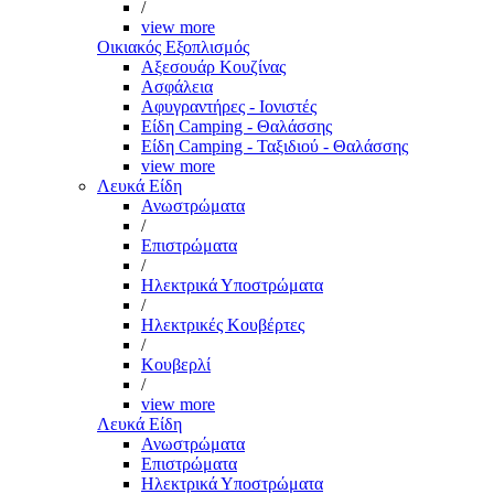
/
view more
Οικιακός Εξοπλισμός
Αξεσουάρ Κουζίνας
Ασφάλεια
Αφυγραντήρες - Ιονιστές
Είδη Camping - Θαλάσσης
Είδη Camping - Ταξιδιού - Θαλάσσης
view more
Λευκά Είδη
Ανωστρώματα
/
Επιστρώματα
/
Ηλεκτρικά Υποστρώματα
/
Ηλεκτρικές Κουβέρτες
/
Κουβερλί
/
view more
Λευκά Είδη
Ανωστρώματα
Επιστρώματα
Ηλεκτρικά Υποστρώματα