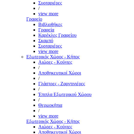
Συρταριέρες
/
view more
Γραφείο
Βιβλιοθήκες
Γραφεία
Καρέκλες Γραφείου
Σκαμπό
Συρταριέρες
view more
Εξωτερικός Χώρος - Κήπος
Αιώρες - Κούνιες
/
Αποθηκευτικοί Χώροι
/
Γλάστρες - Ζαρντινιέρες
/
Έπιπλα Εξωτερικού Χώρου
/
Θερμοκήπια
/
view more
Εξωτερικός Χώρος - Κήπος
Αιώρες - Κούνιες
Αποθηκευτικοί Χώροι