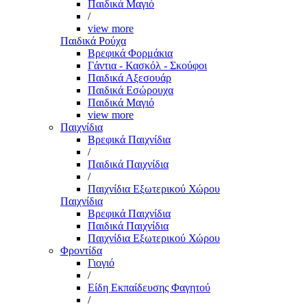
Παιδικά Μαγιό
/
view more
Παιδικά Ρούχα
Βρεφικά Φορμάκια
Γάντια - Κασκόλ - Σκούφοι
Παιδικά Αξεσουάρ
Παιδικά Εσώρουχα
Παιδικά Μαγιό
view more
Παιχνίδια
Βρεφικά Παιχνίδια
/
Παιδικά Παιχνίδια
/
Παιχνίδια Εξωτερικού Χώρου
Παιχνίδια
Βρεφικά Παιχνίδια
Παιδικά Παιχνίδια
Παιχνίδια Εξωτερικού Χώρου
Φροντίδα
Γιογιό
/
Είδη Εκπαίδευσης Φαγητού
/