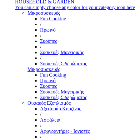
HOUSEHOLD & GARDEN
You can simply choose any color for your category icon here
Μικροσυσκευές
Fun Cooking
/
Πρωινό
/
Σκούπες
/
Συσκευές Μαγειρικής
/
Συσκευές Σιδερώματος
Μικροσυσκευές
Fun Cooking
Πρωινό
Σκούπες
Συσκευές Μαγειρικής
Συσκευές Σιδερώματος
Οικιακός Εξοπλισμός
Αξεσουάρ Κουζίνας
/
Ασφάλεια
/
Αφυγραντήρες - Ιονιστές
/