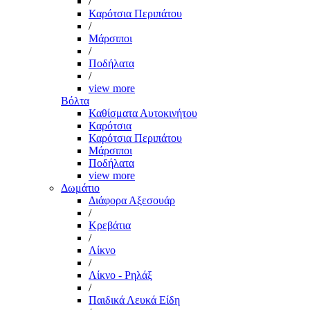
/
Καρότσια Περιπάτου
/
Μάρσιποι
/
Ποδήλατα
/
view more
Βόλτα
Καθίσματα Αυτοκινήτου
Καρότσια
Καρότσια Περιπάτου
Μάρσιποι
Ποδήλατα
view more
Δωμάτιο
Διάφορα Αξεσουάρ
/
Κρεβάτια
/
Λίκνο
/
Λίκνο - Ρηλάξ
/
Παιδικά Λευκά Είδη