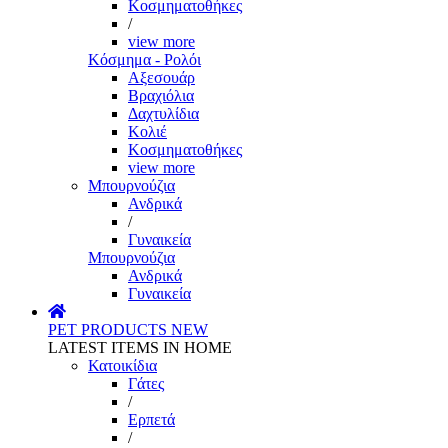
Κοσμηματοθήκες
/
view more
Κόσμημα - Ρολόι
Αξεσουάρ
Βραχιόλια
Δαχτυλίδια
Κολιέ
Κοσμηματοθήκες
view more
Μπουρνούζια
Ανδρικά
/
Γυναικεία
Μπουρνούζια
Ανδρικά
Γυναικεία
PET PRODUCTS
NEW
LATEST ITEMS IN HOME
Κατοικίδια
Γάτες
/
Ερπετά
/