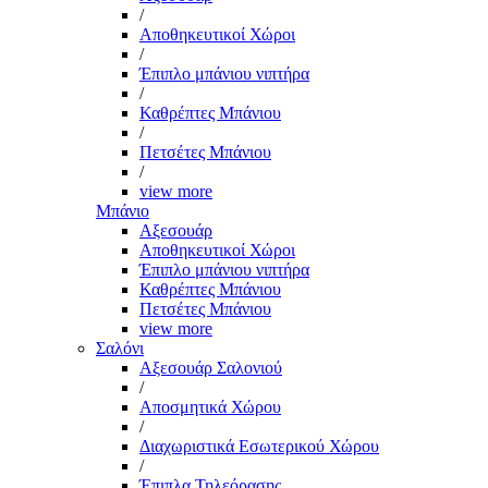
/
Αποθηκευτικοί Χώροι
/
Έπιπλο μπάνιου νιπτήρα
/
Καθρέπτες Μπάνιου
/
Πετσέτες Μπάνιου
/
view more
Μπάνιο
Αξεσουάρ
Αποθηκευτικοί Χώροι
Έπιπλο μπάνιου νιπτήρα
Καθρέπτες Μπάνιου
Πετσέτες Μπάνιου
view more
Σαλόνι
Αξεσουάρ Σαλονιού
/
Αποσμητικά Χώρου
/
Διαχωριστικά Εσωτερικού Χώρου
/
Έπιπλα Τηλεόρασης