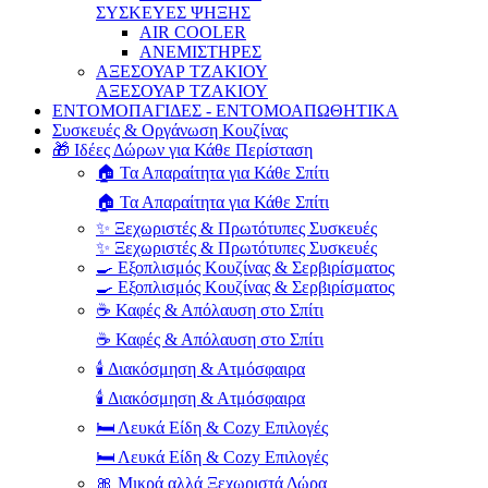
ΣΥΣΚΕΥΕΣ ΨΗΞΗΣ
AIR COOLER
ΑΝΕΜΙΣΤΗΡΕΣ
ΑΞΕΣΟΥΑΡ ΤΖΑΚΙΟΥ
ΑΞΕΣΟΥΑΡ ΤΖΑΚΙΟΥ
ΕΝΤΟΜΟΠΑΓΙΔΕΣ - ΕΝΤΟΜΟΑΠΩΘΗΤΙΚΑ
Συσκευές & Οργάνωση Κουζίνας
🎁 Ιδέες Δώρων για Κάθε Περίσταση
🏠 Τα Απαραίτητα για Κάθε Σπίτι
🏠 Τα Απαραίτητα για Κάθε Σπίτι
✨ Ξεχωριστές & Πρωτότυπες Συσκευές
✨ Ξεχωριστές & Πρωτότυπες Συσκευές
🍳 Εξοπλισμός Κουζίνας & Σερβιρίσματος
🍳 Εξοπλισμός Κουζίνας & Σερβιρίσματος
☕ Καφές & Απόλαυση στο Σπίτι
☕ Καφές & Απόλαυση στο Σπίτι
🕯️ Διακόσμηση & Ατμόσφαιρα
🕯️ Διακόσμηση & Ατμόσφαιρα
🛏️ Λευκά Είδη & Cozy Επιλογές
🛏️ Λευκά Είδη & Cozy Επιλογές
🎀 Μικρά αλλά Ξεχωριστά Δώρα