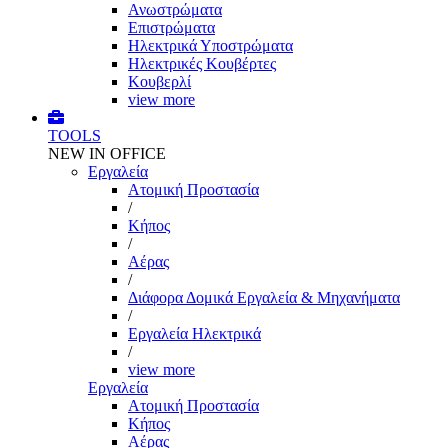
Ανωστρώματα
Επιστρώματα
Ηλεκτρικά Υποστρώματα
Ηλεκτρικές Κουβέρτες
Κουβερλί
view more
TOOLS
NEW IN OFFICE
Εργαλεία
Aτομική Προστασία
/
Kήπος
/
Αέρας
/
Διάφορα Δομικά Εργαλεία & Μηχανήματα
/
Εργαλεία Ηλεκτρικά
/
view more
Εργαλεία
Aτομική Προστασία
Kήπος
Αέρας