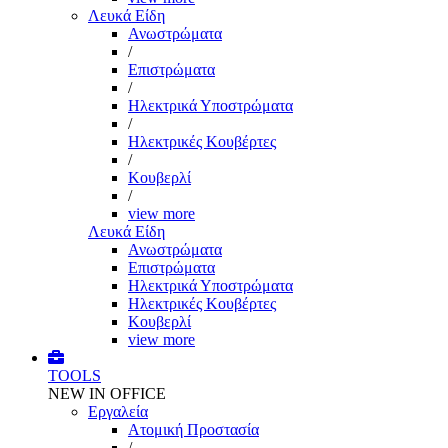
Λευκά Είδη
Ανωστρώματα
/
Επιστρώματα
/
Ηλεκτρικά Υποστρώματα
/
Ηλεκτρικές Κουβέρτες
/
Κουβερλί
/
view more
Λευκά Είδη
Ανωστρώματα
Επιστρώματα
Ηλεκτρικά Υποστρώματα
Ηλεκτρικές Κουβέρτες
Κουβερλί
view more
TOOLS
NEW IN OFFICE
Εργαλεία
Aτομική Προστασία
/