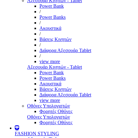
Αξεσουάρ Κινητών - Tablet
Power Bank
/
Power Banks
/
Ακουστικά
/
Βάσεις Κινητών
/
Διάφορα Αξεσουάρ Tablet
/
view more
Αξεσουάρ Κινητών - Tablet
Power Bank
Power Banks
Ακουστικά
Βάσεις Κινητών
Διάφορα Αξεσουάρ Tablet
view more
Οθόνες Υπολογιστών
Φορητές Οθόνες
Οθόνες Υπολογιστών
Φορητές Οθόνες
FASHION STYLING