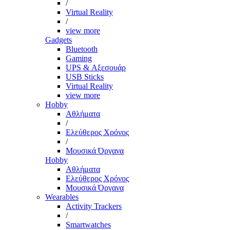
/
Virtual Reality
/
view more
Gadgets
Bluetooth
Gaming
UPS & Αξεσουάρ
USB Sticks
Virtual Reality
view more
Hobby
Αθλήματα
/
Ελεύθερος Χρόνος
/
Μουσικά Όργανα
Hobby
Αθλήματα
Ελεύθερος Χρόνος
Μουσικά Όργανα
Wearables
Activity Trackers
/
Smartwatches