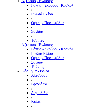
Αξεσουάρ Ένδυσης
Γάντια - Σκούφοι - Κασκόλ
/
Γυαλιά Ηλίου
/
Θήκες - Πορτοφόλια
/
Σακίδια
/
Τσάντες
Αξεσουάρ Ένδυσης
Γάντια - Σκούφοι - Κασκόλ
Γυαλιά Ηλίου
Θήκες - Πορτοφόλια
Σακίδια
Τσάντες
Κόσμημα - Ρολόι
Αξεσουάρ
/
Βραχιόλια
/
Δαχτυλίδια
/
Κολιέ
/