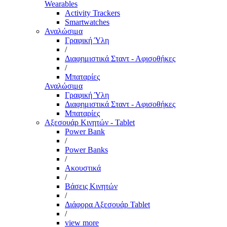
Wearables
Activity Trackers
Smartwatches
Αναλώσιμα
Γραφική Ύλη
/
Διαφημιστικά Σταντ - Αφισοθήκες
/
Μπαταρίες
Αναλώσιμα
Γραφική Ύλη
Διαφημιστικά Σταντ - Αφισοθήκες
Μπαταρίες
Αξεσουάρ Κινητών - Tablet
Power Bank
/
Power Banks
/
Ακουστικά
/
Βάσεις Κινητών
/
Διάφορα Αξεσουάρ Tablet
/
view more