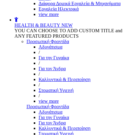
Διάφορα Δομικά Εργαλεία & Μηχανήματα
Εργαλεία Ηλεκτρικά
view more
HEALTH & BEAUTY
NEW
YOU CAN CHOOSE TO ADD CUSTOM TITLE and
ANY FEATURED PRODUCTS
Προσωπική Φροντίδα
Αδυνάτισμα
/
Για την Γυναίκα
/
Για τον Άνδρα
/
Καλλυντικά & Περιποίηση
/
Στοματική Υγιεινή
/
view more
Προσωπική Φροντίδα
Αδυνάτισμα
Για την Γυναίκα
Για τον Άνδρα
Καλλυντικά & Περιποίηση
Στοματική Υγιεινή