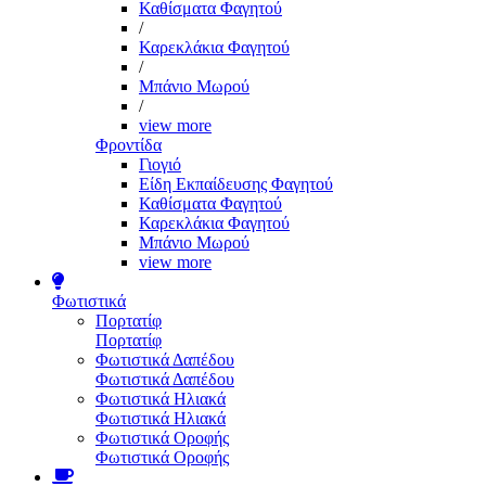
Καθίσματα Φαγητού
/
Καρεκλάκια Φαγητού
/
Μπάνιο Μωρού
/
view more
Φροντίδα
Γιογιό
Είδη Εκπαίδευσης Φαγητού
Καθίσματα Φαγητού
Καρεκλάκια Φαγητού
Μπάνιο Μωρού
view more
Φωτιστικά
Πορτατίφ
Πορτατίφ
Φωτιστικά Δαπέδου
Φωτιστικά Δαπέδου
Φωτιστικά Ηλιακά
Φωτιστικά Ηλιακά
Φωτιστικά Οροφής
Φωτιστικά Οροφής