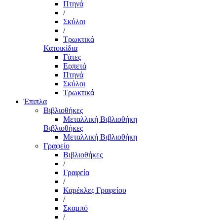
Πτηνά
/
Σκύλοι
/
Τρωκτικά
Κατοικίδια
Γάτες
Ερπετά
Πτηνά
Σκύλοι
Τρωκτικά
Έπιπλα
Βιβλιοθήκες
Μεταλλική Βιβλιοθήκη
Βιβλιοθήκες
Μεταλλική Βιβλιοθήκη
Γραφείο
Βιβλιοθήκες
/
Γραφεία
/
Καρέκλες Γραφείου
/
Σκαμπό
/