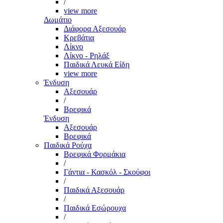
/
view more
Δωμάτιο
Διάφορα Αξεσουάρ
Κρεβάτια
Λίκνο
Λίκνο - Ρηλάξ
Παιδικά Λευκά Είδη
view more
Ένδυση
Αξεσουάρ
/
Βρεφικά
Ένδυση
Αξεσουάρ
Βρεφικά
Παιδικά Ρούχα
Βρεφικά Φορμάκια
/
Γάντια - Κασκόλ - Σκούφοι
/
Παιδικά Αξεσουάρ
/
Παιδικά Εσώρουχα
/