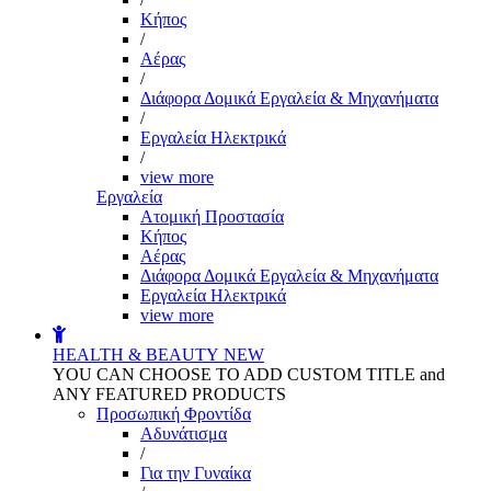
Kήπος
/
Αέρας
/
Διάφορα Δομικά Εργαλεία & Μηχανήματα
/
Εργαλεία Ηλεκτρικά
/
view more
Εργαλεία
Aτομική Προστασία
Kήπος
Αέρας
Διάφορα Δομικά Εργαλεία & Μηχανήματα
Εργαλεία Ηλεκτρικά
view more
HEALTH & BEAUTY
NEW
YOU CAN CHOOSE TO ADD CUSTOM TITLE and
ANY FEATURED PRODUCTS
Προσωπική Φροντίδα
Αδυνάτισμα
/
Για την Γυναίκα