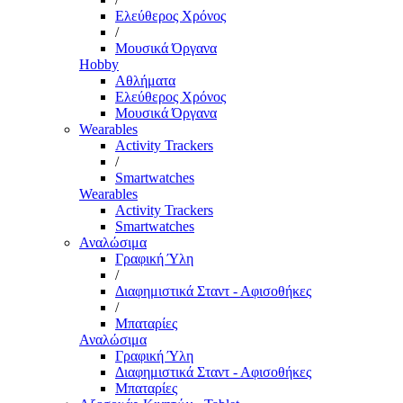
Ελεύθερος Χρόνος
/
Μουσικά Όργανα
Hobby
Αθλήματα
Ελεύθερος Χρόνος
Μουσικά Όργανα
Wearables
Activity Trackers
/
Smartwatches
Wearables
Activity Trackers
Smartwatches
Αναλώσιμα
Γραφική Ύλη
/
Διαφημιστικά Σταντ - Αφισοθήκες
/
Μπαταρίες
Αναλώσιμα
Γραφική Ύλη
Διαφημιστικά Σταντ - Αφισοθήκες
Μπαταρίες