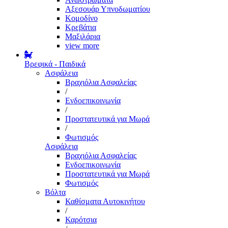
Αξεσουάρ Υπνοδωματίου
Κομοδίνο
Κρεβάτια
Μαξιλάρια
view more
Βρεφικά - Παιδικά
Ασφάλεια
Βραχιόλια Ασφαλείας
/
Ενδοεπικοινωνία
/
Προστατευτικά για Μωρά
/
Φωτισμός
Ασφάλεια
Βραχιόλια Ασφαλείας
Ενδοεπικοινωνία
Προστατευτικά για Μωρά
Φωτισμός
Βόλτα
Καθίσματα Αυτοκινήτου
/
Καρότσια