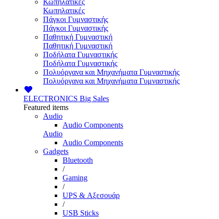
Κωπηλατικές
Κωπηλατικές
Πάγκοι Γυμναστικής
Πάγκοι Γυμναστικής
Παθητική Γυμναστική
Παθητική Γυμναστική
Ποδήλατα Γυμναστικής
Ποδήλατα Γυμναστικής
Πολυόργανα και Μηχανήματα Γυμναστικής
Πολυόργανα και Μηχανήματα Γυμναστικής
ELECTRONICS
Big Sales
Featured items
Audio
Audio Components
Audio
Audio Components
Gadgets
Bluetooth
/
Gaming
/
UPS & Αξεσουάρ
/
USB Sticks