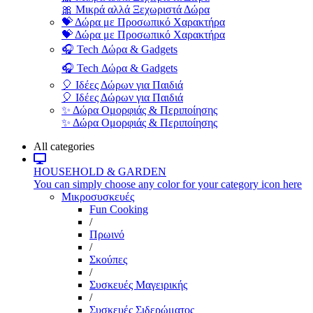
🎀 Μικρά αλλά Ξεχωριστά Δώρα
💝 Δώρα με Προσωπικό Χαρακτήρα
💝 Δώρα με Προσωπικό Χαρακτήρα
🎧 Tech Δώρα & Gadgets
🎧 Tech Δώρα & Gadgets
🎈 Ιδέες Δώρων για Παιδιά
🎈 Ιδέες Δώρων για Παιδιά
✨ Δώρα Ομορφιάς & Περιποίησης
✨ Δώρα Ομορφιάς & Περιποίησης
All categories
HOUSEHOLD & GARDEN
You can simply choose any color for your category icon here
Μικροσυσκευές
Fun Cooking
/
Πρωινό
/
Σκούπες
/
Συσκευές Μαγειρικής
/
Συσκευές Σιδερώματος