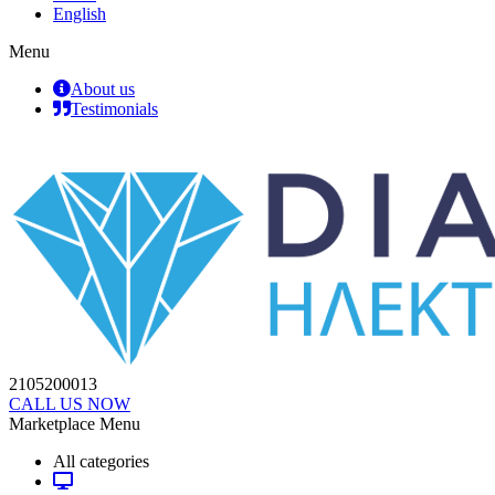
English
Menu
About us
Testimonials
2105200013
CALL US NOW
Marketplace Menu
All categories