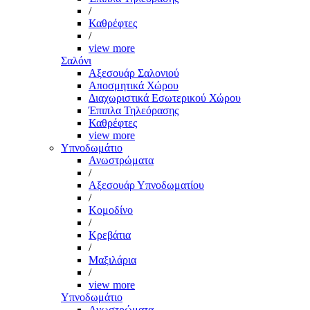
/
Καθρέφτες
/
view more
Σαλόνι
Αξεσουάρ Σαλονιού
Αποσμητικά Χώρου
Διαχωριστικά Εσωτερικού Χώρου
Έπιπλα Τηλεόρασης
Καθρέφτες
view more
Υπνοδωμάτιο
Ανωστρώματα
/
Αξεσουάρ Υπνοδωματίου
/
Κομοδίνο
/
Κρεβάτια
/
Μαξιλάρια
/
view more
Υπνοδωμάτιο
Ανωστρώματα