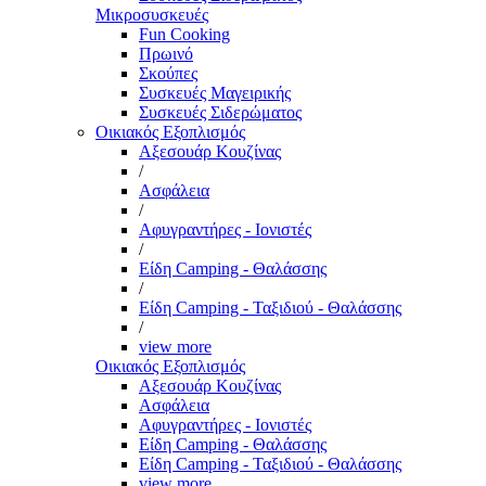
Μικροσυσκευές
Fun Cooking
Πρωινό
Σκούπες
Συσκευές Μαγειρικής
Συσκευές Σιδερώματος
Οικιακός Εξοπλισμός
Αξεσουάρ Κουζίνας
/
Ασφάλεια
/
Αφυγραντήρες - Ιονιστές
/
Είδη Camping - Θαλάσσης
/
Είδη Camping - Ταξιδιού - Θαλάσσης
/
view more
Οικιακός Εξοπλισμός
Αξεσουάρ Κουζίνας
Ασφάλεια
Αφυγραντήρες - Ιονιστές
Είδη Camping - Θαλάσσης
Είδη Camping - Ταξιδιού - Θαλάσσης
view more