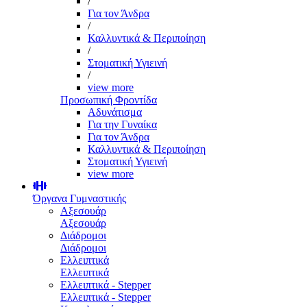
/
Για τον Άνδρα
/
Καλλυντικά & Περιποίηση
/
Στοματική Υγιεινή
/
view more
Προσωπική Φροντίδα
Αδυνάτισμα
Για την Γυναίκα
Για τον Άνδρα
Καλλυντικά & Περιποίηση
Στοματική Υγιεινή
view more
Όργανα Γυμναστικής
Αξεσουάρ
Αξεσουάρ
Διάδρομοι
Διάδρομοι
Ελλειπτικά
Ελλειπτικά
Ελλειπτικά - Stepper
Ελλειπτικά - Stepper