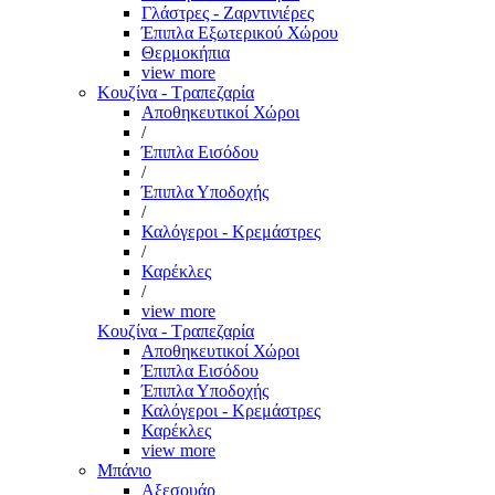
Γλάστρες - Ζαρντινιέρες
Έπιπλα Εξωτερικού Χώρου
Θερμοκήπια
view more
Κουζίνα - Τραπεζαρία
Αποθηκευτικοί Χώροι
/
Έπιπλα Εισόδου
/
Έπιπλα Υποδοχής
/
Καλόγεροι - Κρεμάστρες
/
Καρέκλες
/
view more
Κουζίνα - Τραπεζαρία
Αποθηκευτικοί Χώροι
Έπιπλα Εισόδου
Έπιπλα Υποδοχής
Καλόγεροι - Κρεμάστρες
Καρέκλες
view more
Μπάνιο
Αξεσουάρ