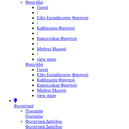
Φροντίδα
Γιογιό
/
Είδη Εκπαίδευσης Φαγητού
/
Καθίσματα Φαγητού
/
Καρεκλάκια Φαγητού
/
Μπάνιο Μωρού
/
view more
Φροντίδα
Γιογιό
Είδη Εκπαίδευσης Φαγητού
Καθίσματα Φαγητού
Καρεκλάκια Φαγητού
Μπάνιο Μωρού
view more
Φωτιστικά
Πορτατίφ
Πορτατίφ
Φωτιστικά Δαπέδου
Φωτιστικά Δαπέδου