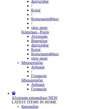
Δαχτυλίδια
/
Κολιέ
/
Κοσμηματοθήκες
/
view more
Κόσμημα - Ρολόι
Αξεσουάρ
Βραχιόλια
Δαχτυλίδια
Κολιέ
Κοσμηματοθήκες
view more
Μπουρνούζια
Ανδρικά
/
Γυναικεία
Μπουρνούζια
Ανδρικά
Γυναικεία
Αξεσουαρ κατοικιδιων
NEW
LATEST ITEMS IN HOME
Κατοικίδια