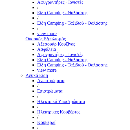
Αφυγραντήρες - Ιονιστές
/
Είδη Camping - Θαλάσσης
/
Είδη Camping - Ταξιδιού - Θαλάσσης
/
view more
Οικιακός Εξοπλισμός
Αξεσουάρ Κουζίνας
Ασφάλεια
Αφυγραντήρες - Ιονιστές
Είδη Camping - Θαλάσσης
Είδη Camping - Ταξιδιού - Θαλάσσης
view more
Λευκά Είδη
Ανωστρώματα
/
Επιστρώματα
/
Ηλεκτρικά Υποστρώματα
/
Ηλεκτρικές Κουβέρτες
/
Κουβερλί
/