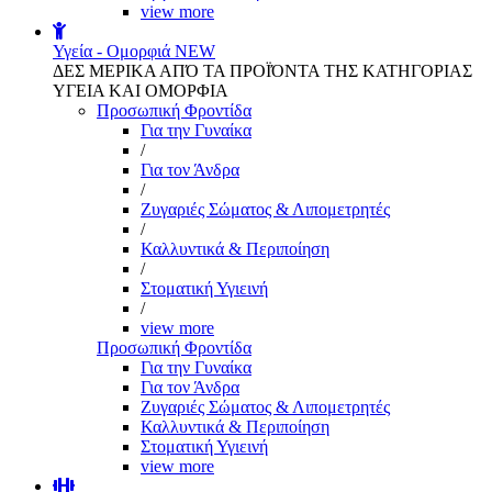
view more
Υγεία - Ομορφιά
NEW
ΔΕΣ ΜΕΡΙΚΑ ΑΠΌ ΤΑ ΠΡΟΪΌΝΤΑ ΤΗΣ ΚΑΤΗΓΟΡΙΑΣ
ΥΓΕΙΑ ΚΑΙ ΟΜΟΡΦΙΑ
Προσωπική Φροντίδα
Για την Γυναίκα
/
Για τον Άνδρα
/
Ζυγαριές Σώματος & Λιπομετρητές
/
Καλλυντικά & Περιποίηση
/
Στοματική Υγιεινή
/
view more
Προσωπική Φροντίδα
Για την Γυναίκα
Για τον Άνδρα
Ζυγαριές Σώματος & Λιπομετρητές
Καλλυντικά & Περιποίηση
Στοματική Υγιεινή
view more