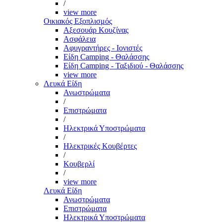
/
view more
Οικιακός Εξοπλισμός
Αξεσουάρ Κουζίνας
Ασφάλεια
Αφυγραντήρες - Ιονιστές
Είδη Camping - Θαλάσσης
Είδη Camping - Ταξιδιού - Θαλάσσης
view more
Λευκά Είδη
Ανωστρώματα
/
Επιστρώματα
/
Ηλεκτρικά Υποστρώματα
/
Ηλεκτρικές Κουβέρτες
/
Κουβερλί
/
view more
Λευκά Είδη
Ανωστρώματα
Επιστρώματα
Ηλεκτρικά Υποστρώματα