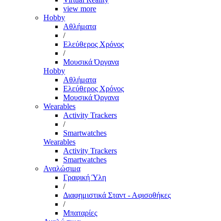
view more
Hobby
Αθλήματα
/
Ελεύθερος Χρόνος
/
Μουσικά Όργανα
Hobby
Αθλήματα
Ελεύθερος Χρόνος
Μουσικά Όργανα
Wearables
Activity Trackers
/
Smartwatches
Wearables
Activity Trackers
Smartwatches
Αναλώσιμα
Γραφική Ύλη
/
Διαφημιστικά Σταντ - Αφισοθήκες
/
Μπαταρίες