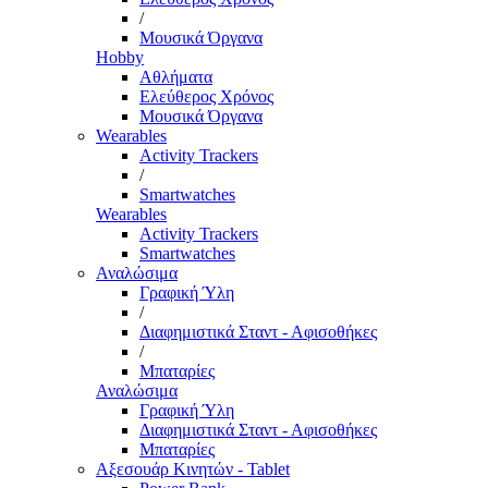
/
Μουσικά Όργανα
Hobby
Αθλήματα
Ελεύθερος Χρόνος
Μουσικά Όργανα
Wearables
Activity Trackers
/
Smartwatches
Wearables
Activity Trackers
Smartwatches
Αναλώσιμα
Γραφική Ύλη
/
Διαφημιστικά Σταντ - Αφισοθήκες
/
Μπαταρίες
Αναλώσιμα
Γραφική Ύλη
Διαφημιστικά Σταντ - Αφισοθήκες
Μπαταρίες
Αξεσουάρ Κινητών - Tablet