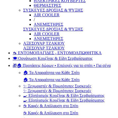
ΗΛΕΚΤΡΙΚΕΣ ΚΟΥΒΕΡΤΕΣ
ΘΕΡΜΑΣΤΡΕΣ
ΣΥΣΚΕΥΕΣ ΔΡΟΣΙΑΣ & ΨΥΞΗΣ
AIR COOLER
/
ΑΝΕΜΙΣΤΗΡΕΣ
ΣΥΣΚΕΥΕΣ ΔΡΟΣΙΑΣ & ΨΥΞΗΣ
AIR COOLER
ΑΝΕΜΙΣΤΗΡΕΣ
ΑΞΕΣΟΥΑΡ ΤΖΑΚΙΟΥ
ΑΞΕΣΟΥΑΡ ΤΖΑΚΙΟΥ
🦟 ΕΝΤΟΜΟΠΑΓΙΔΕΣ - ΕΝΤΟΜΟΑΠΩΘΗΤΙΚΑ
🍽️ Οργάνωση Κουζίνας & Είδη Σερβιρίσματος
🎁🏠 Προτάσεις δώρων • Επιλογές για το σπίτι • Για σένα
🏠 Τα Απαραίτητα για Κάθε Σπίτι
🏠 Τα Απαραίτητα για Κάθε Σπίτι
✨ Ξεχωριστές & Πρωτότυπες Συσκευές
✨ Ξεχωριστές & Πρωτότυπες Συσκευές
🍳 Εξοπλισμός Κουζίνας & Είδη Σερβιρίσματος
🍳 Εξοπλισμός Κουζίνας & Είδη Σερβιρίσματος
☕ Καφές & Απόλαυση στο Σπίτι
☕ Καφές & Απόλαυση στο Σπίτι