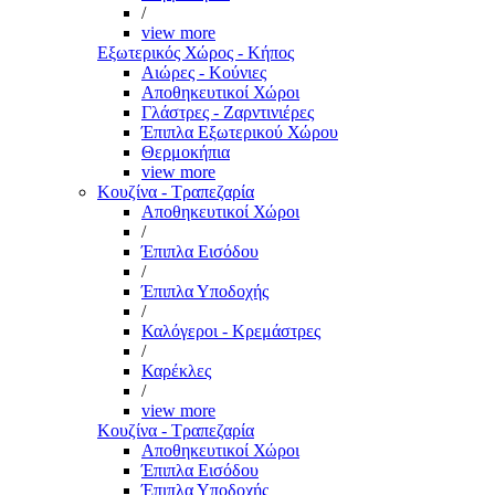
/
view more
Εξωτερικός Χώρος - Κήπος
Αιώρες - Κούνιες
Αποθηκευτικοί Χώροι
Γλάστρες - Ζαρντινιέρες
Έπιπλα Εξωτερικού Χώρου
Θερμοκήπια
view more
Κουζίνα - Τραπεζαρία
Αποθηκευτικοί Χώροι
/
Έπιπλα Εισόδου
/
Έπιπλα Υποδοχής
/
Καλόγεροι - Κρεμάστρες
/
Καρέκλες
/
view more
Κουζίνα - Τραπεζαρία
Αποθηκευτικοί Χώροι
Έπιπλα Εισόδου
Έπιπλα Υποδοχής