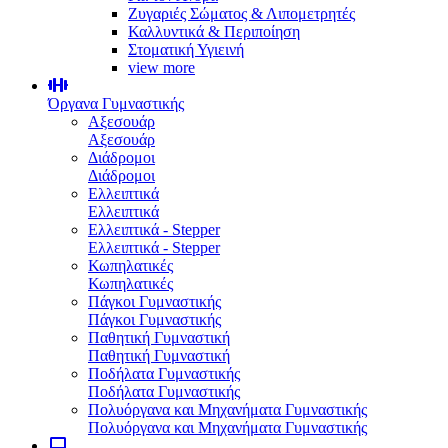
Ζυγαριές Σώματος & Λιπομετρητές
Καλλυντικά & Περιποίηση
Στοματική Υγιεινή
view more
Όργανα Γυμναστικής
Αξεσουάρ
Αξεσουάρ
Διάδρομοι
Διάδρομοι
Ελλειπτικά
Ελλειπτικά
Ελλειπτικά - Stepper
Ελλειπτικά - Stepper
Κωπηλατικές
Κωπηλατικές
Πάγκοι Γυμναστικής
Πάγκοι Γυμναστικής
Παθητική Γυμναστική
Παθητική Γυμναστική
Ποδήλατα Γυμναστικής
Ποδήλατα Γυμναστικής
Πολυόργανα και Μηχανήματα Γυμναστικής
Πολυόργανα και Μηχανήματα Γυμναστικής