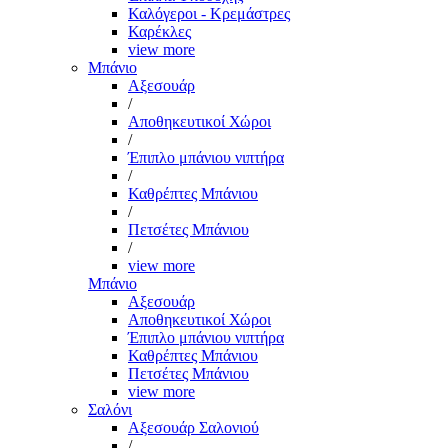
Καλόγεροι - Κρεμάστρες
Καρέκλες
view more
Μπάνιο
Αξεσουάρ
/
Αποθηκευτικοί Χώροι
/
Έπιπλο μπάνιου νιπτήρα
/
Καθρέπτες Μπάνιου
/
Πετσέτες Μπάνιου
/
view more
Μπάνιο
Αξεσουάρ
Αποθηκευτικοί Χώροι
Έπιπλο μπάνιου νιπτήρα
Καθρέπτες Μπάνιου
Πετσέτες Μπάνιου
view more
Σαλόνι
Αξεσουάρ Σαλονιού
/