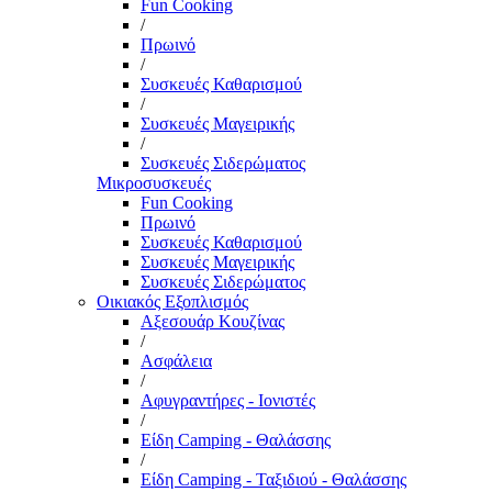
Fun Cooking
/
Πρωινό
/
Συσκευές Καθαρισμού
/
Συσκευές Μαγειρικής
/
Συσκευές Σιδερώματος
Μικροσυσκευές
Fun Cooking
Πρωινό
Συσκευές Καθαρισμού
Συσκευές Μαγειρικής
Συσκευές Σιδερώματος
Οικιακός Εξοπλισμός
Αξεσουάρ Κουζίνας
/
Ασφάλεια
/
Αφυγραντήρες - Ιονιστές
/
Είδη Camping - Θαλάσσης
/
Είδη Camping - Ταξιδιού - Θαλάσσης