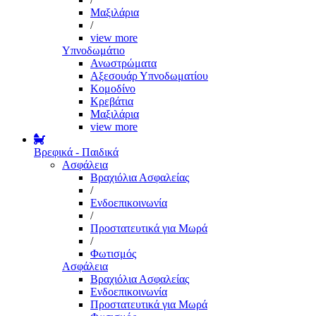
Μαξιλάρια
/
view more
Υπνοδωμάτιο
Ανωστρώματα
Αξεσουάρ Υπνοδωματίου
Κομοδίνο
Κρεβάτια
Μαξιλάρια
view more
Βρεφικά - Παιδικά
Ασφάλεια
Βραχιόλια Ασφαλείας
/
Ενδοεπικοινωνία
/
Προστατευτικά για Μωρά
/
Φωτισμός
Ασφάλεια
Βραχιόλια Ασφαλείας
Ενδοεπικοινωνία
Προστατευτικά για Μωρά