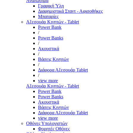
Αναλώσιμα
Γραφική Ύλη
Διαφημιστικά Σταντ - Αφισοθήκες
Μπαταρίες
Αξεσουάρ Κινητών - Tablet
Power Bank
/
Power Banks
/
Ακουστικά
/
Βάσεις Κινητών
/
Διάφορα Αξεσουάρ Tablet
/
view more
Αξεσουάρ Κινητών - Tablet
Power Bank
Power Banks
Ακουστικά
Βάσεις Κινητών
Διάφορα Αξεσουάρ Tablet
view more
Οθόνες Υπολογιστών
Φορητές Οθόνες