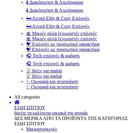
🕯️ Διακόσμηση & Ατμόσφαιρα
🕯️ Διακόσμηση & Ατμόσφαιρα
🛏️ Λευκά Είδη & Cozy Επιλογές
🛏️ Λευκά Είδη & Cozy Επιλογές
🎀 Μικρές αλλά ξεχωριστές επιλογές
🎀 Μικρές αλλά ξεχωριστές επιλογές
💝 Επιλογές με προσωπικό χαρακτήρα
💝 Επιλογές με προσωπικό χαρακτήρα
🎧 Tech επιλογές & gadgets
🎧 Tech επιλογές & gadgets
🎈 Ιδέες για παιδιά
🎈 Ιδέες για παιδιά
✨ Ομορφιά και περιποίηση
✨ Ομορφιά και περιποίηση
All categories
ΕΙΔΗ ΣΠΙΤΙΟΥ
βρείτε τα καλύτερα οικιακά της αγοράς
ΔΕΣ ΜΕΡΙΚΑ ΑΠΌ ΤΑ ΠΡΟΪΌΝΤΑ ΤΗΣ ΚΑΤΗΓΟΡΙΑΣ
ΕΙΔΗ ΣΠΙΤΙΟΥ
Μικροσυσκευές