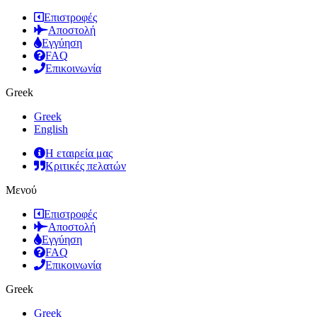
Επιστροφές
Αποστολή
Εγγύηση
FAQ
Επικοινωνία
Greek
Greek
English
Η εταιρεία μας
Κριτικές πελατών
Μενού
Επιστροφές
Αποστολή
Εγγύηση
FAQ
Επικοινωνία
Greek
Greek