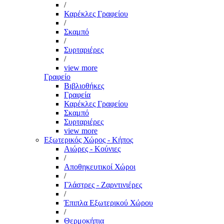
/
Καρέκλες Γραφείου
/
Σκαμπό
/
Συρταριέρες
/
view more
Γραφείο
Βιβλιοθήκες
Γραφεία
Καρέκλες Γραφείου
Σκαμπό
Συρταριέρες
view more
Εξωτερικός Χώρος - Κήπος
Αιώρες - Κούνιες
/
Αποθηκευτικοί Χώροι
/
Γλάστρες - Ζαρντινιέρες
/
Έπιπλα Εξωτερικού Χώρου
/
Θερμοκήπια