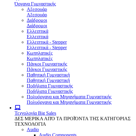
Όργανα Γυμναστικής
Αξεσουάρ
Αξεσουάρ
Διάδρομοι
Διάδρομοι
Ελλειπτικά
Ελλειπτικά
Ελλειπτικά - Stepper
Ελλειπτικά - Stepper
Κωπηλατικές
Κωπηλατικές
Πάγκοι Γυμναστικής
Πάγκοι Γυμναστικής
Παθητική Γυμναστική
Παθητική Γυμναστική
Ποδήλατα Γυμναστικής
Ποδήλατα Γυμναστικής
Πολυόργανα και Μηχανήματα Γυμναστικής
Πολυόργανα και Μηχανήματα Γυμναστικής
Τεχνολογία
Big Sales
ΔΕΣ ΜΕΡΙΚΑ ΑΠΌ ΤΑ ΠΡΟΪΌΝΤΑ ΤΗΣ ΚΑΤΗΓΟΡΙΑΣ
ΤΕΧΝΟΛΟΓΙΑ
Audio
Audio Components