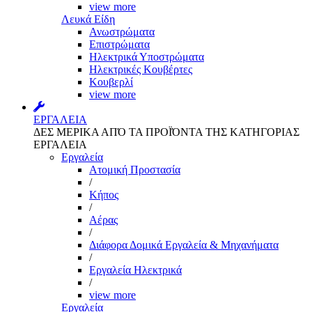
view more
Λευκά Είδη
Ανωστρώματα
Επιστρώματα
Ηλεκτρικά Υποστρώματα
Ηλεκτρικές Κουβέρτες
Κουβερλί
view more
ΕΡΓΑΛΕΙΑ
ΔΕΣ ΜΕΡΙΚΑ ΑΠΌ ΤΑ ΠΡΟΪΌΝΤΑ ΤΗΣ ΚΑΤΗΓΟΡΙΑΣ
ΕΡΓΑΛΕΙΑ
Εργαλεία
Aτομική Προστασία
/
Kήπος
/
Αέρας
/
Διάφορα Δομικά Εργαλεία & Μηχανήματα
/
Εργαλεία Ηλεκτρικά
/
view more
Εργαλεία