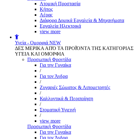
Aτομική Προστασία
Kήπος
Αέρας
Διάφορα Δομικά Εργαλεία & Μηχανήματα
Εργαλεία Ηλεκτρικά
view more
Υγεία - Ομορφιά
NEW
ΔΕΣ ΜΕΡΙΚΑ ΑΠΌ ΤΑ ΠΡΟΪΌΝΤΑ ΤΗΣ ΚΑΤΗΓΟΡΙΑΣ
ΥΓΕΙΑ ΚΑΙ ΟΜΟΡΦΙΑ
Προσωπική Φροντίδα
Για την Γυναίκα
/
Για τον Άνδρα
/
Ζυγαριές Σώματος & Λιπομετρητές
/
Καλλυντικά & Περιποίηση
/
Στοματική Υγιεινή
/
view more
Προσωπική Φροντίδα
Για την Γυναίκα
Για τον Άνδρα