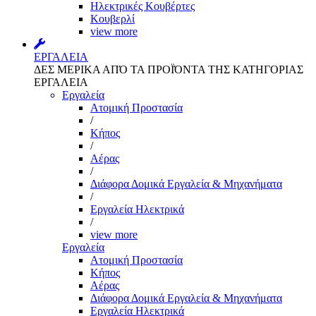
Ηλεκτρικές Κουβέρτες
Κουβερλί
view more
ΕΡΓΑΛΕΙΑ
ΔΕΣ ΜΕΡΙΚΑ ΑΠΌ ΤΑ ΠΡΟΪΌΝΤΑ ΤΗΣ ΚΑΤΗΓΟΡΙΑΣ
ΕΡΓΑΛΕΙΑ
Εργαλεία
Aτομική Προστασία
/
Kήπος
/
Αέρας
/
Διάφορα Δομικά Εργαλεία & Μηχανήματα
/
Εργαλεία Ηλεκτρικά
/
view more
Εργαλεία
Aτομική Προστασία
Kήπος
Αέρας
Διάφορα Δομικά Εργαλεία & Μηχανήματα
Εργαλεία Ηλεκτρικά