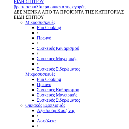
ΕΙΔΗ ΣΠΙΤΙΟΥ
βρείτε τα καλύτερα οικιακά της αγοράς
ΔΕΣ ΜΕΡΙΚΑ ΑΠΌ ΤΑ ΠΡΟΪΌΝΤΑ ΤΗΣ ΚΑΤΗΓΟΡΙΑΣ
ΕΙΔΗ ΣΠΙΤΙΟΥ
Μικροσυσκευές
Fun Cooking
/
Πρωινό
/
Συσκευές Καθαρισμού
/
Συσκευές Μαγειρικής
/
Συσκευές Σιδερώματος
Μικροσυσκευές
Fun Cooking
Πρωινό
Συσκευές Καθαρισμού
Συσκευές Μαγειρικής
Συσκευές Σιδερώματος
Οικιακός Εξοπλισμός
Αξεσουάρ Κουζίνας
/
Ασφάλεια
/