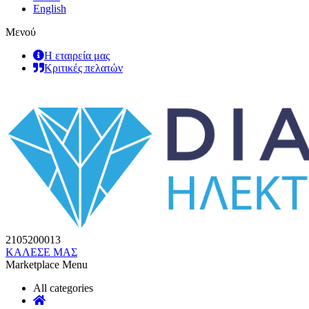
English
Μενού
Η εταιρεία μας
Κριτικές πελατών
2105200013
ΚΑΛΕΣΕ ΜΑΣ
Marketplace Menu
All categories