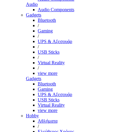
Audio
Audio Components
Gadgets
Bluetooth
/
Gaming
/
UPS & Αξεσουάρ
/
USB Sticks
/
Virtual Reality
/
view more
Gadgets
Bluetooth
Gaming
UPS & Αξεσουάρ
USB Sticks
Virtual Reality
view more
Hobby
Αθλήματα
/
Ελεύθερος Χρόνος