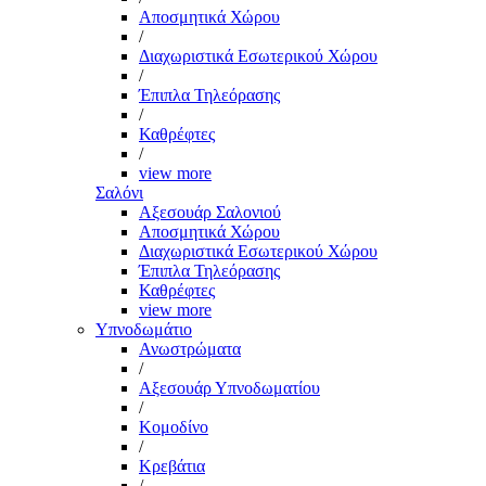
Αποσμητικά Χώρου
/
Διαχωριστικά Εσωτερικού Χώρου
/
Έπιπλα Τηλεόρασης
/
Καθρέφτες
/
view more
Σαλόνι
Αξεσουάρ Σαλονιού
Αποσμητικά Χώρου
Διαχωριστικά Εσωτερικού Χώρου
Έπιπλα Τηλεόρασης
Καθρέφτες
view more
Υπνοδωμάτιο
Ανωστρώματα
/
Αξεσουάρ Υπνοδωματίου
/
Κομοδίνο
/
Κρεβάτια
/