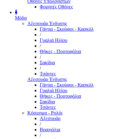
Οθόνες Υπολογιστών
Φορητές Οθόνες
Μόδα
Αξεσουάρ Ένδυσης
Γάντια - Σκούφοι - Κασκόλ
/
Γυαλιά Ηλίου
/
Θήκες - Πορτοφόλια
/
Σακίδια
/
Τσάντες
Αξεσουάρ Ένδυσης
Γάντια - Σκούφοι - Κασκόλ
Γυαλιά Ηλίου
Θήκες - Πορτοφόλια
Σακίδια
Τσάντες
Κόσμημα - Ρολόι
Αξεσουάρ
/
Βραχιόλια
/