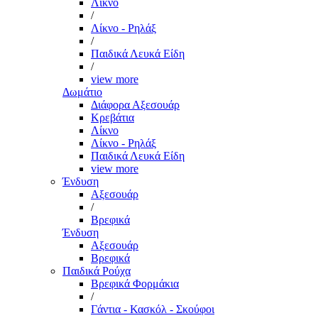
Λίκνο
/
Λίκνο - Ρηλάξ
/
Παιδικά Λευκά Είδη
/
view more
Δωμάτιο
Διάφορα Αξεσουάρ
Κρεβάτια
Λίκνο
Λίκνο - Ρηλάξ
Παιδικά Λευκά Είδη
view more
Ένδυση
Αξεσουάρ
/
Βρεφικά
Ένδυση
Αξεσουάρ
Βρεφικά
Παιδικά Ρούχα
Βρεφικά Φορμάκια
/
Γάντια - Κασκόλ - Σκούφοι