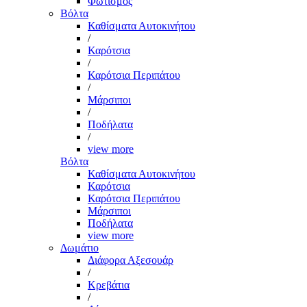
Φωτισμός
Βόλτα
Καθίσματα Αυτοκινήτου
/
Καρότσια
/
Καρότσια Περιπάτου
/
Μάρσιποι
/
Ποδήλατα
/
view more
Βόλτα
Καθίσματα Αυτοκινήτου
Καρότσια
Καρότσια Περιπάτου
Μάρσιποι
Ποδήλατα
view more
Δωμάτιο
Διάφορα Αξεσουάρ
/
Κρεβάτια
/