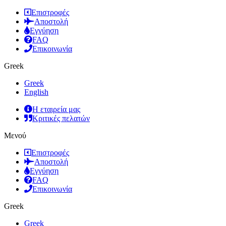
Επιστροφές
Αποστολή
Εγγύηση
FAQ
Επικοινωνία
Greek
Greek
English
Η εταιρεία μας
Κριτικές πελατών
Μενού
Επιστροφές
Αποστολή
Εγγύηση
FAQ
Επικοινωνία
Greek
Greek