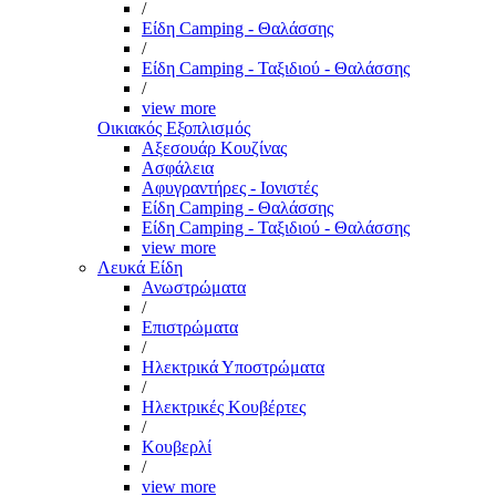
/
Είδη Camping - Θαλάσσης
/
Είδη Camping - Ταξιδιού - Θαλάσσης
/
view more
Οικιακός Εξοπλισμός
Αξεσουάρ Κουζίνας
Ασφάλεια
Αφυγραντήρες - Ιονιστές
Είδη Camping - Θαλάσσης
Είδη Camping - Ταξιδιού - Θαλάσσης
view more
Λευκά Είδη
Ανωστρώματα
/
Επιστρώματα
/
Ηλεκτρικά Υποστρώματα
/
Ηλεκτρικές Κουβέρτες
/
Κουβερλί
/
view more