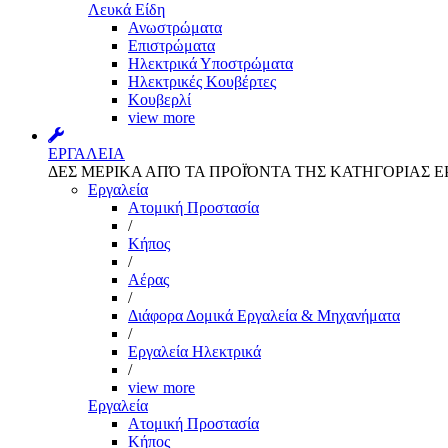
Λευκά Είδη
Ανωστρώματα
Επιστρώματα
Ηλεκτρικά Υποστρώματα
Ηλεκτρικές Κουβέρτες
Κουβερλί
view more
ΕΡΓΑΛΕΙΑ
ΔΕΣ ΜΕΡΙΚΑ ΑΠΌ ΤΑ ΠΡΟΪΌΝΤΑ ΤΗΣ ΚΑΤΗΓΟΡΙΑΣ Ε
Εργαλεία
Aτομική Προστασία
/
Kήπος
/
Αέρας
/
Διάφορα Δομικά Εργαλεία & Μηχανήματα
/
Εργαλεία Ηλεκτρικά
/
view more
Εργαλεία
Aτομική Προστασία
Kήπος