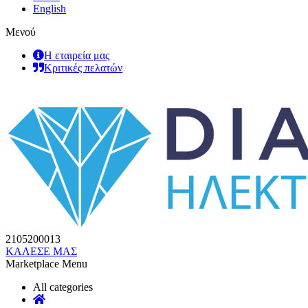
English
Μενού
Η εταιρεία μας
Κριτικές πελατών
2105200013
ΚΑΛΕΣΕ ΜΑΣ
Marketplace Menu
All categories