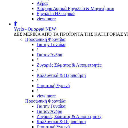
Αέρας
Διάφορα Δομικά Εργαλεία & Μηχανήματα
Εργαλεία Ηλεκτρικά
view more
Υγεία - Ομορφιά
NEW
ΔΕΣ ΜΕΡΙΚΑ ΑΠΌ ΤΑ ΠΡΟΪΌΝΤΑ ΤΗΣ ΚΑΤΗΓΟΡΙΑΣ Υ
Προσωπική Φροντίδα
Για την Γυναίκα
/
Για τον Άνδρα
/
Ζυγαριές Σώματος & Λιπομετρητές
/
Καλλυντικά & Περιποίηση
/
Στοματική Υγιεινή
/
view more
Προσωπική Φροντίδα
Για την Γυναίκα
Για τον Άνδρα
Ζυγαριές Σώματος & Λιπομετρητές
Καλλυντικά & Περιποίηση
Στοματική Υγιεινή