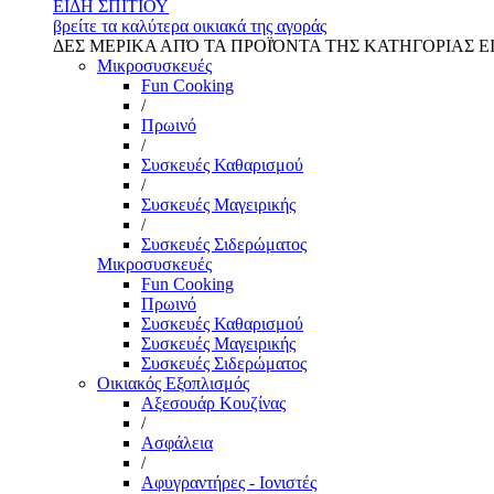
ΕΙΔΗ ΣΠΙΤΙΟΥ
βρείτε τα καλύτερα οικιακά της αγοράς
ΔΕΣ ΜΕΡΙΚΑ ΑΠΌ ΤΑ ΠΡΟΪΌΝΤΑ ΤΗΣ ΚΑΤΗΓΟΡΙΑΣ Ε
Μικροσυσκευές
Fun Cooking
/
Πρωινό
/
Συσκευές Καθαρισμού
/
Συσκευές Μαγειρικής
/
Συσκευές Σιδερώματος
Μικροσυσκευές
Fun Cooking
Πρωινό
Συσκευές Καθαρισμού
Συσκευές Μαγειρικής
Συσκευές Σιδερώματος
Οικιακός Εξοπλισμός
Αξεσουάρ Κουζίνας
/
Ασφάλεια
/
Αφυγραντήρες - Ιονιστές