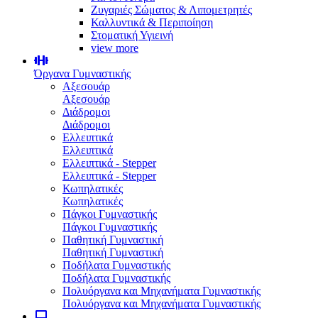
Ζυγαριές Σώματος & Λιπομετρητές
Καλλυντικά & Περιποίηση
Στοματική Υγιεινή
view more
Όργανα Γυμναστικής
Αξεσουάρ
Αξεσουάρ
Διάδρομοι
Διάδρομοι
Ελλειπτικά
Ελλειπτικά
Ελλειπτικά - Stepper
Ελλειπτικά - Stepper
Κωπηλατικές
Κωπηλατικές
Πάγκοι Γυμναστικής
Πάγκοι Γυμναστικής
Παθητική Γυμναστική
Παθητική Γυμναστική
Ποδήλατα Γυμναστικής
Ποδήλατα Γυμναστικής
Πολυόργανα και Μηχανήματα Γυμναστικής
Πολυόργανα και Μηχανήματα Γυμναστικής