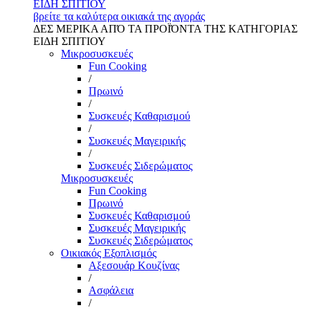
ΕΙΔΗ ΣΠΙΤΙΟΥ
βρείτε τα καλύτερα οικιακά της αγοράς
ΔΕΣ ΜΕΡΙΚΑ ΑΠΌ ΤΑ ΠΡΟΪΌΝΤΑ ΤΗΣ ΚΑΤΗΓΟΡΙΑΣ
ΕΙΔΗ ΣΠΙΤΙΟΥ
Μικροσυσκευές
Fun Cooking
/
Πρωινό
/
Συσκευές Καθαρισμού
/
Συσκευές Μαγειρικής
/
Συσκευές Σιδερώματος
Μικροσυσκευές
Fun Cooking
Πρωινό
Συσκευές Καθαρισμού
Συσκευές Μαγειρικής
Συσκευές Σιδερώματος
Οικιακός Εξοπλισμός
Αξεσουάρ Κουζίνας
/
Ασφάλεια
/