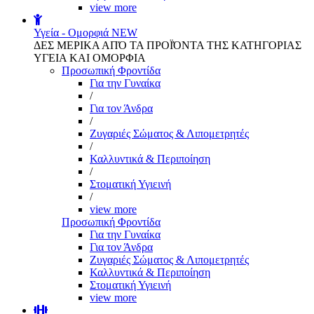
view more
Υγεία - Ομορφιά
NEW
ΔΕΣ ΜΕΡΙΚΑ ΑΠΌ ΤΑ ΠΡΟΪΌΝΤΑ ΤΗΣ ΚΑΤΗΓΟΡΙΑΣ
ΥΓΕΙΑ ΚΑΙ ΟΜΟΡΦΙΑ
Προσωπική Φροντίδα
Για την Γυναίκα
/
Για τον Άνδρα
/
Ζυγαριές Σώματος & Λιπομετρητές
/
Καλλυντικά & Περιποίηση
/
Στοματική Υγιεινή
/
view more
Προσωπική Φροντίδα
Για την Γυναίκα
Για τον Άνδρα
Ζυγαριές Σώματος & Λιπομετρητές
Καλλυντικά & Περιποίηση
Στοματική Υγιεινή
view more