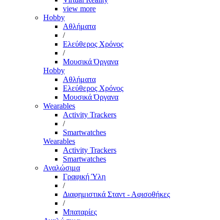
view more
Hobby
Αθλήματα
/
Ελεύθερος Χρόνος
/
Μουσικά Όργανα
Hobby
Αθλήματα
Ελεύθερος Χρόνος
Μουσικά Όργανα
Wearables
Activity Trackers
/
Smartwatches
Wearables
Activity Trackers
Smartwatches
Αναλώσιμα
Γραφική Ύλη
/
Διαφημιστικά Σταντ - Αφισοθήκες
/
Μπαταρίες