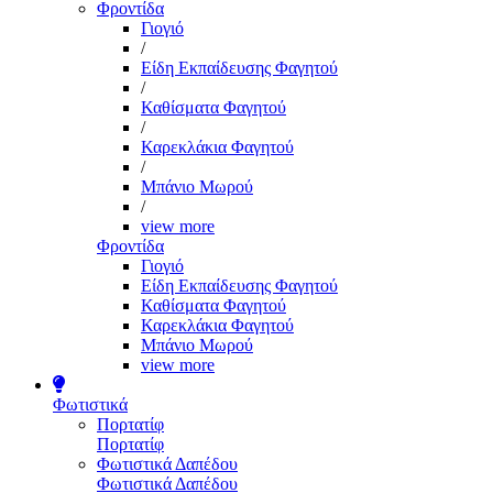
Φροντίδα
Γιογιό
/
Είδη Εκπαίδευσης Φαγητού
/
Καθίσματα Φαγητού
/
Καρεκλάκια Φαγητού
/
Μπάνιο Μωρού
/
view more
Φροντίδα
Γιογιό
Είδη Εκπαίδευσης Φαγητού
Καθίσματα Φαγητού
Καρεκλάκια Φαγητού
Μπάνιο Μωρού
view more
Φωτιστικά
Πορτατίφ
Πορτατίφ
Φωτιστικά Δαπέδου
Φωτιστικά Δαπέδου