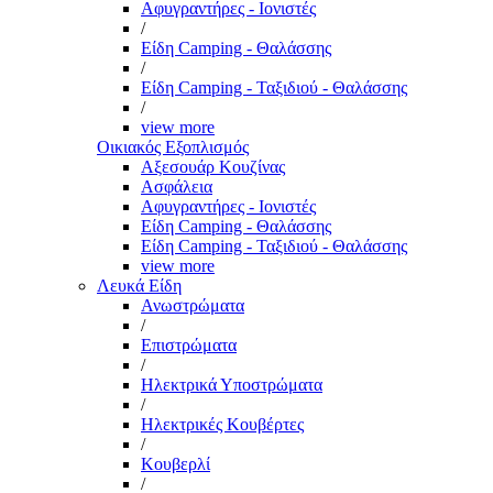
Αφυγραντήρες - Ιονιστές
/
Είδη Camping - Θαλάσσης
/
Είδη Camping - Ταξιδιού - Θαλάσσης
/
view more
Οικιακός Εξοπλισμός
Αξεσουάρ Κουζίνας
Ασφάλεια
Αφυγραντήρες - Ιονιστές
Είδη Camping - Θαλάσσης
Είδη Camping - Ταξιδιού - Θαλάσσης
view more
Λευκά Είδη
Ανωστρώματα
/
Επιστρώματα
/
Ηλεκτρικά Υποστρώματα
/
Ηλεκτρικές Κουβέρτες
/
Κουβερλί
/