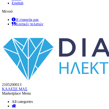
English
Μενού
Η εταιρεία μας
Κριτικές πελατών
2105200013
ΚΑΛΕΣΕ ΜΑΣ
Marketplace Menu
All categories