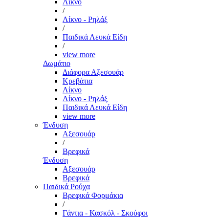
Λίκνο
/
Λίκνο - Ρηλάξ
/
Παιδικά Λευκά Είδη
/
view more
Δωμάτιο
Διάφορα Αξεσουάρ
Κρεβάτια
Λίκνο
Λίκνο - Ρηλάξ
Παιδικά Λευκά Είδη
view more
Ένδυση
Αξεσουάρ
/
Βρεφικά
Ένδυση
Αξεσουάρ
Βρεφικά
Παιδικά Ρούχα
Βρεφικά Φορμάκια
/
Γάντια - Κασκόλ - Σκούφοι