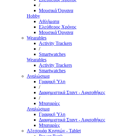
/
Μουσικά Όργανα
Hobby
Αθλήματα
Ελεύθερος Χρόνος
Μουσικά Όργανα
Wearables
Activity Trackers
/
Smartwatches
Wearables
Activity Trackers
Smartwatches
Αναλώσιμα
Γραφική Ύλη
/
Διαφημιστικά Σταντ - Αφισοθήκες
/
Μπαταρίες
Αναλώσιμα
Γραφική Ύλη
Διαφημιστικά Σταντ - Αφισοθήκες
Μπαταρίες
Αξεσουάρ Κινητών - Tablet