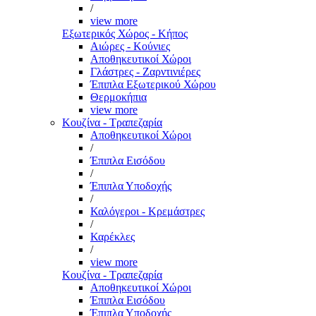
/
view more
Εξωτερικός Χώρος - Κήπος
Αιώρες - Κούνιες
Αποθηκευτικοί Χώροι
Γλάστρες - Ζαρντινιέρες
Έπιπλα Εξωτερικού Χώρου
Θερμοκήπια
view more
Κουζίνα - Τραπεζαρία
Αποθηκευτικοί Χώροι
/
Έπιπλα Εισόδου
/
Έπιπλα Υποδοχής
/
Καλόγεροι - Κρεμάστρες
/
Καρέκλες
/
view more
Κουζίνα - Τραπεζαρία
Αποθηκευτικοί Χώροι
Έπιπλα Εισόδου
Έπιπλα Υποδοχής