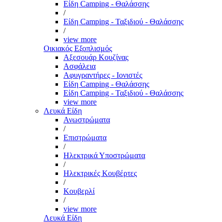
Είδη Camping - Θαλάσσης
/
Είδη Camping - Ταξιδιού - Θαλάσσης
/
view more
Οικιακός Εξοπλισμός
Αξεσουάρ Κουζίνας
Ασφάλεια
Αφυγραντήρες - Ιονιστές
Είδη Camping - Θαλάσσης
Είδη Camping - Ταξιδιού - Θαλάσσης
view more
Λευκά Είδη
Ανωστρώματα
/
Επιστρώματα
/
Ηλεκτρικά Υποστρώματα
/
Ηλεκτρικές Κουβέρτες
/
Κουβερλί
/
view more
Λευκά Είδη