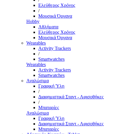
Ελεύθερος Χρόνος
/
Μουσικά Όργανα
Hobby
Αθλήματα
Ελεύθερος Χρόνος
Μουσικά Όργανα
Wearables
Activity Trackers
/
Smartwatches
Wearables
Activity Trackers
Smartwatches
Αναλώσιμα
Γραφική Ύλη
/
Διαφημιστικά Σταντ - Αφισοθήκες
/
Μπαταρίες
Αναλώσιμα
Γραφική Ύλη
Διαφημιστικά Σταντ - Αφισοθήκες
Μπαταρίες