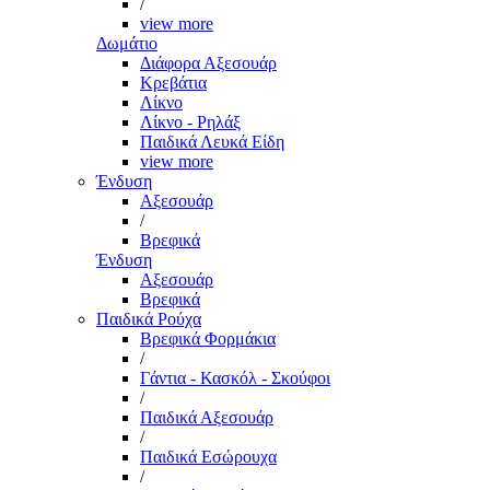
/
view more
Δωμάτιο
Διάφορα Αξεσουάρ
Κρεβάτια
Λίκνο
Λίκνο - Ρηλάξ
Παιδικά Λευκά Είδη
view more
Ένδυση
Αξεσουάρ
/
Βρεφικά
Ένδυση
Αξεσουάρ
Βρεφικά
Παιδικά Ρούχα
Βρεφικά Φορμάκια
/
Γάντια - Κασκόλ - Σκούφοι
/
Παιδικά Αξεσουάρ
/
Παιδικά Εσώρουχα
/