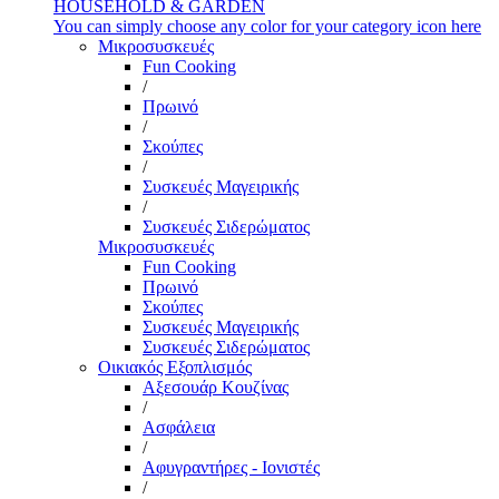
HOUSEHOLD & GARDEN
You can simply choose any color for your category icon here
Μικροσυσκευές
Fun Cooking
/
Πρωινό
/
Σκούπες
/
Συσκευές Μαγειρικής
/
Συσκευές Σιδερώματος
Μικροσυσκευές
Fun Cooking
Πρωινό
Σκούπες
Συσκευές Μαγειρικής
Συσκευές Σιδερώματος
Οικιακός Εξοπλισμός
Αξεσουάρ Κουζίνας
/
Ασφάλεια
/
Αφυγραντήρες - Ιονιστές
/