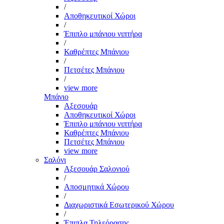
/
Αποθηκευτικοί Χώροι
/
Έπιπλο μπάνιου νιπτήρα
/
Καθρέπτες Μπάνιου
/
Πετσέτες Μπάνιου
/
view more
Μπάνιο
Αξεσουάρ
Αποθηκευτικοί Χώροι
Έπιπλο μπάνιου νιπτήρα
Καθρέπτες Μπάνιου
Πετσέτες Μπάνιου
view more
Σαλόνι
Αξεσουάρ Σαλονιού
/
Αποσμητικά Χώρου
/
Διαχωριστικά Εσωτερικού Χώρου
/
Έπιπλα Τηλεόρασης