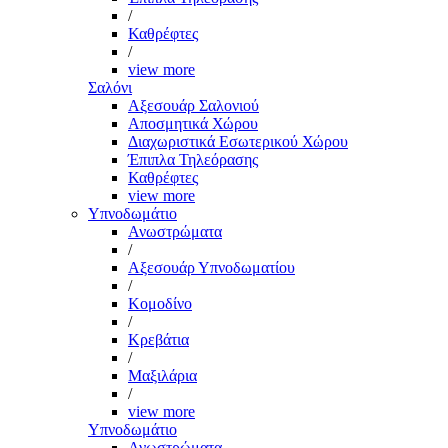
/
Καθρέφτες
/
view more
Σαλόνι
Αξεσουάρ Σαλονιού
Αποσμητικά Χώρου
Διαχωριστικά Εσωτερικού Χώρου
Έπιπλα Τηλεόρασης
Καθρέφτες
view more
Υπνοδωμάτιο
Ανωστρώματα
/
Αξεσουάρ Υπνοδωματίου
/
Κομοδίνο
/
Κρεβάτια
/
Μαξιλάρια
/
view more
Υπνοδωμάτιο
Ανωστρώματα