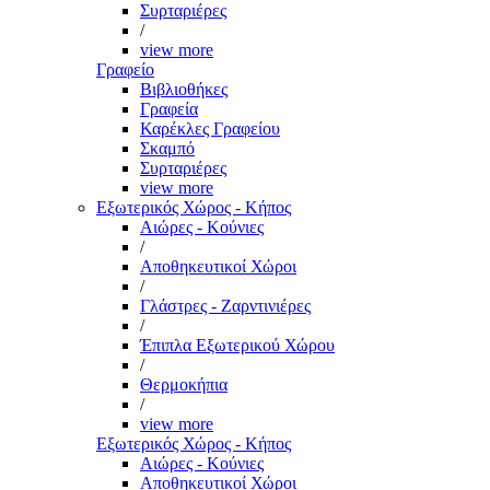
Συρταριέρες
/
view more
Γραφείο
Βιβλιοθήκες
Γραφεία
Καρέκλες Γραφείου
Σκαμπό
Συρταριέρες
view more
Εξωτερικός Χώρος - Κήπος
Αιώρες - Κούνιες
/
Αποθηκευτικοί Χώροι
/
Γλάστρες - Ζαρντινιέρες
/
Έπιπλα Εξωτερικού Χώρου
/
Θερμοκήπια
/
view more
Εξωτερικός Χώρος - Κήπος
Αιώρες - Κούνιες
Αποθηκευτικοί Χώροι