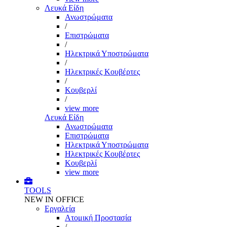
Λευκά Είδη
Ανωστρώματα
/
Επιστρώματα
/
Ηλεκτρικά Υποστρώματα
/
Ηλεκτρικές Κουβέρτες
/
Κουβερλί
/
view more
Λευκά Είδη
Ανωστρώματα
Επιστρώματα
Ηλεκτρικά Υποστρώματα
Ηλεκτρικές Κουβέρτες
Κουβερλί
view more
TOOLS
NEW IN OFFICE
Εργαλεία
Aτομική Προστασία
/