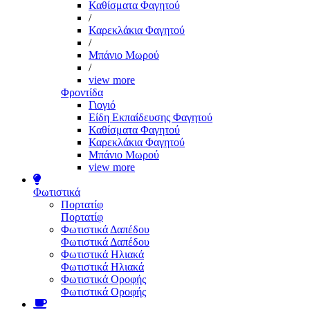
Καθίσματα Φαγητού
/
Καρεκλάκια Φαγητού
/
Μπάνιο Μωρού
/
view more
Φροντίδα
Γιογιό
Είδη Εκπαίδευσης Φαγητού
Καθίσματα Φαγητού
Καρεκλάκια Φαγητού
Μπάνιο Μωρού
view more
Φωτιστικά
Πορτατίφ
Πορτατίφ
Φωτιστικά Δαπέδου
Φωτιστικά Δαπέδου
Φωτιστικά Ηλιακά
Φωτιστικά Ηλιακά
Φωτιστικά Οροφής
Φωτιστικά Οροφής