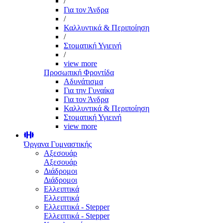
/
Για τον Άνδρα
/
Καλλυντικά & Περιποίηση
/
Στοματική Υγιεινή
/
view more
Προσωπική Φροντίδα
Αδυνάτισμα
Για την Γυναίκα
Για τον Άνδρα
Καλλυντικά & Περιποίηση
Στοματική Υγιεινή
view more
Όργανα Γυμναστικής
Αξεσουάρ
Αξεσουάρ
Διάδρομοι
Διάδρομοι
Ελλειπτικά
Ελλειπτικά
Ελλειπτικά - Stepper
Ελλειπτικά - Stepper