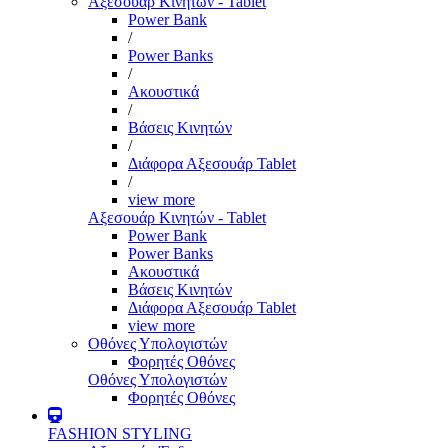
Αξεσουάρ Κινητών - Tablet
Power Bank
/
Power Banks
/
Ακουστικά
/
Βάσεις Κινητών
/
Διάφορα Αξεσουάρ Tablet
/
view more
Αξεσουάρ Κινητών - Tablet
Power Bank
Power Banks
Ακουστικά
Βάσεις Κινητών
Διάφορα Αξεσουάρ Tablet
view more
Οθόνες Υπολογιστών
Φορητές Οθόνες
Οθόνες Υπολογιστών
Φορητές Οθόνες
FASHION STYLING