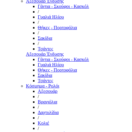
Αξεσουάρ Ένδυσης
Γάντια - Σκούφοι - Κασκόλ
/
Γυαλιά Ηλίου
/
Θήκες - Πορτοφόλια
/
Σακίδια
/
Τσάντες
Αξεσουάρ Ένδυσης
Γάντια - Σκούφοι - Κασκόλ
Γυαλιά Ηλίου
Θήκες - Πορτοφόλια
Σακίδια
Τσάντες
Κόσμημα - Ρολόι
Αξεσουάρ
/
Βραχιόλια
/
Δαχτυλίδια
/
Κολιέ
/