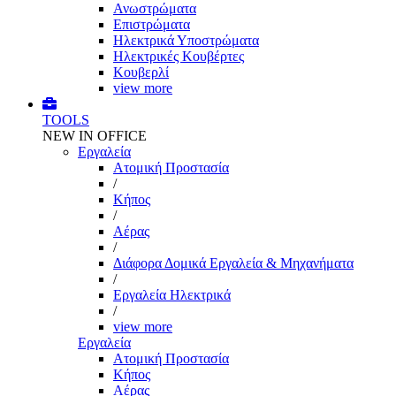
Ανωστρώματα
Επιστρώματα
Ηλεκτρικά Υποστρώματα
Ηλεκτρικές Κουβέρτες
Κουβερλί
view more
TOOLS
NEW IN OFFICE
Εργαλεία
Aτομική Προστασία
/
Kήπος
/
Αέρας
/
Διάφορα Δομικά Εργαλεία & Μηχανήματα
/
Εργαλεία Ηλεκτρικά
/
view more
Εργαλεία
Aτομική Προστασία
Kήπος
Αέρας