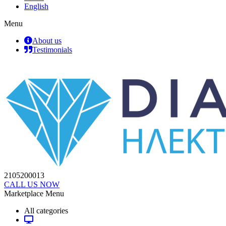
English
Menu
About us
Testimonials
2105200013
CALL US NOW
Marketplace Menu
All categories