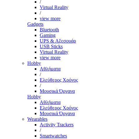
/
Virtual Reality
/
view more
Gadgets
Bluetooth
Gaming
UPS & Αξεσουάρ
USB Sticks
Virtual Reality
view more
Hobby
Αθλήματα
/
Ελεύθερος Χρόνος
/
Μουσικά Όργανα
Hobby
Αθλήματα
Ελεύθερος Χρόνος
Μουσικά Όργανα
Wearables
Activity Trackers
/
Smartwatches