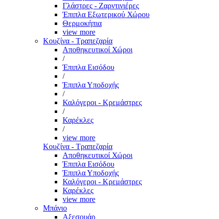
Γλάστρες - Ζαρντινιέρες
Έπιπλα Εξωτερικού Χώρου
Θερμοκήπια
view more
Κουζίνα - Τραπεζαρία
Αποθηκευτικοί Χώροι
/
Έπιπλα Εισόδου
/
Έπιπλα Υποδοχής
/
Καλόγεροι - Κρεμάστρες
/
Καρέκλες
/
view more
Κουζίνα - Τραπεζαρία
Αποθηκευτικοί Χώροι
Έπιπλα Εισόδου
Έπιπλα Υποδοχής
Καλόγεροι - Κρεμάστρες
Καρέκλες
view more
Μπάνιο
Αξεσουάρ