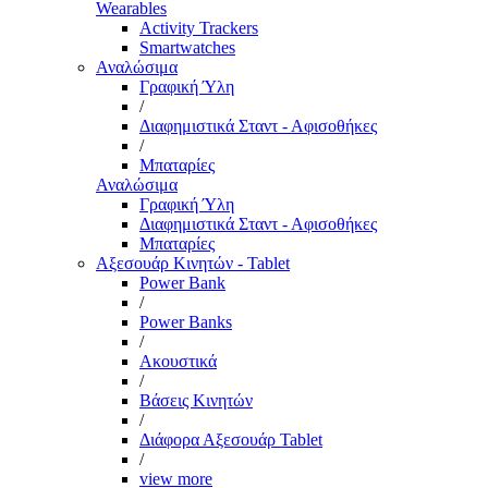
Wearables
Activity Trackers
Smartwatches
Αναλώσιμα
Γραφική Ύλη
/
Διαφημιστικά Σταντ - Αφισοθήκες
/
Μπαταρίες
Αναλώσιμα
Γραφική Ύλη
Διαφημιστικά Σταντ - Αφισοθήκες
Μπαταρίες
Αξεσουάρ Κινητών - Tablet
Power Bank
/
Power Banks
/
Ακουστικά
/
Βάσεις Κινητών
/
Διάφορα Αξεσουάρ Tablet
/
view more