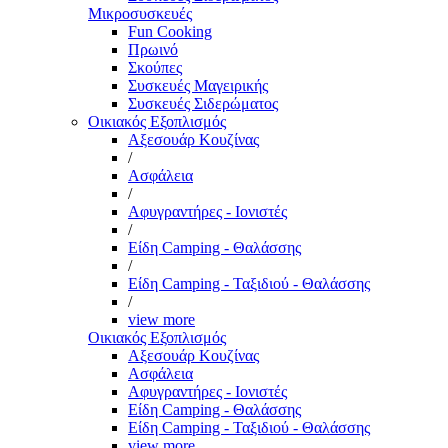
Μικροσυσκευές
Fun Cooking
Πρωινό
Σκούπες
Συσκευές Μαγειρικής
Συσκευές Σιδερώματος
Οικιακός Εξοπλισμός
Αξεσουάρ Κουζίνας
/
Ασφάλεια
/
Αφυγραντήρες - Ιονιστές
/
Είδη Camping - Θαλάσσης
/
Είδη Camping - Ταξιδιού - Θαλάσσης
/
view more
Οικιακός Εξοπλισμός
Αξεσουάρ Κουζίνας
Ασφάλεια
Αφυγραντήρες - Ιονιστές
Είδη Camping - Θαλάσσης
Είδη Camping - Ταξιδιού - Θαλάσσης
view more