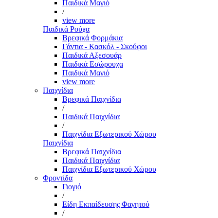
Παιδικά Μαγιό
/
view more
Παιδικά Ρούχα
Βρεφικά Φορμάκια
Γάντια - Κασκόλ - Σκούφοι
Παιδικά Αξεσουάρ
Παιδικά Εσώρουχα
Παιδικά Μαγιό
view more
Παιχνίδια
Βρεφικά Παιχνίδια
/
Παιδικά Παιχνίδια
/
Παιχνίδια Εξωτερικού Χώρου
Παιχνίδια
Βρεφικά Παιχνίδια
Παιδικά Παιχνίδια
Παιχνίδια Εξωτερικού Χώρου
Φροντίδα
Γιογιό
/
Είδη Εκπαίδευσης Φαγητού
/