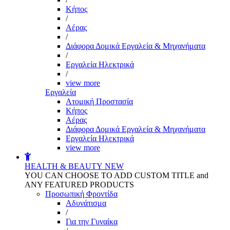
Kήπος
/
Αέρας
/
Διάφορα Δομικά Εργαλεία & Μηχανήματα
/
Εργαλεία Ηλεκτρικά
/
view more
Εργαλεία
Aτομική Προστασία
Kήπος
Αέρας
Διάφορα Δομικά Εργαλεία & Μηχανήματα
Εργαλεία Ηλεκτρικά
view more
HEALTH & BEAUTY
NEW
YOU CAN CHOOSE TO ADD CUSTOM TITLE and
ANY FEATURED PRODUCTS
Προσωπική Φροντίδα
Αδυνάτισμα
/
Για την Γυναίκα