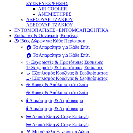
ΣΥΣΚΕΥΕΣ ΨΗΞΗΣ
AIR COOLER
ΑΝΕΜΙΣΤΗΡΕΣ
ΑΞΕΣΟΥΑΡ ΤΖΑΚΙΟΥ
ΑΞΕΣΟΥΑΡ ΤΖΑΚΙΟΥ
ΕΝΤΟΜΟΠΑΓΙΔΕΣ - ΕΝΤΟΜΟΑΠΩΘΗΤΙΚΑ
Συσκευές & Οργάνωση Κουζίνας
🎁 Ιδέες Δώρων για Κάθε Περίσταση
🏠 Τα Απαραίτητα για Κάθε Σπίτι
🏠 Τα Απαραίτητα για Κάθε Σπίτι
✨ Ξεχωριστές & Πρωτότυπες Συσκευές
✨ Ξεχωριστές & Πρωτότυπες Συσκευές
🍳 Εξοπλισμός Κουζίνας & Σερβιρίσματος
🍳 Εξοπλισμός Κουζίνας & Σερβιρίσματος
☕ Καφές & Απόλαυση στο Σπίτι
☕ Καφές & Απόλαυση στο Σπίτι
🕯️ Διακόσμηση & Ατμόσφαιρα
🕯️ Διακόσμηση & Ατμόσφαιρα
🛏️ Λευκά Είδη & Cozy Επιλογές
🛏️ Λευκά Είδη & Cozy Επιλογές
🎀 Μικρά αλλά Ξεχωριστά Δώρα