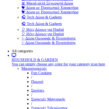
🎀 Μικρά αλλά Ξεχωριστά Δώρα
💝 Δώρα με Προσωπικό Χαρακτήρα
💝 Δώρα με Προσωπικό Χαρακτήρα
🎧 Tech Δώρα & Gadgets
🎧 Tech Δώρα & Gadgets
🎈 Ιδέες Δώρων για Παιδιά
🎈 Ιδέες Δώρων για Παιδιά
✨ Δώρα Ομορφιάς & Περιποίησης
✨ Δώρα Ομορφιάς & Περιποίησης
All categories
HOUSEHOLD & GARDEN
You can simply choose any color for your category icon here
Μικροσυσκευές
Fun Cooking
/
Πρωινό
/
Σκούπες
/
Συσκευές Μαγειρικής
/
Συσκευές Σιδερώματος