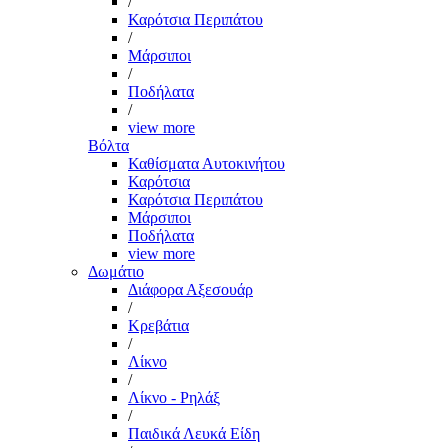
/
Καρότσια Περιπάτου
/
Μάρσιποι
/
Ποδήλατα
/
view more
Βόλτα
Καθίσματα Αυτοκινήτου
Καρότσια
Καρότσια Περιπάτου
Μάρσιποι
Ποδήλατα
view more
Δωμάτιο
Διάφορα Αξεσουάρ
/
Κρεβάτια
/
Λίκνο
/
Λίκνο - Ρηλάξ
/
Παιδικά Λευκά Είδη