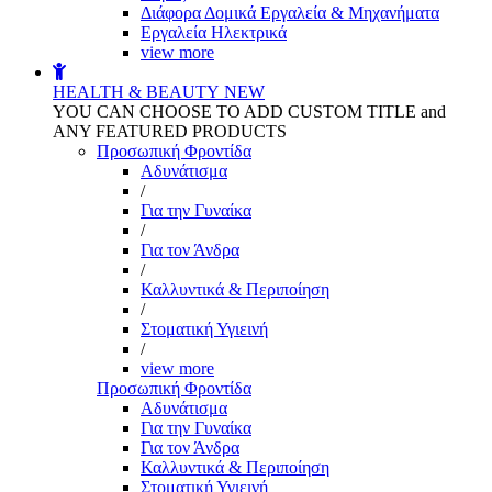
Διάφορα Δομικά Εργαλεία & Μηχανήματα
Εργαλεία Ηλεκτρικά
view more
HEALTH & BEAUTY
NEW
YOU CAN CHOOSE TO ADD CUSTOM TITLE and
ANY FEATURED PRODUCTS
Προσωπική Φροντίδα
Αδυνάτισμα
/
Για την Γυναίκα
/
Για τον Άνδρα
/
Καλλυντικά & Περιποίηση
/
Στοματική Υγιεινή
/
view more
Προσωπική Φροντίδα
Αδυνάτισμα
Για την Γυναίκα
Για τον Άνδρα
Καλλυντικά & Περιποίηση
Στοματική Υγιεινή