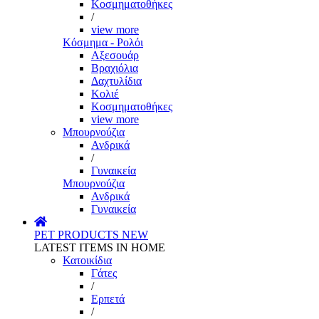
Κοσμηματοθήκες
/
view more
Κόσμημα - Ρολόι
Αξεσουάρ
Βραχιόλια
Δαχτυλίδια
Κολιέ
Κοσμηματοθήκες
view more
Μπουρνούζια
Ανδρικά
/
Γυναικεία
Μπουρνούζια
Ανδρικά
Γυναικεία
PET PRODUCTS
NEW
LATEST ITEMS IN HOME
Κατοικίδια
Γάτες
/
Ερπετά
/