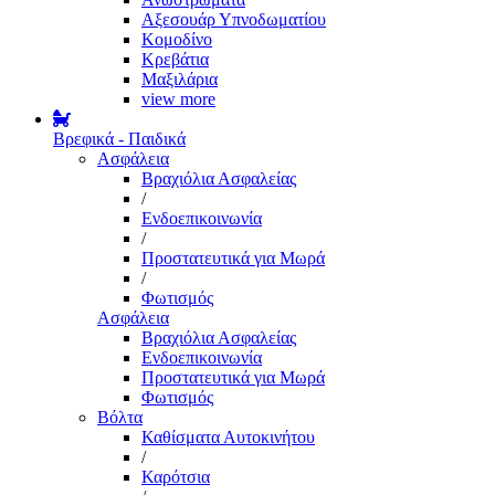
Αξεσουάρ Υπνοδωματίου
Κομοδίνο
Κρεβάτια
Μαξιλάρια
view more
Βρεφικά - Παιδικά
Ασφάλεια
Βραχιόλια Ασφαλείας
/
Ενδοεπικοινωνία
/
Προστατευτικά για Μωρά
/
Φωτισμός
Ασφάλεια
Βραχιόλια Ασφαλείας
Ενδοεπικοινωνία
Προστατευτικά για Μωρά
Φωτισμός
Βόλτα
Καθίσματα Αυτοκινήτου
/
Καρότσια