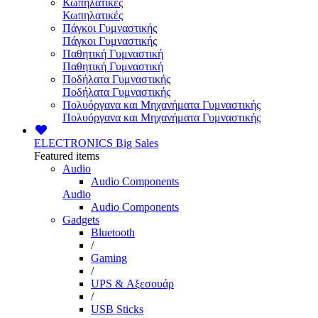
Κωπηλατικές
Κωπηλατικές
Πάγκοι Γυμναστικής
Πάγκοι Γυμναστικής
Παθητική Γυμναστική
Παθητική Γυμναστική
Ποδήλατα Γυμναστικής
Ποδήλατα Γυμναστικής
Πολυόργανα και Μηχανήματα Γυμναστικής
Πολυόργανα και Μηχανήματα Γυμναστικής
ELECTRONICS
Big Sales
Featured items
Audio
Audio Components
Audio
Audio Components
Gadgets
Bluetooth
/
Gaming
/
UPS & Αξεσουάρ
/
USB Sticks