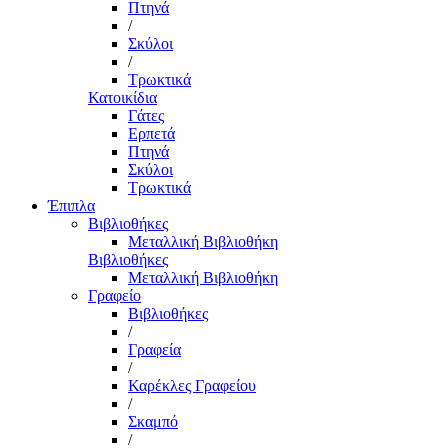
Πτηνά
/
Σκύλοι
/
Τρωκτικά
Κατοικίδια
Γάτες
Ερπετά
Πτηνά
Σκύλοι
Τρωκτικά
Έπιπλα
Βιβλιοθήκες
Μεταλλική Βιβλιοθήκη
Βιβλιοθήκες
Μεταλλική Βιβλιοθήκη
Γραφείο
Βιβλιοθήκες
/
Γραφεία
/
Καρέκλες Γραφείου
/
Σκαμπό
/