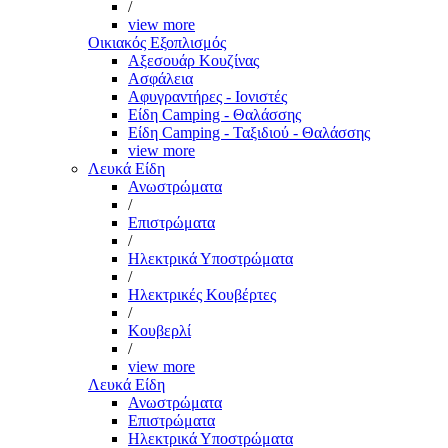
/
view more
Οικιακός Εξοπλισμός
Αξεσουάρ Κουζίνας
Ασφάλεια
Αφυγραντήρες - Ιονιστές
Είδη Camping - Θαλάσσης
Είδη Camping - Ταξιδιού - Θαλάσσης
view more
Λευκά Είδη
Ανωστρώματα
/
Επιστρώματα
/
Ηλεκτρικά Υποστρώματα
/
Ηλεκτρικές Κουβέρτες
/
Κουβερλί
/
view more
Λευκά Είδη
Ανωστρώματα
Επιστρώματα
Ηλεκτρικά Υποστρώματα