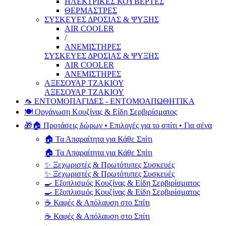
ΗΛΕΚΤΡΙΚΕΣ ΚΟΥΒΕΡΤΕΣ
ΘΕΡΜΑΣΤΡΕΣ
ΣΥΣΚΕΥΕΣ ΔΡΟΣΙΑΣ & ΨΥΞΗΣ
AIR COOLER
/
ΑΝΕΜΙΣΤΗΡΕΣ
ΣΥΣΚΕΥΕΣ ΔΡΟΣΙΑΣ & ΨΥΞΗΣ
AIR COOLER
ΑΝΕΜΙΣΤΗΡΕΣ
ΑΞΕΣΟΥΑΡ ΤΖΑΚΙΟΥ
ΑΞΕΣΟΥΑΡ ΤΖΑΚΙΟΥ
🦟 ΕΝΤΟΜΟΠΑΓΙΔΕΣ - ΕΝΤΟΜΟΑΠΩΘΗΤΙΚΑ
🍽️ Οργάνωση Κουζίνας & Είδη Σερβιρίσματος
🎁🏠 Προτάσεις δώρων • Επιλογές για το σπίτι • Για σένα
🏠 Τα Απαραίτητα για Κάθε Σπίτι
🏠 Τα Απαραίτητα για Κάθε Σπίτι
✨ Ξεχωριστές & Πρωτότυπες Συσκευές
✨ Ξεχωριστές & Πρωτότυπες Συσκευές
🍳 Εξοπλισμός Κουζίνας & Είδη Σερβιρίσματος
🍳 Εξοπλισμός Κουζίνας & Είδη Σερβιρίσματος
☕ Καφές & Απόλαυση στο Σπίτι
☕ Καφές & Απόλαυση στο Σπίτι