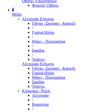
Οθόνες Υπολογιστών
Φορητές Οθόνες
Μόδα
Αξεσουάρ Ένδυσης
Γάντια - Σκούφοι - Κασκόλ
/
Γυαλιά Ηλίου
/
Θήκες - Πορτοφόλια
/
Σακίδια
/
Τσάντες
Αξεσουάρ Ένδυσης
Γάντια - Σκούφοι - Κασκόλ
Γυαλιά Ηλίου
Θήκες - Πορτοφόλια
Σακίδια
Τσάντες
Κόσμημα - Ρολόι
Αξεσουάρ
/
Βραχιόλια
/