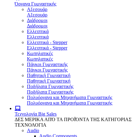
Όργανα Γυμναστικής
Αξεσουάρ
Αξεσουάρ
Διάδρομοι
Διάδρομοι
Ελλειπτικά
Ελλειπτικά
Ελλειπτικά - Stepper
Ελλειπτικά - Stepper
Κωπηλατικές
Κωπηλατικές
Πάγκοι Γυμναστικής
Πάγκοι Γυμναστικής
Παθητική Γυμναστική
Παθητική Γυμναστική
Ποδήλατα Γυμναστικής
Ποδήλατα Γυμναστικής
Πολυόργανα και Μηχανήματα Γυμναστικής
Πολυόργανα και Μηχανήματα Γυμναστικής
Τεχνολογία
Big Sales
ΔΕΣ ΜΕΡΙΚΑ ΑΠΌ ΤΑ ΠΡΟΪΌΝΤΑ ΤΗΣ ΚΑΤΗΓΟΡΙΑΣ
ΤΕΧΝΟΛΟΓΙΑ
Audio
Audio Components