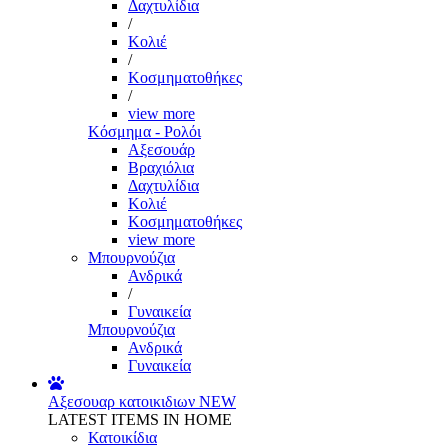
Δαχτυλίδια
/
Κολιέ
/
Κοσμηματοθήκες
/
view more
Κόσμημα - Ρολόι
Αξεσουάρ
Βραχιόλια
Δαχτυλίδια
Κολιέ
Κοσμηματοθήκες
view more
Μπουρνούζια
Ανδρικά
/
Γυναικεία
Μπουρνούζια
Ανδρικά
Γυναικεία
Αξεσουαρ κατοικιδιων
NEW
LATEST ITEMS IN HOME
Κατοικίδια