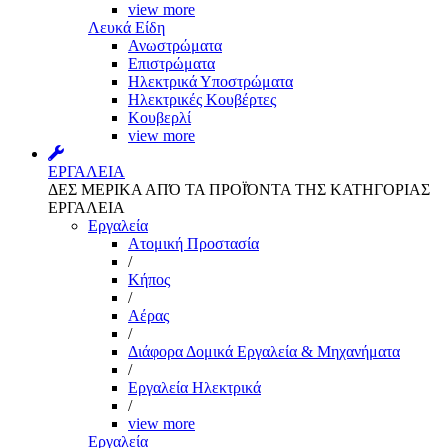
view more
Λευκά Είδη
Ανωστρώματα
Επιστρώματα
Ηλεκτρικά Υποστρώματα
Ηλεκτρικές Κουβέρτες
Κουβερλί
view more
ΕΡΓΑΛΕΙΑ
ΔΕΣ ΜΕΡΙΚΑ ΑΠΌ ΤΑ ΠΡΟΪΌΝΤΑ ΤΗΣ ΚΑΤΗΓΟΡΙΑΣ
ΕΡΓΑΛΕΙΑ
Εργαλεία
Aτομική Προστασία
/
Kήπος
/
Αέρας
/
Διάφορα Δομικά Εργαλεία & Μηχανήματα
/
Εργαλεία Ηλεκτρικά
/
view more
Εργαλεία