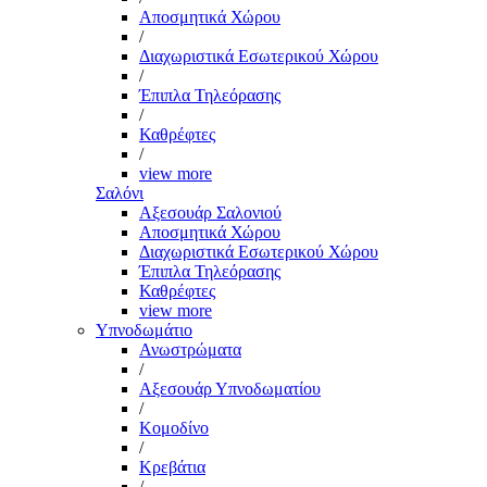
Αποσμητικά Χώρου
/
Διαχωριστικά Εσωτερικού Χώρου
/
Έπιπλα Τηλεόρασης
/
Καθρέφτες
/
view more
Σαλόνι
Αξεσουάρ Σαλονιού
Αποσμητικά Χώρου
Διαχωριστικά Εσωτερικού Χώρου
Έπιπλα Τηλεόρασης
Καθρέφτες
view more
Υπνοδωμάτιο
Ανωστρώματα
/
Αξεσουάρ Υπνοδωματίου
/
Κομοδίνο
/
Κρεβάτια
/