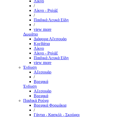
Λίκνο
/
Λίκνο - Ρηλάξ
/
Παιδικά Λευκά Είδη
/
view more
Δωμάτιο
Διάφορα Αξεσουάρ
Κρεβάτια
Λίκνο
Λίκνο - Ρηλάξ
Παιδικά Λευκά Είδη
view more
Ένδυση
Αξεσουάρ
/
Βρεφικά
Ένδυση
Αξεσουάρ
Βρεφικά
Παιδικά Ρούχα
Βρεφικά Φορμάκια
/
Γάντια - Κασκόλ - Σκούφοι