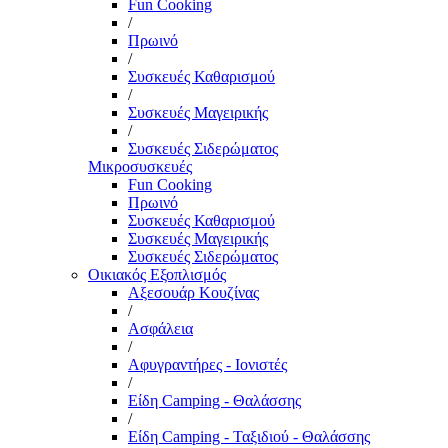
Fun Cooking
/
Πρωινό
/
Συσκευές Καθαρισμού
/
Συσκευές Μαγειρικής
/
Συσκευές Σιδερώματος
Μικροσυσκευές
Fun Cooking
Πρωινό
Συσκευές Καθαρισμού
Συσκευές Μαγειρικής
Συσκευές Σιδερώματος
Οικιακός Εξοπλισμός
Αξεσουάρ Κουζίνας
/
Ασφάλεια
/
Αφυγραντήρες - Ιονιστές
/
Είδη Camping - Θαλάσσης
/
Είδη Camping - Ταξιδιού - Θαλάσσης