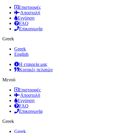
Επιστροφές
Αποστολή
Εγγύηση
FAQ
Επικοινωνία
Greek
Greek
English
Η εταιρεία μας
Κριτικές πελατών
Μενού
Επιστροφές
Αποστολή
Εγγύηση
FAQ
Επικοινωνία
Greek
Greek