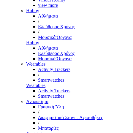
view more
Hobby
Αθλήματα
/
Ελεύθερος Χρόνος
/
Μουσικά Όργανα
Hobby
Αθλήματα
Ελεύθερος Χρόνος
Μουσικά Όργανα
Wearables
Activity Trackers
/
Smartwatches
Wearables
Activity Trackers
Smartwatches
Αναλώσιμα
Γραφική Ύλη
/
Διαφημιστικά Σταντ - Αφισοθήκες
/
Μπαταρίες