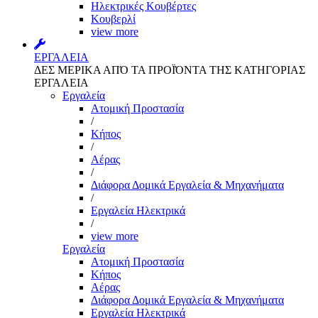
Ηλεκτρικές Κουβέρτες
Κουβερλί
view more
ΕΡΓΑΛΕΙΑ
ΔΕΣ ΜΕΡΙΚΑ ΑΠΌ ΤΑ ΠΡΟΪΌΝΤΑ ΤΗΣ ΚΑΤΗΓΟΡΙΑΣ
ΕΡΓΑΛΕΙΑ
Εργαλεία
Aτομική Προστασία
/
Kήπος
/
Αέρας
/
Διάφορα Δομικά Εργαλεία & Μηχανήματα
/
Εργαλεία Ηλεκτρικά
/
view more
Εργαλεία
Aτομική Προστασία
Kήπος
Αέρας
Διάφορα Δομικά Εργαλεία & Μηχανήματα
Εργαλεία Ηλεκτρικά