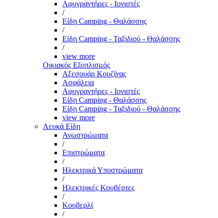
Αφυγραντήρες - Ιονιστές
/
Είδη Camping - Θαλάσσης
/
Είδη Camping - Ταξιδιού - Θαλάσσης
/
view more
Οικιακός Εξοπλισμός
Αξεσουάρ Κουζίνας
Ασφάλεια
Αφυγραντήρες - Ιονιστές
Είδη Camping - Θαλάσσης
Είδη Camping - Ταξιδιού - Θαλάσσης
view more
Λευκά Είδη
Ανωστρώματα
/
Επιστρώματα
/
Ηλεκτρικά Υποστρώματα
/
Ηλεκτρικές Κουβέρτες
/
Κουβερλί
/