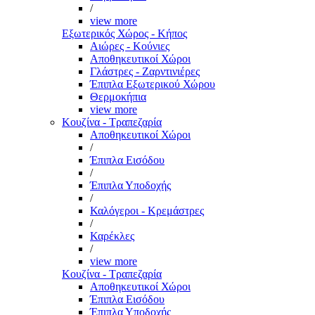
/
view more
Εξωτερικός Χώρος - Κήπος
Αιώρες - Κούνιες
Αποθηκευτικοί Χώροι
Γλάστρες - Ζαρντινιέρες
Έπιπλα Εξωτερικού Χώρου
Θερμοκήπια
view more
Κουζίνα - Τραπεζαρία
Αποθηκευτικοί Χώροι
/
Έπιπλα Εισόδου
/
Έπιπλα Υποδοχής
/
Καλόγεροι - Κρεμάστρες
/
Καρέκλες
/
view more
Κουζίνα - Τραπεζαρία
Αποθηκευτικοί Χώροι
Έπιπλα Εισόδου
Έπιπλα Υποδοχής