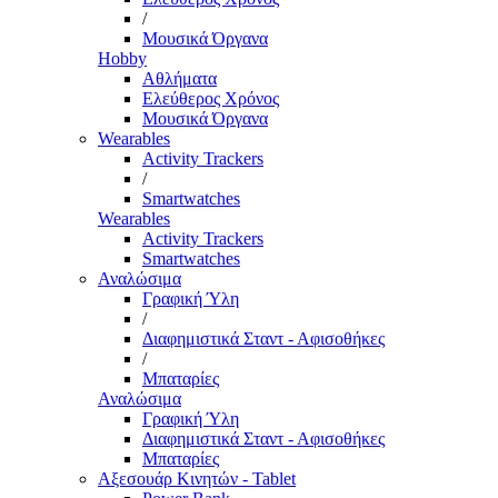
/
Μουσικά Όργανα
Hobby
Αθλήματα
Ελεύθερος Χρόνος
Μουσικά Όργανα
Wearables
Activity Trackers
/
Smartwatches
Wearables
Activity Trackers
Smartwatches
Αναλώσιμα
Γραφική Ύλη
/
Διαφημιστικά Σταντ - Αφισοθήκες
/
Μπαταρίες
Αναλώσιμα
Γραφική Ύλη
Διαφημιστικά Σταντ - Αφισοθήκες
Μπαταρίες
Αξεσουάρ Κινητών - Tablet