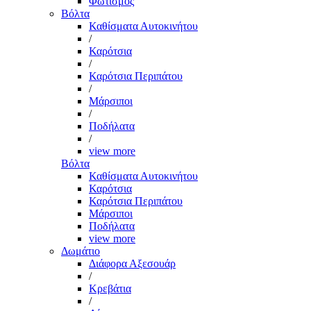
Φωτισμός
Βόλτα
Καθίσματα Αυτοκινήτου
/
Καρότσια
/
Καρότσια Περιπάτου
/
Μάρσιποι
/
Ποδήλατα
/
view more
Βόλτα
Καθίσματα Αυτοκινήτου
Καρότσια
Καρότσια Περιπάτου
Μάρσιποι
Ποδήλατα
view more
Δωμάτιο
Διάφορα Αξεσουάρ
/
Κρεβάτια
/