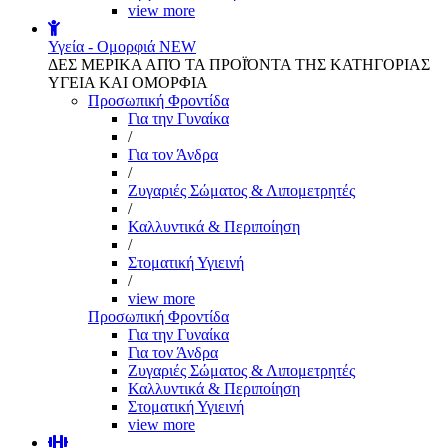
view more
Υγεία - Ομορφιά
NEW
ΔΕΣ ΜΕΡΙΚΑ ΑΠΌ ΤΑ ΠΡΟΪΌΝΤΑ ΤΗΣ ΚΑΤΗΓΟΡΙΑΣ
ΥΓΕΙΑ ΚΑΙ ΟΜΟΡΦΙΑ
Προσωπική Φροντίδα
Για την Γυναίκα
/
Για τον Άνδρα
/
Ζυγαριές Σώματος & Λιπομετρητές
/
Καλλυντικά & Περιποίηση
/
Στοματική Υγιεινή
/
view more
Προσωπική Φροντίδα
Για την Γυναίκα
Για τον Άνδρα
Ζυγαριές Σώματος & Λιπομετρητές
Καλλυντικά & Περιποίηση
Στοματική Υγιεινή
view more