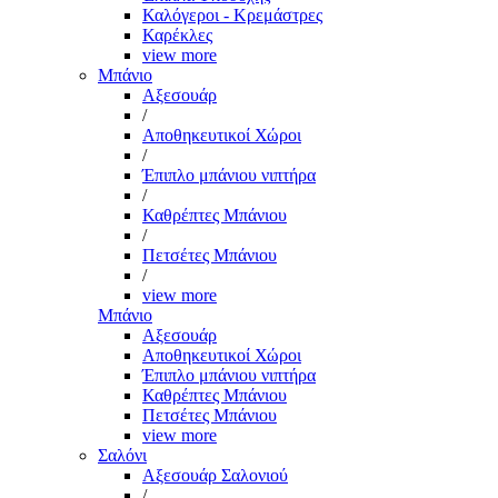
Καλόγεροι - Κρεμάστρες
Καρέκλες
view more
Μπάνιο
Αξεσουάρ
/
Αποθηκευτικοί Χώροι
/
Έπιπλο μπάνιου νιπτήρα
/
Καθρέπτες Μπάνιου
/
Πετσέτες Μπάνιου
/
view more
Μπάνιο
Αξεσουάρ
Αποθηκευτικοί Χώροι
Έπιπλο μπάνιου νιπτήρα
Καθρέπτες Μπάνιου
Πετσέτες Μπάνιου
view more
Σαλόνι
Αξεσουάρ Σαλονιού
/