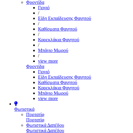
Φροντίδα
Γιογιό
/
Είδη Εκπαίδευσης Φαγητού
/
Καθίσματα Φαγητού
/
Καρεκλάκια Φαγητού
/
Μπάνιο Μωρού
/
view more
Φροντίδα
Γιογιό
Είδη Εκπαίδευσης Φαγητού
Καθίσματα Φαγητού
Καρεκλάκια Φαγητού
Μπάνιο Μωρού
view more
Φωτιστικά
Πορτατίφ
Πορτατίφ
Φωτιστικά Δαπέδου
Φωτιστικά Δαπέδου