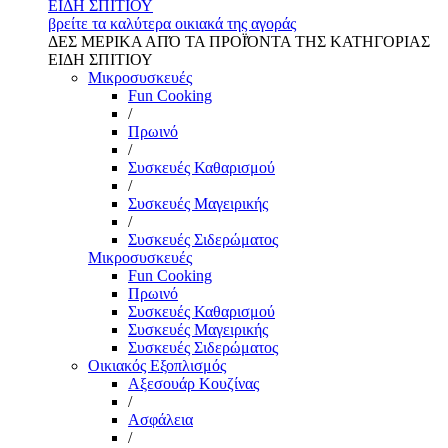
ΕΙΔΗ ΣΠΙΤΙΟΥ
βρείτε τα καλύτερα οικιακά της αγοράς
ΔΕΣ ΜΕΡΙΚΑ ΑΠΌ ΤΑ ΠΡΟΪΌΝΤΑ ΤΗΣ ΚΑΤΗΓΟΡΙΑΣ
ΕΙΔΗ ΣΠΙΤΙΟΥ
Μικροσυσκευές
Fun Cooking
/
Πρωινό
/
Συσκευές Καθαρισμού
/
Συσκευές Μαγειρικής
/
Συσκευές Σιδερώματος
Μικροσυσκευές
Fun Cooking
Πρωινό
Συσκευές Καθαρισμού
Συσκευές Μαγειρικής
Συσκευές Σιδερώματος
Οικιακός Εξοπλισμός
Αξεσουάρ Κουζίνας
/
Ασφάλεια
/