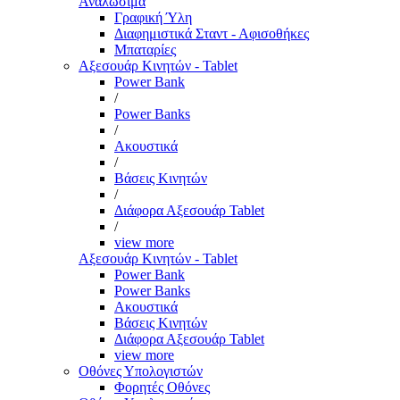
Αναλώσιμα
Γραφική Ύλη
Διαφημιστικά Σταντ - Αφισοθήκες
Μπαταρίες
Αξεσουάρ Κινητών - Tablet
Power Bank
/
Power Banks
/
Ακουστικά
/
Βάσεις Κινητών
/
Διάφορα Αξεσουάρ Tablet
/
view more
Αξεσουάρ Κινητών - Tablet
Power Bank
Power Banks
Ακουστικά
Βάσεις Κινητών
Διάφορα Αξεσουάρ Tablet
view more
Οθόνες Υπολογιστών
Φορητές Οθόνες