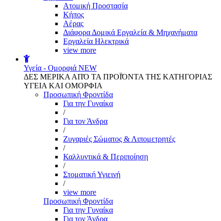
Aτομική Προστασία
Kήπος
Αέρας
Διάφορα Δομικά Εργαλεία & Μηχανήματα
Εργαλεία Ηλεκτρικά
view more
Υγεία - Ομορφιά
NEW
ΔΕΣ ΜΕΡΙΚΑ ΑΠΌ ΤΑ ΠΡΟΪΌΝΤΑ ΤΗΣ ΚΑΤΗΓΟΡΙΑΣ
ΥΓΕΙΑ ΚΑΙ ΟΜΟΡΦΙΑ
Προσωπική Φροντίδα
Για την Γυναίκα
/
Για τον Άνδρα
/
Ζυγαριές Σώματος & Λιπομετρητές
/
Καλλυντικά & Περιποίηση
/
Στοματική Υγιεινή
/
view more
Προσωπική Φροντίδα
Για την Γυναίκα
Για τον Άνδρα