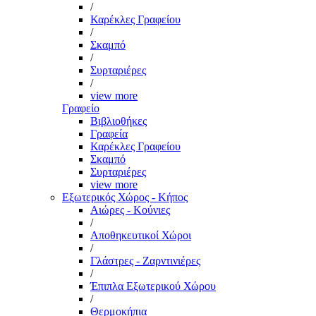
/
Καρέκλες Γραφείου
/
Σκαμπό
/
Συρταριέρες
/
view more
Γραφείο
Βιβλιοθήκες
Γραφεία
Καρέκλες Γραφείου
Σκαμπό
Συρταριέρες
view more
Εξωτερικός Χώρος - Κήπος
Αιώρες - Κούνιες
/
Αποθηκευτικοί Χώροι
/
Γλάστρες - Ζαρντινιέρες
/
Έπιπλα Εξωτερικού Χώρου
/
Θερμοκήπια