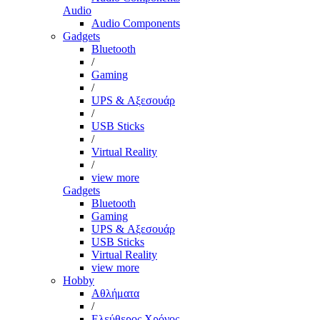
Audio
Audio Components
Gadgets
Bluetooth
/
Gaming
/
UPS & Αξεσουάρ
/
USB Sticks
/
Virtual Reality
/
view more
Gadgets
Bluetooth
Gaming
UPS & Αξεσουάρ
USB Sticks
Virtual Reality
view more
Hobby
Αθλήματα
/
Ελεύθερος Χρόνος