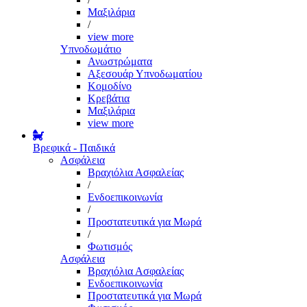
Μαξιλάρια
/
view more
Υπνοδωμάτιο
Ανωστρώματα
Αξεσουάρ Υπνοδωματίου
Κομοδίνο
Κρεβάτια
Μαξιλάρια
view more
Βρεφικά - Παιδικά
Ασφάλεια
Βραχιόλια Ασφαλείας
/
Ενδοεπικοινωνία
/
Προστατευτικά για Μωρά
/
Φωτισμός
Ασφάλεια
Βραχιόλια Ασφαλείας
Ενδοεπικοινωνία
Προστατευτικά για Μωρά