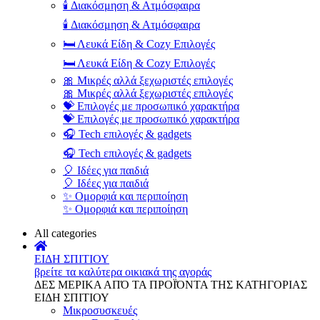
🕯️ Διακόσμηση & Ατμόσφαιρα
🕯️ Διακόσμηση & Ατμόσφαιρα
🛏️ Λευκά Είδη & Cozy Επιλογές
🛏️ Λευκά Είδη & Cozy Επιλογές
🎀 Μικρές αλλά ξεχωριστές επιλογές
🎀 Μικρές αλλά ξεχωριστές επιλογές
💝 Επιλογές με προσωπικό χαρακτήρα
💝 Επιλογές με προσωπικό χαρακτήρα
🎧 Tech επιλογές & gadgets
🎧 Tech επιλογές & gadgets
🎈 Ιδέες για παιδιά
🎈 Ιδέες για παιδιά
✨ Ομορφιά και περιποίηση
✨ Ομορφιά και περιποίηση
All categories
ΕΙΔΗ ΣΠΙΤΙΟΥ
βρείτε τα καλύτερα οικιακά της αγοράς
ΔΕΣ ΜΕΡΙΚΑ ΑΠΌ ΤΑ ΠΡΟΪΌΝΤΑ ΤΗΣ ΚΑΤΗΓΟΡΙΑΣ
ΕΙΔΗ ΣΠΙΤΙΟΥ
Μικροσυσκευές