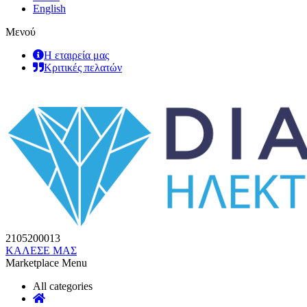
English
Μενού
Η εταιρεία μας
Κριτικές πελατών
2105200013
ΚΑΛΕΣΕ ΜΑΣ
Marketplace Menu
All categories