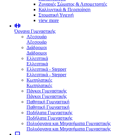
Ζυγαριές Σώματος & Λιπομετρητές
Καλλυντικά & Περιποίηση
Στοματική Υγιεινή
view more
Όργανα Γυμναστικής
Αξεσουάρ
Αξεσουάρ
Διάδρομοι
Διάδρομοι
Ελλειπτικά
Ελλειπτικά
Ελλειπτικά - Stepper
Ελλειπτικά - Stepper
Κωπηλατικές
Κωπηλατικές
Πάγκοι Γυμναστικής
Πάγκοι Γυμναστικής
Παθητική Γυμναστική
Παθητική Γυμναστική
Ποδήλατα Γυμναστικής
Ποδήλατα Γυμναστικής
Πολυόργανα και Μηχανήματα Γυμναστικής
Πολυόργανα και Μηχανήματα Γυμναστικής