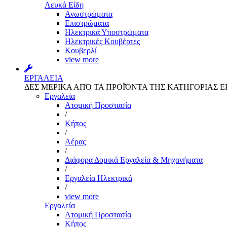
Λευκά Είδη
Ανωστρώματα
Επιστρώματα
Ηλεκτρικά Υποστρώματα
Ηλεκτρικές Κουβέρτες
Κουβερλί
view more
ΕΡΓΑΛΕΙΑ
ΔΕΣ ΜΕΡΙΚΑ ΑΠΌ ΤΑ ΠΡΟΪΌΝΤΑ ΤΗΣ ΚΑΤΗΓΟΡΙΑΣ Ε
Εργαλεία
Aτομική Προστασία
/
Kήπος
/
Αέρας
/
Διάφορα Δομικά Εργαλεία & Μηχανήματα
/
Εργαλεία Ηλεκτρικά
/
view more
Εργαλεία
Aτομική Προστασία
Kήπος