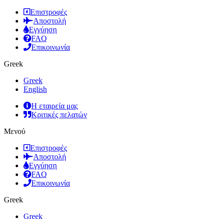
Επιστροφές
Αποστολή
Εγγύηση
FAQ
Επικοινωνία
Greek
Greek
English
Η εταιρεία μας
Κριτικές πελατών
Μενού
Επιστροφές
Αποστολή
Εγγύηση
FAQ
Επικοινωνία
Greek
Greek