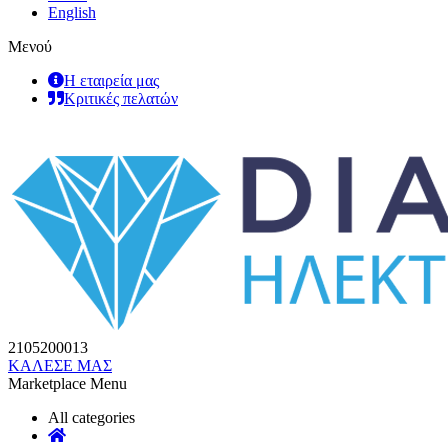
English
Μενού
Η εταιρεία μας
Κριτικές πελατών
2105200013
ΚΑΛΕΣΕ ΜΑΣ
Marketplace Menu
All categories