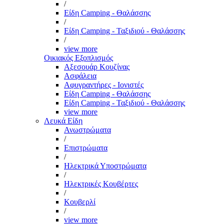
/
Είδη Camping - Θαλάσσης
/
Είδη Camping - Ταξιδιού - Θαλάσσης
/
view more
Οικιακός Εξοπλισμός
Αξεσουάρ Κουζίνας
Ασφάλεια
Αφυγραντήρες - Ιονιστές
Είδη Camping - Θαλάσσης
Είδη Camping - Ταξιδιού - Θαλάσσης
view more
Λευκά Είδη
Ανωστρώματα
/
Επιστρώματα
/
Ηλεκτρικά Υποστρώματα
/
Ηλεκτρικές Κουβέρτες
/
Κουβερλί
/
view more