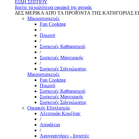
ΕΙΔΗ ΣΠΙΤΙΟΥ
βρείτε τα καλύτερα οικιακά της αγοράς
ΔΕΣ ΜΕΡΙΚΑ ΑΠΌ ΤΑ ΠΡΟΪΌΝΤΑ ΤΗΣ ΚΑΤΗΓΟΡΙΑΣ Ε
Μικροσυσκευές
Fun Cooking
/
Πρωινό
/
Συσκευές Καθαρισμού
/
Συσκευές Μαγειρικής
/
Συσκευές Σιδερώματος
Μικροσυσκευές
Fun Cooking
Πρωινό
Συσκευές Καθαρισμού
Συσκευές Μαγειρικής
Συσκευές Σιδερώματος
Οικιακός Εξοπλισμός
Αξεσουάρ Κουζίνας
/
Ασφάλεια
/
Αφυγραντήρες - Ιονιστές