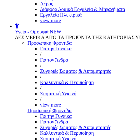
Αέρας
Διάφορα Δομικά Εργαλεία & Μηχανήματα
Εργαλεία Ηλεκτρικά
view more
Υγεία - Ομορφιά
NEW
ΔΕΣ ΜΕΡΙΚΑ ΑΠΌ ΤΑ ΠΡΟΪΌΝΤΑ ΤΗΣ ΚΑΤΗΓΟΡΙΑΣ Υ
Προσωπική Φροντίδα
Για την Γυναίκα
/
Για τον Άνδρα
/
Ζυγαριές Σώματος & Λιπομετρητές
/
Καλλυντικά & Περιποίηση
/
Στοματική Υγιεινή
/
view more
Προσωπική Φροντίδα
Για την Γυναίκα
Για τον Άνδρα
Ζυγαριές Σώματος & Λιπομετρητές
Καλλυντικά & Περιποίηση
Στοματική Υγιεινή