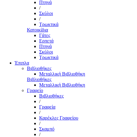
Πτηνά
/
Σκύλοι
/
Τρωκτικά
Κατοικίδια
Γάτες
Ερπετά
Πτηνά
Σκύλοι
Τρωκτικά
Έπιπλα
Βιβλιοθήκες
Μεταλλική Βιβλιοθήκη
Βιβλιοθήκες
Μεταλλική Βιβλιοθήκη
Γραφείο
Βιβλιοθήκες
/
Γραφεία
/
Καρέκλες Γραφείου
/
Σκαμπό
/