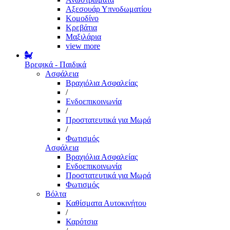
Αξεσουάρ Υπνοδωματίου
Κομοδίνο
Κρεβάτια
Μαξιλάρια
view more
Βρεφικά - Παιδικά
Ασφάλεια
Βραχιόλια Ασφαλείας
/
Ενδοεπικοινωνία
/
Προστατευτικά για Μωρά
/
Φωτισμός
Ασφάλεια
Βραχιόλια Ασφαλείας
Ενδοεπικοινωνία
Προστατευτικά για Μωρά
Φωτισμός
Βόλτα
Καθίσματα Αυτοκινήτου
/
Καρότσια