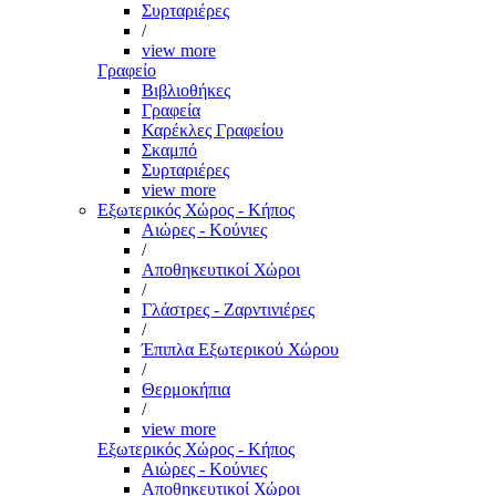
Συρταριέρες
/
view more
Γραφείο
Βιβλιοθήκες
Γραφεία
Καρέκλες Γραφείου
Σκαμπό
Συρταριέρες
view more
Εξωτερικός Χώρος - Κήπος
Αιώρες - Κούνιες
/
Αποθηκευτικοί Χώροι
/
Γλάστρες - Ζαρντινιέρες
/
Έπιπλα Εξωτερικού Χώρου
/
Θερμοκήπια
/
view more
Εξωτερικός Χώρος - Κήπος
Αιώρες - Κούνιες
Αποθηκευτικοί Χώροι