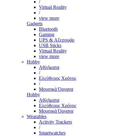
/
Virtual Reality
/
view more
Gadgets
Bluetooth
Gaming
UPS & Αξεσουάρ
USB Sticks
Virtual Reality
view more
Hobby
Αθλήματα
/
Ελεύθερος Χρόνος
/
Μουσικά Όργανα
Hobby
Αθλήματα
Ελεύθερος Χρόνος
Μουσικά Όργανα
Wearables
Activity Trackers
/
Smartwatches