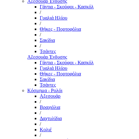
Αξεσουάρ Ένδυσης
Γάντια - Σκούφοι - Κασκόλ
/
Γυαλιά Ηλίου
/
Θήκες - Πορτοφόλια
/
Σακίδια
/
Τσάντες
Αξεσουάρ Ένδυσης
Γάντια - Σκούφοι - Κασκόλ
Γυαλιά Ηλίου
Θήκες - Πορτοφόλια
Σακίδια
Τσάντες
Κόσμημα - Ρολόι
Αξεσουάρ
/
Βραχιόλια
/
Δαχτυλίδια
/
Κολιέ
/