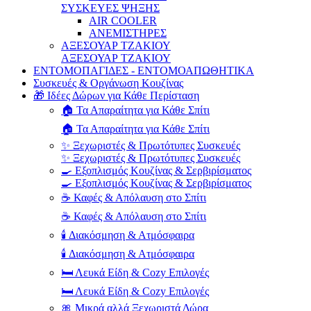
ΣΥΣΚΕΥΕΣ ΨΗΞΗΣ
AIR COOLER
ΑΝΕΜΙΣΤΗΡΕΣ
ΑΞΕΣΟΥΑΡ ΤΖΑΚΙΟΥ
ΑΞΕΣΟΥΑΡ ΤΖΑΚΙΟΥ
ΕΝΤΟΜΟΠΑΓΙΔΕΣ - ΕΝΤΟΜΟΑΠΩΘΗΤΙΚΑ
Συσκευές & Οργάνωση Κουζίνας
🎁 Ιδέες Δώρων για Κάθε Περίσταση
🏠 Τα Απαραίτητα για Κάθε Σπίτι
🏠 Τα Απαραίτητα για Κάθε Σπίτι
✨ Ξεχωριστές & Πρωτότυπες Συσκευές
✨ Ξεχωριστές & Πρωτότυπες Συσκευές
🍳 Εξοπλισμός Κουζίνας & Σερβιρίσματος
🍳 Εξοπλισμός Κουζίνας & Σερβιρίσματος
☕ Καφές & Απόλαυση στο Σπίτι
☕ Καφές & Απόλαυση στο Σπίτι
🕯️ Διακόσμηση & Ατμόσφαιρα
🕯️ Διακόσμηση & Ατμόσφαιρα
🛏️ Λευκά Είδη & Cozy Επιλογές
🛏️ Λευκά Είδη & Cozy Επιλογές
🎀 Μικρά αλλά Ξεχωριστά Δώρα