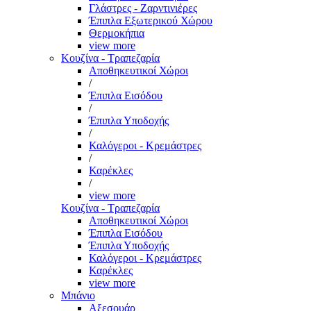
Γλάστρες - Ζαρντινιέρες
Έπιπλα Εξωτερικού Χώρου
Θερμοκήπια
view more
Κουζίνα - Τραπεζαρία
Αποθηκευτικοί Χώροι
/
Έπιπλα Εισόδου
/
Έπιπλα Υποδοχής
/
Καλόγεροι - Κρεμάστρες
/
Καρέκλες
/
view more
Κουζίνα - Τραπεζαρία
Αποθηκευτικοί Χώροι
Έπιπλα Εισόδου
Έπιπλα Υποδοχής
Καλόγεροι - Κρεμάστρες
Καρέκλες
view more
Μπάνιο
Αξεσουάρ