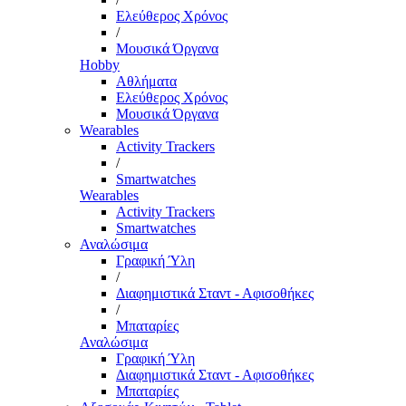
Ελεύθερος Χρόνος
/
Μουσικά Όργανα
Hobby
Αθλήματα
Ελεύθερος Χρόνος
Μουσικά Όργανα
Wearables
Activity Trackers
/
Smartwatches
Wearables
Activity Trackers
Smartwatches
Αναλώσιμα
Γραφική Ύλη
/
Διαφημιστικά Σταντ - Αφισοθήκες
/
Μπαταρίες
Αναλώσιμα
Γραφική Ύλη
Διαφημιστικά Σταντ - Αφισοθήκες
Μπαταρίες