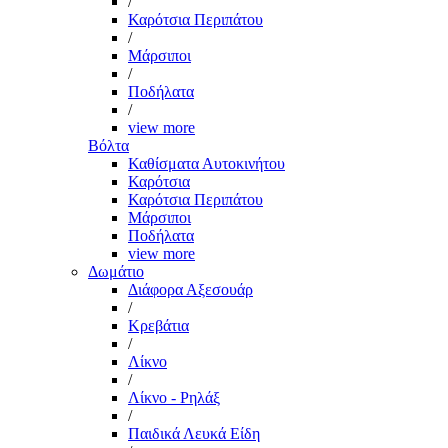
/
Καρότσια Περιπάτου
/
Μάρσιποι
/
Ποδήλατα
/
view more
Βόλτα
Καθίσματα Αυτοκινήτου
Καρότσια
Καρότσια Περιπάτου
Μάρσιποι
Ποδήλατα
view more
Δωμάτιο
Διάφορα Αξεσουάρ
/
Κρεβάτια
/
Λίκνο
/
Λίκνο - Ρηλάξ
/
Παιδικά Λευκά Είδη