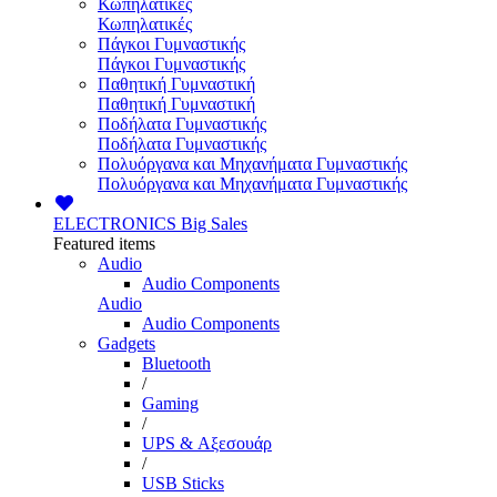
Κωπηλατικές
Κωπηλατικές
Πάγκοι Γυμναστικής
Πάγκοι Γυμναστικής
Παθητική Γυμναστική
Παθητική Γυμναστική
Ποδήλατα Γυμναστικής
Ποδήλατα Γυμναστικής
Πολυόργανα και Μηχανήματα Γυμναστικής
Πολυόργανα και Μηχανήματα Γυμναστικής
ELECTRONICS
Big Sales
Featured items
Audio
Audio Components
Audio
Audio Components
Gadgets
Bluetooth
/
Gaming
/
UPS & Αξεσουάρ
/
USB Sticks