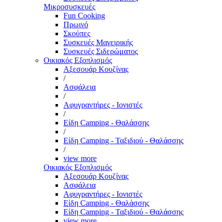
Μικροσυσκευές
Fun Cooking
Πρωινό
Σκούπες
Συσκευές Μαγειρικής
Συσκευές Σιδερώματος
Οικιακός Εξοπλισμός
Αξεσουάρ Κουζίνας
/
Ασφάλεια
/
Αφυγραντήρες - Ιονιστές
/
Είδη Camping - Θαλάσσης
/
Είδη Camping - Ταξιδιού - Θαλάσσης
/
view more
Οικιακός Εξοπλισμός
Αξεσουάρ Κουζίνας
Ασφάλεια
Αφυγραντήρες - Ιονιστές
Είδη Camping - Θαλάσσης
Είδη Camping - Ταξιδιού - Θαλάσσης
view more