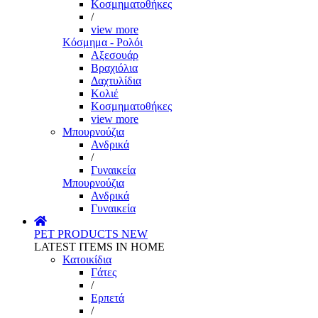
Κοσμηματοθήκες
/
view more
Κόσμημα - Ρολόι
Αξεσουάρ
Βραχιόλια
Δαχτυλίδια
Κολιέ
Κοσμηματοθήκες
view more
Μπουρνούζια
Ανδρικά
/
Γυναικεία
Μπουρνούζια
Ανδρικά
Γυναικεία
PET PRODUCTS
NEW
LATEST ITEMS IN HOME
Κατοικίδια
Γάτες
/
Ερπετά
/