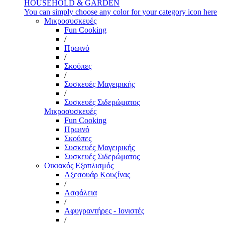
HOUSEHOLD & GARDEN
You can simply choose any color for your category icon here
Μικροσυσκευές
Fun Cooking
/
Πρωινό
/
Σκούπες
/
Συσκευές Μαγειρικής
/
Συσκευές Σιδερώματος
Μικροσυσκευές
Fun Cooking
Πρωινό
Σκούπες
Συσκευές Μαγειρικής
Συσκευές Σιδερώματος
Οικιακός Εξοπλισμός
Αξεσουάρ Κουζίνας
/
Ασφάλεια
/
Αφυγραντήρες - Ιονιστές
/