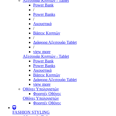
Αξεσουάρ Κινητών - Tablet
Power Bank
/
Power Banks
/
Ακουστικά
/
Βάσεις Κινητών
/
Διάφορα Αξεσουάρ Tablet
/
view more
Αξεσουάρ Κινητών - Tablet
Power Bank
Power Banks
Ακουστικά
Βάσεις Κινητών
Διάφορα Αξεσουάρ Tablet
view more
Οθόνες Υπολογιστών
Φορητές Οθόνες
Οθόνες Υπολογιστών
Φορητές Οθόνες
FASHION STYLING