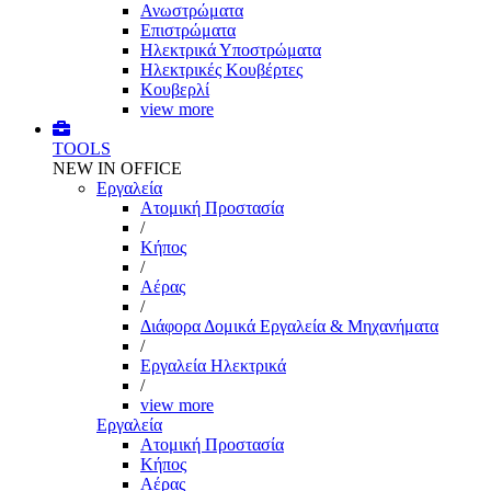
Ανωστρώματα
Επιστρώματα
Ηλεκτρικά Υποστρώματα
Ηλεκτρικές Κουβέρτες
Κουβερλί
view more
TOOLS
NEW IN OFFICE
Εργαλεία
Aτομική Προστασία
/
Kήπος
/
Αέρας
/
Διάφορα Δομικά Εργαλεία & Μηχανήματα
/
Εργαλεία Ηλεκτρικά
/
view more
Εργαλεία
Aτομική Προστασία
Kήπος
Αέρας