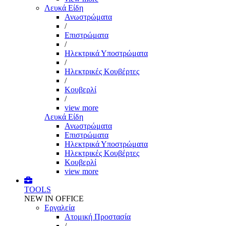
Λευκά Είδη
Ανωστρώματα
/
Επιστρώματα
/
Ηλεκτρικά Υποστρώματα
/
Ηλεκτρικές Κουβέρτες
/
Κουβερλί
/
view more
Λευκά Είδη
Ανωστρώματα
Επιστρώματα
Ηλεκτρικά Υποστρώματα
Ηλεκτρικές Κουβέρτες
Κουβερλί
view more
TOOLS
NEW IN OFFICE
Εργαλεία
Aτομική Προστασία
/