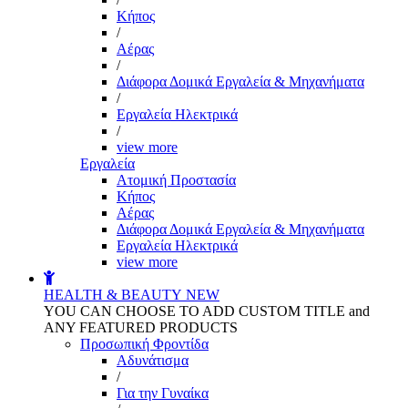
Kήπος
/
Αέρας
/
Διάφορα Δομικά Εργαλεία & Μηχανήματα
/
Εργαλεία Ηλεκτρικά
/
view more
Εργαλεία
Aτομική Προστασία
Kήπος
Αέρας
Διάφορα Δομικά Εργαλεία & Μηχανήματα
Εργαλεία Ηλεκτρικά
view more
HEALTH & BEAUTY
NEW
YOU CAN CHOOSE TO ADD CUSTOM TITLE and
ANY FEATURED PRODUCTS
Προσωπική Φροντίδα
Αδυνάτισμα
/
Για την Γυναίκα