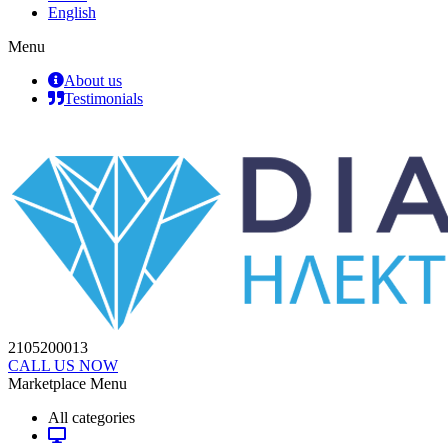
English
Menu
About us
Testimonials
2105200013
CALL US NOW
Marketplace Menu
All categories