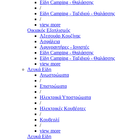
Είδη Camping - Θαλάσσης
/
Είδη Camping - Ταξιδιού - Θαλάσσης
/
view more
Οικιακός Εξοπλισμός
Αξεσουάρ Κουζίνας
Ασφάλεια
Αφυγραντήρες - Ιονιστές
Είδη Camping - Θαλάσσης
Είδη Camping - Ταξιδιού - Θαλάσσης
view more
Λευκά Είδη
Ανωστρώματα
/
Επιστρώματα
/
Ηλεκτρικά Υποστρώματα
/
Ηλεκτρικές Κουβέρτες
/
Κουβερλί
/
view more
Λευκά Είδη