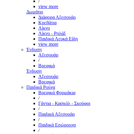
/
view more
Δωμάτιο
Διάφορα Αξεσουάρ
Κρεβάτια
Λίκνο
Λίκνο - Ρηλάξ
Παιδικά Λευκά Είδη
view more
Ένδυση
Αξεσουάρ
/
Βρεφικά
Ένδυση
Αξεσουάρ
Βρεφικά
Παιδικά Ρούχα
Βρεφικά Φορμάκια
/
Γάντια - Κασκόλ - Σκούφοι
/
Παιδικά Αξεσουάρ
/
Παιδικά Εσώρουχα
/