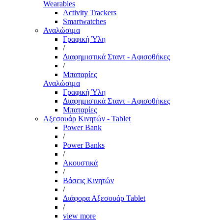
Wearables
Activity Trackers
Smartwatches
Αναλώσιμα
Γραφική Ύλη
/
Διαφημιστικά Σταντ - Αφισοθήκες
/
Μπαταρίες
Αναλώσιμα
Γραφική Ύλη
Διαφημιστικά Σταντ - Αφισοθήκες
Μπαταρίες
Αξεσουάρ Κινητών - Tablet
Power Bank
/
Power Banks
/
Ακουστικά
/
Βάσεις Κινητών
/
Διάφορα Αξεσουάρ Tablet
/
view more