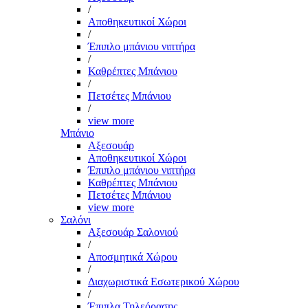
/
Αποθηκευτικοί Χώροι
/
Έπιπλο μπάνιου νιπτήρα
/
Καθρέπτες Μπάνιου
/
Πετσέτες Μπάνιου
/
view more
Μπάνιο
Αξεσουάρ
Αποθηκευτικοί Χώροι
Έπιπλο μπάνιου νιπτήρα
Καθρέπτες Μπάνιου
Πετσέτες Μπάνιου
view more
Σαλόνι
Αξεσουάρ Σαλονιού
/
Αποσμητικά Χώρου
/
Διαχωριστικά Εσωτερικού Χώρου
/
Έπιπλα Τηλεόρασης