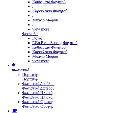
Καθίσματα Φαγητού
/
Καρεκλάκια Φαγητού
/
Μπάνιο Μωρού
/
view more
Φροντίδα
Γιογιό
Είδη Εκπαίδευσης Φαγητού
Καθίσματα Φαγητού
Καρεκλάκια Φαγητού
Μπάνιο Μωρού
view more
Φωτιστικά
Πορτατίφ
Πορτατίφ
Φωτιστικά Δαπέδου
Φωτιστικά Δαπέδου
Φωτιστικά Ηλιακά
Φωτιστικά Ηλιακά
Φωτιστικά Οροφής
Φωτιστικά Οροφής