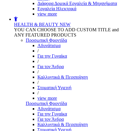
Διάφορα Δομικά Εργαλεία & Μηχανήματα
Εργαλεία Ηλεκτρικά
view more
HEALTH & BEAUTY
NEW
YOU CAN CHOOSE TO ADD CUSTOM TITLE and
ANY FEATURED PRODUCTS
Προσωπική Φροντίδα
Αδυνάτισμα
/
Για την Γυναίκα
/
Για τον Άνδρα
/
Καλλυντικά & Περιποίηση
/
Στοματική Υγιεινή
/
view more
Προσωπική Φροντίδα
Αδυνάτισμα
Για την Γυναίκα
Για τον Άνδρα
Καλλυντικά & Περιποίηση
Στοματική Υγιεινή