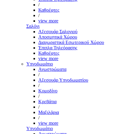
/
Καθρέφτες
/
view more
Σαλόνι
Αξεσουάρ Σαλονιού
Αποσμητικά Χώρου
Διαχωριστικά Εσωτερικού Χώρου
Έπιπλα Τηλεόρασης
Καθρέφτες
view more
Υπνοδωμάτιο
Ανωστρώματα
/
Αξεσουάρ Υπνοδωματίου
/
Κομοδίνο
/
Κρεβάτια
/
Μαξιλάρια
/
view more
Υπνοδωμάτιο
Ανωστρώματα