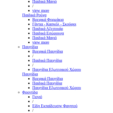
Παιδικά Μαγιό
/
view more
Παιδικά Ρούχα
Βρεφικά Φορμάκια
Γάντια - Κασκόλ - Σκούφοι
Παιδικά Αξεσουάρ
Παιδικά Εσώρουχα
Παιδικά Μαγιό
view more
Παιχνίδια
Βρεφικά Παιχνίδια
/
Παιδικά Παιχνίδια
/
Παιχνίδια Εξωτερικού Χώρου
Παιχνίδια
Βρεφικά Παιχνίδια
Παιδικά Παιχνίδια
Παιχνίδια Εξωτερικού Χώρου
Φροντίδα
Γιογιό
/
Είδη Εκπαίδευσης Φαγητού
/