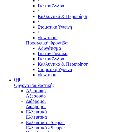
/
Για τον Άνδρα
/
Καλλυντικά & Περιποίηση
/
Στοματική Υγιεινή
/
view more
Προσωπική Φροντίδα
Αδυνάτισμα
Για την Γυναίκα
Για τον Άνδρα
Καλλυντικά & Περιποίηση
Στοματική Υγιεινή
view more
Όργανα Γυμναστικής
Αξεσουάρ
Αξεσουάρ
Διάδρομοι
Διάδρομοι
Ελλειπτικά
Ελλειπτικά
Ελλειπτικά - Stepper
Ελλειπτικά - Stepper