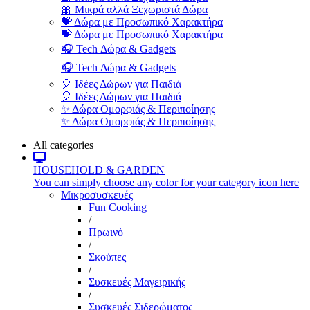
🎀 Μικρά αλλά Ξεχωριστά Δώρα
💝 Δώρα με Προσωπικό Χαρακτήρα
💝 Δώρα με Προσωπικό Χαρακτήρα
🎧 Tech Δώρα & Gadgets
🎧 Tech Δώρα & Gadgets
🎈 Ιδέες Δώρων για Παιδιά
🎈 Ιδέες Δώρων για Παιδιά
✨ Δώρα Ομορφιάς & Περιποίησης
✨ Δώρα Ομορφιάς & Περιποίησης
All categories
HOUSEHOLD & GARDEN
You can simply choose any color for your category icon here
Μικροσυσκευές
Fun Cooking
/
Πρωινό
/
Σκούπες
/
Συσκευές Μαγειρικής
/
Συσκευές Σιδερώματος