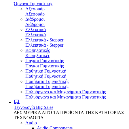
Όργανα Γυμναστικής
Αξεσουάρ
Αξεσουάρ
Διάδρομοι
Διάδρομοι
Ελλειπτικά
Ελλειπτικά
Ελλειπτικά - Stepper
Ελλειπτικά - Stepper
Κωπηλατικές
Κωπηλατικές
Πάγκοι Γυμναστικής
Πάγκοι Γυμναστικής
Παθητική Γυμναστική
Παθητική Γυμναστική
Ποδήλατα Γυμναστικής
Ποδήλατα Γυμναστικής
Πολυόργανα και Μηχανήματα Γυμναστικής
Πολυόργανα και Μηχανήματα Γυμναστικής
Τεχνολογία
Big Sales
ΔΕΣ ΜΕΡΙΚΑ ΑΠΌ ΤΑ ΠΡΟΪΌΝΤΑ ΤΗΣ ΚΑΤΗΓΟΡΙΑΣ
ΤΕΧΝΟΛΟΓΙΑ
Audio
Audio Components