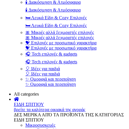
🕯️ Διακόσμηση & Ατμόσφαιρα
🕯️ Διακόσμηση & Ατμόσφαιρα
🛏️ Λευκά Είδη & Cozy Επιλογές
🛏️ Λευκά Είδη & Cozy Επιλογές
🎀 Μικρές αλλά ξεχωριστές επιλογές
🎀 Μικρές αλλά ξεχωριστές επιλογές
💝 Επιλογές με προσωπικό χαρακτήρα
💝 Επιλογές με προσωπικό χαρακτήρα
🎧 Tech επιλογές & gadgets
🎧 Tech επιλογές & gadgets
🎈 Ιδέες για παιδιά
🎈 Ιδέες για παιδιά
✨ Ομορφιά και περιποίηση
✨ Ομορφιά και περιποίηση
All categories
ΕΙΔΗ ΣΠΙΤΙΟΥ
βρείτε τα καλύτερα οικιακά της αγοράς
ΔΕΣ ΜΕΡΙΚΑ ΑΠΌ ΤΑ ΠΡΟΪΌΝΤΑ ΤΗΣ ΚΑΤΗΓΟΡΙΑΣ
ΕΙΔΗ ΣΠΙΤΙΟΥ
Μικροσυσκευές