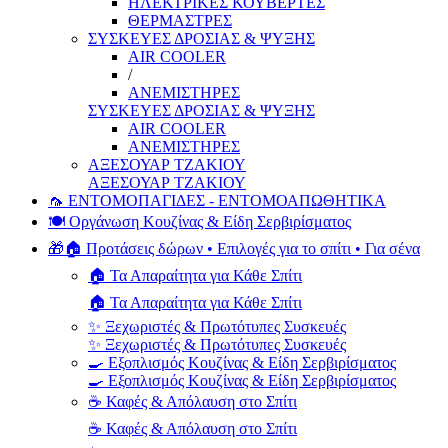
ΗΛΕΚΤΡΙΚΕΣ ΚΟΥΒΕΡΤΕΣ
ΘΕΡΜΑΣΤΡΕΣ
ΣΥΣΚΕΥΕΣ ΔΡΟΣΙΑΣ & ΨΥΞΗΣ
AIR COOLER
/
ΑΝΕΜΙΣΤΗΡΕΣ
ΣΥΣΚΕΥΕΣ ΔΡΟΣΙΑΣ & ΨΥΞΗΣ
AIR COOLER
ΑΝΕΜΙΣΤΗΡΕΣ
ΑΞΕΣΟΥΑΡ ΤΖΑΚΙΟΥ
ΑΞΕΣΟΥΑΡ ΤΖΑΚΙΟΥ
🦟 ΕΝΤΟΜΟΠΑΓΙΔΕΣ - ΕΝΤΟΜΟΑΠΩΘΗΤΙΚΑ
🍽️ Οργάνωση Κουζίνας & Είδη Σερβιρίσματος
🎁🏠 Προτάσεις δώρων • Επιλογές για το σπίτι • Για σένα
🏠 Τα Απαραίτητα για Κάθε Σπίτι
🏠 Τα Απαραίτητα για Κάθε Σπίτι
✨ Ξεχωριστές & Πρωτότυπες Συσκευές
✨ Ξεχωριστές & Πρωτότυπες Συσκευές
🍳 Εξοπλισμός Κουζίνας & Είδη Σερβιρίσματος
🍳 Εξοπλισμός Κουζίνας & Είδη Σερβιρίσματος
☕ Καφές & Απόλαυση στο Σπίτι
☕ Καφές & Απόλαυση στο Σπίτι