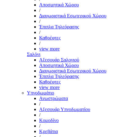
Αποσμητικά Χώρου
/
Διαχωριστικά Εσωτερικού Χώρου
/
Έπιπλα Τηλεόρασης
/
Καθρέφτες
/
view more
Σαλόνι
Αξεσουάρ Σαλονιού
Αποσμητικά Χώρου
Διαχωριστικά Εσωτερικού Χώρου
Έπιπλα Τηλεόρασης
Καθρέφτες
view more
Υπνοδωμάτιο
Ανωστρώματα
/
Αξεσουάρ Υπνοδωματίου
/
Κομοδίνο
/
Κρεβάτια
/