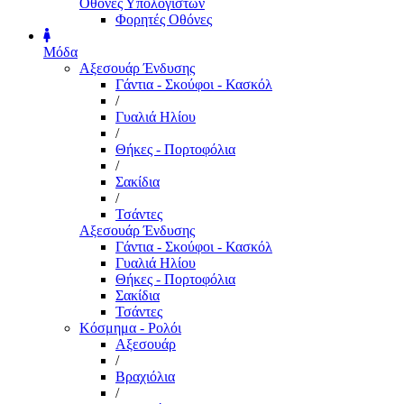
Οθόνες Υπολογιστών
Φορητές Οθόνες
Μόδα
Αξεσουάρ Ένδυσης
Γάντια - Σκούφοι - Κασκόλ
/
Γυαλιά Ηλίου
/
Θήκες - Πορτοφόλια
/
Σακίδια
/
Τσάντες
Αξεσουάρ Ένδυσης
Γάντια - Σκούφοι - Κασκόλ
Γυαλιά Ηλίου
Θήκες - Πορτοφόλια
Σακίδια
Τσάντες
Κόσμημα - Ρολόι
Αξεσουάρ
/
Βραχιόλια
/