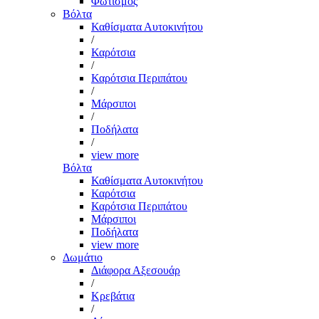
Φωτισμός
Βόλτα
Καθίσματα Αυτοκινήτου
/
Καρότσια
/
Καρότσια Περιπάτου
/
Μάρσιποι
/
Ποδήλατα
/
view more
Βόλτα
Καθίσματα Αυτοκινήτου
Καρότσια
Καρότσια Περιπάτου
Μάρσιποι
Ποδήλατα
view more
Δωμάτιο
Διάφορα Αξεσουάρ
/
Κρεβάτια
/