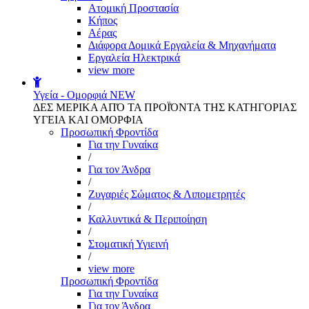
Aτομική Προστασία
Kήπος
Αέρας
Διάφορα Δομικά Εργαλεία & Μηχανήματα
Εργαλεία Ηλεκτρικά
view more
Υγεία - Ομορφιά
NEW
ΔΕΣ ΜΕΡΙΚΑ ΑΠΌ ΤΑ ΠΡΟΪΌΝΤΑ ΤΗΣ ΚΑΤΗΓΟΡΙΑΣ
ΥΓΕΙΑ ΚΑΙ ΟΜΟΡΦΙΑ
Προσωπική Φροντίδα
Για την Γυναίκα
/
Για τον Άνδρα
/
Ζυγαριές Σώματος & Λιπομετρητές
/
Καλλυντικά & Περιποίηση
/
Στοματική Υγιεινή
/
view more
Προσωπική Φροντίδα
Για την Γυναίκα
Για τον Άνδρα