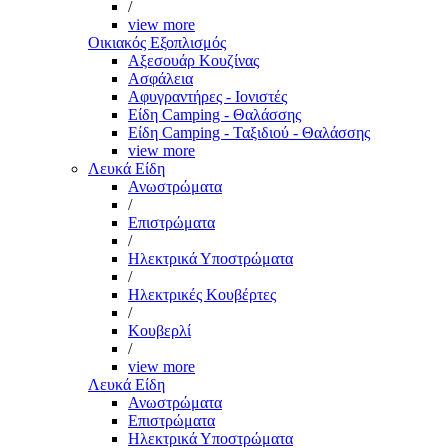
/
view more
Οικιακός Εξοπλισμός
Αξεσουάρ Κουζίνας
Ασφάλεια
Αφυγραντήρες - Ιονιστές
Είδη Camping - Θαλάσσης
Είδη Camping - Ταξιδιού - Θαλάσσης
view more
Λευκά Είδη
Ανωστρώματα
/
Επιστρώματα
/
Ηλεκτρικά Υποστρώματα
/
Ηλεκτρικές Κουβέρτες
/
Κουβερλί
/
view more
Λευκά Είδη
Ανωστρώματα
Επιστρώματα
Ηλεκτρικά Υποστρώματα