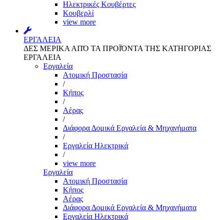
Ηλεκτρικές Κουβέρτες
Κουβερλί
view more
ΕΡΓΑΛΕΙΑ
ΔΕΣ ΜΕΡΙΚΑ ΑΠΌ ΤΑ ΠΡΟΪΌΝΤΑ ΤΗΣ ΚΑΤΗΓΟΡΙΑΣ
ΕΡΓΑΛΕΙΑ
Εργαλεία
Aτομική Προστασία
/
Kήπος
/
Αέρας
/
Διάφορα Δομικά Εργαλεία & Μηχανήματα
/
Εργαλεία Ηλεκτρικά
/
view more
Εργαλεία
Aτομική Προστασία
Kήπος
Αέρας
Διάφορα Δομικά Εργαλεία & Μηχανήματα
Εργαλεία Ηλεκτρικά