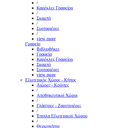
/
Καρέκλες Γραφείου
/
Σκαμπό
/
Συρταριέρες
/
view more
Γραφείο
Βιβλιοθήκες
Γραφεία
Καρέκλες Γραφείου
Σκαμπό
Συρταριέρες
view more
Εξωτερικός Χώρος - Κήπος
Αιώρες - Κούνιες
/
Αποθηκευτικοί Χώροι
/
Γλάστρες - Ζαρντινιέρες
/
Έπιπλα Εξωτερικού Χώρου
/
Θερμοκήπια