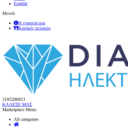
English
Μενού
Η εταιρεία μας
Κριτικές πελατών
2105200013
ΚΑΛΕΣΕ ΜΑΣ
Marketplace Menu
All categories