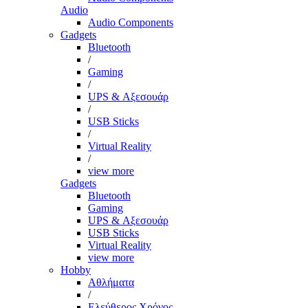
Audio
Audio Components
Gadgets
Bluetooth
/
Gaming
/
UPS & Αξεσουάρ
/
USB Sticks
/
Virtual Reality
/
view more
Gadgets
Bluetooth
Gaming
UPS & Αξεσουάρ
USB Sticks
Virtual Reality
view more
Hobby
Αθλήματα
/
Ελεύθερος Χρόνος