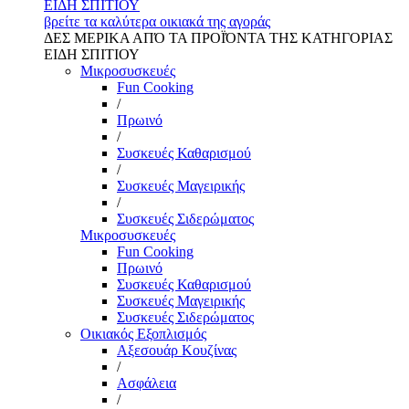
ΕΙΔΗ ΣΠΙΤΙΟΥ
βρείτε τα καλύτερα οικιακά της αγοράς
ΔΕΣ ΜΕΡΙΚΑ ΑΠΌ ΤΑ ΠΡΟΪΌΝΤΑ ΤΗΣ ΚΑΤΗΓΟΡΙΑΣ
ΕΙΔΗ ΣΠΙΤΙΟΥ
Μικροσυσκευές
Fun Cooking
/
Πρωινό
/
Συσκευές Καθαρισμού
/
Συσκευές Μαγειρικής
/
Συσκευές Σιδερώματος
Μικροσυσκευές
Fun Cooking
Πρωινό
Συσκευές Καθαρισμού
Συσκευές Μαγειρικής
Συσκευές Σιδερώματος
Οικιακός Εξοπλισμός
Αξεσουάρ Κουζίνας
/
Ασφάλεια
/