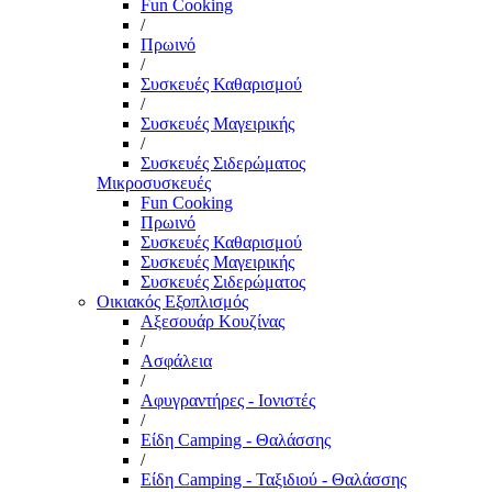
Fun Cooking
/
Πρωινό
/
Συσκευές Καθαρισμού
/
Συσκευές Μαγειρικής
/
Συσκευές Σιδερώματος
Μικροσυσκευές
Fun Cooking
Πρωινό
Συσκευές Καθαρισμού
Συσκευές Μαγειρικής
Συσκευές Σιδερώματος
Οικιακός Εξοπλισμός
Αξεσουάρ Κουζίνας
/
Ασφάλεια
/
Αφυγραντήρες - Ιονιστές
/
Είδη Camping - Θαλάσσης
/
Είδη Camping - Ταξιδιού - Θαλάσσης