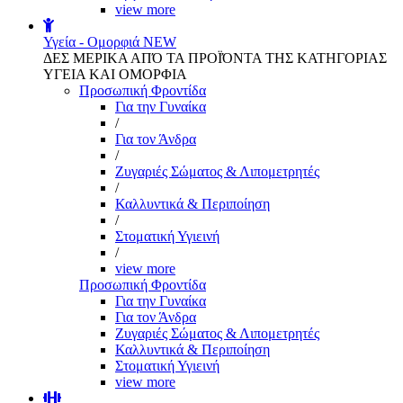
view more
Υγεία - Ομορφιά
NEW
ΔΕΣ ΜΕΡΙΚΑ ΑΠΌ ΤΑ ΠΡΟΪΌΝΤΑ ΤΗΣ ΚΑΤΗΓΟΡΙΑΣ
ΥΓΕΙΑ ΚΑΙ ΟΜΟΡΦΙΑ
Προσωπική Φροντίδα
Για την Γυναίκα
/
Για τον Άνδρα
/
Ζυγαριές Σώματος & Λιπομετρητές
/
Καλλυντικά & Περιποίηση
/
Στοματική Υγιεινή
/
view more
Προσωπική Φροντίδα
Για την Γυναίκα
Για τον Άνδρα
Ζυγαριές Σώματος & Λιπομετρητές
Καλλυντικά & Περιποίηση
Στοματική Υγιεινή
view more