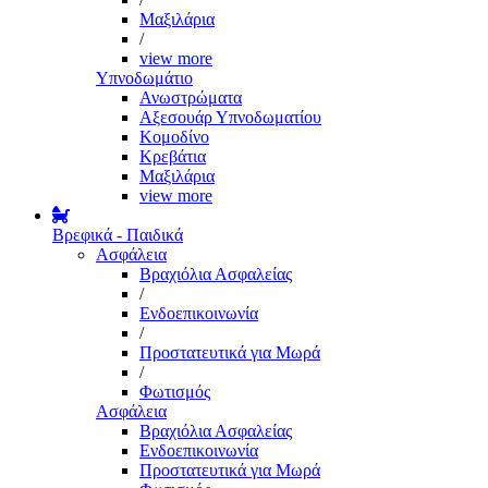
Μαξιλάρια
/
view more
Υπνοδωμάτιο
Ανωστρώματα
Αξεσουάρ Υπνοδωματίου
Κομοδίνο
Κρεβάτια
Μαξιλάρια
view more
Βρεφικά - Παιδικά
Ασφάλεια
Βραχιόλια Ασφαλείας
/
Ενδοεπικοινωνία
/
Προστατευτικά για Μωρά
/
Φωτισμός
Ασφάλεια
Βραχιόλια Ασφαλείας
Ενδοεπικοινωνία
Προστατευτικά για Μωρά