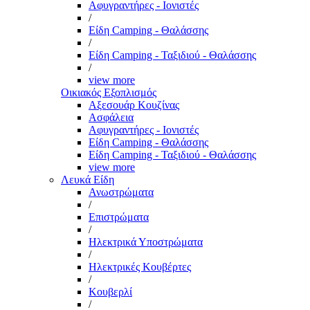
Αφυγραντήρες - Ιονιστές
/
Είδη Camping - Θαλάσσης
/
Είδη Camping - Ταξιδιού - Θαλάσσης
/
view more
Οικιακός Εξοπλισμός
Αξεσουάρ Κουζίνας
Ασφάλεια
Αφυγραντήρες - Ιονιστές
Είδη Camping - Θαλάσσης
Είδη Camping - Ταξιδιού - Θαλάσσης
view more
Λευκά Είδη
Ανωστρώματα
/
Επιστρώματα
/
Ηλεκτρικά Υποστρώματα
/
Ηλεκτρικές Κουβέρτες
/
Κουβερλί
/