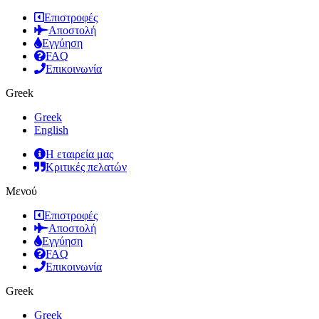
Επιστροφές
Αποστολή
Εγγύηση
FAQ
Επικοινωνία
Greek
Greek
English
Η εταιρεία μας
Κριτικές πελατών
Μενού
Επιστροφές
Αποστολή
Εγγύηση
FAQ
Επικοινωνία
Greek
Greek