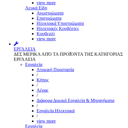
view more
Λευκά Είδη
Ανωστρώματα
Επιστρώματα
Ηλεκτρικά Υποστρώματα
Ηλεκτρικές Κουβέρτες
Κουβερλί
view more
ΕΡΓΑΛΕΙΑ
ΔΕΣ ΜΕΡΙΚΑ ΑΠΌ ΤΑ ΠΡΟΪΌΝΤΑ ΤΗΣ ΚΑΤΗΓΟΡΙΑΣ
ΕΡΓΑΛΕΙΑ
Εργαλεία
Aτομική Προστασία
/
Kήπος
/
Αέρας
/
Διάφορα Δομικά Εργαλεία & Μηχανήματα
/
Εργαλεία Ηλεκτρικά
/
view more
Εργαλεία