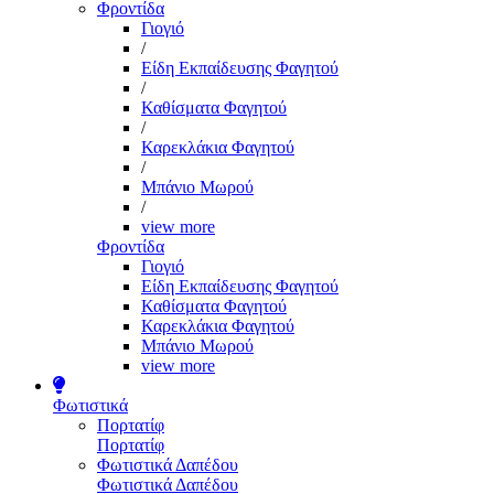
Φροντίδα
Γιογιό
/
Είδη Εκπαίδευσης Φαγητού
/
Καθίσματα Φαγητού
/
Καρεκλάκια Φαγητού
/
Μπάνιο Μωρού
/
view more
Φροντίδα
Γιογιό
Είδη Εκπαίδευσης Φαγητού
Καθίσματα Φαγητού
Καρεκλάκια Φαγητού
Μπάνιο Μωρού
view more
Φωτιστικά
Πορτατίφ
Πορτατίφ
Φωτιστικά Δαπέδου
Φωτιστικά Δαπέδου