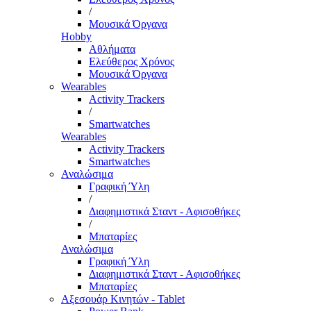
/
Μουσικά Όργανα
Hobby
Αθλήματα
Ελεύθερος Χρόνος
Μουσικά Όργανα
Wearables
Activity Trackers
/
Smartwatches
Wearables
Activity Trackers
Smartwatches
Αναλώσιμα
Γραφική Ύλη
/
Διαφημιστικά Σταντ - Αφισοθήκες
/
Μπαταρίες
Αναλώσιμα
Γραφική Ύλη
Διαφημιστικά Σταντ - Αφισοθήκες
Μπαταρίες
Αξεσουάρ Κινητών - Tablet