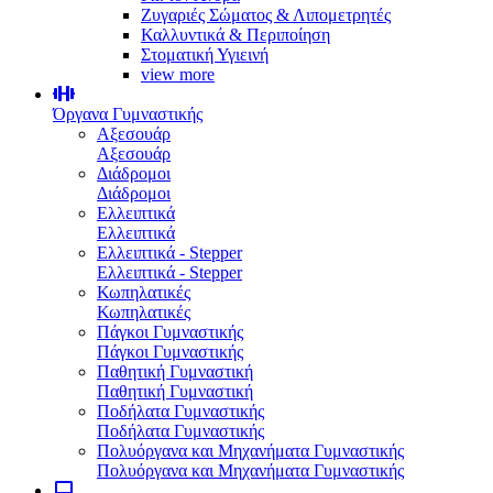
Ζυγαριές Σώματος & Λιπομετρητές
Καλλυντικά & Περιποίηση
Στοματική Υγιεινή
view more
Όργανα Γυμναστικής
Αξεσουάρ
Αξεσουάρ
Διάδρομοι
Διάδρομοι
Ελλειπτικά
Ελλειπτικά
Ελλειπτικά - Stepper
Ελλειπτικά - Stepper
Κωπηλατικές
Κωπηλατικές
Πάγκοι Γυμναστικής
Πάγκοι Γυμναστικής
Παθητική Γυμναστική
Παθητική Γυμναστική
Ποδήλατα Γυμναστικής
Ποδήλατα Γυμναστικής
Πολυόργανα και Μηχανήματα Γυμναστικής
Πολυόργανα και Μηχανήματα Γυμναστικής