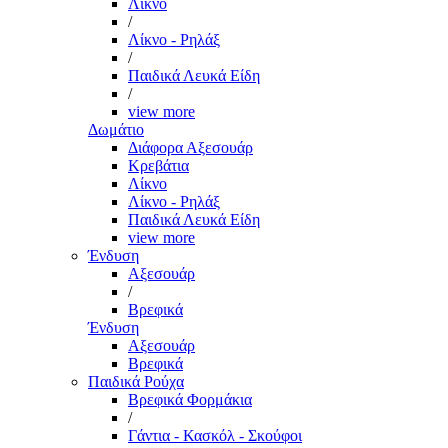
Λίκνο
/
Λίκνο - Ρηλάξ
/
Παιδικά Λευκά Είδη
/
view more
Δωμάτιο
Διάφορα Αξεσουάρ
Κρεβάτια
Λίκνο
Λίκνο - Ρηλάξ
Παιδικά Λευκά Είδη
view more
Ένδυση
Αξεσουάρ
/
Βρεφικά
Ένδυση
Αξεσουάρ
Βρεφικά
Παιδικά Ρούχα
Βρεφικά Φορμάκια
/
Γάντια - Κασκόλ - Σκούφοι