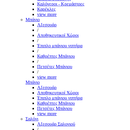
Καλόγεροι - Κρεμάστρες
Καρέκλες
view more
Μπάνιο
Αξεσουάρ
/
Αποθηκευτικοί Χώροι
/
Έπιπλο μπάνιου νιπτήρα
/
Καθρέπτες Μπάνιου
/
Πετσέτες Μπάνιου
/
view more
Μπάνιο
Αξεσουάρ
Αποθηκευτικοί Χώροι
Έπιπλο μπάνιου νιπτήρα
Καθρέπτες Μπάνιου
Πετσέτες Μπάνιου
view more
Σαλόνι
Αξεσουάρ Σαλονιού
/