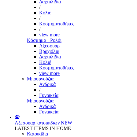
Δαχτυλίδια
/
Κολιέ
/
Κοσμηματοθήκες
/
view more
Κόσμημα - Ρολόι
Αξεσουάρ
Βραχιόλια
Δαχτυλίδια
Κολιέ
Κοσμηματοθήκες
view more
Μπουρνούζια
Ανδρικά
/
Γυναικεία
Μπουρνούζια
Ανδρικά
Γυναικεία
Αξεσουαρ κατοικιδιων
NEW
LATEST ITEMS IN HOME
Κατοικίδια