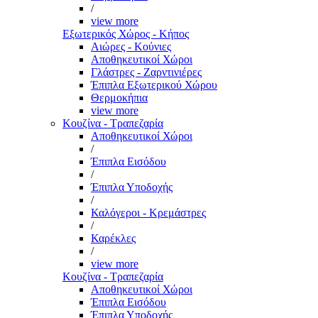
/
view more
Εξωτερικός Χώρος - Κήπος
Αιώρες - Κούνιες
Αποθηκευτικοί Χώροι
Γλάστρες - Ζαρντινιέρες
Έπιπλα Εξωτερικού Χώρου
Θερμοκήπια
view more
Κουζίνα - Τραπεζαρία
Αποθηκευτικοί Χώροι
/
Έπιπλα Εισόδου
/
Έπιπλα Υποδοχής
/
Καλόγεροι - Κρεμάστρες
/
Καρέκλες
/
view more
Κουζίνα - Τραπεζαρία
Αποθηκευτικοί Χώροι
Έπιπλα Εισόδου
Έπιπλα Υποδοχής