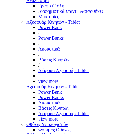
Αναλώσιμα
Γραφική Ύλη
Διαφημιστικά Σταντ - Αφισοθήκες
Μπαταρίες
Αξεσουάρ Κινητών - Tablet
Power Bank
/
Power Banks
/
Ακουστικά
/
Βάσεις Κινητών
/
Διάφορα Αξεσουάρ Tablet
/
view more
Αξεσουάρ Κινητών - Tablet
Power Bank
Power Banks
Ακουστικά
Βάσεις Κινητών
Διάφορα Αξεσουάρ Tablet
view more
Οθόνες Υπολογιστών
Φορητές Οθόνες