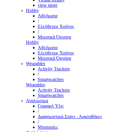
view more
Hobby
Αθλήματα
/
Ελεύθερος Χρόνος
/
Μουσικά Όργανα
Hobby
Αθλήματα
Ελεύθερος Χρόνος
Μουσικά Όργανα
Wearables
Activity Trackers
/
Smartwatches
Wearables
Activity Trackers
Smartwatches
Αναλώσιμα
Γραφική Ύλη
/
Διαφημιστικά Σταντ - Αφισοθήκες
/
Μπαταρίες