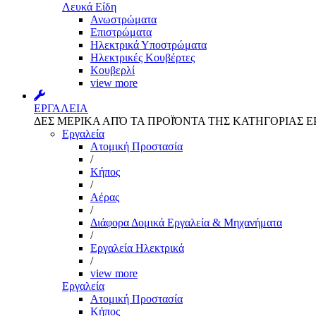
Λευκά Είδη
Ανωστρώματα
Επιστρώματα
Ηλεκτρικά Υποστρώματα
Ηλεκτρικές Κουβέρτες
Κουβερλί
view more
ΕΡΓΑΛΕΙΑ
ΔΕΣ ΜΕΡΙΚΑ ΑΠΌ ΤΑ ΠΡΟΪΌΝΤΑ ΤΗΣ ΚΑΤΗΓΟΡΙΑΣ Ε
Εργαλεία
Aτομική Προστασία
/
Kήπος
/
Αέρας
/
Διάφορα Δομικά Εργαλεία & Μηχανήματα
/
Εργαλεία Ηλεκτρικά
/
view more
Εργαλεία
Aτομική Προστασία
Kήπος