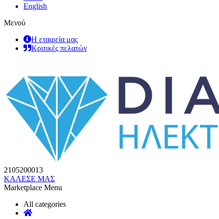
English
Μενού
Η εταιρεία μας
Κριτικές πελατών
2105200013
ΚΑΛΕΣΕ ΜΑΣ
Marketplace Menu
All categories