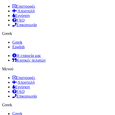
Επιστροφές
Αποστολή
Εγγύηση
FAQ
Επικοινωνία
Greek
Greek
English
Η εταιρεία μας
Κριτικές πελατών
Μενού
Επιστροφές
Αποστολή
Εγγύηση
FAQ
Επικοινωνία
Greek
Greek