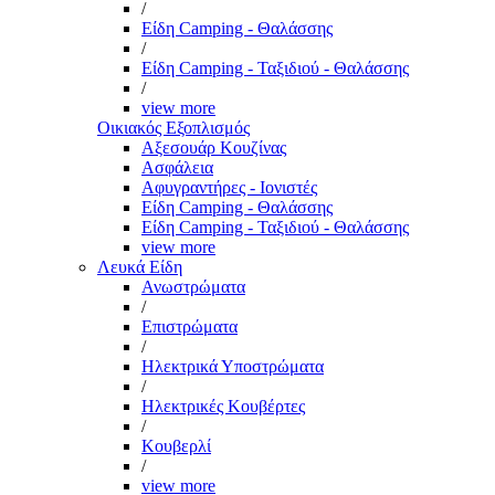
/
Είδη Camping - Θαλάσσης
/
Είδη Camping - Ταξιδιού - Θαλάσσης
/
view more
Οικιακός Εξοπλισμός
Αξεσουάρ Κουζίνας
Ασφάλεια
Αφυγραντήρες - Ιονιστές
Είδη Camping - Θαλάσσης
Είδη Camping - Ταξιδιού - Θαλάσσης
view more
Λευκά Είδη
Ανωστρώματα
/
Επιστρώματα
/
Ηλεκτρικά Υποστρώματα
/
Ηλεκτρικές Κουβέρτες
/
Κουβερλί
/
view more