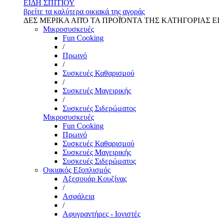
ΕΙΔΗ ΣΠΙΤΙΟΥ
βρείτε τα καλύτερα οικιακά της αγοράς
ΔΕΣ ΜΕΡΙΚΑ ΑΠΌ ΤΑ ΠΡΟΪΌΝΤΑ ΤΗΣ ΚΑΤΗΓΟΡΙΑΣ Ε
Μικροσυσκευές
Fun Cooking
/
Πρωινό
/
Συσκευές Καθαρισμού
/
Συσκευές Μαγειρικής
/
Συσκευές Σιδερώματος
Μικροσυσκευές
Fun Cooking
Πρωινό
Συσκευές Καθαρισμού
Συσκευές Μαγειρικής
Συσκευές Σιδερώματος
Οικιακός Εξοπλισμός
Αξεσουάρ Κουζίνας
/
Ασφάλεια
/
Αφυγραντήρες - Ιονιστές