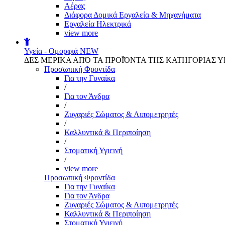
Αέρας
Διάφορα Δομικά Εργαλεία & Μηχανήματα
Εργαλεία Ηλεκτρικά
view more
Υγεία - Ομορφιά
NEW
ΔΕΣ ΜΕΡΙΚΑ ΑΠΌ ΤΑ ΠΡΟΪΌΝΤΑ ΤΗΣ ΚΑΤΗΓΟΡΙΑΣ Υ
Προσωπική Φροντίδα
Για την Γυναίκα
/
Για τον Άνδρα
/
Ζυγαριές Σώματος & Λιπομετρητές
/
Καλλυντικά & Περιποίηση
/
Στοματική Υγιεινή
/
view more
Προσωπική Φροντίδα
Για την Γυναίκα
Για τον Άνδρα
Ζυγαριές Σώματος & Λιπομετρητές
Καλλυντικά & Περιποίηση
Στοματική Υγιεινή