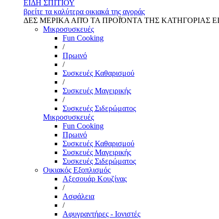
ΕΙΔΗ ΣΠΙΤΙΟΥ
βρείτε τα καλύτερα οικιακά της αγοράς
ΔΕΣ ΜΕΡΙΚΑ ΑΠΌ ΤΑ ΠΡΟΪΌΝΤΑ ΤΗΣ ΚΑΤΗΓΟΡΙΑΣ Ε
Μικροσυσκευές
Fun Cooking
/
Πρωινό
/
Συσκευές Καθαρισμού
/
Συσκευές Μαγειρικής
/
Συσκευές Σιδερώματος
Μικροσυσκευές
Fun Cooking
Πρωινό
Συσκευές Καθαρισμού
Συσκευές Μαγειρικής
Συσκευές Σιδερώματος
Οικιακός Εξοπλισμός
Αξεσουάρ Κουζίνας
/
Ασφάλεια
/
Αφυγραντήρες - Ιονιστές