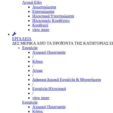
Λευκά Είδη
Ανωστρώματα
Επιστρώματα
Ηλεκτρικά Υποστρώματα
Ηλεκτρικές Κουβέρτες
Κουβερλί
view more
ΕΡΓΑΛΕΙΑ
ΔΕΣ ΜΕΡΙΚΑ ΑΠΌ ΤΑ ΠΡΟΪΌΝΤΑ ΤΗΣ ΚΑΤΗΓΟΡΙΑΣ Ε
Εργαλεία
Aτομική Προστασία
/
Kήπος
/
Αέρας
/
Διάφορα Δομικά Εργαλεία & Μηχανήματα
/
Εργαλεία Ηλεκτρικά
/
view more
Εργαλεία
Aτομική Προστασία
Kήπος