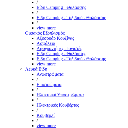
/
Είδη Camping - Θαλάσσης
/
Είδη Camping - Ταξιδιού - Θαλάσσης
/
view more
Οικιακός Εξοπλισμός
Αξεσουάρ Κουζίνας
Ασφάλεια
Αφυγραντήρες - Ιονιστές
Είδη Camping - Θαλάσσης
Είδη Camping - Ταξιδιού - Θαλάσσης
view more
Λευκά Είδη
Ανωστρώματα
/
Επιστρώματα
/
Ηλεκτρικά Υποστρώματα
/
Ηλεκτρικές Κουβέρτες
/
Κουβερλί
/
view more