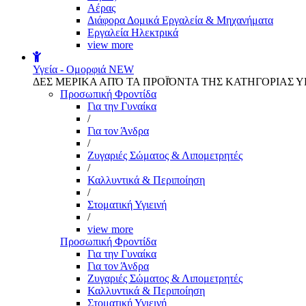
Αέρας
Διάφορα Δομικά Εργαλεία & Μηχανήματα
Εργαλεία Ηλεκτρικά
view more
Υγεία - Ομορφιά
NEW
ΔΕΣ ΜΕΡΙΚΑ ΑΠΌ ΤΑ ΠΡΟΪΌΝΤΑ ΤΗΣ ΚΑΤΗΓΟΡΙΑΣ Υ
Προσωπική Φροντίδα
Για την Γυναίκα
/
Για τον Άνδρα
/
Ζυγαριές Σώματος & Λιπομετρητές
/
Καλλυντικά & Περιποίηση
/
Στοματική Υγιεινή
/
view more
Προσωπική Φροντίδα
Για την Γυναίκα
Για τον Άνδρα
Ζυγαριές Σώματος & Λιπομετρητές
Καλλυντικά & Περιποίηση
Στοματική Υγιεινή