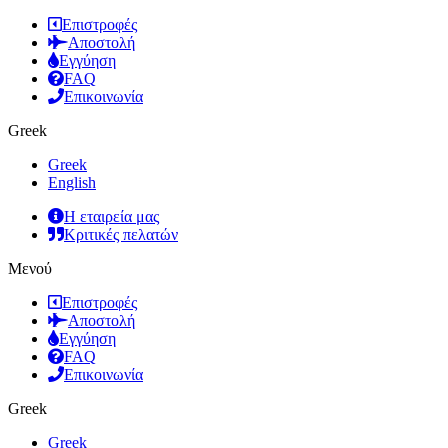
Επιστροφές
Αποστολή
Εγγύηση
FAQ
Επικοινωνία
Greek
Greek
English
Η εταιρεία μας
Κριτικές πελατών
Μενού
Επιστροφές
Αποστολή
Εγγύηση
FAQ
Επικοινωνία
Greek
Greek