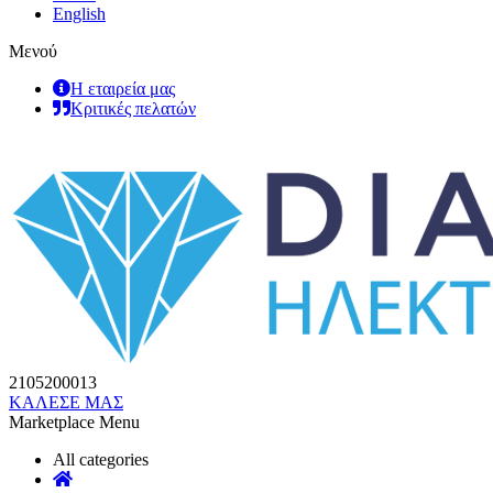
English
Μενού
Η εταιρεία μας
Κριτικές πελατών
2105200013
ΚΑΛΕΣΕ ΜΑΣ
Marketplace Menu
All categories