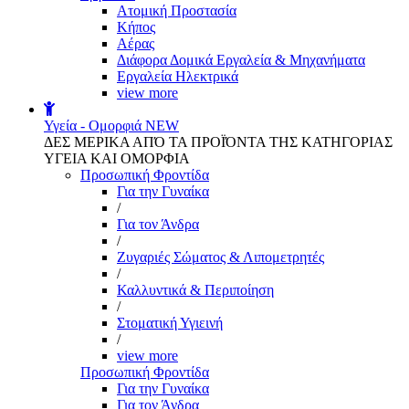
Aτομική Προστασία
Kήπος
Αέρας
Διάφορα Δομικά Εργαλεία & Μηχανήματα
Εργαλεία Ηλεκτρικά
view more
Υγεία - Ομορφιά
NEW
ΔΕΣ ΜΕΡΙΚΑ ΑΠΌ ΤΑ ΠΡΟΪΌΝΤΑ ΤΗΣ ΚΑΤΗΓΟΡΙΑΣ
ΥΓΕΙΑ ΚΑΙ ΟΜΟΡΦΙΑ
Προσωπική Φροντίδα
Για την Γυναίκα
/
Για τον Άνδρα
/
Ζυγαριές Σώματος & Λιπομετρητές
/
Καλλυντικά & Περιποίηση
/
Στοματική Υγιεινή
/
view more
Προσωπική Φροντίδα
Για την Γυναίκα
Για τον Άνδρα