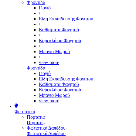
Φροντίδα
Γιογιό
/
Είδη Εκπαίδευσης Φαγητού
/
Καθίσματα Φαγητού
/
Καρεκλάκια Φαγητού
/
Μπάνιο Μωρού
/
view more
Φροντίδα
Γιογιό
Είδη Εκπαίδευσης Φαγητού
Καθίσματα Φαγητού
Καρεκλάκια Φαγητού
Μπάνιο Μωρού
view more
Φωτιστικά
Πορτατίφ
Πορτατίφ
Φωτιστικά Δαπέδου
Φωτιστικά Δαπέδου