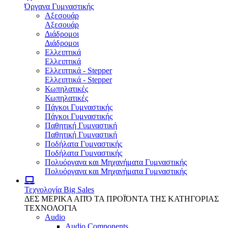
Όργανα Γυμναστικής
Αξεσουάρ
Αξεσουάρ
Διάδρομοι
Διάδρομοι
Ελλειπτικά
Ελλειπτικά
Ελλειπτικά - Stepper
Ελλειπτικά - Stepper
Κωπηλατικές
Κωπηλατικές
Πάγκοι Γυμναστικής
Πάγκοι Γυμναστικής
Παθητική Γυμναστική
Παθητική Γυμναστική
Ποδήλατα Γυμναστικής
Ποδήλατα Γυμναστικής
Πολυόργανα και Μηχανήματα Γυμναστικής
Πολυόργανα και Μηχανήματα Γυμναστικής
Τεχνολογία
Big Sales
ΔΕΣ ΜΕΡΙΚΑ ΑΠΌ ΤΑ ΠΡΟΪΌΝΤΑ ΤΗΣ ΚΑΤΗΓΟΡΙΑΣ
ΤΕΧΝΟΛΟΓΙΑ
Audio
Audio Components