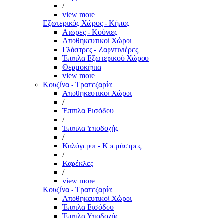
/
view more
Εξωτερικός Χώρος - Κήπος
Αιώρες - Κούνιες
Αποθηκευτικοί Χώροι
Γλάστρες - Ζαρντινιέρες
Έπιπλα Εξωτερικού Χώρου
Θερμοκήπια
view more
Κουζίνα - Τραπεζαρία
Αποθηκευτικοί Χώροι
/
Έπιπλα Εισόδου
/
Έπιπλα Υποδοχής
/
Καλόγεροι - Κρεμάστρες
/
Καρέκλες
/
view more
Κουζίνα - Τραπεζαρία
Αποθηκευτικοί Χώροι
Έπιπλα Εισόδου
Έπιπλα Υποδοχής