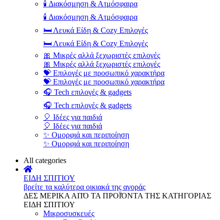
🕯️ Διακόσμηση & Ατμόσφαιρα
🕯️ Διακόσμηση & Ατμόσφαιρα
🛏️ Λευκά Είδη & Cozy Επιλογές
🛏️ Λευκά Είδη & Cozy Επιλογές
🎀 Μικρές αλλά ξεχωριστές επιλογές
🎀 Μικρές αλλά ξεχωριστές επιλογές
💝 Επιλογές με προσωπικό χαρακτήρα
💝 Επιλογές με προσωπικό χαρακτήρα
🎧 Tech επιλογές & gadgets
🎧 Tech επιλογές & gadgets
🎈 Ιδέες για παιδιά
🎈 Ιδέες για παιδιά
✨ Ομορφιά και περιποίηση
✨ Ομορφιά και περιποίηση
All categories
ΕΙΔΗ ΣΠΙΤΙΟΥ
βρείτε τα καλύτερα οικιακά της αγοράς
ΔΕΣ ΜΕΡΙΚΑ ΑΠΌ ΤΑ ΠΡΟΪΌΝΤΑ ΤΗΣ ΚΑΤΗΓΟΡΙΑΣ
ΕΙΔΗ ΣΠΙΤΙΟΥ
Μικροσυσκευές