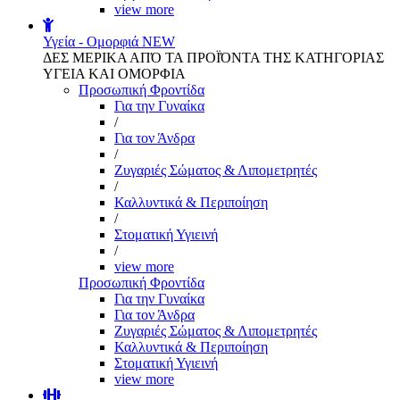
view more
Υγεία - Ομορφιά
NEW
ΔΕΣ ΜΕΡΙΚΑ ΑΠΌ ΤΑ ΠΡΟΪΌΝΤΑ ΤΗΣ ΚΑΤΗΓΟΡΙΑΣ
ΥΓΕΙΑ ΚΑΙ ΟΜΟΡΦΙΑ
Προσωπική Φροντίδα
Για την Γυναίκα
/
Για τον Άνδρα
/
Ζυγαριές Σώματος & Λιπομετρητές
/
Καλλυντικά & Περιποίηση
/
Στοματική Υγιεινή
/
view more
Προσωπική Φροντίδα
Για την Γυναίκα
Για τον Άνδρα
Ζυγαριές Σώματος & Λιπομετρητές
Καλλυντικά & Περιποίηση
Στοματική Υγιεινή
view more