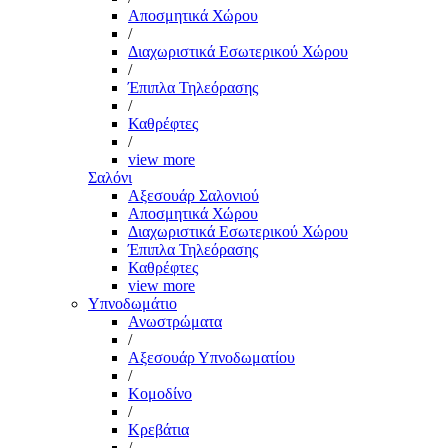
Αποσμητικά Χώρου
/
Διαχωριστικά Εσωτερικού Χώρου
/
Έπιπλα Τηλεόρασης
/
Καθρέφτες
/
view more
Σαλόνι
Αξεσουάρ Σαλονιού
Αποσμητικά Χώρου
Διαχωριστικά Εσωτερικού Χώρου
Έπιπλα Τηλεόρασης
Καθρέφτες
view more
Υπνοδωμάτιο
Ανωστρώματα
/
Αξεσουάρ Υπνοδωματίου
/
Κομοδίνο
/
Κρεβάτια
/