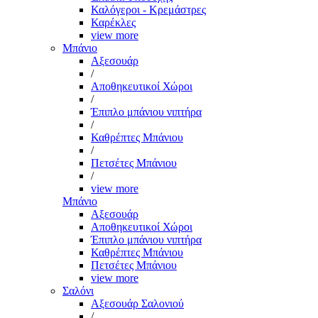
Καλόγεροι - Κρεμάστρες
Καρέκλες
view more
Μπάνιο
Αξεσουάρ
/
Αποθηκευτικοί Χώροι
/
Έπιπλο μπάνιου νιπτήρα
/
Καθρέπτες Μπάνιου
/
Πετσέτες Μπάνιου
/
view more
Μπάνιο
Αξεσουάρ
Αποθηκευτικοί Χώροι
Έπιπλο μπάνιου νιπτήρα
Καθρέπτες Μπάνιου
Πετσέτες Μπάνιου
view more
Σαλόνι
Αξεσουάρ Σαλονιού
/