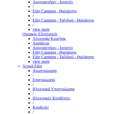
Αφυγραντήρες - Ιονιστές
/
Είδη Camping - Θαλάσσης
/
Είδη Camping - Ταξιδιού - Θαλάσσης
/
view more
Οικιακός Εξοπλισμός
Αξεσουάρ Κουζίνας
Ασφάλεια
Αφυγραντήρες - Ιονιστές
Είδη Camping - Θαλάσσης
Είδη Camping - Ταξιδιού - Θαλάσσης
view more
Λευκά Είδη
Ανωστρώματα
/
Επιστρώματα
/
Ηλεκτρικά Υποστρώματα
/
Ηλεκτρικές Κουβέρτες
/
Κουβερλί
/