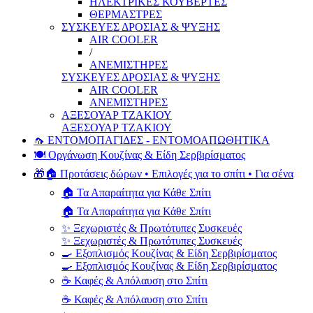
ΗΛΕΚΤΡΙΚΕΣ ΚΟΥΒΕΡΤΕΣ
ΘΕΡΜΑΣΤΡΕΣ
ΣΥΣΚΕΥΕΣ ΔΡΟΣΙΑΣ & ΨΥΞΗΣ
AIR COOLER
/
ΑΝΕΜΙΣΤΗΡΕΣ
ΣΥΣΚΕΥΕΣ ΔΡΟΣΙΑΣ & ΨΥΞΗΣ
AIR COOLER
ΑΝΕΜΙΣΤΗΡΕΣ
ΑΞΕΣΟΥΑΡ ΤΖΑΚΙΟΥ
ΑΞΕΣΟΥΑΡ ΤΖΑΚΙΟΥ
🦟 ΕΝΤΟΜΟΠΑΓΙΔΕΣ - ΕΝΤΟΜΟΑΠΩΘΗΤΙΚΑ
🍽️ Οργάνωση Κουζίνας & Είδη Σερβιρίσματος
🎁🏠 Προτάσεις δώρων • Επιλογές για το σπίτι • Για σένα
🏠 Τα Απαραίτητα για Κάθε Σπίτι
🏠 Τα Απαραίτητα για Κάθε Σπίτι
✨ Ξεχωριστές & Πρωτότυπες Συσκευές
✨ Ξεχωριστές & Πρωτότυπες Συσκευές
🍳 Εξοπλισμός Κουζίνας & Είδη Σερβιρίσματος
🍳 Εξοπλισμός Κουζίνας & Είδη Σερβιρίσματος
☕ Καφές & Απόλαυση στο Σπίτι
☕ Καφές & Απόλαυση στο Σπίτι