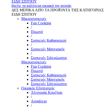
ΕΙΔΗ ΣΠΙΤΙΟΥ
βρείτε τα καλύτερα οικιακά της αγοράς
ΔΕΣ ΜΕΡΙΚΑ ΑΠΌ ΤΑ ΠΡΟΪΌΝΤΑ ΤΗΣ ΚΑΤΗΓΟΡΙΑΣ
ΕΙΔΗ ΣΠΙΤΙΟΥ
Μικροσυσκευές
Fun Cooking
/
Πρωινό
/
Συσκευές Καθαρισμού
/
Συσκευές Μαγειρικής
/
Συσκευές Σιδερώματος
Μικροσυσκευές
Fun Cooking
Πρωινό
Συσκευές Καθαρισμού
Συσκευές Μαγειρικής
Συσκευές Σιδερώματος
Οικιακός Εξοπλισμός
Αξεσουάρ Κουζίνας
/
Ασφάλεια
/