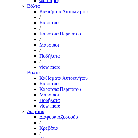
Φωτισμός
Βόλτα
Καθίσματα Αυτοκινήτου
/
Καρότσια
/
Καρότσια Περιπάτου
/
Μάρσιποι
/
Ποδήλατα
/
view more
Βόλτα
Καθίσματα Αυτοκινήτου
Καρότσια
Καρότσια Περιπάτου
Μάρσιποι
Ποδήλατα
view more
Δωμάτιο
Διάφορα Αξεσουάρ
/
Κρεβάτια
/