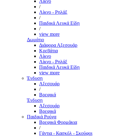
Λίκνο
/
Λίκνο - Ρηλάξ
/
Παιδικά Λευκά Είδη
/
view more
Δωμάτιο
Διάφορα Αξεσουάρ
Κρεβάτια
Λίκνο
Λίκνο - Ρηλάξ
Παιδικά Λευκά Είδη
view more
Ένδυση
Αξεσουάρ
/
Βρεφικά
Ένδυση
Αξεσουάρ
Βρεφικά
Παιδικά Ρούχα
Βρεφικά Φορμάκια
/
Γάντια - Κασκόλ - Σκούφοι