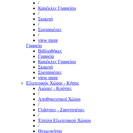
/
Καρέκλες Γραφείου
/
Σκαμπό
/
Συρταριέρες
/
view more
Γραφείο
Βιβλιοθήκες
Γραφεία
Καρέκλες Γραφείου
Σκαμπό
Συρταριέρες
view more
Εξωτερικός Χώρος - Κήπος
Αιώρες - Κούνιες
/
Αποθηκευτικοί Χώροι
/
Γλάστρες - Ζαρντινιέρες
/
Έπιπλα Εξωτερικού Χώρου
/
Θερμοκήπια