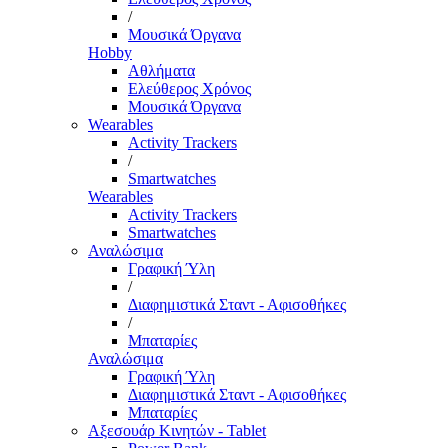
/
Μουσικά Όργανα
Hobby
Αθλήματα
Ελεύθερος Χρόνος
Μουσικά Όργανα
Wearables
Activity Trackers
/
Smartwatches
Wearables
Activity Trackers
Smartwatches
Αναλώσιμα
Γραφική Ύλη
/
Διαφημιστικά Σταντ - Αφισοθήκες
/
Μπαταρίες
Αναλώσιμα
Γραφική Ύλη
Διαφημιστικά Σταντ - Αφισοθήκες
Μπαταρίες
Αξεσουάρ Κινητών - Tablet