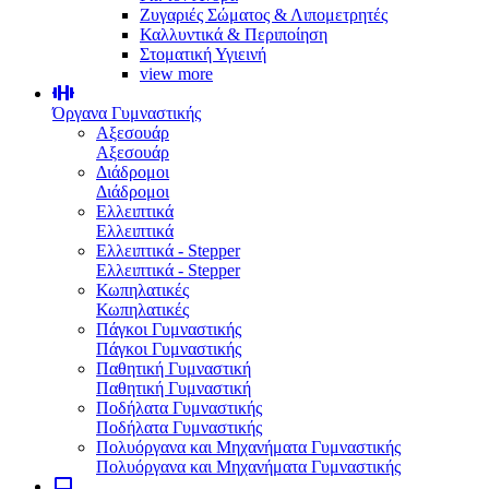
Ζυγαριές Σώματος & Λιπομετρητές
Καλλυντικά & Περιποίηση
Στοματική Υγιεινή
view more
Όργανα Γυμναστικής
Αξεσουάρ
Αξεσουάρ
Διάδρομοι
Διάδρομοι
Ελλειπτικά
Ελλειπτικά
Ελλειπτικά - Stepper
Ελλειπτικά - Stepper
Κωπηλατικές
Κωπηλατικές
Πάγκοι Γυμναστικής
Πάγκοι Γυμναστικής
Παθητική Γυμναστική
Παθητική Γυμναστική
Ποδήλατα Γυμναστικής
Ποδήλατα Γυμναστικής
Πολυόργανα και Μηχανήματα Γυμναστικής
Πολυόργανα και Μηχανήματα Γυμναστικής