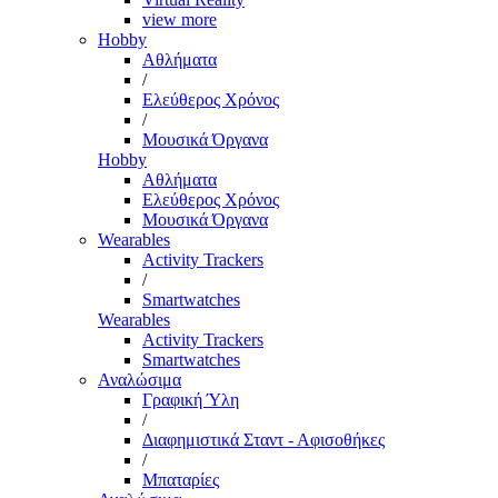
view more
Hobby
Αθλήματα
/
Ελεύθερος Χρόνος
/
Μουσικά Όργανα
Hobby
Αθλήματα
Ελεύθερος Χρόνος
Μουσικά Όργανα
Wearables
Activity Trackers
/
Smartwatches
Wearables
Activity Trackers
Smartwatches
Αναλώσιμα
Γραφική Ύλη
/
Διαφημιστικά Σταντ - Αφισοθήκες
/
Μπαταρίες