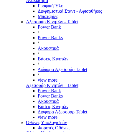
Αναλώσιμα
Γραφική Ύλη
Διαφημιστικά Σταντ - Αφισοθήκες
Μπαταρίες
Αξεσουάρ Κινητών - Tablet
Power Bank
/
Power Banks
/
Ακουστικά
/
Βάσεις Κινητών
/
Διάφορα Αξεσουάρ Tablet
/
view more
Αξεσουάρ Κινητών - Tablet
Power Bank
Power Banks
Ακουστικά
Βάσεις Κινητών
Διάφορα Αξεσουάρ Tablet
view more
Οθόνες Υπολογιστών
Φορητές Οθόνες