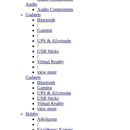
Audio
Audio Components
Gadgets
Bluetooth
/
Gaming
/
UPS & Αξεσουάρ
/
USB Sticks
/
Virtual Reality
/
view more
Gadgets
Bluetooth
Gaming
UPS & Αξεσουάρ
USB Sticks
Virtual Reality
view more
Hobby
Αθλήματα
/
Ελεύθερος Χρόνος