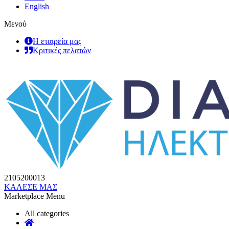
English
Μενού
Η εταιρεία μας
Κριτικές πελατών
2105200013
ΚΑΛΕΣΕ ΜΑΣ
Marketplace Menu
All categories