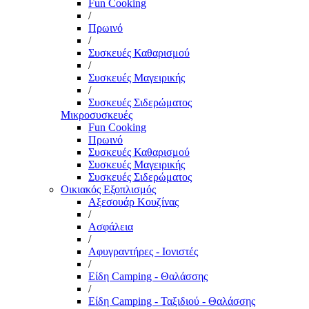
Fun Cooking
/
Πρωινό
/
Συσκευές Καθαρισμού
/
Συσκευές Μαγειρικής
/
Συσκευές Σιδερώματος
Μικροσυσκευές
Fun Cooking
Πρωινό
Συσκευές Καθαρισμού
Συσκευές Μαγειρικής
Συσκευές Σιδερώματος
Οικιακός Εξοπλισμός
Αξεσουάρ Κουζίνας
/
Ασφάλεια
/
Αφυγραντήρες - Ιονιστές
/
Είδη Camping - Θαλάσσης
/
Είδη Camping - Ταξιδιού - Θαλάσσης