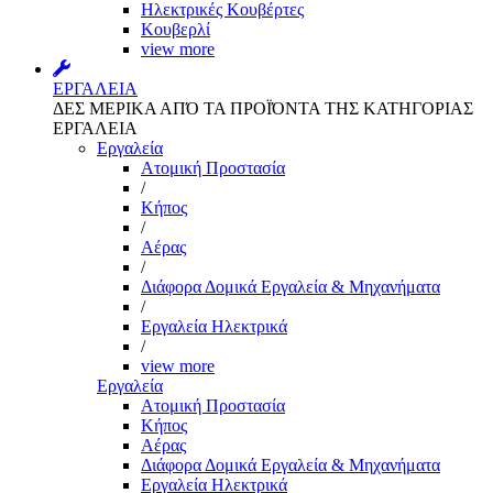
Ηλεκτρικές Κουβέρτες
Κουβερλί
view more
ΕΡΓΑΛΕΙΑ
ΔΕΣ ΜΕΡΙΚΑ ΑΠΌ ΤΑ ΠΡΟΪΌΝΤΑ ΤΗΣ ΚΑΤΗΓΟΡΙΑΣ
ΕΡΓΑΛΕΙΑ
Εργαλεία
Aτομική Προστασία
/
Kήπος
/
Αέρας
/
Διάφορα Δομικά Εργαλεία & Μηχανήματα
/
Εργαλεία Ηλεκτρικά
/
view more
Εργαλεία
Aτομική Προστασία
Kήπος
Αέρας
Διάφορα Δομικά Εργαλεία & Μηχανήματα
Εργαλεία Ηλεκτρικά