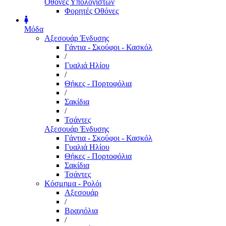
Οθόνες Υπολογιστών
Φορητές Οθόνες
Μόδα
Αξεσουάρ Ένδυσης
Γάντια - Σκούφοι - Κασκόλ
/
Γυαλιά Ηλίου
/
Θήκες - Πορτοφόλια
/
Σακίδια
/
Τσάντες
Αξεσουάρ Ένδυσης
Γάντια - Σκούφοι - Κασκόλ
Γυαλιά Ηλίου
Θήκες - Πορτοφόλια
Σακίδια
Τσάντες
Κόσμημα - Ρολόι
Αξεσουάρ
/
Βραχιόλια
/