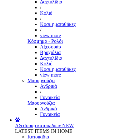
Δαχτυλίδια
/
Κολιέ
/
Κοσμηματοθήκες
/
view more
Κόσμημα - Ρολόι
Αξεσουάρ
Βραχιόλια
Δαχτυλίδια
Κολιέ
Κοσμηματοθήκες
view more
Μπουρνούζια
Ανδρικά
/
Γυναικεία
Μπουρνούζια
Ανδρικά
Γυναικεία
Αξεσουαρ κατοικιδιων
NEW
LATEST ITEMS IN HOME
Κατοικίδια