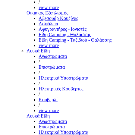
/
view more
Οικιακός Εξοπλισμός
Αξεσουάρ Κουζίνας
Ασφάλεια
Αφυγραντήρες - Ιονιστές
Είδη Camping - Θαλάσσης
Είδη Camping - Ταξιδιού - Θαλάσσης
view more
Λευκά Είδη
Ανωστρώματα
/
Επιστρώματα
/
Ηλεκτρικά Υποστρώματα
/
Ηλεκτρικές Κουβέρτες
/
Κουβερλί
/
view more
Λευκά Είδη
Ανωστρώματα
Επιστρώματα
Ηλεκτρικά Υποστρώματα