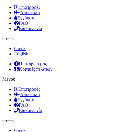
Επιστροφές
Αποστολή
Εγγύηση
FAQ
Επικοινωνία
Greek
Greek
English
Η εταιρεία μας
Κριτικές πελατών
Μενού
Επιστροφές
Αποστολή
Εγγύηση
FAQ
Επικοινωνία
Greek
Greek