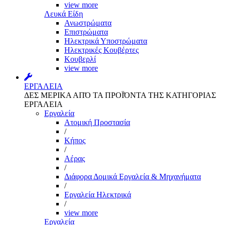
view more
Λευκά Είδη
Ανωστρώματα
Επιστρώματα
Ηλεκτρικά Υποστρώματα
Ηλεκτρικές Κουβέρτες
Κουβερλί
view more
ΕΡΓΑΛΕΙΑ
ΔΕΣ ΜΕΡΙΚΑ ΑΠΌ ΤΑ ΠΡΟΪΌΝΤΑ ΤΗΣ ΚΑΤΗΓΟΡΙΑΣ
ΕΡΓΑΛΕΙΑ
Εργαλεία
Aτομική Προστασία
/
Kήπος
/
Αέρας
/
Διάφορα Δομικά Εργαλεία & Μηχανήματα
/
Εργαλεία Ηλεκτρικά
/
view more
Εργαλεία