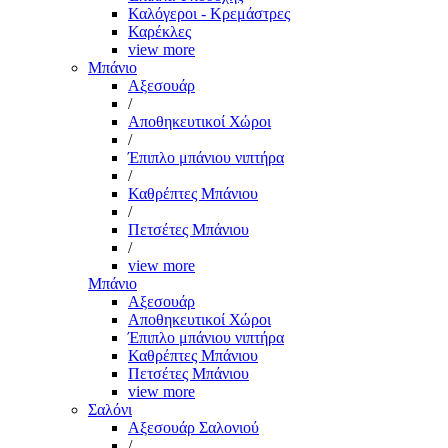
Καλόγεροι - Κρεμάστρες
Καρέκλες
view more
Μπάνιο
Αξεσουάρ
/
Αποθηκευτικοί Χώροι
/
Έπιπλο μπάνιου νιπτήρα
/
Καθρέπτες Μπάνιου
/
Πετσέτες Μπάνιου
/
view more
Μπάνιο
Αξεσουάρ
Αποθηκευτικοί Χώροι
Έπιπλο μπάνιου νιπτήρα
Καθρέπτες Μπάνιου
Πετσέτες Μπάνιου
view more
Σαλόνι
Αξεσουάρ Σαλονιού
/