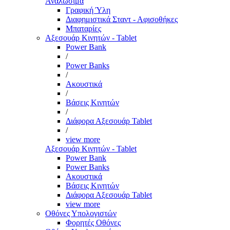
Αναλώσιμα
Γραφική Ύλη
Διαφημιστικά Σταντ - Αφισοθήκες
Μπαταρίες
Αξεσουάρ Κινητών - Tablet
Power Bank
/
Power Banks
/
Ακουστικά
/
Βάσεις Κινητών
/
Διάφορα Αξεσουάρ Tablet
/
view more
Αξεσουάρ Κινητών - Tablet
Power Bank
Power Banks
Ακουστικά
Βάσεις Κινητών
Διάφορα Αξεσουάρ Tablet
view more
Οθόνες Υπολογιστών
Φορητές Οθόνες