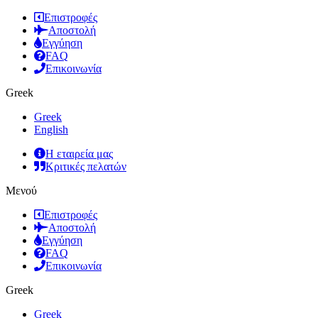
Επιστροφές
Αποστολή
Εγγύηση
FAQ
Επικοινωνία
Greek
Greek
English
Η εταιρεία μας
Κριτικές πελατών
Μενού
Επιστροφές
Αποστολή
Εγγύηση
FAQ
Επικοινωνία
Greek
Greek