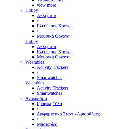
view more
Hobby
Αθλήματα
/
Ελεύθερος Χρόνος
/
Μουσικά Όργανα
Hobby
Αθλήματα
Ελεύθερος Χρόνος
Μουσικά Όργανα
Wearables
Activity Trackers
/
Smartwatches
Wearables
Activity Trackers
Smartwatches
Αναλώσιμα
Γραφική Ύλη
/
Διαφημιστικά Σταντ - Αφισοθήκες
/
Μπαταρίες