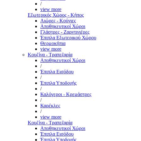
/
view more
Εξωτερικός Χώρος - Κήπος
Αιώρες - Κούνιες
Αποθηκευτικοί Χώροι
Γλάστρες - Ζαρντινιέρες
Έπιπλα Εξωτερικού Χώρου
Θερμοκήπια
view more
Κουζίνα - Τραπεζαρία
Αποθηκευτικοί Χώροι
/
Έπιπλα Εισόδου
/
Έπιπλα Υποδοχής
/
Καλόγεροι - Κρεμάστρες
/
Καρέκλες
/
view more
Κουζίνα - Τραπεζαρία
Αποθηκευτικοί Χώροι
Έπιπλα Εισόδου
Έπιπλα Υποδοχής