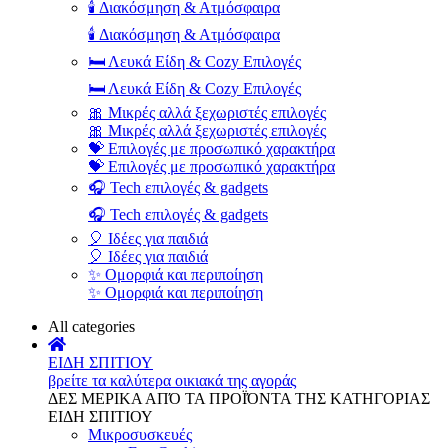
🕯️ Διακόσμηση & Ατμόσφαιρα
🕯️ Διακόσμηση & Ατμόσφαιρα
🛏️ Λευκά Είδη & Cozy Επιλογές
🛏️ Λευκά Είδη & Cozy Επιλογές
🎀 Μικρές αλλά ξεχωριστές επιλογές
🎀 Μικρές αλλά ξεχωριστές επιλογές
💝 Επιλογές με προσωπικό χαρακτήρα
💝 Επιλογές με προσωπικό χαρακτήρα
🎧 Tech επιλογές & gadgets
🎧 Tech επιλογές & gadgets
🎈 Ιδέες για παιδιά
🎈 Ιδέες για παιδιά
✨ Ομορφιά και περιποίηση
✨ Ομορφιά και περιποίηση
All categories
ΕΙΔΗ ΣΠΙΤΙΟΥ
βρείτε τα καλύτερα οικιακά της αγοράς
ΔΕΣ ΜΕΡΙΚΑ ΑΠΌ ΤΑ ΠΡΟΪΌΝΤΑ ΤΗΣ ΚΑΤΗΓΟΡΙΑΣ
ΕΙΔΗ ΣΠΙΤΙΟΥ
Μικροσυσκευές