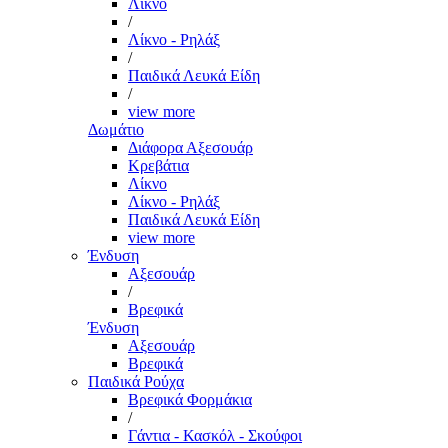
Λίκνο
/
Λίκνο - Ρηλάξ
/
Παιδικά Λευκά Είδη
/
view more
Δωμάτιο
Διάφορα Αξεσουάρ
Κρεβάτια
Λίκνο
Λίκνο - Ρηλάξ
Παιδικά Λευκά Είδη
view more
Ένδυση
Αξεσουάρ
/
Βρεφικά
Ένδυση
Αξεσουάρ
Βρεφικά
Παιδικά Ρούχα
Βρεφικά Φορμάκια
/
Γάντια - Κασκόλ - Σκούφοι