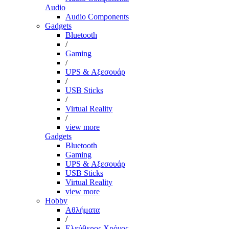
Audio
Audio Components
Gadgets
Bluetooth
/
Gaming
/
UPS & Αξεσουάρ
/
USB Sticks
/
Virtual Reality
/
view more
Gadgets
Bluetooth
Gaming
UPS & Αξεσουάρ
USB Sticks
Virtual Reality
view more
Hobby
Αθλήματα
/
Ελεύθερος Χρόνος