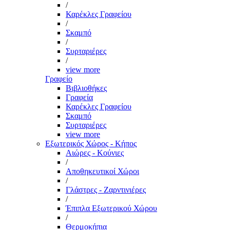
/
Καρέκλες Γραφείου
/
Σκαμπό
/
Συρταριέρες
/
view more
Γραφείο
Βιβλιοθήκες
Γραφεία
Καρέκλες Γραφείου
Σκαμπό
Συρταριέρες
view more
Εξωτερικός Χώρος - Κήπος
Αιώρες - Κούνιες
/
Αποθηκευτικοί Χώροι
/
Γλάστρες - Ζαρντινιέρες
/
Έπιπλα Εξωτερικού Χώρου
/
Θερμοκήπια