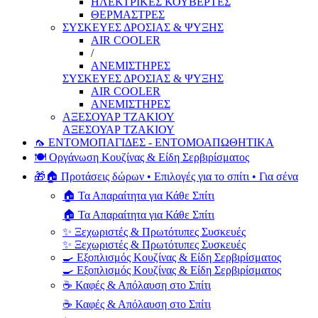
ΗΛΕΚΤΡΙΚΕΣ ΚΟΥΒΕΡΤΕΣ
ΘΕΡΜΑΣΤΡΕΣ
ΣΥΣΚΕΥΕΣ ΔΡΟΣΙΑΣ & ΨΥΞΗΣ
AIR COOLER
/
ΑΝΕΜΙΣΤΗΡΕΣ
ΣΥΣΚΕΥΕΣ ΔΡΟΣΙΑΣ & ΨΥΞΗΣ
AIR COOLER
ΑΝΕΜΙΣΤΗΡΕΣ
ΑΞΕΣΟΥΑΡ ΤΖΑΚΙΟΥ
ΑΞΕΣΟΥΑΡ ΤΖΑΚΙΟΥ
🦟 ΕΝΤΟΜΟΠΑΓΙΔΕΣ - ΕΝΤΟΜΟΑΠΩΘΗΤΙΚΑ
🍽️ Οργάνωση Κουζίνας & Είδη Σερβιρίσματος
🎁🏠 Προτάσεις δώρων • Επιλογές για το σπίτι • Για σένα
🏠 Τα Απαραίτητα για Κάθε Σπίτι
🏠 Τα Απαραίτητα για Κάθε Σπίτι
✨ Ξεχωριστές & Πρωτότυπες Συσκευές
✨ Ξεχωριστές & Πρωτότυπες Συσκευές
🍳 Εξοπλισμός Κουζίνας & Είδη Σερβιρίσματος
🍳 Εξοπλισμός Κουζίνας & Είδη Σερβιρίσματος
☕ Καφές & Απόλαυση στο Σπίτι
☕ Καφές & Απόλαυση στο Σπίτι