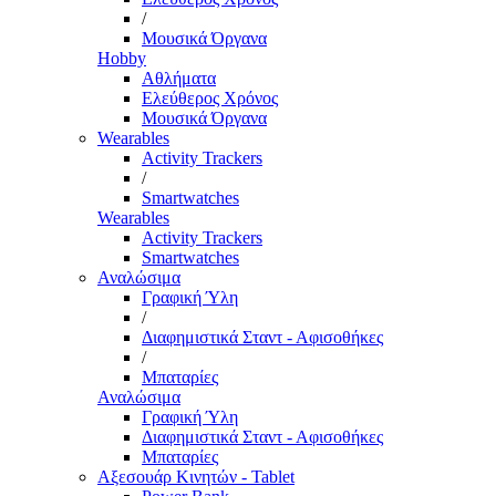
/
Μουσικά Όργανα
Hobby
Αθλήματα
Ελεύθερος Χρόνος
Μουσικά Όργανα
Wearables
Activity Trackers
/
Smartwatches
Wearables
Activity Trackers
Smartwatches
Αναλώσιμα
Γραφική Ύλη
/
Διαφημιστικά Σταντ - Αφισοθήκες
/
Μπαταρίες
Αναλώσιμα
Γραφική Ύλη
Διαφημιστικά Σταντ - Αφισοθήκες
Μπαταρίες
Αξεσουάρ Κινητών - Tablet