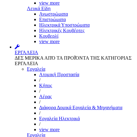
view more
Λευκά Είδη
Ανωστρώματα
Επιστρώματα
Ηλεκτρικά Υποστρώματα
Ηλεκτρικές Κουβέρτες
Κουβερλί
view more
ΕΡΓΑΛΕΙΑ
ΔΕΣ ΜΕΡΙΚΑ ΑΠΌ ΤΑ ΠΡΟΪΌΝΤΑ ΤΗΣ ΚΑΤΗΓΟΡΙΑΣ
ΕΡΓΑΛΕΙΑ
Εργαλεία
Aτομική Προστασία
/
Kήπος
/
Αέρας
/
Διάφορα Δομικά Εργαλεία & Μηχανήματα
/
Εργαλεία Ηλεκτρικά
/
view more
Εργαλεία