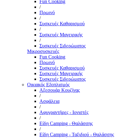
Fun Cooking
/
Πρωινό
/
Συσκευές Καθαρισμού
/
Συσκευές Μαγειρικής
/
Συσκευές Σιδερώματος
Μικροσυσκευές
Fun Cooking
Πρωινό
Συσκευές Καθαρισμού
Συσκευές Μαγειρικής
Συσκευές Σιδερώματος
Οικιακός Εξοπλισμός
Αξεσουάρ Κουζίνας
/
Ασφάλεια
/
Αφυγραντήρες - Ιονιστές
/
Είδη Camping - Θαλάσσης
/
Είδη Camping - Ταξιδιού - Θαλάσσης