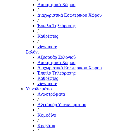
Αποσμητικά Χώρου
/
Διαχωριστικά Εσωτερικού Χώρου
/
Έπιπλα Τηλεόρασης
/
Καθρέφτες
/
view more
Σαλόνι
Αξεσουάρ Σαλονιού
Αποσμητικά Χώρου
Διαχωριστικά Εσωτερικού Χώρου
Έπιπλα Τηλεόρασης
Καθρέφτες
view more
Υπνοδωμάτιο
Ανωστρώματα
/
Αξεσουάρ Υπνοδωματίου
/
Κομοδίνο
/
Κρεβάτια
/