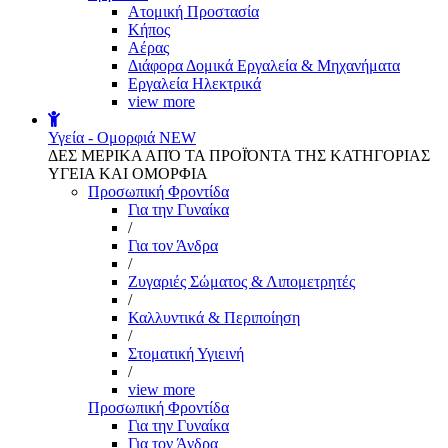
Aτομική Προστασία
Kήπος
Αέρας
Διάφορα Δομικά Εργαλεία & Μηχανήματα
Εργαλεία Ηλεκτρικά
view more
Υγεία - Ομορφιά
NEW
ΔΕΣ ΜΕΡΙΚΑ ΑΠΌ ΤΑ ΠΡΟΪΌΝΤΑ ΤΗΣ ΚΑΤΗΓΟΡΙΑΣ
ΥΓΕΙΑ ΚΑΙ ΟΜΟΡΦΙΑ
Προσωπική Φροντίδα
Για την Γυναίκα
/
Για τον Άνδρα
/
Ζυγαριές Σώματος & Λιπομετρητές
/
Καλλυντικά & Περιποίηση
/
Στοματική Υγιεινή
/
view more
Προσωπική Φροντίδα
Για την Γυναίκα
Για τον Άνδρα