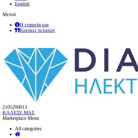
English
Μενού
Η εταιρεία μας
Κριτικές πελατών
2105200013
ΚΑΛΕΣΕ ΜΑΣ
Marketplace Menu
All categories