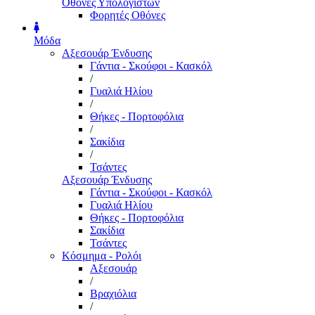
Οθόνες Υπολογιστών
Φορητές Οθόνες
Μόδα
Αξεσουάρ Ένδυσης
Γάντια - Σκούφοι - Κασκόλ
/
Γυαλιά Ηλίου
/
Θήκες - Πορτοφόλια
/
Σακίδια
/
Τσάντες
Αξεσουάρ Ένδυσης
Γάντια - Σκούφοι - Κασκόλ
Γυαλιά Ηλίου
Θήκες - Πορτοφόλια
Σακίδια
Τσάντες
Κόσμημα - Ρολόι
Αξεσουάρ
/
Βραχιόλια
/