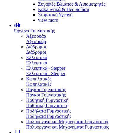
Ζυγαριές Σώματος & Λιπομετρητές
Καλλυντικά & Περιποίηση
Στοματική Υγιεινή
view more
Όργανα Γυμναστικής
Αξεσουάρ
Αξεσουάρ
Διάδρομοι
Διάδρομοι
Ελλειπτικά
Ελλειπτικά
Ελλειπτικά - Stepper
Ελλειπτικά - Stepper
Κωπηλατικές
Κωπηλατικές
Πάγκοι Γυμναστικής
Πάγκοι Γυμναστικής
Παθητική Γυμναστική
Παθητική Γυμναστική
Ποδήλατα Γυμναστικής
Ποδήλατα Γυμναστικής
Πολυόργανα και Μηχανήματα Γυμναστικής
Πολυόργανα και Μηχανήματα Γυμναστικής