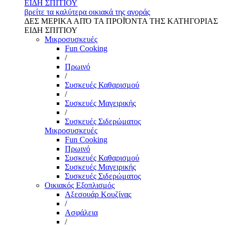
ΕΙΔΗ ΣΠΙΤΙΟΥ
βρείτε τα καλύτερα οικιακά της αγοράς
ΔΕΣ ΜΕΡΙΚΑ ΑΠΌ ΤΑ ΠΡΟΪΌΝΤΑ ΤΗΣ ΚΑΤΗΓΟΡΙΑΣ
ΕΙΔΗ ΣΠΙΤΙΟΥ
Μικροσυσκευές
Fun Cooking
/
Πρωινό
/
Συσκευές Καθαρισμού
/
Συσκευές Μαγειρικής
/
Συσκευές Σιδερώματος
Μικροσυσκευές
Fun Cooking
Πρωινό
Συσκευές Καθαρισμού
Συσκευές Μαγειρικής
Συσκευές Σιδερώματος
Οικιακός Εξοπλισμός
Αξεσουάρ Κουζίνας
/
Ασφάλεια
/