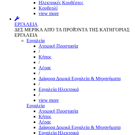
Ηλεκτρικές Κουβέρτες
Κουβερλί
view more
ΕΡΓΑΛΕΙΑ
ΔΕΣ ΜΕΡΙΚΑ ΑΠΌ ΤΑ ΠΡΟΪΌΝΤΑ ΤΗΣ ΚΑΤΗΓΟΡΙΑΣ
ΕΡΓΑΛΕΙΑ
Εργαλεία
Aτομική Προστασία
/
Kήπος
/
Αέρας
/
Διάφορα Δομικά Εργαλεία & Μηχανήματα
/
Εργαλεία Ηλεκτρικά
/
view more
Εργαλεία
Aτομική Προστασία
Kήπος
Αέρας
Διάφορα Δομικά Εργαλεία & Μηχανήματα
Εργαλεία Ηλεκτρικά