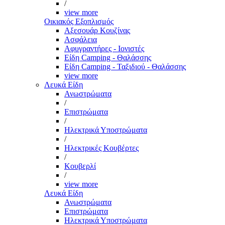
/
view more
Οικιακός Εξοπλισμός
Αξεσουάρ Κουζίνας
Ασφάλεια
Αφυγραντήρες - Ιονιστές
Είδη Camping - Θαλάσσης
Είδη Camping - Ταξιδιού - Θαλάσσης
view more
Λευκά Είδη
Ανωστρώματα
/
Επιστρώματα
/
Ηλεκτρικά Υποστρώματα
/
Ηλεκτρικές Κουβέρτες
/
Κουβερλί
/
view more
Λευκά Είδη
Ανωστρώματα
Επιστρώματα
Ηλεκτρικά Υποστρώματα