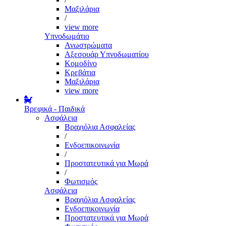
Μαξιλάρια
/
view more
Υπνοδωμάτιο
Ανωστρώματα
Αξεσουάρ Υπνοδωματίου
Κομοδίνο
Κρεβάτια
Μαξιλάρια
view more
Βρεφικά - Παιδικά
Ασφάλεια
Βραχιόλια Ασφαλείας
/
Ενδοεπικοινωνία
/
Προστατευτικά για Μωρά
/
Φωτισμός
Ασφάλεια
Βραχιόλια Ασφαλείας
Ενδοεπικοινωνία
Προστατευτικά για Μωρά