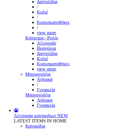
Δαχτυλίδια
/
Κολιέ
/
Κοσμηματοθήκες
/
view more
Κόσμημα - Ρολόι
Αξεσουάρ
Βραχιόλια
Δαχτυλίδια
Κολιέ
Κοσμηματοθήκες
view more
Μπουρνούζια
Ανδρικά
/
Γυναικεία
Μπουρνούζια
Ανδρικά
Γυναικεία
Αξεσουαρ κατοικιδιων
NEW
LATEST ITEMS IN HOME
Κατοικίδια