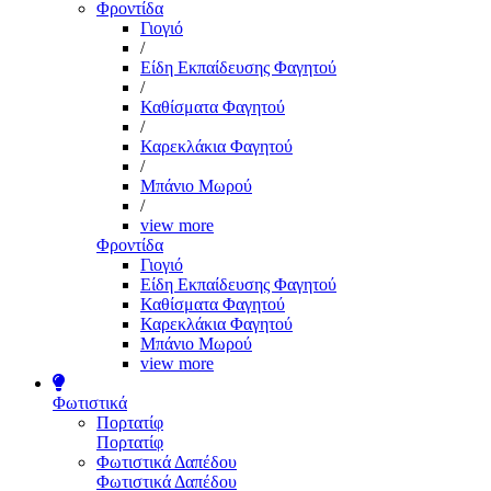
Φροντίδα
Γιογιό
/
Είδη Εκπαίδευσης Φαγητού
/
Καθίσματα Φαγητού
/
Καρεκλάκια Φαγητού
/
Μπάνιο Μωρού
/
view more
Φροντίδα
Γιογιό
Είδη Εκπαίδευσης Φαγητού
Καθίσματα Φαγητού
Καρεκλάκια Φαγητού
Μπάνιο Μωρού
view more
Φωτιστικά
Πορτατίφ
Πορτατίφ
Φωτιστικά Δαπέδου
Φωτιστικά Δαπέδου