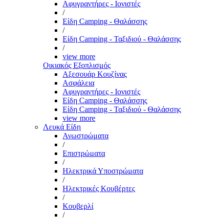
Αφυγραντήρες - Ιονιστές
/
Είδη Camping - Θαλάσσης
/
Είδη Camping - Ταξιδιού - Θαλάσσης
/
view more
Οικιακός Εξοπλισμός
Αξεσουάρ Κουζίνας
Ασφάλεια
Αφυγραντήρες - Ιονιστές
Είδη Camping - Θαλάσσης
Είδη Camping - Ταξιδιού - Θαλάσσης
view more
Λευκά Είδη
Ανωστρώματα
/
Επιστρώματα
/
Ηλεκτρικά Υποστρώματα
/
Ηλεκτρικές Κουβέρτες
/
Κουβερλί
/