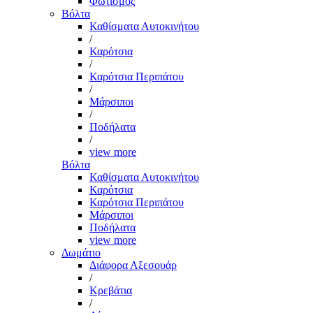
Φωτισμός
Βόλτα
Καθίσματα Αυτοκινήτου
/
Καρότσια
/
Καρότσια Περιπάτου
/
Μάρσιποι
/
Ποδήλατα
/
view more
Βόλτα
Καθίσματα Αυτοκινήτου
Καρότσια
Καρότσια Περιπάτου
Μάρσιποι
Ποδήλατα
view more
Δωμάτιο
Διάφορα Αξεσουάρ
/
Κρεβάτια
/