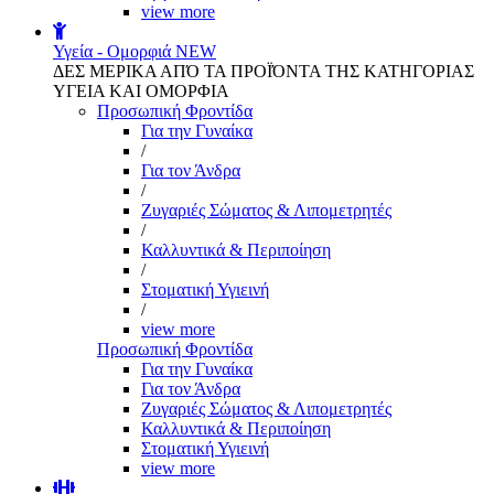
view more
Υγεία - Ομορφιά
NEW
ΔΕΣ ΜΕΡΙΚΑ ΑΠΌ ΤΑ ΠΡΟΪΌΝΤΑ ΤΗΣ ΚΑΤΗΓΟΡΙΑΣ
ΥΓΕΙΑ ΚΑΙ ΟΜΟΡΦΙΑ
Προσωπική Φροντίδα
Για την Γυναίκα
/
Για τον Άνδρα
/
Ζυγαριές Σώματος & Λιπομετρητές
/
Καλλυντικά & Περιποίηση
/
Στοματική Υγιεινή
/
view more
Προσωπική Φροντίδα
Για την Γυναίκα
Για τον Άνδρα
Ζυγαριές Σώματος & Λιπομετρητές
Καλλυντικά & Περιποίηση
Στοματική Υγιεινή
view more