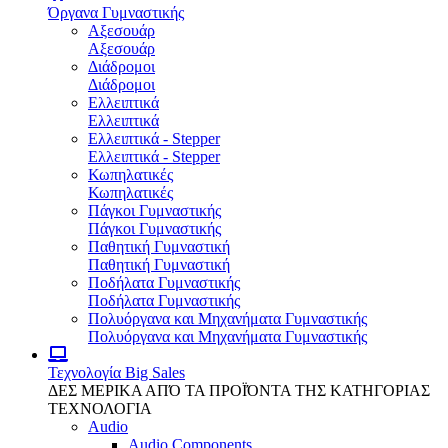
Όργανα Γυμναστικής
Αξεσουάρ
Αξεσουάρ
Διάδρομοι
Διάδρομοι
Ελλειπτικά
Ελλειπτικά
Ελλειπτικά - Stepper
Ελλειπτικά - Stepper
Κωπηλατικές
Κωπηλατικές
Πάγκοι Γυμναστικής
Πάγκοι Γυμναστικής
Παθητική Γυμναστική
Παθητική Γυμναστική
Ποδήλατα Γυμναστικής
Ποδήλατα Γυμναστικής
Πολυόργανα και Μηχανήματα Γυμναστικής
Πολυόργανα και Μηχανήματα Γυμναστικής
Τεχνολογία
Big Sales
ΔΕΣ ΜΕΡΙΚΑ ΑΠΌ ΤΑ ΠΡΟΪΌΝΤΑ ΤΗΣ ΚΑΤΗΓΟΡΙΑΣ
ΤΕΧΝΟΛΟΓΙΑ
Audio
Audio Components