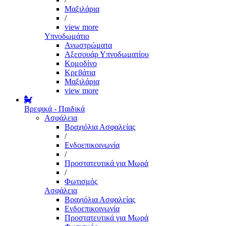
Μαξιλάρια
/
view more
Υπνοδωμάτιο
Ανωστρώματα
Αξεσουάρ Υπνοδωματίου
Κομοδίνο
Κρεβάτια
Μαξιλάρια
view more
Βρεφικά - Παιδικά
Ασφάλεια
Βραχιόλια Ασφαλείας
/
Ενδοεπικοινωνία
/
Προστατευτικά για Μωρά
/
Φωτισμός
Ασφάλεια
Βραχιόλια Ασφαλείας
Ενδοεπικοινωνία
Προστατευτικά για Μωρά