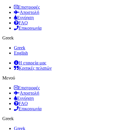
Επιστροφές
Αποστολή
Εγγύηση
FAQ
Επικοινωνία
Greek
Greek
English
Η εταιρεία μας
Κριτικές πελατών
Μενού
Επιστροφές
Αποστολή
Εγγύηση
FAQ
Επικοινωνία
Greek
Greek