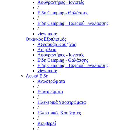
Αφυγραντήρες - Ιονιστές
/
Είδη Camping - Θαλάσσης
/
Είδη Camping - Ταξιδιού - Θαλάσσης
/
view more
Οικιακός Εξοπλισμός
Αξεσουάρ Κουζίνας
Ασφάλεια
Αφυγραντήρες - Ιονιστές
Είδη Camping - Θαλάσσης
Είδη Camping - Ταξιδιού - Θαλάσσης
view more
Λευκά Είδη
Ανωστρώματα
/
Επιστρώματα
/
Ηλεκτρικά Υποστρώματα
/
Ηλεκτρικές Κουβέρτες
/
Κουβερλί
/