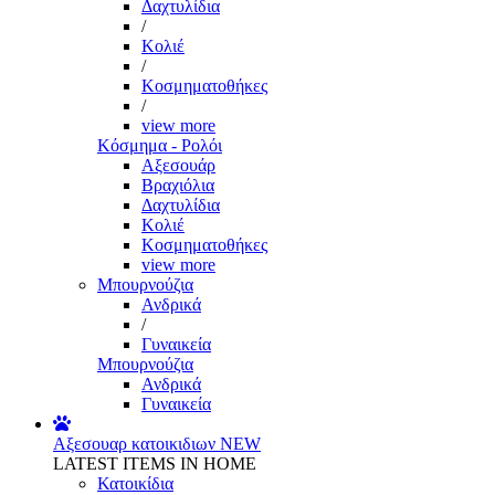
Δαχτυλίδια
/
Κολιέ
/
Κοσμηματοθήκες
/
view more
Κόσμημα - Ρολόι
Αξεσουάρ
Βραχιόλια
Δαχτυλίδια
Κολιέ
Κοσμηματοθήκες
view more
Μπουρνούζια
Ανδρικά
/
Γυναικεία
Μπουρνούζια
Ανδρικά
Γυναικεία
Αξεσουαρ κατοικιδιων
NEW
LATEST ITEMS IN HOME
Κατοικίδια