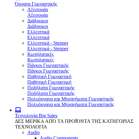
Όργανα Γυμναστικής
Αξεσουάρ
Αξεσουάρ
Διάδρομοι
Διάδρομοι
Ελλειπτικά
Ελλειπτικά
Ελλειπτικά - Stepper
Ελλειπτικά - Stepper
Κωπηλατικές
Κωπηλατικές
Πάγκοι Γυμναστικής
Πάγκοι Γυμναστικής
Παθητική Γυμναστική
Παθητική Γυμναστική
Ποδήλατα Γυμναστικής
Ποδήλατα Γυμναστικής
Πολυόργανα και Μηχανήματα Γυμναστικής
Πολυόργανα και Μηχανήματα Γυμναστικής
Τεχνολογία
Big Sales
ΔΕΣ ΜΕΡΙΚΑ ΑΠΌ ΤΑ ΠΡΟΪΌΝΤΑ ΤΗΣ ΚΑΤΗΓΟΡΙΑΣ
ΤΕΧΝΟΛΟΓΙΑ
Audio
Audio Components