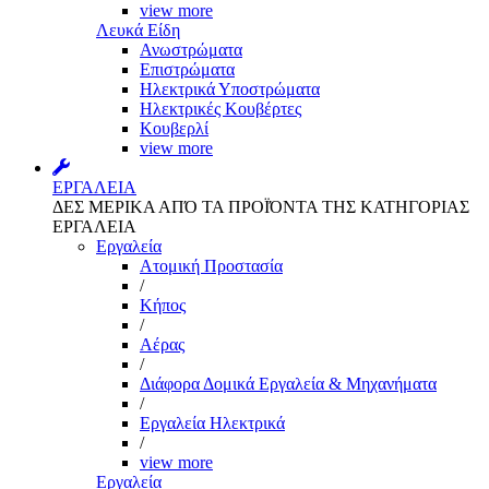
view more
Λευκά Είδη
Ανωστρώματα
Επιστρώματα
Ηλεκτρικά Υποστρώματα
Ηλεκτρικές Κουβέρτες
Κουβερλί
view more
ΕΡΓΑΛΕΙΑ
ΔΕΣ ΜΕΡΙΚΑ ΑΠΌ ΤΑ ΠΡΟΪΌΝΤΑ ΤΗΣ ΚΑΤΗΓΟΡΙΑΣ
ΕΡΓΑΛΕΙΑ
Εργαλεία
Aτομική Προστασία
/
Kήπος
/
Αέρας
/
Διάφορα Δομικά Εργαλεία & Μηχανήματα
/
Εργαλεία Ηλεκτρικά
/
view more
Εργαλεία