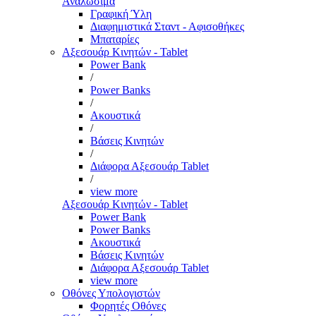
Αναλώσιμα
Γραφική Ύλη
Διαφημιστικά Σταντ - Αφισοθήκες
Μπαταρίες
Αξεσουάρ Κινητών - Tablet
Power Bank
/
Power Banks
/
Ακουστικά
/
Βάσεις Κινητών
/
Διάφορα Αξεσουάρ Tablet
/
view more
Αξεσουάρ Κινητών - Tablet
Power Bank
Power Banks
Ακουστικά
Βάσεις Κινητών
Διάφορα Αξεσουάρ Tablet
view more
Οθόνες Υπολογιστών
Φορητές Οθόνες