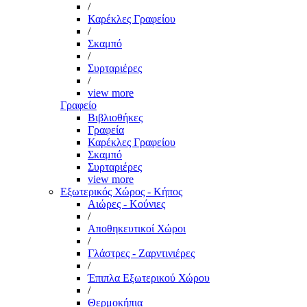
/
Καρέκλες Γραφείου
/
Σκαμπό
/
Συρταριέρες
/
view more
Γραφείο
Βιβλιοθήκες
Γραφεία
Καρέκλες Γραφείου
Σκαμπό
Συρταριέρες
view more
Εξωτερικός Χώρος - Κήπος
Αιώρες - Κούνιες
/
Αποθηκευτικοί Χώροι
/
Γλάστρες - Ζαρντινιέρες
/
Έπιπλα Εξωτερικού Χώρου
/
Θερμοκήπια