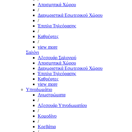
Αποσμητικά Χώρου
/
Διαχωριστικά Εσωτερικού Χώρου
/
Έπιπλα Τηλεόρασης
/
Καθρέφτες
/
view more
Σαλόνι
Αξεσουάρ Σαλονιού
Αποσμητικά Χώρου
Διαχωριστικά Εσωτερικού Χώρου
Έπιπλα Τηλεόρασης
Καθρέφτες
view more
Υπνοδωμάτιο
Ανωστρώματα
/
Αξεσουάρ Υπνοδωματίου
/
Κομοδίνο
/
Κρεβάτια
/