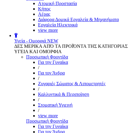
Aτομική Προστασία
Kήπος
Αέρας
Διάφορα Δομικά Εργαλεία & Μηχανήματα
Εργαλεία Ηλεκτρικά
view more
Υγεία - Ομορφιά
NEW
ΔΕΣ ΜΕΡΙΚΑ ΑΠΌ ΤΑ ΠΡΟΪΌΝΤΑ ΤΗΣ ΚΑΤΗΓΟΡΙΑΣ
ΥΓΕΙΑ ΚΑΙ ΟΜΟΡΦΙΑ
Προσωπική Φροντίδα
Για την Γυναίκα
/
Για τον Άνδρα
/
Ζυγαριές Σώματος & Λιπομετρητές
/
Καλλυντικά & Περιποίηση
/
Στοματική Υγιεινή
/
view more
Προσωπική Φροντίδα
Για την Γυναίκα
Για τον Άνδρα