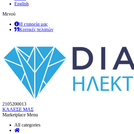
English
Μενού
Η εταιρεία μας
Κριτικές πελατών
2105200013
ΚΑΛΕΣΕ ΜΑΣ
Marketplace Menu
All categories