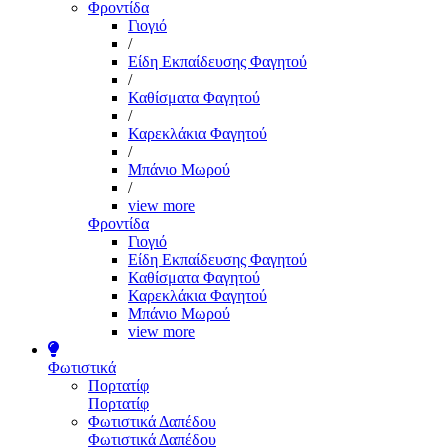
Φροντίδα
Γιογιό
/
Είδη Εκπαίδευσης Φαγητού
/
Καθίσματα Φαγητού
/
Καρεκλάκια Φαγητού
/
Μπάνιο Μωρού
/
view more
Φροντίδα
Γιογιό
Είδη Εκπαίδευσης Φαγητού
Καθίσματα Φαγητού
Καρεκλάκια Φαγητού
Μπάνιο Μωρού
view more
Φωτιστικά
Πορτατίφ
Πορτατίφ
Φωτιστικά Δαπέδου
Φωτιστικά Δαπέδου