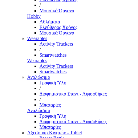
/
Μουσικά Όργανα
Hobby
Αθλήματα
Ελεύθερος Χρόνος
Μουσικά Όργανα
Wearables
Activity Trackers
/
Smartwatches
Wearables
Activity Trackers
Smartwatches
Αναλώσιμα
Γραφική Ύλη
/
Διαφημιστικά Σταντ - Αφισοθήκες
/
Μπαταρίες
Αναλώσιμα
Γραφική Ύλη
Διαφημιστικά Σταντ - Αφισοθήκες
Μπαταρίες
Αξεσουάρ Κινητών - Tablet