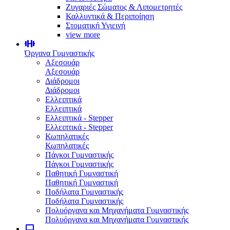
Ζυγαριές Σώματος & Λιπομετρητές
Καλλυντικά & Περιποίηση
Στοματική Υγιεινή
view more
Όργανα Γυμναστικής
Αξεσουάρ
Αξεσουάρ
Διάδρομοι
Διάδρομοι
Ελλειπτικά
Ελλειπτικά
Ελλειπτικά - Stepper
Ελλειπτικά - Stepper
Κωπηλατικές
Κωπηλατικές
Πάγκοι Γυμναστικής
Πάγκοι Γυμναστικής
Παθητική Γυμναστική
Παθητική Γυμναστική
Ποδήλατα Γυμναστικής
Ποδήλατα Γυμναστικής
Πολυόργανα και Μηχανήματα Γυμναστικής
Πολυόργανα και Μηχανήματα Γυμναστικής