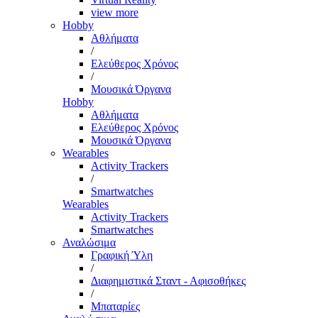
view more
Hobby
Αθλήματα
/
Ελεύθερος Χρόνος
/
Μουσικά Όργανα
Hobby
Αθλήματα
Ελεύθερος Χρόνος
Μουσικά Όργανα
Wearables
Activity Trackers
/
Smartwatches
Wearables
Activity Trackers
Smartwatches
Αναλώσιμα
Γραφική Ύλη
/
Διαφημιστικά Σταντ - Αφισοθήκες
/
Μπαταρίες