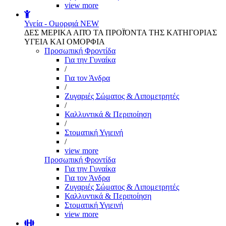
view more
Υγεία - Ομορφιά
NEW
ΔΕΣ ΜΕΡΙΚΑ ΑΠΌ ΤΑ ΠΡΟΪΌΝΤΑ ΤΗΣ ΚΑΤΗΓΟΡΙΑΣ
ΥΓΕΙΑ ΚΑΙ ΟΜΟΡΦΙΑ
Προσωπική Φροντίδα
Για την Γυναίκα
/
Για τον Άνδρα
/
Ζυγαριές Σώματος & Λιπομετρητές
/
Καλλυντικά & Περιποίηση
/
Στοματική Υγιεινή
/
view more
Προσωπική Φροντίδα
Για την Γυναίκα
Για τον Άνδρα
Ζυγαριές Σώματος & Λιπομετρητές
Καλλυντικά & Περιποίηση
Στοματική Υγιεινή
view more