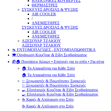
ΗΛΕΚΤΡΙΚΕΣ ΚΟΥΒΕΡΤΕΣ
ΘΕΡΜΑΣΤΡΕΣ
ΣΥΣΚΕΥΕΣ ΔΡΟΣΙΑΣ & ΨΥΞΗΣ
AIR COOLER
/
ΑΝΕΜΙΣΤΗΡΕΣ
ΣΥΣΚΕΥΕΣ ΔΡΟΣΙΑΣ & ΨΥΞΗΣ
AIR COOLER
ΑΝΕΜΙΣΤΗΡΕΣ
ΑΞΕΣΟΥΑΡ ΤΖΑΚΙΟΥ
ΑΞΕΣΟΥΑΡ ΤΖΑΚΙΟΥ
🦟 ΕΝΤΟΜΟΠΑΓΙΔΕΣ - ΕΝΤΟΜΟΑΠΩΘΗΤΙΚΑ
🍽️ Οργάνωση Κουζίνας & Είδη Σερβιρίσματος
🎁🏠 Προτάσεις δώρων • Επιλογές για το σπίτι • Για σένα
🏠 Τα Απαραίτητα για Κάθε Σπίτι
🏠 Τα Απαραίτητα για Κάθε Σπίτι
✨ Ξεχωριστές & Πρωτότυπες Συσκευές
✨ Ξεχωριστές & Πρωτότυπες Συσκευές
🍳 Εξοπλισμός Κουζίνας & Είδη Σερβιρίσματος
🍳 Εξοπλισμός Κουζίνας & Είδη Σερβιρίσματος
☕ Καφές & Απόλαυση στο Σπίτι
☕ Καφές & Απόλαυση στο Σπίτι