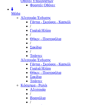
Οθόνες Υπολογιστών
Φορητές Οθόνες
Μόδα
Αξεσουάρ Ένδυσης
Γάντια - Σκούφοι - Κασκόλ
/
Γυαλιά Ηλίου
/
Θήκες - Πορτοφόλια
/
Σακίδια
/
Τσάντες
Αξεσουάρ Ένδυσης
Γάντια - Σκούφοι - Κασκόλ
Γυαλιά Ηλίου
Θήκες - Πορτοφόλια
Σακίδια
Τσάντες
Κόσμημα - Ρολόι
Αξεσουάρ
/
Βραχιόλια
/