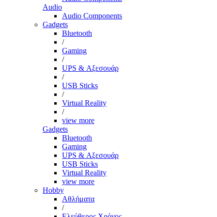
Audio
Audio Components
Gadgets
Bluetooth
/
Gaming
/
UPS & Αξεσουάρ
/
USB Sticks
/
Virtual Reality
/
view more
Gadgets
Bluetooth
Gaming
UPS & Αξεσουάρ
USB Sticks
Virtual Reality
view more
Hobby
Αθλήματα
/
Ελεύθερος Χρόνος