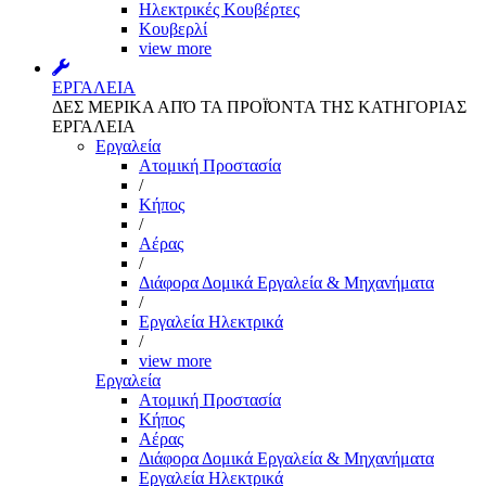
Ηλεκτρικές Κουβέρτες
Κουβερλί
view more
ΕΡΓΑΛΕΙΑ
ΔΕΣ ΜΕΡΙΚΑ ΑΠΌ ΤΑ ΠΡΟΪΌΝΤΑ ΤΗΣ ΚΑΤΗΓΟΡΙΑΣ
ΕΡΓΑΛΕΙΑ
Εργαλεία
Aτομική Προστασία
/
Kήπος
/
Αέρας
/
Διάφορα Δομικά Εργαλεία & Μηχανήματα
/
Εργαλεία Ηλεκτρικά
/
view more
Εργαλεία
Aτομική Προστασία
Kήπος
Αέρας
Διάφορα Δομικά Εργαλεία & Μηχανήματα
Εργαλεία Ηλεκτρικά