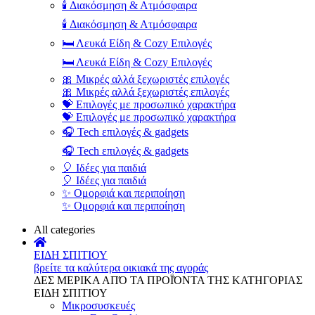
🕯️ Διακόσμηση & Ατμόσφαιρα
🕯️ Διακόσμηση & Ατμόσφαιρα
🛏️ Λευκά Είδη & Cozy Επιλογές
🛏️ Λευκά Είδη & Cozy Επιλογές
🎀 Μικρές αλλά ξεχωριστές επιλογές
🎀 Μικρές αλλά ξεχωριστές επιλογές
💝 Επιλογές με προσωπικό χαρακτήρα
💝 Επιλογές με προσωπικό χαρακτήρα
🎧 Tech επιλογές & gadgets
🎧 Tech επιλογές & gadgets
🎈 Ιδέες για παιδιά
🎈 Ιδέες για παιδιά
✨ Ομορφιά και περιποίηση
✨ Ομορφιά και περιποίηση
All categories
ΕΙΔΗ ΣΠΙΤΙΟΥ
βρείτε τα καλύτερα οικιακά της αγοράς
ΔΕΣ ΜΕΡΙΚΑ ΑΠΌ ΤΑ ΠΡΟΪΌΝΤΑ ΤΗΣ ΚΑΤΗΓΟΡΙΑΣ
ΕΙΔΗ ΣΠΙΤΙΟΥ
Μικροσυσκευές