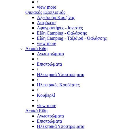
/
view more
Οικιακός Εξοπλισμός
Αξεσουάρ Κουζίνας
Ασφάλεια
Αφυγραντήρες - Ιονιστές
Είδη Camping - Θαλάσσης
Είδη Camping - Ταξιδιού - Θαλάσσης
view more
Λευκά Είδη
Ανωστρώματα
/
Επιστρώματα
/
Ηλεκτρικά Υποστρώματα
/
Ηλεκτρικές Κουβέρτες
/
Κουβερλί
/
view more
Λευκά Είδη
Ανωστρώματα
Επιστρώματα
Ηλεκτρικά Υποστρώματα