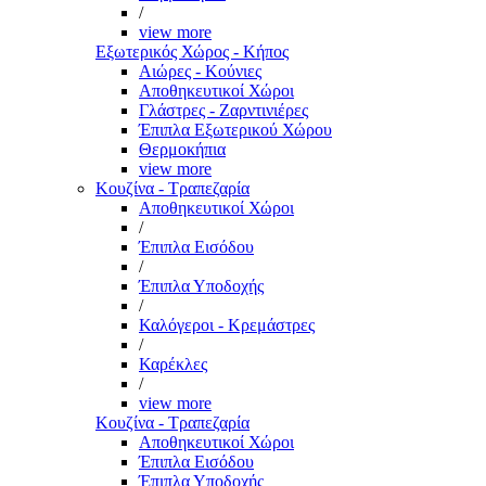
/
view more
Εξωτερικός Χώρος - Κήπος
Αιώρες - Κούνιες
Αποθηκευτικοί Χώροι
Γλάστρες - Ζαρντινιέρες
Έπιπλα Εξωτερικού Χώρου
Θερμοκήπια
view more
Κουζίνα - Τραπεζαρία
Αποθηκευτικοί Χώροι
/
Έπιπλα Εισόδου
/
Έπιπλα Υποδοχής
/
Καλόγεροι - Κρεμάστρες
/
Καρέκλες
/
view more
Κουζίνα - Τραπεζαρία
Αποθηκευτικοί Χώροι
Έπιπλα Εισόδου
Έπιπλα Υποδοχής