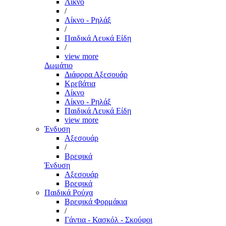
Λίκνο
/
Λίκνο - Ρηλάξ
/
Παιδικά Λευκά Είδη
/
view more
Δωμάτιο
Διάφορα Αξεσουάρ
Κρεβάτια
Λίκνο
Λίκνο - Ρηλάξ
Παιδικά Λευκά Είδη
view more
Ένδυση
Αξεσουάρ
/
Βρεφικά
Ένδυση
Αξεσουάρ
Βρεφικά
Παιδικά Ρούχα
Βρεφικά Φορμάκια
/
Γάντια - Κασκόλ - Σκούφοι