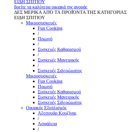
ΕΙΔΗ ΣΠΙΤΙΟΥ
βρείτε τα καλύτερα οικιακά της αγοράς
ΔΕΣ ΜΕΡΙΚΑ ΑΠΌ ΤΑ ΠΡΟΪΌΝΤΑ ΤΗΣ ΚΑΤΗΓΟΡΙΑΣ
ΕΙΔΗ ΣΠΙΤΙΟΥ
Μικροσυσκευές
Fun Cooking
/
Πρωινό
/
Συσκευές Καθαρισμού
/
Συσκευές Μαγειρικής
/
Συσκευές Σιδερώματος
Μικροσυσκευές
Fun Cooking
Πρωινό
Συσκευές Καθαρισμού
Συσκευές Μαγειρικής
Συσκευές Σιδερώματος
Οικιακός Εξοπλισμός
Αξεσουάρ Κουζίνας
/
Ασφάλεια
/