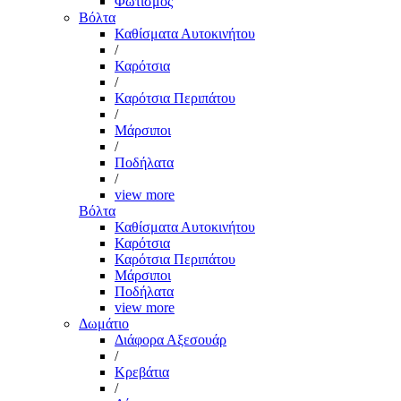
Φωτισμός
Βόλτα
Καθίσματα Αυτοκινήτου
/
Καρότσια
/
Καρότσια Περιπάτου
/
Μάρσιποι
/
Ποδήλατα
/
view more
Βόλτα
Καθίσματα Αυτοκινήτου
Καρότσια
Καρότσια Περιπάτου
Μάρσιποι
Ποδήλατα
view more
Δωμάτιο
Διάφορα Αξεσουάρ
/
Κρεβάτια
/