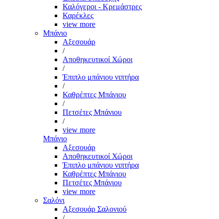
Καλόγεροι - Κρεμάστρες
Καρέκλες
view more
Μπάνιο
Αξεσουάρ
/
Αποθηκευτικοί Χώροι
/
Έπιπλο μπάνιου νιπτήρα
/
Καθρέπτες Μπάνιου
/
Πετσέτες Μπάνιου
/
view more
Μπάνιο
Αξεσουάρ
Αποθηκευτικοί Χώροι
Έπιπλο μπάνιου νιπτήρα
Καθρέπτες Μπάνιου
Πετσέτες Μπάνιου
view more
Σαλόνι
Αξεσουάρ Σαλονιού
/