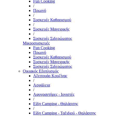
Fun Cooking
/
Πρωινό
/
Συσκευές Καθαρισμού
/
Συσκευές Μαγειρικής
/
Συσκευές Σιδερώματος
Μικροσυσκευές
Fun Cooking
Πρωινό
Συσκευές Καθαρισμού
Συσκευές Μαγειρικής
Συσκευές Σιδερώματος
Οικιακός Εξοπλισμός
Αξεσουάρ Κουζίνας
/
Ασφάλεια
/
Αφυγραντήρες - Ιονιστές
/
Είδη Camping - Θαλάσσης
/
Είδη Camping - Ταξιδιού - Θαλάσσης