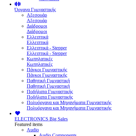
Όργανα Γυμναστικής
Αξεσουάρ
Αξεσουάρ
Διάδρομοι
Διάδρομοι
Ελλειπτικά
Ελλειπτικά
Ελλειπτικά - Stepper
Ελλειπτικά - Stepper
Κωπηλατικές
Κωπηλατικές
Πάγκοι Γυμναστικής
Πάγκοι Γυμναστικής
Παθητική Γυμναστική
Παθητική Γυμναστική
Ποδήλατα Γυμναστικής
Ποδήλατα Γυμναστικής
Πολυόργανα και Μηχανήματα Γυμναστικής
Πολυόργανα και Μηχανήματα Γυμναστικής
ELECTRONICS
Big Sales
Featured items
Audio
Audio Components