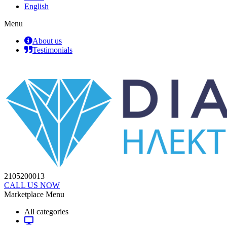
English
Menu
About us
Testimonials
2105200013
CALL US NOW
Marketplace Menu
All categories