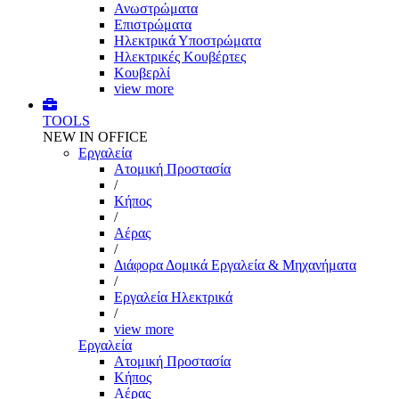
Ανωστρώματα
Επιστρώματα
Ηλεκτρικά Υποστρώματα
Ηλεκτρικές Κουβέρτες
Κουβερλί
view more
TOOLS
NEW IN OFFICE
Εργαλεία
Aτομική Προστασία
/
Kήπος
/
Αέρας
/
Διάφορα Δομικά Εργαλεία & Μηχανήματα
/
Εργαλεία Ηλεκτρικά
/
view more
Εργαλεία
Aτομική Προστασία
Kήπος
Αέρας