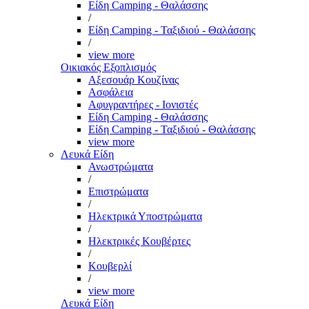
Είδη Camping - Θαλάσσης
/
Είδη Camping - Ταξιδιού - Θαλάσσης
/
view more
Οικιακός Εξοπλισμός
Αξεσουάρ Κουζίνας
Ασφάλεια
Αφυγραντήρες - Ιονιστές
Είδη Camping - Θαλάσσης
Είδη Camping - Ταξιδιού - Θαλάσσης
view more
Λευκά Είδη
Ανωστρώματα
/
Επιστρώματα
/
Ηλεκτρικά Υποστρώματα
/
Ηλεκτρικές Κουβέρτες
/
Κουβερλί
/
view more
Λευκά Είδη