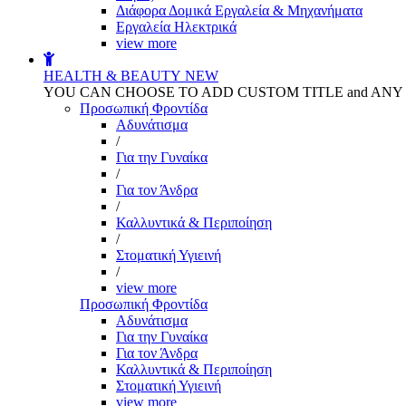
Διάφορα Δομικά Εργαλεία & Μηχανήματα
Εργαλεία Ηλεκτρικά
view more
HEALTH & BEAUTY
NEW
YOU CAN CHOOSE TO ADD CUSTOM TITLE and AN
Προσωπική Φροντίδα
Αδυνάτισμα
/
Για την Γυναίκα
/
Για τον Άνδρα
/
Καλλυντικά & Περιποίηση
/
Στοματική Υγιεινή
/
view more
Προσωπική Φροντίδα
Αδυνάτισμα
Για την Γυναίκα
Για τον Άνδρα
Καλλυντικά & Περιποίηση
Στοματική Υγιεινή
view more