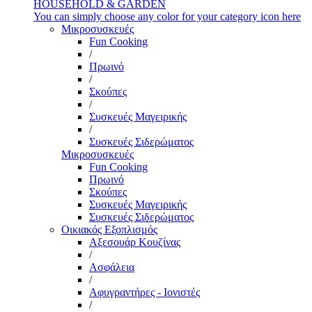
HOUSEHOLD & GARDEN
You can simply choose any color for your category icon here
Μικροσυσκευές
Fun Cooking
/
Πρωινό
/
Σκούπες
/
Συσκευές Μαγειρικής
/
Συσκευές Σιδερώματος
Μικροσυσκευές
Fun Cooking
Πρωινό
Σκούπες
Συσκευές Μαγειρικής
Συσκευές Σιδερώματος
Οικιακός Εξοπλισμός
Αξεσουάρ Κουζίνας
/
Ασφάλεια
/
Αφυγραντήρες - Ιονιστές
/