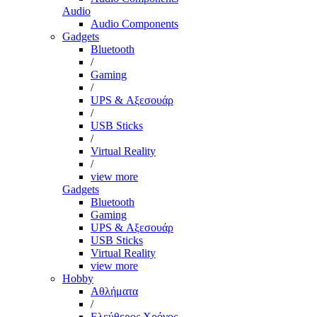
Audio
Audio Components
Gadgets
Bluetooth
/
Gaming
/
UPS & Αξεσουάρ
/
USB Sticks
/
Virtual Reality
/
view more
Gadgets
Bluetooth
Gaming
UPS & Αξεσουάρ
USB Sticks
Virtual Reality
view more
Hobby
Αθλήματα
/
Ελεύθερος Χρόνος