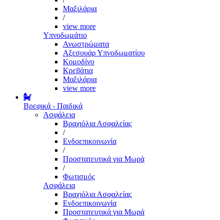
Μαξιλάρια
/
view more
Υπνοδωμάτιο
Ανωστρώματα
Αξεσουάρ Υπνοδωματίου
Κομοδίνο
Κρεβάτια
Μαξιλάρια
view more
Βρεφικά - Παιδικά
Ασφάλεια
Βραχιόλια Ασφαλείας
/
Ενδοεπικοινωνία
/
Προστατευτικά για Μωρά
/
Φωτισμός
Ασφάλεια
Βραχιόλια Ασφαλείας
Ενδοεπικοινωνία
Προστατευτικά για Μωρά