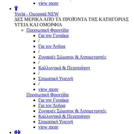
view more
Υγεία - Ομορφιά
NEW
ΔΕΣ ΜΕΡΙΚΑ ΑΠΌ ΤΑ ΠΡΟΪΌΝΤΑ ΤΗΣ ΚΑΤΗΓΟΡΙΑΣ
ΥΓΕΙΑ ΚΑΙ ΟΜΟΡΦΙΑ
Προσωπική Φροντίδα
Για την Γυναίκα
/
Για τον Άνδρα
/
Ζυγαριές Σώματος & Λιπομετρητές
/
Καλλυντικά & Περιποίηση
/
Στοματική Υγιεινή
/
view more
Προσωπική Φροντίδα
Για την Γυναίκα
Για τον Άνδρα
Ζυγαριές Σώματος & Λιπομετρητές
Καλλυντικά & Περιποίηση
Στοματική Υγιεινή
view more