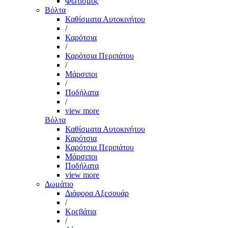
Φωτισμός
Βόλτα
Καθίσματα Αυτοκινήτου
/
Καρότσια
/
Καρότσια Περιπάτου
/
Μάρσιποι
/
Ποδήλατα
/
view more
Βόλτα
Καθίσματα Αυτοκινήτου
Καρότσια
Καρότσια Περιπάτου
Μάρσιποι
Ποδήλατα
view more
Δωμάτιο
Διάφορα Αξεσουάρ
/
Κρεβάτια
/