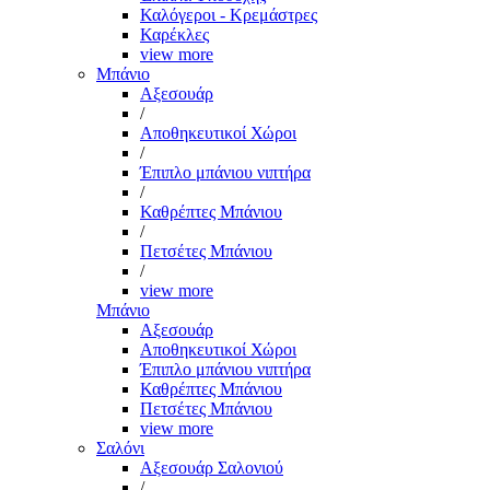
Καλόγεροι - Κρεμάστρες
Καρέκλες
view more
Μπάνιο
Αξεσουάρ
/
Αποθηκευτικοί Χώροι
/
Έπιπλο μπάνιου νιπτήρα
/
Καθρέπτες Μπάνιου
/
Πετσέτες Μπάνιου
/
view more
Μπάνιο
Αξεσουάρ
Αποθηκευτικοί Χώροι
Έπιπλο μπάνιου νιπτήρα
Καθρέπτες Μπάνιου
Πετσέτες Μπάνιου
view more
Σαλόνι
Αξεσουάρ Σαλονιού
/