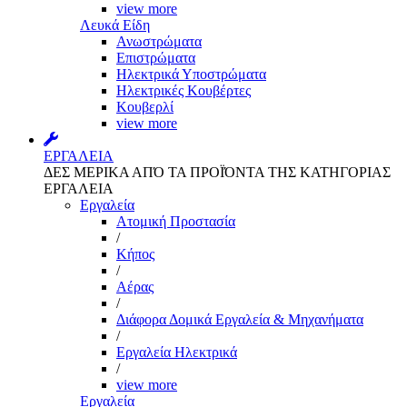
view more
Λευκά Είδη
Ανωστρώματα
Επιστρώματα
Ηλεκτρικά Υποστρώματα
Ηλεκτρικές Κουβέρτες
Κουβερλί
view more
ΕΡΓΑΛΕΙΑ
ΔΕΣ ΜΕΡΙΚΑ ΑΠΌ ΤΑ ΠΡΟΪΌΝΤΑ ΤΗΣ ΚΑΤΗΓΟΡΙΑΣ
ΕΡΓΑΛΕΙΑ
Εργαλεία
Aτομική Προστασία
/
Kήπος
/
Αέρας
/
Διάφορα Δομικά Εργαλεία & Μηχανήματα
/
Εργαλεία Ηλεκτρικά
/
view more
Εργαλεία