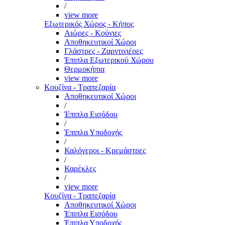
/
view more
Εξωτερικός Χώρος - Κήπος
Αιώρες - Κούνιες
Αποθηκευτικοί Χώροι
Γλάστρες - Ζαρντινιέρες
Έπιπλα Εξωτερικού Χώρου
Θερμοκήπια
view more
Κουζίνα - Τραπεζαρία
Αποθηκευτικοί Χώροι
/
Έπιπλα Εισόδου
/
Έπιπλα Υποδοχής
/
Καλόγεροι - Κρεμάστρες
/
Καρέκλες
/
view more
Κουζίνα - Τραπεζαρία
Αποθηκευτικοί Χώροι
Έπιπλα Εισόδου
Έπιπλα Υποδοχής