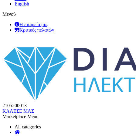
English
Μενού
Η εταιρεία μας
Κριτικές πελατών
2105200013
ΚΑΛΕΣΕ ΜΑΣ
Marketplace Menu
All categories