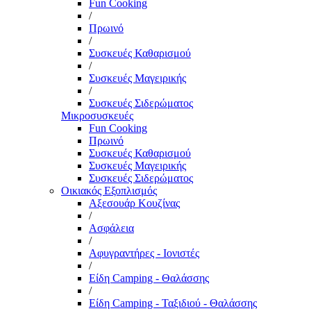
Fun Cooking
/
Πρωινό
/
Συσκευές Καθαρισμού
/
Συσκευές Μαγειρικής
/
Συσκευές Σιδερώματος
Μικροσυσκευές
Fun Cooking
Πρωινό
Συσκευές Καθαρισμού
Συσκευές Μαγειρικής
Συσκευές Σιδερώματος
Οικιακός Εξοπλισμός
Αξεσουάρ Κουζίνας
/
Ασφάλεια
/
Αφυγραντήρες - Ιονιστές
/
Είδη Camping - Θαλάσσης
/
Είδη Camping - Ταξιδιού - Θαλάσσης