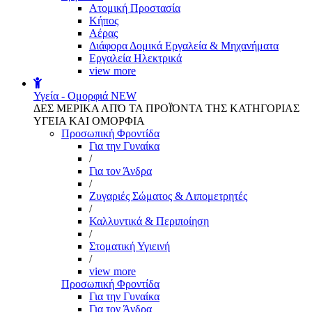
Aτομική Προστασία
Kήπος
Αέρας
Διάφορα Δομικά Εργαλεία & Μηχανήματα
Εργαλεία Ηλεκτρικά
view more
Υγεία - Ομορφιά
NEW
ΔΕΣ ΜΕΡΙΚΑ ΑΠΌ ΤΑ ΠΡΟΪΌΝΤΑ ΤΗΣ ΚΑΤΗΓΟΡΙΑΣ
ΥΓΕΙΑ ΚΑΙ ΟΜΟΡΦΙΑ
Προσωπική Φροντίδα
Για την Γυναίκα
/
Για τον Άνδρα
/
Ζυγαριές Σώματος & Λιπομετρητές
/
Καλλυντικά & Περιποίηση
/
Στοματική Υγιεινή
/
view more
Προσωπική Φροντίδα
Για την Γυναίκα
Για τον Άνδρα