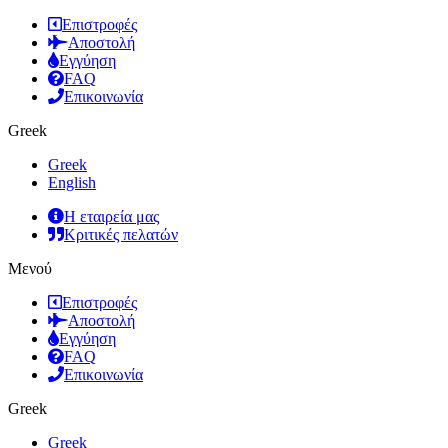
Επιστροφές
Αποστολή
Εγγύηση
FAQ
Επικοινωνία
Greek
Greek
English
Η εταιρεία μας
Κριτικές πελατών
Μενού
Επιστροφές
Αποστολή
Εγγύηση
FAQ
Επικοινωνία
Greek
Greek