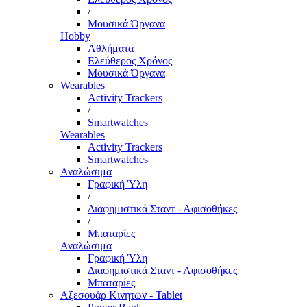
/
Μουσικά Όργανα
Hobby
Αθλήματα
Ελεύθερος Χρόνος
Μουσικά Όργανα
Wearables
Activity Trackers
/
Smartwatches
Wearables
Activity Trackers
Smartwatches
Αναλώσιμα
Γραφική Ύλη
/
Διαφημιστικά Σταντ - Αφισοθήκες
/
Μπαταρίες
Αναλώσιμα
Γραφική Ύλη
Διαφημιστικά Σταντ - Αφισοθήκες
Μπαταρίες
Αξεσουάρ Κινητών - Tablet