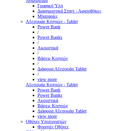
Αναλώσιμα
Γραφική Ύλη
Διαφημιστικά Σταντ - Αφισοθήκες
Μπαταρίες
Αξεσουάρ Κινητών - Tablet
Power Bank
/
Power Banks
/
Ακουστικά
/
Βάσεις Κινητών
/
Διάφορα Αξεσουάρ Tablet
/
view more
Αξεσουάρ Κινητών - Tablet
Power Bank
Power Banks
Ακουστικά
Βάσεις Κινητών
Διάφορα Αξεσουάρ Tablet
view more
Οθόνες Υπολογιστών
Φορητές Οθόνες