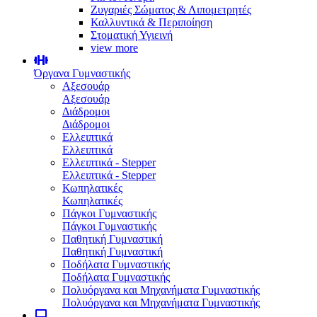
Ζυγαριές Σώματος & Λιπομετρητές
Καλλυντικά & Περιποίηση
Στοματική Υγιεινή
view more
Όργανα Γυμναστικής
Αξεσουάρ
Αξεσουάρ
Διάδρομοι
Διάδρομοι
Ελλειπτικά
Ελλειπτικά
Ελλειπτικά - Stepper
Ελλειπτικά - Stepper
Κωπηλατικές
Κωπηλατικές
Πάγκοι Γυμναστικής
Πάγκοι Γυμναστικής
Παθητική Γυμναστική
Παθητική Γυμναστική
Ποδήλατα Γυμναστικής
Ποδήλατα Γυμναστικής
Πολυόργανα και Μηχανήματα Γυμναστικής
Πολυόργανα και Μηχανήματα Γυμναστικής