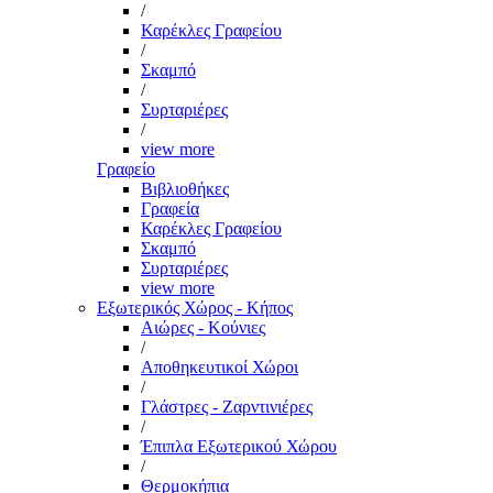
/
Καρέκλες Γραφείου
/
Σκαμπό
/
Συρταριέρες
/
view more
Γραφείο
Βιβλιοθήκες
Γραφεία
Καρέκλες Γραφείου
Σκαμπό
Συρταριέρες
view more
Εξωτερικός Χώρος - Κήπος
Αιώρες - Κούνιες
/
Αποθηκευτικοί Χώροι
/
Γλάστρες - Ζαρντινιέρες
/
Έπιπλα Εξωτερικού Χώρου
/
Θερμοκήπια