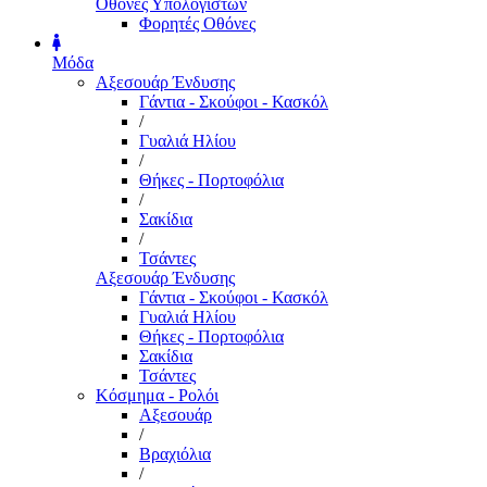
Οθόνες Υπολογιστών
Φορητές Οθόνες
Μόδα
Αξεσουάρ Ένδυσης
Γάντια - Σκούφοι - Κασκόλ
/
Γυαλιά Ηλίου
/
Θήκες - Πορτοφόλια
/
Σακίδια
/
Τσάντες
Αξεσουάρ Ένδυσης
Γάντια - Σκούφοι - Κασκόλ
Γυαλιά Ηλίου
Θήκες - Πορτοφόλια
Σακίδια
Τσάντες
Κόσμημα - Ρολόι
Αξεσουάρ
/
Βραχιόλια
/