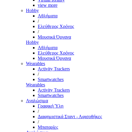
view more
Hobby
Αθλήματα
/
Ελεύθερος Χρόνος
/
Μουσικά Όργανα
Hobby
Αθλήματα
Ελεύθερος Χρόνος
Μουσικά Όργανα
Wearables
Activity Trackers
/
Smartwatches
Wearables
Activity Trackers
Smartwatches
Αναλώσιμα
Γραφική Ύλη
/
Διαφημιστικά Σταντ - Αφισοθήκες
/
Μπαταρίες