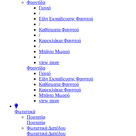
Φροντίδα
Γιογιό
/
Είδη Εκπαίδευσης Φαγητού
/
Καθίσματα Φαγητού
/
Καρεκλάκια Φαγητού
/
Μπάνιο Μωρού
/
view more
Φροντίδα
Γιογιό
Είδη Εκπαίδευσης Φαγητού
Καθίσματα Φαγητού
Καρεκλάκια Φαγητού
Μπάνιο Μωρού
view more
Φωτιστικά
Πορτατίφ
Πορτατίφ
Φωτιστικά Δαπέδου
Φωτιστικά Δαπέδου