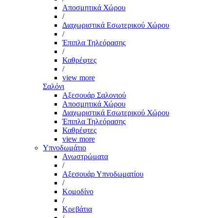
Αποσμητικά Χώρου
/
Διαχωριστικά Εσωτερικού Χώρου
/
Έπιπλα Τηλεόρασης
/
Καθρέφτες
/
view more
Σαλόνι
Αξεσουάρ Σαλονιού
Αποσμητικά Χώρου
Διαχωριστικά Εσωτερικού Χώρου
Έπιπλα Τηλεόρασης
Καθρέφτες
view more
Υπνοδωμάτιο
Ανωστρώματα
/
Αξεσουάρ Υπνοδωματίου
/
Κομοδίνο
/
Κρεβάτια
/