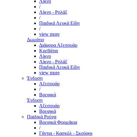
Λίκνο
/
Λίκνο - Ρηλάξ
/
Παιδικά Λευκά Είδη
/
view more
Δωμάτιο
Διάφορα Αξεσουάρ
Κρεβάτια
Λίκνο
Λίκνο - Ρηλάξ
Παιδικά Λευκά Είδη
view more
Ένδυση
Αξεσουάρ
/
Βρεφικά
Ένδυση
Αξεσουάρ
Βρεφικά
Παιδικά Ρούχα
Βρεφικά Φορμάκια
/
Γάντια - Κασκόλ - Σκούφοι