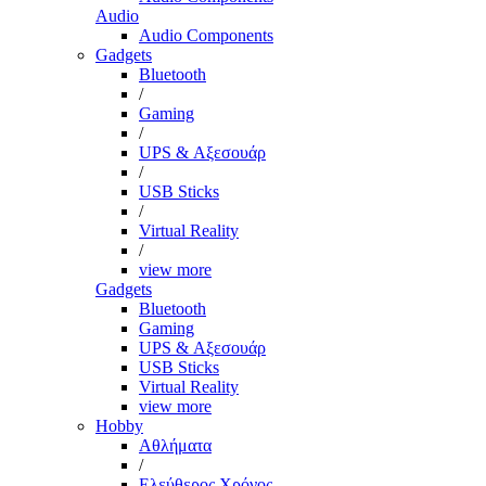
Audio
Audio Components
Gadgets
Bluetooth
/
Gaming
/
UPS & Αξεσουάρ
/
USB Sticks
/
Virtual Reality
/
view more
Gadgets
Bluetooth
Gaming
UPS & Αξεσουάρ
USB Sticks
Virtual Reality
view more
Hobby
Αθλήματα
/
Ελεύθερος Χρόνος