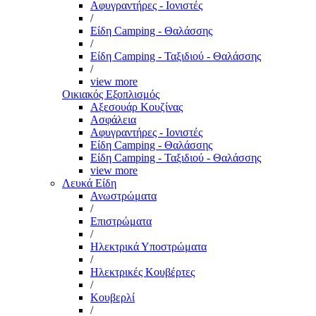
Αφυγραντήρες - Ιονιστές
/
Είδη Camping - Θαλάσσης
/
Είδη Camping - Ταξιδιού - Θαλάσσης
/
view more
Οικιακός Εξοπλισμός
Αξεσουάρ Κουζίνας
Ασφάλεια
Αφυγραντήρες - Ιονιστές
Είδη Camping - Θαλάσσης
Είδη Camping - Ταξιδιού - Θαλάσσης
view more
Λευκά Είδη
Ανωστρώματα
/
Επιστρώματα
/
Ηλεκτρικά Υποστρώματα
/
Ηλεκτρικές Κουβέρτες
/
Κουβερλί
/