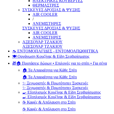
ΗΛΕΚΤΡΙΚΕΣ ΚΟΥΒΕΡΤΕΣ
ΘΕΡΜΑΣΤΡΕΣ
ΣΥΣΚΕΥΕΣ ΔΡΟΣΙΑΣ & ΨΥΞΗΣ
AIR COOLER
/
ΑΝΕΜΙΣΤΗΡΕΣ
ΣΥΣΚΕΥΕΣ ΔΡΟΣΙΑΣ & ΨΥΞΗΣ
AIR COOLER
ΑΝΕΜΙΣΤΗΡΕΣ
ΑΞΕΣΟΥΑΡ ΤΖΑΚΙΟΥ
ΑΞΕΣΟΥΑΡ ΤΖΑΚΙΟΥ
🦟 ΕΝΤΟΜΟΠΑΓΙΔΕΣ - ΕΝΤΟΜΟΑΠΩΘΗΤΙΚΑ
🍽️ Οργάνωση Κουζίνας & Είδη Σερβιρίσματος
🎁🏠 Προτάσεις δώρων • Επιλογές για το σπίτι • Για σένα
🏠 Τα Απαραίτητα για Κάθε Σπίτι
🏠 Τα Απαραίτητα για Κάθε Σπίτι
✨ Ξεχωριστές & Πρωτότυπες Συσκευές
✨ Ξεχωριστές & Πρωτότυπες Συσκευές
🍳 Εξοπλισμός Κουζίνας & Είδη Σερβιρίσματος
🍳 Εξοπλισμός Κουζίνας & Είδη Σερβιρίσματος
☕ Καφές & Απόλαυση στο Σπίτι
☕ Καφές & Απόλαυση στο Σπίτι