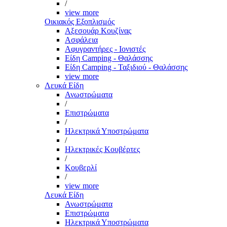
/
view more
Οικιακός Εξοπλισμός
Αξεσουάρ Κουζίνας
Ασφάλεια
Αφυγραντήρες - Ιονιστές
Είδη Camping - Θαλάσσης
Είδη Camping - Ταξιδιού - Θαλάσσης
view more
Λευκά Είδη
Ανωστρώματα
/
Επιστρώματα
/
Ηλεκτρικά Υποστρώματα
/
Ηλεκτρικές Κουβέρτες
/
Κουβερλί
/
view more
Λευκά Είδη
Ανωστρώματα
Επιστρώματα
Ηλεκτρικά Υποστρώματα