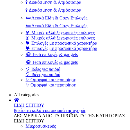
🕯️ Διακόσμηση & Ατμόσφαιρα
🕯️ Διακόσμηση & Ατμόσφαιρα
🛏️ Λευκά Είδη & Cozy Επιλογές
🛏️ Λευκά Είδη & Cozy Επιλογές
🎀 Μικρές αλλά ξεχωριστές επιλογές
🎀 Μικρές αλλά ξεχωριστές επιλογές
💝 Επιλογές με προσωπικό χαρακτήρα
💝 Επιλογές με προσωπικό χαρακτήρα
🎧 Tech επιλογές & gadgets
🎧 Tech επιλογές & gadgets
🎈 Ιδέες για παιδιά
🎈 Ιδέες για παιδιά
✨ Ομορφιά και περιποίηση
✨ Ομορφιά και περιποίηση
All categories
ΕΙΔΗ ΣΠΙΤΙΟΥ
βρείτε τα καλύτερα οικιακά της αγοράς
ΔΕΣ ΜΕΡΙΚΑ ΑΠΌ ΤΑ ΠΡΟΪΌΝΤΑ ΤΗΣ ΚΑΤΗΓΟΡΙΑΣ
ΕΙΔΗ ΣΠΙΤΙΟΥ
Μικροσυσκευές