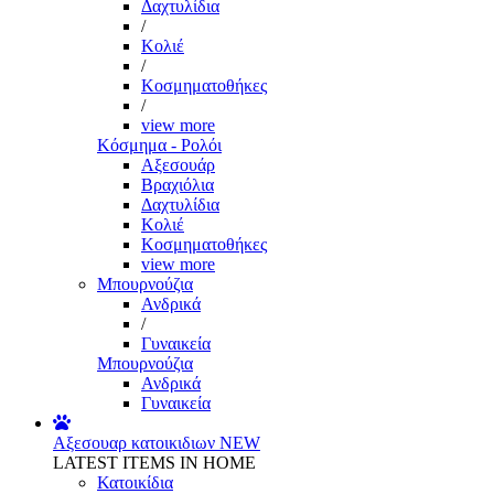
Δαχτυλίδια
/
Κολιέ
/
Κοσμηματοθήκες
/
view more
Κόσμημα - Ρολόι
Αξεσουάρ
Βραχιόλια
Δαχτυλίδια
Κολιέ
Κοσμηματοθήκες
view more
Μπουρνούζια
Ανδρικά
/
Γυναικεία
Μπουρνούζια
Ανδρικά
Γυναικεία
Αξεσουαρ κατοικιδιων
NEW
LATEST ITEMS IN HOME
Κατοικίδια