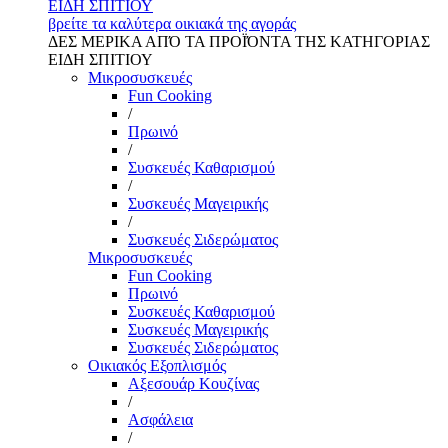
ΕΙΔΗ ΣΠΙΤΙΟΥ
βρείτε τα καλύτερα οικιακά της αγοράς
ΔΕΣ ΜΕΡΙΚΑ ΑΠΌ ΤΑ ΠΡΟΪΌΝΤΑ ΤΗΣ ΚΑΤΗΓΟΡΙΑΣ
ΕΙΔΗ ΣΠΙΤΙΟΥ
Μικροσυσκευές
Fun Cooking
/
Πρωινό
/
Συσκευές Καθαρισμού
/
Συσκευές Μαγειρικής
/
Συσκευές Σιδερώματος
Μικροσυσκευές
Fun Cooking
Πρωινό
Συσκευές Καθαρισμού
Συσκευές Μαγειρικής
Συσκευές Σιδερώματος
Οικιακός Εξοπλισμός
Αξεσουάρ Κουζίνας
/
Ασφάλεια
/