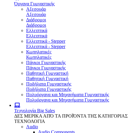
Όργανα Γυμναστικής
Αξεσουάρ
Αξεσουάρ
Διάδρομοι
Διάδρομοι
Ελλειπτικά
Ελλειπτικά
Ελλειπτικά - Stepper
Ελλειπτικά - Stepper
Κωπηλατικές
Κωπηλατικές
Πάγκοι Γυμναστικής
Πάγκοι Γυμναστικής
Παθητική Γυμναστική
Παθητική Γυμναστική
Ποδήλατα Γυμναστικής
Ποδήλατα Γυμναστικής
Πολυόργανα και Μηχανήματα Γυμναστικής
Πολυόργανα και Μηχανήματα Γυμναστικής
Τεχνολογία
Big Sales
ΔΕΣ ΜΕΡΙΚΑ ΑΠΌ ΤΑ ΠΡΟΪΌΝΤΑ ΤΗΣ ΚΑΤΗΓΟΡΙΑΣ
ΤΕΧΝΟΛΟΓΙΑ
Audio
Audio Components